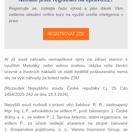
Registrujte se, získejte řadu výhod a jako dárek Vám
zašleme aktuální online kurz na využití umělé inteligence v
praxi.
REGISTROVAT ZDE
Ať již soud náhradu nemajetkové újmy na zdraví stanoví s
využitím Metodiky, nebo volnou úvahou, otázka výše životní
úrovně a životních nákladů ve státě bydliště poškozeného nemá
vliv na výši náhrady za bolest nebo ZSU.
(Rozsudek Nejvyššího soudu České republiky č.j. 25 Cdo
2454/2025-242 ze dne 18.3.2026)
Nejvyšší soud rozhodl v právní věci žalobce: R. R., zastoupený
Mgr. Ing. L.P., advokátkou se sídlem P., proti žalovaným: 1. České
dráhy, a. s., se sídlem P., 2. Správa železnic, státní organizace, se
sídlem P., za účasti vedlejší účastnice na straně žalované
1: Kooperativa pojišťovna, a. s., Vienna Insurance Group, se