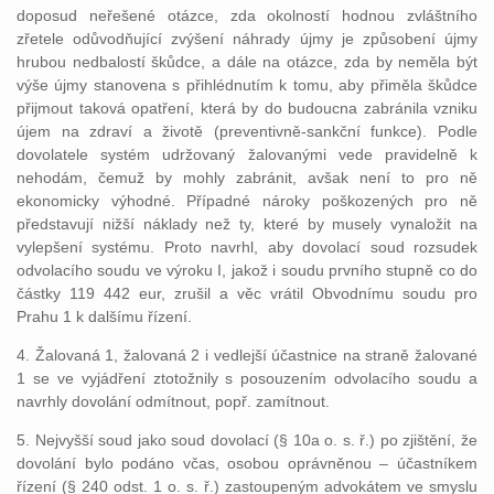
doposud neřešené otázce, zda okolností hodnou zvláštního
zřetele odůvodňující zvýšení náhrady újmy je způsobení újmy
hrubou nedbalostí škůdce, a dále na otázce, zda by neměla být
výše újmy stanovena s přihlédnutím k tomu, aby přiměla škůdce
přijmout taková opatření, která by do budoucna zabránila vzniku
újem na zdraví a životě (preventivně-sankční funkce). Podle
dovolatele systém udržovaný žalovanými vede pravidelně k
nehodám, čemuž by mohly zabránit, avšak není to pro ně
ekonomicky výhodné. Případné nároky poškozených pro ně
představují nižší náklady než ty, které by musely vynaložit na
vylepšení systému. Proto navrhl, aby dovolací soud rozsudek
odvolacího soudu ve výroku I, jakož i soudu prvního stupně co do
částky 119 442 eur, zrušil a věc vrátil Obvodnímu soudu pro
Prahu 1 k dalšímu řízení.
4. Žalovaná 1, žalovaná 2 i vedlejší účastnice na straně žalované
1 se ve vyjádření ztotožnily s posouzením odvolacího soudu a
navrhly dovolání odmítnout, popř. zamítnout.
5. Nejvyšší soud jako soud dovolací (§ 10a o. s. ř.) po zjištění, že
dovolání bylo podáno včas, osobou oprávněnou – účastníkem
řízení (§ 240 odst. 1 o. s. ř.) zastoupeným advokátem ve smyslu