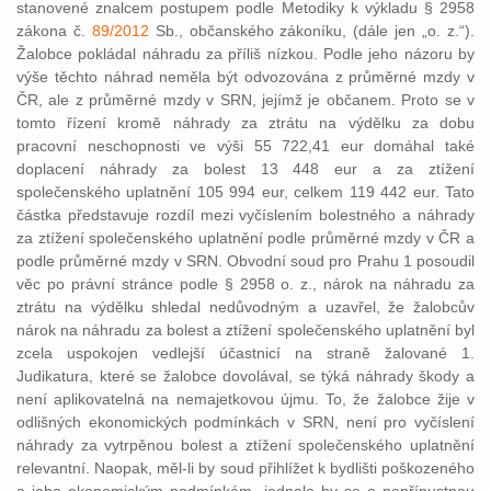
stanovené znalcem postupem podle Metodiky k výkladu § 2958
zákona č.
89/2012
Sb., občanského zákoníku, (dále jen „o. z.“).
Žalobce pokládal náhradu za příliš nízkou. Podle jeho názoru by
výše těchto náhrad neměla být odvozována z průměrné mzdy v
ČR, ale z průměrné mzdy v SRN, jejímž je občanem. Proto se v
tomto řízení kromě náhrady za ztrátu na výdělku za dobu
pracovní neschopnosti ve výši 55 722,41 eur domáhal také
doplacení náhrady za bolest 13 448 eur a za ztížení
společenského uplatnění 105 994 eur, celkem 119 442 eur. Tato
částka představuje rozdíl mezi vyčíslením bolestného a náhrady
za ztížení společenského uplatnění podle průměrné mzdy v ČR a
podle průměrné mzdy v SRN. Obvodní soud pro Prahu 1 posoudil
věc po právní stránce podle § 2958 o. z., nárok na náhradu za
ztrátu na výdělku shledal nedůvodným a uzavřel, že žalobcův
nárok na náhradu za bolest a ztížení společenského uplatnění byl
zcela uspokojen vedlejší účastnicí na straně žalované 1.
Judikatura, které se žalobce dovolával, se týká náhrady škody a
není aplikovatelná na nemajetkovou újmu. To, že žalobce žije v
odlišných ekonomických podmínkách v SRN, není pro vyčíslení
náhrady za vytrpěnou bolest a ztížení společenského uplatnění
relevantní. Naopak, měl-li by soud přihlížet k bydlišti poškozeného