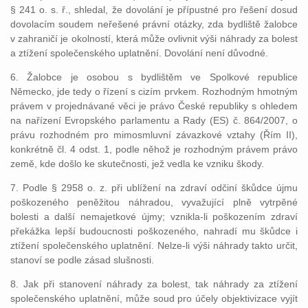
§ 241 o. s. ř., shledal, že dovolání je přípustné pro řešení dosud
dovolacím soudem neřešené právní otázky, zda bydliště žalobce
v zahraničí je okolností, která může ovlivnit výši náhrady za bolest
a ztížení společenského uplatnění. Dovolání není důvodné.
6. Žalobce je osobou s bydlištěm ve Spolkové republice
Německo, jde tedy o řízení s cizím prvkem. Rozhodným hmotným
právem v projednávané věci je právo České republiky s ohledem
na nařízení Evropského parlamentu a Rady (ES) č. 864/2007, o
právu rozhodném pro mimosmluvní závazkové vztahy (Řím II),
konkrétně čl. 4 odst. 1, podle něhož je rozhodným právem právo
země, kde došlo ke skutečnosti, jež vedla ke vzniku škody.
7. Podle § 2958 o. z. při ublížení na zdraví odčiní škůdce újmu
poškozeného peněžitou náhradou, vyvažující plně vytrpěné
bolesti a další nemajetkové újmy; vznikla-li poškozením zdraví
překážka lepší budoucnosti poškozeného, nahradí mu škůdce i
ztížení společenského uplatnění. Nelze-li výši náhrady takto určit,
stanoví se podle zásad slušnosti.
8. Jak při stanovení náhrady za bolest, tak náhrady za ztížení
společenského uplatnění, může soud pro účely objektivizace vyjít