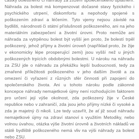
částky bolestného či náhrady za ztížení společenského uplatnění.
Náhrada za bolest má kompenzovat dočasné stavy fyzického i
psychického utrpení, diskomfortu a nepohody spojené s
poškozením zdraví a léčením. Tyto vjemy nejsou závislé na
bydlišti, národnosti či státní příslušnosti poškozeného, ani na jeho
materiálním zabezpečení a životní úrovni. Proto nemůže ani
náhrada za vytrpěnou bolest být vyšší jen proto, že bolestí trpěl
poškozený, jehož příjmy a životní úroveň (například proto, že žije
v ekonomicky lépe prosperující zemi) jsou vyšší než u jiných
poškozených trpících obdobnými bolestmi. U nároku na náhradu
za ZSU jde o náhradu za překážku lepší budoucnosti, tedy za
zmařené příležitosti poškozeného v jeho dalším životě a za
omezení či vyřazení z různých sfér činnosti při zapojení do
společenského života. Ani u tohoto nároku podle zákonné
koncepce náhrady nemajetkové újmy není rozhodujícím faktorem
pro určení její výše okolnost, zda poškozený žije v České
republice nebo v zahraničí, zda jsou jeho příjmy nízké či vysoké a
zda je majetný či nikoli. Lze tedy uzavřít, že ať již soud náhradu
nemajetkové újmy na zdraví stanoví s využitím Metodiky, nebo
volnou úvahou, otázka výše životní úrovně a životních nákladů ve
státě bydliště poškozeného nemá vliv na výši náhrady za bolest
nebo ZSU.