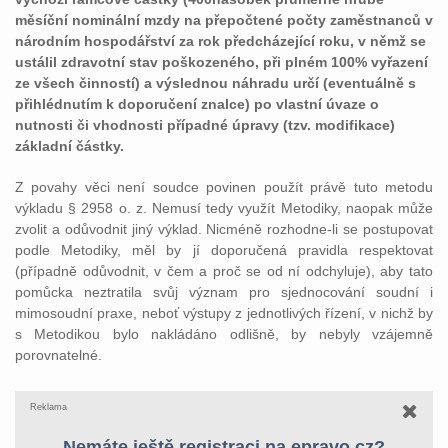
měsíční nominální mzdy na přepočtené počty zaměstnanců v
národním hospodářství za rok předcházející roku, v němž se
ustálil zdravotní stav poškozeného, při plném 100% vyřazení
ze všech činností) a výslednou náhradu určí (eventuálně s
přihlédnutím k doporučení znalce) po vlastní úvaze o
nutnosti či vhodnosti případné úpravy (tzv. modifikace)
základní částky.
Z povahy věci není soudce povinen použít právě tuto metodu
výkladu § 2958 o. z. Nemusí tedy využít Metodiky, naopak může
zvolit a odůvodnit jiný výklad. Nicméně rozhodne-li se postupovat
podle Metodiky, měl by jí doporučená pravidla respektovat
(případně odůvodnit, v čem a proč se od ní odchyluje), aby tato
pomůcka neztratila svůj význam pro sjednocování soudní i
mimosoudní praxe, neboť výstupy z jednotlivých řízení, v nichž by
s Metodikou bylo nakládáno odlišně, by nebyly vzájemně
porovnatelné.
Reklama
Nemáte ještě registraci na epravo.cz?