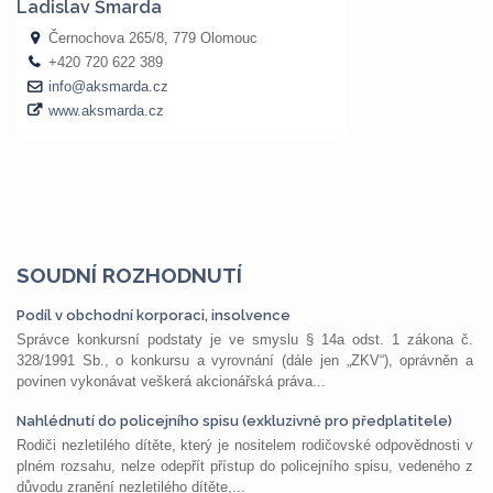
SOUDNÍ ROZHODNUTÍ
Podíl v obchodní korporaci, insolvence
Správce konkursní podstaty je ve smyslu § 14a odst. 1 zákona č.
328/1991 Sb., o konkursu a vyrovnání (dále jen „ZKV“), oprávněn a
povinen vykonávat veškerá akcionářská práva...
Nahlédnutí do policejního spisu (exkluzivně pro předplatitele)
Rodiči nezletilého dítěte, který je nositelem rodičovské odpovědnosti v
plném rozsahu, nelze odepřít přístup do policejního spisu, vedeného z
důvodu zranění nezletilého dítěte,...