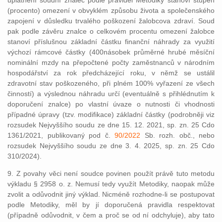
uplatnění soudní znalec podle pravidel Metodiky stanoví stupeň
(procento) omezení v obvyklém způsobu života a společenského
zapojení v důsledku trvalého poškození žalobcova zdraví. Soud
pak podle závěru znalce o celkovém procentu omezení žalobce
stanoví příslušnou základní částku finanční náhrady za využití
výchozí rámcové částky (400násobek průměrné hrubé měsíční
nominální mzdy na přepočtené počty zaměstnanců v národním
hospodářství za rok předcházející roku, v němž se ustálil
zdravotní stav poškozeného, při plném 100% vyřazení ze všech
činností) a výslednou náhradu určí (eventuálně s přihlédnutím k
doporučení znalce) po vlastní úvaze o nutnosti či vhodnosti
případné úpravy (tzv. modifikace) základní částky (podrobněji viz
rozsudek Nejvyššího soudu ze dne 15. 12. 2021, sp. zn. 25 Cdo
1361/2021, publikovaný pod č.
90/2022
Sb. rozh. obč., nebo
rozsudek Nejvyššího soudu ze dne 3. 4. 2025, sp. zn. 25 Cdo
310/2024).
9. Z povahy věci není soudce povinen použít právě tuto metodu
výkladu § 2958 o. z. Nemusí tedy využít Metodiky, naopak může
zvolit a odůvodnit jiný výklad. Nicméně rozhodne-li se postupovat
podle Metodiky, měl by jí doporučená pravidla respektovat
(případně odůvodnit, v čem a proč se od ní odchyluje), aby tato