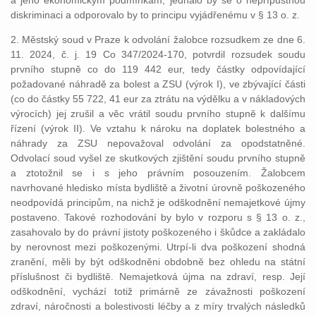
a jeho ekonomickým podmínkám, jednalo by se o nepřípustnou
diskriminaci a odporovalo by to principu vyjádřenému v § 13 o. z.
2. Městský soud v Praze k odvolání žalobce rozsudkem ze dne 6.
11. 2024, č. j. 19 Co 347/2024-170, potvrdil rozsudek soudu
prvního stupně co do 119 442 eur, tedy částky odpovídající
požadované náhradě za bolest a ZSU (výrok I), ve zbývající části
(co do částky 55 722, 41 eur za ztrátu na výdělku a v nákladových
výrocích) jej zrušil a věc vrátil soudu prvního stupně k dalšímu
řízení (výrok II). Ve vztahu k nároku na doplatek bolestného a
náhrady za ZSU nepovažoval odvolání za opodstatněné.
Odvolací soud vyšel ze skutkových zjištění soudu prvního stupně
a ztotožnil se i s jeho právním posouzením. Žalobcem
navrhované hledisko místa bydliště a životní úrovně poškozeného
neodpovídá principům, na nichž je odškodnění nemajetkové újmy
postaveno. Takové rozhodování by bylo v rozporu s § 13 o. z.,
zasahovalo by do právní jistoty poškozeného i škůdce a zakládalo
by nerovnost mezi poškozenými. Utrpí-li dva poškození shodná
zranění, měli by být odškodněni obdobně bez ohledu na státní
příslušnost či bydliště. Nemajetková újma na zdraví, resp. Její
odškodnění, vychází totiž primárně ze závažnosti poškození
zdraví, náročnosti a bolestivosti léčby a z míry trvalých následků