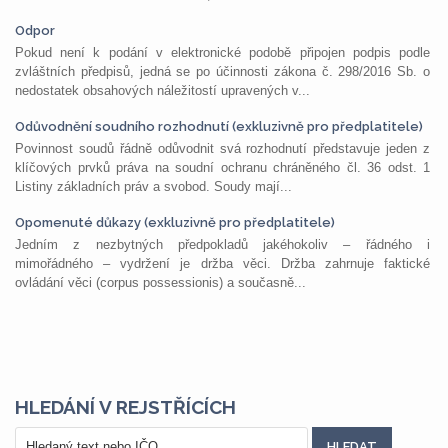
Odpor
Pokud není k podání v elektronické podobě připojen podpis podle
zvláštních předpisů, jedná se po účinnosti zákona č. 298/2016 Sb. o
nedostatek obsahových náležitostí upravených v...
Odůvodnění soudního rozhodnutí (exkluzivně pro předplatitele)
Povinnost soudů řádně odůvodnit svá rozhodnutí představuje jeden z
klíčových prvků práva na soudní ochranu chráněného čl. 36 odst. 1
Listiny základních práv a svobod. Soudy mají...
Opomenuté důkazy (exkluzivně pro předplatitele)
Jedním z nezbytných předpokladů jakéhokoliv – řádného i
mimořádného – vydržení je držba věci. Držba zahrnuje faktické
ovládání věci (corpus possessionis) a současně...
HLEDÁNÍ V REJSTŘÍCÍCH