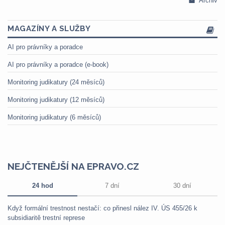
Archiv
MAGAZÍNY A SLUŽBY
AI pro právníky a poradce
AI pro právníky a poradce (e-book)
Monitoring judikatury (24 měsíců)
Monitoring judikatury (12 měsíců)
Monitoring judikatury (6 měsíců)
NEJČTENĚJŠÍ NA EPRAVO.CZ
24 hod
7 dní
30 dní
Když formální trestnost nestačí: co přinesl nález IV. ÚS 455/26 k
subsidiaritě trestní represe