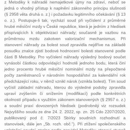
z Metodiky k náhradě nemajetkové újmy na zdraví, neboť se
jedná o vhodný přístup k naplnění zákonného principu slušnosti
(§ 2958 věta druhá o. z.) i požadavku legitimního očekávání (§ 13
o. z.). Postupuje-li tak, vychází soud při vyčíslení z průměrné
hrubé měsíční mzdy v České republice, která je jedním z hledisek
přispívajících k objektivizaci náhrady; současně je vazbou na
průměrnou mzdu zakotven valorizační mechanismus. Při
stanovení náhrady za bolest soud zpravidla nejdříve na základě
posudku znalce zjistí bodové hodnocení bolesti stanovené podle
části B Metodiky. Pro vyčíslení náhrady výsledný bodový součet
vynásobí částkou odpovídající hodnotě jednoho bodu, která činí
jedno procento hrubé měsíční nominální mzdy na přepočtené
počty zaměstnanců v národním hospodářství za kalendářní rok
předcházející roku, v němž vznikl nárok (vznikla bolest). Tím soud
vyčíslí základní náhradu, kterou do výsledné podoby zpravidla
upraví zvýšením či snížením (modifikací) podle konkrétních
okolností případu s využitím zákonem stanovených (§ 2957 o. z.)
a soudní praxí dovozených hledisek (podrobněji viz rozsudek
Nejvyššího soudu ze dne 24. 2. 2022, sp. zn. 25 Cdo 2207/2020,
publikovaný pod č. 7/2023 Sbírky soudních rozhodnutí a
stanovisek, dále jen „Sb. rozh. obč.“). Při ztížení společenského