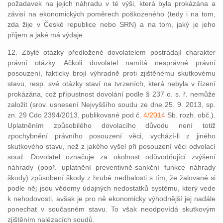
požadavek na jejich náhradu v té výši, která byla prokázána a
závisí na ekonomických poměrech poškozeného (tedy i na tom,
zda žije v České republice nebo SRN) a na tom, jaký je jeho
příjem a jaké má výdaje.
12. Zbylé otázky předložené dovolatelem postrádají charakter
právní otázky. Ačkoli dovolatel namítá nesprávné právní
posouzení, fakticky brojí výhradně proti zjištěnému skutkovému
stavu, resp. své otázky staví na tvrzeních, která nebyla v řízení
prokázána, což přípustnost dovolání podle § 237 o. s. ř. nemůže
založit (srov. usnesení Nejvyššího soudu ze dne 25. 9. 2013, sp.
zn. 29 Cdo 2394/2013, publikované pod č.
4/2014
Sb. rozh. obč.).
Uplatněním způsobilého dovolacího důvodu není totiž
zpochybnění právního posouzení věci, vychází-li z jiného
skutkového stavu, než z jakého vyšel při posouzení věci odvolací
soud. Dovolatel označuje za okolnost odůvodňující zvýšení
náhrady (popř. uplatnění preventivně-sankční funkce náhrady
škody) způsobení škody z hrubé nedbalosti s tím, že žalované si
podle něj jsou vědomy údajných nedostatků systému, který vede
k nehodovosti, avšak je pro ně ekonomicky výhodnější jej nadále
ponechat v současném stavu. To však neodpovídá skutkovým
zjištěním nalézacích soudů.