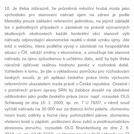
10. Je třeba zdůraznit, že průměrná měsíční hrubá mzda jako
východisko pro stanovení náhrad újem na zdraví je podle
Metodiky pouze základní referenční jednotkou, na jejímž základě
lze v jednotlivých případech v závislosti na právně významných
skutkových okolnostech každé konkrétní věci stanovit výši
náhrady odpovídající ekonomické realitě v době vzniku újmy. Jde
totiž o veličinu, která podléhá vývoji v závislosti na hospodářské
situaci v ČR, odráží změny v ekonomice, a umožňuje tak stanovit
náhradu za újmu způsobenou k určitému datu, aniž by bylo třeba
náročně zjišťovat reálnou hodnotu peněz v rozhodné době.
Vzhledem k tomu, že jde o výkladovou pomůcku pro rozhodování
českých soudů, je při aplikaci českého práva tímto výchozím
referenčním ukazatelem mzda právě v České republice. Ostatně i
v poměrech právní úpravy SRN by žalobce dosáhl na obdobné
odškodnění jako podle českého práva (srov. např. rozsudek OLG
Schleswig ze dne 15. 1. 2009, sp. zn. 7 U 76/07, v němž soud
vyčíslil náhradu na 30 000 eur za distorzi krční páteře, zlomeninu
nosní kosti, oděrky a řezné rány, pohmoždění pánve, zlomeninu
vřetenní kosti u zápěstí, poškození dvou zubů a posttraumatickou
stresovou poruchu, rozsudek OLG Brandenburg ze dne 2. 9.