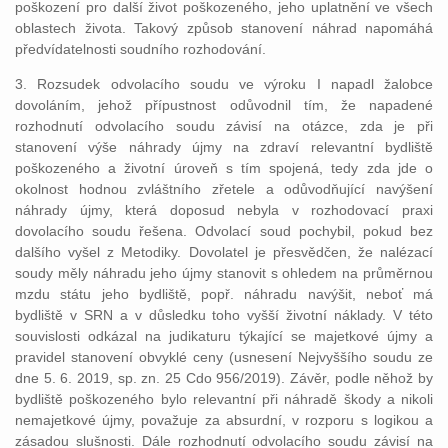
poškození pro další život poškozeného, jeho uplatnění ve všech
oblastech života. Takový způsob stanovení náhrad napomáhá
předvídatelnosti soudního rozhodování.
3. Rozsudek odvolacího soudu ve výroku I napadl žalobce
dovoláním, jehož přípustnost odůvodnil tím, že napadené
rozhodnutí odvolacího soudu závisí na otázce, zda je při
stanovení výše náhrady újmy na zdraví relevantní bydliště
poškozeného a životní úroveň s tím spojená, tedy zda jde o
okolnost hodnou zvláštního zřetele a odůvodňující navýšení
náhrady újmy, která doposud nebyla v rozhodovací praxi
dovolacího soudu řešena. Odvolací soud pochybil, pokud bez
dalšího vyšel z Metodiky. Dovolatel je přesvědčen, že nalézací
soudy měly náhradu jeho újmy stanovit s ohledem na průměrnou
mzdu státu jeho bydliště, popř. náhradu navýšit, neboť má
bydliště v SRN a v důsledku toho vyšší životní náklady. V této
souvislosti odkázal na judikaturu týkající se majetkové újmy a
pravidel stanovení obvyklé ceny (usnesení Nejvyššího soudu ze
dne 5. 6. 2019, sp. zn. 25 Cdo 956/2019). Závěr, podle něhož by
bydliště poškozeného bylo relevantní při náhradě škody a nikoli
nemajetkové újmy, považuje za absurdní, v rozporu s logikou a
zásadou slušnosti. Dále rozhodnutí odvolacího soudu závisí na