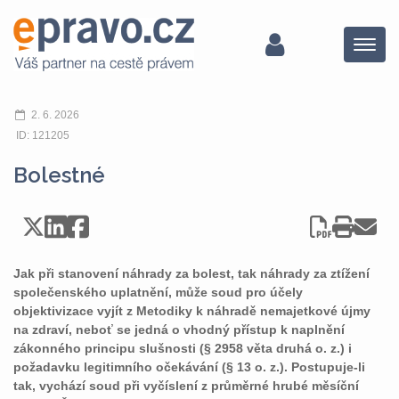
Menu
2. 6. 2026
ID: 121205
Bolestné
Jak při stanovení náhrady za bolest, tak náhrady za ztížení
společenského uplatnění, může soud pro účely
objektivizace vyjít z Metodiky k náhradě nemajetkové újmy
na zdraví, neboť se jedná o vhodný přístup k naplnění
zákonného principu slušnosti (§ 2958 věta druhá o. z.) i
požadavku legitimního očekávání (§ 13 o. z.). Postupuje-li
tak, vychází soud při vyčíslení z průměrné hrubé měsíční