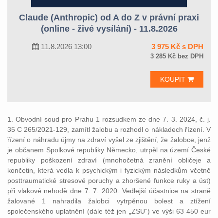
Claude (Anthropic) od A do Z v právní praxi
(online - živé vysílání) - 11.8.2026
11.8.2026 13:00
3 975 Kč s DPH
3 285 Kč bez DPH
KOUPIT
1. Obvodní soud pro Prahu 1 rozsudkem ze dne 7. 3. 2024, č. j.
35 C 265/2021-129, zamítl žalobu a rozhodl o nákladech řízení. V
řízení o náhradu újmy na zdraví vyšel ze zjištění, že žalobce, jenž
je občanem Spolkové republiky Německo, utrpěl na území České
republiky poškození zdraví (mnohočetná zranění obličeje a
končetin, která vedla k psychickým i fyzickým následkům včetně
posttraumatické stresové poruchy a zhoršené funkce ruky a úst)
při vlakové nehodě dne 7. 7. 2020. Vedlejší účastnice na straně
žalované 1 nahradila žalobci vytrpěnou bolest a ztížení
společenského uplatnění (dále též jen „ZSU“) ve výši 63 450 eur