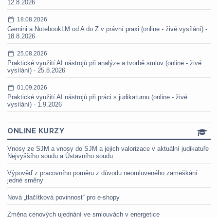
12.8.2026
18.08.2026
Gemini a NotebookLM od A do Z v právní praxi (online - živé vysílání) -
18.8.2026
25.08.2026
Praktické využití AI nástrojů při analýze a tvorbě smluv (online - živé
vysílání) - 25.8.2026
01.09.2026
Praktické využití AI nástrojů při práci s judikaturou (online - živé
vysílání) - 1.9.2026
ONLINE KURZY
Vnosy ze SJM a vnosy do SJM a jejich valorizace v aktuální judikatuře
Nejvyššího soudu a Ústavního soudu
Výpověď z pracovního poměru z důvodu neomluveného zameškání
jedné směny
Nová „tlačítková povinnost“ pro e-shopy
Změna cenových ujednání ve smlouvách v energetice