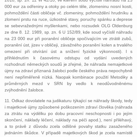
2010, sp. zn. 12 W 42/10, ve kterém soud vyčíslil náhradu na 23
000 eur za odřeniny a otoky po celém těle, zlomeninu nosní kosti,
pohmoždění části obličeje vč. zlomeniny, pohmoždění hrudníku a
zlomení prstu na ruce, úzkostné stavy, poruchy spánku a deprese
se sebevražednými myšlenkami, nebo rozsudek OLG Oldenburg
ze dne 8. 12. 1989, sp. zn. 6 U 152/89, kde soud vyčíslil náhradu
na 23 000 eur při poranění obličeje spočívajícím ve ztrátě zubů,
poranění úst, jizev v obličeji, závažného poranění kolen a trvalého
omezení při otvírání úst a snížení fyzické výkonnosti). I s
přihlédnutím k časovému odstupu od vydání uvedených
rozhodnutí německých soudů je zřejmé, že náhrada nemajetkové
újmy na zdraví přiznaná žalobci podle českého práva nepochybně
není nepřiměřeně nízká. Naopak kombinace použití Metodiky a
průměrných mezd v SRN by vedlo k neodůvodněnému
zvýhodnění žalobce.
11. Odkaz dovolatele na judikaturu týkající se náhrady škody, tedy
i majetkové újmy způsobené poškozením zdraví člověka (náhrada
za ztrátu na výdělku po dobu pracovní neschopnosti i po jejím
skončení, náklady léčení, náklady na péči apod.), není přiléhavý,
a to právě z důvodu zcela odlišné povahy statku zasaženého
jednáním škůdce. V případě majetkových škod je zcela namístě