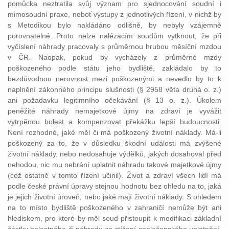
pomůcka neztratila svůj význam pro sjednocování soudní i
mimosoudní praxe, neboť výstupy z jednotlivých řízení, v nichž by
s Metodikou bylo nakládáno odlišně, by nebyly vzájemně
porovnatelné. Proto nelze nalézacím soudům vytknout, že při
vyčíslení náhrady pracovaly s průměrnou hrubou měsíční mzdou
v ČR. Naopak, pokud by vycházely z průměrné mzdy
poškozeného podle státu jeho bydliště, zakládalo by to
bezdůvodnou nerovnost mezi poškozenými a nevedlo by to k
naplnění zákonného principu slušnosti (§ 2958 věta druhá o. z.)
ani požadavku legitimního očekávání (§ 13 o. z.). Úkolem
peněžité náhrady nemajetkové újmy na zdraví je vyvážit
vytrpěnou bolest a kompenzovat překážku lepší budoucnosti.
Není rozhodné, jaké měl či má poškozený životní náklady. Má-li
poškozený za to, že v důsledku škodní události má zvýšené
životní náklady, nebo nedosahuje výdělků, jakých dosahoval před
nehodou, nic mu nebrání uplatnit náhradu takové majetkové újmy
(což ostatně v tomto řízení učinil). Život a zdraví všech lidí má
podle české právní úpravy stejnou hodnotu bez ohledu na to, jaká
je jejich životní úroveň, nebo jaké mají životní náklady. S ohledem
na to místo bydliště poškozeného v zahraničí nemůže být ani
hlediskem, pro které by měl soud přistoupit k modifikaci základní