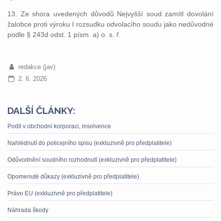
13. Ze shora uvedených důvodů Nejvyšší soud zamítl dovolání
žalobce proti výroku I rozsudku odvolacího soudu jako nedůvodné
podle § 243d odst. 1 písm. a) o. s. ř.
redakce (jav)
2. 6. 2026
DALŠÍ ČLÁNKY:
Podíl v obchodní korporaci, insolvence
Nahlédnutí do policejního spisu (exkluzivně pro předplatitele)
Odůvodnění soudního rozhodnutí (exkluzivně pro předplatitele)
Opomenuté důkazy (exkluzivně pro předplatitele)
Právo EU (exkluzivně pro předplatitele)
Náhrada škody