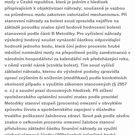
mzdy v České republice, která je jedním z hledisek
přispívajících k objektivizaci náhrady; současně je vazbou
na průměrnou mzdu zakotven valorizační mechanismus. Při
stanovení náhrady za bolest soud zpravidla nejdříve na
základě posudku znalce zjistí bodové hodnocení bolesti
stanovené podle části B Metodiky. Pro vyčíslení náhrady
výsledný bodový součet vynásobí částkou odpovídající
hodnotě jednoho bodu, která činí jedno procento hrubé
měsíční nominální mzdy na přepočtené počty zaměstnanců v
národním hospodářství za kalendářní rok předcházející roku,
v němž vznikl nárok (vznikla bolest). Tím soud vyčíslí
základní náhradu, kterou do výsledné podoby zpravidla
upraví zvýšením či snížením (modifikací) podle konkrétních
okolností případu s využitím zákonem stanovených (§ 2957
o. z.) a soudní praxí dovozených hledisek. Při ztížení
společenského uplatnění soudní znalec podle pravidel
Metodiky stanoví stupeň (procento) omezení v obvyklém
způsobu života a společenského zapojení v důsledku
trvalého poškození žalobcova zdraví. Soud pak podle závěru
znalce o celkovém procentu omezení žalobce stanoví
příslušnou základní částku finanční náhrady za využití
výchozí rámcové částky (400násobek průměrné hrubé