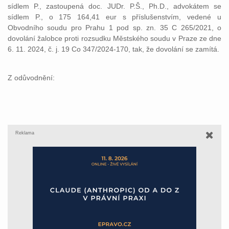
sídlem P., zastoupená doc. JUDr. P.Š., Ph.D., advokátem se
sídlem P., o 175 164,41 eur s příslušenstvím, vedené u
Obvodního soudu pro Prahu 1 pod sp. zn. 35 C 265/2021, o
dovolání žalobce proti rozsudku Městského soudu v Praze ze dne
6. 11. 2024, č. j. 19 Co 347/2024-170, tak, že dovolání se zamítá.
Z odůvodnění:
Reklama