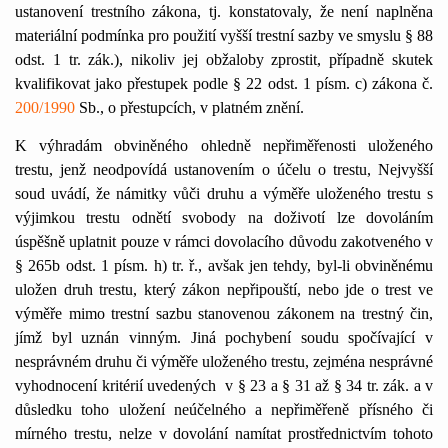
ustanovení trestního zákona, tj. konstatovaly, že není naplněna
materiální podmínka pro použití vyšší trestní sazby ve smyslu § 88
odst. 1 tr. zák.), nikoliv jej obžaloby zprostit, případně skutek
kvalifikovat jako přestupek podle § 22 odst. 1 písm. c) zákona č.
200/1990
Sb., o přestupcích, v platném znění.
K výhradám obviněného ohledně nepřiměřenosti uloženého
trestu, jenž neodpovídá ustanovením o účelu o trestu, Nejvyšší
soud uvádí, že námitky vůči druhu a výměře uloženého trestu s
výjimkou trestu odnětí svobody na doživotí lze dovoláním
úspěšně uplatnit pouze v rámci dovolacího důvodu zakotveného v
§ 265b odst. 1 písm. h) tr. ř., avšak jen tehdy, byl-li obviněnému
uložen druh trestu, který zákon nepřipouští, nebo jde o trest ve
výměře mimo trestní sazbu stanovenou zákonem na trestný čin,
jímž byl uznán vinným. Jiná pochybení soudu spočívající v
nesprávném druhu či výměře uloženého trestu, zejména nesprávné
vyhodnocení kritérií uvedených
v § 23 a § 31 až § 34 tr. zák. a v
důsledku toho uložení neúčelného a nepřiměřeně přísného či
mírného trestu, nelze v dovolání namítat prostřednictvím tohoto