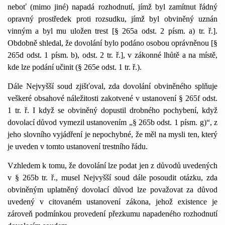
neboť (mimo jiné) napadá rozhodnutí, jímž byl zamítnut řádný
opravný prostředek proti rozsudku, jímž byl obviněný uznán
vinným a byl mu uložen trest [§ 265a odst. 2 písm. a) tr. ř.].
Obdobně shledal, že dovolání bylo podáno osobou oprávněnou [§
265d odst. 1 písm. b), odst. 2 tr. ř.], v zákonné lhůtě a na místě,
kde lze podání učinit (§ 265e odst. 1 tr. ř.).
Dále Nejvyšší soud zjišťoval, zda dovolání obviněného splňuje
veškeré obsahové náležitosti zakotvené v ustanovení § 265f odst.
1 tr. ř. I když se obviněný dopustil drobného pochybení, když
dovolací důvod vymezil ustanovením „§ 265b odst. 1 písm. g)“, z
jeho slovního vyjádření je nepochybné, že měl na mysli ten, který
je uveden v tomto ustanovení trestního řádu.
Vzhledem k tomu, že dovolání lze podat jen z důvodů uvedených
v § 265b tr. ř., musel Nejvyšší soud dále posoudit otázku, zda
obviněným uplatněný dovolací důvod lze považovat za důvod
uvedený v citovaném ustanovení zákona, jehož existence je
zároveň podmínkou provedení přezkumu napadeného rozhodnutí