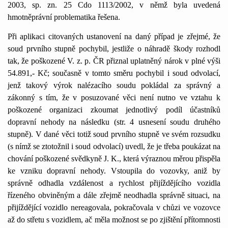
2003, sp. zn. 25 Cdo 1113/2002, v němž byla uvedená
hmotněprávní problematika řešena.
Při aplikaci citovaných ustanovení na daný případ je zřejmé, že
soud prvního stupně pochybil, jestliže o náhradě škody rozhodl
tak, že poškozené V. z. p. ČR přiznal uplatněný nárok v plné výši
54.891,- Kč; současně v tomto směru pochybil i soud odvolací,
jenž takový výrok nalézacího soudu pokládal za správný a
zákonný s tím, že v posuzované věci není nutno ve vztahu k
poškozené organizaci zkoumat jednotlivý podíl účastníků
dopravní nehody na následku (str. 4 usnesení soudu druhého
stupně). V dané věci totiž soud prvního stupně ve svém rozsudku
(s nímž se ztotožnil i soud odvolací) uvedl, že je třeba poukázat na
chování poškozené svědkyně J. K., která výraznou měrou přispěla
ke vzniku dopravní nehody. Vstoupila do vozovky, aniž by
správně odhadla vzdálenost a rychlost přijíždějícího vozidla
řízeného obviněným a dále zřejmě neodhadla správně situaci, na
přijíždějící vozidlo nereagovala, pokračovala v chůzi ve vozovce
až do střetu s vozidlem, ač měla možnost se po zjištění přítomnosti