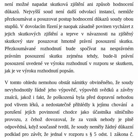
není možné napadat skutková zjištění ani způsob hodnocení
důkazů. Nejvyšší soud není další odvolací instancí, nemůže
přezkoumávat a posuzovat postup hodnocení důkazů soudy obou
stupňů. V dovolacím řízení je naopak zásadně povinen vycházet z
jejich skutkových zjištění a teprve v návaznosti na zjištěný
skutkový stav posuzovat hmotně právní posouzení skutku.
Přezkoumávané rozhodnutí bude spočívat na nesprávném
právním posouzení skutku zejména tehdy, bude-li právní
posouzení uvedené ve výroku rozhodnutí v rozporu se skutkem,
jak je ve výroku rozhodnutí popsán.
V tomto ohledu nemohou obstát námitky obviněného, že soudy
nevyhodnotily řádně jeho výpověď, výpovědi svědků a závěry
znalců, jakož i fakt, že poškozená byla před dopravní nehodou
pod vlivem léků, a nedostatečně přihlédly k jejímu chování
a
porušení jejích povinností chodce jako účastníka silničního
provozu, z čehož dovozoval, že za vznik nehody je plně
odpovědná, když současně tvrdil, že soudy neměly žádný důkazní
podklad pro závěr, že jednal v rozporu s § 5 odst. 1 zákona č.