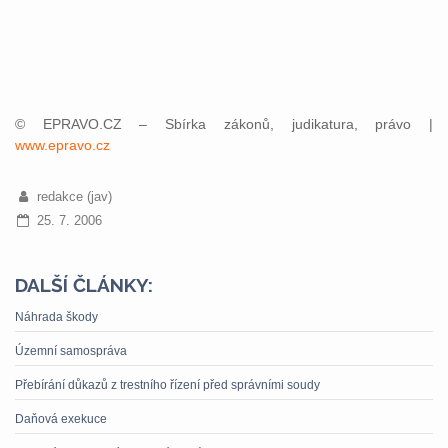
© EPRAVO.CZ – Sbírka zákonů, judikatura, právo |
www.epravo.cz
redakce (jav)
25. 7. 2006
DALŠÍ ČLÁNKY:
Náhrada škody
Územní samospráva
Přebírání důkazů z trestního řízení před správními soudy
Daňová exekuce