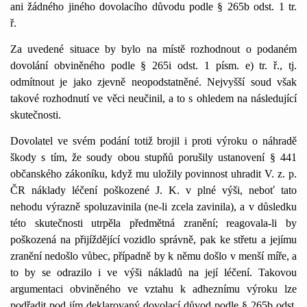
ani žádného jiného dovolacího důvodu podle § 265b odst. 1 tr.
ř.
Za uvedené situace by bylo na místě rozhodnout o podaném
dovolání obviněného podle § 265i odst. 1 písm. e) tr. ř., tj.
odmítnout je jako zjevně neopodstatněné. Nejvyšší soud však
takové rozhodnutí ve věci neučinil, a to s ohledem na následující
skutečnosti.
Dovolatel ve svém podání totiž brojil i proti výroku o náhradě
škody s tím, že soudy obou stupňů porušily ustanovení § 441
občanského zákoníku, když mu uložily povinnost uhradit V. z. p.
ČR náklady léčení poškozené J. K. v plné výši, neboť tato
nehodu výrazně spoluzavinila (ne-li zcela zavinila), a v důsledku
této skutečnosti utrpěla předmětná zranění; reagovala-li by
poškozená na přijíždějící vozidlo správně, pak ke střetu a jejímu
zranění nedošlo vůbec, případně by k němu došlo v menší míře, a
to by se odrazilo i ve výši nákladů na její léčení. Takovou
argumentaci obviněného ve vztahu k adheznímu výroku lze
podřadit pod jím deklarovaný dovolací důvod podle § 265b odst.