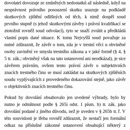
dovolatel dovozuje ze zmíněných nedostatků až následně, když na
nesprávnost právního posouzení skutku usuzuje na podkladě
skutkových zjištění odlišných od těch, k nimž dospěl soud
prvního stupně (s jehož skutkovými závěry i právní kvalifikací se
ztotožnil rovněž soud odvolací), tyto se snaží zvrátit a předkládá
vlastní popis dané situace. K tomu Nejvyšší soud považuje za
nutné zdůraznit, že závěr o tom, zda je v trestní věci u obviněné
osoby zavinění ve smyslu trestního zákona a v jaké formě (§ 4, §
5 tr. zák.; obviněný však na tato ustanovení ani neodkázal), je sice
závěrem právním, ovšem tento právní závěr o subjektivních
znacích trestného činu se musí zakládat na skutkových zjištěních
soudu vyplývajících z provedeného dokazování stejně, jako závěr
o objektivních znacích trestného činu.
Pokud by dovolání obsahovalo jen uvedené výhrady, bylo by
nutno je odmítnout podle § 265i odst. 1 písm. b) tr. zák. jako
dovolání podané z jiného důvodu, než je uveden v § 265b tr. ř. V
této souvislosti je třeba rovněž zdůraznit, že nestačí jen formální
odkaz na příslušné zákonné ustanovení obsahující některý z