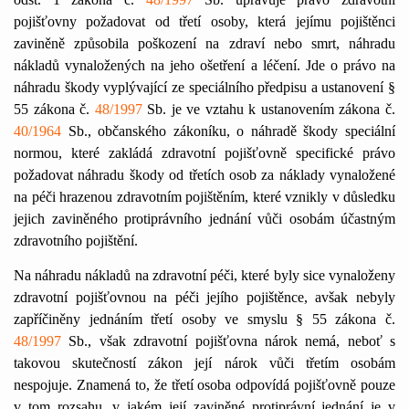
pojišťovny požadovat od třetí osoby, která jejímu pojištěnci
zaviněně způsobila poškození na zdraví nebo smrt, náhradu
nákladů vynaložených na jeho ošetření a léčení. Jde o právo na
náhradu škody vyplývající ze speciálního předpisu a ustanovení §
55 zákona č.
48/1997
Sb. je ve vztahu k ustanovením zákona č.
40/1964
Sb., občanského zákoníku, o náhradě škody speciální
normou, které zakládá zdravotní pojišťovně specifické právo
požadovat náhradu škody od třetích osob za náklady vynaložené
na péči hrazenou zdravotním pojištěním, které vznikly v důsledku
jejich zaviněného protiprávního jednání vůči osobám účastným
zdravotního pojištění.
Na náhradu nákladů na zdravotní péči, které byly sice vynaloženy
zdravotní pojišťovnou na péči jejího pojištěnce, avšak nebyly
zapříčiněny jednáním třetí osoby ve smyslu § 55 zákona č.
48/1997
Sb., však zdravotní pojišťovna nárok nemá, neboť s
takovou skutečností zákon její nárok vůči třetím osobám
nespojuje. Znamená to, že třetí osoba odpovídá pojišťovně pouze
v tom rozsahu, v jakém její zaviněné protiprávní jednání je v