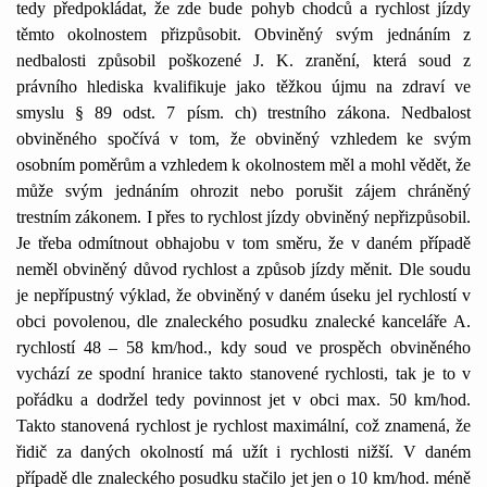
tedy předpokládat, že zde bude pohyb chodců a rychlost jízdy
těmto okolnostem přizpůsobit. Obviněný svým jednáním z
nedbalosti způsobil poškozené J. K. zranění, která soud z
právního hlediska kvalifikuje jako těžkou újmu na zdraví ve
smyslu § 89 odst. 7 písm. ch) trestního zákona. Nedbalost
obviněného spočívá v tom, že obviněný vzhledem ke svým
osobním poměrům a vzhledem k okolnostem měl a mohl vědět, že
může svým jednáním ohrozit nebo porušit zájem chráněný
trestním zákonem. I přes to rychlost jízdy obviněný nepřizpůsobil.
Je třeba odmítnout obhajobu v tom směru, že v daném případě
neměl obviněný důvod rychlost a způsob jízdy měnit. Dle soudu
je nepřípustný výklad, že obviněný v daném úseku jel rychlostí v
obci povolenou, dle znaleckého posudku znalecké kanceláře A.
rychlostí 48 – 58 km/hod., kdy soud ve prospěch obviněného
vychází ze spodní hranice takto stanovené rychlosti, tak je to v
pořádku a dodržel tedy povinnost jet v obci max. 50 km/hod.
Takto stanovená rychlost je rychlost maximální, což znamená, že
řidič za daných okolností má užít i rychlosti nižší. V daném
případě dle znaleckého posudku stačilo jet jen o 10 km/hod. méně