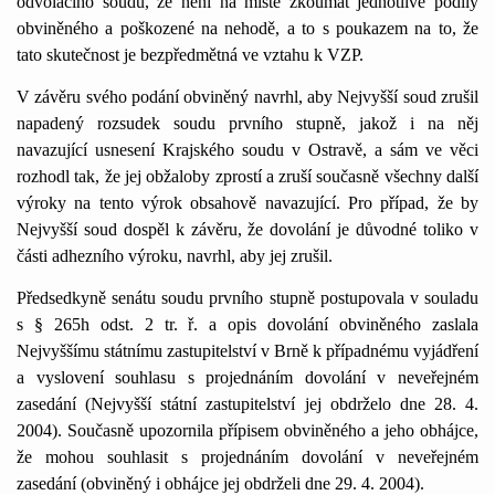
odvolacího soudu, že není na místě zkoumat jednotlivé podíly
obviněného a poškozené na nehodě, a to s poukazem na to, že
tato skutečnost je bezpředmětná ve vztahu k VZP.
V závěru svého podání obviněný navrhl, aby Nejvyšší soud zrušil
napadený rozsudek soudu prvního stupně, jakož i na něj
navazující usnesení Krajského soudu v Ostravě, a sám ve věci
rozhodl tak, že jej obžaloby zprostí a zruší současně všechny další
výroky na tento výrok obsahově navazující. Pro případ, že by
Nejvyšší soud dospěl k závěru, že dovolání je důvodné toliko v
části adhezního výroku, navrhl, aby jej zrušil.
Předsedkyně senátu soudu prvního stupně postupovala v souladu
s § 265h odst. 2 tr. ř. a opis dovolání obviněného zaslala
Nejvyššímu státnímu zastupitelství v Brně k případnému vyjádření
a vyslovení souhlasu s projednáním dovolání v neveřejném
zasedání (Nejvyšší státní zastupitelství jej obdrželo dne 28. 4.
2004). Současně upozornila přípisem obviněného a jeho obhájce,
že mohou souhlasit s projednáním dovolání v neveřejném
zasedání (obviněný i obhájce jej obdrželi dne 29. 4. 2004).