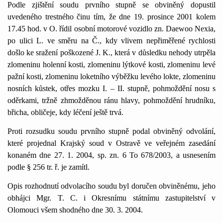
Podle zjištění soudu prvního stupně se obviněný dopustil
uvedeného trestného činu tím, že dne 19. prosince 2001 kolem
17.45 hod. v O. řídil osobní motorové vozidlo zn. Daewoo Nexia,
po ulici L. ve směru na Č., kdy vlivem nepřiměřené rychlosti
došlo ke sražení poškozené J. K., která v důsledku nehody utrpěla
zlomeninu holenní kosti, zlomeninu lýtkové kosti, zlomeninu levé
pažní kosti, zlomeninu loketního výběžku levého lokte, zlomeninu
nosních kůstek, otřes mozku I. – II. stupně, pohmoždění nosu s
oděrkami, tržně zhmožděnou ránu hlavy, pohmoždění hrudníku,
břicha, obličeje, kdy léčení ještě trvá.
Proti rozsudku soudu prvního stupně podal obviněný odvolání,
které projednal Krajský soud v Ostravě ve veřejném zasedání
konaném dne 27. 1. 2004, sp. zn. 6 To 678/2003, a usnesením
podle § 256 tr. ř. je zamítl.
Opis rozhodnutí odvolacího soudu byl doručen obviněnému, jeho
obhájci Mgr. T. C. i Okresnímu státnímu zastupitelství v
Olomouci všem shodného dne 30. 3. 2004.