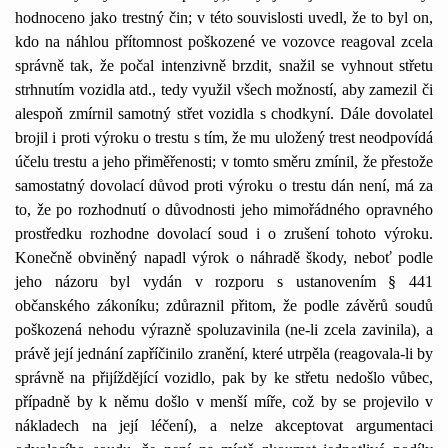
hodnoceno jako trestný čin; v této souvislosti uvedl, že to byl on,
kdo na náhlou přítomnost poškozené ve vozovce reagoval zcela
správně tak, že počal intenzivně brzdit, snažil se vyhnout střetu
strhnutím vozidla atd., tedy využil všech možností, aby zamezil či
alespoň zmírnil samotný střet vozidla s chodkyní. Dále dovolatel
brojil i proti výroku o trestu s tím, že mu uložený trest neodpovídá
účelu trestu a jeho přiměřenosti; v tomto směru zmínil, že přestože
samostatný dovolací důvod proti výroku o trestu dán není, má za
to, že po rozhodnutí o důvodnosti jeho mimořádného opravného
prostředku rozhodne dovolací soud i o zrušení tohoto výroku.
Konečně obviněný napadl výrok o náhradě škody, neboť podle
jeho názoru byl vydán v rozporu s ustanovením § 441
občanského zákoníku; zdůraznil přitom, že podle závěrů soudů
poškozená nehodu výrazně spoluzavinila (ne-li zcela zavinila), a
právě její jednání zapříčinilo zranění, které utrpěla (reagovala-li by
správně na přijíždějící vozidlo, pak by ke střetu nedošlo vůbec,
případně by k němu došlo v menší míře, což by se projevilo v
nákladech na její léčení), a nelze akceptovat argumentaci