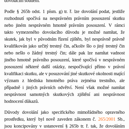
dovolacím soudem.
Podle § 265b odst. 1 písm. g) tr. ř. lze dovolání podat, jestliže
rozhodnutí spočívá na nesprávném právním posouzení skutku
nebo jiném nesprávném hmotně právním posouzení. V rámci
takto vymezeného dovolacího důvodu je možné namítat, že
skutek, jak byl v původním řízení zjištěn, byl nesprávně právně
kvalifikován jako určitý trestný čin, ačkoliv šlo o jiný trestný čin
nebo nešlo o žádný trestný čin; dále pak lze namítat vadnost
jiného hmotně právního posouzení, které spočívá v nesprávném
posouzení některé další otázky, nespočívající přímo v právní
kvalifikaci skutku, ale v posuzování jiné skutkové okolnosti mající
význam z hlediska hmotného práva zejména trestního, ale
případně i jiných právních odvětví. Není však možné namítat
nesprávnost samotných skutkových zjištění ani nesprávnost
hodnocení důkazů.
Důvody dovolání jako specifického mimořádného opravného
prostředku, který byl nově zaveden zákonem č.
265/2001
Sb.,
jsou koncipovány v ustanovení § 265b tr. ř. tak, že dovoláním