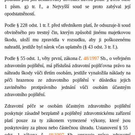
1 písm. g) tr. ř., a Nejvyšší soud se proto zabýval její
opodstatněností.
Podle § 228 odst. 1 tr. ř. před středníkem platí, že odsuzuje-li soud
obviněného pro trestný čin, kterým způsobil jinému majetkovou
škodu, uloží mu zpravidla v rozsudku, aby ji poškozenému
nahradil, jestliže byl nárok včas uplatněn (§ 43 odst. 3 tr. ř.).
Podle § 55 odst. 1, věty první, zákona č.
48/1997
Sb., o veřejném
zdravotním pojištění, má příslušná zdravotní pojišťovna právo na
náhradu škody vůči třetím osobám, jestliže vynaložila náklady na
péči hrazenou ze zdravotního pojištění v důsledku jejich
zaviněného protiprávního jednání vůči osobám účastným
zdravotního pojištění.
Zdravotní péče se osobám účastným zdravotního pojištění
poskytuje zásadně bezplatně a pojištěný zdravotnickému zařízení
platí pouze za ty zákonem vymezené výkony, které jsou
poskytovány za plnou nebo částečnou úhradu. Ustanovení § 55
odst. 1 zákona č.
48/1997
Sb. upravuje právo zdravotní