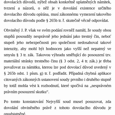
dovolacích důvodů, nýbrž obsah konkrétně uplatněných námitek,
tvrzení a názorů, o něž je v dovolání existence určitého
dovolacího důvodu opírána, musí zákonnému vymezení takového
dovolacího důvodu podle § 265b tr. ř. skutečně věcně odpovídat.
Obviněný J. P. však ve svém podání rovněž namítl, že soudy obou
stupňů posoudily nesprávně jeho jednání jako trestný čin, neboť
stupeň jeho nebezpečnosti pro společnost nedosahoval takové
intenzity, aby mohl být hodnocen jako vyšší než nepatrný ve
smyslu § 3 tr. zák. Takovou výhradu směřující do posouzení tzv.
materiální stránky trestného činu (§ 3 odst. 2, 4 tr. zák.) je třeba
považovat za námitku, kterou lze pod dovolací důvod uvedený v
§ 265b odst. 1 písm. g) tr. ř. podřadit. Případná chybná aplikace
citovaných zákonných ustanovení soudy prvního i druhého stupně
by totiž mohla vést k rozhodnutí, které spočívá na „nesprávném
právním posouzení skutku“.
Po tomto konstatování Nejvyšší soud musel posuzovat, zda
dovolání obviněného právě z tohoto dovolacího důvodu je
opodstatněné.