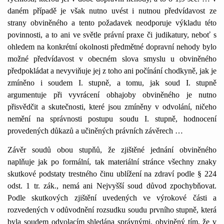
daném případě je však nutno uvést i nutnou předvídavost ze
strany obviněného a tento požadavek neodporuje výkladu této
povinnosti, a to ani ve světle právní praxe či judikatury, neboť s
ohledem na konkrétní okolnosti předmětné dopravní nehody bylo
možné předvídavost v obecném slova smyslu u obviněného
předpokládat a nevyviňuje jej z toho ani počínání chodkyně, jak je
zmíněno i soudem I. stupně, a tomu, jak soud I. stupně
argumentuje při vyvrácení obhajoby obviněného je nutno
přisvědčit a skutečnosti, které jsou zmíněny v odvolání, ničeho
nemění na správnosti postupu soudu I. stupně, hodnocení
provedených důkazů a učiněných právních závěrech …
Závěr soudů obou stupňů, že zjištěné jednání obviněného
naplňuje jak po formální, tak materiální stránce všechny znaky
skutkové podstaty trestného činu ublížení na zdraví podle § 224
odst. 1 tr. zák., nemá ani Nejvyšší soud důvod zpochybňovat.
Podle skutkových zjištění uvedených ve výrokové části a
rozvedených v odůvodnění rozsudku soudu prvního stupně, která
byla soudem odvolacím shledána správnými, obviněný tím, že v