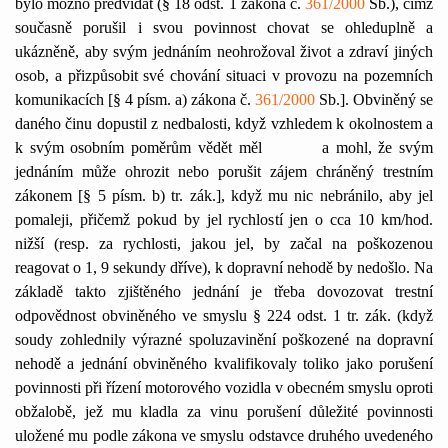
bylo možno předvídat (§ 18 odst. 1 zákona č.
361/2000
Sb.), čímž
současně porušil i svou povinnost chovat se ohleduplně a
ukázněně, aby svým jednáním neohrožoval život a zdraví jiných
osob, a přizpůsobit své chování situaci v provozu na pozemních
komunikacích [§ 4 písm. a) zákona č.
361/2000
Sb.]. Obviněný se
daného činu dopustil z nedbalosti, když vzhledem k okolnostem a
k svým osobním poměrům vědět měl
a mohl, že svým
jednáním může ohrozit nebo porušit zájem chráněný trestním
zákonem [§ 5 písm. b) tr. zák.], když mu nic nebránilo, aby jel
pomaleji, přičemž pokud by jel rychlostí jen o cca 10 km/hod.
nižší (resp. za rychlosti, jakou jel, by začal na poškozenou
reagovat o 1, 9 sekundy dříve), k dopravní nehodě by nedošlo. Na
základě takto zjištěného jednání je třeba dovozovat trestní
odpovědnost obviněného ve smyslu § 224 odst. 1 tr. zák. (když
soudy zohlednily výrazné spoluzavinění poškozené na dopravní
nehodě a jednání obviněného kvalifikovaly toliko jako porušení
povinnosti při řízení motorového vozidla v obecném smyslu oproti
obžalobě, jež mu kladla za vinu porušení důležité povinnosti
uložené mu podle zákona ve smyslu odstavce druhého uvedeného