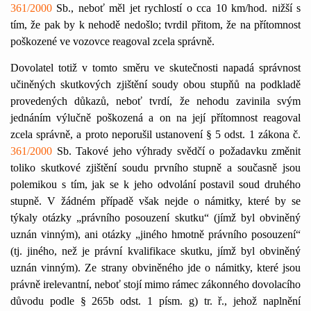
361/2000
Sb., neboť měl jet rychlostí o cca 10 km/hod. nižší s
tím, že pak by k nehodě nedošlo; tvrdil přitom, že na přítomnost
poškozené ve vozovce reagoval zcela správně.
Dovolatel totiž v tomto směru ve skutečnosti napadá správnost
učiněných skutkových zjištění soudy obou stupňů na podkladě
provedených důkazů, neboť tvrdí, že nehodu zavinila svým
jednáním výlučně poškozená a on na její přítomnost reagoval
zcela správně, a proto neporušil ustanovení § 5 odst. 1 zákona č.
361/2000
Sb. Takové jeho výhrady svědčí o požadavku změnit
toliko skutkové zjištění soudu prvního stupně a současně jsou
polemikou s tím, jak se k jeho odvolání postavil soud druhého
stupně. V žádném případě však nejde o námitky, které by se
týkaly otázky „právního posouzení skutku“ (jímž byl obviněný
uznán vinným), ani otázky „jiného hmotně právního posouzení“
(tj. jiného, než je právní kvalifikace skutku, jímž byl obviněný
uznán vinným). Ze strany obviněného jde o námitky, které jsou
právně irelevantní, neboť stojí mimo rámec zákonného dovolacího
důvodu podle § 265b odst. 1 písm. g) tr. ř., jehož naplnění