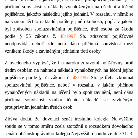
příčinné souvislosti s náklady vynaloženými na ošetření a léčení
pojištěnce, jakožto následků jejího jednání. V rozsahu, v němž se
na vzniku těchto nákladů podílely jiné okolnosti, popř. v jakém
byl způsoben spoluzaviněním pojištěnce, třetí osoba za škodu
podle § 55 zákona č.
48/1997
Sb. zdravotní pojišťovně
neodpovídá, neboť zde není dána příčinná souvislost mezi
vznikem škody a zaviněným jednáním třetí osoby.
Z uvedeného vyplývá, že i u nároku zdravotní pojišťovny proti
třetím osobám na náhradu nákladů vynaložených na léčení jejího
pojištěnce podle § 55 zákona č.
48/1997
Sb. je třeba zkoumat
spoluzavinění pojištěnce, neboť v rozsahu, v jakém příčinou
vynaložených nákladů na léčení bylo spoluzavinění, není dána
příčinná souvislost vzniku těchto nákladů se zaviněným
protiprávním jednáním třetích osob.
Zbývá dodat, že dovolací senát trestního kolegia Nejvyššího
soudu se v tomto směru zcela ztotožnil s rozsudkem dovolacího
senátu občanskoprávního kolegia Nejvyššího soudu ze dne 31. 3.