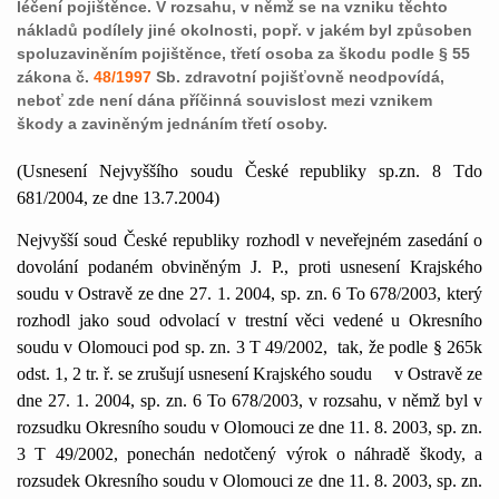
léčení pojištěnce. V rozsahu, v němž se na vzniku těchto
nákladů podílely jiné okolnosti, popř. v jakém byl způsoben
spoluzaviněním pojištěnce, třetí osoba za škodu podle § 55
zákona č.
48/1997
Sb. zdravotní pojišťovně neodpovídá,
neboť zde není dána příčinná souvislost mezi vznikem
škody a zaviněným jednáním třetí osoby.
(Usnesení Nejvyššího soudu České republiky sp.zn. 8 Tdo
681/2004, ze dne 13.7.2004)
Nejvyšší soud České republiky rozhodl v neveřejném zasedání o
dovolání podaném obviněným J. P., proti usnesení Krajského
soudu v Ostravě ze dne 27. 1. 2004, sp. zn. 6 To 678/2003, který
rozhodl jako soud odvolací v trestní věci vedené u Okresního
soudu v Olomouci pod sp. zn. 3 T 49/2002,
tak, že podle § 265k
odst. 1, 2 tr. ř. se zrušují usnesení Krajského soudu
v Ostravě ze
dne 27. 1. 2004, sp. zn. 6 To 678/2003, v rozsahu, v němž byl v
rozsudku Okresního soudu v Olomouci ze dne 11. 8. 2003, sp. zn.
3 T 49/2002, ponechán nedotčený výrok o náhradě škody, a
rozsudek Okresního soudu v Olomouci ze dne 11. 8. 2003, sp. zn.