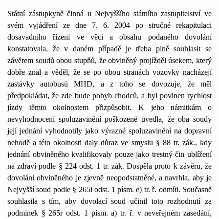
Státní zástupkyně činná u Nejvyššího státního zastupitelství ve
svém vyjádření ze dne 7. 6. 2004 po stručné rekapitulaci
dosavadního řízení ve věci a obsahu podaného dovolání
konstatovala, že v daném případě je třeba plně souhlasit se
závěrem soudů obou stupňů, že obviněný projížděl úsekem, který
dobře znal a věděl, že se po obou stranách vozovky nacházejí
zastávky autobusů MHD, a z toho se dovozuje, že měl
předpokládat, že zde bude pohyb chodců, a byl povinen rychlost
jízdy těmto okolnostem přizpůsobit. K jeho námitkám o
nevyhodnocení spoluzavinění poškozené uvedla, že oba soudy
její jednání vyhodnotily jako výrazné spoluzavinění na dopravní
nehodě a této okolnosti daly důraz ve smyslu § 88 tr. zák., kdy
jednání obviněného kvalifikovaly pouze jako trestný čin ublížení
na zdraví podle § 224 odst. 1 tr. zák. Dospěla proto k závěru, že
dovolání obviněného je zjevně neopodstatněné, a navrhla, aby je
Nejvyšší soud podle § 265i odst. 1 písm. e) tr. ř. odmítl. Současně
souhlasila s tím, aby dovolací soud učinil toto rozhodnutí za
podmínek § 265r odst. 1 písm. a) tr. ř. v neveřejném zasedání,