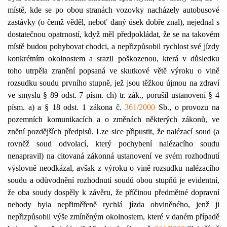
místě, kde se po obou stranách vozovky nacházely autobusové
zastávky (o čemž věděl, neboť daný úsek dobře znal), nejednal s
dostatečnou opatrností, když měl předpokládat, že se na takovém
místě budou pohybovat chodci, a nepřizpůsobil rychlost své jízdy
konkrétním okolnostem a srazil poškozenou, která v důsledku
toho utrpěla zranění popsaná ve skutkové větě výroku o vině
rozsudku soudu prvního stupně, jež jsou těžkou újmou na zdraví
ve smyslu § 89 odst. 7 písm. ch) tr. zák., porušil ustanovení § 4
písm. a) a § 18 odst. 1 zákona č.
361/2000
Sb., o provozu na
pozemních komunikacích a o změnách některých zákonů, ve
znění pozdějších předpisů. Lze sice připustit, že nalézací soud (a
rovněž soud odvolací, který pochybení nalézacího soudu
nenapravil) na citovaná zákonná ustanovení ve svém rozhodnutí
výslovně neodkázal, avšak z výroku o vině rozsudku nalézacího
soudu a odůvodnění rozhodnutí soudů obou stupňů je evidentní,
že oba soudy dospěly k závěru, že příčinou předmětné dopravní
nehody byla nepřiměřeně rychlá jízda obviněného, jenž ji
nepřizpůsobil výše zmíněným okolnostem, které v daném případě