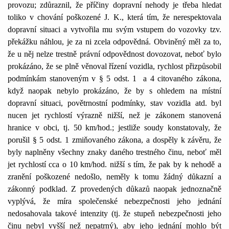
provozu; zdůraznil, že příčiny dopravní nehody je třeba hledat
toliko v chování poškozené J. K., která tím, že nerespektovala
dopravní situaci a vytvořila mu svým vstupem do vozovky tzv.
překážku náhlou, je za ni zcela odpovědná. Obviněný měl za to,
že u něj nelze trestně právní odpovědnost dovozovat, neboť bylo
prokázáno, že se plně věnoval řízení vozidla, rychlost přizpůsobil
podmínkám stanoveným v § 5 odst. 1
a 4 citovaného zákona,
když naopak nebylo prokázáno, že by s ohledem na místní
dopravní situaci, povětrnostní podmínky, stav vozidla atd. byl
nucen jet rychlostí výrazně nižší, než je zákonem stanovená
hranice v obci, tj. 50 km/hod.; jestliže soudy konstatovaly, že
porušil § 5 odst. 1 zmiňovaného zákona, a dospěly k závěru, že
byly naplněny všechny znaky daného trestného činu, neboť měl
jet rychlostí cca o 10 km/hod. nižší s tím, že pak by k nehodě a
zranění poškozené nedošlo, neměly k tomu žádný důkazní a
zákonný podklad. Z provedených důkazů naopak jednoznačně
vyplývá, že míra společenské nebezpečnosti jeho jednání
nedosahovala takové intenzity (tj. že stupeň nebezpečnosti jeho
činu nebyl vyšší než nepatrný), aby jeho jednání mohlo být