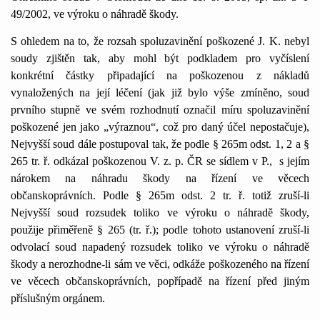
49/2002, ve výroku o náhradě škody.
S ohledem na to, že rozsah spoluzavinění poškozené J. K. nebyl
soudy zjištěn tak, aby mohl být podkladem pro vyčíslení
konkrétní částky připadající na poškozenou z nákladů
vynaložených na její léčení (jak již bylo výše zmíněno, soud
prvního stupně ve svém rozhodnutí označil míru spoluzavinění
poškozené jen jako „výraznou“, což pro daný účel nepostačuje),
Nejvyšší soud dále postupoval tak, že podle § 265m odst. 1, 2 a §
265 tr. ř. odkázal poškozenou V. z. p. ČR se sídlem v P.,
s jejím
nárokem na náhradu škody na řízení ve věcech
občanskoprávních. Podle § 265m odst. 2 tr. ř. totiž zruší-li
Nejvyšší soud rozsudek toliko ve výroku o náhradě škody,
použije přiměřeně § 265 (tr. ř.); podle tohoto ustanovení zruší-li
odvolací soud napadený rozsudek toliko ve výroku o náhradě
škody a nerozhodne-li sám ve věci, odkáže poškozeného na řízení
ve věcech občanskoprávních, popřípadě na řízení před jiným
příslušným orgánem.