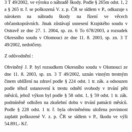
3 T 49/2002, ve výroku o náhradě škody. Podle § 265m odst. 1, 2
a § 265 tr. ř. se poškozená V. z. p. ČR se sídlem v P., odkazuje s
nárokem na náhradu škody na řízení ve věcech
občanskoprávních. Jinak zůstávají usnesení Krajského soudu v
Ostravě ze dne 27. 1. 2004, sp. zn. 6 To 678/2003, a rozsudek
Okresního soudu v Olomouci ze dne 11. 8. 2003, sp. zn. 3 T
49/2002, nedotčeny.
Z odůvodnění :
Obviněný J. P. byl rozsudkem Okresního soudu v Olomouci ze
dne 11. 8. 2003, sp. zn. 3 T 49/2002, uznán vinným trestným
činem ublížení na zdraví podle § 224 odst. 1 tr. zák. a odsouzen
podle téhož ustanovení k trestu odnětí svobody v trvání pěti
měsíců, jehož výkon byl podle § 58 odst. 1, § 59 odst. 1 tr. zák.
podmíněně odložen na zkušební dobu v trvání patnácti měsíců.
Podle § 228 odst. 1 tr. ř. byla obviněnému uložena povinnost
zaplatit poškozené V. z. p. ČR se sídlem v P., škodu ve výši
54.891,- Kč.