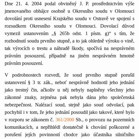
Dne 21. 4. 2004 podal obviněný J. P. prostřednictvím výše
jmenovaného obhájce osobně u Okresního soudu v Olomouci
dovolání proti usnesení Krajského soudu v Ostravě ve spojení s
rozsudkem Okresního soudu v Olomouci. Dovolací důvod
vymezil ustanovením „§ 265b odst. 1 písm. g)“ s tím, že
rozhodnutí soudu prvního stupně, a to jak ohledně výroku o vině,
tak výrocích o trestu a náhradě škody, spočívá na nesprávném
právním posouzení, případně na jiném nesprávném hmotně
právním posouzení.
V podrobnostech rozvedl, že soud prvního stupně porušil
ustanovení § 3 tr. zák., neboť nesprávně hodnotil jeho jednání
jako trestný čin, ačkoliv u něj nebyly naplněny všechny jeho
zákonné znaky, zejména pak nebyla dána jeho společenská
nebezpečnost. Nalézací soud, stejně jako soud odvolací, pak
pochybil i v tom, že jeho jednání posoudil jako takové, které bylo
v rozporu se zákonem č.
361/2000
Sb., o provozu na pozemních
komunikacích, a nepřihlédl dostatečně k chování poškozené a
porušení jejích povinností chodce jako účastníka silničního