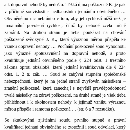
a k dopravní nehodě by nedošlo. Těžká újma poškozené K. je pak
v příčinné souvislosti s nedbalostním jednáním obviněného …
Obviněnému nic nebránilo v tom, aby jel rychlostí nižší než je
maximální povolená rychlost, čímž by nehodě zcela určitě
zabránil. Na druhou stranu je třeba poukázat na chování
poškozené svědkyně J. K., která výraznou měrou přispěla ke
vzniku dopravní nehody … Počínání poškozené soud vyhodnotil
jako výrazné spoluzavinění na dopravní nehodě, a proto
kvalifikuje jednání obviněného podle § 224 odst. 1 trestního
zákona oproti obžalobě, která jednání kvalifikovala dle § 224
odst. 1, 2 tr. zák. … Soud se zabýval stupněm společenské
nebezpečnosti, který je na jedné straně zvyšován následkem –
zranění poškozené, která zanechají s největší pravděpodobností
trvalé následky na zdraví poškozené, na druhé straně je však třeba
přihlédnout i k okolnostem nehody, k jejímuž vzniku výraznou
měrou přispěla i samotná poškozená … (str. 6 a 7 rozsudku).
Se skutkovými zjištěními soudu prvního stupně a právní
kvalifikací jednání obviněného se ztotožnil i soud odvolací, který