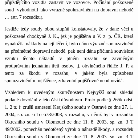
přijíždějícího vozidla zastavit ve vozovce. Počínání poškozené
soud
vyhodnotil jako výrazné spoluzavinění na dopravní nehodě
… (str. 7 rozsudku).
Jestliže tedy soudy obou stupňů konstatovaly, že v dané věci u
poškozené chodkyně J. K., jež je pojištěna u V. z. p. ČR, která
vynaložila náklady na její léčení, bylo dáno výrazné spoluzavinění
na předmětné dopravní nehodě, pak není dána příčinná souvislost
vzniku těchto nákladů v plném rozsahu se zaviněným
protiprávním jednáním třetí osoby, tj. obviněného řidiče J. P. a
tento za škodu v rozsahu, v jakém byla způsobena
spoluzaviněním pojištěnce, zdravotní pojišťovně neodpovídá.
Vzhledem k uvedeným skutečnostem Nejvyšší soud shledal
podané dovolání v této části důvodným. Proto podle § 265k odst.
1, 2 tr. ř. zrušil usnesení Krajského soudu v Ostravě ze dne 27. 1.
2004, sp. zn. 6 To 678/2003, v rozsahu, v němž byl v rozsudku
Okresního soudu v Olomouci ze dne 11. 8. 2003, sp. zn. 3 T
49/2002, ponechán nedotčený výrok o náhradě škody, a rozsudek
Okresního soudu v Olomouci ze dne 11. 8. 2003, sp. zn. 3 T