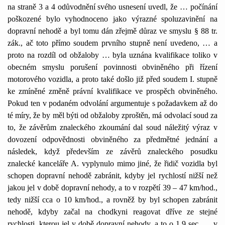
na straně 3 a 4 odůvodnění svého usnesení uvedl, že … počínání
poškozené bylo vyhodnoceno jako výrazné spoluzavinění na
dopravní nehodě a byl tomu dán zřejmě důraz ve smyslu § 88 tr.
zák., ač toto přímo soudem prvního stupně není uvedeno, … a
proto na rozdíl od obžaloby … byla uznána kvalifikace toliko v
obecném smyslu porušení povinnosti obviněného při řízení
motorového vozidla, a proto také došlo již před soudem I. stupně
ke zmíněné změně právní kvalifikace ve prospěch obviněného.
Pokud ten v podaném odvolání argumentuje s požadavkem až do
té míry, že by měl býti od obžaloby zproštěn, má odvolací soud za
to, že závěrům znaleckého zkoumání dal soud náležitý výraz v
dovození odpovědnosti obviněného za předmětné jednání a
následek, když především ze závěrů znaleckého posudku
znalecké kanceláře A. vyplynulo mimo jiné, že řidič vozidla byl
schopen dopravní nehodě zabránit, kdyby jel rychlostí nižší než
jakou jel v době dopravní nehody, a to v rozpětí 39 – 47 km/hod.,
tedy nižší cca o 10 km/hod., a rovněž by byl schopen zabránit
nehodě, kdyby začal na chodkyni reagovat dříve ze stejné
rychlosti, kterou jel v době dopravní nehody, a to o 1,9 sec. … v