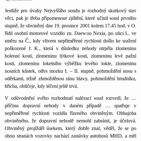
Jestliže pro úvahy Nejvyššího soudu je rozhodný skutkový stav
věci, pak je třeba připomenout zjištění, které učinil soud prvního
stupně, že obviněný dne 19. prosince 2001 kolem 17.45 hod. v O.
řídil osobní motorové vozidlo zn. Daewoo Nexia, po ulici L. ve
směru na Č., kdy vlivem nepřiměřené rychlosti došlo ke sražení
poškozené J. K., která v důsledku nehody utrpěla zlomeninu
holenní kosti, zlomeninu lýtkové kosti, zlomeninu levé pažní
kosti, zlomeninu loketního výběžku levého lokte, zlomeninu
nosních kůstek, otřes mozku I. – II. stupně, pohmoždění nosu s
oděrkami, tržně zhmožděnou ránu hlavy, pohmoždění hrudníku,
břicha, obličeje, kdy léčení ještě trvá.
V odůvodnění svého rozhodnutí nalézací soud rozvedl, že …
příčinu dopravní nehody v daném případě … spatřuje v
nepřiměřené rychlosti vozidla řízeného obviněným. Obhajoba
obviněného, že dopravní nehodě nemohl zabránit, je účelová.
Obviněný projížděl úsekem, který dobře znal, věděl, že se po
obou stranách vozovky nachází zastávky autobusů MHD, a měl