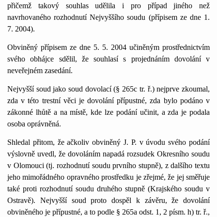
přičemž takový souhlas udělila i pro případ jiného než
navrhovaného rozhodnutí Nejvyššího soudu (přípisem ze dne 1.
7. 2004).
Obviněný přípisem ze dne 5. 5. 2004 učiněným prostřednictvím
svého obhájce sdělil, že souhlasí s projednáním dovolání v
neveřejném zasedání.
Nejvyšší soud jako soud dovolací (§ 265c tr. ř.) nejprve zkoumal,
zda v této trestní věci je dovolání přípustné, zda bylo podáno v
zákonné lhůtě a na místě, kde lze podání učinit, a zda je podala
osoba oprávněná.
Shledal přitom, že ačkoliv obviněný J. P. v úvodu svého podání
výslovně uvedl, že dovoláním napadá rozsudek Okresního soudu
v Olomouci (tj. rozhodnutí soudu prvního stupně), z dalšího textu
jeho mimořádného opravného prostředku je zřejmé, že jej směřuje
také proti rozhodnutí soudu druhého stupně (Krajského soudu v
Ostravě). Nejvyšší soud proto dospěl k závěru, že dovolání
obviněného je přípustné, a to podle § 265a odst. 1, 2 písm. h) tr. ř.,