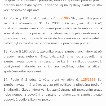
nesprávného právního předpisu, nebo že správně použitý právní
předpis nesprávně vyložil, případně jej na zjištěný skutkový stav
věci nesprávně aplikoval.
12. Podle § 190 odst. 1 zákona č.
65/1965
Sb., zákoníku práce,
ve znění účinném do 31. 12. 2006 (dále jen „zákoník práce“)
došlo-li u zaměstnance při plnění pracovních úkolů nebo v přímé
souvislosti s ním k poškození na zdraví nebo k jeho smrti úrazem
(pracovní úraz), odpovídá za škodu tím vzniklou zaměstnavatel, u
něhož byl zaměstnanec v době úrazu v pracovním poměru.
13. Podle § 193 odst. 1 zákoníku práce zaměstnanci, který utrpěl
pracovní úraz nebo u něhož byla zjištěna nemoc z povolání, je
zaměstnavatel povinen v rozsahu, ve kterém za škodu odpovídá,
poskytnout náhradu za ztrátu na výdělku, bolest a ztížení
společenského uplatnění.
14. Podle § 2 odst. 1 věty první vyhlášky č.
125/1993
Sb.
zaměstnavatel má právo, aby za něj pojišťovna příslušná podle §
1 nahradila škodu, která vznikla zaměstnanci při pracovním úrazu
nebo nemoci z povolání v rozsahu, v jakém za ni zaměstnavatel
odpovídá podle zákoníku práce.