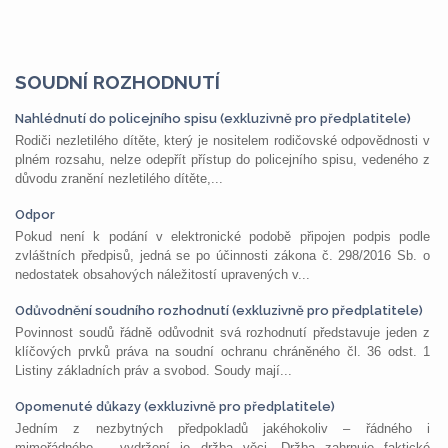
SOUDNÍ ROZHODNUTÍ
Nahlédnutí do policejního spisu (exkluzivně pro předplatitele)
Rodiči nezletilého dítěte, který je nositelem rodičovské odpovědnosti v
plném rozsahu, nelze odepřít přístup do policejního spisu, vedeného z
důvodu zranění nezletilého dítěte,...
Odpor
Pokud není k podání v elektronické podobě připojen podpis podle
zvláštních předpisů, jedná se po účinnosti zákona č. 298/2016 Sb. o
nedostatek obsahových náležitostí upravených v...
Odůvodnění soudního rozhodnutí (exkluzivně pro předplatitele)
Povinnost soudů řádně odůvodnit svá rozhodnutí představuje jeden z
klíčových prvků práva na soudní ochranu chráněného čl. 36 odst. 1
Listiny základních práv a svobod. Soudy mají...
Opomenuté důkazy (exkluzivně pro předplatitele)
Jedním z nezbytných předpokladů jakéhokoliv – řádného i
mimořádného – vydržení je držba věci. Držba zahrnuje faktické