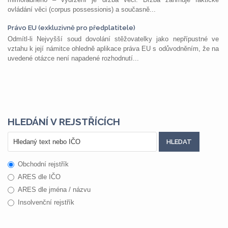
ovládání věci (corpus possessionis) a současně...
Právo EU (exkluzivně pro předplatitele)
Odmítl-li Nejvyšší soud dovolání stěžovatelky jako nepřípustné ve
vztahu k její námitce ohledně aplikace práva EU s odůvodněním, že na
uvedené otázce není napadené rozhodnutí...
HLEDÁNÍ V REJSTŘÍCÍCH
Obchodní rejstřík
ARES dle IČO
ARES dle jména / názvu
Insolvenční rejstřík