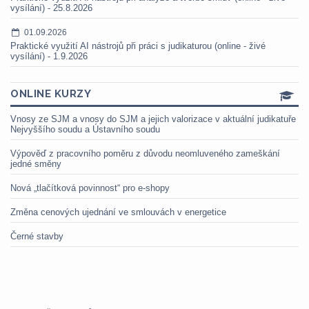
vysílání) - 25.8.2026
01.09.2026
Praktické využití AI nástrojů při práci s judikaturou (online - živé
vysílání) - 1.9.2026
ONLINE KURZY
Vnosy ze SJM a vnosy do SJM a jejich valorizace v aktuální judikatuře
Nejvyššího soudu a Ústavního soudu
Výpověď z pracovního poměru z důvodu neomluveného zameškání
jedné směny
Nová „tlačítková povinnost“ pro e-shopy
Změna cenových ujednání ve smlouvách v energetice
Černé stavby