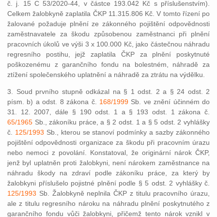
č. j. 15 C 53/2020-44, v částce 193.042 Kč s příslušenstvím).
Celkem žalobkyně zaplatila ČKP 11.315.806 Kč. V tomto řízení po
žalované požaduje plnění ze zákonného pojištění odpovědnosti
zaměstnavatele za škodu způsobenou zaměstnanci při plnění
pracovních úkolů ve výši 3 x 100.000 Kč, jako částečnou náhradu
regresního postihu, jejž zaplatila ČKP za plnění poskytnuté
poškozenému z garančního fondu na bolestném, náhradě za
ztížení společenského uplatnění a náhradě za ztrátu na výdělku.
3. Soud prvního stupně odkázal na § 1 odst. 2 a § 24 odst. 2
písm. b) a odst. 8 zákona č.
168/1999
Sb. ve znění účinném do
31. 12. 2007, dále § 190 odst. 1 a § 193 odst. 1 zákona č.
65/1965
Sb., zákoníku práce, a § 2 odst. 1 a § 5 odst. 2 vyhlášky
č.
125/1993
Sb., kterou se stanoví podmínky a sazby zákonného
pojištění odpovědnosti organizace za škodu při pracovním úrazu
nebo nemoci z povolání. Konstatoval, že originární nárok ČKP,
jenž byl uplatněn proti žalobkyni, není nárokem zaměstnance na
náhradu škody na zdraví podle zákoníku práce, za který by
žalobkyni příslušelo pojistné plnění podle § 5 odst. 2 vyhlášky č.
125/1993
Sb. Žalobkyně neplnila ČKP z titulu pracovního úrazu,
ale z titulu regresního nároku na náhradu plnění poskytnutého z
garančního fondu vůči žalobkyni, přičemž tento nárok vznikl v