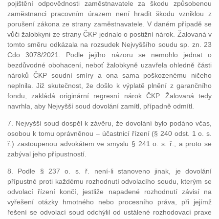
pojištění odpovědnosti zaměstnavatele za škodu způsobenou
zaměstnanci pracovním úrazem není hradit škodu vzniklou z
porušení zákona ze strany zaměstnavatele. V daném případě se
vůči žalobkyni ze strany ČKP jednalo o postižní nárok. Žalovaná v
tomto směru odkázala na rozsudek Nejvyššího soudu sp. zn. 23
Cdo 3078/2021. Podle jejího názoru se nemohlo jednat o
bezdůvodné obohacení, neboť žalobkyně uzavřela ohledně části
nároků ČKP soudní smíry a ona sama poškozenému ničeho
neplnila. Již skutečnost, že došlo k výplatě plnění z garančního
fondu, zakládá originární regresní nárok ČKP. Žalovaná tedy
navrhla, aby Nejvyšší soud dovolání zamítl, případně odmítl.
7. Nejvyšší soud dospěl k závěru, že dovolání bylo podáno včas,
osobou k tomu oprávněnou – účastnicí řízení (§ 240 odst. 1 o. s.
ř.) zastoupenou advokátem ve smyslu § 241 o. s. ř., a proto se
zabýval jeho přípustností.
8. Podle § 237 o. s. ř. není-li stanoveno jinak, je dovolání
přípustné proti každému rozhodnutí odvolacího soudu, kterým se
odvolací řízení končí, jestliže napadené rozhodnutí závisí na
vyřešení otázky hmotného nebo procesního práva, při jejímž
řešení se odvolací soud odchýlil od ustálené rozhodovací praxe