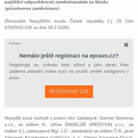
pojištění odpovědnosti zaměstnavatele za škodu
způsobenou zaměstnanci.
(Rozsudek Nejvyššího soudu České republiky č.j. 25 Cdo
676/2025-105 ze dne 18.2.2026)
Reklama
Nemáte ještě registraci na epravo.cz?
Registrujte se, získejte řadu výhod a jako dárek Vám
zašleme aktuální online kurz na využití umělé inteligence v
praxi.
REGISTROVAT ZDE
Nejvyšší soud rozhodl v právní věci žalobkyně: Gartner Bohemia
s.r.o., se sídlem N., (dříve ŠINDELÁŘ SPEDITION s.r.o., se
sídlem S.), zastoupená Mgr. J.Ú., advokátem se sídlem Č.B., proti
žalované: Kooperativa pojišťovna, a. s., Vienna Insurance Group,