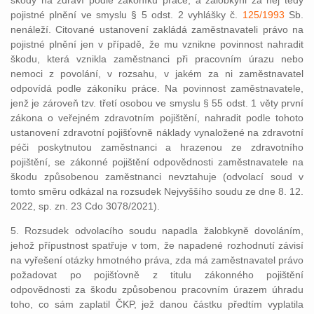
škody na zdraví podle zákoníku práce, a žalobkyni za něj tedy
pojistné plnění ve smyslu § 5 odst. 2 vyhlášky č.
125/1993
Sb.
nenáleží. Citované ustanovení zakládá zaměstnavateli právo na
pojistné plnění jen v případě, že mu vznikne povinnost nahradit
škodu, která vznikla zaměstnanci při pracovním úrazu nebo
nemoci z povolání, v rozsahu, v jakém za ni zaměstnavatel
odpovídá podle zákoníku práce. Na povinnost zaměstnavatele,
jenž je zároveň tzv. třetí osobou ve smyslu § 55 odst. 1 věty první
zákona o veřejném zdravotním pojištění, nahradit podle tohoto
ustanovení zdravotní pojišťovně náklady vynaložené na zdravotní
péči poskytnutou zaměstnanci a hrazenou ze zdravotního
pojištění, se zákonné pojištění odpovědnosti zaměstnavatele na
škodu způsobenou zaměstnanci nevztahuje (odvolací soud v
tomto směru odkázal na rozsudek Nejvyššího soudu ze dne 8. 12.
2022, sp. zn. 23 Cdo 3078/2021).
5. Rozsudek odvolacího soudu napadla žalobkyně dovoláním,
jehož přípustnost spatřuje v tom, že napadené rozhodnutí závisí
na vyřešení otázky hmotného práva, zda má zaměstnavatel právo
požadovat po pojišťovně z titulu zákonného pojištění
odpovědnosti za škodu způsobenou pracovním úrazem úhradu
toho, co sám zaplatil ČKP, jež danou částku předtím vyplatila