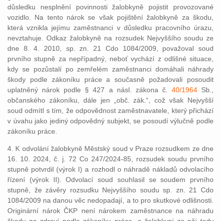
důsledku nesplnění povinnosti žalobkyně pojistit provozované
vozidlo. Na tento nárok se však pojištění žalobkyně za škodu,
která vznikla jejímu zaměstnanci v důsledku pracovního úrazu,
nevztahuje. Odkaz žalobkyně na rozsudek Nejvyššího soudu ze
dne 8. 4. 2010, sp. zn. 21 Cdo 1084/2009, považoval soud
prvního stupně za nepřípadný, neboť vychází z odlišné situace,
kdy se pozůstalí po zemřelém zaměstnanci domáhali náhrady
škody podle zákoníku práce a současně požadovali posoudit
uplatněný nárok podle § 427 a násl. zákona č.
40/1964
Sb.,
občanského zákoníku, dále jen „obč. zák.“, což však Nejvyšší
soud odmítl s tím, že odpovědnost zaměstnavatele, který přichází
v úvahu jako jediný odpovědný subjekt, se posoudí výlučně podle
zákoníku práce.
4. K odvolání žalobkyně Městský soud v Praze rozsudkem ze dne
16. 10. 2024, č. j. 72 Co 247/2024-85, rozsudek soudu prvního
stupně potvrdil (výrok I) a rozhodl o náhradě nákladů odvolacího
řízení (výrok II). Odvolací soud souhlasil se soudem prvního
stupně, že závěry rozsudku Nejvyššího soudu sp. zn. 21 Cdo
1084/2009 na danou věc nedopadají, a to pro skutkové odlišnosti.
Originární nárok ČKP není nárokem zaměstnance na náhradu