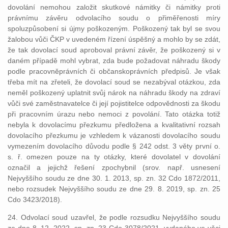
dovolání nemohou založit skutkové námitky či námitky proti
právnímu závěru odvolacího soudu o přiměřenosti míry
spoluzpůsobení si újmy poškozeným. Poškozený tak byl se svou
žalobou vůči ČKP v uvedeném řízení úspěšný a mohlo by se zdát,
že tak dovolací soud aproboval právní závěr, že poškozený si v
daném případě mohl vybrat, zda bude požadovat náhradu škody
podle pracovněprávních či občanskoprávních předpisů. Je však
třeba mít na zřeteli, že dovolací soud se nezabýval otázkou, zda
neměl poškozený uplatnit svůj nárok na náhradu škody na zdraví
vůči své zaměstnavatelce či její pojistitelce odpovědnosti za škodu
při pracovním úrazu nebo nemoci z povolání. Tato otázka totiž
nebyla k dovolacímu přezkumu předložena a kvalitativní rozsah
dovolacího přezkumu je vzhledem k vázanosti dovolacího soudu
vymezením dovolacího důvodu podle § 242 odst. 3 věty první o.
s. ř. omezen pouze na ty otázky, které dovolatel v dovolání
označil a jejichž řešení zpochybnil (srov. např. usnesení
Nejvyššího soudu ze dne 30. 1. 2013, sp. zn. 32 Cdo 1872/2011,
nebo rozsudek Nejvyššího soudu ze dne 29. 8. 2019, sp. zn. 25
Cdo 3423/2018).
24. Odvolací soud uzavřel, že podle rozsudku Nejvyššího soudu