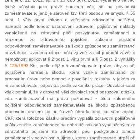
ze dne 8. 12. 2022, sp. zn. 23 Cdo 3078/2021, vydaného ve věci
týchž účastnic jako právě souzená věc, se na povinnost
zaměstnavatele, jenž je zároveň tzv. třetí osobou ve smyslu § 55
odst. 1 věty první zákona o veřejném zdravotním pojištění,
nahradit podle tohoto ustanovení zdravotní pojišťovně náklady
vynaložené na zdravotní péči poskytnutou zaměstnanci a
hrazenou ze zdravotního pojištění, zákonné pojištění
odpovědnosti zaměstnavatele za škodu způsobenou zaměstnanci
nevztahuje. Uvedená citace měla zjevně za cíl podpořit závěr o
nemožnosti aplikovat § 2 odst. 1 větu první a § 5 odst. 2 vyhlášky
č.
125/1993
Sb., podle nějž má zaměstnavatel právo, aby za něj
pojišťovna nahradila škodu, která vznikla zaměstnanci při
pracovním úrazu nebo nemoci z povolání v rozsahu, v jakém za
ni zaměstnavatel odpovídá podle zákoníku práce. Odvolací soud
však pominul, že v citované věci dovolací soud posuzoval otázku,
zda zaměstnavatel má právo požadovat z titulu zákonného
pojištění odpovědnosti zaměstnavatele za škodu způsobenou
pracovním úrazem po pojišťovně úhradu toho, co sám zaplatil
ČKP, která totožnou částku předtím vyplatila zdravotní pojišťovně
poškozeného zaměstnance na náhradě nákladů vynaložených ze
zdravotního pojištění na zdravotní péči poskytnutou tomuto
zaměstnanci v souvislosti s újmou, kterou zaměstnanec utrpěl při