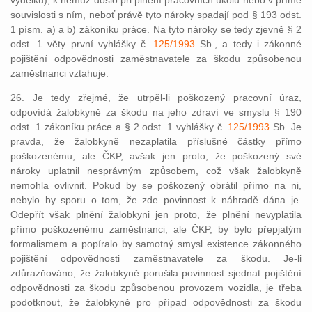
výdělku), k němuž došlo při plnění pracovních úkolů nebo v přímé
souvislosti s ním, neboť právě tyto nároky spadají pod § 193 odst.
1 písm. a) a b) zákoníku práce. Na tyto nároky se tedy zjevně § 2
odst. 1 věty první vyhlášky č.
125/1993
Sb., a tedy i zákonné
pojištění odpovědnosti zaměstnavatele za škodu způsobenou
zaměstnanci vztahuje.
26. Je tedy zřejmé, že utrpěl-li poškozený pracovní úraz,
odpovídá žalobkyně za škodu na jeho zdraví ve smyslu § 190
odst. 1 zákoníku práce a § 2 odst. 1 vyhlášky č.
125/1993
Sb. Je
pravda, že žalobkyně nezaplatila příslušné částky přímo
poškozenému, ale ČKP, avšak jen proto, že poškozený své
nároky uplatnil nesprávným způsobem, což však žalobkyně
nemohla ovlivnit. Pokud by se poškozený obrátil přímo na ni,
nebylo by sporu o tom, že zde povinnost k náhradě dána je.
Odepřít však plnění žalobkyni jen proto, že plnění nevyplatila
přímo poškozenému zaměstnanci, ale ČKP, by bylo přepjatým
formalismem a popíralo by samotný smysl existence zákonného
pojištění odpovědnosti zaměstnavatele za škodu. Je-li
zdůrazňováno, že žalobkyně porušila povinnost sjednat pojištění
odpovědnosti za škodu způsobenou provozem vozidla, je třeba
podotknout, že žalobkyně pro případ odpovědnosti za škodu