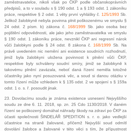
zaměstnavatelce, nikoli však po ČKP podle občanskoprávních
předpisů, a to v souladu s § 190 odst. 1 a § 193 odst. 1 zákoníku
práce, respektive § 2 odst. 1 věty první vyhlášky č.
125/1993
Sb.
Jelikož žalobkyně nebyla povinna plnit poškozenému ve smyslu §
24 odst. 2 písm. b) zákona č.
168/1999
Sb. jako osoba bez
pojištění odpovědnosti, ale jako jeho zaměstnavatelka ve smyslu
§ 190 odst. 1 zákoníku práce, nevznikl ČKP ani regresní nárok
vůči žalobkyni podle § 24 odst. 8 zákona č.
168/1999
Sb. Na
právě uvedeném nic nemění ani existence soudních rozhodnutí,
jimiž byla žalobkyni uložena povinnost k plnění vůči ČKP,
respektive byly schváleny soudní smíry, jimiž se žalobkyně k
takovému plnění zavázala, neboť daná řízení neměla totožné
účastníky jako nyní posuzovaná věc, a soud si danou otázku v
tomto řízení může vzhledem k § 135 odst. 2 ve spojení s § 159a
odst. 1 o. s. ř. posoudit jinak.
23. Dovolacímu soudu je známa existence usnesení Nejvyššího
soudu ze dne 6. 11. 2018, sp. zn. 25 Cdo 1130/2018. V daném
řízení se poškozený domáhal náhrady škody na zdraví po ČKP za
účasti společnosti ŠINDELÁŘ SPEDITION s. r. o. jako vedlejší
účastnice na straně žalované, přičemž Nejvyšší soud odmítl
dovolání žalobce a žalované v této věci s tím, že přípustnost