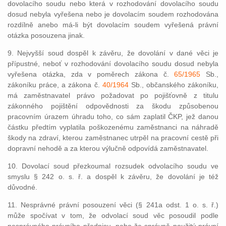
dovolacího soudu nebo která v rozhodování dovolacího soudu
dosud nebyla vyřešena nebo je dovolacím soudem rozhodována
rozdílně anebo má-li být dovolacím soudem vyřešená právní
otázka posouzena jinak.
9. Nejvyšší soud dospěl k závěru, že dovolání v dané věci je
přípustné, neboť v rozhodování dovolacího soudu dosud nebyla
vyřešena otázka, zda v poměrech zákona č.
65/1965
Sb.,
zákoníku práce, a zákona č.
40/1964
Sb., občanského zákoníku,
má zaměstnavatel právo požadovat po pojišťovně z titulu
zákonného pojištění odpovědnosti za škodu způsobenou
pracovním úrazem úhradu toho, co sám zaplatil ČKP, jež danou
částku předtím vyplatila poškozenému zaměstnanci na náhradě
škody na zdraví, kterou zaměstnanec utrpěl na pracovní cestě při
dopravní nehodě a za kterou výlučně odpovídá zaměstnavatel.
10. Dovolací soud přezkoumal rozsudek odvolacího soudu ve
smyslu § 242 o. s. ř. a dospěl k závěru, že dovolání je též
důvodné.
11. Nesprávné právní posouzení věci (§ 241a odst. 1 o. s. ř.)
může spočívat v tom, že odvolací soud věc posoudil podle