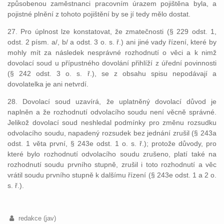
způsobenou zaměstnanci pracovním úrazem pojištěna byla, a
pojistné plnění z tohoto pojištění by se jí tedy mělo dostat.
27. Pro úplnost lze konstatovat, že zmatečnosti (§ 229 odst. 1,
odst. 2 písm. a/, b/ a odst. 3 o. s. ř.) ani jiné vady řízení, které by
mohly mít za následek nesprávné rozhodnutí o věci a k nimž
dovolací soud u přípustného dovolání přihlíží z úřední povinnosti
(§ 242 odst. 3 o. s. ř.), se z obsahu spisu nepodávají a
dovolatelka je ani netvrdí.
28. Dovolací soud uzavírá, že uplatněný dovolací důvod je
naplněn a že rozhodnutí odvolacího soudu není věcně správné.
Jelikož dovolací soud neshledal podmínky pro změnu rozsudku
odvolacího soudu, napadený rozsudek bez jednání zrušil (§ 243a
odst. 1 věta první, § 243e odst. 1 o. s. ř.); protože důvody, pro
které bylo rozhodnutí odvolacího soudu zrušeno, platí také na
rozhodnutí soudu prvního stupně, zrušil i toto rozhodnutí a věc
vrátil soudu prvního stupně k dalšímu řízení (§ 243e odst. 1 a 2 o.
s. ř.).
redakce (jav)