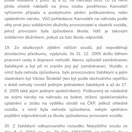
podle odstavce 2 písm. a) a b), na náhradu toho, co za něho
plnila včetně nákladů na jinou osobu pověřenou Kanceláří
vyřízením případu a poskytnutím plnění poškozenému nebo
uplatněním nároku. Vůči pohledávce Kanceláře na náhradu podle
věty prvé jsou solidárními dlužníky provozovatel a vlastník vozidla,
jehož provozem byla způsobena škoda; řidič je takovým
solidárním dlužníkem, pokud za tuto škodu odpovídá.
19. Ze skutkových zjištění nižších soudů, jež nepodléhají
dovolacímu přezkumu, vyplynulo, že 31. 12. 2005 došlo během
pracovní cesty k dopravní nehodě, kterou způsobil zaměstnanec
žalobkyně a byl při ní zraněn jiný její zaměstnanec. Vozidlo, s
nímž byla nehoda způsobena, bylo provozováno žalobkyní a jejím
vlastníkem byl Václav Šindelář (ten byl podle obchodního rejstříku
v době nehody rovněž jediným jednatelem žalobkyně a až do 27.
6. 2005 také jejím jediným společníkem). Poškozený se následně
se svými nároky na náhradu za bolest, ztížení společenského
uplatnění a ztrátu na výdělku obrátil na ČKP, jelikož ohledně
vozidla, s nímž byla nehoda způsobena, nebylo sjednáno
pojištění odpovědnosti za škodu způsobenou provozem vozidla.
20. Z žalobkyní odkazovaného rozsudku Nejvyššího soudu ze