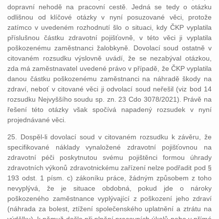
dopravní nehodě na pracovní cestě. Jedná se tedy o otázku
odlišnou od klíčové otázky v nyní posuzované věci, protože
zatímco v uvedeném rozhodnutí šlo o situaci, kdy ČKP vyplatila
příslušnou částku zdravotní pojišťovně, v této věci ji vyplatila
poškozenému zaměstnanci žalobkyně. Dovolací soud ostatně v
citovaném rozsudku výslovně uvádí, že se nezabýval otázkou,
zda má zaměstnavatel uvedené právo v případě, že ČKP vyplatila
danou částku poškozenému zaměstnanci na náhradě škody na
zdraví, neboť v citované věci ji odvolací soud neřešil (viz bod 14
rozsudku Nejvyššího soudu sp. zn. 23 Cdo 3078/2021). Právě na
řešení této otázky však spočívá napadený rozsudek v nyní
projednávané věci.
25. Dospěl-li dovolací soud v citovaném rozsudku k závěru, že
specifikované náklady vynaložené zdravotní pojišťovnou na
zdravotní péči poskytnutou svému pojištěnci formou úhrady
zdravotních výkonů zdravotnickému zařízení nelze podřadit pod §
193 odst. 1 písm. c) zákoníku práce, žádným způsobem z toho
nevyplývá, že je situace obdobná, pokud jde o nároky
poškozeného zaměstnance vyplývající z poškození jeho zdraví
(náhrada za bolest, ztížení společenského uplatnění a ztrátu na