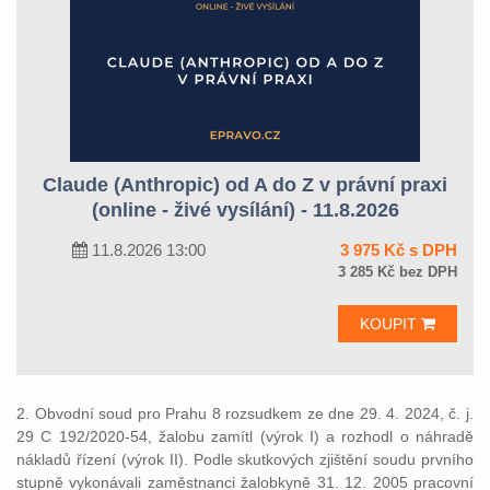
Claude (Anthropic) od A do Z v právní praxi
(online - živé vysílání) - 11.8.2026
11.8.2026 13:00
3 975 Kč s DPH
3 285 Kč bez DPH
KOUPIT
2. Obvodní soud pro Prahu 8 rozsudkem ze dne 29. 4. 2024, č. j.
29 C 192/2020-54, žalobu zamítl (výrok I) a rozhodl o náhradě
nákladů řízení (výrok II). Podle skutkových zjištění soudu prvního
stupně vykonávali zaměstnanci žalobkyně 31. 12. 2005 pracovní