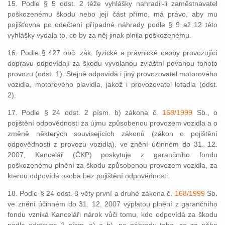
15. Podle § 5 odst. 2 téže vyhlášky nahradil-li zaměstnavatel
poškozenému škodu nebo její část přímo, má právo, aby mu
pojišťovna po odečtení případné náhrady podle § 9 až 12 této
vyhlášky vydala to, co by za něj jinak plnila poškozenému.
16. Podle § 427 obč. zák. fyzické a právnické osoby provozující
dopravu odpovídají za škodu vyvolanou zvláštní povahou tohoto
provozu (odst. 1). Stejně odpovídá i jiný provozovatel motorového
vozidla, motorového plavidla, jakož i provozovatel letadla (odst.
2).
17. Podle § 24 odst. 2 písm. b) zákona č.
168/1999
Sb., o
pojištění odpovědnosti za újmu způsobenou provozem vozidla a o
změně některých souvisejících zákonů (zákon o pojištění
odpovědnosti z provozu vozidla), ve znění účinném do 31. 12.
2007, Kancelář (ČKP) poskytuje z garančního fondu
poškozenému plnění za škodu způsobenou provozem vozidla, za
kterou odpovídá osoba bez pojištění odpovědnosti.
18. Podle § 24 odst. 8 věty první a druhé zákona č.
168/1999
Sb.
ve znění účinném do 31. 12. 2007 výplatou plnění z garančního
fondu vzniká Kanceláři nárok vůči tomu, kdo odpovídá za škodu