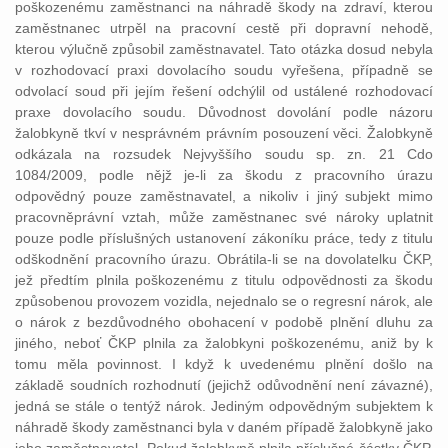
poškozenému zaměstnanci na náhradě škody na zdraví, kterou
zaměstnanec utrpěl na pracovní cestě při dopravní nehodě,
kterou výlučně způsobil zaměstnavatel. Tato otázka dosud nebyla
v rozhodovací praxi dovolacího soudu vyřešena, případně se
odvolací soud při jejím řešení odchýlil od ustálené rozhodovací
praxe dovolacího soudu. Důvodnost dovolání podle názoru
žalobkyně tkví v nesprávném právním posouzení věci. Žalobkyně
odkázala na rozsudek Nejvyššího soudu sp. zn. 21 Cdo
1084/2009, podle nějž je-li za škodu z pracovního úrazu
odpovědný pouze zaměstnavatel, a nikoliv i jiný subjekt mimo
pracovněprávní vztah, může zaměstnanec své nároky uplatnit
pouze podle příslušných ustanovení zákoníku práce, tedy z titulu
odškodnění pracovního úrazu. Obrátila-li se na dovolatelku ČKP,
jež předtím plnila poškozenému z titulu odpovědnosti za škodu
způsobenou provozem vozidla, nejednalo se o regresní nárok, ale
o nárok z bezdůvodného obohacení v podobě plnění dluhu za
jiného, neboť ČKP plnila za žalobkyni poškozenému, aniž by k
tomu měla povinnost. I když k uvedenému plnění došlo na
základě soudních rozhodnutí (jejichž odůvodnění není závazné),
jedná se stále o tentýž nárok. Jediným odpovědným subjektem k
náhradě škody zaměstnanci byla v daném případě žalobkyně jako