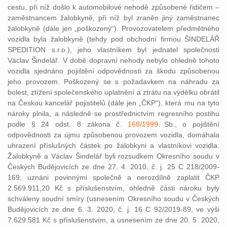
cestu, při níž došlo k automobilové nehodě způsobené řidičem –
zaměstnancem žalobkyně, při níž byl zraněn jiný zaměstnanec
žalobkyně (dále jen „poškozený“). Provozovatelem předmětného
vozidla byla žalobkyně (tehdy pod obchodní firmou ŠINDELÁŘ
SPEDITION s.r.o.), jeho vlastníkem byl jednatel společnosti
Václav Šindelář. V době dopravní nehody nebylo ohledně tohoto
vozidla sjednáno pojištění odpovědnosti za škodu způsobenou
jeho provozem. Poškozený se s požadavkem na náhradu za
bolest, ztížení společenského uplatnění a ztrátu na výdělku obrátil
na Českou kancelář pojistitelů (dále jen „ČKP“), která mu na tyto
nároky plnila, a následně se prostřednictvím regresního postihu
podle § 24 odst. 8 zákona č.
168/1999
Sb., o pojištění
odpovědnosti za újmu způsobenou provozem vozidla, domáhala
uhrazení příslušných částek po žalobkyni a vlastníkovi vozidla.
Žalobkyně a Václav Šindelář byli rozsudkem Okresního soudu v
Českých Budějovicích ze dne 27. 4. 2010, č. j. 25 C 218/2009-
169, uznáni povinnými společně a nerozdílně zaplatit ČKP
2.569.911,20 Kč s příslušenstvím, ohledně části nároku byly
schváleny soudní smíry (usnesením Okresního soudu v Českých
Budějovicích ze dne 6. 3. 2020, č. j. 16 C 92/2019-89, ve výši
7.629.581 Kč s příslušenstvím, a usnesením ze dne 20. 5. 2020,