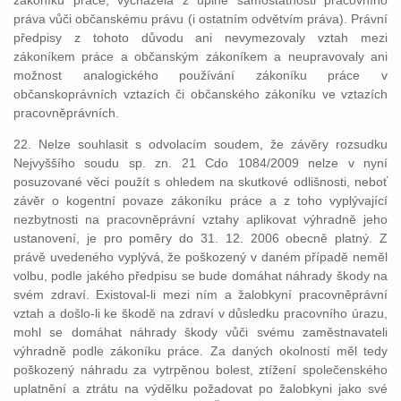
zákoníku práce, vycházela z úplné samostatnosti pracovního
práva vůči občanskému právu (i ostatním odvětvím práva). Právní
předpisy z tohoto důvodu ani nevymezovaly vztah mezi
zákoníkem práce a občanským zákoníkem a neupravovaly ani
možnost analogického používání zákoníku práce v
občanskoprávních vztazích či občanského zákoníku ve vztazích
pracovněprávních.
22. Nelze souhlasit s odvolacím soudem, že závěry rozsudku
Nejvyššího soudu sp. zn. 21 Cdo 1084/2009 nelze v nyní
posuzované věci použít s ohledem na skutkové odlišnosti, neboť
závěr o kogentní povaze zákoníku práce a z toho vyplývající
nezbytnosti na pracovněprávní vztahy aplikovat výhradně jeho
ustanovení, je pro poměry do 31. 12. 2006 obecně platný. Z
právě uvedeného vyplývá, že poškozený v daném případě neměl
volbu, podle jakého předpisu se bude domáhat náhrady škody na
svém zdraví. Existoval-li mezi ním a žalobkyní pracovněprávní
vztah a došlo-li ke škodě na zdraví v důsledku pracovního úrazu,
mohl se domáhat náhrady škody vůči svému zaměstnavateli
výhradně podle zákoníku práce. Za daných okolností měl tedy
poškozený náhradu za vytrpěnou bolest, ztížení společenského
uplatnění a ztrátu na výdělku požadovat po žalobkyni jako své