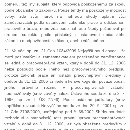
poměru, též jiný subjekt, který odpovídá poškozenému za škodu
podle občanského zákoníku. Pouze tehdy má poškozený možnost
volby, zda svůj nárok na náhradu škody uplatní vůči
zaměstnavateli podle ustanovení zákoníku práce o odškodnění
pracovního úrazu, nebo zda bude náhradu škody požadovat po
druhém subjektu podle příslušných ustanovení občanského
zákoníku o odpovědnosti za škodu, anebo vůči oběma.
21. Ve věci sp. zn. 21 Cdo 1084/2009 Nejvyšší soud dovodil, že
mezi pozůstalými a zaměstnavatelem postiženého zaměstnance
se jedná o pracovněprávní vztah, který v době do 31. 12. 2006
nelze posoudit podle jiného než pracovněprávního předpisu,
protože zákoník práce ani ostatní pracovněprávní předpisy v
období do 31. 12. 2006 vzhledem ke své kogentní povaze použití
jiného právního režimu v pracovněprávních vztazích
neumožňovaly (srov. závěry nálezu Ústavního soudu ze dne 2. 7.
1996, sp. zn. I. ÚS 27/96). Podle ustálené judikatury (srov.
například rozsudek Nejvyššího soudu ze dne 20. 9. 2001 sp. zn.
21 Cdo 2708/2000, uveřejněný pod č. 69/2002 Sbírky soudních
rozhodnutí a stanovisek) totiž právní úprava pracovněprávních
vztahů v době do 31. 12. 2006, jež byla obsažena především v