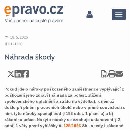
Menu
18. 5. 2026
ID: 121120
Náhrada škody
Pokud jde o nároky poškozeného zaměstnance vyplývající z
poškození jeho zdraví (náhrada za bolest, ztížení
společenského uplatnění a ztrátu na výdělku), k němuž
došlo při plnění pracovních úkolů nebo v přímé souvislosti s
ním, tyto nároky spadají pod § 193 odst. 1 písm. a) a b)
zákoníku práce. Na tyto nároky se vztahuje ustanovení § 2
odst. 1 věty první vyhlášky č.
125/1993
Sb., a tedy i zákonné