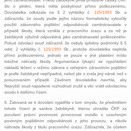
jeho zaměstnavatel. Pokud žalobkyně plnila příslušné částky ČKP,
šlo o plnění, která měla poskytnout přímo poškozenému.
Dovolatelka odkázala na § 2 vyhlášky č.
125/1993
Sb. a
zdůraznila, že soudy podle jejího názoru formalisticky vyloučily
použití zákonného pojištění odpovědnosti zaměstnavatele v
případě škody, která vznikla z pracovního úrazu a za niž je
žalobkyně výlučně odpovědná jako zaměstnavatel poškozeného.
Pokud odvolací soud zdůraznil, že nebyly splněny podmínky § 5
odst. 2 vyhlášky č.
125/1993
Sb., protože dovolatelka neplnila
přímo poškozenému, jednalo se pouze o jiné platební místo
totožné náhrady škody. Argumentace týkající se vypořádání
nákladů léčení v režimu zákona o veřejném zdravotním pojištění
je podle žalobkyně nepřípadná, neboť jde o zcela jiný nárok než v
posuzovaném případě. Závěrem dovolatelka navrhla, aby
Nejvyšší soud napadené rozhodnutí zrušil a věc vrátil odvolacímu
soudu k dalšímu řízení.
6. Žalovaná se k dovolání vyjádřila v tom smyslu, že předmětem
tohoto řízení je sankce žalobkyně, kterou uhradila ČKP za
porušení právní povinnosti provozovat vozidlo s uzavřeným
povinným pojištěním odpovědnosti z jeho provozu, a nikoliv
náhrada škody z titulu pracovního úrazu. Zdůraznila, že účelem