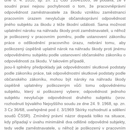
dne 8. 4. 2010, sp. zn. 21 Cdo 1084/2009, se podává, že v
soudní praxi nejsou pochybnosti o tom, že pracovněprávní
odpovědnost zaměstnavatele za škodu vzniklou zaměstnanci
pracovním úrazem nevylučuje občanskoprávní odpovědnost
jiného subjektu za škodu z téže škodní události. Sama možnost
uplatnění nároku na náhradu škody proti zaměstnavateli, u něhož
je poškozený v pracovním poměru, podle ustanovení zákoníku
práce o odškodnění pracovního úrazu, nebrání tomu, aby
poškozený úspěšně uplatnil nárok na náhradu škody proti jinému
odpovědnému subjektu podle ustanovení občanského zákoníku o
odpovědnosti za škodu. V takovém případě,
jsou-li splněny předpoklady jak odpovědnostní skutkové podstaty
podle zákoníku práce, tak odpovědnostní skutkové podstaty podle
občanského zákoníku, mohou být nároky na náhradu škody
úspěšně uplatněny poškozeným vůči tomu odpovědnému
subjektu, který si poškozený vybere; odpovědnost jednoho
subjektu nevylučuje odpovědnost druhého subjektu (srov.
rozhodnutí bývalého Nejvyššího soudu ze dne 24. 9. 1968, sp. zn.
3 Cz 36/68, uveřejněné pod č. 3/1969 Sbírky rozhodnutí a sdělení
soudů ČSSR). Zmíněný právní názor dopadá toliko na situace,
kdy připadají v úvahu minimálně dva odlišné odpovědné subjekty,
tedy vedle zaměstnavatele, u něhož je poškozený v pracovním