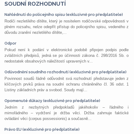
SOUDNÍ ROZHODNUTÍ
Nahlédnutí do policejního spisu (exkluzivně pro předplatitele)
Rodiči nezletilého dítěte, který je nositelem rodičovské odpovědnosti v
plném rozsahu, nelze odepřít přístup do policejního spisu, vedeného z
důvodu zranění nezletilého dítěte,...
Odpor
Pokud není k podání v elektronické podobě připojen podpis podle
zvláštních předpisů, jedná se po účinnosti zákona č. 298/2016 Sb. o
nedostatek obsahových náležitostí upravených v...
Odůvodnění soudního rozhodnutí (exkluzivně pro předplatitele)
Povinnost soudů řádně odůvodnit svá rozhodnutí představuje jeden z
klíčových prvků práva na soudní ochranu chráněného čl. 36 odst. 1
Listiny základních práv a svobod. Soudy mají...
Opomenuté důkazy (exkluzivně pro předplatitele)
Jedním z nezbytných předpokladů jakéhokoliv – řádného i
mimořádného – vydržení je držba věci. Držba zahrnuje faktické
ovládání věci (corpus possessionis) a současně...
Právo EU (exkluzivně pro předplatitele)