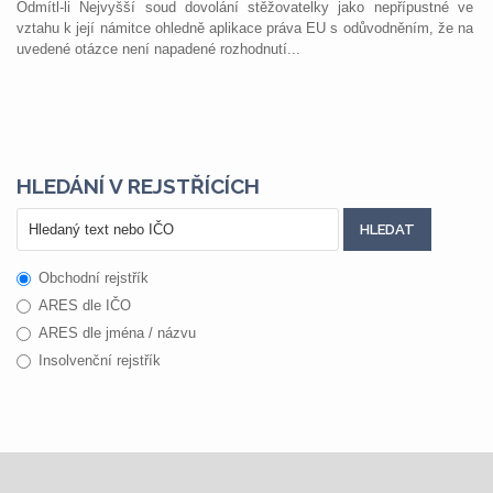
Odmítl-li Nejvyšší soud dovolání stěžovatelky jako nepřípustné ve
vztahu k její námitce ohledně aplikace práva EU s odůvodněním, že na
uvedené otázce není napadené rozhodnutí...
HLEDÁNÍ V REJSTŘÍCÍCH
Obchodní rejstřík
ARES dle IČO
ARES dle jména / názvu
Insolvenční rejstřík