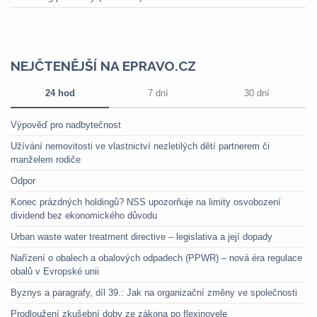
NEJČTENĚJŠÍ NA EPRAVO.CZ
24 hod
7 dní
30 dní
Výpověď pro nadbytečnost
Užívání nemovitosti ve vlastnictví nezletilých dětí partnerem či
manželem rodiče
Odpor
Konec prázdných holdingů? NSS upozorňuje na limity osvobození
dividend bez ekonomického důvodu
Urban waste water treatment directive – legislativa a její dopady
Nařízení o obalech a obalových odpadech (PPWR) – nová éra regulace
obalů v Evropské unii
Byznys a paragrafy, díl 39.: Jak na organizační změny ve společnosti
Prodloužení zkušební doby ze zákona po flexinovele