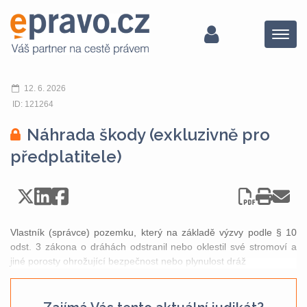
Menu
12. 6. 2026
ID: 121264
Náhrada škody (exkluzivně pro
předplatitele)
Vlastník (správce) pozemku, který na základě výzvy podle § 10
odst. 3 zákona o dráhách odstranil nebo oklestil své stromoví a
jiné porosty ohrožující bezpečnost nebo plynulost dráž