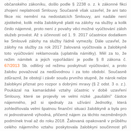
občanského zákoníku, došlo podle § 2238 o. z. k zákonné fikci
zhojení neplatnosti Smlouvy. Současně však uzavřel, že ani tato
fikce nic nemění na nedostatcích Smlouvy, ani nadále není
zjistitelné, kolik měla žalobkyně platit na zálohy na služby a kolik
činilo nájemné, proto není z povahy věci možné vyúčtování záloh
služeb provést. Až s účinností od 1. 9. 2017 účastnice dodatkem
ke Smlouvě zálohy na služby řádně vymezily. Dále uzavřel, že
zálohy na služby za rok 2017 žalovaná vyúčtovala a žalobkyně
toto vyúčtování reklamovala (uplatnila námitky). Měl za to, že
režim námitek a jejich vypořádání je podle § 8 zákona č.
67/2013
Sb. odlišný od režimu poskytnutí vyúčtování, a proto
žalobu považoval za nedůvodnou i za toto období. Současně
zdůraznil, že obstojí i závěr soudu prvního stupně, že nárok nelze
žalobkyni přiznat pro rozpor s dobrými mravy (§ 2 odst. 3 o. z.).
Poukázal na kamarádské vztahy účastnic v době uzavření
Smlouvy, které se projevily ve velmi nízké „paušální“ částce
nájemného, jež si sjednaly za užívání Jednotky, která
zohledňovala velmi špatnou finanční situaci žalobkyně a byla pro
ni jednostranně výhodná, přičemž nájem za těchto nezměněných
podmínek trval až do roku 2018. Žalovaná opakovaně v průběhu
celého nájemního vztahu poskytovala žalobkyni součinnost při