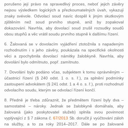
porušeno její právo na spravedlivý proces, neboť jejich závěry
nejsou výsledkem logických a přezkoumatelných úvah, vykazují
znaky svévole. Odvolací soud navíc dospěl k jiným skutkovým
zjištěním než soud prvního stupně, aniž by zopakoval
dokazování. Navrhla, aby dovolací soud zrušil rozsudky soudů
obou stupňů a věc vrátil soudu prvního stupně k dalšímu řízení.
6. Žalovaná se v dovolacím vyjádření ztotožnila s napadeným
rozhodnutím i s jeho závěry, poukázala na specifické okolnosti
věci a zpochybnila dovolací námitky žalobkyně. Navrhla, aby
dovolání bylo odmítnuto, popř. zamítnuto.
7. Dovolání bylo podáno včas, subjektem k tomu oprávněným –
účastnicí řízení (§ 240 odst. 1 o. s. ř.), za splnění podmínky
zastoupení advokátem (§ 241 odst. 1 a 4 o. s. ř.), proti rozhodnutí
odvolacího soudu, kterým se odvolací řízení končí.
8. Předně je třeba zdůraznit, že předmětem řízení byly dva –
samostatné – nároky. Jednak se žalobkyně domáhala, aby
žalovaná (jako poskytovatel služeb) splnila svou povinnost
vyplývající z § 7 zákona č.
67/2013
Sb. doručit jí vyúčtování záloh
na služby, a to za roky 2014–2017. Dále se po žalované