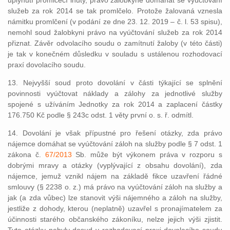
uplynutí promlčecí lhůty, právo žalobkyně domáhat se vyúčtování
služeb za rok 2014 se tak promlčelo. Protože žalovaná vznesla
námitku promlčení (v podání ze dne 23. 12. 2019 – č. l. 53 spisu),
nemohl soud žalobkyni právo na vyúčtování služeb za rok 2014
přiznat. Závěr odvolacího soudu o zamítnutí žaloby (v této části)
je tak v konečném důsledku v souladu s ustálenou rozhodovací
praxí dovolacího soudu.
13. Nejvyšší soud proto dovolání v části týkající se splnění
povinnosti vyúčtovat náklady a zálohy za jednotlivé služby
spojené s užíváním Jednotky za rok 2014 a zaplacení částky
176.750 Kč podle § 243c odst. 1 věty první o. s. ř. odmítl.
14. Dovolání je však přípustné pro řešení otázky, zda právo
nájemce domáhat se vyúčtování záloh na služby podle § 7 odst. 1
zákona č.
67/2013
Sb. může být výkonem práva v rozporu s
dobrými mravy a otázky (vyplývající z obsahu dovolání), zda
nájemce, jemuž vznikl nájem na základě fikce uzavření řádné
smlouvy (§ 2238 o. z.) má právo na vyúčtování záloh na služby a
jak (a zda vůbec) lze stanovit výši nájemného a záloh na služby,
jestliže z dohody, kterou (neplatně) uzavřel s pronajímatelem za
účinnosti starého občanského zákoníku, nelze jejich výši zjistit.