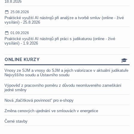
18.8.2026
25.08.2026
Praktické využití AI nástrojů při analýze a tvorbě smluv (online - živé
vysílání) - 25.8.2026
01.09.2026
Praktické využití AI nástrojů při práci s judikaturou (online - živé
vysílání) - 1.9.2026
ONLINE KURZY
Vnosy ze SJM a vnosy do SJM a jejich valorizace v aktuální judikatuře
Nejvyššího soudu a Ústavního soudu
Výpověď z pracovního poměru z důvodu neomluveného zameškání
jedné směny
Nová „tlačítková povinnost“ pro e-shopy
Změna cenových ujednání ve smlouvách v energetice
Černé stavby