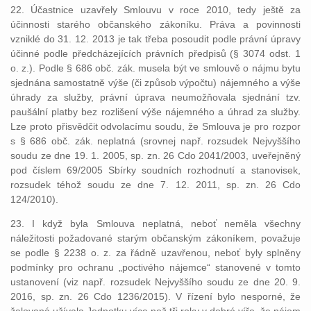
22. Účastnice uzavřely Smlouvu v roce 2010, tedy ještě za
účinnosti starého občanského zákoníku. Práva a povinnosti
vzniklé do 31. 12. 2013 je tak třeba posoudit podle právní úpravy
účinné podle předcházejících právních předpisů (§ 3074 odst. 1
o. z.). Podle § 686 obč. zák. musela být ve smlouvě o nájmu bytu
sjednána samostatně výše (či způsob výpočtu) nájemného a výše
úhrady za služby, právní úprava neumožňovala sjednání tzv.
paušální platby bez rozlišení výše nájemného a úhrad za služby.
Lze proto přisvědčit odvolacímu soudu, že Smlouva je pro rozpor
s § 686 obč. zák. neplatná (srovnej např. rozsudek Nejvyššího
soudu ze dne 19. 1. 2005, sp. zn. 26 Cdo 2041/2003, uveřejněný
pod číslem 69/2005 Sbírky soudních rozhodnutí a stanovisek,
rozsudek téhož soudu ze dne 7. 12. 2011, sp. zn. 26 Cdo
124/2010).
23. I když byla Smlouva neplatná, neboť neměla všechny
náležitosti požadované starým občanským zákoníkem, považuje
se podle § 2238 o. z. za řádně uzavřenou, neboť byly splněny
podmínky pro ochranu „poctivého nájemce“ stanovené v tomto
ustanovení (viz např. rozsudek Nejvyššího soudu ze dne 20. 9.
2016, sp. zn. 26 Cdo 1236/2015). V řízení bylo nesporné, že