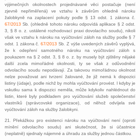
výjimečných okolnostech projednávané věci postačuje (není
zjevně nepřiměřená) ve vztahu k závěrům ohledně nároku
žalobkyně na zaplacení pokuty podle § 13 odst. 1 zákona č.
67/2013
Sb. (ohledně tohoto nároku odpovídá aplikace § 2 odst.
3, § 8 o. z. ustálené rozhodovací praxi dovolacího soudu), nikoli
však ve vztahu k nároku na vyúčtování záloh na služby podle § 7
odst. 1 zákona č.
67/2013
Sb. Z výše uvedených závěrů vyplývá,
že k odepření samotného nároku na vyúčtování záloh s
poukazem na § 2 odst. 3, § 8 o. z. by musely být zjištěny nějaké
další zcela mimořádné okolnosti, ty se však z odůvodnění
odvolacího soudu nepodávají. Za takovou mimořádnou okolnost
nelze považovat ani tvrzení žalované, že již nemá k dispozici
listiny (údaje), podle nichž by mohla vyúčtování provést. I kdyby je
vskutku sama k dispozici neměla, může kdykoliv nahlédnout do
listin, které byly podkladem pro vyúčtování služeb společenství
vlastníků (správcovské organizace), od něhož odvíjela své
vyúčtování záloh na služby žalobkyni.
21. Překážkou pro existenci nároku na vyúčtování není (oproti
mínění odvolacího soudu) ani skutečnost, že si účastnice
(neplatně) sjednaly nájemné a úhradu za služby jednou částkou.