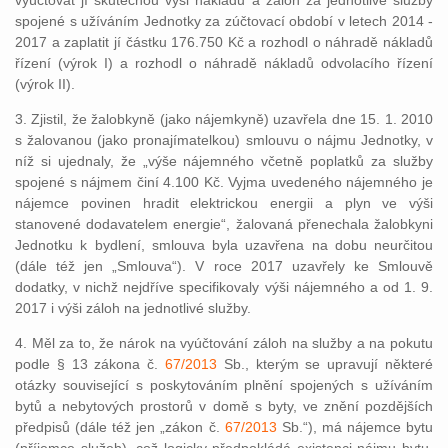
vyúčtovat jí skutečnou výši nákladů a záloh za jednotlivé služby
spojené s užíváním Jednotky za zúčtovací období v letech 2014 -
2017 a zaplatit jí částku 176.750 Kč a rozhodl o náhradě nákladů
řízení (výrok I) a rozhodl o náhradě nákladů odvolacího řízení
(výrok II).
3. Zjistil, že žalobkyně (jako nájemkyně) uzavřela dne 15. 1. 2010
s žalovanou (jako pronajímatelkou) smlouvu o nájmu Jednotky, v
níž si ujednaly, že „výše nájemného včetně poplatků za služby
spojené s nájmem činí 4.100 Kč. Vyjma uvedeného nájemného je
nájemce povinen hradit elektrickou energii a plyn ve výši
stanovené dodavatelem energie“, žalovaná přenechala žalobkyni
Jednotku k bydlení, smlouva byla uzavřena na dobu neurčitou
(dále též jen „Smlouva“). V roce 2017 uzavřely ke Smlouvě
dodatky, v nichž nejdříve specifikovaly výši nájemného a od 1. 9.
2017 i výši záloh na jednotlivé služby.
4. Měl za to, že nárok na vyúčtování záloh na služby a na pokutu
podle § 13 zákona č.
67/2013
Sb., kterým se upravují některé
otázky související s poskytováním plnění spojených s užíváním
bytů a nebytových prostorů v domě s byty, ve znění pozdějších
předpisů (dále též jen „zákon č.
67/2013
Sb.“), má nájemce bytu