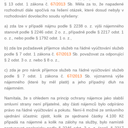
§ 13 odst. 1 zákona č.
67/2013
Sb. Měla za to, že napadené
rozhodnutí dále spočívá na řešení otázek, které dosud nebyly v
rozhodování dovolacího soudu vyřešeny:
a) zda lze v případě nájmu podle § 2238 o. z. výši nájemného
stanovit podle § 2246 odst. 2 o. z., případně podle § 2217 odst. 1
o. z., nebo podle § 1792 odst. 1 o. z.,
b) zda lze požadavek příjemce služeb na řádné vyúčtování služeb
podle § 7 odst. 1 zákona č.
67/2013
Sb. považovat za odporující
§ 2 odst. 3 o. z. nebo § 8 o. z.,
c) zda je pro nárok příjemce služeb na řádné vyúčtování služeb
podle § 7 odst. 1 zákona č.
67/2013
Sb. významná výše
nájemného (které by měl platit) a jeho případný dluh na
nájemném.
Namítala, že s ohledem na princip ochrany nájemce jako slabší
smluvní strany není přijatelné, aby části nájemců bylo odpíráno
právo na řádné vyúčtování a pokutu. Není-li možné ze smluvního
ujednání účastnic zjistit, kolik ze sjednané částky 4.100 Kč
připadá na nájemné a kolik na zálohy na služby, bylo namístě