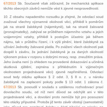
67/2013
Sb. Současně však zdůraznil, že mechanická aplikace
těchto obecných závěrů nemůže vést k zjevné nespravedlnosti.
10. Z obsahu napadeného rozsudku je zřejmé, že odvolací soud
zvažoval všechny významné okolnosti věci, přihlédl k poměrům
jak na straně žalobkyně (nájemkyně), tak na straně žalované
(pronajímatelky), zabýval se průběhem nájemního vztahu a jejich
vzájemnými vztahy, přihlédl k postojům účastnic jak během
nájmu, tak v průběhu řízení, i k výši plnění, které žalobkyně za
užívání Jednotky žalované platila. Po zvážení všech okolností pak
dospěl k závěru, že jednání žalobkyně je za daných okolností
výkonem práva v rozporu s dobrými mravy, resp. zneužitím práva.
Jeho úvaha není (s ohledem na provedené dokazování a učiněná
skutková zjištění, zejména s přihlédnutím k výjimečným
okolnostem projednávané věci) zjevně nepřiměřená. Odvolací
soud tedy otázku aplikace § 2 odst. 3, § 8 o. z. u nároku
žalobkyně na zaplacení pokuty podle § 13 odst. 1 zákona č.
67/2013
Sb. posoudil v souladu s ustálenou rozhodovací praxí
dovolacího soudu, od níž není důvod se odchýlit ani v této
projednávané věci, a dovolání proto nemůže být pro posouzení
této otázky přípustné. Protože již tento závěr obstojí (samostatně)