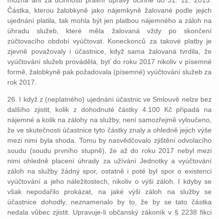
možná ani za účinnosti právní úpravy účinné do 31. 12. 2013.
Částka, kterou žalobkyně jako nájemkyně žalované podle jejich
ujednání platila, tak mohla být jen platbou nájemného a záloh na
úhradu služeb, které měla žalovaná vždy po skončení
zúčtovacího období vyúčtovat. Koneckonců za takové platby je
zjevně považovaly i účastnice, když sama žalovaná tvrdila, že
vyúčtování služeb prováděla, byť do roku 2017 nikoliv v písemné
formě, žalobkyně pak požadovala (písemné) vyúčtování služeb za
rok 2017.
26. I když z (neplatného) ujednání účastnic ve Smlouvě nelze bez
dalšího zjistit, kolik z dohodnuté částky 4.100 Kč připadá na
nájemné a kolik na zálohy na služby, není samozřejmě vyloučeno,
že ve skutečnosti účastnice tyto částky znaly a ohledně jejich výše
mezi nimi byla shoda. Tomu by nasvědčovalo zjištění odvolacího
soudu (soudu prvního stupně), že až do roku 2017 nebyl mezi
nimi ohledně placení úhrady za užívání Jednotky a vyúčtování
záloh na služby žádný spor, ostatně i poté byl spor o existenci
vyúčtování a jeho náležitostech, nikoliv o výši záloh. I kdyby se
však nepodařilo prokázat, na jaké výši záloh na služby se
účastnice dohodly, neznamenalo by to, že by se tato částka
nedala vůbec zjistit. Upravuje-li občanský zákoník v § 2238 fikci