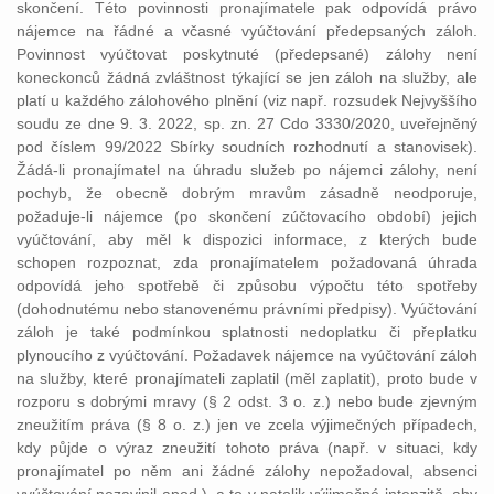
skončení. Této povinnosti pronajímatele pak odpovídá právo
nájemce na řádné a včasné vyúčtování předepsaných záloh.
Povinnost vyúčtovat poskytnuté (předepsané) zálohy není
koneckonců žádná zvláštnost týkající se jen záloh na služby, ale
platí u každého zálohového plnění (viz např. rozsudek Nejvyššího
soudu ze dne 9. 3. 2022, sp. zn. 27 Cdo 3330/2020, uveřejněný
pod číslem 99/2022 Sbírky soudních rozhodnutí a stanovisek).
Žádá-li pronajímatel na úhradu služeb po nájemci zálohy, není
pochyb, že obecně dobrým mravům zásadně neodporuje,
požaduje-li nájemce (po skončení zúčtovacího období) jejich
vyúčtování, aby měl k dispozici informace, z kterých bude
schopen rozpoznat, zda pronajímatelem požadovaná úhrada
odpovídá jeho spotřebě či způsobu výpočtu této spotřeby
(dohodnutému nebo stanovenému právními předpisy). Vyúčtování
záloh je také podmínkou splatnosti nedoplatku či přeplatku
plynoucího z vyúčtování. Požadavek nájemce na vyúčtování záloh
na služby, které pronajímateli zaplatil (měl zaplatit), proto bude v
rozporu s dobrými mravy (§ 2 odst. 3 o. z.) nebo bude zjevným
zneužitím práva (§ 8 o. z.) jen ve zcela výjimečných případech,
kdy půjde o výraz zneužití tohoto práva (např. v situaci, kdy
pronajímatel po něm ani žádné zálohy nepožadoval, absenci