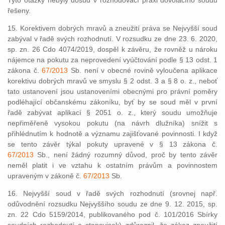
Tyto otázky nebyly dosud v rozhodovací praxi dovolacího soudu
řešeny.
15. Korektivem dobrých mravů a zneužití práva se Nejvyšší soud
zabýval v řadě svých rozhodnutí. V rozsudku ze dne 23. 6. 2020,
sp. zn. 26 Cdo 4074/2019, dospěl k závěru, že rovněž u nároku
nájemce na pokutu za neprovedení vyúčtování podle § 13 odst. 1
zákona č.
67/2013
Sb. není v obecné rovině vyloučena aplikace
korektivu dobrých mravů ve smyslu § 2 odst. 3 a § 8 o. z., neboť
tato ustanovení jsou ustanoveními obecnými pro právní poměry
podléhající občanskému zákoníku, byť by se soud měl v první
řadě zabývat aplikací § 2051 o. z., který soudu umožňuje
nepřiměřeně vysokou pokutu (na návrh dlužníka) snížit s
přihlédnutím k hodnotě a významu zajišťované povinnosti. I když
se tento závěr týkal pokuty upravené v § 13 zákona č.
67/2013
Sb., není žádný rozumný důvod, proč by tento závěr
neměl platit i ve vztahu k ostatním právům a povinnostem
upraveným v zákoně č.
67/2013
Sb.
16. Nejvyšší soud v řadě svých rozhodnutí (srovnej např.
odůvodnění rozsudku Nejvyššího soudu ze dne 9. 12. 2015, sp.
zn. 22 Cdo 5159/2014, publikovaného pod č. 101/2016 Sbírky