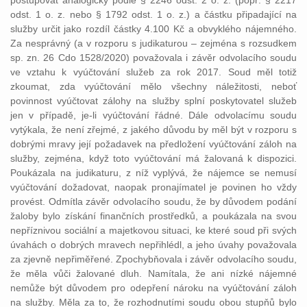
postupovat analogicky podle § 2246 odst. 2 o. z. (popř. § 2217
odst. 1 o. z. nebo § 1792 odst. 1 o. z.) a částku připadající na
služby určit jako rozdíl částky 4.100 Kč a obvyklého nájemného.
Za nesprávný (a v rozporu s judikaturou – zejména s rozsudkem
sp. zn. 26 Cdo 1528/2020) považovala i závěr odvolacího soudu
ve vztahu k vyúčtování služeb za rok 2017. Soud měl totiž
zkoumat, zda vyúčtování mělo všechny náležitosti, neboť
povinnost vyúčtovat zálohy na služby splní poskytovatel služeb
jen v případě, je-li vyúčtování řádné. Dále odvolacímu soudu
vytýkala, že není zřejmé, z jakého důvodu by měl být v rozporu s
dobrými mravy její požadavek na předložení vyúčtování záloh na
služby, zejména, když toto vyúčtování má žalovaná k dispozici.
Poukázala na judikaturu, z níž vyplývá, že nájemce se nemusí
vyúčtování dožadovat, naopak pronajímatel je povinen ho vždy
provést. Odmítla závěr odvolacího soudu, že by důvodem podání
žaloby bylo získání finančních prostředků, a poukázala na svou
nepříznivou sociální a majetkovou situaci, ke které soud při svých
úvahách o dobrých mravech nepřihlédl, a jeho úvahy považovala
za zjevně nepřiměřené. Zpochybňovala i závěr odvolacího soudu,
že měla vůči žalované dluh. Namítala, že ani nízké nájemné
nemůže být důvodem pro odepření nároku na vyúčtování záloh
na služby. Měla za to, že rozhodnutími soudu obou stupňů bylo