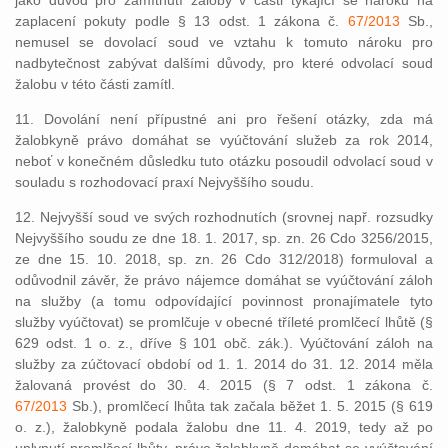
jako důvod pro zamítnutí žaloby v části týkající se nároku na
zaplacení pokuty podle § 13 odst. 1 zákona č.
67/2013
Sb.,
nemusel se dovolací soud ve vztahu k tomuto nároku pro
nadbytečnost zabývat dalšími důvody, pro které odvolací soud
žalobu v této části zamítl.
11. Dovolání není přípustné ani pro řešení otázky, zda má
žalobkyně právo domáhat se vyúčtování služeb za rok 2014,
neboť v konečném důsledku tuto otázku posoudil odvolací soud v
souladu s rozhodovací praxí Nejvyššího soudu.
12. Nejvyšší soud ve svých rozhodnutích (srovnej např. rozsudky
Nejvyššího soudu ze dne 18. 1. 2017, sp. zn. 26 Cdo 3256/2015,
ze dne 15. 10. 2018, sp. zn. 26 Cdo 312/2018) formuloval a
odůvodnil závěr, že právo nájemce domáhat se vyúčtování záloh
na služby (a tomu odpovídající povinnost pronajímatele tyto
služby vyúčtovat) se promlčuje v obecné tříleté promlčecí lhůtě (§
629 odst. 1 o. z., dříve § 101 obč. zák.). Vyúčtování záloh na
služby za zúčtovací období od 1. 1. 2014 do 31. 12. 2014 měla
žalovaná provést do 30. 4. 2015 (§ 7 odst. 1 zákona č.
67/2013
Sb.), promlčecí lhůta tak začala běžet 1. 5. 2015 (§ 619
o. z.), žalobkyně podala žalobu dne 11. 4. 2019, tedy až po