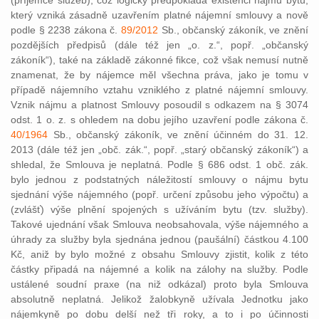
(příjemce služeb), což logicky předpokládá existenci nájmu bytu,
který vzniká zásadně uzavřením platné nájemní smlouvy a nově
podle § 2238 zákona č.
89/2012
Sb., občanský zákoník, ve znění
pozdějších předpisů (dále též jen „o. z.“, popř. „občanský
zákoník“), také na základě zákonné fikce, což však nemusí nutně
znamenat, že by nájemce měl všechna práva, jako je tomu v
případě nájemního vztahu vzniklého z platné nájemní smlouvy.
Vznik nájmu a platnost Smlouvy posoudil s odkazem na § 3074
odst. 1 o. z. s ohledem na dobu jejího uzavření podle zákona č.
40/1964
Sb., občanský zákoník, ve znění účinném do 31. 12.
2013 (dále též jen „obč. zák.“, popř. „starý občanský zákoník“) a
shledal, že Smlouva je neplatná. Podle § 686 odst. 1 obč. zák.
bylo jednou z podstatných náležitostí smlouvy o nájmu bytu
sjednání výše nájemného (popř. určení způsobu jeho výpočtu) a
(zvlášť) výše plnění spojených s užíváním bytu (tzv. služby).
Takové ujednání však Smlouva neobsahovala, výše nájemného a
úhrady za služby byla sjednána jednou (paušální) částkou 4.100
Kč, aniž by bylo možné z obsahu Smlouvy zjistit, kolik z této
částky připadá na nájemné a kolik na zálohy na služby. Podle
ustálené soudní praxe (na niž odkázal) proto byla Smlouva
absolutně neplatná. Jelikož žalobkyně užívala Jednotku jako
nájemkyně po dobu delší než tři roky, a to i po účinnosti