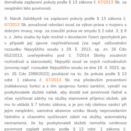
domáhala zaplacení pokuty podle § 13 zákona č.
67/2013
Sb. za
nesplnění této povinnosti.
9. Nárok žalobkyně na zaplacení pokuty podle § 13 zákona č.
67/2013
Sb. považoval odvolací soud za výkon práva v rozporu s
dobrými mravy, resp. za zneužití práva ve smyslu § 2 odst. 3, § 8
o. z. Jeho úvahu by bylo možné v dovolacím řízení zpochybnit jen
v případě její zjevné nepřiměřenosti (viz např. odůvodnění
rozsudku Nejvyššího soudu z 29. 5. 2013, sp. zn. 26 Cdo
652/2013, uveřejněného pod č. 7/2014 Sbírky soudních
rozhodnutí a stanovisek). Nejvyšší soud ve svých rozhodnutích
(srovnej např. rozsudek Nejvyššího soudu ze dne 19. 4. 2023, sp.
zn. 26 Cdo 2088/2022) poukázal na to, že pokuta podle § 13
odst. 1 zákona č.
67/2013
Sb. má především preventivní
(nátlakovou) funkci a s tím spojenou funkci sankční, vytváří na
poskytovatele služeb nátlak, aby dostál své povinnosti řádně a
včas vyúčtovat zálohy na služby stanovené příjemci služeb, jak
mu to ukládá § 7 tohoto zákona, a je pro něj citelnou sankcí při
jejím nesplnění, samotná absence vzniku škody neprovedením
řádného a včasného vyúčtování záloh na služby, automaticky
neznamená, že by poskytovateli služeb nemohla vzniknout
povinnost zaplatit pokutu podle § 13 odst. 1 zákona č.