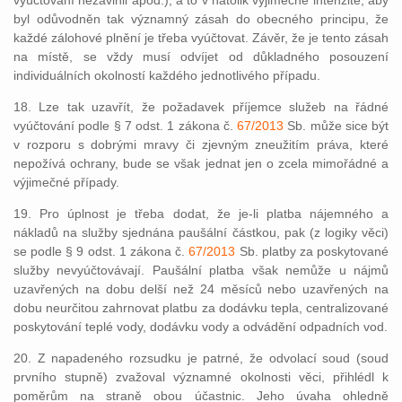
vyúčtování nezavinil apod.), a to v natolik výjimečné intenzitě, aby
byl odůvodněn tak významný zásah do obecného principu, že
každé zálohové plnění je třeba vyúčtovat. Závěr, že je tento zásah
na místě, se vždy musí odvíjet od důkladného posouzení
individuálních okolností každého jednotlivého případu.
18. Lze tak uzavřít, že požadavek příjemce služeb na řádné
vyúčtování podle § 7 odst. 1 zákona č.
67/2013
Sb. může sice být
v rozporu s dobrými mravy či zjevným zneužitím práva, které
nepožívá ochrany, bude se však jednat jen o zcela mimořádné a
výjimečné případy.
19. Pro úplnost je třeba dodat, že je-li platba nájemného a
nákladů na služby sjednána paušální částkou, pak (z logiky věci)
se podle § 9 odst. 1 zákona č.
67/2013
Sb. platby za poskytované
služby nevyúčtovávají. Paušální platba však nemůže u nájmů
uzavřených na dobu delší než 24 měsíců nebo uzavřených na
dobu neurčitou zahrnovat platbu za dodávku tepla, centralizované
poskytování teplé vody, dodávku vody a odvádění odpadních vod.
20. Z napadeného rozsudku je patrné, že odvolací soud (soud
prvního stupně) zvažoval významné okolnosti věci, přihlédl k
poměrům na straně obou účastnic. Jeho úvaha ohledně