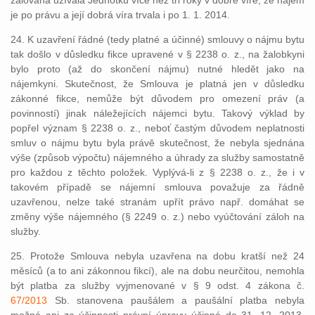
žalovaná užívala Jednotku více než tři roky v dobré víře, že nájem
je po právu a její dobrá víra trvala i po 1. 1. 2014.
24. K uzavření řádné (tedy platné a účinné) smlouvy o nájmu bytu
tak došlo v důsledku fikce upravené v § 2238 o. z., na žalobkyni
bylo proto (až do skončení nájmu) nutné hledět jako na
nájemkyni. Skutečnost, že Smlouva je platná jen v důsledku
zákonné fikce, nemůže být důvodem pro omezení práv (a
povinností) jinak náležejících nájemci bytu. Takový výklad by
popřel význam § 2238 o. z., neboť častým důvodem neplatnosti
smluv o nájmu bytu byla právě skutečnost, že nebyla sjednána
výše (způsob výpočtu) nájemného a úhrady za služby samostatně
pro každou z těchto položek. Vyplývá-li z § 2238 o. z., že i v
takovém případě se nájemní smlouva považuje za řádně
uzavřenou, nelze také stranám upřít právo např. domáhat se
změny výše nájemného (§ 2249 o. z.) nebo vyúčtování záloh na
služby.
25. Protože Smlouva nebyla uzavřena na dobu kratší než 24
měsíců (a to ani zákonnou fikcí), ale na dobu neurčitou, nemohla
být platba za služby vyjmenované v § 9 odst. 4 zákona č.
67/2013
Sb. stanovena paušálem a paušální platba nebyla