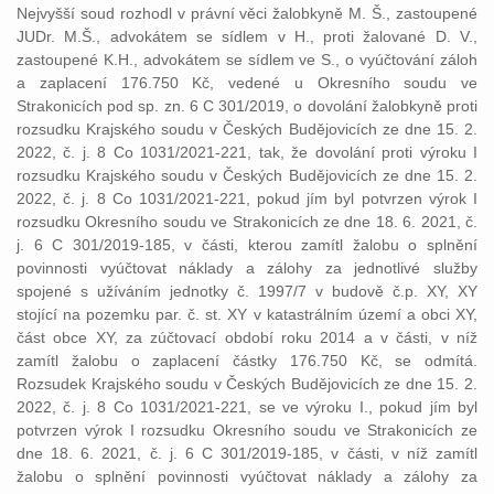
Nejvyšší soud rozhodl v právní věci žalobkyně M. Š., zastoupené
JUDr. M.Š., advokátem se sídlem v H., proti žalované D. V.,
zastoupené K.H., advokátem se sídlem ve S., o vyúčtování záloh
a zaplacení 176.750 Kč, vedené u Okresního soudu ve
Strakonicích pod sp. zn. 6 C 301/2019, o dovolání žalobkyně proti
rozsudku Krajského soudu v Českých Budějovicích ze dne 15. 2.
2022, č. j. 8 Co 1031/2021-221, tak, že dovolání proti výroku I
rozsudku Krajského soudu v Českých Budějovicích ze dne 15. 2.
2022, č. j. 8 Co 1031/2021-221, pokud jím byl potvrzen výrok I
rozsudku Okresního soudu ve Strakonicích ze dne 18. 6. 2021, č.
j. 6 C 301/2019-185, v části, kterou zamítl žalobu o splnění
povinnosti vyúčtovat náklady a zálohy za jednotlivé služby
spojené s užíváním jednotky č. 1997/7 v budově č.p. XY, XY
stojící na pozemku par. č. st. XY v katastrálním území a obci XY,
část obce XY, za zúčtovací období roku 2014 a v části, v níž
zamítl žalobu o zaplacení částky 176.750 Kč, se odmítá.
Rozsudek Krajského soudu v Českých Budějovicích ze dne 15. 2.
2022, č. j. 8 Co 1031/2021-221, se ve výroku I., pokud jím byl
potvrzen výrok I rozsudku Okresního soudu ve Strakonicích ze
dne 18. 6. 2021, č. j. 6 C 301/2019-185, v části, v níž zamítl
žalobu o splnění povinnosti vyúčtovat náklady a zálohy za