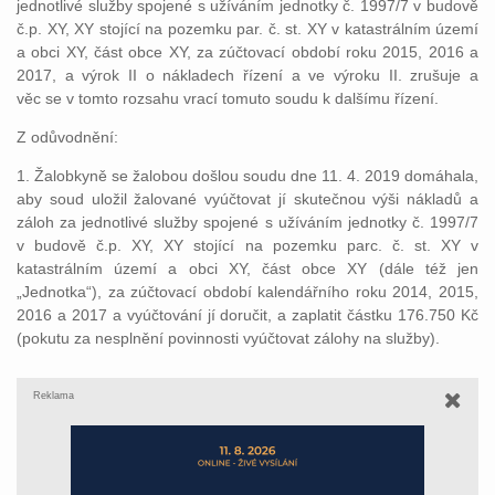
jednotlivé služby spojené s užíváním jednotky č. 1997/7 v budově
č.p. XY, XY stojící na pozemku par. č. st. XY v katastrálním území
a obci XY, část obce XY, za zúčtovací období roku 2015, 2016 a
2017, a výrok II o nákladech řízení a ve výroku II. zrušuje a
věc se v tomto rozsahu vrací tomuto soudu k dalšímu řízení.
Z odůvodnění:
1. Žalobkyně se žalobou došlou soudu dne 11. 4. 2019 domáhala,
aby soud uložil žalované vyúčtovat jí skutečnou výši nákladů a
záloh za jednotlivé služby spojené s užíváním jednotky č. 1997/7
v budově č.p. XY, XY stojící na pozemku parc. č. st. XY v
katastrálním území a obci XY, část obce XY (dále též jen
„Jednotka“), za zúčtovací období kalendářního roku 2014, 2015,
2016 a 2017 a vyúčtování jí doručit, a zaplatit částku 176.750 Kč
(pokutu za nesplnění povinnosti vyúčtovat zálohy na služby).
Reklama