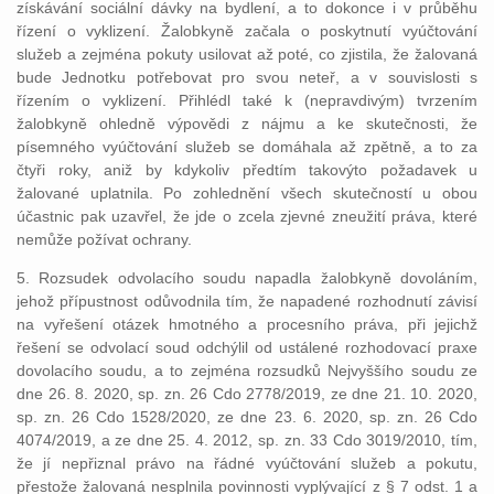
získávání sociální dávky na bydlení, a to dokonce i v průběhu
řízení o vyklizení. Žalobkyně začala o poskytnutí vyúčtování
služeb a zejména pokuty usilovat až poté, co zjistila, že žalovaná
bude Jednotku potřebovat pro svou neteř, a v souvislosti s
řízením o vyklizení. Přihlédl také k (nepravdivým) tvrzením
žalobkyně ohledně výpovědi z nájmu a ke skutečnosti, že
písemného vyúčtování služeb se domáhala až zpětně, a to za
čtyři roky, aniž by kdykoliv předtím takovýto požadavek u
žalované uplatnila. Po zohlednění všech skutečností u obou
účastnic pak uzavřel, že jde o zcela zjevné zneužití práva, které
nemůže požívat ochrany.
5. Rozsudek odvolacího soudu napadla žalobkyně dovoláním,
jehož přípustnost odůvodnila tím, že napadené rozhodnutí závisí
na vyřešení otázek hmotného a procesního práva, při jejichž
řešení se odvolací soud odchýlil od ustálené rozhodovací praxe
dovolacího soudu, a to zejména rozsudků Nejvyššího soudu ze
dne 26. 8. 2020, sp. zn. 26 Cdo 2778/2019, ze dne 21. 10. 2020,
sp. zn. 26 Cdo 1528/2020, ze dne 23. 6. 2020, sp. zn. 26 Cdo
4074/2019, a ze dne 25. 4. 2012, sp. zn. 33 Cdo 3019/2010, tím,
že jí nepřiznal právo na řádné vyúčtování služeb a pokutu,
přestože žalovaná nesplnila povinnosti vyplývající z § 7 odst. 1 a