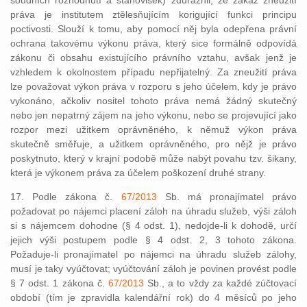
soudních rozhodnutí a stanovisek) zdůraznil, že zákaz zneužití
práva je institutem ztělesňujícím korigující funkci principu
poctivosti. Slouží k tomu, aby pomocí něj byla odepřena právní
ochrana takovému výkonu práva, který sice formálně odpovídá
zákonu či obsahu existujícího právního vztahu, avšak jenž je
vzhledem k okolnostem případu nepřijatelný. Za zneužití práva
lze považovat výkon práva v rozporu s jeho účelem, kdy je právo
vykonáno, ačkoliv nositel tohoto práva nemá žádný skutečný
nebo jen nepatrný zájem na jeho výkonu, nebo se projevující jako
rozpor mezi užitkem oprávněného, k němuž výkon práva
skutečně směřuje, a užitkem oprávněného, pro nějž je právo
poskytnuto, který v krajní podobě může nabýt povahu tzv. šikany,
která je výkonem práva za účelem poškození druhé strany.
17. Podle zákona č.
67/2013
Sb. má pronajímatel právo
požadovat po nájemci placení záloh na úhradu služeb, výši záloh
si s nájemcem dohodne (§ 4 odst. 1), nedojde-li k dohodě, určí
jejich výši postupem podle § 4 odst. 2, 3 tohoto zákona.
Požaduje-li pronajímatel po nájemci na úhradu služeb zálohy,
musí je taky vyúčtovat; vyúčtování záloh je povinen provést podle
§ 7 odst. 1 zákona č.
67/2013
Sb., a to vždy za každé zúčtovací
období (tím je zpravidla kalendářní rok) do 4 měsíců po jeho