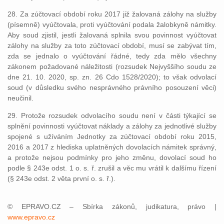
28. Za zúčtovací období roku 2017 již žalovaná zálohy na služby
(písemně) vyúčtovala, proti vyúčtování podala žalobkyně námitky.
Aby soud zjistil, jestli žalovaná splnila svou povinnost vyúčtovat
zálohy na služby za toto zúčtovací období, musí se zabývat tím,
zda se jednalo o vyúčtování řádné, tedy zda mělo všechny
zákonem požadované náležitosti (rozsudek Nejvyššího soudu ze
dne 21. 10. 2020, sp. zn. 26 Cdo 1528/2020); to však odvolací
soud (v důsledku svého nesprávného právního posouzení věci)
neučinil.
29. Protože rozsudek odvolacího soudu není v části týkající se
splnění povinnosti vyúčtovat náklady a zálohy za jednotlivé služby
spojené s užíváním Jednotky za zúčtovací období roku 2015,
2016 a 2017 z hlediska uplatněných dovolacích námitek správný,
a protože nejsou podmínky pro jeho změnu, dovolací soud ho
podle § 243e odst. 1 o. s. ř. zrušil a věc mu vrátil k dalšímu řízení
(§ 243e odst. 2 věta první o. s. ř.).
© EPRAVO.CZ – Sbírka zákonů, judikatura, právo |
www.epravo.cz