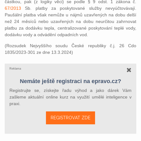
částkou, pak (z logiky věci) se podle § 9 odst. 1 zákona č.
67/2013
Sb. platby za poskytované služby nevyúčtovávají.
Paušální platba však nemůže u nájmů uzavřených na dobu delší
než 24 měsíců nebo uzavřených na dobu neurčitou zahrnovat
platbu za dodávku tepla, centralizované poskytování teplé vody,
dodávku vody a odvádění odpadních vod.
(Rozsudek Nejvyššího soudu České republiky č.j. 26 Cdo
1835/2023-301 ze dne 13.3.2024)
Reklama
Nemáte ještě registraci na epravo.cz?
Registrujte se, získejte řadu výhod a jako dárek Vám
zašleme aktuální online kurz na využití umělé inteligence v
praxi.
REGISTROVAT ZDE