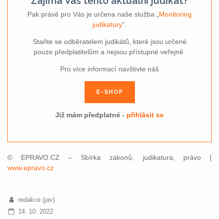
Zajímá Vás tento aktuální judikát?
Pak právě pro Vás je určena naše služba „
Monitoring
judikatury
“.
Staňte se odběratelem judikátů, které jsou určené
pouze předplatitelům a nejsou přístupné veřejně.
Pro více informací navštivte náš
E-SHOP
Již mám předplatné -
přihlásit se
© EPRAVO.CZ – Sbírka zákonů, judikatura, právo |
www.epravo.cz
redakce (jav)
14. 10. 2022