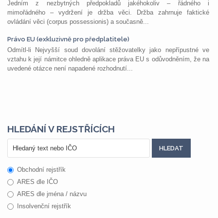
Jedním z nezbytných předpokladů jakéhokoliv – řádného i
mimořádného – vydržení je držba věci. Držba zahrnuje faktické
ovládání věci (corpus possessionis) a současně...
Právo EU (exkluzivně pro předplatitele)
Odmítl-li Nejvyšší soud dovolání stěžovatelky jako nepřípustné ve
vztahu k její námitce ohledně aplikace práva EU s odůvodněním, že na
uvedené otázce není napadené rozhodnutí...
HLEDÁNÍ V REJSTŘÍCÍCH
Obchodní rejstřík
ARES dle IČO
ARES dle jména / názvu
Insolvenční rejstřík