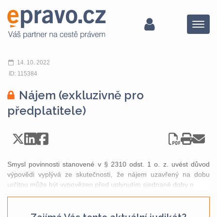
Menu
14. 10. 2022
ID: 115384
Nájem (exkluzivně pro
předplatitele)
Smysl povinnosti stanovené v § 2310 odst. 1 o. z. uvést důvod
výpovědi vyplývá ze skutečnosti, že nájem uzavřený na dobu
určitou může být vypovězen před uplynutím sjednané doby n