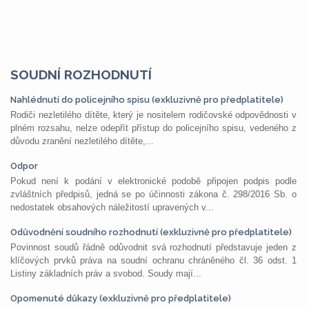
SOUDNÍ ROZHODNUTÍ
Nahlédnutí do policejního spisu (exkluzivně pro předplatitele)
Rodiči nezletilého dítěte, který je nositelem rodičovské odpovědnosti v
plném rozsahu, nelze odepřít přístup do policejního spisu, vedeného z
důvodu zranění nezletilého dítěte,...
Odpor
Pokud není k podání v elektronické podobě připojen podpis podle
zvláštních předpisů, jedná se po účinnosti zákona č. 298/2016 Sb. o
nedostatek obsahových náležitostí upravených v...
Odůvodnění soudního rozhodnutí (exkluzivně pro předplatitele)
Povinnost soudů řádně odůvodnit svá rozhodnutí představuje jeden z
klíčových prvků práva na soudní ochranu chráněného čl. 36 odst. 1
Listiny základních práv a svobod. Soudy mají...
Opomenuté důkazy (exkluzivně pro předplatitele)