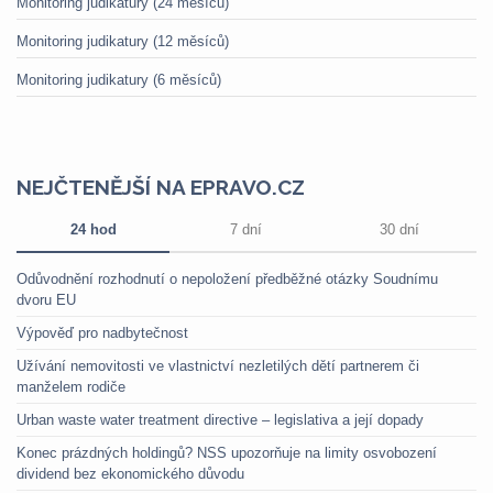
Monitoring judikatury (24 měsíců)
Monitoring judikatury (12 měsíců)
Monitoring judikatury (6 měsíců)
NEJČTENĚJŠÍ NA EPRAVO.CZ
24 hod
7 dní
30 dní
Odůvodnění rozhodnutí o nepoložení předběžné otázky Soudnímu
dvoru EU
Výpověď pro nadbytečnost
Užívání nemovitosti ve vlastnictví nezletilých dětí partnerem či
manželem rodiče
Urban waste water treatment directive – legislativa a její dopady
Konec prázdných holdingů? NSS upozorňuje na limity osvobození
dividend bez ekonomického důvodu