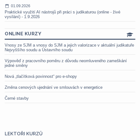
01.09.2026
Praktické využití AI nástrojů při práci s judikaturou (online - živé
vysílání) - 1.9.2026
ONLINE KURZY
Vnosy ze SJM a vnosy do SJM a jejich valorizace v aktuální judikatuře
Nejvyššího soudu a Ústavního soudu
Výpověď z pracovního poměru z důvodu neomluveného zameškání
jedné směny
Nová „tlačítková povinnost“ pro e-shopy
Změna cenových ujednání ve smlouvách v energetice
Černé stavby
LEKTOŘI KURZŮ