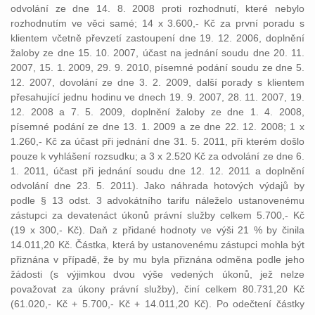
odvolání ze dne 14. 8. 2008 proti rozhodnutí, které nebylo
rozhodnutím ve věci samé; 14 x 3.600,- Kč za první poradu s
klientem včetně převzetí zastoupení dne 19. 12. 2006, doplnění
žaloby ze dne 15. 10. 2007, účast na jednání soudu dne 20. 11.
2007, 15. 1. 2009, 29. 9. 2010, písemné podání soudu ze dne 5.
12. 2007, dovolání ze dne 3. 2. 2009, další porady s klientem
přesahující jednu hodinu ve dnech 19. 9. 2007, 28. 11. 2007, 19.
12. 2008 a 7. 5. 2009, doplnění žaloby ze dne 1. 4. 2008,
písemné podání ze dne 13. 1. 2009 a ze dne 22. 12. 2008; 1 x
1.260,- Kč za účast při jednání dne 31. 5. 2011, při kterém došlo
pouze k vyhlášení rozsudku; a 3 x 2.520 Kč za odvolání ze dne 6.
1. 2011, účast při jednání soudu dne 12. 12. 2011 a doplnění
odvolání dne 23. 5. 2011). Jako náhrada hotových výdajů by
podle § 13 odst. 3 advokátního tarifu náleželo ustanovenému
zástupci za devatenáct úkonů právní služby celkem 5.700,- Kč
(19 x 300,- Kč). Daň z přidané hodnoty ve výši 21 % by činila
14.011,20 Kč. Částka, která by ustanovenému zástupci mohla být
přiznána v případě, že by mu byla přiznána odměna podle jeho
žádosti (s výjimkou dvou výše vedených úkonů, jež nelze
považovat za úkony právní služby), činí celkem 80.731,20 Kč
(61.020,- Kč + 5.700,- Kč + 14.011,20 Kč). Po odečtení částky