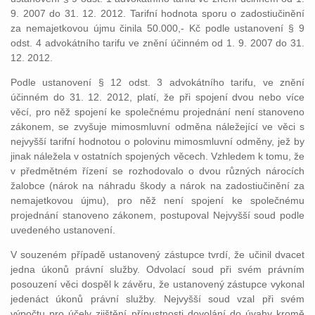
9. 2007 do 31. 12. 2012. Tarifní hodnota sporu o zadostiučinění
za nemajetkovou újmu činila 50.000,- Kč podle ustanovení § 9
odst. 4 advokátního tarifu ve znění účinném od 1. 9. 2007 do 31.
12. 2012.
Podle ustanovení § 12 odst. 3 advokátního tarifu, ve znění
účinném do 31. 12. 2012, platí, že při spojení dvou nebo více
věcí, pro něž spojení ke společnému projednání není stanoveno
zákonem, se zvyšuje mimosmluvní odměna náležející ve věci s
nejvyšší tarifní hodnotou o polovinu mimosmluvní odměny, jež by
jinak náležela v ostatních spojených věcech. Vzhledem k tomu, že
v předmětném řízení se rozhodovalo o dvou různých nárocích
žalobce (nárok na náhradu škody a nárok na zadostiučinění za
nemajetkovou újmu), pro něž není spojení ke společnému
projednání stanoveno zákonem, postupoval Nejvyšší soud podle
uvedeného ustanovení.
V souzeném případě ustanovený zástupce tvrdí, že učinil dvacet
jedna úkonů právní služby. Odvolací soud při svém právním
posouzení věci dospěl k závěru, že ustanovený zástupce vykonal
jedenáct úkonů právní služby. Nejvyšší soud vzal při svém
výpočtu pro účely zjištění přípustnosti dovolání do úvahy kromě