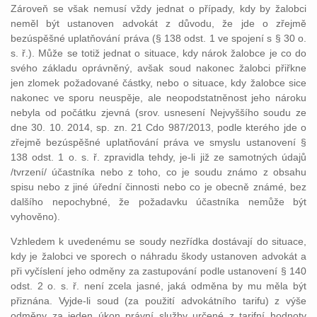
Zároveň se však nemusí vždy jednat o případy, kdy by žalobci
neměl být ustanoven advokát z důvodu, že jde o zřejmě
bezúspěšné uplatňování práva (§ 138 odst. 1 ve spojení s § 30 o.
s. ř.). Může se totiž jednat o situace, kdy nárok žalobce je co do
svého základu oprávněný, avšak soud nakonec žalobci přiřkne
jen zlomek požadované částky, nebo o situace, kdy žalobce sice
nakonec ve sporu neuspěje, ale neopodstatněnost jeho nároku
nebyla od počátku zjevná (srov. usnesení Nejvyššího soudu ze
dne 30. 10. 2014, sp. zn. 21 Cdo 987/2013, podle kterého jde o
zřejmě bezúspěšné uplatňování práva ve smyslu ustanovení §
138 odst. 1 o. s. ř. zpravidla tehdy, je-li již ze samotných údajů
/tvrzení/ účastníka nebo z toho, co je soudu známo z obsahu
spisu nebo z jiné úřední činnosti nebo co je obecně známé, bez
dalšího nepochybné, že požadavku účastníka nemůže být
vyhověno).
Vzhledem k uvedenému se soudy nezřídka dostávají do situace,
kdy je žalobci ve sporech o náhradu škody ustanoven advokát a
při vyčíslení jeho odměny za zastupování podle ustanovení § 140
odst. 2 o. s. ř. není zcela jasné, jaká odměna by mu měla být
přiznána. Vyjde-li soud (za použití advokátního tarifu) z výše
odměny za jeden úkon právní služby určené z tarifní hodnoty