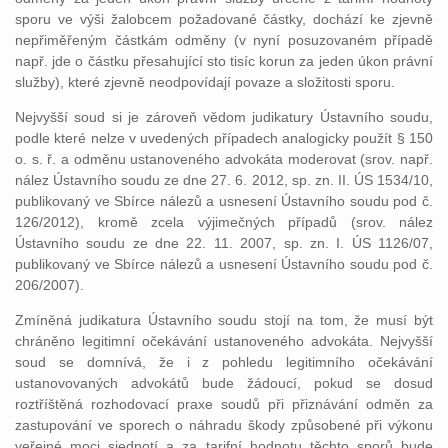
sporu ve výši žalobcem požadované částky, dochází ke zjevně
nepřiměřeným částkám odměny (v nyní posuzovaném případě
např. jde o částku přesahující sto tisíc korun za jeden úkon právní
služby), které zjevně neodpovídají povaze a složitosti sporu.
Nejvyšší soud si je zároveň vědom judikatury Ústavního soudu,
podle které nelze v uvedených případech analogicky použít § 150
o. s. ř. a odměnu ustanoveného advokáta moderovat (srov. např.
nález Ústavního soudu ze dne 27. 6. 2012, sp. zn. II. ÚS 1534/10,
publikovaný ve Sbírce nálezů a usnesení Ústavního soudu pod č.
126/2012), kromě zcela výjimečných případů (srov. nález
Ústavního soudu ze dne 22. 11. 2007, sp. zn. I. ÚS 1126/07,
publikovaný ve Sbírce nálezů a usnesení Ústavního soudu pod č.
206/2007).
Zmíněná judikatura Ústavního soudu stojí na tom, že musí být
chráněno legitimní očekávání ustanoveného advokáta. Nejvyšší
soud se domnívá, že i z pohledu legitimního očekávání
ustanovovaných advokátů bude žádoucí, pokud se dosud
roztříštěná rozhodovací praxe soudů při přiznávání odměn za
zastupování ve sporech o náhradu škody způsobené při výkonu
veřejné moci sjednotí a za tarifní hodnotu těchto sporů bude