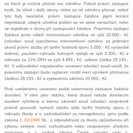
za které je možné přiznat mu odměnu. Pokud právní zástupce
tvrdil, že učinil i další úkony, nelze za ně odměnu přiznat, neboť
tyto byly neúčelné, právní zástupce žalobce jejich konání
neprokázal, údajně učiněná podání se ve spise nenachází, nebo
se nejednalo o úkony při zastupování žalobce. Právnímu zástupci
žalobce proto náleží mimosmluvní odměna ve výši 20.000,- Kč
(odvolací soud vypočtenou mimosmluvní odměnu za jedenáct
úkonů právní služby při tarifní hodnotě sporu 5.000,- Kč vynásobil
dvěma), paušální náhrada hotových výdajů ve výši 3.300,- Kč a
náhrada za 21% DPH ve výši 4.893,- Kč, celkem částka 28.193,-
Kč. V odůvodnění napadeného usnesení odvolací soud uvedl, že
právnímu zástupci bude vyplacen rozdíl mezi výrokem přiznanou
částkou 28.193,- Kč a vyplacenou zálohou 20.000,- Kč.
Proti uvedenému usnesení podal ustanovený zástupce žalobce
dovolání. V něm jako otázku, která dosud nebyla dovolacím
soudem vyřešena a kterou zároveň soud odvolací nesprávně
právně posoudil, vymezil otázku výše tarifní hodnoty sporu o
náhradu škody a o zadostiučinění za nemajetkovou újmu podle
zákona č.
82/1998
Sb., o odpovědnosti za škodu způsobenou při
výkonu veřejné moci rozhodnutím nebo nesprávným úředním
postupem a o změně zákona České národní rady č.