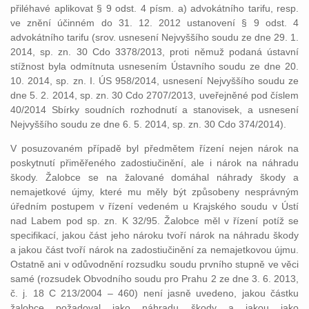
přiléhavé aplikovat § 9 odst. 4 písm. a) advokátního tarifu, resp.
ve znění účinném do 31. 12. 2012 ustanovení § 9 odst. 4
advokátního tarifu (srov. usnesení Nejvyššího soudu ze dne 29. 1.
2014, sp. zn. 30 Cdo 3378/2013, proti němuž podaná ústavní
stížnost byla odmítnuta usnesením Ústavního soudu ze dne 20.
10. 2014, sp. zn. I. ÚS 958/2014, usnesení Nejvyššího soudu ze
dne 5. 2. 2014, sp. zn. 30 Cdo 2707/2013, uveřejněné pod číslem
40/2014 Sbírky soudních rozhodnutí a stanovisek, a usnesení
Nejvyššího soudu ze dne 6. 5. 2014, sp. zn. 30 Cdo 374/2014).
V posuzovaném případě byl předmětem řízení nejen nárok na
poskytnutí přiměřeného zadostiučinění, ale i nárok na náhradu
škody. Žalobce se na žalované domáhal náhrady škody a
nemajetkové újmy, které mu měly být způsobeny nesprávným
úředním postupem v řízení vedeném u Krajského soudu v Ústí
nad Labem pod sp. zn. K 32/95. Žalobce měl v řízení potíž se
specifikací, jakou část jeho nároku tvoří nárok na náhradu škody
a jakou část tvoří nárok na zadostiučinění za nemajetkovou újmu.
Ostatně ani v odůvodnění rozsudku soudu prvního stupně ve věci
samé (rozsudek Obvodního soudu pro Prahu 2 ze dne 3. 6. 2013,
č. j. 18 C 213/2004 – 460) není jasně uvedeno, jakou částku
žalobce požadoval jako náhradu škody a jakou jako