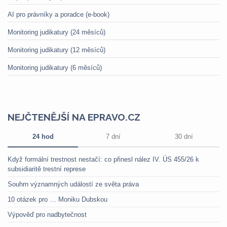
AI pro právníky a poradce (e-book)
Monitoring judikatury (24 měsíců)
Monitoring judikatury (12 měsíců)
Monitoring judikatury (6 měsíců)
NEJČTENĚJŠÍ NA EPRAVO.CZ
24 hod
7 dní
30 dní
Když formální trestnost nestačí: co přinesl nález IV. ÚS 455/26 k
subsidiaritě trestní represe
Souhrn významných událostí ze světa práva
10 otázek pro … Moniku Dubskou
Výpověď pro nadbytečnost