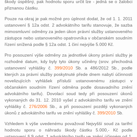
škody úspěšný, pak hodnotu sporu určit lze - jedná se o žalobci
přiznanou částku.
Pouze na okraj je pak možné pro úplnost dodat, že od 1. 1. 2011
ustanovení § 12a odst. 2 advokátního tarifu stanovuje, že sazba
mimosmluvní odměny za jeden úkon právní služby ustanoveného
zástupce nebo ustanoveného opatrovníka v občanském soudním
řízení snížená podle § 12a odst. 1 činí nejvýše 5.000 Kč.
Pro posouzení výše odměny za jednotlivé úkony právní služby je
rozhodné datum, kdy byly tyto úkony učiněny (srov. přechodná
ustanovení vyhlášky č.
399/2010
Sb. a 486/2012 Sb., podle
kterých za právní služby poskytnuté přede dnem nabytí účinnosti
novelizujících vyhlášek přísluší ustanovenému zástupci v
občanském soudním řízení odměna podle dosavadního znění
advokátního tarifu). Dovolací soud tedy při posouzení úkonů
vykonaných do 31. 12. 2010 vyšel z advokátního tarifu ve znění
vyhlášky č.
276/2006
Sb., a při posouzení později vykonaných
úkonů z advokátního tarifu ve znění vyhlášky č.
399/2010
Sb.
Vzhledem k výše uvedenému považoval Nejvyšší soud za tarifní
hodnotu sporu o náhradu škody částku 5.000,- Kč podle
ustanovení § 9 odst. 1 advokátního tarifu ve znění účinném od 1.