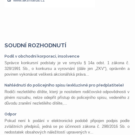
SOUDNÍ ROZHODNUTÍ
Podíl v obchodní korporaci, insolvence
Správce konkursní podstaty je ve smyslu § 14a odst. 1 zákona č.
328/1991 Sb., o konkursu a vyrovnání (dále jen „ZKV“), oprávněn a
povinen vykonávat veškerá akcionářská práva...
Nahlédnutí do policejního spisu (exkluzivně pro předplatitele)
Rodiči nezletilého dítěte, který je nositelem rodičovské odpovědnosti v
plném rozsahu, nelze odepřít přístup do policejního spisu, vedeného z
důvodu zranění nezletilého dítěte,...
Odpor
Pokud není k podání v elektronické podobě připojen podpis podle
zvláštních předpisů, jedná se po účinnosti zákona č. 298/2016 Sb. o
nedostatek obsahových náležitostí upravených v...