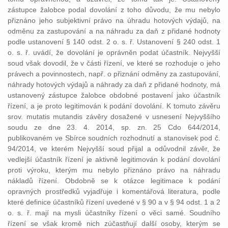
zástupce žalobce podal dovolání z toho důvodu, že mu nebylo
přiznáno jeho subjektivní právo na úhradu hotových výdajů, na
odměnu za zastupování a na náhradu za daň z přidané hodnoty
podle ustanovení § 140 odst. 2 o. s. ř. Ustanovení § 240 odst. 1
o. s. ř. uvádí, že dovolání je oprávněn podat účastník. Nejvyšší
soud však dovodil, že v části řízení, ve které se rozhoduje o jeho
právech a povinnostech, např. o přiznání odměny za zastupování,
náhrady hotových výdajů a náhrady za daň z přidané hodnoty, má
ustanovený zástupce žalobce obdobné postavení jako účastník
řízení, a je proto legitimován k podání dovolání. K tomuto závěru
srov. mutatis mutandis závěry dosažené v usnesení Nejvyššího
soudu ze dne 23. 4. 2014, sp. zn. 25 Cdo 644/2014,
publikovaném ve Sbírce soudních rozhodnutí a stanovisek pod č.
94/2014, ve kterém Nejvyšší soud přijal a odůvodnil závěr, že
vedlejší účastník řízení je aktivně legitimován k podání dovolání
proti výroku, kterým mu nebylo přiznáno právo na náhradu
nákladů řízení. Obdobně se k otázce legitimace k podání
opravných prostředků vyjadřuje i komentářová literatura, podle
které definice účastníků řízení uvedené v § 90 a v § 94 odst. 1 a 2
o. s. ř. mají na mysli účastníky řízení o věci samé. Soudního
řízení se však kromě nich zúčastňují další osoby, kterým se