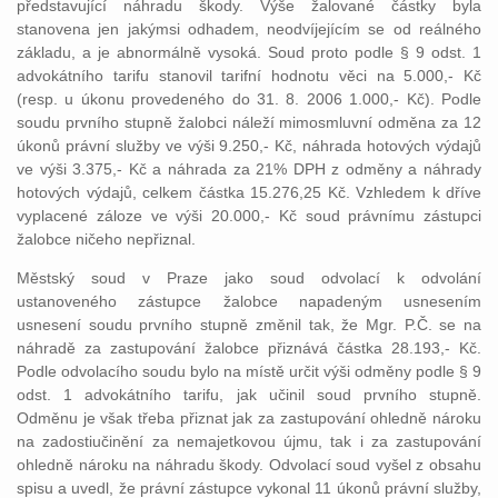
představující náhradu škody. Výše žalované částky byla
stanovena jen jakýmsi odhadem, neodvíjejícím se od reálného
základu, a je abnormálně vysoká. Soud proto podle § 9 odst. 1
advokátního tarifu stanovil tarifní hodnotu věci na 5.000,- Kč
(resp. u úkonu provedeného do 31. 8. 2006 1.000,- Kč). Podle
soudu prvního stupně žalobci náleží mimosmluvní odměna za 12
úkonů právní služby ve výši 9.250,- Kč, náhrada hotových výdajů
ve výši 3.375,- Kč a náhrada za 21% DPH z odměny a náhrady
hotových výdajů, celkem částka 15.276,25 Kč. Vzhledem k dříve
vyplacené záloze ve výši 20.000,- Kč soud právnímu zástupci
žalobce ničeho nepřiznal.
Městský soud v Praze jako soud odvolací k odvolání
ustanoveného zástupce žalobce napadeným usnesením
usnesení soudu prvního stupně změnil tak, že Mgr. P.Č. se na
náhradě za zastupování žalobce přiznává částka 28.193,- Kč.
Podle odvolacího soudu bylo na místě určit výši odměny podle § 9
odst. 1 advokátního tarifu, jak učinil soud prvního stupně.
Odměnu je však třeba přiznat jak za zastupování ohledně nároku
na zadostiučinění za nemajetkovou újmu, tak i za zastupování
ohledně nároku na náhradu škody. Odvolací soud vyšel z obsahu
spisu a uvedl, že právní zástupce vykonal 11 úkonů právní služby,