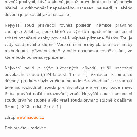
rovněž pochybil, když u úkonů, jejichž provedení podle něj nebylo
účelné, v odůvodnění napadeného usnesení neuvedl, z jakého
důvodu je posoudil jako neúčelné.
Nejvyšší soud přisvědčil rovněž poslední námitce právního
zástupce žalobce, podle které ve výroku napadeného usnesení
schází označení osoby povinné k výplatě přiznané částky. Tou je
vždy soud prvního stupně. Vedle určení osoby platbou povinné by
rozhodnutí o přiznání odměny mělo obsahovat rovněž lhůtu, ve
které bude odměna vyplacena.
Nejvyšší soud z výše uvedených důvodů zrušil usnesení
odvolacího soudu (§ 243e odst. 1 o. s. ř.). Vzhledem k tomu, že
důvody, pro které bylo zrušeno napadené rozhodnutí, se vztahují
také na rozhodnutí soudu prvního stupně a ve věci bude navíc
třeba provést další dokazování, zrušil Nejvyšší soud i usnesení
soudu prvního stupně a věc vrátil soudu prvního stupně k dalšímu
řízení (§ 243e odst. 2 o. s. ř.).
zdroj:
www.nsoud.cz
Právní věta - redakce.