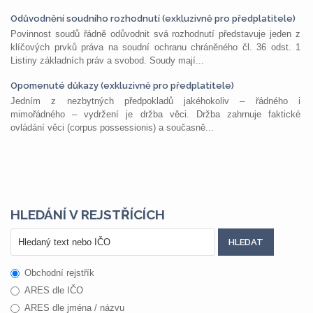
Odůvodnění soudního rozhodnutí (exkluzivně pro předplatitele)
Povinnost soudů řádně odůvodnit svá rozhodnutí představuje jeden z
klíčových prvků práva na soudní ochranu chráněného čl. 36 odst. 1
Listiny základních práv a svobod. Soudy mají...
Opomenuté důkazy (exkluzivně pro předplatitele)
Jedním z nezbytných předpokladů jakéhokoliv – řádného i
mimořádného – vydržení je držba věci. Držba zahrnuje faktické
ovládání věci (corpus possessionis) a současně...
HLEDÁNÍ V REJSTŘÍCÍCH
Obchodní rejstřík
ARES dle IČO
ARES dle jména / názvu