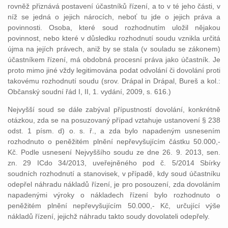
rovněž přiznává postavení účastníků řízení, a to v té jeho části, v
níž se jedná o jejich nárocích, neboť tu jde o jejich práva a
povinnosti. Osoba, které soud rozhodnutím uložil nějakou
povinnost, nebo které v důsledku rozhodnutí soudu vznikla určitá
újma na jejích právech, aniž by se stala (v souladu se zákonem)
účastníkem řízení, má obdobná procesní práva jako účastník. Je
proto mimo jiné vždy legitimována podat odvolání či dovolání proti
takovému rozhodnutí soudu (srov. Drápal in Drápal, Bureš a kol.:
Občanský soudní řád I, II, 1. vydání, 2009, s. 616.)
Nejvyšší soud se dále zabýval přípustností dovolání, konkrétně
otázkou, zda se na posuzovaný případ vztahuje ustanovení § 238
odst. 1 písm. d) o. s. ř., a zda bylo napadeným usnesením
rozhodnuto o peněžitém plnění nepřevyšujícím částku 50.000,-
Kč. Podle usnesení Nejvyššího soudu ze dne 26. 9. 2013, sen.
zn. 29 ICdo 34/2013, uveřejněného pod č. 5/2014 Sbírky
soudních rozhodnutí a stanovisek, v případě, kdy soud účastníku
odepřel náhradu nákladů řízení, je pro posouzení, zda dovoláním
napadenými výroky o nákladech řízení bylo rozhodnuto o
peněžitém plnění nepřevyšujícím 50.000,- Kč, určující výše
nákladů řízení, jejichž náhradu takto soudy dovolateli odepřely.