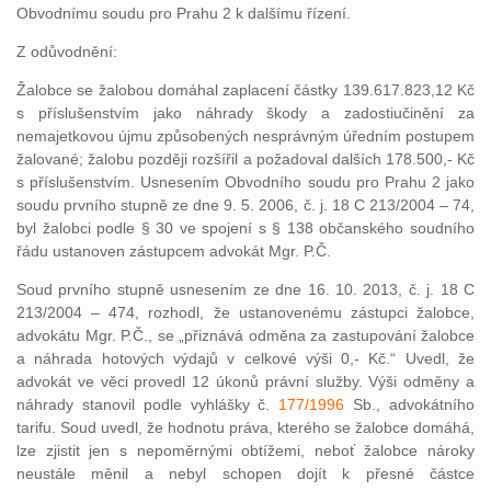
Obvodnímu soudu pro Prahu 2 k dalšímu řízení.
Z odůvodnění:
Žalobce se žalobou domáhal zaplacení částky 139.617.823,12 Kč
s příslušenstvím jako náhrady škody a zadostiučinění za
nemajetkovou újmu způsobených nesprávným úředním postupem
žalované; žalobu později rozšířil a požadoval dalších 178.500,- Kč
s příslušenstvím. Usnesením Obvodního soudu pro Prahu 2 jako
soudu prvního stupně ze dne 9. 5. 2006, č. j. 18 C 213/2004 – 74,
byl žalobci podle § 30 ve spojení s § 138 občanského soudního
řádu ustanoven zástupcem advokát Mgr. P.Č.
Soud prvního stupně usnesením ze dne 16. 10. 2013, č. j. 18 C
213/2004 – 474, rozhodl, že ustanovenému zástupci žalobce,
advokátu Mgr. P.Č., se „přiznává odměna za zastupování žalobce
a náhrada hotových výdajů v celkové výši 0,- Kč.“ Uvedl, že
advokát ve věci provedl 12 úkonů právní služby. Výši odměny a
náhrady stanovil podle vyhlášky č.
177/1996
Sb., advokátního
tarifu. Soud uvedl, že hodnotu práva, kterého se žalobce domáhá,
lze zjistit jen s nepoměrnými obtížemi, neboť žalobce nároky
neustále měnil a nebyl schopen dojít k přesné částce