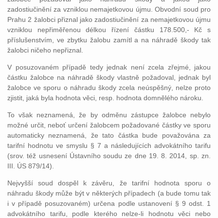
zadostiučinění za vzniklou nemajetkovou újmu. Obvodní soud pro
Prahu 2 žalobci přiznal jako zadostiučinění za nemajetkovou újmu
vzniklou nepřiměřenou délkou řízení částku 178.500,- Kč s
příslušenstvím, ve zbytku žalobu zamítl a na náhradě škody tak
žalobci ničeho nepřiznal.
V posuzovaném případě tedy jednak není zcela zřejmé, jakou
částku žalobce na náhradě škody vlastně požadoval, jednak byl
žalobce ve sporu o náhradu škody zcela neúspěšný, nelze proto
zjistit, jaká byla hodnota věci, resp. hodnota domnělého nároku.
To však neznamená, že by odměnu zástupce žalobce nebylo
možné určit, neboť určení žalobcem požadované částky ve sporu
automaticky neznamená, že tato částka bude považována za
tarifní hodnotu ve smyslu § 7 a následujících advokátního tarifu
(srov. též usnesení Ústavního soudu ze dne 19. 8. 2014, sp. zn.
III. ÚS 879/14).
Nejvyšší soud dospěl k závěru, že tarifní hodnota sporu o
náhradu škody může být v některých případech (a bude tomu tak
i v případě posuzovaném) určena podle ustanovení § 9 odst. 1
advokátního tarifu, podle kterého nelze-li hodnotu věci nebo