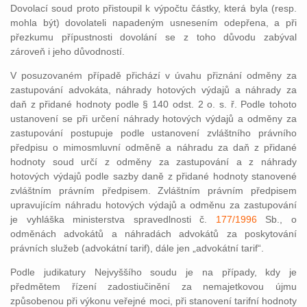
Dovolací soud proto přistoupil k výpočtu částky, která byla (resp.
mohla být) dovolateli napadeným usnesením odepřena, a při
přezkumu přípustnosti dovolání se z toho důvodu zabýval
zároveň i jeho důvodností.
V posuzovaném případě přichází v úvahu přiznání odměny za
zastupování advokáta, náhrady hotových výdajů a náhrady za
daň z přidané hodnoty podle § 140 odst. 2 o. s. ř. Podle tohoto
ustanovení se při určení náhrady hotových výdajů a odměny za
zastupování postupuje podle ustanovení zvláštního právního
předpisu o mimosmluvní odměně a náhradu za daň z přidané
hodnoty soud určí z odměny za zastupování a z náhrady
hotových výdajů podle sazby daně z přidané hodnoty stanovené
zvláštním právním předpisem. Zvláštním právním předpisem
upravujícím náhradu hotových výdajů a odměnu za zastupování
je vyhláška ministerstva spravedlnosti č.
177/1996
Sb., o
odměnách advokátů a náhradách advokátů za poskytování
právních služeb (advokátní tarif), dále jen „advokátní tarif“.
Podle judikatury Nejvyššího soudu je na případy, kdy je
předmětem řízení zadostiučinění za nemajetkovou újmu
způsobenou při výkonu veřejné moci, při stanovení tarifní hodnoty