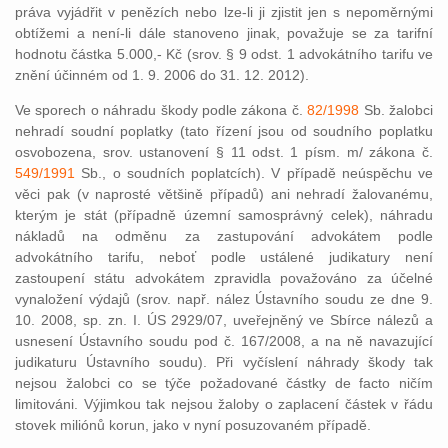
práva vyjádřit v penězích nebo lze-li ji zjistit jen s nepoměrnými
obtížemi a není-li dále stanoveno jinak, považuje se za tarifní
hodnotu částka 5.000,- Kč (srov. § 9 odst. 1 advokátního tarifu ve
znění účinném od 1. 9. 2006 do 31. 12. 2012).
Ve sporech o náhradu škody podle zákona č.
82/1998
Sb. žalobci
nehradí soudní poplatky (tato řízení jsou od soudního poplatku
osvobozena, srov. ustanovení § 11 odst. 1 písm. m/ zákona č.
549/1991
Sb., o soudních poplatcích). V případě neúspěchu ve
věci pak (v naprosté většině případů) ani nehradí žalovanému,
kterým je stát (případně územní samosprávný celek), náhradu
nákladů na odměnu za zastupování advokátem podle
advokátního tarifu, neboť podle ustálené judikatury není
zastoupení státu advokátem zpravidla považováno za účelné
vynaložení výdajů (srov. např. nález Ústavního soudu ze dne 9.
10. 2008, sp. zn. I. ÚS 2929/07, uveřejněný ve Sbírce nálezů a
usnesení Ústavního soudu pod č. 167/2008, a na ně navazující
judikaturu Ústavního soudu). Při vyčíslení náhrady škody tak
nejsou žalobci co se týče požadované částky de facto ničím
limitováni. Výjimkou tak nejsou žaloby o zaplacení částek v řádu
stovek miliónů korun, jako v nyní posuzovaném případě.