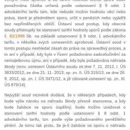
považována částka určená podle ustanovení § 9 odst. 1
advokátního tarifu tam, kde nebude možno hodnotu věci nebo
práva, které je předmětem sporu, určit v penězích nebo vyjádřit
bez nepřiměřených obtíží. Ústavní soud postup, kdy obecné
soudy přistoupily ke stanovení tarifní hodnoty sporů podle zákona
č.
82/1998
Sb. na základě ustanovení § 9 odst. 1 advokátního
tarifu, v několika svých usneseních aproboval. Ústavní soud v
tomto postupu neshledal zásah do práva na spravedlivý proces, a
to ani v případě, kdy bylo v řízení požadováno zadostiučinění za
nemajetkovou újmu, ani v případě, kdy byla požadována náhrada
škody (srov. usnesení Ústavního soudu ze dne 7. 11. 2012, I. ÚS
3833/2012, ze dne 21. 11. 2013, sp. zn. II. ÚS 315/13, ze dne 26.
9. 2012, sp. zn. I. ÚS 3471/12, a již citované usnesení sp. zn. III.
ÚS 879/14).
Nejvyšší soud nicméně dodává, že v některých případech, kdy
bude výše nároku na náhradu škody přesně stanovena, a kdy
bude žalobce ve sporu úspěšný, bude možno uvažovat o
stanovení tarifní hodnoty podle ustanovení § 8 odst. 1
advokátního tarifu, tzn. podle výše požadovaného peněžitého
plnění. Je tomu tak proto, že je-li žalobce ve sporu o náhradu