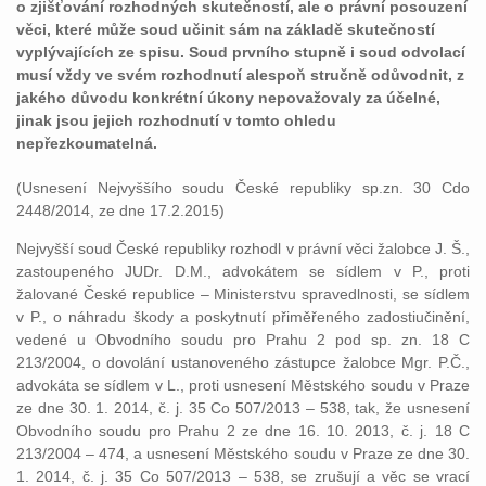
o zjišťování rozhodných skutečností, ale o právní posouzení
věci, které může soud učinit sám na základě skutečností
vyplývajících ze spisu. Soud prvního stupně i soud odvolací
musí vždy ve svém rozhodnutí alespoň stručně odůvodnit, z
jakého důvodu konkrétní úkony nepovažovaly za účelné,
jinak jsou jejich rozhodnutí v tomto ohledu
nepřezkoumatelná.
(Usnesení Nejvyššího soudu České republiky sp.zn. 30 Cdo
2448/2014, ze dne 17.2.2015)
Nejvyšší soud České republiky rozhodl v právní věci žalobce J. Š.,
zastoupeného JUDr. D.M., advokátem se sídlem v P., proti
žalované České republice – Ministerstvu spravedlnosti, se sídlem
v P., o náhradu škody a poskytnutí přiměřeného zadostiučinění,
vedené u Obvodního soudu pro Prahu 2 pod sp. zn. 18 C
213/2004, o dovolání ustanoveného zástupce žalobce Mgr. P.Č.,
advokáta se sídlem v L., proti usnesení Městského soudu v Praze
ze dne 30. 1. 2014, č. j. 35 Co 507/2013 – 538, tak, že usnesení
Obvodního soudu pro Prahu 2 ze dne 16. 10. 2013, č. j. 18 C
213/2004 – 474, a usnesení Městského soudu v Praze ze dne 30.
1. 2014, č. j. 35 Co 507/2013 – 538, se zrušují a věc se vrací