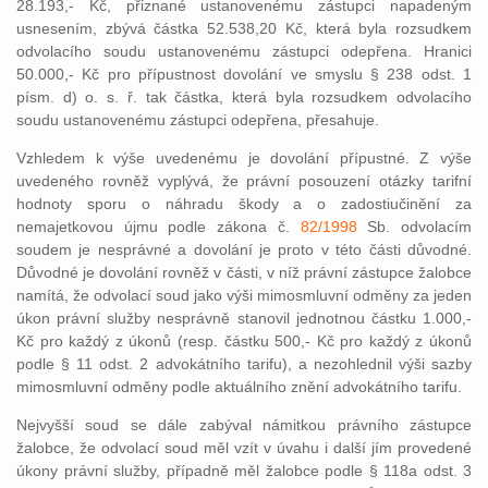
28.193,- Kč, přiznané ustanovenému zástupci napadeným
usnesením, zbývá částka 52.538,20 Kč, která byla rozsudkem
odvolacího soudu ustanovenému zástupci odepřena. Hranici
50.000,- Kč pro přípustnost dovolání ve smyslu § 238 odst. 1
písm. d) o. s. ř. tak částka, která byla rozsudkem odvolacího
soudu ustanovenému zástupci odepřena, přesahuje.
Vzhledem k výše uvedenému je dovolání přípustné. Z výše
uvedeného rovněž vyplývá, že právní posouzení otázky tarifní
hodnoty sporu o náhradu škody a o zadostiučinění za
nemajetkovou újmu podle zákona č.
82/1998
Sb. odvolacím
soudem je nesprávné a dovolání je proto v této části důvodné.
Důvodné je dovolání rovněž v části, v níž právní zástupce žalobce
namítá, že odvolací soud jako výši mimosmluvní odměny za jeden
úkon právní služby nesprávně stanovil jednotnou částku 1.000,-
Kč pro každý z úkonů (resp. částku 500,- Kč pro každý z úkonů
podle § 11 odst. 2 advokátního tarifu), a nezohlednil výši sazby
mimosmluvní odměny podle aktuálního znění advokátního tarifu.
Nejvyšší soud se dále zabýval námitkou právního zástupce
žalobce, že odvolací soud měl vzít v úvahu i další jím provedené
úkony právní služby, případně měl žalobce podle § 118a odst. 3