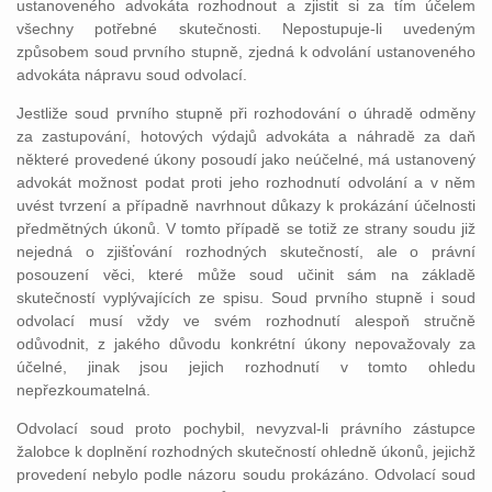
ustanoveného advokáta rozhodnout a zjistit si za tím účelem
všechny potřebné skutečnosti. Nepostupuje-li uvedeným
způsobem soud prvního stupně, zjedná k odvolání ustanoveného
advokáta nápravu soud odvolací.
Jestliže soud prvního stupně při rozhodování o úhradě odměny
za zastupování, hotových výdajů advokáta a náhradě za daň
některé provedené úkony posoudí jako neúčelné, má ustanovený
advokát možnost podat proti jeho rozhodnutí odvolání a v něm
uvést tvrzení a případně navrhnout důkazy k prokázání účelnosti
předmětných úkonů. V tomto případě se totiž ze strany soudu již
nejedná o zjišťování rozhodných skutečností, ale o právní
posouzení věci, které může soud učinit sám na základě
skutečností vyplývajících ze spisu. Soud prvního stupně i soud
odvolací musí vždy ve svém rozhodnutí alespoň stručně
odůvodnit, z jakého důvodu konkrétní úkony nepovažovaly za
účelné, jinak jsou jejich rozhodnutí v tomto ohledu
nepřezkoumatelná.
Odvolací soud proto pochybil, nevyzval-li právního zástupce
žalobce k doplnění rozhodných skutečností ohledně úkonů, jejichž
provedení nebylo podle názoru soudu prokázáno. Odvolací soud