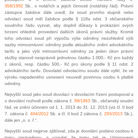
358/1992
Sb., o notářích a jejich činnosti (notářský řád). Právní
zástupce žalobce dále uvedl, že soud prvního stupně nebo
odvolací soud měl žalobce podle § 118a odst. 3 občanského
soudního řádu vyzvat, aby doplnil důkazy k prokázání svých
tvrzení ohledně provedení dalších úkonů právní služby. Kromě
toho odvolací soud při výpočtu výše odměny nezohlednil výši
sazby mimosmluvní odměny podle aktuálního znění advokátního
tarifu a jako výši mimosmluvní odměny za jeden úkon právní
služby stanovil nesprávně jednotnou částku 1.000,- Kč pro každý
z úkonů, resp. částku 500,- Kč pro úkony podle § 11 odst. 2
advokátního tarifu. Dovolatel odvolacímu soudu dále vytkl, že ve
výroku napadeného usnesení neuvedl povinnou osobu k platbě
odměny.
Nejvyšší soud jako soud dovolací v dovolacím řízení postupoval a
o dovolání rozhodl podle zákona č.
99/1963
Sb., občanský soudní
řád, ve znění účinném od 1. 1. 2013 do 31. 12. 2013 (viz čl. II bod
7. zákona č.
404/2012
Sb. a čl. II bod 2 zákona č.
293/2013
Sb.),
dále jen „o. s. ř.“.
Nejvyšší soud nejprve zjišťoval, zda je dovolání podáno osobou k
tomu oprávněnou, a uzavřel, že tomu tak je. Ustanovený