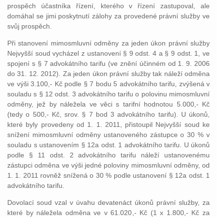
prospěch účastníka řízení, kterého v řízení zastupoval, ale
domáhal se jimi poskytnutí zálohy za provedené právní služby ve
svůj prospěch.
Při stanovení mimosmluvní odměny za jeden úkon právní služby
Nejvyšší soud vycházel z ustanovení § 9 odst. 4 a § 9 odst. 1, ve
spojení s § 7 advokátního tarifu (ve znění účinném od 1. 9. 2006
do 31. 12. 2012). Za jeden úkon právní služby tak náleží odměna
ve výši 3.100,- Kč podle § 7 bodu 5 advokátního tarifu, zvýšená v
souladu s § 12 odst. 3 advokátního tarifu o polovinu mimosmluvní
odměny, jež by náležela ve věci s tarifní hodnotou 5.000,- Kč
(tedy o 500,- Kč, srov. § 7 bod 3 advokátního tarifu). U úkonů,
které byly provedeny od 1. 1. 2011, přistoupil Nejvyšší soud ke
snížení mimosmluvní odměny ustanoveného zástupce o 30 % v
souladu s ustanovením § 12a odst. 1 advokátního tarifu. U úkonů
podle § 11 odst. 2 advokátního tarifu náleží ustanovenému
zástupci odměna ve výši jedné poloviny mimosmluvní odměny, od
1. 1. 2011 rovněž snížená o 30 % podle ustanovení § 12a odst. 1
advokátního tarifu.
Dovolací soud vzal v úvahu devatenáct úkonů právní služby, za
které by náležela odměna ve v 61.020,- Kč (1 x 1.800,- Kč za