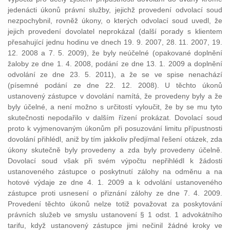
jedenácti úkonů právní služby, jejichž provedení odvolací soud
nezpochybnil, rovněž úkony, o kterých odvolací soud uvedl, že
jejich provedení dovolatel neprokázal (další porady s klientem
přesahující jednu hodinu ve dnech 19. 9. 2007, 28. 11. 2007, 19.
12. 2008 a 7. 5. 2009), že byly neúčelné (opakované doplnění
žaloby ze dne 1. 4. 2008, podání ze dne 13. 1. 2009 a doplnění
odvolání ze dne 23. 5. 2011), a že se ve spise nenachází
(písemné podání ze dne 22. 12. 2008). U těchto úkonů
ustanovený zástupce v dovolání namítá, že provedeny byly a že
byly účelné, a není možno s určitostí vyloučit, že by se mu tyto
skutečnosti nepodařilo v dalším řízení prokázat. Dovolací soud
proto k vyjmenovaným úkonům při posuzování limitu přípustnosti
dovolání přihlédl, aniž by tím jakkoliv předjímal řešení otázek, zda
úkony skutečně byly provedeny a zda byly provedeny účelně.
Dovolací soud však při svém výpočtu nepřihlédl k žádosti
ustanoveného zástupce o poskytnutí zálohy na odměnu a na
hotové výdaje ze dne 4. 1. 2009 a k odvolání ustanoveného
zástupce proti usnesení o přiznání zálohy ze dne 7. 4. 2009.
Provedení těchto úkonů nelze totiž považovat za poskytování
právních služeb ve smyslu ustanovení § 1 odst. 1 advokátního
tarifu, když ustanovený zástupce jimi nečinil žádné kroky ve