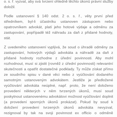
o. s. ř. vyzvat, aby svá tvrzení ohledně těchto úkonů právní služby
doložil.
Podle ustanovení § 140 odst. 2 o. s. ř., věty první před
středníkem, byl-li účastníku ustanoven zástupcem nebo
opatrovníkem advokát, platí jeho hotové výdaje a odměnu za
zastupování, popřípadě též náhradu za daň z přidané hodnoty,
stát.
Z uvedeného ustanovení vyplývá, že soud o úhradě odměny za
zastupování, hotových výdajů advokáta a náhradě za daň z
přidané hodnoty rozhodne z úřední povinnosti. Aby mohl
rozhodnout, musí si zjistit (rovněž z úřední povinnosti) relevantní
skutečnosti a opatřit dostatečné podklady. Ty může získat přímo
ze soudního spisu v dané věci nebo z vyúčtování dodaného
samotným ustanoveným advokátem. Jestliže je předložené
vyúčtování advokáta neúplné, např. proto, že není doloženo
provedení některých v něm tvrzených úkonů, musí soud
poskytnout ustanovenému advokátovi možnost vyúčtování doplnit
(a provedení sporných úkonů prokázat). Pokud by soud k
doložení provedení tvrzených úkonů advokáta nevyzval,
rezignoval by tak na svoji povinnost ex officio o odměně