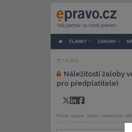
ČLÁNKY
ZÁKONY
N
7. 9. 2018
Náležitosti žaloby v
pro předplatitele)
Pokud správní žaloba neobsahuje bli
orgánů, neznamená to nezbytně její be