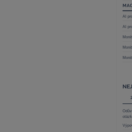
MAG
AI pr
AI pr
Monit
Monit
Monit
NE
Odůvo
otáz
Výpo