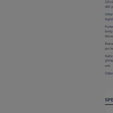
Užívá
dětí 
Urban
legis
Kone
limit
důvo
Rekor
pro l
Naříz
(PPWR
unii
Odpo