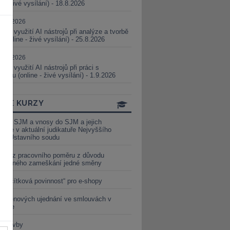
ne - živé vysílání) - 18.8.2026
5.08.2026
ické využití AI nástrojů při analýze a tvorbě
 (online - živé vysílání) - 25.8.2026
1.09.2026
ické využití AI nástrojů při práci s
aturou (online - živé vysílání) - 1.9.2026
INE KURZY
y ze SJM a vnosy do SJM a jejich
izace v aktuální judikatuře Nejvyššího
u a Ústavního soudu
věď z pracovního poměru z důvodu
luveného zameškání jedné směny
„tlačítková povinnost“ pro e-shopy
a cenových ujednání ve smlouvách v
etice
é stavby