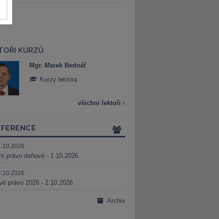
TOŘI KURZŮ
Mgr. Marek Bednář
Mgr. Veronika 
Kurzy lektora
Kurzy lektora
všichni lektoři
FERENCE
1.10.2026
ní právo daňové - 1.10.2026
2.10.2026
é právo 2026 - 2.10.2026
Archiv