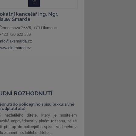
UDNÍ ROZHODNUTÍ
édnutí do policejního spisu (exkluzivně
předplatitele)
i nezletilého dítěte, který je nositelem
ovské odpovědnosti v plném rozsahu, nelze
ít přístup do policejního spisu, vedeného z
u zranění nezletilého dítěte,...