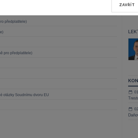
 předplatitele)
ZAVŘÍT
o předplatitele)
LEK
e)
áš Sokol
JUDr. Martin Maisner, Ph.D.,
MCIArb
ktora
 pro předplatitele)
Kurzy lektora
KON
0
né otázky Soudnímu dvoru EU
Trest
0
Daňov