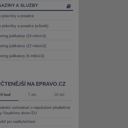
AZÍNY A SLUŽBY
o právníky a poradce
o právníky a poradce (e-book)
oring judikatury (24 měsíců)
oring judikatury (12 měsíců)
oring judikatury (6 měsíců)
JČTENĚJŠÍ NA EPRAVO.CZ
24 hod
7 dní
30 dní
dnění rozhodnutí o nepoložení předběžné
ky Soudnímu dvoru EU
věď pro nadbytečnost