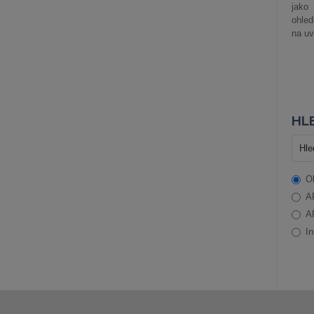
jako
ohle
na uv
HLE
O
A
A
In