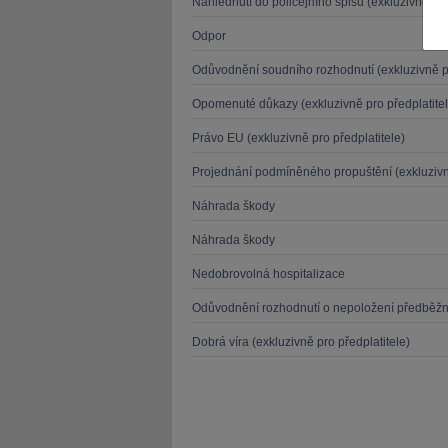
Nahlédnutí do policejního spisu (exkluzivně pro
Odpor
Odůvodnění soudního rozhodnutí (exkluzivně pr
Opomenuté důkazy (exkluzivně pro předplatitel
JUDr. Tomáš Nielsen
JUDr. Tom
Právo EU (exkluzivně pro předplatitele)
Kurzy lektora
Kurzy le
Projednání podmíněného propuštění (exkluzivně
Náhrada škody
Náhrada škody
Nedobrovolná hospitalizace
Odůvodnění rozhodnutí o nepoložení předběž
Dobrá víra (exkluzivně pro předplatitele)