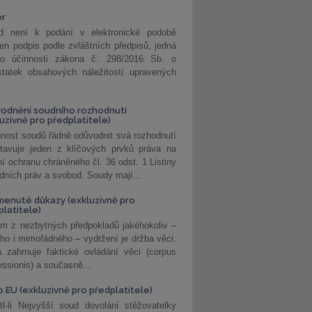
or
d není k podání v elektronické podobě
jen podpis podle zvláštních předpisů, jedná
o účinnosti zákona č. 298/2016 Sb. o
statek obsahových náležitostí upravených
odnění soudního rozhodnutí
luzivně pro předplatitele)
nost soudů řádně odůvodnit svá rozhodnutí
stavuje jeden z klíčových prvků práva na
í ochranu chráněného čl. 36 odst. 1 Listiny
dních práv a svobod. Soudy mají...
enuté důkazy (exkluzivně pro
platitele)
m z nezbytných předpokladů jakéhokoliv –
ho i mimořádného – vydržení je držba věci.
 zahrnuje faktické ovládání věci (corpus
ssionis) a současně...
o EU (exkluzivně pro předplatitele)
l-li Nejvyšší soud dovolání stěžovatelky