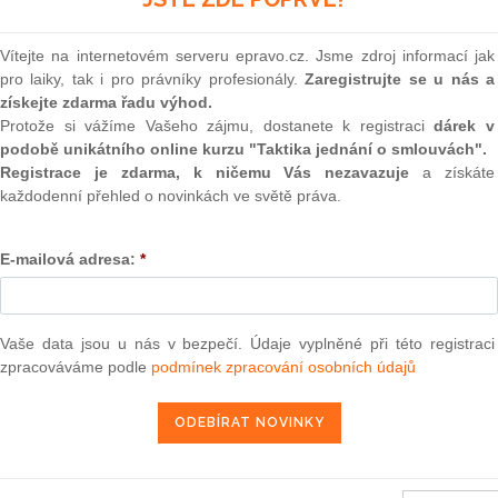
(onli
 tento aktuální judikát?
2
Vítejte na internetovém serveru epravo.cz. Jsme zdroj informací jak
určena naše služba „
Monitoring judikatury
“.
Prakt
pro laiky, tak i pro právníky profesionály.
Zaregistrujte se u nás a
smluv
získejte zdarma řadu výhod.
eré jsou určené pouze předplatitelům a nejsou přístupné
0
Protože si vážíme Vašeho zájmu, dostanete k registraci
dárek v
veřejně.
Prakt
podobě unikátního online kurzu "Taktika jednání o smlouvách".
judik
ce informací navštivte náš
Registrace je zdarma, k ničemu Vás nezavazuje
a získáte
každodenní přehled o novinkách ve světě práva.
ONL
E-SHOP
E-mailová adresa:
*
Vnos
m předplatné -
přihlásit se
valor
soud
Výpo
Vaše data jsou u nás v bezpečí. Údaje vyplněné při této registraci
neom
zpracováváme podle
podmínek zpracování osobních údajů
7. 9. 2018
Nová 
Změn
energ
Čern