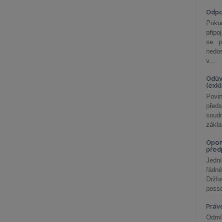
Odp
Poku
připo
se p
nedo
v...
Odův
(exk
Povin
před
soudn
zákla
Opom
před
Jední
řádné
Držba
posse
Práv
Odmít