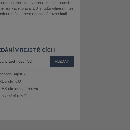
 nepřípustné ve vztahu k její námitce
dně aplikace práva EU s odůvodněním, že
edené otázce není napadené rozhodnutí...
DÁNÍ V REJSTŘÍCÍCH
bchodní rejstřík
RES dle IČO
RES dle jména / názvu
solvenční rejstřík