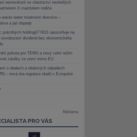
ní nemovitosti ve vlastnictví nezletilých
partnerem či manželem rodiče
 waste water treatment directive –
lativa a její dopady
c prázdných holdingů? NSS upozorňuje na
y osvobození dividend bez ekonomického
du
dní pokuta pro TEMU a nový celní režim
evné zásilky ze zemí mimo EU
ení o obalech a obalových odpadech
) – nová éra regulace obalů v Evropské
r