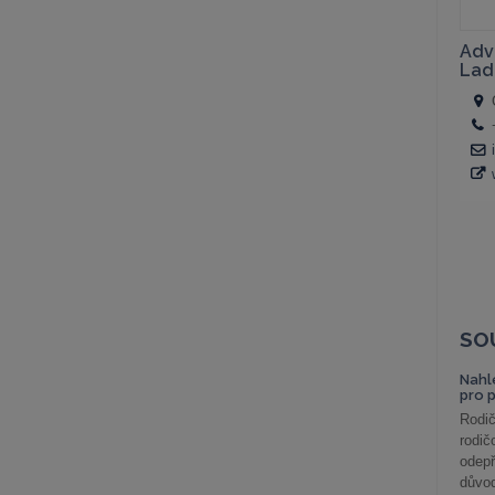
SO
Nahl
pro 
Rodič
rodič
odepř
důvod