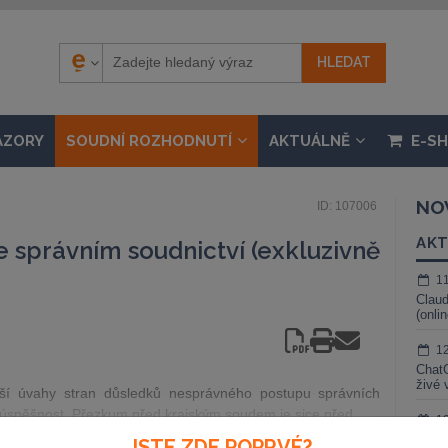
ÁZORY
SOUDNÍ ROZHODNUTÍ
AKTUÁLNĚ
E-S
NO
ID: 107006
AKT
e správním soudnictví (exkluzivně
1
Claud
(onli
1
ChatG
živé 
žší úvahy stran důsledků nesprávného postupu správních
zúspěšnost. Přezkum před krajským soudem je sice před
1
Gemin
JSTE ZDE POPRVÉ?