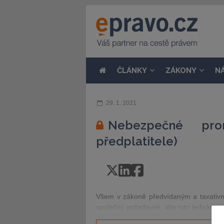
ČLÁNKY
ZÁKONY
N
29. 1. 2021
Nebezpečné pron
předplatitele)
Všem v zákoně předvídaným a taxativ
společný požadavek, aby toto jednání b