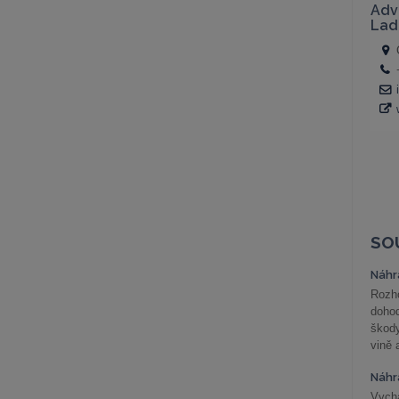
SO
Náhr
Rozho
doho
škod
vině 
Náhr
Vychá