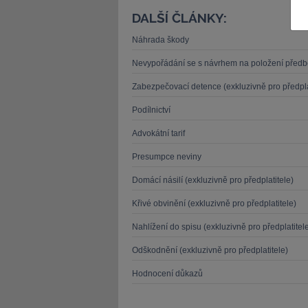
DALŠÍ ČLÁNKY:
Náhrada škody
Nevypořádání se s návrhem na položení před
Zabezpečovací detence (exkluzivně pro předpla
JUDr. Tomáš Nielsen
JUDr. Tom
Podílnictví
Kurzy lektora
Kurzy le
Advokátní tarif
Presumpce neviny
Domácí násilí (exkluzivně pro předplatitele)
Křivé obvinění (exkluzivně pro předplatitele)
Nahlížení do spisu (exkluzivně pro předplatitel
Odškodnění (exkluzivně pro předplatitele)
Hodnocení důkazů