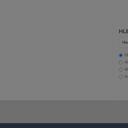
HLE
O
A
A
In