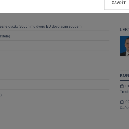
ZAVŘÍT
běžné otázky Soudnímu dvoru EU dovolacím soudem
LEK
titele)
áš Sokol
JUDr. Martin Maisner, Ph.D.,
MCIArb
ktora
Kurzy lektora
KON
0
Trest
e)
0
Daňov