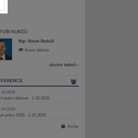
TOŘI KURZŮ
Mgr. Marek Bednář
Mgr. Veronika 
Kurzy lektora
Kurzy lektora
všichni lektoři
FERENCE
1.10.2026
ní právo daňové - 1.10.2026
2.10.2026
é právo 2026 - 2.10.2026
Archiv