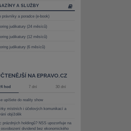
AZÍNY A SLUŽBY
o právníky a poradce (e-book)
oring judikatury (24 měsíců)
oring judikatury (12 měsíců)
oring judikatury (6 měsíců)
JČTENĚJŠÍ NA EPRAVO.CZ
24 hod
7 dní
30 dní
e upíšete do reality show
rky místních i účelových komunikací a
vání objížděk
c prázdných holdingů? NSS upozorňuje na
y osvobození dividend bez ekonomického