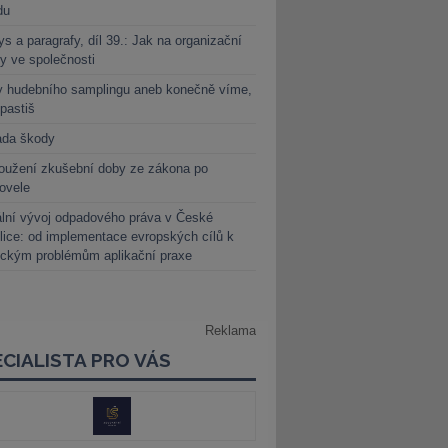
du
s a paragrafy, díl 39.: Jak na organizační
y ve společnosti
y hudebního samplingu aneb konečně víme,
 pastiš
ada škody
oužení zkušební doby ze zákona po
novele
lní vývoj odpadového práva v České
lice: od implementace evropských cílů k
ickým problémům aplikační praxe