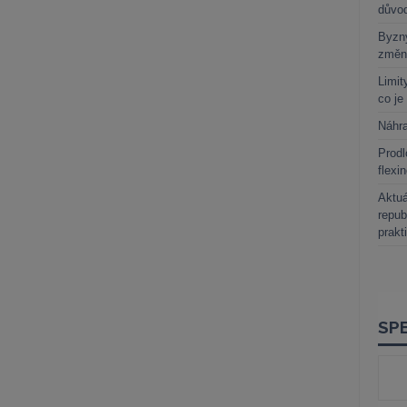
důvo
Byzny
změn
Limit
co je
Náhr
Prodl
flexi
Aktuá
repub
prakt