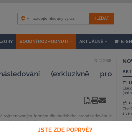
ÁZORY
SOUDNÍ ROZHODNUTÍ
AKTUÁLNĚ
E-S
NO
ID: 112485
AKT
ásledování (exkluzivně pro
1
Claud
(onli
1
ChatG
živé 
ně vyjmenovaným formám dlouhodobého pronásledování je
ylo způsobilé vzbudit v poškozeném důvodnou obavu o j
1
JSTE ZDE POPRVÉ?
Gemin