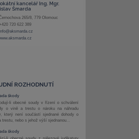
UDNÍ ROZHODNUTÍ
ada škody
dují-li obecné soudy v řízení o schválení
dy o vině a trestu o nároku na náhradu
y, který není součástí sjednané dohody o
a trestu, nebo s jehož výší sjednanou...
ada škody
zí-li obecné soudy z nálezové judikatury