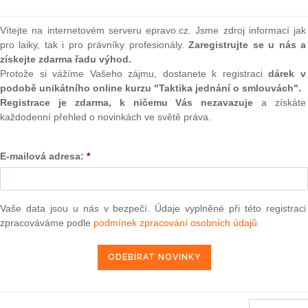
(onli
 tento aktuální judikát?
2
Vítejte na internetovém serveru epravo.cz. Jsme zdroj informací jak
určena naše služba „
Monitoring judikatury
“.
Prakt
pro laiky, tak i pro právníky profesionály.
Zaregistrujte se u nás a
smluv
získejte zdarma řadu výhod.
eré jsou určené pouze předplatitelům a nejsou přístupné
Protože si vážíme Vašeho zájmu, dostanete k registraci
dárek v
0
veřejně.
podobě unikátního online kurzu "Taktika jednání o smlouvách".
Prakt
judik
Registrace je zdarma, k ničemu Vás nezavazuje
a získáte
ce informací navštivte náš
každodenní přehled o novinkách ve světě práva.
ONL
E-SHOP
E-mailová adresa:
*
Vnos
m předplatné -
přihlásit se
valor
soud
Vaše data jsou u nás v bezpečí. Údaje vyplněné při této registraci
Výpo
neom
zpracováváme podle
podmínek zpracování osobních údajů
ra, právo |
www.epravo.cz
Nová 
Změn
29. 1. 2021
energ
Čern