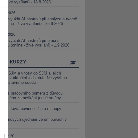
ne - živé vysílání) - 18.8.2026
5.08.2026
ické využití AI nástrojů při analýze a tvorbě
 (online - živé vysílání) - 25.8.2026
1.09.2026
ické využití AI nástrojů při práci s
aturou (online - živé vysílání) - 1.9.2026
INE KURZY
y ze SJM a vnosy do SJM a jejich
izace v aktuální judikatuře Nejvyššího
u a Ústavního soudu
věď z pracovního poměru z důvodu
luveného zameškání jedné směny
„tlačítková povinnost“ pro e-shopy
a cenových ujednání ve smlouvách v
etice
é stavby