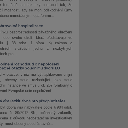
 formálně, ale fakticky postupují tak, že
učí možnost, aby se mohl odškodnění újmy
obené mimořádnými opatřeními...
brovolná hospitalizace
ínku bezprostřednosti závažného ohrožení
 nebo svého okolí, která představuje ve
lu § 38 odst. 1 písm. b) zákona o
votních službách jednu z nezbytných
nek pro...
odnění rozhodnutí o nepoložení
běžné otázky Soudnímu dvoru EU
 v otázce, v níž má být aplikováno unijní
o, obecný soud rozhodující jako soud
dní instance ve smyslu čl. 267 Smlouvy o
vání Evropské unie nepoložení...
 víra (exkluzivně pro předplatitele)
 být dobrá víra nabyvatele podle § 984 odst.
kona č. 89/2012 Sb., občanský zákoník,
cena z důvodu nedostatečné investigativní
ity, musí obecný soud ústavně...