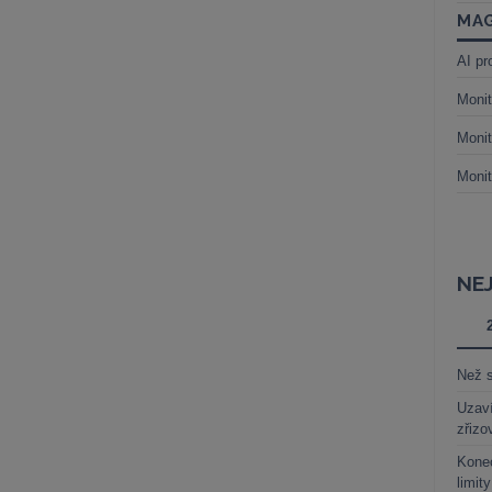
MAG
AI pr
Monit
Monit
Monit
NE
Než s
Uzaví
zřizo
Kone
limit