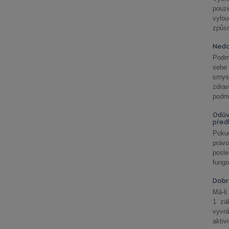
pouze
vylo
způs
Nedo
Podm
sebe
smys
zdra
podmí
Odův
před
Pokud
práv
posle
fungo
Dobrá
Má-li
1 zá
vyvrá
aktiv