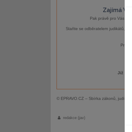
Zajímá Vás
Pak právě pro Vás je 
Staňte se odběratelem judikátů, kt
Pro ví
Již má
© EPRAVO.CZ – Sbírka zákonů, judikatu
redakce (jav)