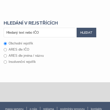
HLEDÁNÍ V REJSTŘÍCÍCH
Obchodní rejstřík
ARES dle IČO
ARES dle jména / názvu
Insolvenční rejstřík
mapa serveru
o nás
reklama
podmínky provozu
kontakty