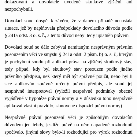
dokazování a dovolatelé uvedené skutkové zjištění ani
nezpochybnili.
Dovolací soud dospěl k závěru, že v daném případě nenastala
situace, jež by naplňovala předpoklady dovolacího důvodu podle
§ 241a odst. 3 o. s. ř., a tento důvod nebyl tedy uplatněn právem.
Dovolací soud se dále zabýval namítaným nesprávným právním
posouzením věci ve smyslu § 241a odst. 2 písm. b) o. s. ř., kterým
je pochybení soudu při aplikaci práva na zjištěný skutkový stav,
tedy případ, kdy byl skutkový stav posouzen podle jiného
právního předpisu, než který měl být správně použit, nebo byl-li
sice aplikován správně určený právní předpis, ale soud jej
nesprávně interpretoval (vyložil nesprávně podmínky obecně
vyjádřené v hypotéze právní normy a v důsledku toho nesprávně
aplikoval vlastní pravidlo, stanovené dispozicí právní normy).
Nesprávné právní posouzení věci je způsobilým dovolacím
důvodem jen tehdy, jestliže právě na něm napadené rozhodnutí
spočívalo, jinými slovy bylo-li rozhodující pro výrok rozhodnutí