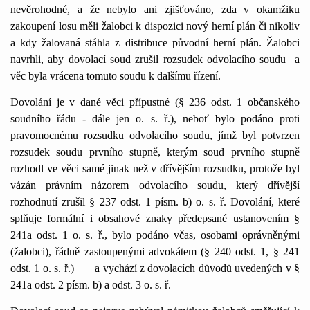
nevěrohodné, a že nebylo ani zjišťováno, zda v okamžiku
zakoupení losu měli žalobci k dispozici nový herní plán či nikoliv
a kdy žalovaná stáhla z distribuce původní herní plán. Žalobci
navrhli, aby dovolací soud zrušil rozsudek odvolacího soudu
a
věc byla vrácena tomuto soudu k dalšímu řízení.
Dovolání je v dané věci přípustné (§ 236 odst. 1 občanského
soudního řádu - dále jen o. s. ř.), neboť bylo podáno proti
pravomocnému rozsudku odvolacího soudu, jímž byl potvrzen
rozsudek soudu prvního stupně, kterým soud prvního stupně
rozhodl ve věci samé jinak než v dřívějším rozsudku, protože byl
vázán právním názorem odvolacího soudu, který dřívější
rozhodnutí zrušil § 237 odst. 1 písm. b) o. s. ř. Dovolání, které
splňuje formální i obsahové znaky předepsané ustanovením §
241a odst. 1 o. s. ř., bylo podáno včas, osobami oprávněnými
(žalobci), řádně zastoupenými advokátem (§ 240 odst. 1, § 241
odst. 1 o. s. ř.)
a vychází z dovolacích důvodů uvedených v §
241a odst. 2 písm. b) a odst. 3 o. s. ř.