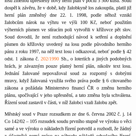
losů změnou upřesněný nový herní plán v počtu 3 500 kusů. Soud
dospěl k závěru, že v době, kdy žalobkyně los zakoupila, platil již
herní plán změněný dne 22. 1. 1998, podle něhož vznikl
žalobcům nárok na výhru ve výši 100 Kč, neboť použitím
výherních písmen ve stíracím poli vytvořili v křížovce pět slov.
Soud dovodil, že není rozhodující návod k setření a doplnění
písmen do křížovky uvedený na losu podle původního herního
pánu z roku 1997, na něž text losu i odkazoval, neboť podle § 42
odst. 1 zákona č.
202/1990
Sb., o loteriích a jiných podobných
hrách, je závazným pouze platný herní plán, nikoliv text losu.
Jednání žalované nepovažoval soud za rozporný s dobrými
mravy, když žalovaná využila svého práva podle § 6 citovaného
zákona a požádala Ministerstvo financí ČR o změnu herního
plánu, spočívající v jeho upřesnění, a tato změna byla schválena.
Řízení soud zastavil v části, v níž žalobci vzali žalobu zpět.
Městský soud v Praze rozsudkem ze dne 6. června 2002 č. j. 14
Co 142/02 – 105 rozsudek soudu prvního stupně ve výroku o věci
samé a ve výroku o nákladech řízení potvrdil a rozhodl, že žádný
z účastníků nemá právo na náhradu nákladů odvolacího řízení.