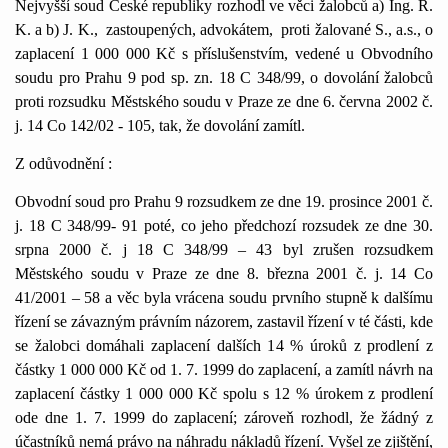
Nejvyšší soud České republiky rozhodl ve věci žalobců a) Ing. R.
K. a b) J. K.,
zastoupených, advokátem,
proti žalované S., a.s., o
zaplacení 1 000 000 Kč s příslušenstvím, vedené u Obvodního
soudu pro Prahu 9 pod sp. zn. 18 C 348/99, o dovolání žalobců
proti rozsudku Městského soudu v Praze ze dne 6. června 2002 č.
j. 14 Co 142/02 - 105, tak, že dovolání zamítl.
Z odůvodnění :
Obvodní soud pro Prahu 9 rozsudkem ze dne 19. prosince 2001 č.
j. 18 C 348/99- 91 poté, co jeho předchozí rozsudek ze dne 30.
srpna 2000 č. j 18 C 348/99 – 43 byl zrušen rozsudkem
Městského soudu v Praze ze dne 8. března 2001 č. j. 14 Co
41/2001 – 58 a věc byla vrácena soudu prvního stupně k dalšímu
řízení se závazným právním názorem, zastavil řízení v té části, kde
se žalobci domáhali zaplacení dalších 14 % úroků z prodlení z
částky 1 000 000 Kč od 1. 7. 1999 do zaplacení, a zamítl návrh na
zaplacení částky 1 000 000 Kč spolu s 12 % úrokem z prodlení
ode dne 1. 7. 1999 do zaplacení; zároveň rozhodl, že žádný z
účastníků nemá právo na náhradu nákladů řízení. Vyšel ze zjištění,