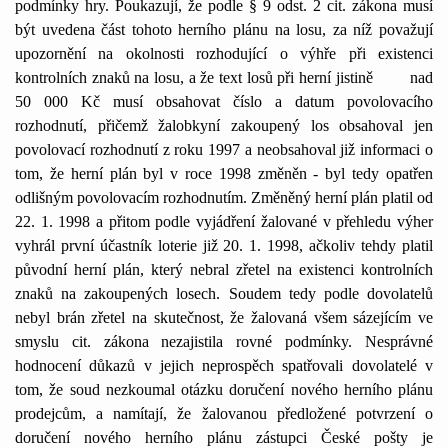
podmínky hry. Poukazují, že podle § 9 odst. 2 cit. zákona musí
být uvedena část tohoto herního plánu na losu, za níž považují
upozornění na okolnosti rozhodující o výhře při existenci
kontrolních znaků na losu, a že text losů při herní jistině
nad
50 000 Kč musí obsahovat číslo a datum povolovacího
rozhodnutí, přičemž žalobkyní zakoupený los obsahoval jen
povolovací rozhodnutí z roku 1997 a neobsahoval již informaci o
tom, že herní plán byl v roce 1998 změněn - byl tedy opatřen
odlišným povolovacím rozhodnutím. Změněný herní plán platil od
22. 1. 1998 a přitom podle vyjádření žalované v přehledu výher
vyhrál první účastník loterie již 20. 1. 1998, ačkoliv tehdy platil
původní herní plán, který nebral zřetel na existenci kontrolních
znaků na zakoupených losech. Soudem tedy podle dovolatelů
nebyl brán zřetel na skutečnost, že žalovaná všem sázejícím ve
smyslu cit. zákona nezajistila rovné podmínky. Nesprávné
hodnocení důkazů v jejich neprospěch spatřovali dovolatelé v
tom, že soud nezkoumal otázku doručení nového herního plánu
prodejcům, a namítají, že žalovanou předložené potvrzení o
doručení nového herního plánu zástupci České pošty je