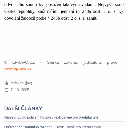
odvolacího soudu byl postižen takovými vadami, Nejvyšší soud
České republiky, aniž nařídil jednání (§ 243a odst. 1 o. s. ř.),
dovolání žalobců podle § 243b odst. 2 o. s. ř. zamítl.
© EPRAVO.CZ – Sbírka zákonů, judikatura, právo |
www.epravo.cz
redakce (jav)
7. 10. 2005
DALŠÍ ČLÁNKY:
Nahlédnutí do policejního spisu (exkluzivně pro předplatitele)
Odůvodnění soudního rozhodnutí (exkluzivně pro předplatitele)