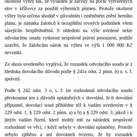
okolnost výhry tak, že výsledek je závislý na počtu vytvořených
slov v křížovce za použití výherních písmen. Protože okolnost
výhry byla určena shodně v původním i změněném znění herního
plánu, je námitka žalobců k nezajištění rovných podmínek všem
sázejícím bezpředmětná. S ohledem na výše uvedené nelze
odvolacímu soudu vytknout nesprávné právní posouzení, jestliže
uzavřel, že žalobcům nárok na výhru ve výši 1 000 000 Kč
nevznikl.
Ze shora uvedeného vyplývá, že rozsudek odvolacího soudu je z
hlediska dovolacího důvodu podle § 241a odst. 2 písm. b) o. s. ř.
správný.
Podle § 242 odst. 3 o. s. ř. lze rozhodnutí odvolacího soudu
přezkoumat jen z důvodů uplatněných v dovolání. Je-li dovolání
přípustné, dovolací soud přihlédne též k vadám uvedeným v §
229 odst. 1, § 229 odst. 2 písm. a) a b) a § 229 odst. 3, jakož i k
jiným vadám řízení, které mohly mít za následek nesprávné
rozhodnutí ve věci, i když nebyly v dovolání uplatněny. Protože
nebylo zjištěno a ani dovolateli tvrzeno, že by rozsudek