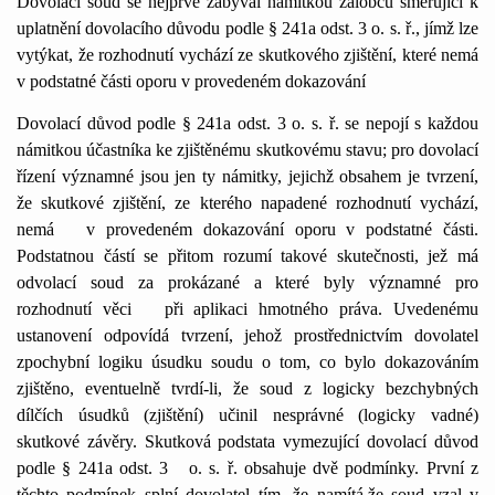
Dovolací soud se nejprve zabýval námitkou žalobců směřující k
uplatnění dovolacího důvodu podle § 241a odst. 3 o. s. ř., jímž lze
vytýkat, že rozhodnutí vychází ze skutkového zjištění, které nemá
v podstatné části oporu v provedeném dokazování
Dovolací důvod podle § 241a odst. 3 o. s. ř. se nepojí s každou
námitkou účastníka ke zjištěnému skutkovému stavu; pro dovolací
řízení významné jsou jen ty námitky, jejichž obsahem je tvrzení,
že skutkové zjištění, ze kterého napadené rozhodnutí vychází,
nemá
v provedeném dokazování oporu v podstatné části.
Podstatnou částí se přitom rozumí takové skutečnosti, jež má
odvolací soud za prokázané a které byly významné pro
rozhodnutí věci
při aplikaci hmotného práva. Uvedenému
ustanovení odpovídá tvrzení, jehož prostřednictvím dovolatel
zpochybní logiku úsudku soudu o tom, co bylo dokazováním
zjištěno, eventuelně tvrdí-li, že soud z logicky bezchybných
dílčích úsudků (zjištění) učinil nesprávné (logicky vadné)
skutkové závěry. Skutková podstata vymezující dovolací důvod
podle § 241a odst. 3
o. s. ř. obsahuje dvě podmínky. První z
těchto podmínek splní dovolatel tím, že namítá,
že soud vzal v