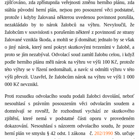
zjišťováno, zda zpřístupnila veřejnosti změnu herního plánu, zda
stáhla původní herní plán, nejsou pro posouzení věci podstatné,
protože i kdyby žalovaná některou uvedenou povinnost porušila,
nezakládalo by to nárok žalobců na výhru. Nevyloučil, že
žalobcům v souvislosti s porušením některé z povinností ze strany
žalované vznikla škoda, a mohli se jí domáhat; jednalo by se však
o jiný nárok, který není pokryt skutkovými tvrzeními v žalobě, a
proto se jím nezabýval. Odvolací soud zamítl žalobu celou, i když
podle herního plánu měli nárok na výhru ve výši 100 Kč, protože
této výhry se v řízení nedomáhali, a navíc si odmítli výhru v této
výši převzít. Uzavřel, že žalobcům nárok na výhru ve výši 1 000
000 Kč nevznikl.
Proti rozsudku odvolacího soudu podali žalobci dovolání, neboť
nesouhlasí s právním posouzením věci odvolacím soudem a
domnívají se rovněž, že rozhodnutí vychází ze skutkového
zjištění, které nemá v podstatné části oporu v provedeném
dokazování. Nesouhlasí s názorem odvolacího soudu, že pouze
herní plán ve smyslu § 42 odst. 1 zákona
č.
202/1990
Sb. určuje