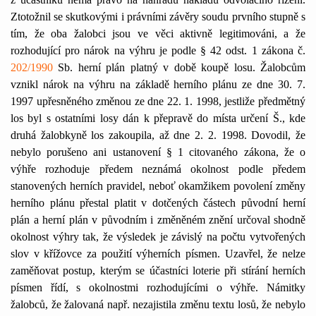
Ztotožnil se skutkovými i právními závěry soudu prvního stupně s
tím, že oba žalobci jsou ve věci aktivně legitimováni, a že
rozhodující pro nárok na výhru je podle § 42 odst. 1 zákona č.
202/1990
Sb. herní plán platný v době koupě losu. Žalobcům
vznikl nárok na výhru na základě herního plánu ze dne 30. 7.
1997 upřesněného změnou ze dne 22. 1. 1998, jestliže předmětný
los byl s ostatními losy dán k přepravě do místa určení Š., kde
druhá žalobkyně los zakoupila, až dne 2. 2. 1998. Dovodil, že
nebylo porušeno ani ustanovení § 1 citovaného zákona, že o
výhře rozhoduje předem neznámá okolnost podle předem
stanovených herních pravidel, neboť okamžikem povolení změny
herního plánu přestal platit v dotčených částech původní herní
plán a herní plán v původním i změněném znění určoval shodně
okolnost výhry tak, že výsledek je závislý na počtu vytvořených
slov v křížovce za použití výherních písmen. Uzavřel, že nelze
zaměňovat postup, kterým se účastníci loterie při stírání herních
písmen řídí, s okolnostmi rozhodujícími o výhře. Námitky
žalobců, že žalovaná např. nezajistila změnu textu losů, že nebylo