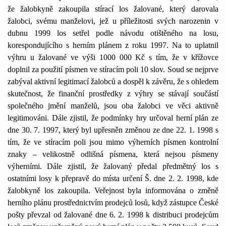
že žalobkyně zakoupila stírací los žalované, který darovala
žalobci, svému manželovi, jež u příležitosti svých narozenin v
dubnu 1999 los setřel podle návodu otištěného na losu,
korespondujícího s herním plánem z roku 1997. Na to uplatnil
výhru u žalované ve výši 1000 000 Kč s tím, že v křížovce
doplnil za použití písmen ve stíracím poli 10 slov. Soud se nejprve
zabýval aktivní legitimací žalobců a dospěl k závěru, že s ohledem
skutečnost, že finanční prostředky z výhry se stávají součástí
společného jmění manželů, jsou oba žalobci ve věci aktivně
legitimováni. Dále zjistil, že podmínky hry určoval herní plán ze
dne 30. 7. 1997, který byl upřesněn změnou ze dne 22. 1. 1998 s
tím, že ve stíracím poli jsou mimo výherních písmen kontrolní
znaky – velikostně odlišná písmena, která nejsou písmeny
výherními. Dále zjistil, že žalovaný předal předmětný los s
ostatními losy k přepravě do místa určení Š. dne 2. 2. 1998, kde
žalobkyně los zakoupila. Veřejnost byla informována o změně
herního plánu prostřednictvím prodejců losů, když zástupce České
pošty převzal od žalované dne 6. 2. 1998 k distribuci prodejcům