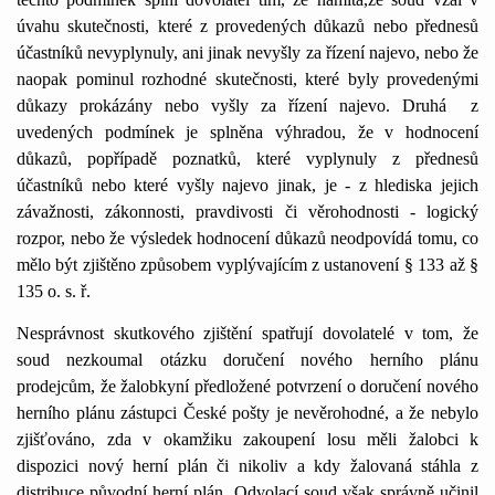
úvahu skutečnosti, které z provedených důkazů nebo přednesů
účastníků nevyplynuly, ani jinak nevyšly za řízení najevo, nebo že
naopak pominul rozhodné skutečnosti, které byly provedenými
důkazy prokázány nebo vyšly za řízení najevo. Druhá
z
uvedených podmínek je splněna výhradou, že v hodnocení
důkazů, popřípadě poznatků, které vyplynuly z přednesů
účastníků nebo které vyšly najevo jinak, je - z hlediska jejich
závažnosti, zákonnosti, pravdivosti či věrohodnosti - logický
rozpor, nebo že výsledek hodnocení důkazů neodpovídá tomu, co
mělo být zjištěno způsobem vyplývajícím z ustanovení § 133 až §
135 o. s. ř.
Nesprávnost skutkového zjištění spatřují dovolatelé v tom, že
soud nezkoumal otázku doručení nového herního plánu
prodejcům, že žalobkyní předložené potvrzení o doručení nového
herního plánu zástupci České pošty je nevěrohodné, a že nebylo
zjišťováno, zda v okamžiku zakoupení losu měli žalobci k
dispozici nový herní plán či nikoliv a kdy žalovaná stáhla z
distribuce původní herní plán. Odvolací soud však správně učinil