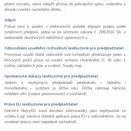
plném rozsahu, nelze odepřít přístup do policejního spisu, vedeného z
důvodu zranění nezletilého dítěte,...
Odpor
Pokud není k podání v elektronické podobě připojen podpis podle
zvláštních předpisů, jedná se po účinnosti zákona č. 298/2016 Sb. o
nedostatek obsahových náležitostí upravených v...
Odůvodnění soudního rozhodnutí (exkluzivně pro předplatitele)
Povinnost soudů řádně odůvodnit svá rozhodnutí představuje jeden z
klíčových prvků práva na soudní ochranu chráněného čl. 36 odst. 1
Listiny základních práv a svobod. Soudy mají...
Opomenuté důkazy (exkluzivně pro předplatitele)
Jedním z nezbytných předpokladů jakéhokoliv – řádného i
mimořádného – vydržení je držba věci. Držba zahrnuje faktické
ovládání věci (corpus possessionis) a současně...
Právo EU (exkluzivně pro předplatitele)
Odmítl-li Nejvyšší soud dovolání stěžovatelky jako nepřípustné ve
vztahu k její námitce ohledně aplikace práva EU s odůvodněním, že na
uvedené otázce není napadené rozhodnutí...