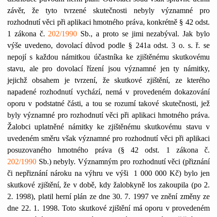
závěr, že tyto tvrzené skutečnosti nebyly významné pro
rozhodnutí věci při aplikaci hmotného práva, konkrétně § 42 odst.
1 zákona č.
202/1990
Sb., a proto se jimi nezabýval. Jak bylo
výše uvedeno, dovolací důvod podle § 241a odst. 3 o. s. ř. se
nepojí s každou námitkou účastníka ke zjištěnému skutkovému
stavu, ale pro dovolací řízení jsou významné jen ty námitky,
jejichž obsahem je tvrzení, že skutkové zjištění, ze kterého
napadené rozhodnutí vychází, nemá v provedeném dokazování
oporu v podstatné části, a tou se rozumí takové skutečnosti, jež
byly významné pro rozhodnutí věci při aplikaci hmotného práva.
Žalobci uplatněné námitky ke zjištěnému skutkovému stavu v
uvedeném směru však významné pro rozhodnutí věci při aplikaci
posuzovaného hmotného práva (§ 42 odst. 1 zákona č.
202/1990
Sb.) nebyly. Významným pro rozhodnutí věci (přiznání
či nepřiznání nároku na výhru ve výši
1 000 000 Kč) bylo jen
skutkové zjištění, že v době, kdy žalobkyně los zakoupila (po 2.
2. 1998), platil herní plán ze dne 30. 7. 1997 ve znění změny ze
dne 22. 1. 1998. Toto skutkové zjištění má oporu v provedeném