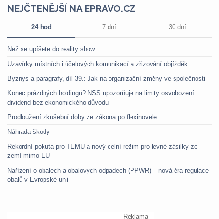
NEJČTENĚJŠÍ NA EPRAVO.CZ
24 hod
7 dní
30 dní
Než se upíšete do reality show
Uzavírky místních i účelových komunikací a zřizování objížděk
Byznys a paragrafy, díl 39.: Jak na organizační změny ve společnosti
Konec prázdných holdingů? NSS upozorňuje na limity osvobození
dividend bez ekonomického důvodu
Prodloužení zkušební doby ze zákona po flexinovele
Náhrada škody
Rekordní pokuta pro TEMU a nový celní režim pro levné zásilky ze
zemí mimo EU
Nařízení o obalech a obalových odpadech (PPWR) – nová éra regulace
obalů v Evropské unii