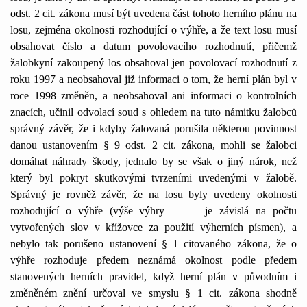
odst. 2 cit. zákona musí být uvedena část tohoto herního plánu na
losu, zejména okolnosti rozhodující o výhře, a že text losu musí
obsahovat číslo a datum povolovacího rozhodnutí, přičemž
žalobkyní zakoupený los obsahoval jen povolovací rozhodnutí z
roku 1997 a neobsahoval již informaci o tom, že herní plán byl v
roce 1998 změněn, a neobsahoval ani informaci o kontrolních
znacích, učinil odvolací soud s ohledem na tuto námitku žalobců
správný závěr, že i kdyby žalovaná porušila některou povinnost
danou ustanovením § 9 odst. 2 cit. zákona, mohli se žalobci
domáhat náhrady škody, jednalo by se však o jiný nárok, než
který byl pokryt skutkovými tvrzeními uvedenými v žalobě.
Správný je rovněž závěr, že na losu byly uvedeny okolnosti
rozhodující o výhře (výše výhry
je závislá na počtu
vytvořených slov v křížovce za použití výherních písmen), a
nebylo tak porušeno ustanovení § 1 citovaného zákona, že o
výhře rozhoduje předem neznámá okolnost podle předem
stanovených herních pravidel, když herní plán v původním i
změněném znění určoval ve smyslu § 1 cit. zákona shodně