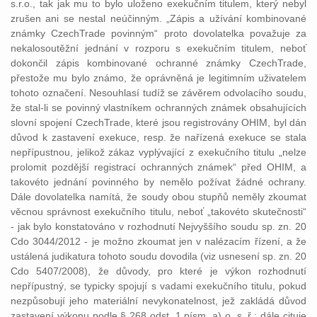
s.r.o., tak jak mu to bylo uloženo exekučním titulem, který nebyl
zrušen ani se nestal neúčinným. „Zápis a užívání kombinované
známky CzechTrade povinným“ proto dovolatelka považuje za
nekalosoutěžní jednání v rozporu s exekučním titulem, neboť
dokončil zápis kombinované ochranné známky CzechTrade,
přestože mu bylo známo, že oprávněná je legitimním uživatelem
tohoto označení. Nesouhlasí tudíž se závěrem odvolacího soudu,
že stal-li se povinný vlastníkem ochranných známek obsahujících
slovní spojení CzechTrade, které jsou registrovány OHIM, byl dán
důvod k zastavení exekuce, resp. že nařízená exekuce se stala
nepřípustnou, jelikož zákaz vyplývající z exekučního titulu „nelze
prolomit pozdější registrací ochranných známek“ před OHIM, a
takovéto jednání povinného by nemělo požívat žádné ochrany.
Dále dovolatelka namítá, že soudy obou stupňů neměly zkoumat
věcnou správnost exekučního titulu, neboť „takovéto skutečnosti“
- jak bylo konstatováno v rozhodnutí Nejvyššího soudu sp. zn. 20
Cdo 3044/2012 - je možno zkoumat jen v nalézacím řízení, a že
ustálená judikatura tohoto soudu dovodila (viz usnesení sp. zn. 20
Cdo 5407/2008), že důvody, pro které je výkon rozhodnutí
nepřípustný, se typicky spojují s vadami exekučního titulu, pokud
nezpůsobují jeho materiální nevykonatelnost, jež zakládá důvod
zastavení výkonu podle § 268 odst. 1 písm. a) o. s. ř.; dále cituje