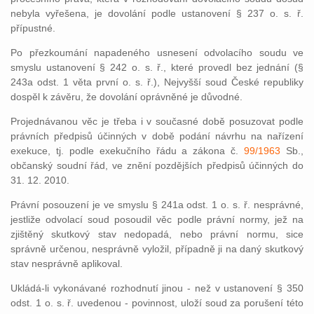
nebyla vyřešena, je dovolání podle ustanovení § 237 o. s. ř.
přípustné.
Po přezkoumání napadeného usnesení odvolacího soudu ve
smyslu ustanovení § 242 o. s. ř., které provedl bez jednání (§
243a odst. 1 věta první o. s. ř.), Nejvyšší soud České republiky
dospěl k závěru, že dovolání oprávněné je důvodné.
Projednávanou věc je třeba i v současné době posuzovat podle
právních předpisů účinných v době podání návrhu na nařízení
exekuce, tj. podle exekučního řádu a zákona č.
99/1963
Sb.,
občanský soudní řád, ve znění pozdějších předpisů účinných do
31. 12. 2010.
Právní posouzení je ve smyslu § 241a odst. 1 o. s. ř. nesprávné,
jestliže odvolací soud posoudil věc podle právní normy, jež na
zjištěný skutkový stav nedopadá, nebo právní normu, sice
správně určenou, nesprávně vyložil, případně ji na daný skutkový
stav nesprávně aplikoval.
Ukládá-li vykonávané rozhodnutí jinou - než v ustanovení § 350
odst. 1 o. s. ř. uvedenou - povinnost, uloží soud za porušení této