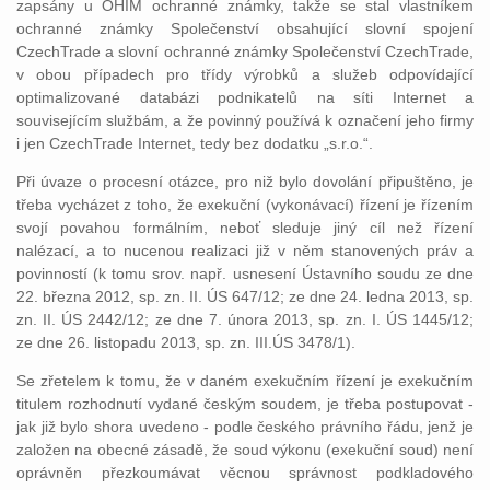
zapsány u OHIM ochranné známky, takže se stal vlastníkem
ochranné známky Společenství obsahující slovní spojení
CzechTrade a slovní ochranné známky Společenství CzechTrade,
v obou případech pro třídy výrobků a služeb odpovídající
optimalizované databázi podnikatelů na síti Internet a
souvisejícím službám, a že povinný používá k označení jeho firmy
i jen CzechTrade Internet, tedy bez dodatku „s.r.o.“.
Při úvaze o procesní otázce, pro niž bylo dovolání připuštěno, je
třeba vycházet z toho, že exekuční (vykonávací) řízení je řízením
svojí povahou formálním, neboť sleduje jiný cíl než řízení
nalézací, a to nucenou realizaci již v něm stanovených práv a
povinností (k tomu srov. např. usnesení Ústavního soudu ze dne
22. března 2012, sp. zn. II. ÚS 647/12; ze dne 24. ledna 2013, sp.
zn. II. ÚS 2442/12; ze dne 7. února 2013, sp. zn. I. ÚS 1445/12;
ze dne 26. listopadu 2013, sp. zn. III.ÚS 3478/1).
Se zřetelem k tomu, že v daném exekučním řízení je exekučním
titulem rozhodnutí vydané českým soudem, je třeba postupovat -
jak již bylo shora uvedeno - podle českého právního řádu, jenž je
založen na obecné zásadě, že soud výkonu (exekuční soud) není
oprávněn přezkoumávat věcnou správnost podkladového