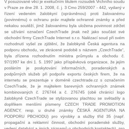
V posuzované věci je exekučním titulem rozsudek Vrchního soudu
v Praze ze dne 28. 1. 2008, č. j. 3 Cmo 259/2007 - 442, vydaný v
řízení vedeném žalobkyní (oprávněnou) proti žalovanému
(povinnému) o ochranu práv majitele ochranné známky a před
nekalou soutěží, jímž žalovanému byla uložena povinnost zdržet
se užívání označení CzechTrade jinak než jako součást své
obchodní firmy CzechTrade Internet s.r.o. Nalézací soud při svém
rozhodnutí vyšel ze zjištění, že žalobkyně Česká agentura na
podporu obchodu, ve zkrácené podobě s názvem „CzechTrade“,
byla zřízena rozhodnutím ministra průmyslu a obchodu č.
97/1997 ke dni 1. 5. 1997 jako příspěvková organizace, že jejím
posláním je poskytování informačních, poradenských a
podpůrných služeb při podpoře exportu českých firem, že na
internetu se prezentuje v doméně czechtrade.cz s označením
CzechTrade, že je majitelem barevných ochranných známek
kombinovaných č. 276744 a č. 276745 (obě chránící logo
žalobkyně CzechTrade se stylizovanou plachtou se světadíly a
doplňkem menšími písmeny CZECH TRADE PROMOTION
AGENCY, resp. u druhé známky ČESKÁ AGENTURA NA
PODPORU PBCHODU) pro výrobky a služby tříd 35 (např.
propagační a reklamní činnost, obchodní poradenské služby,
vedení databází a jiných záznamů o obchodních kontaktech), pro