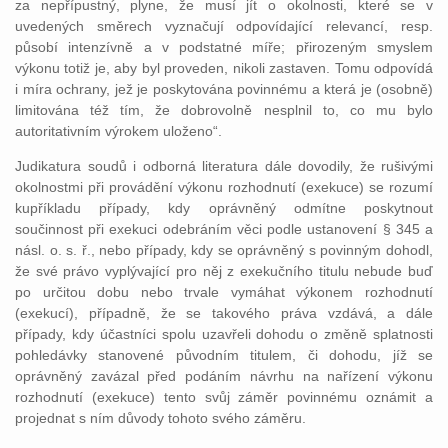
za nepřípustný, plyne, že musí jít o okolnosti, které se v
uvedených směrech vyznačují odpovídající relevancí, resp.
působí intenzívně a v podstatné míře; přirozeným smyslem
výkonu totiž je, aby byl proveden, nikoli zastaven. Tomu odpovídá
i míra ochrany, jež je poskytována povinnému a která je (osobně)
limitována též tím, že dobrovolně nesplnil to, co mu bylo
autoritativním výrokem uloženo“.
Judikatura soudů i odborná literatura dále dovodily, že rušivými
okolnostmi při provádění výkonu rozhodnutí (exekuce) se rozumí
kupříkladu případy, kdy oprávněný odmítne poskytnout
součinnost při exekuci odebráním věci podle ustanovení § 345 a
násl. o. s. ř., nebo případy, kdy se oprávněný s povinným dohodl,
že své právo vyplývající pro něj z exekučního titulu nebude buď
po určitou dobu nebo trvale vymáhat výkonem rozhodnutí
(exekucí), případně, že se takového práva vzdává, a dále
případy, kdy účastníci spolu uzavřeli dohodu o změně splatnosti
pohledávky stanovené původním titulem, či dohodu, jíž se
oprávněný zavázal před podáním návrhu na nařízení výkonu
rozhodnutí (exekuce) tento svůj záměr povinnému oznámit a
projednat s ním důvody tohoto svého záměru.