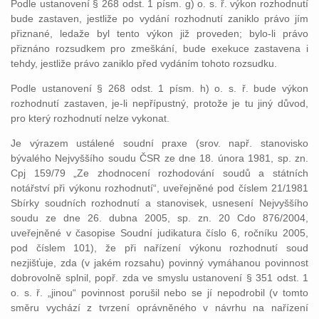
Podle ustanovení § 268 odst. 1 písm. g) o. s. ř. výkon rozhodnutí
bude zastaven, jestliže po vydání rozhodnutí zaniklo právo jím
přiznané, ledaže byl tento výkon již proveden; bylo-li právo
přiznáno rozsudkem pro zmeškání, bude exekuce zastavena i
tehdy, jestliže právo zaniklo před vydáním tohoto rozsudku.
Podle ustanovení § 268 odst. 1 písm. h) o. s. ř. bude výkon
rozhodnutí zastaven, je-li nepřípustný, protože je tu jiný důvod,
pro který rozhodnutí nelze vykonat.
Je výrazem ustálené soudní praxe (srov. např. stanovisko
bývalého Nejvyššího soudu ČSR ze dne 18. února 1981, sp. zn.
Cpj 159/79 „Ze zhodnocení rozhodování soudů a státních
notářství při výkonu rozhodnutí“, uveřejněné pod číslem 21/1981
Sbírky soudních rozhodnutí a stanovisek, usnesení Nejvyššího
soudu ze dne 26. dubna 2005, sp. zn. 20 Cdo 876/2004,
uveřejněné v časopise Soudní judikatura číslo 6, ročníku 2005,
pod číslem 101), že při nařízení výkonu rozhodnutí soud
nezjišťuje, zda (v jakém rozsahu) povinný vymáhanou povinnost
dobrovolně splnil, popř. zda ve smyslu ustanovení § 351 odst. 1
o. s. ř. „jinou“ povinnost porušil nebo se jí nepodrobil (v tomto
směru vychází z tvrzení oprávněného v návrhu na nařízení