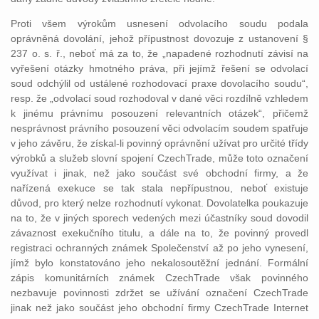
Proti všem výrokům usnesení odvolacího soudu podala
oprávněná dovolání, jehož přípustnost dovozuje z ustanovení §
237 o. s. ř., neboť má za to, že „napadené rozhodnutí závisí na
vyřešení otázky hmotného práva, při jejímž řešení se odvolací
soud odchýlil od ustálené rozhodovací praxe dovolacího soudu“,
resp. že „odvolací soud rozhodoval v dané věci rozdílně vzhledem
k jinému právnímu posouzení relevantních otázek“, přičemž
nesprávnost právního posouzení věci odvolacím soudem spatřuje
v jeho závěru, že získal-li povinný oprávnění užívat pro určité třídy
výrobků a služeb slovní spojení CzechTrade, může toto označení
využívat i jinak, než jako součást své obchodní firmy, a že
nařízená exekuce se tak stala nepřípustnou, neboť existuje
důvod, pro který nelze rozhodnutí vykonat. Dovolatelka poukazuje
na to, že v jiných sporech vedených mezi účastníky soud dovodil
závaznost exekučního titulu, a dále na to, že povinný provedl
registraci ochranných známek Společenství až po jeho vynesení,
jímž bylo konstatováno jeho nekalosoutěžní jednání. Formální
zápis komunitárních známek CzechTrade však povinného
nezbavuje povinnosti zdržet se užívání označení CzechTrade
jinak než jako součást jeho obchodní firmy CzechTrade Internet