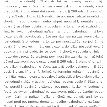
výkonu rozhodnutí). Okolnosti takové povahy mohou být
hodnoceny jen v řízení o zastavení výkonu rozhodnutí, které
předpokládá provádění dokazování [srov. § 268 odst. 1 písm. g),
h), § 269 odst. 1 o. s. ř.]. Námitku, že povinnost zdržet se určitého
chování nebo chování jiného strpět neporušil, nemůže proto
povinný úspěšně uplatnit v odvolání, a to ani proti rozhodnutí,
jímž byl výkon rozhodnutí nařízen, ani proti rozhodnutí, jímž byla
uložena další pokuta, ale právě jen návrhem na zastavení výkonu
rozhodnutí. S ohledem na to, že povinnost zdržet se jednání je
povinnému exekučním titulem uložena do blíže nespecifikované
doby, a ani v případě, že se povinný chová v souladu s titulem,
nelze dovozovat, že uložená povinnost tím zanikla, není užitelný
důvod zastavení podle ustanovení § 268 odst. 1 písm. g) o. s. ř.,
ale výkon rozhodnutí je třeba zastavit podle ustanovení § 268
odst. 1 písm. h) o. s. ř. Jelikož konformním jednáním povinného
není titul konzumován a nepozbývá způsobilost být titulem výkonu
rozhodnutí (takže v úvahu nepřichází postup podle § 351a o. s.
ř.), poruší-li povinný uloženou povinnost kdykoli v budoucnu
(poté, co výkon rozhodnutí byl zastaven), může oprávněný podat
nový návrh na nařízení výkonu téhož rozhodnutí, aniž by se
musel proti povinnému domáhat nového rozhodnutí v nalézacím
řízení. Stejné závěry se uplatní i v řízení exekučním prováděném