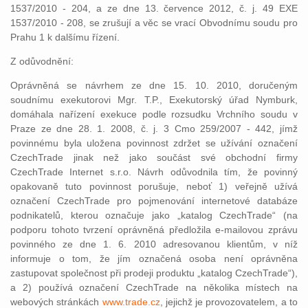
1537/2010 - 204, a ze dne 13. července 2012, č. j. 49 EXE
1537/2010 - 208, se zrušují a věc se vrací Obvodnímu soudu pro
Prahu 1 k dalšímu řízení.
Z odůvodnění:
Oprávněná se návrhem ze dne 15. 10. 2010, doručeným
soudnímu exekutorovi Mgr. T.P., Exekutorský úřad Nymburk,
domáhala nařízení exekuce podle rozsudku Vrchního soudu v
Praze ze dne 28. 1. 2008, č. j. 3 Cmo 259/2007 - 442, jímž
povinnému byla uložena povinnost zdržet se užívání označení
CzechTrade jinak než jako součást své obchodní firmy
CzechTrade Internet s.r.o. Návrh odůvodnila tím, že povinný
opakovaně tuto povinnost porušuje, neboť 1) veřejně užívá
označení CzechTrade pro pojmenování internetové databáze
podnikatelů, kterou označuje jako „katalog CzechTrade“ (na
podporu tohoto tvrzení oprávněná předložila e-mailovou zprávu
povinného ze dne 1. 6. 2010 adresovanou klientům, v níž
informuje o tom, že jím označená osoba není oprávněna
zastupovat společnost při prodeji produktu „katalog CzechTrade“),
a 2) používá označení CzechTrade na několika místech na
webových stránkách
www.trade.cz
, jejichž je provozovatelem, a to