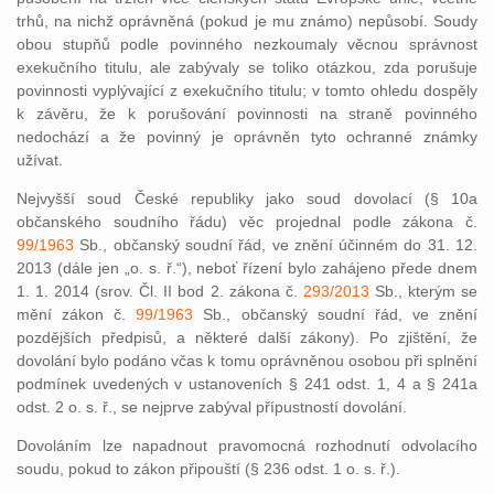
trhů, na nichž oprávněná (pokud je mu známo) nepůsobí. Soudy
obou stupňů podle povinného nezkoumaly věcnou správnost
exekučního titulu, ale zabývaly se toliko otázkou, zda porušuje
povinnosti vyplývající z exekučního titulu; v tomto ohledu dospěly
k závěru, že k porušování povinnosti na straně povinného
nedochází a že povinný je oprávněn tyto ochranné známky
užívat.
Nejvyšší soud České republiky jako soud dovolací (§ 10a
občanského soudního řádu) věc projednal podle zákona č.
99/1963
Sb., občanský soudní řád, ve znění účinném do 31. 12.
2013 (dále jen „o. s. ř.“), neboť řízení bylo zahájeno přede dnem
1. 1. 2014 (srov. Čl. II bod 2. zákona č.
293/2013
Sb., kterým se
mění zákon č.
99/1963
Sb., občanský soudní řád, ve znění
pozdějších předpisů, a některé další zákony). Po zjištění, že
dovolání bylo podáno včas k tomu oprávněnou osobou při splnění
podmínek uvedených v ustanoveních § 241 odst. 1, 4 a § 241a
odst. 2 o. s. ř., se nejprve zabýval přípustností dovolání.
Dovoláním lze napadnout pravomocná rozhodnutí odvolacího
soudu, pokud to zákon připouští (§ 236 odst. 1 o. s. ř.).