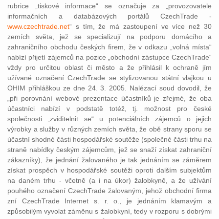
rubrice „tiskové informace“ se označuje za „provozovatele
informačních a databázových portálů CzechTrade -
www.czechtrade.net
“ s tím, že má zastoupení ve více než 30
zemích světa, jež se specializují na podporu domácího a
zahraničního obchodu českých firem, že v odkazu „volná místa“
nabízí přijetí zájemců na pozice „obchodní zástupce CzechTrade“
vždy pro určitou oblast či město a že přihlásil k ochraně jím
užívané označení CzechTrade se stylizovanou státní vlajkou u
OHIM přihláškou ze dne 24. 3. 2005. Nalézací soud dovodil, že
„při porovnání webové prezentace účastníků je zřejmé, že oba
účastníci nabízí v podstatě totéž, tj. možnost pro české
společnosti „zviditelnit se“ u potenciálních zájemců o jejich
výrobky a služby v různých zemích světa, že obě strany sporu se
účastní shodné části hospodářské soutěže (společné části trhu na
straně nabídky českým zájemcům, jež se snaží získat zahraniční
zákazníky), že jednání žalovaného je tak jednáním se záměrem
získat prospěch v hospodářské soutěži oproti dalším subjektům
na daném trhu - včetně (a i na úkor) žalobkyně, a že užívání
pouhého označení CzechTrade žalovaným, jehož obchodní firma
zní CzechTrade Internet s. r. o., je jednáním klamavým a
způsobilým vyvolat záměnu s žalobkyní, tedy v rozporu s dobrými