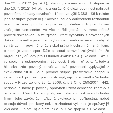
dne 22. 6. 2012“ (výrok I.), jakož i „usnesení soudu I. stupně ze
dne 13. 7. 2012“ (výrok II.), a oprávněné uložil povinnost nahradit
povinnému náklady odvolacího řízení ve výši 3.388,- Kč k rukám
jeho zástupce (výrok III.). Odvolací soud v odůvodnění rozhodnutí
uvedl, že soud prvního stupně se „důsledně řídil předchozím
zrušujícím usnesením, ve věci nařídil jednání, v rámci něhož
provedl dokazování, a že zjištění, které vyplynulo z provedených
důkazů, rozvedl v písemném vyhotovení svého usnesení. Zabýval
se i tvrzením povinného, že získal práva k ochranným známkám,
o které je veden spor. Dále se soud správně zabýval i tím, že
nejsou dány důvody pro zastavení exekuce dle § 52 odst. 1 ex. ř.
ve spojení s ustanovením § 268 odst. 1 písm. g) o. s. ř., tedy z
hlediska, zda povinný porušoval své povinnosti vyplývající z
exekučního titulu. Soud prvního stupně přesvědčivě dospěl k
závěru, že k porušení povinnosti vyplývající z rozsudku Vrchního
soudu v Praze ze dne 28. 1. 2008, č. j. 3 Cmo 259/2007 - 442,
nedošlo, a navíc je povinný oprávněn užívat ochranné známky s
označením CzechTrade i jinak, než jako součást své obchodní
firmy. Jeho závěr, že nařízená exekuce je nepřípustná, neboť
existuje důvod, pro který nelze rozhodnutí vykonat, je správný [§
268 odst. 1 písm. h) a písm. g) o. s. ř. ve spojení s § 52 odst. 1