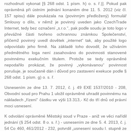
rozhodnutí vykonat [§ 268 odst. 1 písm. h) o. s. ř.)]. Pokud pak
oprávněná při ústním jednání konaném dne 11. 5. 2012 (viz čl.
157 spisu) dále poukázala na (povinným předložený) formulář
Smlouvy o dílo, v němž je povinný uveden jako CzechTrade
Internet, tedy bez označení „s.r.o.“, pak podle soudu je toto logo v
převážné části tvořeno ochrannou známkou Společenství,
přičemž povinný uvedl dovětek „internet“ tak, aby použité logo
odpovídalo jeho firmě. Na základě toho dovodil, že užíváním
předmětného loga není zasahováno do povinnosti stanovené
povinnému exekučním titulem. Protože se tedy oprávněné
nepodařilo prokázat, že povinný „vykonávanou“ povinnost
porušuje, je současně dán i důvod pro zastavení exekuce podle §
268 odst. 1 písm. g) o. s. ř.
Usnesením ze dne 13. 7. 2012, č. j. 49 EXE 1537/2010 - 208,
Obvodní soud pro Prahu 1 uložil oprávněné uhradit povinnému na
nákladech „řízení“ částku ve výši 13.313,- Kč do tří dnů od právní
moci usnesení.
K odvolání oprávněné Městský soud v Praze - aniž ve věci nařídil
jednání (§ 254 odst. 8 o. s. ř.) - usnesením ze dne 5. 4. 2013, č. j.
54 Co 460, 461/2012 - 232, potvrdil „usnesení soudu I. stupně ze