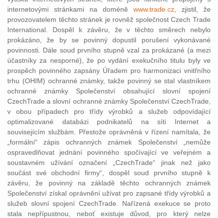
internetovými stránkami na doméně
www.trade.cz
, zjistil, že
provozovatelem těchto stránek je rovněž společnost Czech Trade
International. Dospěl k závěru, že v těchto směrech nebylo
prokázáno, že by se povinný dopustil porušení vykonávané
povinnosti. Dále soud prvního stupně vzal za prokázané (a mezi
účastníky za nesporné), že po vydání exekučního titulu byly ve
prospěch povinného zapsány Úřadem pro harmonizaci vnitřního
trhu (OHIM) ochranné známky, takže povinný se stal vlastníkem
ochranné známky Společenství obsahující slovní spojení
CzechTrade a slovní ochranné známky Společenství CzechTrade,
v obou případech pro třídy výrobků a služeb odpovídající
optimalizované databázi podnikatelů na síti Internet a
souvisejícím službám. Přestože oprávněná v řízení namítala, že
„formální“ zápis ochranných známek Společenství „nemůže
ospravedlňovat jednání povinného spočívající ve veřejném a
soustavném užívání označení „CzechTrade“ jinak než jako
součást své obchodní firmy“, dospěl soud prvního stupně k
závěru, že povinný na základě těchto ochranných známek
Společenství získal oprávnění užívat pro zapsané třídy výrobků a
služeb slovní spojení CzechTrade. Nařízená exekuce se proto
stala nepřípustnou, neboť existuje důvod, pro který nelze