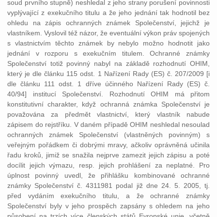
soud prvního stupně) neshledal z jeho strany porušení povinnosti
vyplývající z exekučního titulu a že jeho jednání tak hodnotil bez
ohledu na zápis ochranných známek Společenství, jejichž je
vlastníkem. Vyslovil též názor, že eventuální výkon práv spojených
s vlastnictvím těchto známek by nebylo možno hodnotit jako
jednání v rozporu s exekučním titulem. Ochranné známky
Společenství totiž povinný nabyl na základě rozhodnutí OHIM,
který je dle článku 115 odst. 1 Nařízení Rady (ES) č. 207/2009 [i
dle článku 111 odst. 1 dříve účinného Nařízení Rady (ES) č.
40/94] institucí Společenství. Rozhodnutí OHIM má přitom
konstitutivní charakter, když ochranná známka Společenství je
považována za předmět vlastnictví, který vlastník nabude
zápisem do rejstříku. V daném případě OHIM neshledal nesoulad
ochranných známek Společenství (vlastněných povinným) s
veřejným pořádkem či dobrými mravy, ačkoliv oprávněná učinila
řadu kroků, jimiž se snažila nejprve zamezit jejich zápisu a poté
docílit jejich výmazu, resp. jejich prohlášení za neplatné. Pro
úplnost povinný uvedl, že přihlášku kombinované ochranné
známky Společenství č. 4311981 podal již dne 24. 5. 2005, tj.
před vydáním exekučního titulu, a že ochranné známky
Společenství byly v jeho prospěch zapsány s ohledem na jeho
působení na trzích více členských států Evropské unie, včetně