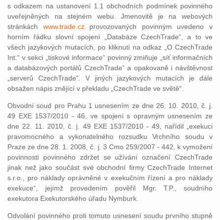
s odkazem na ustanovení 1.1 obchodních podmínek povinného
uveřejněných na stejném webu. Jmenovitě je na webových
stránkách
www.trade.cz
provozovaných povinným uvedeno v
horním řádku slovní spojení „Databáze CzechTrade“, a to ve
všech jazykových mutacích, po kliknutí na odkaz „O CzechTrade
Int.“ v sekci „tiskové informace“ povinný zmiňuje „síť informačních
a databázových portálů CzechTrade“ a opakovaně i návštěvnost
„serverů CzechTrade“. V jiných jazykových mutacích je dále
obsažen nápis znějící v překladu „CzechTrade ve světě“.
Obvodní soud pro Prahu 1 usnesením ze dne 26. 10. 2010, č. j.
49 EXE 1537/2010 - 46, ve spojení s opravným usnesením ze
dne 22. 11. 2010, č. j. 49 EXE 1537/2010 - 49, nařídil „exekuci
pravomocného a vykonatelného rozsudku Vrchního soudu v
Praze ze dne 28. 1. 2008, č. j. 3 Cmo 259/2007 - 442, k vymožení
povinnosti povinného zdržet se užívání označení CzechTrade
jinak než jako součást své obchodní firmy CzechTrade Internet
s.r.o., pro náklady oprávněné v exekučním řízení a pro náklady
exekuce“, jejímž provedením pověřil Mgr. T.P., soudního
exekutora Exekutorského úřadu Nymburk.
Odvolání povinného proti tomuto usnesení soudu prvního stupně