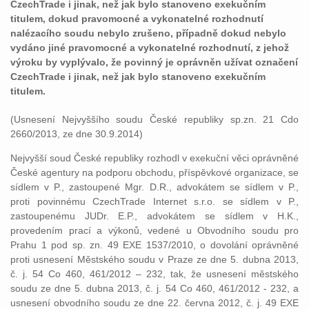
CzechTrade i jinak, než jak bylo stanoveno exekučním
titulem, dokud pravomocné a vykonatelné rozhodnutí
nalézacího soudu nebylo zrušeno, případně dokud nebylo
vydáno jiné pravomocné a vykonatelné rozhodnutí, z jehož
výroku by vyplývalo, že povinný je oprávněn užívat označení
CzechTrade i jinak, než jak bylo stanoveno exekučním
titulem.
(Usnesení Nejvyššího soudu České republiky sp.zn. 21 Cdo
2660/2013, ze dne 30.9.2014)
Nejvyšší soud České republiky rozhodl v exekuční věci oprávněné
České agentury na podporu obchodu, příspěvkové organizace, se
sídlem v P., zastoupené Mgr. D.R., advokátem se sídlem v P.,
proti povinnému CzechTrade Internet s.r.o. se sídlem v P.,
zastoupenému JUDr. E.P., advokátem se sídlem v H.K.,
provedením prací a výkonů, vedené u Obvodního soudu pro
Prahu 1 pod sp. zn. 49 EXE 1537/2010, o dovolání oprávněné
proti usnesení Městského soudu v Praze ze dne 5. dubna 2013,
č. j. 54 Co 460, 461/2012 – 232, tak, že usnesení městského
soudu ze dne 5. dubna 2013, č. j. 54 Co 460, 461/2012 - 232, a
usnesení obvodního soudu ze dne 22. června 2012, č. j. 49 EXE