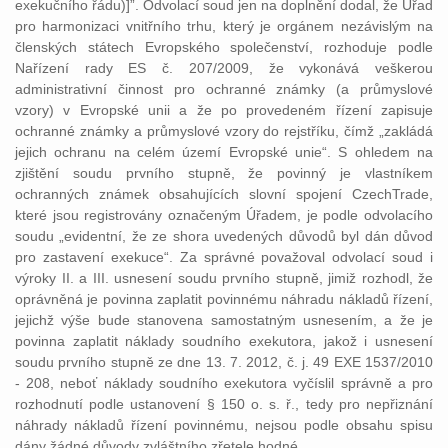
exekučního řádu)]”. Odvolací soud jen na doplnění dodal, že Úřad
pro harmonizaci vnitřního trhu, který je orgánem nezávislým na
členských státech Evropského společenství, rozhoduje podle
Nařízení rady ES č. 207/2009, že vykonává veškerou
administrativní činnost pro ochranné známky (a průmyslové
vzory) v Evropské unii a že po provedeném řízení zapisuje
ochranné známky a průmyslové vzory do rejstříku, čímž „zakládá
jejich ochranu na celém území Evropské unie“. S ohledem na
zjištění soudu prvního stupně, že povinný je vlastníkem
ochranných známek obsahujících slovní spojení CzechTrade,
které jsou registrovány označeným Úřadem, je podle odvolacího
soudu „evidentní, že ze shora uvedených důvodů byl dán důvod
pro zastavení exekuce“. Za správné považoval odvolací soud i
výroky II. a III. usnesení soudu prvního stupně, jimiž rozhodl, že
oprávněná je povinna zaplatit povinnému náhradu nákladů řízení,
jejichž výše bude stanovena samostatným usnesením, a že je
povinna zaplatit náklady soudního exekutora, jakož i usnesení
soudu prvního stupně ze dne 13. 7. 2012, č. j. 49 EXE 1537/2010
- 208, neboť náklady soudního exekutora vyčíslil správně a pro
rozhodnutí podle ustanovení § 150 o. s. ř., tedy pro nepřiznání
náhrady nákladů řízení povinnému, nejsou podle obsahu spisu
dány žádné důvody zvláštního zřetele hodné.