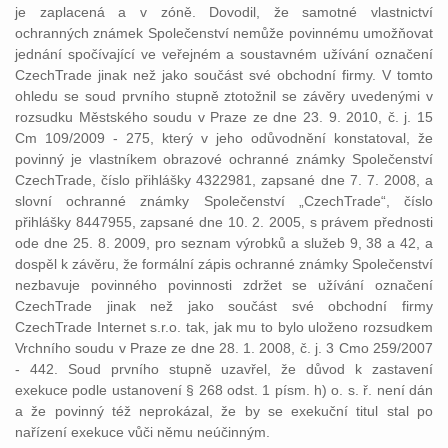
je zaplacená a v zóně. Dovodil, že samotné vlastnictví
ochranných známek Společenství nemůže povinnému umožňovat
jednání spočívající ve veřejném a soustavném užívání označení
CzechTrade jinak než jako součást své obchodní firmy. V tomto
ohledu se soud prvního stupně ztotožnil se závěry uvedenými v
rozsudku Městského soudu v Praze ze dne 23. 9. 2010, č. j. 15
Cm 109/2009 - 275, který v jeho odůvodnění konstatoval, že
povinný je vlastníkem obrazové ochranné známky Společenství
CzechTrade, číslo přihlášky 4322981, zapsané dne 7. 7. 2008, a
slovní ochranné známky Společenství „CzechTrade“, číslo
přihlášky 8447955, zapsané dne 10. 2. 2005, s právem přednosti
ode dne 25. 8. 2009, pro seznam výrobků a služeb 9, 38 a 42, a
dospěl k závěru, že formální zápis ochranné známky Společenství
nezbavuje povinného povinnosti zdržet se užívání označení
CzechTrade jinak než jako součást své obchodní firmy
CzechTrade Internet s.r.o. tak, jak mu to bylo uloženo rozsudkem
Vrchního soudu v Praze ze dne 28. 1. 2008, č. j. 3 Cmo 259/2007
- 442. Soud prvního stupně uzavřel, že důvod k zastavení
exekuce podle ustanovení § 268 odst. 1 písm. h) o. s. ř. není dán
a že povinný též neprokázal, že by se exekuční titul stal po
nařízení exekuce vůči němu neúčinným.