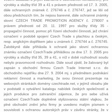
výrobky a služby tříd 39 a 41 s právem přednosti od 17. 3. 2005,
dále ochranných známek č. 276746 a č. 276747, jež se liší od
obou předchozích tím, že nejsou barevné, dále ochranné známky
slovní CZECH TRADE PROMOTION AGENCY č. 278007 s
právem přednosti od 20. 11. 1997 pro služby třídy 35 -
propagační činnost, pomoc při řízení obchodní činnosti, jež chrání
označení v podobě spojení Czech Trade s plachtou a českým,
resp. anglickým doplňkem jako u známek č. 276744 a č. 276745.
Žalobkyně dále přihlásila k ochraně jako slovní ochrannou
známku označení CzechTrade přihláškou ze dne 17. 3. 2005 pro
výrobky a služby tříd 35, 39 a 41, o níž v době rozhodnutí soudu
nebylo pravomocně rozhodnuto. Dále soud zjistil, že žalovaný byl
zapsán s obchodní firmou Czech Trade Internet s.r.o. do
obchodního rejstříku dne 27. 9. 2004 mj. s předmětem podnikání
reklamní činnost a marketing, že svou činnost prezentuje na
webových stránkách domény czechtrade.net, v jejímž obsahu jde
v podstatě o vytváření katalogu nabídek českých společností a
jejich produkce pro zahraniční zájemce, že pro sebe užívá
označení CzechTrade doplněné stylizovanou státní vlajkou, že
plné obchodní znění jeho firmy je uvedeno malým písmem v
souvislosti s ochranou autorských práv v závěru stránky, že v