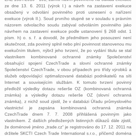
ze dne 13. 6. 2011 (výrok I.) a návrh na zastavení exekuce
obsažený v odvolání povinného proti usnesení o nařízení
exekuce (výrok II.). Soud prvního stupně se v souladu s právním
názorem odvolacího soudu zabýval odvoláním povinného jako
návrhem na zastavení exekuce podle ustanovení § 268 odst. 1
písm. h) o. s. ř. a dovodil, že předmětem jeho posouzení není
skutečnost, zda povinný splnil nebo plní povinnost stanovenou mu
exekučním titulem, nýbrž jeho tvrzení, že po vydání titulu se stal
vlastníkem kombinované ochranné známky Společenství
obsahující spojení CzechTrade a slovní ochranné známky
Společenství CzechTrade, v obou případech pro třídy výrobků a
služeb odpovídající optimalizované databázi podnikatelů na síti
Internet a souvisejícím službám. K tomuto tvrzení povinný
předložil výsledky dotazu rešerše OZ (kombinovaná ochranná
známka) a výsledky dotazu rešerše OZ (slovní ochranná
známka), z nichž soud zjistil, že v databázi Úřadu průmyslového
vlastnictví je zapsána kombinovaná ochranná známka
CzechTrade dnem 7. 7. 2008 přihlášená povinným jako
vlastníkem. Z dalších předložených listinných důkazů dále zjistil,
že doménové jméno „trade.cz“ je registrováno do 17. 12. 2011 na
držitele SKCTI Czech Trade International s.r.o., přičemž doména