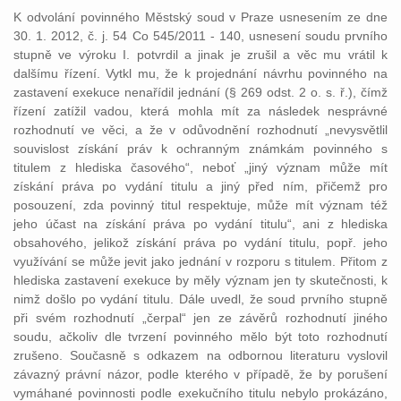
K odvolání povinného Městský soud v Praze usnesením ze dne
30. 1. 2012, č. j. 54 Co 545/2011 - 140, usnesení soudu prvního
stupně ve výroku I. potvrdil a jinak je zrušil a věc mu vrátil k
dalšímu řízení. Vytkl mu, že k projednání návrhu povinného na
zastavení exekuce nenařídil jednání (§ 269 odst. 2 o. s. ř.), čímž
řízení zatížil vadou, která mohla mít za následek nesprávné
rozhodnutí ve věci, a že v odůvodnění rozhodnutí „nevysvětlil
souvislost získání práv k ochranným známkám povinného s
titulem z hlediska časového“, neboť „jiný význam může mít
získání práva po vydání titulu a jiný před ním, přičemž pro
posouzení, zda povinný titul respektuje, může mít význam též
jeho účast na získání práva po vydání titulu“, ani z hlediska
obsahového, jelikož získání práva po vydání titulu, popř. jeho
využívání se může jevit jako jednání v rozporu s titulem. Přitom z
hlediska zastavení exekuce by měly význam jen ty skutečnosti, k
nimž došlo po vydání titulu. Dále uvedl, že soud prvního stupně
při svém rozhodnutí „čerpal“ jen ze závěrů rozhodnutí jiného
soudu, ačkoliv dle tvrzení povinného mělo být toto rozhodnutí
zrušeno. Současně s odkazem na odbornou literaturu vyslovil
závazný právní názor, podle kterého v případě, že by porušení
vymáhané povinnosti podle exekučního titulu nebylo prokázáno,