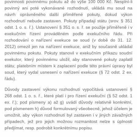
povinnosti povinnému pokutu až do výše 100 000 Kč. Nesplní-li
povinný ani poté vykonávané rozhodnutí, ukládá mu soud na
návrh oprávněného další přiměřené pokuty, dokud výkon
rozhodnutí nebude zastaven. Pokuty připadají státu (srov. § 351
odst. 1 o. s. ř.). Ustanovení § 351 o. s. ř. se použije přiměřeně i v
exekučním řízení prováděném podle exekučního řádu. Při
rozhodování o nařízení exekuce se soud (v době do 31. 12.
2012) omezil jen na nařízení exekuce, aniž by současně ukládal
povinnému pokutu. Pokuty stanovil v exekučním příkazu soudní
exekutor, který povinnému uložil, aby stanovené pokuty zaplatil
státu; platebním místem k zaplacení podle této právní úpravy byl
soud, který vydal usnesení o nařízení exekuce (§ 72 odst. 2 ex.
řádu).
Důvody zastavení výkonu rozhodnutí vypočítává ustanovení §
268 odst. 1 o. s. ř., které platí i pro řízení exekuční (§ 52 odst. 1
ex. ř.); pod písmeny a) až g) uvádí důvody relativně konkrétní,
pod písmenem h) důvod formulovaný všeobecně, jehož účelem je
umožnit, aby výkon rozhodnutí byl zastaven i v jiných závažných
případech, jež pro jejich možnou rozmanitost nelze s úplností
předjímat, resp. podrobit konkrétnímu popisu.