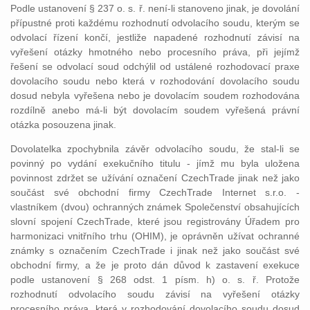
Podle ustanovení § 237 o. s. ř. není-li stanoveno jinak, je dovolání
přípustné proti každému rozhodnutí odvolacího soudu, kterým se
odvolací řízení končí, jestliže napadené rozhodnutí závisí na
vyřešení otázky hmotného nebo procesního práva, při jejímž
řešení se odvolací soud odchýlil od ustálené rozhodovací praxe
dovolacího soudu nebo která v rozhodování dovolacího soudu
dosud nebyla vyřešena nebo je dovolacím soudem rozhodována
rozdílně anebo má-li být dovolacím soudem vyřešená právní
otázka posouzena jinak.
Dovolatelka zpochybnila závěr odvolacího soudu, že stal-li se
povinný po vydání exekučního titulu - jímž mu byla uložena
povinnost zdržet se užívání označení CzechTrade jinak než jako
součást své obchodní firmy CzechTrade Internet s.r.o. -
vlastníkem (dvou) ochranných známek Společenství obsahujících
slovní spojení CzechTrade, které jsou registrovány Úřadem pro
harmonizaci vnitřního trhu (OHIM), je oprávněn užívat ochranné
známky s označením CzechTrade i jinak než jako součást své
obchodní firmy, a že je proto dán důvod k zastavení exekuce
podle ustanovení § 268 odst. 1 písm. h) o. s. ř. Protože
rozhodnutí odvolacího soudu závisí na vyřešení otázky
procesního práva, která v rozhodování dovolacího soudu dosud