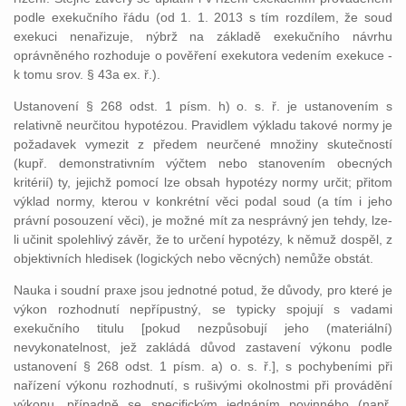
podle exekučního řádu (od 1. 1. 2013 s tím rozdílem, že soud
exekuci nenařizuje, nýbrž na základě exekučního návrhu
oprávněného rozhoduje o pověření exekutora vedením exekuce -
k tomu srov. § 43a ex. ř.).
Ustanovení § 268 odst. 1 písm. h) o. s. ř. je ustanovením s
relativně neurčitou hypotézou. Pravidlem výkladu takové normy je
požadavek vymezit z předem neurčené množiny skutečností
(kupř. demonstrativním výčtem nebo stanovením obecných
kritérií) ty, jejichž pomocí lze obsah hypotézy normy určit; přitom
výklad normy, kterou v konkrétní věci podal soud (a tím i jeho
právní posouzení věci), je možné mít za nesprávný jen tehdy, lze-
li učinit spolehlivý závěr, že to určení hypotézy, k němuž dospěl, z
objektivních hledisek (logických nebo věcných) nemůže obstát.
Nauka i soudní praxe jsou jednotné potud, že důvody, pro které je
výkon rozhodnutí nepřípustný, se typicky spojují s vadami
exekučního titulu [pokud nezpůsobují jeho (materiální)
nevykonatelnost, jež zakládá důvod zastavení výkonu podle
ustanovení § 268 odst. 1 písm. a) o. s. ř.], s pochybeními při
nařízení výkonu rozhodnutí, s rušivými okolnostmi při provádění
výkonu, případně se specifickým jednáním povinného (např.