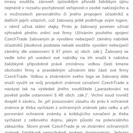
mravy soutěže, zároveň způsobilým přivodit žalobkyni újmu
nejméně v rozsahu pochybností veřejnosti o osobě nabízejícího a
o možnostech personálního či jiného propojení účastníků a
dalších jejich vztazích, což žalovaný ještě podtrhuje svým logem,
v němž užívá státní vlajky. Proto je žalovaný povinen užívat
výhradně plného znění své firmy. Užíváním pouhého spojení
CzechTrade žalovaným je vyvoláno nebezpečí záměny nabídek
účastníků [skutková podstata nekalé soutěže vyvolání nebezpečí
záměny dle ustanovení § 47 písm. a) obch. zák.]. Žalovaný se
vedle toho při uvedení své nabídky na trh snažil k nabídce
žalobkyně připodobnit právě zmíněnou volbou části kmene
obchodní firmy a pravidelným užíváním této části své firmy
CzechTrade. Volbou a ztvárněním svého loga se žalovaný dále
snaží využít ve svůj prospěch známost označení CzechTrade a
navázat tak na výsledek jiného soutěžitele („parazitování na
pověsti podle ustanovení § 48 obch. zák.)“. Vrchní soud rovněž
dospěl k závěru, že „při posuzování zásahu do práv k ochranné
známce je třeba vycházet z ochranných známek jako celku a při
porovnání ochranné známky a kolidujícího označení je třeba
vycházet z celkového dojmu, jakým působí na potenciálního
zákazníka. Slovní prvek CzechTrade je ve ztvárnění ochranných
známek žalobkyně nepochybně prvkem dominantním. Jednání