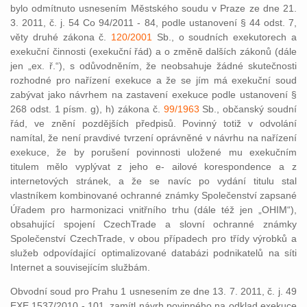
bylo odmítnuto usnesením Městského soudu v Praze ze dne 21.
3. 2011, č. j. 54 Co 94/2011 - 84, podle ustanovení § 44 odst. 7,
věty druhé zákona č.
120/2001
Sb., o soudních exekutorech a
exekuční činnosti (exekuční řád) a o změně dalších zákonů (dále
jen „ex. ř.“), s odůvodněním, že neobsahuje žádné skutečnosti
rozhodné pro nařízení exekuce a že se jím má exekuční soud
zabývat jako návrhem na zastavení exekuce podle ustanovení §
268 odst. 1 písm. g), h) zákona č.
99/1963
Sb., občanský soudní
řád, ve znění pozdějších předpisů. Povinný totiž v odvolání
namítal, že není pravdivé tvrzení oprávněné v návrhu na nařízení
exekuce, že by porušení povinnosti uložené mu exekučním
titulem mělo vyplývat z jeho e- ailové korespondence a z
internetových stránek, a že se navíc po vydání titulu stal
vlastníkem kombinované ochranné známky Společenství zapsané
Úřadem pro harmonizaci vnitřního trhu (dále též jen „OHIM“),
obsahující spojení CzechTrade a slovní ochranné známky
Společenství CzechTrade, v obou případech pro třídy výrobků a
služeb odpovídající optimalizované databázi podnikatelů na síti
Internet a souvisejícím službám.
Obvodní soud pro Prahu 1 usnesením ze dne 13. 7. 2011, č. j. 49
EXE 1537/2010 - 101, zamítl návrh povinného na odklad exekuce