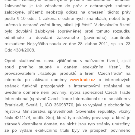
žalovaného je tak zásahem do práv z ochranných známek
žalobkyně, přičemž neobstojí odkaz na omezení těchto práv
podle § 10 odst. 1 zákona o ochranných známkách, neboť to je
určeno k ochraně znění firmy, nikoli její části“. V dovolacím řízení
bylo dovolání žalobkyně (oprávněné) proti tomuto rozsudku
odmítnuto a dovolání žalovaného (povinného) zamítnuto
rozsudkem Nejvyššího soudu ze dne 28. dubna 2011, sp. zn. 23
Cdo 4384/2008.
Oproti skutkovému stavu zjištěnému v nalézacím řízení, zjistil
soud prvního stupně v daném exekučním řízení, že
provozovatelem „Katalogu produktů a firem CzechTrade“ na
internetu po aktivaci domény
www.trade.cz
a internetových
stránek funkčně propojených s internetovými stránkami na
uvedené doméně není povinný, nýbrž společnost Czech Trade
International (správně Czech Trade International s.r.o. se sídlem v
Bratislavě, Svetlá 1, IČO 36698776, jak to vyplývá z obchodního
rejstříku Ministerstva spravedlnosti Slovenské republiky, vložky
číslo 43111/B, oddílu Sro), která tyto stránky provozuje a která je
zároveň vlastníkem domén, na nichž jsou tyto stránky umístěny,
že po vydání exekučního titulu byly ve prospěch povinného