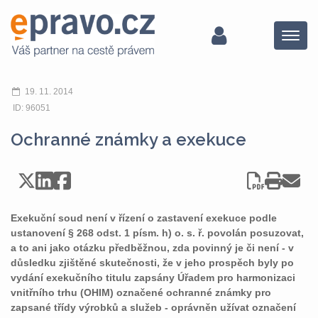
Menu
19. 11. 2014
ID: 96051
Ochranné známky a exekuce
Exekuční soud není v řízení o zastavení exekuce podle
ustanovení § 268 odst. 1 písm. h) o. s. ř. povolán posuzovat,
a to ani jako otázku předběžnou, zda povinný je či není - v
důsledku zjištěné skutečnosti, že v jeho prospěch byly po
vydání exekučního titulu zapsány Úřadem pro harmonizaci
vnitřního trhu (OHIM) označené ochranné známky pro
zapsané třídy výrobků a služeb - oprávněn užívat označení