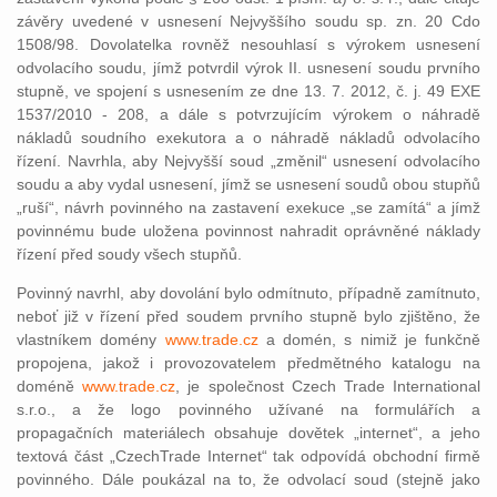
závěry uvedené v usnesení Nejvyššího soudu sp. zn. 20 Cdo
1508/98. Dovolatelka rovněž nesouhlasí s výrokem usnesení
odvolacího soudu, jímž potvrdil výrok II. usnesení soudu prvního
stupně, ve spojení s usnesením ze dne 13. 7. 2012, č. j. 49 EXE
1537/2010 - 208, a dále s potvrzujícím výrokem o náhradě
nákladů soudního exekutora a o náhradě nákladů odvolacího
řízení. Navrhla, aby Nejvyšší soud „změnil“ usnesení odvolacího
soudu a aby vydal usnesení, jímž se usnesení soudů obou stupňů
„ruší“, návrh povinného na zastavení exekuce „se zamítá“ a jímž
povinnému bude uložena povinnost nahradit oprávněné náklady
řízení před soudy všech stupňů.
Povinný navrhl, aby dovolání bylo odmítnuto, případně zamítnuto,
neboť již v řízení před soudem prvního stupně bylo zjištěno, že
vlastníkem domény
www.trade.cz
a domén, s nimiž je funkčně
propojena, jakož i provozovatelem předmětného katalogu na
doméně
www.trade.cz
, je společnost Czech Trade International
s.r.o., a že logo povinného užívané na formulářích a
propagačních materiálech obsahuje dovětek „internet“, a jeho
textová část „CzechTrade Internet“ tak odpovídá obchodní firmě
povinného. Dále poukázal na to, že odvolací soud (stejně jako