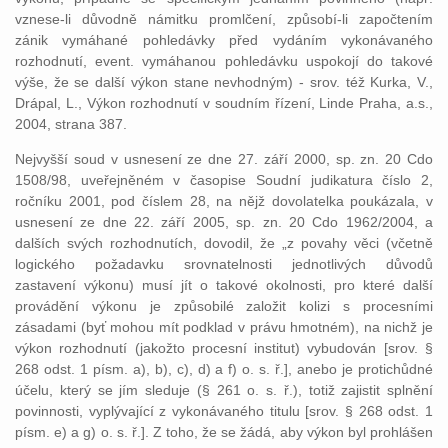
vznese-li důvodně námitku promlčení, způsobí-li započtením
zánik vymáhané pohledávky před vydáním vykonávaného
rozhodnutí, event. vymáhanou pohledávku uspokojí do takové
výše, že se další výkon stane nevhodným) - srov. též Kurka, V.,
Drápal, L., Výkon rozhodnutí v soudním řízení, Linde Praha, a.s.,
2004, strana 387.
Nejvyšší soud v usnesení ze dne 27. září 2000, sp. zn. 20 Cdo
1508/98, uveřejněném v časopise Soudní judikatura číslo 2,
ročníku 2001, pod číslem 28, na nějž dovolatelka poukázala, v
usnesení ze dne 22. září 2005, sp. zn. 20 Cdo 1962/2004, a
dalších svých rozhodnutích, dovodil, že „z povahy věci (včetně
logického požadavku srovnatelnosti jednotlivých důvodů
zastavení výkonu) musí jít o takové okolnosti, pro které další
provádění výkonu je způsobilé založit kolizi s procesními
zásadami (byť mohou mít podklad v právu hmotném), na nichž je
výkon rozhodnutí (jakožto procesní institut) vybudován [srov. §
268 odst. 1 písm. a), b), c), d) a f) o. s. ř.], anebo je protichůdné
účelu, který se jím sleduje (§ 261 o. s. ř.), totiž zajistit splnění
povinnosti, vyplývající z vykonávaného titulu [srov. § 268 odst. 1
písm. e) a g) o. s. ř.]. Z toho, že se žádá, aby výkon byl prohlášen