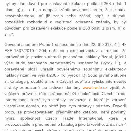
byl by dán důvod pro zastavení exekuce podle § 268 odst. 1
písm. g) o. s. ř., a naopak „zánik povinnosti proto, že se stala
nevymahatenou, ať již zcela nebo zčásti, např. z důvodu
pozdějších rozhodnutí o registraci ochranné známky, by byl
důvodem pro zastavení exekuce podle § 268 odst. 1 písm. h) o.
s. ř.“.
Obvodní soud pro Prahu 1 usnesením ze dne 22. 6. 2012, č. j. 49
EXE 1537/2010 - 204, nařízenou exekuci zastavil a rozhodl, že
oprávněná je povinna uhradit povinnému náklady řízení, jejichž
výše bude stanovena samostatným usnesením (výrok II.), a
oprávněné uložil uhradit pověřenému soudnímu exekutorovi
náklady řízení ve výši 4.200,- Kč (výrok III.). Soud prvního stupně
z „Katalogu produktů a firem CzechTrade“ a z výtisku internetové
stránky zobrazené po aktivaci domény
www.trade.cz
zjistil, že
veškerá práva k této stránce náleží společnosti Czech Trade
International, která tyto stránky provozuje a která je zároveň
vlastníkem domén, na nichž jsou tyto stránky umístěny. Dovodil
proto, že provozovatelem předmětného katalogu není povinný,
nýbrž společnost Czech Trade International, která je
provozovatelem předmětného katalogu jako takového. Z dalších 4
výtisků internetových stránek, které jsou funkčně propojeny s