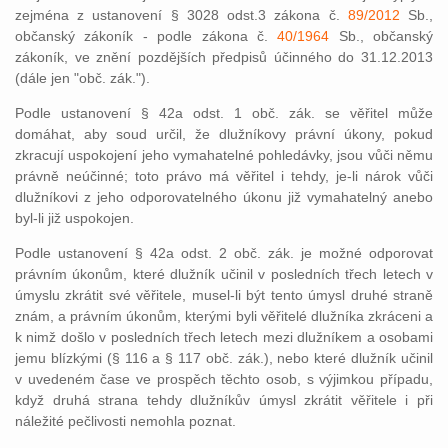
zejména z ustanovení § 3028 odst.3 zákona č.
89/2012
Sb.,
občanský zákoník - podle zákona č.
40/1964
Sb., občanský
zákoník, ve znění pozdějších předpisů účinného do 31.12.2013
(dále jen "obč. zák.").
Podle ustanovení § 42a odst. 1 obč. zák. se věřitel může
domáhat, aby soud určil, že dlužníkovy právní úkony, pokud
zkracují uspokojení jeho vymahatelné pohledávky, jsou vůči němu
právně neúčinné; toto právo má věřitel i tehdy, je-li nárok vůči
dlužníkovi z jeho odporovatelného úkonu již vymahatelný anebo
byl-li již uspokojen.
Podle ustanovení § 42a odst. 2 obč. zák. je možné odporovat
právním úkonům, které dlužník učinil v posledních třech letech v
úmyslu zkrátit své věřitele, musel-li být tento úmysl druhé straně
znám, a právním úkonům, kterými byli věřitelé dlužníka zkráceni a
k nimž došlo v posledních třech letech mezi dlužníkem a osobami
jemu blízkými (§ 116 a § 117 obč. zák.), nebo které dlužník učinil
v uvedeném čase ve prospěch těchto osob, s výjimkou případu,
když druhá strana tehdy dlužníkův úmysl zkrátit věřitele i při
náležité pečlivosti nemohla poznat.