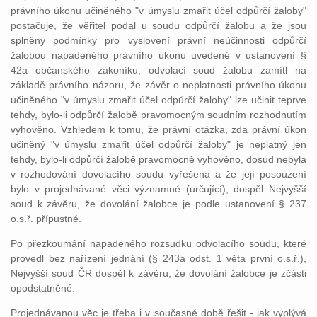
právního úkonu učiněného "v úmyslu zmařit účel odpůrčí žaloby"
postačuje, že věřitel podal u soudu odpůrčí žalobu a že jsou
splněny podmínky pro vyslovení právní neúčinnosti odpůrčí
žalobou napadeného právního úkonu uvedené v ustanovení §
42a občanského zákoníku, odvolací soud žalobu zamítl na
základě právního názoru, že závěr o neplatnosti právního úkonu
učiněného "v úmyslu zmařit účel odpůrčí žaloby" lze učinit teprve
tehdy, bylo-li odpůrčí žalobě pravomocným soudním rozhodnutím
vyhověno. Vzhledem k tomu, že právní otázka, zda právní úkon
učiněný "v úmyslu zmařit účel odpůrčí žaloby" je neplatný jen
tehdy, bylo-li odpůrčí žalobě pravomocně vyhověno, dosud nebyla
v rozhodování dovolacího soudu vyřešena a že její posouzení
bylo v projednávané věci významné (určující), dospěl Nejvyšší
soud k závěru, že dovolání žalobce je podle ustanovení § 237
o.s.ř. přípustné.
Po přezkoumání napadeného rozsudku odvolacího soudu, které
provedl bez nařízení jednání (§ 243a odst. 1 věta první o.s.ř.),
Nejvyšší soud ČR dospěl k závěru, že dovolání žalobce je zčásti
opodstatněné.
Projednávanou věc je třeba i v současné době řešit - jak vyplývá