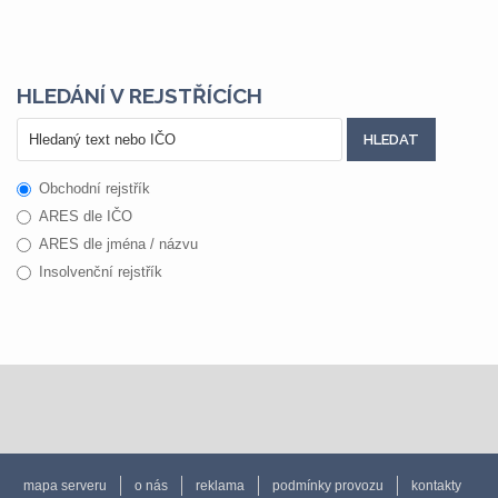
HLEDÁNÍ V REJSTŘÍCÍCH
Obchodní rejstřík
ARES dle IČO
ARES dle jména / názvu
Insolvenční rejstřík
mapa serveru
o nás
reklama
podmínky provozu
kontakty