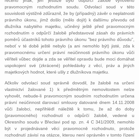
řečeno jinak, jen jestliže bylo odpůrčí žalobě vyhověno
pravomocným rozhodnutím soudu. Odvolací soud v této
souvislosti výstižně zdůraznil, že by (případný) závěr o neplatnosti
právního úkonu, jímž došlo (mělo dojít) k dalšímu převodu od
dlužníka nabytého majetku, učiněný ještě před pravomocným
rozhodnutím o odpůrčí žalobě představoval zásah do právních
poměrů účastníků tohoto právního úkonu "bez právního důvodu",
neboť v té době ještě nebylo (a ani nemohlo být) jisté, zda k
pravomocnému určení právní neúčinnosti právního úkonu vůči
věřiteli vůbec dojde a zda se věřitel opravdu bude moci domáhat
uspokojení své (zkrácené) pohledávky z věcí, práv a jiných
majetkových hodnot, které ušly z dlužníkova majetku.
Ačkoliv odvolací soud správně dovodil, že žalobě na určení
vlastnictví žalované 1) k předmětným nemovitostem nelze
vyhovět, nebude-li pravomocným soudním rozhodnutím určena
právní neúčinnost darovací smlouvy datované dnem 14.11.2008
vůči žalobci, nepřihlédl náležitě k tomu, že až do doby
(pravomocného) rozhodnutí o odpůrčí žalobě, vedené u
Okresního soudu v Břeclavi pod sp. zn. 4 C 341/2009, nemohlo
být v projednávané věci pravomocně rozhodnuto, protože
rozhodnutí závisí na otázce, kterou není oprávněn v tomto řízení