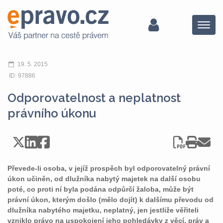
Menu
19. 5. 2015
ID: 97886
Odporovatelnost a neplatnost
právního úkonu
Převede-li osoba, v jejíž prospěch byl odporovatelný právní
úkon učiněn, od dlužníka nabytý majetek na další osobu
poté, co proti ní byla podána odpůrčí žaloba, může být
právní úkon, kterým došlo (mělo dojít) k dalšímu převodu od
dlužníka nabytého majetku, neplatný, jen jestliže věřiteli
vzniklo právo na uspokojení jeho pohledávky z věcí, práv a