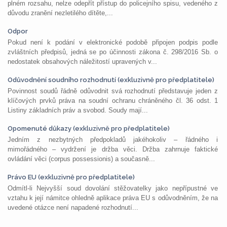
plném rozsahu, nelze odepřít přístup do policejního spisu, vedeného z
důvodu zranění nezletilého dítěte,...
Odpor
Pokud není k podání v elektronické podobě připojen podpis podle
zvláštních předpisů, jedná se po účinnosti zákona č. 298/2016 Sb. o
nedostatek obsahových náležitostí upravených v...
Odůvodnění soudního rozhodnutí (exkluzivně pro předplatitele)
Povinnost soudů řádně odůvodnit svá rozhodnutí představuje jeden z
klíčových prvků práva na soudní ochranu chráněného čl. 36 odst. 1
Listiny základních práv a svobod. Soudy mají...
Opomenuté důkazy (exkluzivně pro předplatitele)
Jedním z nezbytných předpokladů jakéhokoliv – řádného i
mimořádného – vydržení je držba věci. Držba zahrnuje faktické
ovládání věci (corpus possessionis) a současně...
Právo EU (exkluzivně pro předplatitele)
Odmítl-li Nejvyšší soud dovolání stěžovatelky jako nepřípustné ve
vztahu k její námitce ohledně aplikace práva EU s odůvodněním, že na
uvedené otázce není napadené rozhodnutí...