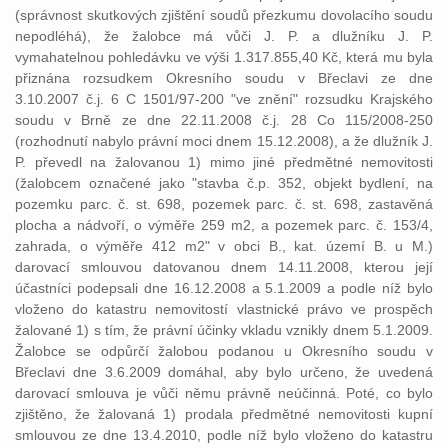
(správnost skutkových zjištění soudů přezkumu dovolacího soudu
nepodléhá), že žalobce má vůči J. P. a dlužníku J. P.
vymahatelnou pohledávku ve výši 1.317.855,40 Kč, která mu byla
přiznána rozsudkem Okresního soudu v Břeclavi ze dne
3.10.2007 č.j. 6 C 1501/97-200 "ve znění" rozsudku Krajského
soudu v Brně ze dne 22.11.2008 č.j. 28 Co 115/2008-250
(rozhodnutí nabylo právní moci dnem 15.12.2008), a že dlužník J.
P. převedl na žalovanou 1) mimo jiné předmětné nemovitosti
(žalobcem označené jako "stavba č.p. 352, objekt bydlení, na
pozemku parc. č. st. 698, pozemek parc. č. st. 698, zastavěná
plocha a nádvoří, o výměře 259 m2, a pozemek parc. č. 153/4,
zahrada, o výměře 412 m2" v obci B., kat. území B. u M.)
darovací smlouvou datovanou dnem 14.11.2008, kterou její
účastníci podepsali dne 16.12.2008 a 5.1.2009 a podle níž bylo
vloženo do katastru nemovitostí vlastnické právo ve prospěch
žalované 1) s tím, že právní účinky vkladu vznikly dnem 5.1.2009.
Žalobce se odpůrčí žalobou podanou u Okresního soudu v
Břeclavi dne 3.6.2009 domáhal, aby bylo určeno, že uvedená
darovací smlouva je vůči němu právně neúčinná. Poté, co bylo
zjištěno, že žalovaná 1) prodala předmětné nemovitosti kupní
smlouvou ze dne 13.4.2010, podle níž bylo vloženo do katastru