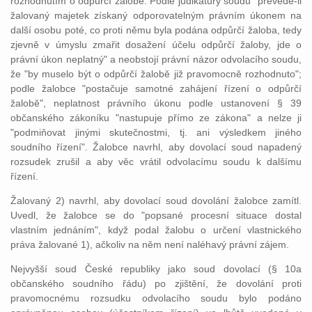
rozhodnutím o odpůrčí žalobě. Podle judikatury soudů "převede-li
žalovaný majetek získaný odporovatelným právním úkonem na
další osobu poté, co proti němu byla podána odpůrčí žaloba, tedy
zjevně v úmyslu zmařit dosažení účelu odpůrčí žaloby, jde o
právní úkon neplatný" a neobstojí právní názor odvolacího soudu,
že "by muselo být o odpůrčí žalobě již pravomocně rozhodnuto";
podle žalobce "postačuje samotné zahájení řízení o odpůrčí
žalobě", neplatnost právního úkonu podle ustanovení § 39
občanského zákoníku "nastupuje přímo ze zákona" a nelze ji
"podmiňovat jinými skutečnostmi, tj. ani výsledkem jiného
soudního řízení". Žalobce navrhl, aby dovolací soud napadený
rozsudek zrušil a aby věc vrátil odvolacímu soudu k dalšímu
řízení.
Žalovaný 2) navrhl, aby dovolací soud dovolání žalobce zamítl.
Uvedl, že žalobce se do "popsané procesní situace dostal
vlastním jednáním", když podal žalobu o určení vlastnického
práva žalované 1), ačkoliv na něm není naléhavý právní zájem.
Nejvyšší soud České republiky jako soud dovolací (§ 10a
občanského soudního řádu) po zjištění, že dovolání proti
pravomocnému rozsudku odvolacího soudu bylo podáno