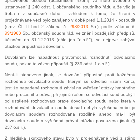
oprávněnou osobou (účastníkem řízení) ve lhůtě uvedené v
ustanovení § 240 odst. 1 občanského soudního řádu a že věc je
třeba i v současné době - vzhledem k tomu, že řízení v
projednávané věci bylo zahájeno v době před 1.1.2014 - posoudit
(srov. Čl. II bod 2 zákona č.
293/2013
Sb.) podle zákona č.
99/1963
Sb., občanský soudní řád, ve znění pozdějších předpisů,
účinném do 31.12.2013 (dále jen "o.s.ř."), se nejprve zabýval
otázkou přípustnosti dovolání.
Dovoláním lze napadnout pravomocná rozhodnutí odvolacího
soudu, pokud to zákon připouští (§ 236 odst. 1 o.s.ř.).
Není-li stanoveno jinak, je dovolání přípustné proti každému
rozhodnutí odvolacího soudu, kterým se odvolací řízení končí,
jestliže napadené rozhodnutí závisí na vyřešení otázky hmotného
nebo procesního práva, při jejímž řešení se odvolací soud odchýlil
od ustálené rozhodovací praxe dovolacího soudu nebo která v
rozhodování dovolacího soudu dosud nebyla vyřešena nebo je
dovolacím soudem rozhodována rozdílně anebo má-li být
dovolacím soudem vyřešená právní otázka posouzena jinak (§
237 o.s.ř.).
Z hlediska skutkového stavu bylo v projednávané věci zjištěno