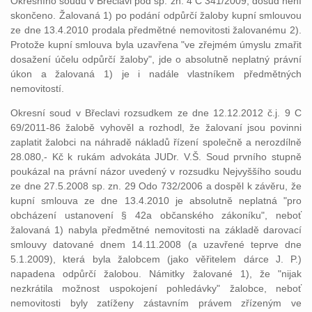
Okresního soudu v Břeclavi pod sp. zn. 4 C 341/2009, dosud není
skončeno. Žalovaná 1) po podání odpůrčí žaloby kupní smlouvou
ze dne 13.4.2010 prodala předmětné nemovitosti žalovanému 2).
Protože kupní smlouva byla uzavřena "ve zřejmém úmyslu zmařit
dosažení účelu odpůrčí žaloby", jde o absolutně neplatný právní
úkon a žalovaná 1) je i nadále vlastníkem předmětných
nemovitostí.
Okresní soud v Břeclavi rozsudkem ze dne 12.12.2012 č.j. 9 C
69/2011-86 žalobě vyhověl a rozhodl, že žalovaní jsou povinni
zaplatit žalobci na náhradě nákladů řízení společně a nerozdílně
28.080,- Kč k rukám advokáta JUDr. V.Š. Soud prvního stupně
poukázal na právní názor uvedený v rozsudku Nejvyššího soudu
ze dne 27.5.2008 sp. zn. 29 Odo 732/2006 a dospěl k závěru, že
kupní smlouva ze dne 13.4.2010 je absolutně neplatná "pro
obcházení ustanovení § 42a občanského zákoníku", neboť
žalovaná 1) nabyla předmětné nemovitosti na základě darovací
smlouvy datované dnem 14.11.2008 (a uzavřené teprve dne
5.1.2009), která byla žalobcem (jako věřitelem dárce J. P.)
napadena odpůrčí žalobou. Námitky žalované 1), že "nijak
nezkrátila možnost uspokojení pohledávky" žalobce, neboť
nemovitosti byly zatíženy zástavním právem zřízeným ve