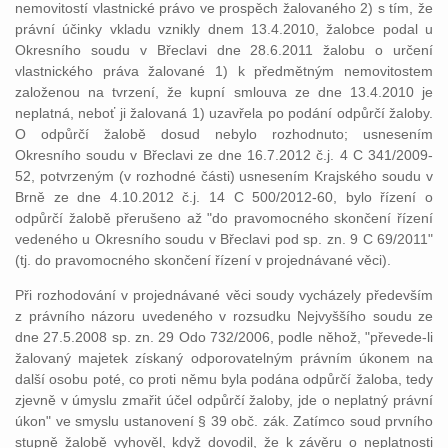
nemovitostí vlastnické právo ve prospěch žalovaného 2) s tím, že
právní účinky vkladu vznikly dnem 13.4.2010, žalobce podal u
Okresního soudu v Břeclavi dne 28.6.2011 žalobu o určení
vlastnického práva žalované 1) k předmětným nemovitostem
založenou na tvrzení, že kupní smlouva ze dne 13.4.2010 je
neplatná, neboť ji žalovaná 1) uzavřela po podání odpůrčí žaloby.
O odpůrčí žalobě dosud nebylo rozhodnuto; usnesením
Okresního soudu v Břeclavi ze dne 16.7.2012 č.j. 4 C 341/2009-
52, potvrzeným (v rozhodné části) usnesením Krajského soudu v
Brně ze dne 4.10.2012 č.j. 14 C 500/2012-60, bylo řízení o
odpůrčí žalobě přerušeno až "do pravomocného skončení řízení
vedeného u Okresního soudu v Břeclavi pod sp. zn. 9 C 69/2011"
(tj. do pravomocného skončení řízení v projednávané věci).
Při rozhodování v projednávané věci soudy vycházely především
z právního názoru uvedeného v rozsudku Nejvyššího soudu ze
dne 27.5.2008 sp. zn. 29 Odo 732/2006, podle něhož, "převede-li
žalovaný majetek získaný odporovatelným právním úkonem na
další osobu poté, co proti němu byla podána odpůrčí žaloba, tedy
zjevně v úmyslu zmařit účel odpůrčí žaloby, jde o neplatný právní
úkon" ve smyslu ustanovení § 39 obč. zák. Zatímco soud prvního
stupně žalobě vyhověl, když dovodil, že k závěru o neplatnosti