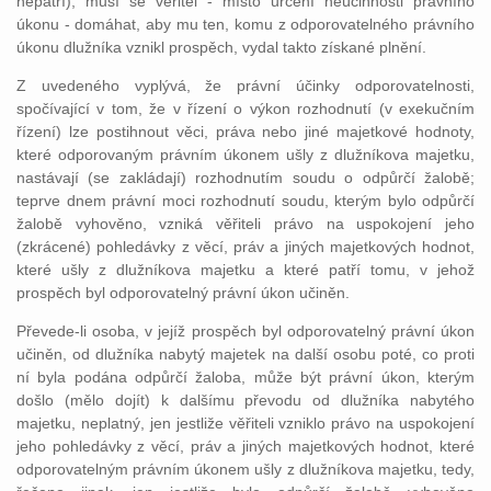
nepatří), musí se věřitel - místo určení neúčinnosti právního
úkonu - domáhat, aby mu ten, komu z odporovatelného právního
úkonu dlužníka vznikl prospěch, vydal takto získané plnění.
Z uvedeného vyplývá, že právní účinky odporovatelnosti,
spočívající v tom, že v řízení o výkon rozhodnutí (v exekučním
řízení) lze postihnout věci, práva nebo jiné majetkové hodnoty,
které odporovaným právním úkonem ušly z dlužníkova majetku,
nastávají (se zakládají) rozhodnutím soudu o odpůrčí žalobě;
teprve dnem právní moci rozhodnutí soudu, kterým bylo odpůrčí
žalobě vyhověno, vzniká věřiteli právo na uspokojení jeho
(zkrácené) pohledávky z věcí, práv a jiných majetkových hodnot,
které ušly z dlužníkova majetku a které patří tomu, v jehož
prospěch byl odporovatelný právní úkon učiněn.
Převede-li osoba, v jejíž prospěch byl odporovatelný právní úkon
učiněn, od dlužníka nabytý majetek na další osobu poté, co proti
ní byla podána odpůrčí žaloba, může být právní úkon, kterým
došlo (mělo dojít) k dalšímu převodu od dlužníka nabytého
majetku, neplatný, jen jestliže věřiteli vzniklo právo na uspokojení
jeho pohledávky z věcí, práv a jiných majetkových hodnot, které
odporovatelným právním úkonem ušly z dlužníkova majetku, tedy,