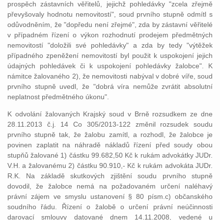
prospěch zástavních věřitelů, jejichž pohledávky "zcela zřejmě
převyšovaly hodnotu nemovitostí", soud prvního stupně odmítl s
odůvodněním, že "dopředu není zřejmé", zda by zástavní věřitelé
v případném řízení o výkon rozhodnutí prodejem předmětných
nemovitostí "doložili své pohledávky" a zda by tedy "výtěžek
případného zpeněžení nemovitostí byl použit k uspokojení jejich
údajných pohledávek či k uspokojení pohledávky žalobce". K
námitce žalovaného 2), že nemovitosti nabýval v dobré víře, soud
prvního stupně uvedl, že "dobrá víra nemůže zvrátit absolutní
neplatnost předmětného úkonu".
K odvolání žalovaných Krajský soud v Brně rozsudkem ze dne
28.11.2013 č.j. 14 Co 305/2013-122 změnil rozsudek soudu
prvního stupně tak, že žalobu zamítl, a rozhodl, že žalobce je
povinen zaplatit na náhradě nákladů řízení před soudy obou
stupňů žalované 1) částku 99.682,50 Kč k rukám advokátky JUDr.
V.H. a žalovanému 2) částku 90.910,- Kč k rukám advokáta JUDr.
R.K. Na základě skutkových zjištění soudu prvního stupně
dovodil, že žalobce nemá na požadovaném určení naléhavý
právní zájem ve smyslu ustanovení § 80 písm.c) občanského
soudního řádu. Řízení o žalobě o určení právní neúčinnosti
darovací smlouvy datované dnem 14.11.2008, vedené u