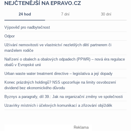
NEJČTENĚJŠÍ NA EPRAVO.CZ
24 hod
7 dní
30 dní
Výpověď pro nadbytečnost
Odpor
Užívání nemovitosti ve vlastnictví nezletilých dětí partnerem či
manželem rodiče
Nařízení o obalech a obalových odpadech (PPWR) – nová éra regulace
obalů v Evropské unii
Urban waste water treatment directive – legislativa a její dopady
Konec prázdných holdingů? NSS upozorňuje na limity osvobození
dividend bez ekonomického důvodu
Byznys a paragrafy, díl 39.: Jak na organizační změny ve společnosti
Uzavírky místních i účelových komunikací a zřizování objížděk