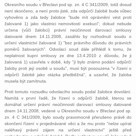
Okresního soudu v Břeclavi pod sp. zn. 4 C 341/2009, totiž dosud
není skončeno, a není proto jisté, zda odpůrčí žalobě bude vůbec
vyhověno a zda tedy žalobce "bude mít oprávnění vést proti
žalované 1) jako vlastnici nemovitostí exekuci"; dokud nebude
určena (vůči žalobci) právní neúčinnost darovací smlouvy
datované dnem 14.11.2008, zasáhlo by rozhodnutí soudu o
určení vlastnictví žalované 1) "bez právního důvodu do právních
poměrů žalovaných". Odvolací soud dále přihlédl k tomu, že
neplatnost kupní smlouvy ze dne 13.4.2010 z důvodu, že ji
žalovaná 1) uzavřela v době, kdy "jí bylo známo podání odpůrčí
žaloby proti její osobě u soudu", musí být posouzena "v řízení o
odpůrčí žalobě jako otázka předběžná", a uzavřel, že žaloba
musela být zamítnuta.
Proti tomuto rozsudku odvolacího soudu podal žalobce dovolání.
Namítá v první řadě, že řízení o odpůrčí žalobě, kterou se
domáhal určení právní neúčinnosti darovací smlouvy datované
dnem 14.11.2008, vedené u Okresního soudu v Břeclavi pod sp.
zn. 4 C 341/2009, bylo soudy pravomocně přerušeno právě do
skončení řízení v projednávané věci a že mu proto "nelze upírat
naléhavý právní zájem na určení vlastnictví" ještě před