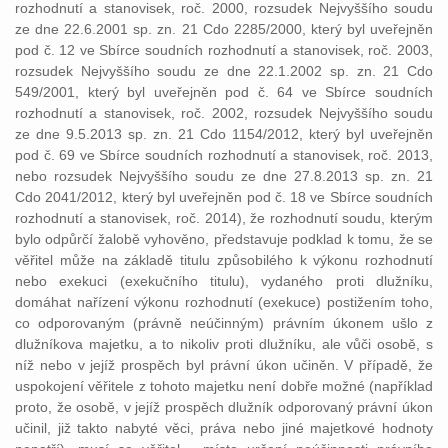
rozhodnutí a stanovisek, roč. 2000, rozsudek Nejvyššího soudu
ze dne 22.6.2001 sp. zn. 21 Cdo 2285/2000, který byl uveřejněn
pod č. 12 ve Sbírce soudních rozhodnutí a stanovisek, roč. 2003,
rozsudek Nejvyššího soudu ze dne 22.1.2002 sp. zn. 21 Cdo
549/2001, který byl uveřejněn pod č. 64 ve Sbírce soudních
rozhodnutí a stanovisek, roč. 2002, rozsudek Nejvyššího soudu
ze dne 9.5.2013 sp. zn. 21 Cdo 1154/2012, který byl uveřejněn
pod č. 69 ve Sbírce soudních rozhodnutí a stanovisek, roč. 2013,
nebo rozsudek Nejvyššího soudu ze dne 27.8.2013 sp. zn. 21
Cdo 2041/2012, který byl uveřejněn pod č. 18 ve Sbírce soudních
rozhodnutí a stanovisek, roč. 2014), že rozhodnutí soudu, kterým
bylo odpůrčí žalobě vyhověno, představuje podklad k tomu, že se
věřitel může na základě titulu způsobilého k výkonu rozhodnutí
nebo exekuci (exekučního titulu), vydaného proti dlužníku,
domáhat nařízení výkonu rozhodnutí (exekuce) postižením toho,
co odporovaným (právně neúčinným) právním úkonem ušlo z
dlužníkova majetku, a to nikoliv proti dlužníku, ale vůči osobě, s
níž nebo v jejíž prospěch byl právní úkon učiněn. V případě, že
uspokojení věřitele z tohoto majetku není dobře možné (například
proto, že osobě, v jejíž prospěch dlužník odporovaný právní úkon
učinil, již takto nabyté věci, práva nebo jiné majetkové hodnoty