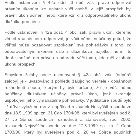
Podle ustanovení § 42a odst. 3 obč. zák. právo odporovat
právním úkonům lze uplatnit vůči osobě, v jejíž prospěch byl
právní úkon učiněn, nebo které vznikl z odporovatelného úkonu
dlužníka prospěch.
Podle ustanovení § 42a odst. 4 obč. zák. právní úkon, kterému
věřitel s úspěchem odporoval, je vůči němu neúčinný potud, že
věřitel může požadovat uspokojení své pohledávky z toho, co
odporovatelným úkonem ušlo z dlužníkova majetku; není-li to
dobře možné, má právo na náhradu vůči tomu, kdo měl z tohoto
úkonu prospěch.
Smyslem žaloby podle ustanovení § 42a obč. zák. (odpůrčí
žaloby) je - uvažováno z pohledu žalujícího věřitele - dosáhnout
rozhodnutí soudu, kterým by bylo určeno, že je vůči němu
neúčinný dlužníkem učiněný právní úkon, jenž zkracuje
uspokojení jeho vymahatelné pohledávky. V judikatuře soudů bylo
již dříve vyloženo (srov. například rozsudek Nejvyššího soudu ze
dne 18.5.1999 sp. zn. 31 Cdo 1704/98, který byl uveřejněn pod č.
27 ve Sbírce soudních rozhodnutí a stanovisek, roč. 2000,
rozsudek Nejvyššího soudu ze dne 27.5.1999 sp. zn. 2 Cdon
1703/96, který byl uveřejněn pod č. 26 ve Sbírce soudních