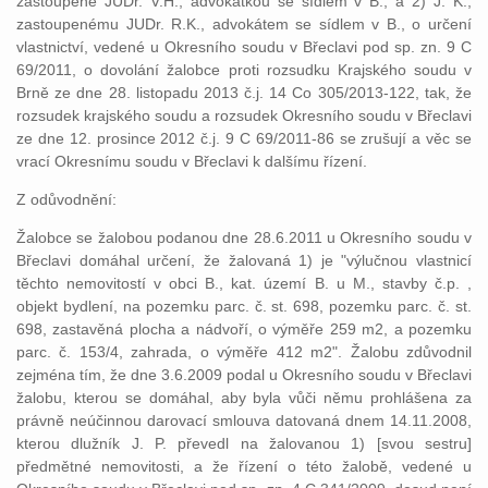
zastoupené JUDr. V.H., advokátkou se sídlem v B., a 2) J. K.,
zastoupenému JUDr. R.K., advokátem se sídlem v B., o určení
vlastnictví, vedené u Okresního soudu v Břeclavi pod sp. zn. 9 C
69/2011, o dovolání žalobce proti rozsudku Krajského soudu v
Brně ze dne 28. listopadu 2013 č.j. 14 Co 305/2013-122, tak, že
rozsudek krajského soudu a rozsudek Okresního soudu v Břeclavi
ze dne 12. prosince 2012 č.j. 9 C 69/2011-86 se zrušují a věc se
vrací Okresnímu soudu v Břeclavi k dalšímu řízení.
Z odůvodnění:
Žalobce se žalobou podanou dne 28.6.2011 u Okresního soudu v
Břeclavi domáhal určení, že žalovaná 1) je "výlučnou vlastnicí
těchto nemovitostí v obci B., kat. území B. u M., stavby č.p. ,
objekt bydlení, na pozemku parc. č. st. 698, pozemku parc. č. st.
698, zastavěná plocha a nádvoří, o výměře 259 m2, a pozemku
parc. č. 153/4, zahrada, o výměře 412 m2". Žalobu zdůvodnil
zejména tím, že dne 3.6.2009 podal u Okresního soudu v Břeclavi
žalobu, kterou se domáhal, aby byla vůči němu prohlášena za
právně neúčinnou darovací smlouva datovaná dnem 14.11.2008,
kterou dlužník J. P. převedl na žalovanou 1) [svou sestru]
předmětné nemovitosti, a že řízení o této žalobě, vedené u