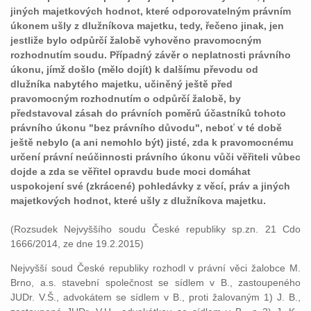
jiných majetkových hodnot, které odporovatelným právním
úkonem ušly z dlužníkova majetku, tedy, řečeno jinak, jen
jestliže bylo odpůrčí žalobě vyhověno pravomocným
rozhodnutím soudu. Případný závěr o neplatnosti právního
úkonu, jímž došlo (mělo dojít) k dalšímu převodu od
dlužníka nabytého majetku, učiněný ještě před
pravomocným rozhodnutím o odpůrčí žalobě, by
představoval zásah do právních poměrů účastníků tohoto
právního úkonu "bez právního důvodu", neboť v té době
ještě nebylo (a ani nemohlo být) jisté, zda k pravomocnému
určení právní neúčinnosti právního úkonu vůči věřiteli vůbec
dojde a zda se věřitel opravdu bude moci domáhat
uspokojení své (zkrácené) pohledávky z věcí, práv a jiných
majetkových hodnot, které ušly z dlužníkova majetku.
(Rozsudek Nejvyššího soudu České republiky sp.zn. 21 Cdo
1666/2014, ze dne 19.2.2015)
Nejvyšší soud České republiky rozhodl v právní věci žalobce M.
Brno, a.s. stavební společnost se sídlem v B., zastoupeného
JUDr. V.Š., advokátem se sídlem v B., proti žalovaným 1) J. B.,