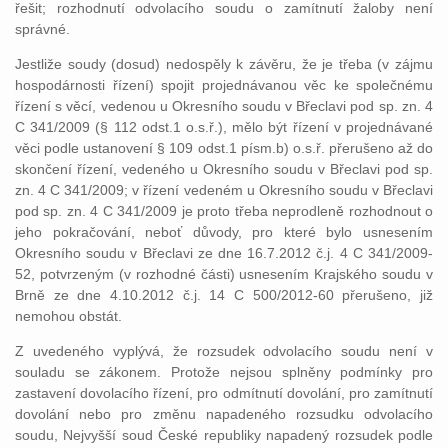
řešit; rozhodnutí odvolacího soudu o zamítnutí žaloby není
správné.
Jestliže soudy (dosud) nedospěly k závěru, že je třeba (v zájmu
hospodárnosti řízení) spojit projednávanou věc ke společnému
řízení s věcí, vedenou u Okresního soudu v Břeclavi pod sp. zn. 4
C 341/2009 (§ 112 odst.1 o.s.ř.), mělo být řízení v projednávané
věci podle ustanovení § 109 odst.1 písm.b) o.s.ř. přerušeno až do
skončení řízení, vedeného u Okresního soudu v Břeclavi pod sp.
zn. 4 C 341/2009; v řízení vedeném u Okresního soudu v Břeclavi
pod sp. zn. 4 C 341/2009 je proto třeba neprodleně rozhodnout o
jeho pokračování, neboť důvody, pro které bylo usnesením
Okresního soudu v Břeclavi ze dne 16.7.2012 č.j. 4 C 341/2009-
52, potvrzeným (v rozhodné části) usnesením Krajského soudu v
Brně ze dne 4.10.2012 č.j. 14 C 500/2012-60 přerušeno, již
nemohou obstát.
Z uvedeného vyplývá, že rozsudek odvolacího soudu není v
souladu se zákonem. Protože nejsou splněny podmínky pro
zastavení dovolacího řízení, pro odmítnutí dovolání, pro zamítnutí
dovolání nebo pro změnu napadeného rozsudku odvolacího
soudu, Nejvyšší soud České republiky napadený rozsudek podle