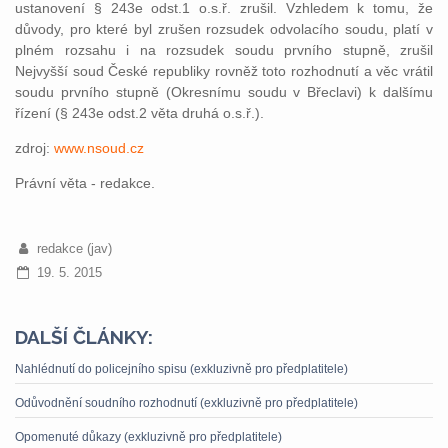
ustanovení § 243e odst.1 o.s.ř. zrušil. Vzhledem k tomu, že
důvody, pro které byl zrušen rozsudek odvolacího soudu, platí v
plném rozsahu i na rozsudek soudu prvního stupně, zrušil
Nejvyšší soud České republiky rovněž toto rozhodnutí a věc vrátil
soudu prvního stupně (Okresnímu soudu v Břeclavi) k dalšímu
řízení (§ 243e odst.2 věta druhá o.s.ř.).
zdroj:
www.nsoud.cz
Právní věta - redakce.
redakce (jav)
19. 5. 2015
DALŠÍ ČLÁNKY:
Nahlédnutí do policejního spisu (exkluzivně pro předplatitele)
Odůvodnění soudního rozhodnutí (exkluzivně pro předplatitele)
Opomenuté důkazy (exkluzivně pro předplatitele)