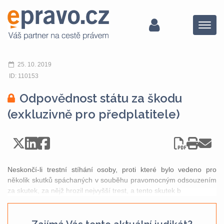
Menu
25. 10. 2019
ID: 110153
Odpovědnost státu za škodu
(exkluzivně pro předplatitele)
Neskončí-li trestní stíhání osoby, proti které bylo vedeno pro
několik skutků spáchaných v souběhu pravomocným odsouzením
za skutek, za nějž hrozil nejvyšší trest, a tento skutek b