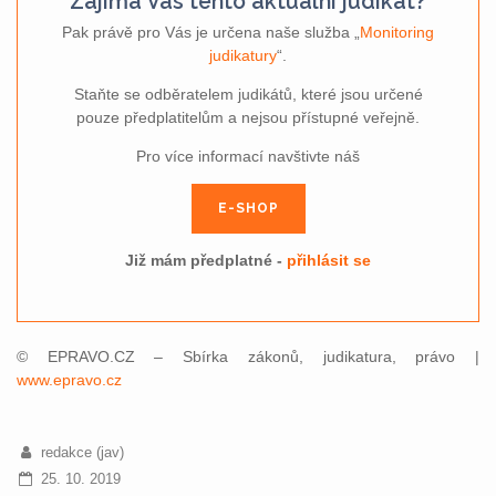
Zajímá Vás tento aktuální judikát?
Pak právě pro Vás je určena naše služba „
Monitoring
judikatury
“.
Staňte se odběratelem judikátů, které jsou určené
pouze předplatitelům a nejsou přístupné veřejně.
Pro více informací navštivte náš
E-SHOP
Již mám předplatné -
přihlásit se
© EPRAVO.CZ – Sbírka zákonů, judikatura, právo |
www.epravo.cz
redakce (jav)
25. 10. 2019