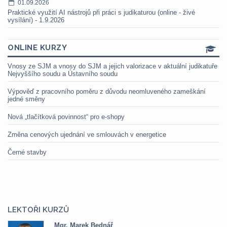
01.09.2026
Praktické využití AI nástrojů při práci s judikaturou (online - živé
vysílání) - 1.9.2026
ONLINE KURZY
Vnosy ze SJM a vnosy do SJM a jejich valorizace v aktuální judikatuře
Nejvyššího soudu a Ústavního soudu
Výpověď z pracovního poměru z důvodu neomluveného zameškání
jedné směny
Nová „tlačítková povinnost“ pro e-shopy
Změna cenových ujednání ve smlouvách v energetice
Černé stavby
LEKTOŘI KURZŮ
Mgr. Marek Bednář