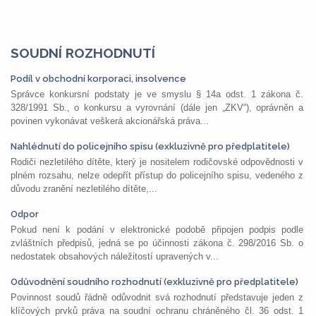
SOUDNÍ ROZHODNUTÍ
Podíl v obchodní korporaci, insolvence
Správce konkursní podstaty je ve smyslu § 14a odst. 1 zákona č.
328/1991 Sb., o konkursu a vyrovnání (dále jen „ZKV“), oprávněn a
povinen vykonávat veškerá akcionářská práva...
Nahlédnutí do policejního spisu (exkluzivně pro předplatitele)
Rodiči nezletilého dítěte, který je nositelem rodičovské odpovědnosti v
plném rozsahu, nelze odepřít přístup do policejního spisu, vedeného z
důvodu zranění nezletilého dítěte,...
Odpor
Pokud není k podání v elektronické podobě připojen podpis podle
zvláštních předpisů, jedná se po účinnosti zákona č. 298/2016 Sb. o
nedostatek obsahových náležitostí upravených v...
Odůvodnění soudního rozhodnutí (exkluzivně pro předplatitele)
Povinnost soudů řádně odůvodnit svá rozhodnutí představuje jeden z
klíčových prvků práva na soudní ochranu chráněného čl. 36 odst. 1