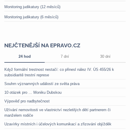
Monitoring judikatury (12 měsíců)
Monitoring judikatury (6 měsíců)
NEJČTENĚJŠÍ NA EPRAVO.CZ
24 hod
7 dní
30 dní
Když formální trestnost nestačí: co přinesl nález IV. ÚS 455/26 k
subsidiaritě trestní represe
Souhrn významných událostí ze světa práva
10 otázek pro … Moniku Dubskou
Výpověď pro nadbytečnost
Užívání nemovitosti ve vlastnictví nezletilých dětí partnerem či
manželem rodiče
Uzavírky místních i účelových komunikací a zřizování objížděk