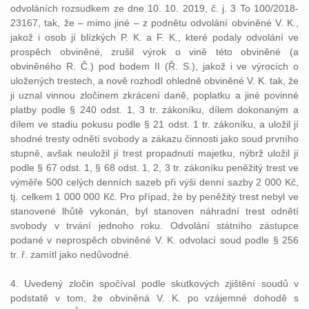
odvoláních rozsudkem ze dne 10. 10. 2019, č. j. 3 To 100/2018-
23167, tak, že – mimo jiné – z podnětu odvolání obviněné V. K.,
jakož i osob jí blízkých P. K. a F. K., které podaly odvolání ve
prospěch obviněné, zrušil výrok o vině této obviněné (a
obviněného R. Č.) pod bodem II (Ř. S.), jakož i ve výrocích o
uložených trestech, a nově rozhodl ohledně obviněné V. K. tak, že
ji uznal vinnou zločinem zkrácení daně, poplatku a jiné povinné
platby podle § 240 odst. 1, 3 tr. zákoníku, dílem dokonaným a
dílem ve stadiu pokusu podle § 21 odst. 1 tr. zákoníku, a uložil jí
shodné tresty odnětí svobody a zákazu činnosti jako soud prvního
stupně, avšak neuložil jí trest propadnutí majetku, nýbrž uložil jí
podle § 67 odst. 1, § 68 odst. 1, 2, 3 tr. zákoníku peněžitý trest ve
výměře 500 celých denních sazeb při výši denní sazby 2 000 Kč,
tj. celkem 1 000 000 Kč. Pro případ, že by peněžitý trest nebyl ve
stanovené lhůtě vykonán, byl stanoven náhradní trest odnětí
svobody v trvání jednoho roku. Odvolání státního zástupce
podané v neprospěch obviněné V. K. odvolací soud podle § 256
tr. ř. zamítl jako nedůvodné.
4. Uvedený zločin spočíval podle skutkových zjištění soudů v
podstatě v tom, že obviněná V. K. po vzájemné dohodě s