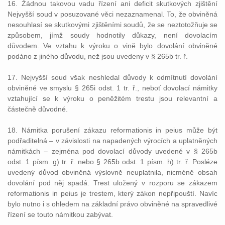
16. Žádnou takovou vadu řízení ani deficit skutkových zjištění
Nejvyšší soud v posuzované věci nezaznamenal. To, že obviněná
nesouhlasí se skutkovými zjištěními soudů, že se neztotožňuje se
způsobem, jímž soudy hodnotily důkazy, není dovolacím
důvodem. Ve vztahu k výroku o vině bylo dovolání obviněné
podáno z jiného důvodu, než jsou uvedeny v § 265b tr. ř.
17. Nejvyšší soud však neshledal důvody k odmítnutí dovolání
obviněné ve smyslu § 265i odst. 1 tr. ř., neboť dovolací námitky
vztahující se k výroku o peněžitém trestu jsou relevantní a
částečně důvodné.
18. Námitka porušení zákazu reformationis in peius může být
podřaditelná – v závislosti na napadených výrocích a uplatněných
námitkách – zejména pod dovolací důvody uvedené v § 265b
odst. 1 písm. g) tr. ř. nebo § 265b odst. 1 písm. h) tr. ř. Posléze
uvedený důvod obviněná výslovně neuplatnila, nicméně obsah
dovolání pod něj spadá. Trest uložený v rozporu se zákazem
reformationis in peius je trestem, který zákon nepřipouští. Navíc
bylo nutno i s ohledem na základní právo obviněné na spravedlivé
řízení se touto námitkou zabývat.