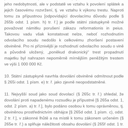
jeho nedobytnosti, ale v podstatě ve vztahu k povolení splátek a
jejich časovému rozvržení, tj. ve vztahu k výkonu trestu. Naproti
tomu za přípustnou [odpovídající dovolacímu důvodu podle §
265b odst. 1 písm. h) tr. ř.] je podle státní zástupkyně možné
považovat námitku porušení zákazu reformationis in peius.
Takovou vadu však konstatovat nelze, neboť rozhodnutím
odvolacího soudu nedošlo k celkovému zhoršení postavení
obviněné. Pro ni příznivější je rozhodnutí odvolacího soudu o vině
a původně uložený, „poněkud drakonický“ trest propadnutí
majetku byl nahrazen nepoměrně mírnějším peněžitým trestem
ve výši 1 000 000 Kč.
10. Státní zástupkyně navrhla dovolání obviněné odmítnout podle
§ 265i odst. 1 písm. e) tr. ř. jako zjevně neopodstatněné.
11. Nejvyšší soud jako soud dovolací (§ 265c tr. ř.) shledal, že
dovolání proti napadenému rozsudku je přípustné [§ 265a odst. 1,
odst. 2 písm. a) tr. ř.], bylo podáno osobou k tomu oprávněnou, tj.
obviněnou prostřednictvím obhájce [§ 265d odst. 1 písm. c), odst.
2 tr. ř.], v zákonné lhůtě a na místě k tomu zákonem určeném (§
265e tr. ř.) a splňuje náležitosti obsahu dovolání (§ 265f odst. 1 tr.