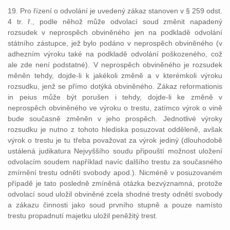
19. Pro řízení o odvolání je uvedený zákaz stanoven v § 259 odst.
4 tr. ř., podle něhož může odvolací soud změnit napadený
rozsudek v neprospěch obviněného jen na podkladě odvolání
státního zástupce, jež bylo podáno v neprospěch obviněného (v
adhezním výroku také na podkladě odvolání poškozeného, což
ale zde není podstatné). V neprospěch obviněného je rozsudek
měněn tehdy, dojde-li k jakékoli změně a v kterémkoli výroku
rozsudku, jenž se přímo dotýká obviněného. Zákaz reformationis
in peius může být porušen i tehdy, dojde-li ke změně v
neprospěch obviněného ve výroku o trestu, zatímco výrok o vině
bude současně změněn v jeho prospěch. Jednotlivé výroky
rozsudku je nutno z tohoto hlediska posuzovat odděleně, avšak
výrok o trestu je tu třeba považovat za výrok jediný (dlouhodobě
ustálená judikatura Nejvyššího soudu připouští možnost uložení
odvolacím soudem například navíc dalšího trestu za současného
zmírnění trestu odnětí svobody apod.). Nicméně v posuzovaném
případě je tato posledně zmíněná otázka bezvýznamná, protože
odvolací soud uložil obviněné zcela shodné tresty odnětí svobody
a zákazu činnosti jako soud prvního stupně a pouze namísto
trestu propadnutí majetku uložil peněžitý trest.