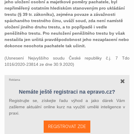
jeho uložení osobní a majetkové poměry pachatele, byl
nepřiměřený ostatním hlediskům stanoveným pro ukládání
trestu (§ 39 tr. zákoníku), zejména povaze a závažnosti
spáchaného trestného činu, uváží soud, zda není namístě
uložení jiného druhu trestu, a to popřípadě i vedle
peněžitého trestu. Pro neuložení peněžitého trestu by však
nestačila jen určitá pravděpodobnost jeho nezaplacení nebo
dokonce neochota pachatele tak učinit.
(Usnesení Nejvyššího soudu České republiky č.j. 7 Tdo
1016/2020-23814 ze dne 30.9.2020)
Reklama
Nemáte ještě registraci na epravo.cz?
Registrujte se, získejte řadu výhod a jako dárek Vám
zašleme aktuální online kurz na využití umělé inteligence v
praxi.
REGISTROVAT ZDE