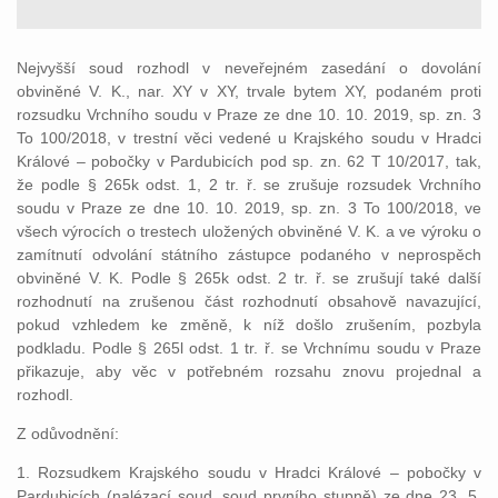
Nejvyšší soud rozhodl v neveřejném zasedání o dovolání
obviněné V. K., nar. XY v XY, trvale bytem XY, podaném proti
rozsudku Vrchního soudu v Praze ze dne 10. 10. 2019, sp. zn. 3
To 100/2018, v trestní věci vedené u Krajského soudu v Hradci
Králové – pobočky v Pardubicích pod sp. zn. 62 T 10/2017, tak,
že podle § 265k odst. 1, 2 tr. ř. se zrušuje rozsudek Vrchního
soudu v Praze ze dne 10. 10. 2019, sp. zn. 3 To 100/2018, ve
všech výrocích o trestech uložených obviněné V. K. a ve výroku o
zamítnutí odvolání státního zástupce podaného v neprospěch
obviněné V. K. Podle § 265k odst. 2 tr. ř. se zrušují také další
rozhodnutí na zrušenou část rozhodnutí obsahově navazující,
pokud vzhledem ke změně, k níž došlo zrušením, pozbyla
podkladu. Podle § 265l odst. 1 tr. ř. se Vrchnímu soudu v Praze
přikazuje, aby věc v potřebném rozsahu znovu projednal a
rozhodl.
Z odůvodnění:
1. Rozsudkem Krajského soudu v Hradci Králové – pobočky v
Pardubicích (nalézací soud, soud prvního stupně) ze dne 23. 5.