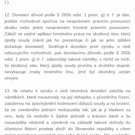
ř.).
12. Dovolací důvod podle § 265b odst. 1 písm. g) tr. ř. je dán,
jestliže rozhodnutí spočívá na nesprávném právním posouzení
skutku nebo jiném nesprávném hmotně právním posouzení.
Záleží ve vadné aplikaci hmotného práva na skutkový stav, který
zjistily soudy (nikoli jak ho prezentuje či jak se jeho zjištění
dožaduje dovolatel). Směřuje-li dovolání proti výroku o vině
odsuzujícího rozhodnutí, pak dovolacímu důvodu podle § 265b
odst. 1 písm. g) tr. ř. odpovídají takové námitky, v nichž se tvrdí,
že skutkový stav, který zjistily soudy prvního a druhého stupně,
nevykazuje znaky trestného činu, jímž byl obviněný uznán
vinným.
13. Ve vztahu k výroku o vině obviněná dovolání založila na
námitkách, které navazovaly na její obhajobu z původního řízení,
založenou na zpochybnění hodnocení důkazů soudy a na tvrzení,
že se uvedeného jednání nedopustila tak, jak je jí kladeno za
vinu, tedy že nedošlo k žádné dohodě o krácení daně a že
nezaváděla vědomě a záměrně na základě takové dohody do
účetnictví fiktivní prodeje zboží do Slovenské republiky s cílem