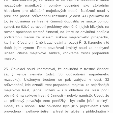
24. Nedostatkem je, že soudy se ve svých rozhodnutích řádně
nezabývaly majetkovými poměry obviněné jako základním
hlediskem pro ukládání majetkových trestů. Nalézací soud v
příslušné pasáži odůvodnění rozsudku (v odst. 41) poukázal na
to, že obviněná se trestné činnosti dopustila ve snaze pomoci
synovi, na tíživé zdravotní problémy obviněné i jejích blízkých, na
rozsah spáchané trestné činnosti, na které se obviněná podílela
podstatnou měrou za účelem získání majetkového prospěchu,
který směřoval primárně k zachování a rozvoji Ř. S. řízeného v té
době jejím synem. Proto považoval krajský soud za nezbytné
uložení citelné majetkové sankce, konkrétně trestu propadnutí
majetku.
25. Odvolací soud konstatoval, že obviněná z trestné činnosti
žádný výnos neměla (odst. 30 odůvodnění napadeného
rozsudku). Uloženým trestem se pak zabýval v odst. 32
odůvodnění, kde označil trest propadnutí majetku za nejpřísnější
majetkový trest, jehož uložení – i s ohledem na nižší podíl
obviněné na celkové trestné činnosti – nebylo namístě. Uvedl, že
za přiléhavý považuje trest peněžitý, „byť stále ještě citelný“.
Dodal, že k osobě i této obviněné bylo již v přípravném řízení
provedeno majetkové šetření a trest byl uložen s přihlédnutím k