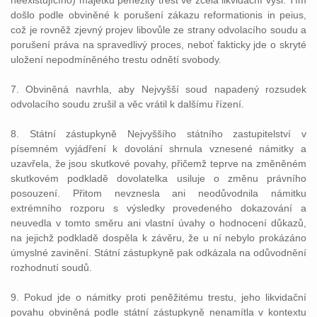
neexistujícího) majetku peněžitý trest ve zcela likvidační výši. Tím
došlo podle obviněné k porušení zákazu reformationis in peius,
což je rovněž zjevný projev libovůle ze strany odvolacího soudu a
porušení práva na spravedlivý proces, neboť fakticky jde o skryté
uložení nepodmíněného trestu odnětí svobody.
7. Obviněná navrhla, aby Nejvyšší soud napadený rozsudek
odvolacího soudu zrušil a věc vrátil k dalšímu řízení.
8. Státní zástupkyně Nejvyššího státního zastupitelství v
písemném vyjádření k dovolání shrnula vznesené námitky a
uzavřela, že jsou skutkové povahy, přičemž teprve na změněném
skutkovém podkladě dovolatelka usiluje o změnu právního
posouzení. Přitom nevznesla ani neodůvodnila námitku
extrémního rozporu s výsledky provedeného dokazování a
neuvedla v tomto směru ani vlastní úvahy o hodnocení důkazů,
na jejichž podkladě dospěla k závěru, že u ní nebylo prokázáno
úmyslné zavinění. Státní zástupkyně pak odkázala na odůvodnění
rozhodnutí soudů.
9. Pokud jde o námitky proti peněžitému trestu, jeho likvidační
povahu obviněná podle státní zástupkyně nenamítla v kontextu