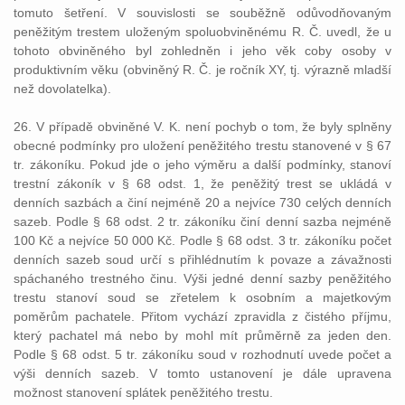
tomuto šetření. V souvislosti se souběžně odůvodňovaným
peněžitým trestem uloženým spoluobviněnému R. Č. uvedl, že u
tohoto obviněného byl zohledněn i jeho věk coby osoby v
produktivním věku (obviněný R. Č. je ročník XY, tj. výrazně mladší
než dovolatelka).
26. V případě obviněné V. K. není pochyb o tom, že byly splněny
obecné podmínky pro uložení peněžitého trestu stanovené v § 67
tr. zákoníku. Pokud jde o jeho výměru a další podmínky, stanoví
trestní zákoník v § 68 odst. 1, že peněžitý trest se ukládá v
denních sazbách a činí nejméně 20 a nejvíce 730 celých denních
sazeb. Podle § 68 odst. 2 tr. zákoníku činí denní sazba nejméně
100 Kč a nejvíce 50 000 Kč. Podle § 68 odst. 3 tr. zákoníku počet
denních sazeb soud určí s přihlédnutím k povaze a závažnosti
spáchaného trestného činu. Výši jedné denní sazby peněžitého
trestu stanoví soud se zřetelem k osobním a majetkovým
poměrům pachatele. Přitom vychází zpravidla z čistého příjmu,
který pachatel má nebo by mohl mít průměrně za jeden den.
Podle § 68 odst. 5 tr. zákoníku soud v rozhodnutí uvede počet a
výši denních sazeb. V tomto ustanovení je dále upravena
možnost stanovení splátek peněžitého trestu.