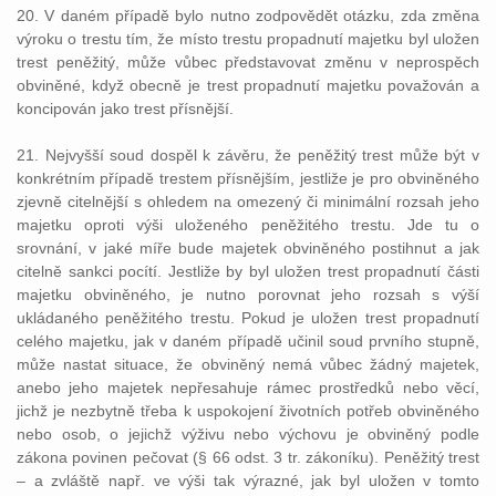
20. V daném případě bylo nutno zodpovědět otázku, zda změna
výroku o trestu tím, že místo trestu propadnutí majetku byl uložen
trest peněžitý, může vůbec představovat změnu v neprospěch
obviněné, když obecně je trest propadnutí majetku považován a
koncipován jako trest přísnější.
21. Nejvyšší soud dospěl k závěru, že peněžitý trest může být v
konkrétním případě trestem přísnějším, jestliže je pro obviněného
zjevně citelnější s ohledem na omezený či minimální rozsah jeho
majetku oproti výši uloženého peněžitého trestu. Jde tu o
srovnání, v jaké míře bude majetek obviněného postihnut a jak
citelně sankci pocítí. Jestliže by byl uložen trest propadnutí části
majetku obviněného, je nutno porovnat jeho rozsah s výší
ukládaného peněžitého trestu. Pokud je uložen trest propadnutí
celého majetku, jak v daném případě učinil soud prvního stupně,
může nastat situace, že obviněný nemá vůbec žádný majetek,
anebo jeho majetek nepřesahuje rámec prostředků nebo věcí,
jichž je nezbytně třeba k uspokojení životních potřeb obviněného
nebo osob, o jejichž výživu nebo výchovu je obviněný podle
zákona povinen pečovat (§ 66 odst. 3 tr. zákoníku). Peněžitý trest
– a zvláště např. ve výši tak výrazné, jak byl uložen v tomto