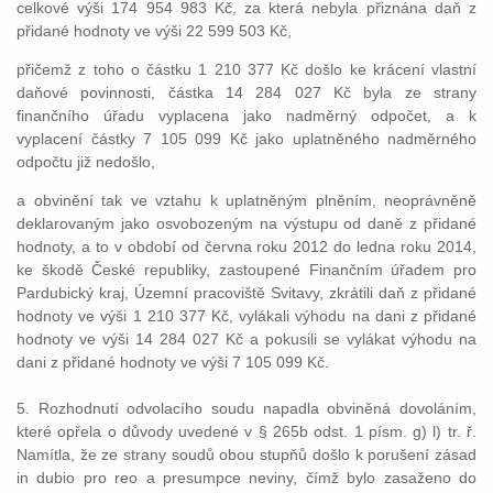
celkové výši 174 954 983 Kč, za která nebyla přiznána daň z
přidané hodnoty ve výši 22 599 503 Kč,
přičemž z toho o částku 1 210 377 Kč došlo ke krácení vlastní
daňové povinnosti, částka 14 284 027 Kč byla ze strany
finančního úřadu vyplacena jako nadměrný odpočet, a k
vyplacení částky 7 105 099 Kč jako uplatněného nadměrného
odpočtu již nedošlo,
a obvinění tak ve vztahu k uplatněným plněním, neoprávněně
deklarovaným jako osvobozeným na výstupu od daně z přidané
hodnoty, a to v období od června roku 2012 do ledna roku 2014,
ke škodě České republiky, zastoupené Finančním úřadem pro
Pardubický kraj, Územní pracoviště Svitavy, zkrátili daň z přidané
hodnoty ve výši 1 210 377 Kč, vylákali výhodu na dani z přidané
hodnoty ve výši 14 284 027 Kč a pokusili se vylákat výhodu na
dani z přidané hodnoty ve výši 7 105 099 Kč.
5. Rozhodnutí odvolacího soudu napadla obviněná dovoláním,
které opřela o důvody uvedené v § 265b odst. 1 písm. g) l) tr. ř.
Namítla, že ze strany soudů obou stupňů došlo k porušení zásad
in dubio pro reo a presumpce neviny, čímž bylo zasaženo do