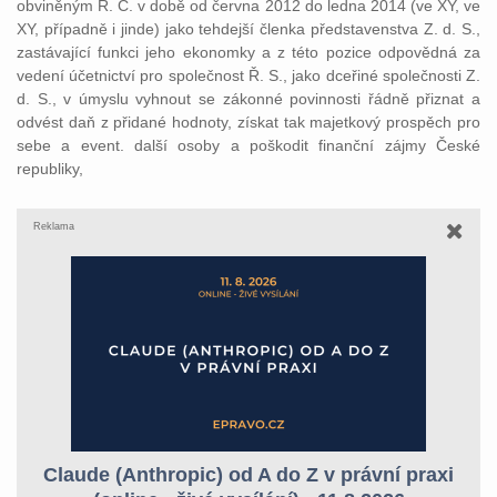
obviněným R. Č. v době od června 2012 do ledna 2014 (ve XY, ve
XY, případně i jinde) jako tehdejší členka představenstva Z. d. S.,
zastávající funkci jeho ekonomky a z této pozice odpovědná za
vedení účetnictví pro společnost Ř. S., jako dceřiné společnosti Z.
d. S., v úmyslu vyhnout se zákonné povinnosti řádně přiznat a
odvést daň z přidané hodnoty, získat tak majetkový prospěch pro
sebe a event. další osoby a poškodit finanční zájmy České
republiky,
Reklama
Claude (Anthropic) od A do Z v právní praxi