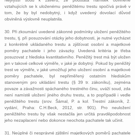
Nejvyšší soud k závěru, že podstata námitek obviněné
vztahujících se k uloženému peněžitému trestu spočívá právě v
tom, že by byl nedobytný, i když uvedený dovolací důvod
obviněná výslovně neuplatnila.
30. Při zkoumání uvedené zákonné podmínky uložení peněžitého
trestu, tj. při posuzování otázky jeho dobytnosti, je nutné vycházet
z konkrétně ukládaného trestu a zjišťovat osobní a majetkové
poměry pachatele i jeho závazky. Uvedená kritéria je třeba
posuzovat z hlediska kvantitativního. Peněžitý trest má být uložen
jen v takové celkové výměře, v jaké je dobytný. Pokud by peněžitý
trest ve výměře, v jaké umožňují jeho uložení osobní a majetkové
poměry pachatele, byl nepřiměřený ostatním hlediskům
stanoveným pro ukládání trestu (§ 39 tr. zákoníku), zejména
povaze a závažnosti spáchaného trestného činu, uváží soud, zda
není namístě uložení jiného druhu trestu, a to popřípadě i vedle
peněžitého trestu (srov. Šámal, P. a kol. Trestní zákoník, 2.
vydání, Praha: C.H.Beck, 2012, str. 901). Pro neuložení
peněžitého trestu by však nestačila jen určitá pravděpodobnost
jeho nezaplacení nebo dokonce neochota pachatele tak učinit.
31. Neúplné či nesprávné zjištění majetkových poměrů pachatele