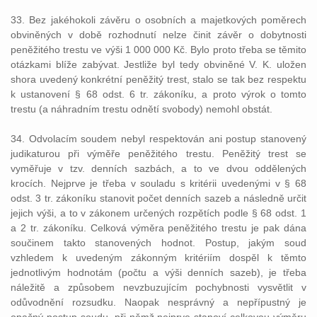
33. Bez jakéhokoli závěru o osobních a majetkových poměrech
obviněných v době rozhodnutí nelze činit závěr o dobytnosti
peněžitého trestu ve výši 1 000 000 Kč. Bylo proto třeba se těmito
otázkami blíže zabývat. Jestliže byl tedy obviněné V. K. uložen
shora uvedený konkrétní peněžitý trest, stalo se tak bez respektu
k ustanovení § 68 odst. 6 tr. zákoníku, a proto výrok o tomto
trestu (a náhradním trestu odnětí svobody) nemohl obstát.
34. Odvolacím soudem nebyl respektován ani postup stanovený
judikaturou při výměře peněžitého trestu. Peněžitý trest se
vyměřuje v tzv. denních sazbách, a to ve dvou oddělených
krocích. Nejprve je třeba v souladu s kritérii uvedenými v § 68
odst. 3 tr. zákoníku stanovit počet denních sazeb a následně určit
jejich výši, a to v zákonem určených rozpětích podle § 68 odst. 1
a 2 tr. zákoníku. Celková výměra peněžitého trestu je pak dána
součinem takto stanovených hodnot. Postup, jakým soud
vzhledem k uvedeným zákonným kritériím dospěl k těmto
jednotlivým hodnotám (počtu a výši denních sazeb), je třeba
náležitě a způsobem nevzbuzujícím pochybnosti vysvětlit v
odůvodnění rozsudku. Naopak nesprávný a nepřípustný je