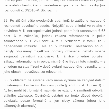
opačný postup soudu, při němž nejprve stanoví celkovou výměru
peněžitého trestu, kterou následně rozpočítá na denní sazby (viz
rozhodnutí č. 3/2018-V. Sb. rozh. tr.).
35. Po zjištění výše uvedených vad, jimiž je zatíženo napadené
rozhodnutí odvolacího soudu, Nejvyšší soud shledal ve vztahu k
obviněné V. K. nerespektování jednak podmínek ustanovení § 68
odst. 6 tr. zákoníku, jednak zákazu reformationis in peius
zakotveného v § 259 odst. 4 tr. ř. Vzhledem k tomu, že v
napadeném rozsudku, ale ani v rozsudku nalézacího soudu,
nebyly objasněny majetkové poměry obviněné, nebylo možné
zaujmout definitivní stanovisko k námitce ohledně porušení
zákazu reformationis in peius, nicméně je třeba i tuto námitku – s
ohledem na stav řízení v době vydání napadeného rozsudku a na
jeho obsah – považovat za relevantní.
36. S ohledem na zjištěné vady nemá význam se zabývat dalším
uplatněným dovolacím důvodem podle § 265b odst. 1 písm. l) tr.
ř., byť mohl být formálně naplněn ve vztahu k zamítnutí odvolání
státního zástupce. Obviněná ostatně na tento důvod dovolání
odkázala pouze formálně a jen slovy zákona (obou jeho
zákonných alternativ).