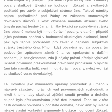
získat majetkový prospěch pro sebe či jiné osoby. Jde o námitky
povahy skutkové, týkající se hodnocení důkazů a skutkových
podkladů pro závěr o subjektivní stránce činu. Takové námitky
nejsou podřaditelné pod žádný ze zákonem stanovených
dovolacích důvodů. I když obviněná namítala absenci svého
úmyslu páchat trestný čin a námitky týkající se subjektivní stránky
činu obecně mohou být hmotněprávní povahy, v daném případě
jejich podstata spočívá v hodnocení skutkových okolností, které
pak byly teprve podkladem pro závěr o naplnění subjektivní
stránky trestného činu. Přitom když obviněná jednala popsaným
podvodným způsobem záměrně a ve spolupráci s dalšími
osobami, je bezvýznamné, zda jí nějaký právní předpis výslovně
ukládal povinnost přezkoumávat pravdivost prohlášení o vývozu
(ani tato námitka tudíž není hmotněprávní povahy, nýbrž vychází
ze skutkové verze dovolatelky).
14. Dovolání jako mimořádný opravný prostředek je určeno k
nápravě závažných právních vad pravomocných rozhodnutí, a
nikoli k tomu, aby skutková zjištění soudů prvního a druhého
stupně byla přezkoumávána ještě třetí instancí. Toho se v této
části dovolání obviněná v podstatě domáhá, navíc aniž by uvedla
nějaké vlastní konkrétní argumenty k otázce hodnocení důkazů.