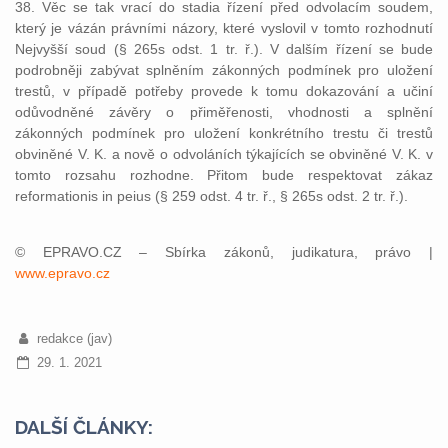
38. Věc se tak vrací do stadia řízení před odvolacím soudem,
který je vázán právními názory, které vyslovil v tomto rozhodnutí
Nejvyšší soud (§ 265s odst. 1 tr. ř.). V dalším řízení se bude
podrobněji zabývat splněním zákonných podmínek pro uložení
trestů, v případě potřeby provede k tomu dokazování a učiní
odůvodněné závěry o přiměřenosti, vhodnosti a splnění
zákonných podmínek pro uložení konkrétního trestu či trestů
obviněné V. K. a nově o odvoláních týkajících se obviněné V. K. v
tomto rozsahu rozhodne. Přitom bude respektovat zákaz
reformationis in peius (§ 259 odst. 4 tr. ř., § 265s odst. 2 tr. ř.).
© EPRAVO.CZ – Sbírka zákonů, judikatura, právo |
www.epravo.cz
redakce (jav)
29. 1. 2021
DALŠÍ ČLÁNKY: