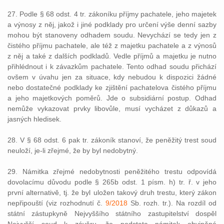
27. Podle § 68 odst. 4 tr. zákoníku příjmy pachatele, jeho majetek
a výnosy z něj, jakož i jiné podklady pro určení výše denní sazby
mohou být stanoveny odhadem soudu. Nevychází se tedy jen z
čistého příjmu pachatele, ale též z majetku pachatele a z výnosů
z něj a také z dalších podkladů. Vedle příjmů a majetku je nutno
přihlédnout i k závazkům pachatele. Tento odhad soudu přichází
ovšem v úvahu jen za situace, kdy nebudou k dispozici žádné
nebo dostatečné podklady ke zjištění pachatelova čistého příjmu
a jeho majetkových poměrů. Jde o subsidiární postup. Odhad
nemůže vykazovat prvky libovůle, musí vycházet z důkazů a
jasných hledisek.
28. V § 68 odst. 6 pak tr. zákoník stanoví, že peněžitý trest soud
neuloží, je-li zřejmé, že by byl nedobytný.
29. Námitka zřejmé nedobytnosti peněžitého trestu odpovídá
dovolacímu důvodu podle § 265b odst. 1 písm. h) tr. ř. v jeho
první alternativě, tj. že byl uložen takový druh trestu, který zákon
nepřipouští (viz rozhodnutí č.
9/2018
Sb. rozh. tr.). Na rozdíl od
státní zástupkyně Nejvyššího státního zastupitelství dospěl