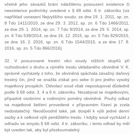
včetně jeho závazků brání náležitému posouzení existence či
neexistence podmínky uvedené v § 68 odst. 6 tr. zákoníku (viz
například usnesení Nejvyššího soudu: ze dne 19. 1. 2011, sp. zn.
8 Tdo 1411/2010, ze dne 29. 3. 2012, sp. zn. 6 Tdo 1466/2011,
ze dne 29. 1. 2014, sp. zn. 7 Tdo 9/2014, ze dne 29. 5. 2014, sp.
zn. 6 Tdo 538/2014, ze dne 16. 12. 2015, sp. zn. 5 Tdo 829/2015,
ze dne 16. 2. 2016, sp. zn. 6 Tdo 1544/2015, a ze dne 17. 8.
2016, sp. zn. 5 Tdo 866/2016).
32. V posuzované trestní věci soudy nižších stupňů při
rozhodování o druhu a výměře trestu ukládaného obviněné V. K.
správně vycházely z toho, že obviněná spáchala závažný daňový
trestný čin, jímž se snažila získat pro sebe či pro jiného vysoký
majetkový prospěch. Odvolací soud však nepostupoval důsledně
podle § 68 odst. 3, 4 a 6 tr. zákoníku. Nezabýval se majetkovými,
případně osobními a rodinnými poměry obviněné. Pouhý odkaz
na majetkové šetření provedené v přípravném řízení je zcela
nedostatečný. Neodůvodnil také, jak dospěl k výši jedné denní
sazby a k celkové výši peněžitého trestu. I kdyby soud vycházel z
odhadu ve smyslu § 68 odst. 4 tr. zákoníku, i tento odhad by měl
být uveden tak, aby byl přezkoumatelný.