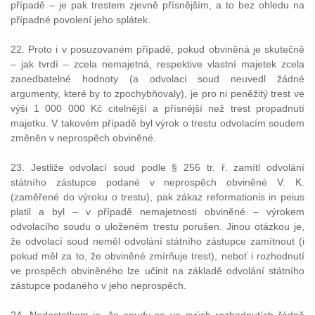
případě – je pak trestem zjevně přísnějším, a to bez ohledu na
případné povolení jeho splátek.
22. Proto i v posuzovaném případě, pokud obviněná je skutečně
– jak tvrdí – zcela nemajetná, respektive vlastní majetek zcela
zanedbatelné hodnoty (a odvolací soud neuvedl žádné
argumenty, které by to zpochybňovaly), je pro ni peněžitý trest ve
výši 1 000 000 Kč citelnější a přísnější než trest propadnutí
majetku. V takovém případě byl výrok o trestu odvolacím soudem
změněn v neprospěch obviněné.
23. Jestliže odvolací soud podle § 256 tr. ř. zamítl odvolání
státního zástupce podané v neprospěch obviněné V. K.
(zaměřené do výroku o trestu), pak zákaz reformationis in peius
platil a byl – v případě nemajetnosti obviněné – výrokem
odvolacího soudu o uloženém trestu porušen. Jinou otázkou je,
že odvolací soud neměl odvolání státního zástupce zamítnout (i
pokud měl za to, že obviněné zmírňuje trest), neboť i rozhodnutí
ve prospěch obviněného lze učinit na základě odvolání státního
zástupce podaného v jeho neprospěch.