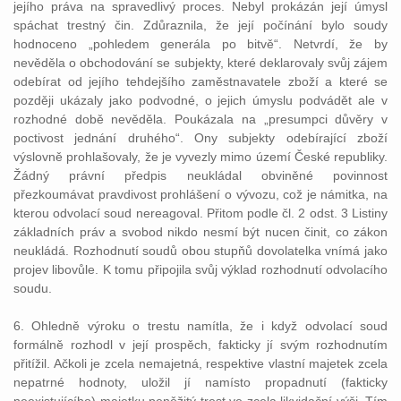
jejího práva na spravedlivý proces. Nebyl prokázán její úmysl
spáchat trestný čin. Zdůraznila, že její počínání bylo soudy
hodnoceno „pohledem generála po bitvě“. Netvrdí, že by
nevěděla o obchodování se subjekty, které deklarovaly svůj zájem
odebírat od jejího tehdejšího zaměstnavatele zboží a které se
později ukázaly jako podvodné, o jejich úmyslu podvádět ale v
rozhodné době nevěděla. Poukázala na „presumpci důvěry v
poctivost jednání druhého“. Ony subjekty odebírající zboží
výslovně prohlašovaly, že je vyvezly mimo území České republiky.
Žádný právní předpis neukládal obviněné povinnost
přezkoumávat pravdivost prohlášení o vývozu, což je námitka, na
kterou odvolací soud nereagoval. Přitom podle čl. 2 odst. 3 Listiny
základních práv a svobod nikdo nesmí být nucen činit, co zákon
neukládá. Rozhodnutí soudů obou stupňů dovolatelka vnímá jako
projev libovůle. K tomu připojila svůj výklad rozhodnutí odvolacího
soudu.
6. Ohledně výroku o trestu namítla, že i když odvolací soud
formálně rozhodl v její prospěch, fakticky jí svým rozhodnutím
přitížil. Ačkoli je zcela nemajetná, respektive vlastní majetek zcela
nepatrné hodnoty, uložil jí namísto propadnutí (fakticky