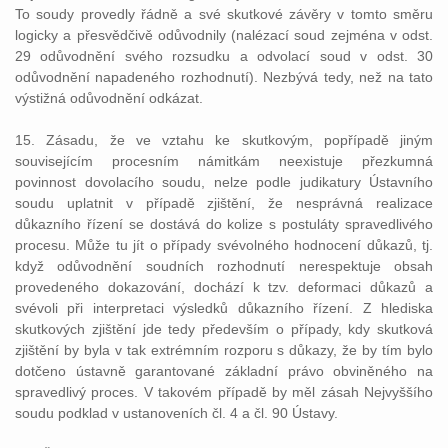
To soudy provedly řádně a své skutkové závěry v tomto směru
logicky a přesvědčivě odůvodnily (nalézací soud zejména v odst.
29 odůvodnění svého rozsudku a odvolací soud v odst. 30
odůvodnění napadeného rozhodnutí). Nezbývá tedy, než na tato
výstižná odůvodnění odkázat.
15. Zásadu, že ve vztahu ke skutkovým, popřípadě jiným
souvisejícím procesním námitkám neexistuje přezkumná
povinnost dovolacího soudu, nelze podle judikatury Ústavního
soudu uplatnit v případě zjištění, že nesprávná realizace
důkazního řízení se dostává do kolize s postuláty spravedlivého
procesu. Může tu jít o případy svévolného hodnocení důkazů, tj.
když odůvodnění soudních rozhodnutí nerespektuje obsah
provedeného dokazování, dochází k tzv. deformaci důkazů a
svévoli při interpretaci výsledků důkazního řízení. Z hlediska
skutkových zjištění jde tedy především o případy, kdy skutková
zjištění by byla v tak extrémním rozporu s důkazy, že by tím bylo
dotčeno ústavně garantované základní právo obviněného na
spravedlivý proces. V takovém případě by měl zásah Nejvyššího
soudu podklad v ustanoveních čl. 4 a čl. 90 Ústavy.