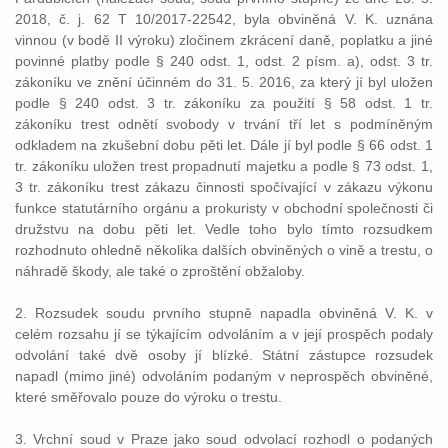
2018, č. j. 62 T 10/2017-22542, byla obviněná V. K. uznána
vinnou (v bodě II výroku) zločinem zkrácení daně, poplatku a jiné
povinné platby podle § 240 odst. 1, odst. 2 písm. a), odst. 3 tr.
zákoníku ve znění účinném do 31. 5. 2016, za který jí byl uložen
podle § 240 odst. 3 tr. zákoníku za použití § 58 odst. 1 tr.
zákoníku trest odnětí svobody v trvání tří let s podmíněným
odkladem na zkušební dobu pěti let. Dále jí byl podle § 66 odst. 1
tr. zákoníku uložen trest propadnutí majetku a podle § 73 odst. 1,
3 tr. zákoníku trest zákazu činnosti spočívající v zákazu výkonu
funkce statutárního orgánu a prokuristy v obchodní společnosti či
družstvu na dobu pěti let. Vedle toho bylo tímto rozsudkem
rozhodnuto ohledně několika dalších obviněných o vině a trestu, o
náhradě škody, ale také o zproštění obžaloby.
2. Rozsudek soudu prvního stupně napadla obviněná V. K. v
celém rozsahu jí se týkajícím odvoláním a v její prospěch podaly
odvolání také dvě osoby jí blízké. Státní zástupce rozsudek
napadl (mimo jiné) odvoláním podaným v neprospěch obviněné,
které směřovalo pouze do výroku o trestu.
3. Vrchní soud v Praze jako soud odvolací rozhodl o podaných