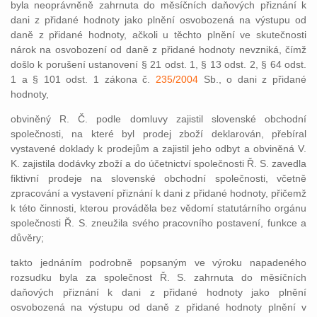
byla neoprávněně zahrnuta do měsíčních daňových přiznání k
dani z přidané hodnoty jako plnění osvobozená na výstupu od
daně z přidané hodnoty, ačkoli u těchto plnění ve skutečnosti
nárok na osvobození od daně z přidané hodnoty nevzniká, čímž
došlo k porušení ustanovení § 21 odst. 1, § 13 odst. 2, § 64 odst.
1 a § 101 odst. 1 zákona č.
235/2004
Sb., o dani z přidané
hodnoty,
obviněný R. Č. podle domluvy zajistil slovenské obchodní
společnosti, na které byl prodej zboží deklarován, přebíral
vystavené doklady k prodejům a zajistil jeho odbyt a obviněná V.
K. zajistila dodávky zboží a do účetnictví společnosti Ř. S. zavedla
fiktivní prodeje na slovenské obchodní společnosti, včetně
zpracování a vystavení přiznání k dani z přidané hodnoty, přičemž
k této činnosti, kterou prováděla bez vědomí statutárního orgánu
společnosti Ř. S. zneužila svého pracovního postavení, funkce a
důvěry;
takto jednáním podrobně popsaným ve výroku napadeného
rozsudku byla za společnost Ř. S. zahrnuta do měsíčních
daňových přiznání k dani z přidané hodnoty jako plnění
osvobozená na výstupu od daně z přidané hodnoty plnění v