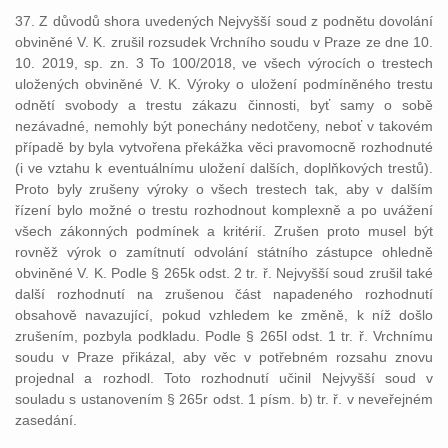
37. Z důvodů shora uvedených Nejvyšší soud z podnětu dovolání
obviněné V. K. zrušil rozsudek Vrchního soudu v Praze ze dne 10.
10. 2019, sp. zn. 3 To 100/2018, ve všech výrocích o trestech
uložených obviněné V. K. Výroky o uložení podmíněného trestu
odnětí svobody a trestu zákazu činnosti, byť samy o sobě
nezávadné, nemohly být ponechány nedotčeny, neboť v takovém
případě by byla vytvořena překážka věci pravomocně rozhodnuté
(i ve vztahu k eventuálnímu uložení dalších, doplňkových trestů).
Proto byly zrušeny výroky o všech trestech tak, aby v dalším
řízení bylo možné o trestu rozhodnout komplexně a po uvážení
všech zákonných podmínek a kritérií. Zrušen proto musel být
rovněž výrok o zamítnutí odvolání státního zástupce ohledně
obviněné V. K. Podle § 265k odst. 2 tr. ř. Nejvyšší soud zrušil také
další rozhodnutí na zrušenou část napadeného rozhodnutí
obsahově navazující, pokud vzhledem ke změně, k níž došlo
zrušením, pozbyla podkladu. Podle § 265l odst. 1 tr. ř. Vrchnímu
soudu v Praze přikázal, aby věc v potřebném rozsahu znovu
projednal a rozhodl. Toto rozhodnutí učinil Nejvyšší soud v
souladu s ustanovením § 265r odst. 1 písm. b) tr. ř. v neveřejném
zasedání.