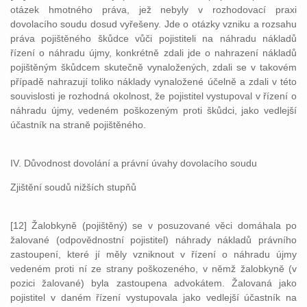
otázek hmotného práva, jež nebyly v rozhodovací praxi
dovolacího soudu dosud vyřešeny. Jde o otázky vzniku a rozsahu
práva pojištěného škůdce vůči pojistiteli na náhradu nákladů
řízení o náhradu újmy, konkrétně zdali jde o nahrazení nákladů
pojištěným škůdcem skutečně vynaložených, zdali se v takovém
případě nahrazují toliko náklady vynaložené účelně a zdali v této
souvislosti je rozhodná okolnost, že pojistitel vystupoval v řízení o
náhradu újmy, vedeném poškozeným proti škůdci, jako vedlejší
účastník na straně pojištěného.
IV. Důvodnost dovolání a právní úvahy dovolacího soudu
Zjištění soudů nižších stupňů
[12] Žalobkyně (pojištěný) se v posuzované věci domáhala po
žalované (odpovědnostní pojistitel) náhrady nákladů právního
zastoupení, které jí měly vzniknout v řízení o náhradu újmy
vedeném proti ní ze strany poškozeného, v němž žalobkyně (v
pozici žalované) byla zastoupena advokátem. Žalovaná jako
pojistitel v daném řízení vystupovala jako vedlejší účastník na