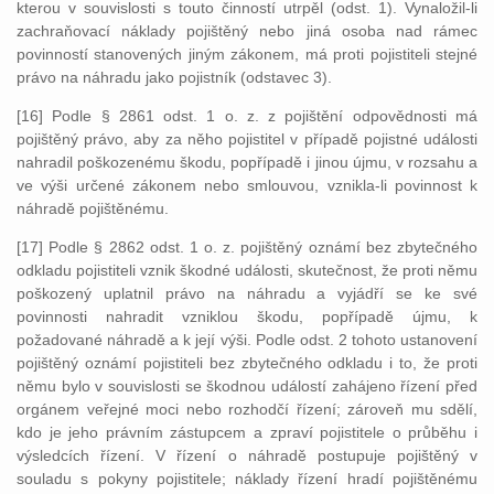
kterou v souvislosti s touto činností utrpěl (odst. 1). Vynaložil-li
zachraňovací náklady pojištěný nebo jiná osoba nad rámec
povinností stanovených jiným zákonem, má proti pojistiteli stejné
právo na náhradu jako pojistník (odstavec 3).
[16] Podle § 2861 odst. 1 o. z. z pojištění odpovědnosti má
pojištěný právo, aby za něho pojistitel v případě pojistné události
nahradil poškozenému škodu, popřípadě i jinou újmu, v rozsahu a
ve výši určené zákonem nebo smlouvou, vznikla-li povinnost k
náhradě pojištěnému.
[17] Podle § 2862 odst. 1 o. z. pojištěný oznámí bez zbytečného
odkladu pojistiteli vznik škodné události, skutečnost, že proti němu
poškozený uplatnil právo na náhradu a vyjádří se ke své
povinnosti nahradit vzniklou škodu, popřípadě újmu, k
požadované náhradě a k její výši. Podle odst. 2 tohoto ustanovení
pojištěný oznámí pojistiteli bez zbytečného odkladu i to, že proti
němu bylo v souvislosti se škodnou událostí zahájeno řízení před
orgánem veřejné moci nebo rozhodčí řízení; zároveň mu sdělí,
kdo je jeho právním zástupcem a zpraví pojistitele o průběhu i
výsledcích řízení. V řízení o náhradě postupuje pojištěný v
souladu s pokyny pojistitele; náklady řízení hradí pojištěnému