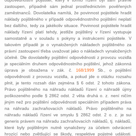
odpovědnostní pojistitel, který v tomto řízení byl sám právně
zastoupen, případně sám jednal prostřednictvím pověřených
zaměstnanců. Dovolatelka namítá, že povinnost pojistitele hradit
náklady pojištěného v případě odpovědnostního pojištění neplatí
bez dalšího, tedy za jakékoliv situace. Povinnost pojistitele hradit
náklady řízení platí tehdy, jestliže pojištěný v řízení vystupuje
samostatně a v souladu s pokyny a instrukcemi pojistitele. V
takovém případě je o vynaložených nákladech pojištěného za
právní zastoupení třeba uvažovat jako o nákladech vynaložených
účelně. Dle dovolatelky pojištění odpovědnosti z provozu vozidla
je speciálním druhem odpovědnostního pojištění, jehož zákonná
úprava je obsažena v zák. č.
168/1999
Sb., o pojištění
odpovědnosti z provozu vozidla, a pokud jde o otázku rozsahu
plnit, je tento rozsah dán zejména § 6 odst. 2 tohoto zákona.
Právo pojištěného na náhradu nákladů řízení o náhradě újmy
poškozeného podle § 2862 odst. 2 věta druhá o. z. není ničím
jiným než pro pojištění odpovědnosti speciálním případem práva
na náhradu zachraňovacích nákladů. Právo pojištěného na
náhradu nákladů řízení ve smyslu § 2862 odst. 2 o. z. je sui
generis právem na náhradu zachraňovacích nákladů, tj. nákladů,
které byly pojištěným nutně vynaloženy za účelem odvrácení
hrozící nebo zvětšující se škody, respektive pojistné události.