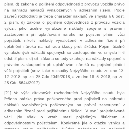
písm. d) zákona o pojištění odpovědnosti z provozu vozidla právo
na náhradu nákladů vynaložených v adhezním řízení. Podle
závěrů rozhodnutí je třeba charakter nákladů ve smyslu § 6 odst.
2 písm. d) zákona o pojištění odpovědnosti z provozu vozidla
vyložit jako účelně vynaložené náklady spojené s právním
zastoupením při uplatňování nároku na pojistné plnění vůči
pojistiteli, nikoliv náklady vynaložené v adhezním řízení při
uplatnění nároku na náhradu škody proti škůdci. Pojem účelně
vynaložených nákladů spojených se zastoupením ve smyslu § 6
odst. 2 písm. d) cit. zákona se tedy vztahuje na náklady spojené s
právním zastoupením při uplatňování nároků na pojistné plnění
vůči pojistiteli (srov. také rozsudky Nejvyššího soudu ze dne 13.
12. 2018, sp. zn. 25 Cdo 2049/2018, a ze dne 16. 5. 2018, sp. zn.
25 Cdo 5644/2017).
[21] Ve výše citovaných rozhodnutích Nejvyššího soudu byla
řešena otázka práva poškozeného proti pojistiteli na náhradu
nákladů vynaložených poškozeným na právní zastoupení v
adhezním řízení proti pojištěnému škůdci. V nyní projednávané
věci jde však o vztah mezi pojištěným škůdcem a
odpovědnostním pojistitelem. Konkrétně jde o otázku vzniku a