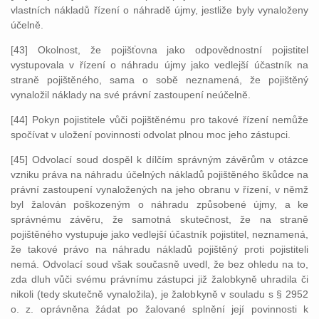
vlastních nákladů řízení o náhradě újmy, jestliže byly vynaloženy
účelně.
[43] Okolnost, že pojišťovna jako odpovědnostní pojistitel
vystupovala v řízení o náhradu újmy jako vedlejší účastník na
straně pojištěného, sama o sobě neznamená, že pojištěný
vynaložil náklady na své právní zastoupení neúčelně.
[44] Pokyn pojistitele vůči pojištěnému pro takové řízení nemůže
spočívat v uložení povinnosti odvolat plnou moc jeho zástupci.
[45] Odvolací soud dospěl k dílčím správným závěrům v otázce
vzniku práva na náhradu účelných nákladů pojištěného škůdce na
právní zastoupení vynaložených na jeho obranu v řízení, v němž
byl žalován poškozeným o náhradu způsobené újmy, a ke
správnému závěru, že samotná skutečnost, že na straně
pojištěného vystupuje jako vedlejší účastník pojistitel, neznamená,
že takové právo na náhradu nákladů pojištěný proti pojistiteli
nemá. Odvolací soud však současně uvedl, že bez ohledu na to,
zda dluh vůči svému právnímu zástupci již žalobkyně uhradila či
nikoli (tedy skutečně vynaložila), je žalobkyně v souladu s § 2952
o. z. oprávněna žádat po žalované splnění její povinnosti k