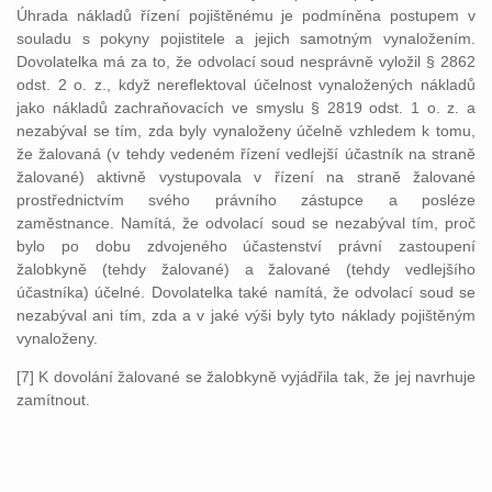
Úhrada nákladů řízení pojištěnému je podmíněna postupem v
souladu s pokyny pojistitele a jejich samotným vynaložením.
Dovolatelka má za to, že odvolací soud nesprávně vyložil § 2862
odst. 2 o. z., když nereflektoval účelnost vynaložených nákladů
jako nákladů zachraňovacích ve smyslu § 2819 odst. 1 o. z. a
nezabýval se tím, zda byly vynaloženy účelně vzhledem k tomu,
že žalovaná (v tehdy vedeném řízení vedlejší účastník na straně
žalované) aktivně vystupovala v řízení na straně žalované
prostřednictvím svého právního zástupce a posléze
zaměstnance. Namítá, že odvolací soud se nezabýval tím, proč
bylo po dobu zdvojeného účastenství právní zastoupení
žalobkyně (tehdy žalované) a žalované (tehdy vedlejšího
účastníka) účelné. Dovolatelka také namítá, že odvolací soud se
nezabýval ani tím, zda a v jaké výši byly tyto náklady pojištěným
vynaloženy.
[7] K dovolání žalované se žalobkyně vyjádřila tak, že jej navrhuje
zamítnout.