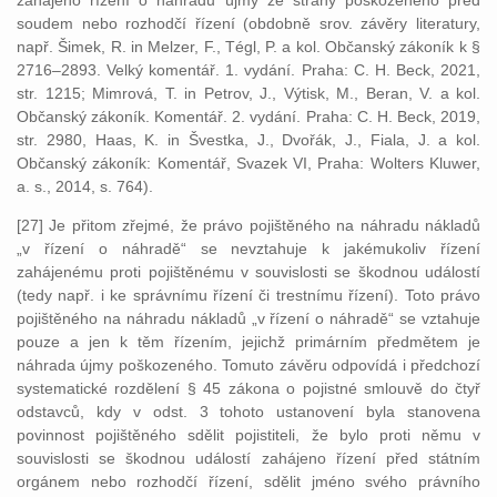
zahájeno řízení o náhradu újmy ze strany poškozeného před
soudem nebo rozhodčí řízení (obdobně srov. závěry literatury,
např. Šimek, R. in Melzer, F., Tégl, P. a kol. Občanský zákoník k §
2716–2893. Velký komentář. 1. vydání. Praha: C. H. Beck, 2021,
str. 1215; Mimrová, T. in Petrov, J., Výtisk, M., Beran, V. a kol.
Občanský zákoník. Komentář. 2. vydání. Praha: C. H. Beck, 2019,
str. 2980, Haas, K. in Švestka, J., Dvořák, J., Fiala, J. a kol.
Občanský zákoník: Komentář, Svazek VI, Praha: Wolters Kluwer,
a. s., 2014, s. 764).
[27] Je přitom zřejmé, že právo pojištěného na náhradu nákladů
„v řízení o náhradě“ se nevztahuje k jakémukoliv řízení
zahájenému proti pojištěnému v souvislosti se škodnou událostí
(tedy např. i ke správnímu řízení či trestnímu řízení). Toto právo
pojištěného na náhradu nákladů „v řízení o náhradě“ se vztahuje
pouze a jen k těm řízením, jejichž primárním předmětem je
náhrada újmy poškozeného. Tomuto závěru odpovídá i předchozí
systematické rozdělení § 45 zákona o pojistné smlouvě do čtyř
odstavců, kdy v odst. 3 tohoto ustanovení byla stanovena
povinnost pojištěného sdělit pojistiteli, že bylo proti němu v
souvislosti se škodnou událostí zahájeno řízení před státním
orgánem nebo rozhodčí řízení, sdělit jméno svého právního