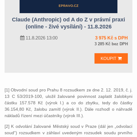
Claude (Anthropic) od A do Z v právní praxi
(online - živé vysílání) - 11.8.2026
11.8.2026 13:00
3 975 Kč s DPH
3 285 Kč bez DPH
KOUPIT
[1] Obvodní soud pro Prahu 8 rozsudkem ze dne 2. 12. 2019, č. j.
13 C 53/2019-100, uložil žalované povinnost zaplatit žalobkyni
částku 157.578 Kč (výrok I.) a co do zbytku, tedy do částky
36.154,80 Kč, žalobu zamítl (výrok II.). Dále rozhodl o náhradě
nákladů řízení mezi účastníky (výrok III.).
[2] K odvolání žalované Městský soud v Praze (dál jen „odvolací
soud“) rozsudkem v záhlaví uvedeným rozsudek soudu prvního