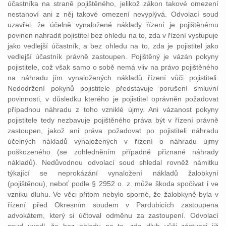
účastníka na straně pojištěného, jelikož zákon takové omezení
nestanoví ani z něj takové omezení nevyplývá. Odvolací soud
uzavřel, že účelně vynaložené náklady řízení je pojištěnému
povinen nahradit pojistitel bez ohledu na to, zda v řízení vystupuje
jako vedlejší účastník, a bez ohledu na to, zda je pojistitel jako
vedlejší účastník právně zastoupen. Pojištěný je vázán pokyny
pojistitele, což však samo o sobě nemá vliv na právo pojištěného
na náhradu jím vynaložených nákladů řízení vůči pojistiteli.
Nedodržení pokynů pojistitele představuje porušení smluvní
povinnosti, v důsledku kterého je pojistitel oprávněn požadovat
případnou náhradu z toho vzniklé újmy. Ani vázanost pokyny
pojistitele tedy nezbavuje pojištěného práva být v řízení právně
zastoupen, jakož ani práva požadovat po pojistiteli náhradu
účelných nákladů vynaložených v řízení o náhradu újmy
poškozeného (se zohledněním případně přiznané náhrady
nákladů). Nedůvodnou odvolací soud shledal rovněž námitku
týkající se neprokázání vynaložení nákladů žalobkyní
(pojištěnou), neboť podle § 2952 o. z. může škoda spočívat i ve
vzniku dluhu. Ve věci přitom nebylo sporné, že žalobkyně byla v
řízení před Okresním soudem v Pardubicích zastoupena
advokátem, který si účtoval odměnu za zastoupení. Odvolací