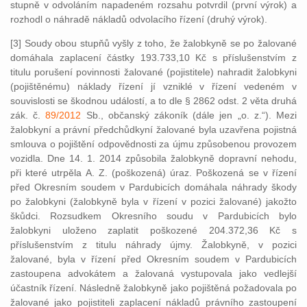
stupně v odvoláním napadeném rozsahu potvrdil (první výrok) a
rozhodl o náhradě nákladů odvolacího řízení (druhý výrok).
[3] Soudy obou stupňů vyšly z toho, že žalobkyně se po žalované
domáhala zaplacení částky 193.733,10 Kč s příslušenstvím z
titulu porušení povinnosti žalované (pojistitele) nahradit žalobkyni
(pojištěnému) náklady řízení jí vzniklé v řízení vedeném v
souvislosti se škodnou událostí, a to dle § 2862 odst. 2 věta druhá
zák. č.
89/2012
Sb., občanský zákoník (dále jen „o. z.“). Mezi
žalobkyní a právní předchůdkyní žalované byla uzavřena pojistná
smlouva o pojištění odpovědnosti za újmu způsobenou provozem
vozidla. Dne 14. 1. 2014 způsobila žalobkyně dopravní nehodu,
při které utrpěla A. Z. (poškozená) úraz. Poškozená se v řízení
před Okresním soudem v Pardubicích domáhala náhrady škody
po žalobkyni (žalobkyně byla v řízení v pozici žalované) jakožto
škůdci. Rozsudkem Okresního soudu v Pardubicích bylo
žalobkyni uloženo zaplatit poškozené 204.372,36 Kč s
příslušenstvím z titulu náhrady újmy. Žalobkyně, v pozici
žalované, byla v řízení před Okresním soudem v Pardubicích
zastoupena advokátem a žalovaná vystupovala jako vedlejší
účastník řízení. Následně žalobkyně jako pojištěná požadovala po
žalované jako pojistiteli zaplacení nákladů právního zastoupení