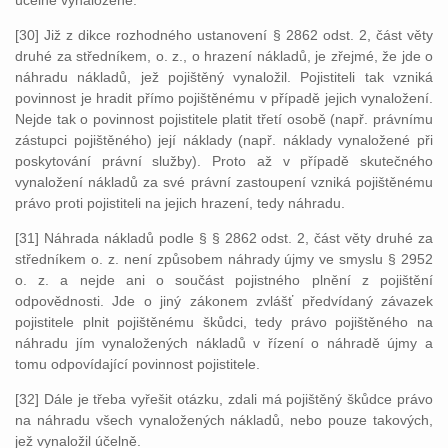
účelně vynaložené.
[30] Již z dikce rozhodného ustanovení § 2862 odst. 2, část věty
druhé za středníkem, o. z., o hrazení nákladů, je zřejmé, že jde o
náhradu nákladů, jež pojištěný vynaložil. Pojistiteli tak vzniká
povinnost je hradit přímo pojištěnému v případě jejich vynaložení.
Nejde tak o povinnost pojistitele platit třetí osobě (např. právnímu
zástupci pojištěného) její náklady (např. náklady vynaložené při
poskytování právní služby). Proto až v případě skutečného
vynaložení nákladů za své právní zastoupení vzniká pojištěnému
právo proti pojistiteli na jejich hrazení, tedy náhradu.
[31] Náhrada nákladů podle § § 2862 odst. 2, část věty druhé za
středníkem o. z. není způsobem náhrady újmy ve smyslu § 2952
o. z. a nejde ani o součást pojistného plnění z pojištění
odpovědnosti. Jde o jiný zákonem zvlášť předvídaný závazek
pojistitele plnit pojištěnému škůdci, tedy právo pojištěného na
náhradu jím vynaložených nákladů v řízení o náhradě újmy a
tomu odpovídající povinnost pojistitele.
[32] Dále je třeba vyřešit otázku, zdali má pojištěný škůdce právo
na náhradu všech vynaložených nákladů, nebo pouze takových,
jež vynaložil účelně.