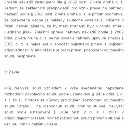
úhradě nákladů zastoupení dle § 2862 odst. 2 věta druhá o. z.
Jedním ze základních předpokladů pro vznik práva na náhradu
nákladů podle § 2862 odst. 2 věta druhá o. z. je přitom podmínka,
že oprávněná osoba již náklady skutečně vynaložila, přičemž v
řízení nebylo zjištěno, že by mezi stranami bylo v tomto směru
ujednáno jinak. Zvláštní úprava náhrady nákladů podle § 2862
odst. 2 věta druhá o. z. nemá povahu náhrady újmy ve smyslu §
2952 o. z. a nejde ani o součást pojistného plnění z pojištění
odpovědnosti. V této otázce je proto právní posouzení odvolacího
soudu nesprávné.
V. Závěr
[46] Nejvyšší soud vzhledem k výše uvedenému napadené
rozhodnutí odvolacího soudu podle ustanovení § 243e odst. 1 o.
s. ř. zrušil. Protože se důvody pro zrušení rozhodnutí odvolacího
soudu vztahují i na rozhodnutí soudu prvního stupně, Nejvyšší
soud podle ustanovení § 243e odst. 2 o. s. ř. zrušil v
odpovídajícím rozsahu rovněž rozhodnutí soudu prvního stupně a
věc mu vrátil k dalšímu řízení.