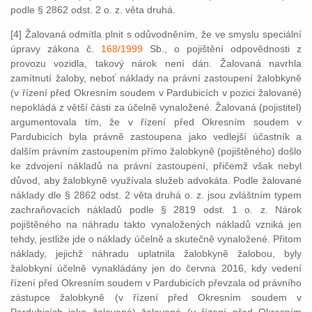
podle § 2862 odst. 2 o. z. věta druhá.
[4] Žalovaná odmítla plnit s odůvodněním, že ve smyslu speciální
úpravy zákona č.
168/1999
Sb., o pojištění odpovědnosti z
provozu vozidla, takový nárok není dán. Žalovaná navrhla
zamítnutí žaloby, neboť náklady na právní zastoupení žalobkyně
(v řízení před Okresním soudem v Pardubicích v pozici žalované)
nepokládá z větší části za účelně vynaložené. Žalovaná (pojistitel)
argumentovala tím, že v řízení před Okresním soudem v
Pardubicích byla právně zastoupena jako vedlejší účastník a
dalším právním zastoupením přímo žalobkyně (pojištěného) došlo
ke zdvojení nákladů na právní zastoupení, přičemž však nebyl
důvod, aby žalobkyně využívala služeb advokáta. Podle žalované
náklady dle § 2862 odst. 2 věta druhá o. z. jsou zvláštním typem
zachraňovacích nákladů podle § 2819 odst. 1 o. z. Nárok
pojištěného na náhradu takto vynaložených nákladů vzniká jen
tehdy, jestliže jde o náklady účelně a skutečně vynaložené. Přitom
náklady, jejichž náhradu uplatnila žalobkyně žalobou, byly
žalobkyní účelně vynakládány jen do června 2016, kdy vedení
řízení před Okresním soudem v Pardubicích převzala od právního
zástupce žalobkyně (v řízení před Okresním soudem v