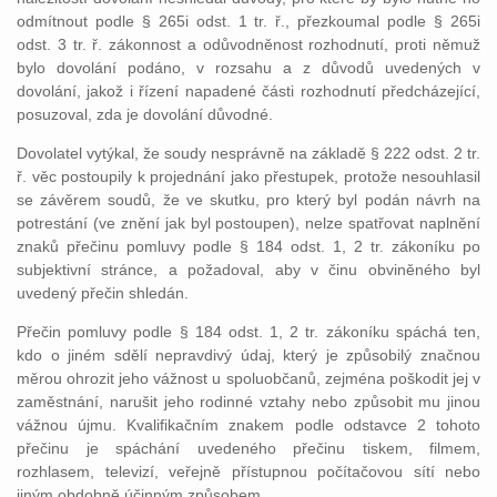
odmítnout podle § 265i odst. 1 tr. ř., přezkoumal podle § 265i
odst. 3 tr. ř. zákonnost a odůvodněnost rozhodnutí, proti němuž
bylo dovolání podáno, v rozsahu a z důvodů uvedených v
dovolání, jakož i řízení napadené části rozhodnutí předcházející,
posuzoval, zda je dovolání důvodné.
Dovolatel vytýkal, že soudy nesprávně na základě § 222 odst. 2 tr.
ř. věc postoupily k projednání jako přestupek, protože nesouhlasil
se závěrem soudů, že ve skutku, pro který byl podán návrh na
potrestání (ve znění jak byl postoupen), nelze spatřovat naplnění
znaků přečinu pomluvy podle § 184 odst. 1, 2 tr. zákoníku po
subjektivní stránce, a požadoval, aby v činu obviněného byl
uvedený přečin shledán.
Přečin pomluvy podle § 184 odst. 1, 2 tr. zákoníku spáchá ten,
kdo o jiném sdělí nepravdivý údaj, který je způsobilý značnou
měrou ohrozit jeho vážnost u spoluobčanů, zejména poškodit jej v
zaměstnání, narušit jeho rodinné vztahy nebo způsobit mu jinou
vážnou újmu. Kvalifikačním znakem podle odstavce 2 tohoto
přečinu je spáchání uvedeného přečinu tiskem, filmem,
rozhlasem, televizí, veřejně přístupnou počítačovou sítí nebo
jiným obdobně účinným způsobem.