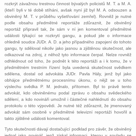
rozkrýt závažnou trestnou činnost bývalých policistů M. T. a M. A.
(kteří byli v té době stíháni, avšak nyní již byl M. A. odsouzen a
obviněný M. T. v průběhu vyšetřování zemřel). Rovněž je nutné
podle obsahu předmětné reportáže zdůraznit, že obviněný
reportáž připravil tak, že sám v ní jen komentoval předmětné
události týkající se rozkrytí gangu, a pokud jde o informace
ohledně soudce JUDr. A. D. a jeho případného zapojení do tohoto
gangu, ty sděloval nikoliv jako jasnou a zjištěnou skutečnost, ale
odkazoval na zdroj, z něhož tyto informace čerpal. Nelze rovněž
odhlédnout od toho, že podnět k této reportáži a i k tomu, že v
předmětném trestním řízení byla uvedená skutečnost svědkem
sdělena, dostal od advokáta JUDr. Pavla Hály, jenž byl jako
obhájce předmětnému procesnímu úkonu, o nějž se u toho
výslechu svědka P. M. jednalo, přítomen. Byl to právě tento
advokát, kdo obviněnému podal zprávu o obsahu svědeckého
sdělení, a kdo novináři umožnil i částečné nahlédnutí do obsahu
protokolu o této výpovědi. Je nutné též zdůraznit, že jmenovaný
advokát sám osobně v předmětné televizní reportáži hovořil a
takto zjištěné události komentoval.
Tyto skutečnosti dávají dostačující podklad pro závěr, že obviněný
jednal jako novinář, jenž získal informaci, kterou v souladu se