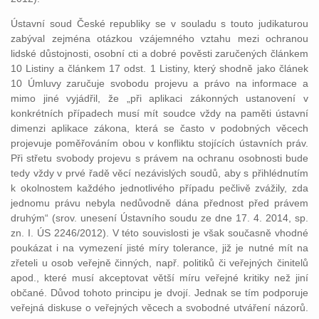
Ústavní soud České republiky se v souladu s touto judikaturou
zabýval zejména otázkou vzájemného vztahu mezi ochranou
lidské důstojnosti, osobní cti a dobré pověsti zaručených článkem
10 Listiny a článkem 17 odst. 1 Listiny, který shodně jako článek
10 Úmluvy zaručuje svobodu projevu a právo na informace a
mimo jiné vyjádřil, že „při aplikaci zákonných ustanovení v
konkrétních případech musí mít soudce vždy na paměti ústavní
dimenzi aplikace zákona, která se často v podobných věcech
projevuje poměřováním obou v konfliktu stojících ústavních práv.
Při střetu svobody projevu s právem na ochranu osobnosti bude
tedy vždy v prvé řadě věcí nezávislých soudů, aby s přihlédnutím
k okolnostem každého jednotlivého případu pečlivě zvážily, zda
jednomu právu nebyla nedůvodně dána přednost před právem
druhým“ (srov. unesení Ústavního soudu ze dne 17. 4. 2014, sp.
zn. I. ÚS 2246/2012). V této souvislosti je však současně vhodné
poukázat i na vymezení jisté míry tolerance, již je nutné mít na
zřeteli u osob veřejně činných, např. politiků či veřejných činitelů
apod., které musí akceptovat větší míru veřejné kritiky než jiní
občané. Důvod tohoto principu je dvojí. Jednak se tím podporuje
veřejná diskuse o veřejných věcech a svobodné utváření názorů.