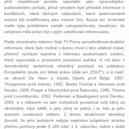
plně respektoval povahu reportáže jako zpravodajsko-
publicistického pořadu, jehož smyslem bylo přinášet informace o
konfliktních, nikoli běžných událostech, které potencionálně
mohou být kvalifikovány jako trestné činy. Kauza tzv. brněnské
mafie byla problémem natolik celospolečensky závažným, že
veřejnost měla právo být o jejím vyšetřování informována.
Podle obviněného televizní štáb TV Prima zprostředkoval divákům
informace, které bylo možné v danou chvíli o této události získat,
přičemž vycházel zejména z informací poskytnutých osobou,
která vypovídala v procesním postavení svědka. K roli tisku v
demokratické společnosti obviněný poukázal na judikaturu
Evropského soudu pro lidská práva (dále jen „ESLP“), a to např.
ve věcech De Haes a Gijsels Gijsels proti Belgii, 1997,
Thorgeirson proti Islandu, 1992, Bladet Tromsø a Stensaas proti
Norsku, 1999, Prager a Oberschlick proti Rakousku, 1995, Thoma
proti Lucembursku, 2001, Pedersen a Baadsgaard proti Dánsku,
2004, a s odkazem na tato rozhodnutí považoval svůj zdroj za
věrohodný, když sdělil, o jaký zdroj se jedná, i to, kdo je jeho
autorem uvedených sdělení. Z těchto skutečností obviněný
dovodil, že jeho jednáním nebyla naplněna subjektivní stránka
přečinu pomluvy podle § 184 odst. 1 tr. zákoníku, neboť v době