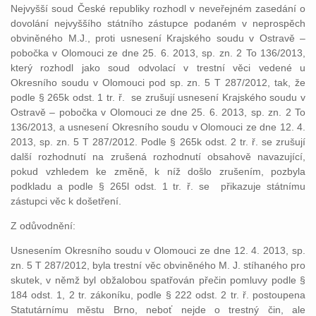
Nejvyšší soud České republiky rozhodl v neveřejném zasedání o
dovolání nejvyššího státního zástupce podaném v neprospěch
obviněného M.J., proti usnesení Krajského soudu v Ostravě –
pobočka v Olomouci ze dne 25. 6. 2013, sp. zn. 2 To 136/2013,
který rozhodl jako soud odvolací v trestní věci vedené u
Okresního soudu v Olomouci pod sp. zn. 5 T 287/2012, tak, že
podle § 265k odst. 1 tr. ř. se zrušují usnesení Krajského soudu v
Ostravě – pobočka v Olomouci ze dne 25. 6. 2013, sp. zn. 2 To
136/2013, a usnesení Okresního soudu v Olomouci ze dne 12. 4.
2013, sp. zn. 5 T 287/2012. Podle § 265k odst. 2 tr. ř. se zrušují
další rozhodnutí na zrušená rozhodnutí obsahově navazující,
pokud vzhledem ke změně, k níž došlo zrušením, pozbyla
podkladu a podle § 265l odst. 1 tr. ř. se přikazuje státnímu
zástupci věc k došetření.
Z odůvodnění:
Usnesením Okresního soudu v Olomouci ze dne 12. 4. 2013, sp.
zn. 5 T 287/2012, byla trestní věc obviněného M. J. stíhaného pro
skutek, v němž byl obžalobou spatřován přečin pomluvy podle §
184 odst. 1, 2 tr. zákoníku, podle § 222 odst. 2 tr. ř. postoupena
Statutárnímu městu Brno, neboť nejde o trestný čin, ale