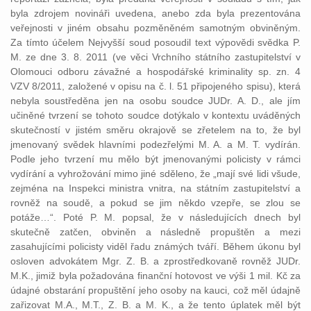
byla zdrojem novináři uvedena, anebo zda byla prezentována
veřejnosti v jiném obsahu pozměněném samotným obviněným.
Za tímto účelem Nejvyšší soud posoudil text výpovědi svědka P.
M. ze dne 3. 8. 2011 (ve věci Vrchního státního zastupitelství v
Olomouci odboru závažné a hospodářské kriminality sp. zn. 4
VZV 8/2011, založené v opisu na č. l. 51 připojeného spisu), která
nebyla soustředěna jen na osobu soudce JUDr. A. D., ale jím
učiněné tvrzení se tohoto soudce dotýkalo v kontextu uváděných
skutečností v jistém směru okrajově se zřetelem na to, že byl
jmenovaný svědek hlavními podezřelými M. A. a M. T. vydírán.
Podle jeho tvrzení mu mělo být jmenovanými policisty v rámci
vydírání a vyhrožování mimo jiné sděleno, že „mají své lidi všude,
zejména na Inspekci ministra vnitra, na státním zastupitelství a
rovněž na soudě, a pokud se jim někdo vzepře, se zlou se
potáže…“. Poté P. M. popsal, že v následujících dnech byl
skutečně zatčen, obviněn a následně propuštěn a mezi
zasahujícími policisty viděl řadu známých tváří. Během úkonu byl
osloven advokátem Mgr. Z. B. a zprostředkovaně rovněž JUDr.
M.K., jimiž byla požadována finanční hotovost ve výši 1 mil. Kč za
údajné obstarání propuštění jeho osoby na kauci, což měl údajně
zařizovat M.A., M.T., Z. B. a M. K., a že tento úplatek měl být