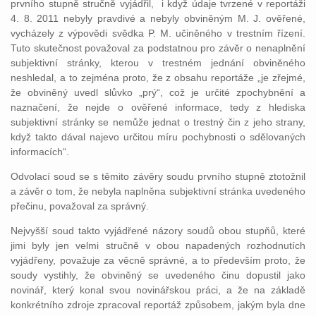
prvního stupně stručně vyjádřil, i když údaje tvrzené v reportáži
4. 8. 2011 nebyly pravdivé a nebyly obviněným M. J. ověřené,
vycházely z výpovědi svědka P. M. učiněného v trestním řízení.
Tuto skutečnost považoval za podstatnou pro závěr o nenaplnění
subjektivní stránky, kterou v trestném jednání obviněného
neshledal, a to zejména proto, že z obsahu reportáže „je zřejmé,
že obviněný uvedl slůvko „prý“, což je určité zpochybnění a
naznačení, že nejde o ověřené informace, tedy z hlediska
subjektivní stránky se nemůže jednat o trestný čin z jeho strany,
když takto dával najevo určitou míru pochybnosti o sdělovaných
informacích“.
Odvolací soud se s těmito závěry soudu prvního stupně ztotožnil
a závěr o tom, že nebyla naplněna subjektivní stránka uvedeného
přečinu, považoval za správný.
Nejvyšší soud takto vyjádřené názory soudů obou stupňů, které
jimi byly jen velmi stručně v obou napadených rozhodnutích
vyjádřeny, považuje za věcně správné, a to především proto, že
soudy vystihly, že obviněný se uvedeného činu dopustil jako
novinář, který konal svou novinářskou práci, a že na základě
konkrétního zdroje zpracoval reportáž způsobem, jakým byla dne