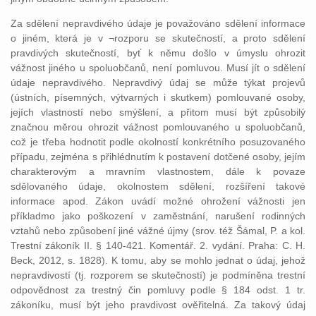
Za sdělení nepravdivého údaje je považováno sdělení informace
o jiném, která je v ¬rozporu se skutečností, a proto sdělení
pravdivých skutečností, byť k němu došlo v úmyslu ohrozit
vážnost jiného u spoluobčanů, není pomluvou. Musí jít o sdělení
údaje nepravdivého. Nepravdivý údaj se může týkat projevů
(ústních, písemných, výtvarných i skutkem) pomlouvané osoby,
jejích vlastností nebo smýšlení, a přitom musí být způsobilý
značnou měrou ohrozit vážnost pomlouvaného u spoluobčanů,
což je třeba hodnotit podle okolností konkrétního posuzovaného
případu, zejména s přihlédnutím k postavení dotčené osoby, jejím
charakterovým a mravním vlastnostem, dále k povaze
sdělovaného údaje, okolnostem sdělení, rozšíření takové
informace apod. Zákon uvádí možné ohrožení vážnosti jen
příkladmo jako poškození v zaměstnání, narušení rodinných
vztahů nebo způsobení jiné vážné újmy (srov. též Šámal, P. a kol.
Trestní zákoník II. § 140-421. Komentář. 2. vydání. Praha: C. H.
Beck, 2012, s. 1828). K tomu, aby se mohlo jednat o údaj, jehož
nepravdivostí (tj. rozporem se skutečností) je podmíněna trestní
odpovědnost za trestný čin pomluvy podle § 184 odst. 1 tr.
zákoníku, musí být jeho pravdivost ověřitelná. Za takový údaj