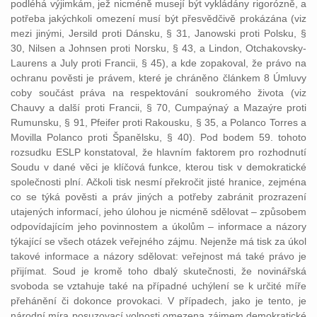
podléhá výjimkám, jež nicméně musejí být vykládány rigorózně, a
potřeba jakýchkoli omezení musí být přesvědčivě prokázána (viz
mezi jinými, Jersild proti Dánsku, § 31, Janowski proti Polsku, §
30, Nilsen a Johnsen proti Norsku, § 43, a Lindon, Otchakovsky-
Laurens a July proti Francii, § 45), a kde zopakoval, že právo na
ochranu pověsti je právem, které je chráněno článkem 8 Úmluvy
coby součást práva na respektování soukromého života (viz
Chauvy a další proti Francii, § 70, Cumpaýnaý a Mazaýre proti
Rumunsku, § 91, Pfeifer proti Rakousku, § 35, a Polanco Torres a
Movilla Polanco proti Španělsku, § 40). Pod bodem 59. tohoto
rozsudku ESLP konstatoval, že hlavním faktorem pro rozhodnutí
Soudu v dané věci je klíčová funkce, kterou tisk v demokratické
společnosti plní. Ačkoli tisk nesmí překročit jisté hranice, zejména
co se týká pověsti a práv jiných a potřeby zabránit prozrazení
utajených informací, jeho úlohou je nicméně sdělovat – způsobem
odpovídajícím jeho povinnostem a úkolům – informace a názory
týkající se všech otázek veřejného zájmu. Nejenže má tisk za úkol
takové informace a názory sdělovat: veřejnost má také právo je
přijímat. Soud je kromě toho dbalý skutečnosti, že novinářská
svoboda se vztahuje také na případné uchýlení se k určité míře
přehánění či dokonce provokaci. V případech, jako je tento, je
národní míra posuzovací volnosti omezena zájmem demokratické