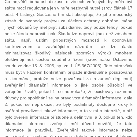
Co největší bohatost diskuse o věcech veřejných by měla být
státní mocí regulována jen v míře nezbytně nutné (srov. článek 17
odst. 4 Listiny). Současně tím stát akceptuje, že jeho mocenský
zásah do svobody projevu za účelem ochrany dobrého jména
jiných občanů by měl přijít subsidiárně, tedy pouze tehdy, pokud
nelze škodu napravit jinak. Škodu lze napravit jinak než zásahem
státu, např. užitím přípustných možností k oponování
kontroverzním a zavádějícím názorům. Tak lze často
minimalizovat škodlivý následek sporných výroků mnohem
efektivněji než cestou soudního řízení (srov. nález Ústavního
soudu ze dne 15. 3. 2005, sp. zn. I. ÚS 367/2003). Tato míra však
musí být v každém konkrétním případě individuálně posuzována
a zkoumána, protože nelze považovat za rozumné (legitimní)
zveřejnění difamační informace o jiné osobě působící ve
veřejném životě, pokud 1. se neprokáže, že existovaly rozumné
důvody pro spoléhání se na pravdivost difamační informace, dále
2. pokud se neprokáže, že byly podniknuty dostupné kroky k
ověření pravdivosti takové informace, a to v mí a intenzitě, v níž
bylo ověření informace přístupné a definitivní, a 3. pokud ten, kdo
difamační informaci zveřejnil, měl důvod nevěřit, že tato
informace je pravdivá. Zveřejnění takové informace nelze
považovat za legitimní či rozumné i tehdy, pokud si šiřitel takové