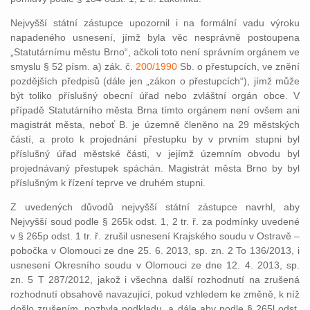
Nejvyšší státní zástupce upozornil i na formální vadu výroku
napadeného usnesení, jímž byla věc nesprávně postoupena
„Statutárnímu městu Brno“, ačkoli toto není správním orgánem ve
smyslu § 52 písm. a) zák. č.
200/1990
Sb. o přestupcích, ve znění
pozdějších předpisů (dále jen „zákon o přestupcích“), jímž může
být toliko příslušný obecní úřad nebo zvláštní orgán obce. V
případě Statutárního města Brna tímto orgánem není ovšem ani
magistrát města, neboť B. je územně členěno na 29 městských
částí, a proto k projednání přestupku by v prvním stupni byl
příslušný úřad městské části, v jejímž územním obvodu byl
projednávaný přestupek spáchán. Magistrát města Brno by byl
příslušným k řízení teprve ve druhém stupni.
Z uvedených důvodů nejvyšší státní zástupce navrhl, aby
Nejvyšší soud podle § 265k odst. 1, 2 tr. ř. za podmínky uvedené
v § 265p odst. 1 tr. ř. zrušil usnesení Krajského soudu v Ostravě –
pobočka v Olomouci ze dne 25. 6. 2013, sp. zn. 2 To 136/2013, i
usnesení Okresního soudu v Olomouci ze dne 12. 4. 2013, sp.
zn. 5 T 287/2012, jakož i všechna další rozhodnutí na zrušená
rozhodnutí obsahově navazující, pokud vzhledem ke změně, k níž
došlo zrušením, pozbyla podkladu, a dále aby podle § 265l odst.