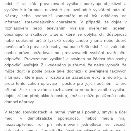
odst. 2 cit. zák. provozovatel vysílání poskytuje objektivní a
vyvážené informace nezbytné pro svobodné vytváření názorů.
Názory nebo hodnotící komentáře musí být odděleny od
informací zpravodajského charakteru. V případě, že dojde v
rozhlasovém nebo televizním vysílání uveřejnění sdělení
obsahujícího skutkové tvrzení, které se dotýká cti, důstojnosti
nebo soukromí určité fyzické osoby anebo jména nebo dobré
pověsti určité právnické osoby, má podle § 35 odst. 1 cit. zák. tato
osoba právo požadovat na provozovateli vysílání uveřejnění
odpovědi. Provozovatel vysílání je povinen na žádost této osoby
odpověď uveřejnit. Z uvedeného je zřejmé, že nelze vyloučit, že
může dojít (a podle praxe také dochází) k uveřejnění takových
informací, které jsou v rozporu se zásadami etiky a morálky, a
proto tento zákon upravuje i postup pro jejich odčinění, a pro
případ, že k nim v rámci rozhlasového nebo televizního vysílání
dojde, zákon předpokládá postup, jímž se může postižená osoba
domoci nápravy.
V těchto souvislostech je nutné vnímat i povahu, smysl a účel
médií v demokratické společnosti, neboť média hrají
nezastupitelnou roli při informování jednotlivců ve věcech
veřejného zájmu. Zprostředkovávají jednotlivcům informace o