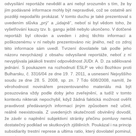
odvysílání reportáže nevěděl a ani nebyl srozuměn s tím, že by
jím podávané informace mohly být nepravdivé, což se ostatně ani
později nepodařilo prokázat. V tomto duchu je také prezentoval s
uvedením slůvka „prý“ a „údajně“, neboť si byl vědom toho, že
vyšetřování kauzy tzv. b. gangu ještě nebylo ukončeno. V dotčené
reportáži byl citován a uveden i zdroj těchto informací a
poškozenému v ní nebylo prezentováno nic jiného, než co zdroj
této informace sám uvedl. Tvrzení dovolatele tak podle jeho
názoru nevycházejí z obsahu odvysílané reportáže, neboť z ní
nevyplývala jakákoli trestní odpovědnost JUDr. A. D. za sdělované
jednání. S poukazem na rozhodnutí ESLP ve věci Bozhkov proti
Bulharsku, č. 3316/04 ze dne 19. 7. 2011, a usnesení Nejvyššího
soudu ze dne 28. 5. 2008, sp. zn. 7 Tdo 608/2008, namítl, že
věrohodnost novinářem prezentovaného materiálu má být
posuzována vždy podle doby jeho zveřejnění, a tudíž v tomto
kontextu nikterak nepochybil, když žádná faktická možnost ověřit
pravdivost předávaných informací jiným způsobem než učinil,
reálně neexistovala. Z uvedených skutečností obviněný dovodil,
že závěr o naplnění subjektivní stránky přečinu pomluvy nemá
dostatečný podklad ve skutkových zjištěních. Poukázal i na princip
subsidiarity trestní represe a ultima ratio, který dovolatel pominul,