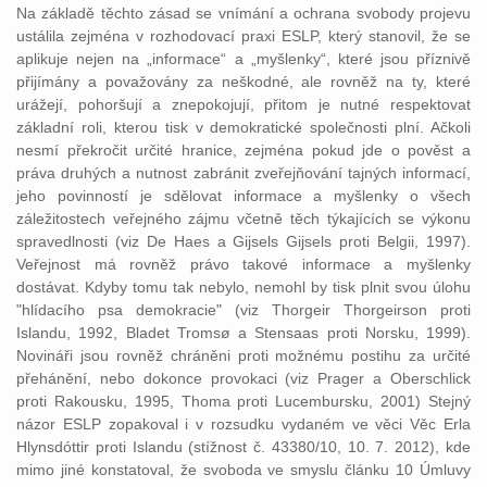
Na základě těchto zásad se vnímání a ochrana svobody projevu
ustálila zejména v rozhodovací praxi ESLP, který stanovil, že se
aplikuje nejen na „informace“ a „myšlenky“, které jsou příznivě
přijímány a považovány za neškodné, ale rovněž na ty, které
urážejí, pohoršují a znepokojují, přitom je nutné respektovat
základní roli, kterou tisk v demokratické společnosti plní. Ačkoli
nesmí překročit určité hranice, zejména pokud jde o pověst a
práva druhých a nutnost zabránit zveřejňování tajných informací,
jeho povinností je sdělovat informace a myšlenky o všech
záležitostech veřejného zájmu včetně těch týkajících se výkonu
spravedlnosti (viz De Haes a Gijsels Gijsels proti Belgii, 1997).
Veřejnost má rovněž právo takové informace a myšlenky
dostávat. Kdyby tomu tak nebylo, nemohl by tisk plnit svou úlohu
"hlídacího psa demokracie" (viz Thorgeir Thorgeirson proti
Islandu, 1992, Bladet Tromsø a Stensaas proti Norsku, 1999).
Novináři jsou rovněž chráněni proti možnému postihu za určité
přehánění, nebo dokonce provokaci (viz Prager a Oberschlick
proti Rakousku, 1995, Thoma proti Lucembursku, 2001) Stejný
názor ESLP zopakoval i v rozsudku vydaném ve věci Věc Erla
Hlynsdóttir proti Islandu (stížnost č. 43380/10, 10. 7. 2012), kde
mimo jiné konstatoval, že svoboda ve smyslu článku 10 Úmluvy