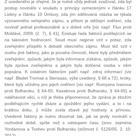
Z uvedeného je zřejmé, že je nutné vždy jednak zvažovat, zda byl
postup novináře v souladu s principy vymezenými v článku 17
Listiny a článku 10 Úmluvy, zda jím sdělovaná otázka se týkala
významného veřejného zájmu, a přitom je stěžejní ověření, zda
novinář jednal profesionálně a v dobré víře [viz např. Flux proti
Moldávii, 2009, (č. 7), § 41]. Existuje řada faktorů podílejících se
na takovém hodnocení. Soud musí nejprve vzít v potaz, zda
zveřejnění přispělo k debatě obecného zájmu. Musí též vzít v
úvahu jiné faktory, jako je povaha činností, které byly předmětem
zveřejnění, způsob, jakým byla informace získána, způsob, jakým
byla zpráva zveřejněna a jakým byla dotčená osoba v něm
popsána. K ostatním faktorům patří např. zdroj informací (viz
např. Bladet Tromsø a Stensaas, výše uvedený, § 68 a 72), kroky,
které byly učiněny pro jejich ověření (viz např. Rumyana Ivanova
proti Bulharsku, § 64-65; Kasabova proti Bulharsku, § 64-65) a
naléhavost věci, u níž je třeba připomenout, že zpráva je zbožím
podléhajícím rychlé zkáze a zpoždění jejího vydání, a to i na
krátkou dobu, jí může zcela zbavit její hodnoty a přínosu.
Uvedené faktory je nutno zkoumat tak, jak se jevily novináři v
rozhodné době, spíše než s odstupem času (srov. zejména
Yordanova a Toshev proti Bulharsku (stížnost č. 5126/05, 2. 10.
2012).