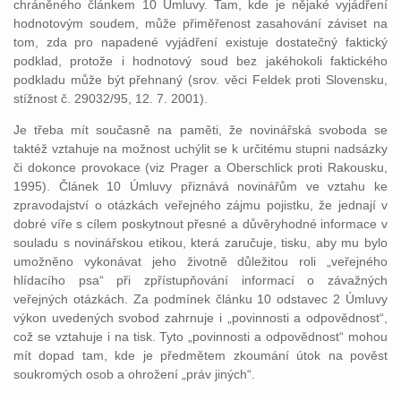
chráněného článkem 10 Úmluvy. Tam, kde je nějaké vyjádření
hodnotovým soudem, může přiměřenost zasahování záviset na
tom, zda pro napadené vyjádření existuje dostatečný faktický
podklad, protože i hodnotový soud bez jakéhokoli faktického
podkladu může být přehnaný (srov. věci Feldek proti Slovensku,
stížnost č. 29032/95, 12. 7. 2001).
Je třeba mít současně na paměti, že novinářská svoboda se
taktéž vztahuje na možnost uchýlit se k určitému stupni nadsázky
či dokonce provokace (viz Prager a Oberschlick proti Rakousku,
1995). Článek 10 Úmluvy přiznává novinářům ve vztahu ke
zpravodajství o otázkách veřejného zájmu pojistku, že jednají v
dobré víře s cílem poskytnout přesné a důvěryhodné informace v
souladu s novinářskou etikou, která zaručuje, tisku, aby mu bylo
umožněno vykonávat jeho životně důležitou roli „veřejného
hlídacího psa“ při zpřístupňování informací o závažných
veřejných otázkách. Za podmínek článku 10 odstavec 2 Úmluvy
výkon uvedených svobod zahrnuje i „povinnosti a odpovědnost“,
což se vztahuje i na tisk. Tyto „povinnosti a odpovědnost“ mohou
mít dopad tam, kde je předmětem zkoumání útok na pověst
soukromých osob a ohrožení „práv jiných“.