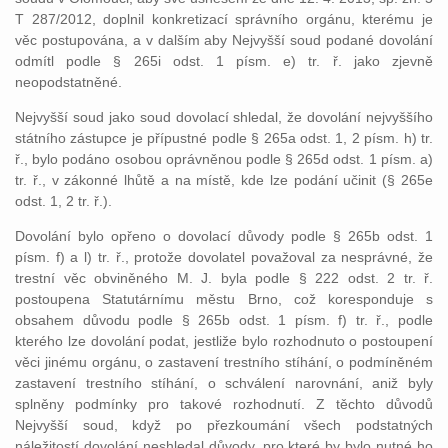
T 287/2012, doplnil konkretizací správního orgánu, kterému je
věc postupována, a v dalším aby Nejvyšší soud podané dovolání
odmítl podle § 265i odst. 1 písm. e) tr. ř. jako zjevně
neopodstatněné.
Nejvyšší soud jako soud dovolací shledal, že dovolání nejvyššího
státního zástupce je přípustné podle § 265a odst. 1, 2 písm. h) tr.
ř., bylo podáno osobou oprávněnou podle § 265d odst. 1 písm. a)
tr. ř., v zákonné lhůtě a na místě, kde lze podání učinit (§ 265e
odst. 1, 2 tr. ř.).
Dovolání bylo opřeno o dovolací důvody podle § 265b odst. 1
písm. f) a l) tr. ř., protože dovolatel považoval za nesprávné, že
trestní věc obviněného M. J. byla podle § 222 odst. 2 tr. ř.
postoupena Statutárnímu městu Brno, což koresponduje s
obsahem důvodu podle § 265b odst. 1 písm. f) tr. ř., podle
kterého lze dovolání podat, jestliže bylo rozhodnuto o postoupení
věci jinému orgánu, o zastavení trestního stíhání, o podmíněném
zastavení trestního stíhání, o schválení narovnání, aniž byly
splněny podmínky pro takové rozhodnutí. Z těchto důvodů
Nejvyšší soud, když po přezkoumání všech podstatných
náležitostí dovolání neshledal důvody, pro které by bylo nutné ho