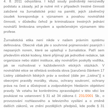
4. 8. 2011 odvysílána. I když soudy podrobněji nerozvedly
podstatu a zásady, jež je nutné mít v případech trestné činnosti
založené na žurnalistické práci na paměti, jejich závěrečný
úsudek koresponduje s významem a povahou novinářské
činnosti, v důsledku čehož je kriminalizace trestných jednání
novinářů limitována smyslem a společenským významem této
profese.
Žurnalistická etika není nikde v našem právním systému
definována. Obecně však jde o souhrnné pojmenování psaných i
nepsaných norem, které se uplatňují v žurnalistice. Patří sem
především etické kodexy, které přijímají jak jednotlivé redakce, tak
organizace nebo státní instituce, aby novinářům poskytly vodítka,
jak se rozhodovat v každodenních etických otázkách. V
novinářské etice se střetává svoboda slova [zaručená článkem 17
Listiny základních lidských práv a svobod (dále jen „Listina“)] s
obecnými pravidly morálky, vkusu, ochrany soukromí, ochrany
práva na čest a důstojnost a zodpovědným hledáním objektivní
pravdy. Ve vztahu ke konkrétnímu zpravodajství v této věci lze
poukázat na ustanovení § 31 až 34 zákona č.
231/2001
Sb., o
provozování rozhlasového a televizního vysílání a o změně
dalších zákonů, ve znění pozdějších předpisů, kde podle § 31