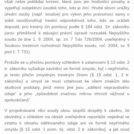
však nelze pokládat tvrzení, která jsou jen hodnotící povahy a
vyjadřují subjektivní úsudek toho, kdo je činí. Hrubé slovní urážky
úřední osoby (např. soudce) pro výkon jeho pravomoci samy o
sobě neodůvodňují trestní odpovědnost toho, kdo se urážek
dopustil, pro trestný čin pomluvy podle § 184 odst. 1tr. zákoníku
(srov. přiměřeně k stávající právní úpravě rozsudek Nejvyššího
soudu ze dne 1. 9. 2004, sp. zn. 7 Tdo 726/2004, uveřejněný v
Souboru trestních rozhodnutí Nejvyššího soudu, roč. 2004, sv. 9
pod č. T 731).
Protože se u přečinu pomluvy vzhledem k ustanovení § 13 odst. 2
tr. zákoníku vyžaduje zavinění ve formě úmyslu, byť i nepřímého,
je tento přečin úmyslným trestným činem (§ 15 odst. 1, 2 tr.
zákoníku) a úmysl se musí vztahovat ke všem znakům této
skutkové podstaty, jimiž mimo jiné jsou „sdělení nepravdivého
údaje“ a jeho „způsobilost značnou měrou ohrozit vážnost u
spoluobčanů“.
V projednávané věci soudy obou stupňů dospěly k závěru, že
obviněný s ohledem na obsah zveřejněné reportáže nejednal ve
vztahu k obsahu sdělovaného údaje ani ve formě nepřímého
úmyslu [§ 15 odst. 1 písm. b), odst. 2 tr. zákoníku], a jak soud