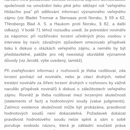
společnosti na umožnění tisku plnit jeho stěžejní roli "veřejného
hlídacího psa" při sdělování informací významného veřejného
zájmu (viz Bladet Tromsø a Stensaas proti Norsku, § 59 a 62,
TNnsbergs Blad A. S. a Haukom proti Norsku, § 82, a další
odkazy). V bodě 71 téhož rozsudku uvedl, že potrestání novináře
za nápomoc při rozšiřování tvrzení učiněných jinou osobou v
interview by navíc závažným způsobem omezovalo příspěvek
tisku k diskusi o otázkách veřejného zájmu, a nemělo by být
představitelné, pakliže pro něj neexistují obzvláště významné
důvody (viz Jersild, výše uvedený, tamtéž).
Při zveřejňování informací z rozhovorů je třeba rozlišovat, zda
tvrzení pochází od novináře, nebo je citací druhých, neboť
trestání novináře za šíření tvrzení druhých v rozhovoru by vážně
narušilo příspěvek novinářů k diskusi o záležitostech veřejného
zájmu. Rovněž je třeba rozlišovat mezi tvrzenými skutečnosti
(statements of fact) a hodnotovými soudy (value judgments).
Zatímco existence skutečností může být prokázána, pravdivost
hodnotových soudů není dokazatelná. Požadavek dokázat
pravdivost hodnotového soudu nelze splnit a sám o sobě
porušuje svobodu názoru, která je základní součástí práva