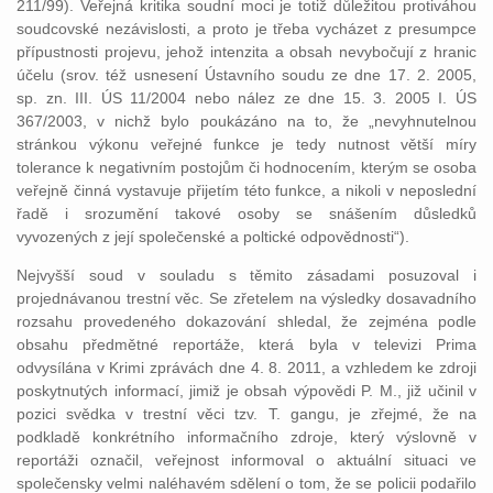
211/99). Veřejná kritika soudní moci je totiž důležitou protiváhou
soudcovské nezávislosti, a proto je třeba vycházet z presumpce
přípustnosti projevu, jehož intenzita a obsah nevybočují z hranic
účelu (srov. též usnesení Ústavního soudu ze dne 17. 2. 2005,
sp. zn. III. ÚS 11/2004 nebo nález ze dne 15. 3. 2005 I. ÚS
367/2003, v nichž bylo poukázáno na to, že „nevyhnutelnou
stránkou výkonu veřejné funkce je tedy nutnost větší míry
tolerance k negativním postojům či hodnocením, kterým se osoba
veřejně činná vystavuje přijetím této funkce, a nikoli v neposlední
řadě i srozumění takové osoby se snášením důsledků
vyvozených z její společenské a poltické odpovědnosti“).
Nejvyšší soud v souladu s těmito zásadami posuzoval i
projednávanou trestní věc. Se zřetelem na výsledky dosavadního
rozsahu provedeného dokazování shledal, že zejména podle
obsahu předmětné reportáže, která byla v televizi Prima
odvysílána v Krimi zprávách dne 4. 8. 2011, a vzhledem ke zdroji
poskytnutých informací, jimiž je obsah výpovědi P. M., již učinil v
pozici svědka v trestní věci tzv. T. gangu, je zřejmé, že na
podkladě konkrétního informačního zdroje, který výslovně v
reportáži označil, veřejnost informoval o aktuální situaci ve
společensky velmi naléhavém sdělení o tom, že se policii podařilo