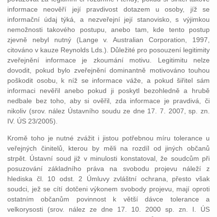
informace neověří její pravdivost dotazem u osoby, jíž se
informační údaj týká, a nezveřejní její stanovisko, s výjimkou
nemožnosti takového postupu, anebo tam, kde tento postup
zjevně nebyl nutný (Lange v. Australian Corporation, 1997,
citováno v kauze Reynolds Lds.). Důležité pro posouzení legitimity
zveřejnění informace je zkoumání motivu. Legitimitu nelze
dovodit, pokud bylo zveřejnění dominantně motivováno touhou
poškodit osobu, k níž se informace váže, a pokud šiřitel sám
informaci nevěřil anebo pokud ji poskytl bezohledně a hrubě
nedbale bez toho, aby si ověřil, zda informace je pravdivá, či
nikoliv (srov. nález Ústavního soudu ze dne 17. 7. 2007, sp. zn.
IV. ÚS 23/2005).
Kromě toho je nutné zvážit i jistou potřebnou míru tolerance u
veřejných činitelů, kterou by měli na rozdíl od jiných občanů
strpět. Ústavní soud již v minulosti konstatoval, že soudcům při
posuzování základního práva na svobodu projevu náleží z
hlediska čl. 10 odst. 2 Úmluvy zvláštní ochrana, přesto však
soudci, jež se cítí dotčeni výkonem svobody projevu, mají oproti
ostatním občanům povinnost k větší dávce tolerance a
velkorysosti (srov. nález ze dne 17. 10. 2000 sp. zn. I. ÚS