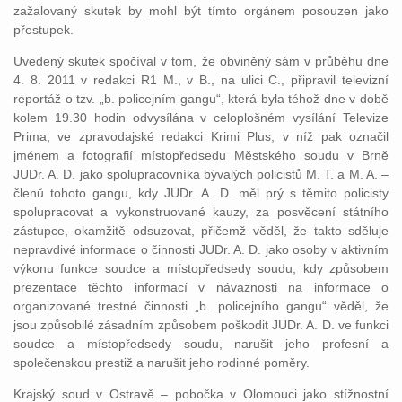
zažalovaný skutek by mohl být tímto orgánem posouzen jako
přestupek.
Uvedený skutek spočíval v tom, že obviněný sám v průběhu dne
4. 8. 2011 v redakci R1 M., v B., na ulici C., připravil televizní
reportáž o tzv. „b. policejním gangu“, která byla téhož dne v době
kolem 19.30 hodin odvysílána v celoplošném vysílání Televize
Prima, ve zpravodajské redakci Krimi Plus, v níž pak označil
jménem a fotografií místopředsedu Městského soudu v Brně
JUDr. A. D. jako spolupracovníka bývalých policistů M. T. a M. A. –
členů tohoto gangu, kdy JUDr. A. D. měl prý s těmito policisty
spolupracovat a vykonstruované kauzy, za posvěcení státního
zástupce, okamžitě odsuzovat, přičemž věděl, že takto sděluje
nepravdivé informace o činnosti JUDr. A. D. jako osoby v aktivním
výkonu funkce soudce a místopředsedy soudu, kdy způsobem
prezentace těchto informací v návaznosti na informace o
organizované trestné činnosti „b. policejního gangu“ věděl, že
jsou způsobilé zásadním způsobem poškodit JUDr. A. D. ve funkci
soudce a místopředsedy soudu, narušit jeho profesní a
společenskou prestiž a narušit jeho rodinné poměry.
Krajský soud v Ostravě – pobočka v Olomouci jako stížnostní