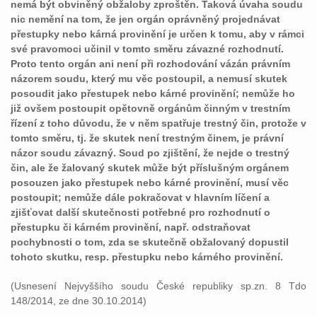
nemá být obviněný obžaloby zproštěn. Taková úvaha soudu
nic nemění na tom, že jen orgán oprávněný projednávat
přestupky nebo kárná provinění je určen k tomu, aby v rámci
své pravomoci učinil v tomto směru závazné rozhodnutí.
Proto tento orgán ani není při rozhodování vázán právním
názorem soudu, který mu věc postoupil, a nemusí skutek
posoudit jako přestupek nebo kárné provinění; nemůže ho
již ovšem postoupit opětovně orgánům činným v trestním
řízení z toho důvodu, že v něm spatřuje trestný čin, protože v
tomto směru, tj. že skutek není trestným činem, je právní
názor soudu závazný. Soud po zjištění, že nejde o trestný
čin, ale že žalovaný skutek může být příslušným orgánem
posouzen jako přestupek nebo kárné provinění, musí věc
postoupit; nemůže dále pokračovat v hlavním líčení a
zjišťovat další skutečnosti potřebné pro rozhodnutí o
přestupku či kárném provinění, např. odstraňovat
pochybnosti o tom, zda se skutečně obžalovaný dopustil
tohoto skutku, resp. přestupku nebo kárného provinění.
(Usnesení Nejvyššího soudu České republiky sp.zn. 8 Tdo
148/2014, ze dne 30.10.2014)