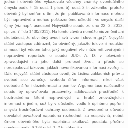
jednání obviněného vykazovalo všechny známky eventuálního
úmyslu podle § 15 odst. 1 písm. b), odst. 2 tr. zákoníku, protože
obviněný byl smířen s tím, že jím publikované informace mohou
být nepravdivé a mohou poškozenému uškodit i ve smyslu další
újmy (viz např. usnesení Nejvyššího soudu ze dne 22. 2. 2012,
sp. zn. 7 Tdo 1430/2011). Na tomto závěru nemůže nic změnit ani
skutečnost, že obviněný uvodil svá tvrzení slovem „prý“. Nejvyšší
státní zástupce zdůraznil, že obviněný, jakožto televizní redaktor
si musel být vědom toho, jaký negativní vliv může mít zveřejnění
nepravdivé reportáže o soudci JUDr. A. D. v televizním
zpravodajství na jeho další profesní život, a přesto se
nerozpakoval takovou, jakkoli neverifikovanou informaci zveřejnit.
Dále nejvyšší státní zástupce uvedl, že Listina základních práv a
svobod sice zaručuje svobodu šíření informací, nikoli však
svobodu šíření dezinformací a pomluv. Argumentace nalézacího
soudu by opravňovala pracovníky sdělovacích prostředků k
beztrestnému šíření nepravdivých a hrubě znevažujících
informací o jiném, což by v důsledku vedlo k úplnému popření
smyslu trestněprávní ochrany osobnosti. Z uvedeného důvodu
dovolatel považoval napadená rozhodnutí za nesprávná, neboť
činem obviněného byla naplněna skutková podstata přečinu
pomluvy podle § 184 odst. 1, 2 tr. zákoníku.