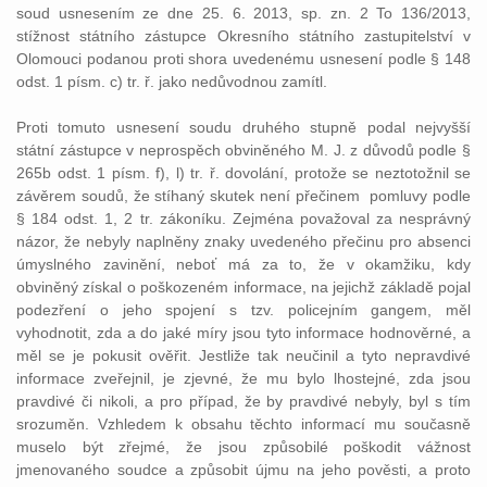
soud usnesením ze dne 25. 6. 2013, sp. zn. 2 To 136/2013,
stížnost státního zástupce Okresního státního zastupitelství v
Olomouci podanou proti shora uvedenému usnesení podle § 148
odst. 1 písm. c) tr. ř. jako nedůvodnou zamítl.
Proti tomuto usnesení soudu druhého stupně podal nejvyšší
státní zástupce v neprospěch obviněného M. J. z důvodů podle §
265b odst. 1 písm. f), l) tr. ř. dovolání, protože se neztotožnil se
závěrem soudů, že stíhaný skutek není přečinem pomluvy podle
§ 184 odst. 1, 2 tr. zákoníku. Zejména považoval za nesprávný
názor, že nebyly naplněny znaky uvedeného přečinu pro absenci
úmyslného zavinění, neboť má za to, že v okamžiku, kdy
obviněný získal o poškozeném informace, na jejichž základě pojal
podezření o jeho spojení s tzv. policejním gangem, měl
vyhodnotit, zda a do jaké míry jsou tyto informace hodnověrné, a
měl se je pokusit ověřit. Jestliže tak neučinil a tyto nepravdivé
informace zveřejnil, je zjevné, že mu bylo lhostejné, zda jsou
pravdivé či nikoli, a pro případ, že by pravdivé nebyly, byl s tím
srozuměn. Vzhledem k obsahu těchto informací mu současně
muselo být zřejmé, že jsou způsobilé poškodit vážnost
jmenovaného soudce a způsobit újmu na jeho pověsti, a proto