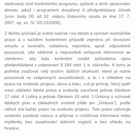
sledovaný účel konkrétního programu, způsob a druh zpracování
tématu, jakož i programem dosažený či předpokládaný účinek
(srov. body 30. až 32. nálezu Ústavního soudu ze dne 17. 7.
2007, sp. zn. IV. ÚS 23/2005).
Z těchto principů je nutné nazírat i na obsah a význam novinářské
práce a v každém konkrétním případě zejména při dovození
úmyslu u novináře, redaktora, reportéra, apod. odpovědně
posuzovat, zda vědomě a nepravdivě veřejnost informoval se
záměrem, aby byla konkrétní osobě způsobena újma
předpokládaná v ustanovení § 184 odst. 1 tr. zákoníku. K tomu je
potřeba zvažovat celý souhrn dalších okolností, které je nutné
posuzovat ve vzájemných souvislostech, a to i s ohledem na
práva na svobodu projevu, slova a tisku, což je princip, který patří
mezi základní lidská práva a svobody zaručené jednak článkem
17 odst. 4 Listiny a jednak článkem 10 odst. 1 Úmluvy o ochraně
lidských práv a základních svobod (dále jen „Úmluva“), podle
něhož má každý právo na svobodu projevu. Toto právo zahrnuje
svobodu zastávat názory a přijímat a rozšiřovat informace nebo
myšlenky bez zasahování státních orgánů a bez ohledu na
hranice.