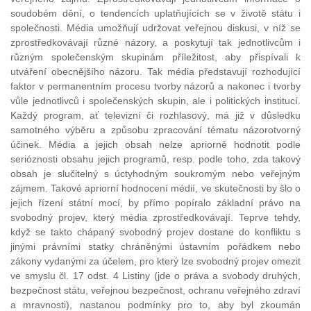
soudobém dění, o tendencích uplatňujících se v životě státu i
společnosti. Média umožňují udržovat veřejnou diskusi, v níž se
zprostředkovávají různé názory, a poskytují tak jednotlivcům i
různým společenským skupinám příležitost, aby přispívali k
utváření obecnějšího názoru. Tak média představují rozhodující
faktor v permanentním procesu tvorby názorů a nakonec i tvorby
vůle jednotlivců i společenských skupin, ale i politických institucí.
Každý program, ať televizní či rozhlasový, má již v důsledku
samotného výběru a způsobu zpracování tématu názorotvorný
účinek. Média a jejich obsah nelze apriorně hodnotit podle
serióznosti obsahu jejich programů, resp. podle toho, zda takový
obsah je slučitelný s úctyhodným soukromým nebo veřejným
zájmem. Takové apriorní hodnocení médií, ve skutečnosti by šlo o
jejich řízení státní mocí, by přímo popíralo základní právo na
svobodný projev, který média zprostředkovávají. Teprve tehdy,
když se takto chápaný svobodný projev dostane do konfliktu s
jinými právními statky chráněnými ústavním pořádkem nebo
zákony vydanými za účelem, pro který lze svobodný projev omezit
ve smyslu čl. 17 odst. 4 Listiny (jde o práva a svobody druhých,
bezpečnost státu, veřejnou bezpečnost, ochranu veřejného zdraví
a mravnosti), nastanou podmínky pro to, aby byl zkoumán