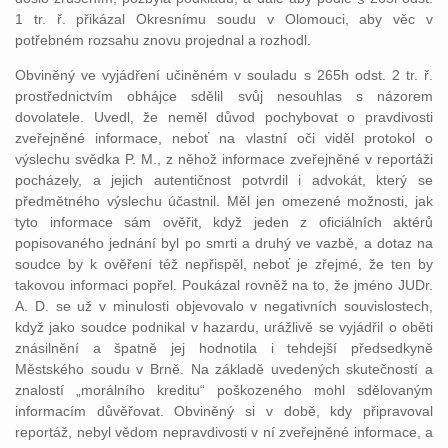
1 tr. ř. přikázal Okresnímu soudu v Olomouci, aby věc v
potřebném rozsahu znovu projednal a rozhodl.
Obviněný ve vyjádření učiněném v souladu s 265h odst. 2 tr. ř.
prostřednictvím obhájce sdělil svůj nesouhlas s názorem
dovolatele. Uvedl, že neměl důvod pochybovat o pravdivosti
zveřejněné informace, neboť na vlastní oči viděl protokol o
výslechu svědka P. M., z něhož informace zveřejněné v reportáži
pocházely, a jejich autentičnost potvrdil i advokát, který se
předmětného výslechu účastnil. Měl jen omezené možnosti, jak
tyto informace sám ověřit, když jeden z oficiálních aktérů
popisovaného jednání byl po smrti a druhý ve vazbě, a dotaz na
soudce by k ověření též nepřispěl, neboť je zřejmé, že ten by
takovou informaci popřel. Poukázal rovněž na to, že jméno JUDr.
A. D. se už v minulosti objevovalo v negativních souvislostech,
když jako soudce podnikal v hazardu, urážlivě se vyjádřil o oběti
znásilnění a špatně jej hodnotila i tehdejší předsedkyně
Městského soudu v Brně. Na základě uvedených skutečností a
znalostí „morálního kreditu“ poškozeného mohl sdělovaným
informacím důvěřovat. Obviněný si v době, kdy připravoval
reportáž, nebyl vědom nepravdivosti v ní zveřejněné informace, a