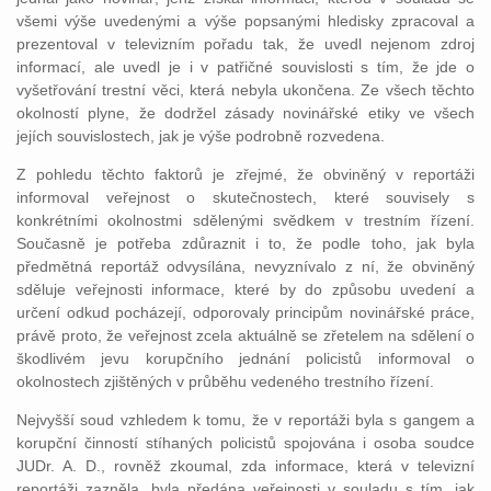
všemi výše uvedenými a výše popsanými hledisky zpracoval a
prezentoval v televizním pořadu tak, že uvedl nejenom zdroj
informací, ale uvedl je i v patřičné souvislosti s tím, že jde o
vyšetřování trestní věci, která nebyla ukončena. Ze všech těchto
okolností plyne, že dodržel zásady novinářské etiky ve všech
jejích souvislostech, jak je výše podrobně rozvedena.
Z pohledu těchto faktorů je zřejmé, že obviněný v reportáži
informoval veřejnost o skutečnostech, které souvisely s
konkrétními okolnostmi sdělenými svědkem v trestním řízení.
Současně je potřeba zdůraznit i to, že podle toho, jak byla
předmětná reportáž odvysílána, nevyznívalo z ní, že obviněný
sděluje veřejnosti informace, které by do způsobu uvedení a
určení odkud pocházejí, odporovaly principům novinářské práce,
právě proto, že veřejnost zcela aktuálně se zřetelem na sdělení o
škodlivém jevu korupčního jednání policistů informoval o
okolnostech zjištěných v průběhu vedeného trestního řízení.
Nejvyšší soud vzhledem k tomu, že v reportáži byla s gangem a
korupční činností stíhaných policistů spojována i osoba soudce
JUDr. A. D., rovněž zkoumal, zda informace, která v televizní
reportáži zazněla, byla předána veřejnosti v souladu s tím, jak