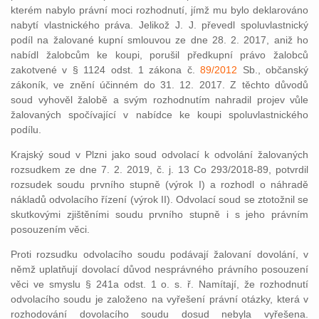
kterém nabylo právní moci rozhodnutí, jímž mu bylo deklarováno
nabytí vlastnického práva. Jelikož J. J. převedl spoluvlastnický
podíl na žalované kupní smlouvou ze dne 28. 2. 2017, aniž ho
nabídl žalobcům ke koupi, porušil předkupní právo žalobců
zakotvené v § 1124 odst. 1 zákona č.
89/2012
Sb., občanský
zákoník, ve znění účinném do 31. 12. 2017. Z těchto důvodů
soud vyhověl žalobě a svým rozhodnutím nahradil projev vůle
žalovaných spočívající v nabídce ke koupi spoluvlastnického
podílu.
Krajský soud v Plzni jako soud odvolací k odvolání žalovaných
rozsudkem ze dne 7. 2. 2019, č. j. 13 Co 293/2018-89, potvrdil
rozsudek soudu prvního stupně (výrok I) a rozhodl o náhradě
nákladů odvolacího řízení (výrok II). Odvolací soud se ztotožnil se
skutkovými zjištěními soudu prvního stupně i s jeho právním
posouzením věci.
Proti rozsudku odvolacího soudu podávají žalovaní dovolání, v
němž uplatňují dovolací důvod nesprávného právního posouzení
věci ve smyslu § 241a odst. 1 o. s. ř. Namítají, že rozhodnutí
odvolacího soudu je založeno na vyřešení právní otázky, která v
rozhodování dovolacího soudu dosud nebyla vyřešena.