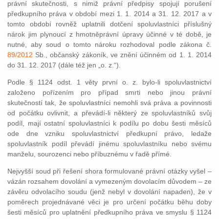
právní skutečnosti, s nimiž právní předpisy spojují porušení
předkupního práva v období mezi 1. 1. 2014 a 31. 12. 2017 a v
tomto období rovněž uplatnili dotčení spoluvlastníci příslušný
nárok jim plynoucí z hmotněprávní úpravy účinné v té době, je
nutné, aby soud o tomto nároku rozhodoval podle zákona č.
89/2012
Sb., občanský zákoník, ve znění účinném od 1. 1. 2014
do 31. 12. 2017 (dále též jen „o. z.“).
Podle § 1124 odst. 1 věty první o. z. bylo-li spoluvlastnictví
založeno pořízením pro případ smrti nebo jinou právní
skutečností tak, že spoluvlastníci nemohli svá práva a povinnosti
od počátku ovlivnit, a převádí-li některý ze spoluvlastníků svůj
podíl, mají ostatní spoluvlastníci k podílu po dobu šesti měsíců
ode dne vzniku spoluvlastnictví předkupní právo, ledaže
spoluvlastník podíl převádí jinému spoluvlastníku nebo svému
manželu, sourozenci nebo příbuznému v řadě přímé.
Nejvyšší soud při řešení shora formulované právní otázky vyšel –
vázán rozsahem dovolání a vymezeným dovolacím důvodem – ze
závěru odvolacího soudu (jenž nebyl v dovolání napaden), že v
poměrech projednávané věci je pro určení počátku běhu doby
šesti měsíců pro uplatnění předkupního práva ve smyslu § 1124