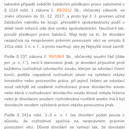
takovém případě svědčilo žalobcům předkupní právo zakotvené v
§ 1124 odst. 1 zákona č.
89/2012
Sb., občanský zákoník, ve
znění účinném do 31. 12. 2017, a proto byl J. J. povinen učinit
žalobcům nabídku ke koupi, převáděl-li spoluvlastnický podíl v
době šesti měsíců ode dne vzniku spoluvlastnictví. Neučinil-li tak,
porušil předkupní právo žalobců. Mají tedy za to, že dovolání
nespočívá na nesprávném právním posouzení věci ve smyslu §
241a odst. 1 o. s. ř., a proto navrhují, aby jej Nejvyšší soud zamítl.
Podle § 237 zákona č.
99/1963
Sb., občanský soudní řád (dále
jen „o. s. ř.“), není-li stanoveno jinak, je dovolání přípustné proti
každému rozhodnutí odvolacího soudu, kterým se odvolací řízení
končí, jestliže napadené rozhodnutí závisí na vyřešení otázky
hmotného nebo procesního práva, při jejímž řešení se odvolací
soud odchýlil od ustálené rozhodovací praxe dovolacího soudu
nebo která v rozhodování dovolacího soudu dosud nebyla řešena
nebo je dovolacím soudem rozhodována rozdílně anebo má-li být
dovolacím soudem vyřešená právní otázka posouzena jinak.
Podle § 241a odst. 1–3 o. s. ř. lze dovolání podat pouze z
důvodu, že rozhodnutí spočívá na nesprávném právním
posouzení věci. Důvod dovolání se vymezí tak, že dovolatel