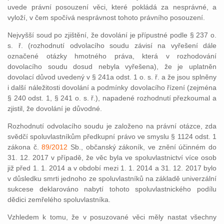
uvede právní posouzení věci, které pokládá za nesprávné, a
vyloží, v čem spočívá nesprávnost tohoto právního posouzení.
Nejvyšší soud po zjištění, že dovolání je přípustné podle § 237 o.
s. ř. (rozhodnutí odvolacího soudu závisí na vyřešení dále
označené otázky hmotného práva, která v rozhodování
dovolacího soudu dosud nebyla vyřešena), že je uplatněn
dovolací důvod uvedený v § 241a odst. 1 o. s. ř. a že jsou splněny
i další náležitosti dovolání a podmínky dovolacího řízení (zejména
§ 240 odst. 1, § 241 o. s. ř.), napadené rozhodnutí přezkoumal a
zjistil, že dovolání je důvodné.
Rozhodnutí odvolacího soudu je založeno na právní otázce, zda
svědčí spoluvlastníkům předkupní právo ve smyslu § 1124 odst. 1
zákona č.
89/2012
Sb., občanský zákoník, ve znění účinném do
31. 12. 2017 v případě, že věc byla ve spoluvlastnictví více osob
již před 1. 1. 2014 a v období mezi 1. 1. 2014 a 31. 12. 2017 bylo
v důsledku smrti jednoho ze spoluvlastníků na základě univerzální
sukcese deklarováno nabytí tohoto spoluvlastnického podílu
dědici zemřelého spoluvlastníka.
Vzhledem k tomu, že v posuzované věci měly nastat všechny