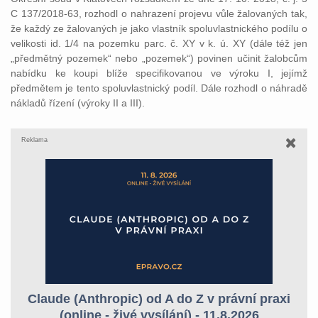
C 137/2018-63, rozhodl o nahrazení projevu vůle žalovaných tak,
že každý ze žalovaných je jako vlastník spoluvlastnického podílu o
velikosti id. 1/4 na pozemku parc. č. XY v k. ú. XY (dále též jen
„předmětný pozemek“ nebo „pozemek“) povinen učinit žalobcům
nabídku ke koupi blíže specifikovanou ve výroku I, jejímž
předmětem je tento spoluvlastnický podíl. Dále rozhodl o náhradě
nákladů řízení (výroky II a III).
Reklama
Claude (Anthropic) od A do Z v právní praxi
(online - živé vysílání) - 11.8.2026