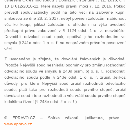
usnesení Okresního soudu v Domažlicích ze dne 7. 12. 2016, č. j.
10 D 612/2016-11, které nabylo právní moci 7. 12. 2016. Pokud
převedl spoluvlastnický podíl na této věci na žalované kupní
smlouvou ze dne 28. 2. 2017, nebyl povinen žalobcům nabídnout
věc ke koupi, jelikož žalobcům s ohledem na výše uvedené
předkupní právo zakotvené v § 1124 odst. 1 o. z. nesvědčilo.
Dovodil-li odvolací soud opak, spočívá jeho rozhodnutím ve
smyslu § 241a odst. 1 o. s. ř. na nesprávném právním posouzení
věci.
Z uvedeného je zřejmé, že dovolání žalovaných je důvodné.
Protože Nejvyšší soud neshledal podmínky pro změnu rozhodnutí
odvolacího soudu ve smyslu § 243d písm. b) o. s. ř., rozhodnutí
odvolacího soudu podle § 243e odst. 1 o. s. ř. zrušil. Jelikož
důvody, pro které Nejvyšší soud zrušil rozhodnutí odvolacího
soudu, platí také pro rozhodnutí soudu prvního stupně, zrušil
dovolací soud i toto rozhodnutí a věc vrátil soudu prvního stupně
k dalšímu řízení (§ 243e odst. 2 o. s. ř.).
© EPRAVO.CZ – Sbírka zákonů, judikatura, právo |
www.epravo.cz