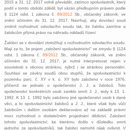
2015 a 31. 12. 2017 volně převádět, zatímco spoluvlastník, který
podíl v tomto období zdědil, byl vázán předkupním právem podle
§ 1124 odst. 1 zákona č.
89/2012
Sb., občanský zákoník, ve
znění účinném do 31. 12. 2017. Navrhují, aby dovolací soud
změnil rozhodnutí odvolacího soudu tak, že žalobu zamítne a
žalobcům přizná právo na náhradu nákladů řízení.
Žalobci se v dovolání ztotožňují s rozhodnutím odvolacího soudu.
Mají za to, že pojem „založení spoluvlastnictví“ ve smyslu § 1124
odst. 1 zákona č.
89/2012
Sb., občanský zákoník, ve znění
účinném do 31. 12. 2017, je nutné interpretovat nejen v
souvislosti s věcnou stránkou, nýbrž i se stránkou personální.
Souhlasí se závěry soudů obou stupňů, že spoluvlastnictví k
pozemku parc. č. XY v k. ú. XY bylo založeno v roce 1976,
přičemž se jednalo o společenství J. J. a žalobců. Toto
společenství konkrétních osob zaniklo smrtí J. J., tedy k 13. 1.
1992. K 13. 1. 1992 bylo založeno jiné společenství osob k dané
věci, a to spoluvlastnictví žalobců a J. J., které však bylo vůči
žalobcům i dalším osobám deklarováno až na základě právní
moci rozhodnutí o dodatečném projednání dědictví. Založení
tohoto spoluvlastnictví, ke kterému došlo v důsledku smrti
jednoho ze spoluvlastníků, tak žalobci nemohli nijak ovlivnit. V