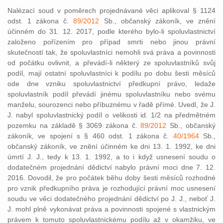
Nalézací soud v poměrech projednávané věci aplikoval § 1124
odst. 1 zákona č.
89/2012
Sb., občanský zákoník, ve znění
účinném do 31. 12. 2017, podle kterého bylo-li spoluvlastnictví
založeno pořízením pro případ smrti nebo jinou právní
skutečností tak, že spoluvlastníci nemohli svá práva a povinnosti
od počátku ovlivnit, a převádí-li některý ze spoluvlastníků svůj
podíl, mají ostatní spoluvlastníci k podílu po dobu šesti měsíců
ode dne vzniku spoluvlastnictví předkupní právo, ledaže
spoluvlastník podíl převádí jinému spoluvlastníku nebo svému
manželu, sourozenci nebo příbuznému v řadě přímé. Uvedl, že J.
J. nabyl spoluvlastnický podíl o velikosti id. 1/2 na předmětném
pozemku na základě § 3069 zákona č.
89/2012
Sb., občanský
zákoník, ve spojení s § 460 odst. 1 zákona č.
40/1964
Sb.,
občanský zákoník, ve znění účinném ke dni 13. 1. 1992, ke dni
úmrtí J. J., tedy k 13. 1. 1992, a to i když usnesení soudu o
dodatečném projednání dědictví nabylo právní moci dne 7. 12.
2016. Dovodil, že pro počátek běhu doby šesti měsíců rozhodné
pro vznik předkupního práva je rozhodující právní moc usnesení
soudu ve věci dodatečného projednání dědictví po J. J., neboť J.
J. mohl plně vykonávat práva a povinnosti spojené s vlastnickým
právem k tomuto spoluvlastnickému podílu až v okamžiku, ve