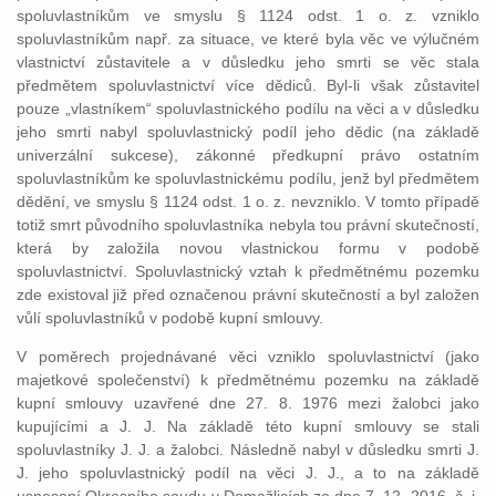
spoluvlastníkům ve smyslu § 1124 odst. 1 o. z. vzniklo
spoluvlastníkům např. za situace, ve které byla věc ve výlučném
vlastnictví zůstavitele a v důsledku jeho smrti se věc stala
předmětem spoluvlastnictví více dědiců. Byl-li však zůstavitel
pouze „vlastníkem“ spoluvlastnického podílu na věci a v důsledku
jeho smrti nabyl spoluvlastnický podíl jeho dědic (na základě
univerzální sukcese), zákonné předkupní právo ostatním
spoluvlastníkům ke spoluvlastnickému podílu, jenž byl předmětem
dědění, ve smyslu § 1124 odst. 1 o. z. nevzniklo. V tomto případě
totiž smrt původního spoluvlastníka nebyla tou právní skutečností,
která by založila novou vlastnickou formu v podobě
spoluvlastnictví. Spoluvlastnický vztah k předmětnému pozemku
zde existoval již před označenou právní skutečností a byl založen
vůlí spoluvlastníků v podobě kupní smlouvy.
V poměrech projednávané věci vzniklo spoluvlastnictví (jako
majetkové společenství) k předmětnému pozemku na základě
kupní smlouvy uzavřené dne 27. 8. 1976 mezi žalobci jako
kupujícími a J. J. Na základě této kupní smlouvy se stali
spoluvlastníky J. J. a žalobci. Následně nabyl v důsledku smrti J.
J. jeho spoluvlastnický podíl na věci J. J., a to na základě