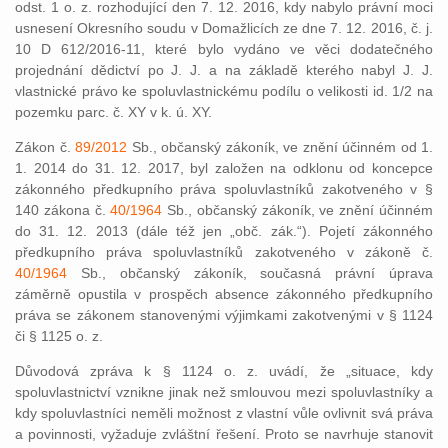
odst. 1 o. z. rozhodující den 7. 12. 2016, kdy nabylo právní moci
usnesení Okresního soudu v Domažlicích ze dne 7. 12. 2016, č. j.
10 D 612/2016-11, které bylo vydáno ve věci dodatečného
projednání dědictví po J. J. a na základě kterého nabyl J. J.
vlastnické právo ke spoluvlastnickému podílu o velikosti id. 1/2 na
pozemku parc. č. XY v k. ú. XY.
Zákon č.
89/2012
Sb., občanský zákoník, ve znění účinném od 1.
1. 2014 do 31. 12. 2017, byl založen na odklonu od koncepce
zákonného předkupního práva spoluvlastníků zakotveného v §
140 zákona č.
40/1964
Sb., občanský zákoník, ve znění účinném
do 31. 12. 2013 (dále též jen „obč. zák.“). Pojetí zákonného
předkupního práva spoluvlastníků zakotveného v zákoně č.
40/1964
Sb., občanský zákoník, současná právní úprava
záměrně opustila v prospěch absence zákonného předkupního
práva se zákonem stanovenými výjimkami zakotvenými v § 1124
či § 1125 o. z.
Důvodová zpráva k § 1124 o. z. uvádí, že „situace, kdy
spoluvlastnictví vznikne jinak než smlouvou mezi spoluvlastníky a
kdy spoluvlastníci neměli možnost z vlastní vůle ovlivnit svá práva
a povinnosti, vyžaduje zvláštní řešení. Proto se navrhuje stanovit