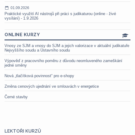
01.09.2026
Praktické využití AI nástrojů při práci s judikaturou (online - živé
vysílání) - 1.9.2026
ONLINE KURZY
Vnosy ze SJM a vnosy do SJM a jejich valorizace v aktuální judikatuře
Nejvyššího soudu a Ústavního soudu
Výpověď z pracovního poměru z důvodu neomluveného zameškání
jedné směny
Nová „tlačítková povinnost“ pro e-shopy
Změna cenových ujednání ve smlouvách v energetice
Černé stavby
LEKTOŘI KURZŮ