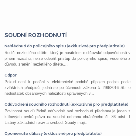
SOUDNÍ ROZHODNUTÍ
Nahlédnutí do policejního spisu (exkluzivně pro předplatitele)
Rodiči nezletilého dítěte, který je nositelem rodičovské odpovědnosti v
plném rozsahu, nelze odepřít přístup do policejního spisu, vedeného z
důvodu zranění nezletilého dítěte,...
Odpor
Pokud není k podání v elektronické podobě připojen podpis podle
zvláštních předpisů, jedná se po účinnosti zákona č. 298/2016 Sb. o
nedostatek obsahových náležitostí upravených v...
Odůvodnění soudního rozhodnutí (exkluzivně pro předplatitele)
Povinnost soudů řádně odůvodnit svá rozhodnutí představuje jeden z
klíčových prvků práva na soudní ochranu chráněného čl. 36 odst. 1
Listiny základních práv a svobod. Soudy mají...
Opomenuté důkazy (exkluzivně pro předplatitele)