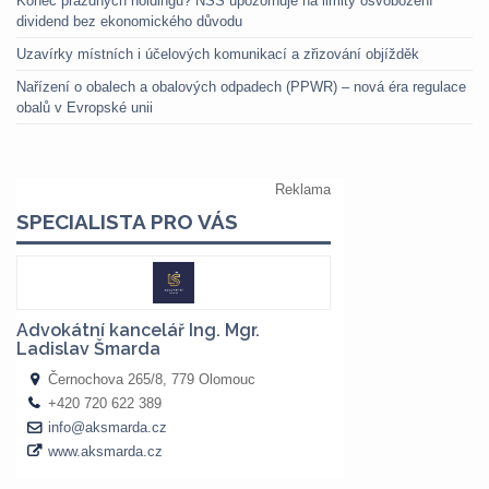
Konec prázdných holdingů? NSS upozorňuje na limity osvobození
dividend bez ekonomického důvodu
Uzavírky místních i účelových komunikací a zřizování objížděk
Nařízení o obalech a obalových odpadech (PPWR) – nová éra regulace
obalů v Evropské unii