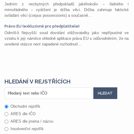
Jedním z nezbytných předpokladů jakéhokoliv – řádného i
mimořádného – vydržení je držba věci. Držba zahrnuje faktické
ovládání věci (corpus possessionis) a současně...
Právo EU (exkluzivně pro předplatitele)
Odmítl-li Nejvyšší soud dovolání stěžovatelky jako nepřípustné ve
vztahu k její námitce ohledně aplikace práva EU s odůvodněním, že na
uvedené otázce není napadené rozhodnutí...
HLEDÁNÍ V REJSTŘÍCÍCH
Obchodní rejstřík
ARES dle IČO
ARES dle jména / názvu
Insolvenční rejstřík