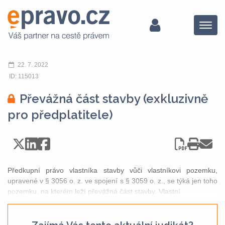
Menu
22. 7. 2022
ID: 115013
Převážná část stavby (exkluzivně
pro předplatitele)
Předkupní právo vlastníka stavby vůči vlastníkovi pozemku,
upravené v § 3056 o. z. ve spojení s § 3059 o. z., se týká jen toho
pozemku, na kterém leží převážná část stavby. Vlastní