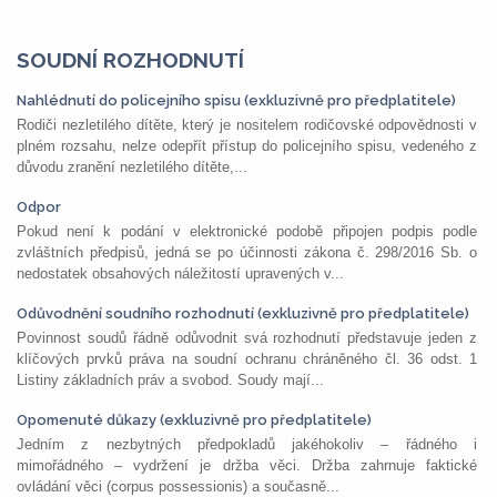
SOUDNÍ ROZHODNUTÍ
Nahlédnutí do policejního spisu (exkluzivně pro předplatitele)
Rodiči nezletilého dítěte, který je nositelem rodičovské odpovědnosti v
plném rozsahu, nelze odepřít přístup do policejního spisu, vedeného z
důvodu zranění nezletilého dítěte,...
Odpor
Pokud není k podání v elektronické podobě připojen podpis podle
zvláštních předpisů, jedná se po účinnosti zákona č. 298/2016 Sb. o
nedostatek obsahových náležitostí upravených v...
Odůvodnění soudního rozhodnutí (exkluzivně pro předplatitele)
Povinnost soudů řádně odůvodnit svá rozhodnutí představuje jeden z
klíčových prvků práva na soudní ochranu chráněného čl. 36 odst. 1
Listiny základních práv a svobod. Soudy mají...
Opomenuté důkazy (exkluzivně pro předplatitele)
Jedním z nezbytných předpokladů jakéhokoliv – řádného i
mimořádného – vydržení je držba věci. Držba zahrnuje faktické
ovládání věci (corpus possessionis) a současně...