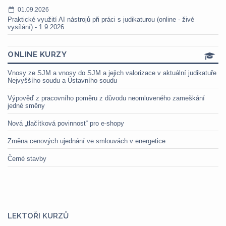
01.09.2026
Praktické využití AI nástrojů při práci s judikaturou (online - živé
vysílání) - 1.9.2026
ONLINE KURZY
Vnosy ze SJM a vnosy do SJM a jejich valorizace v aktuální judikatuře
Nejvyššího soudu a Ústavního soudu
Výpověď z pracovního poměru z důvodu neomluveného zameškání
jedné směny
Nová „tlačítková povinnost“ pro e-shopy
Změna cenových ujednání ve smlouvách v energetice
Černé stavby
LEKTOŘI KURZŮ