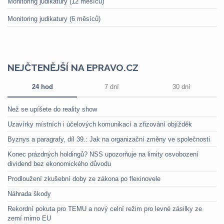
Monitoring judikatury (12 měsíců)
Monitoring judikatury (6 měsíců)
NEJČTENĚJŠÍ NA EPRAVO.CZ
24 hod
7 dní
30 dní
Než se upíšete do reality show
Uzavírky místních i účelových komunikací a zřizování objížděk
Byznys a paragrafy, díl 39.: Jak na organizační změny ve společnosti
Konec prázdných holdingů? NSS upozorňuje na limity osvobození
dividend bez ekonomického důvodu
Prodloužení zkušební doby ze zákona po flexinovele
Náhrada škody
Rekordní pokuta pro TEMU a nový celní režim pro levné zásilky ze
zemí mimo EU