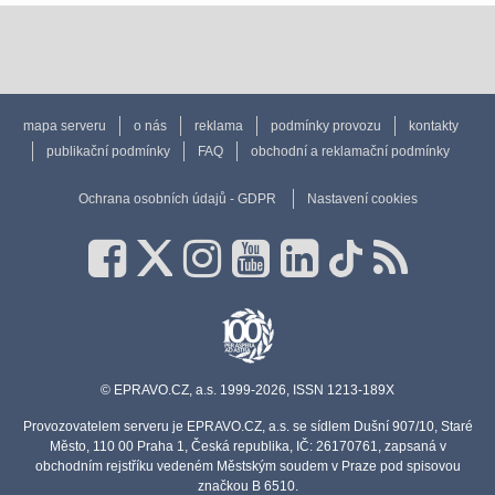
mapa serveru
o nás
reklama
podmínky provozu
kontakty
publikační podmínky
FAQ
obchodní a reklamační podmínky
Ochrana osobních údajů - GDPR
Nastavení cookies
© EPRAVO.CZ, a.s. 1999-2026, ISSN 1213-189X
Provozovatelem serveru je EPRAVO.CZ, a.s. se sídlem Dušní 907/10, Staré
Město, 110 00 Praha 1, Česká republika, IČ: 26170761, zapsaná v
obchodním rejstříku vedeném Městským soudem v Praze pod spisovou
značkou B 6510.