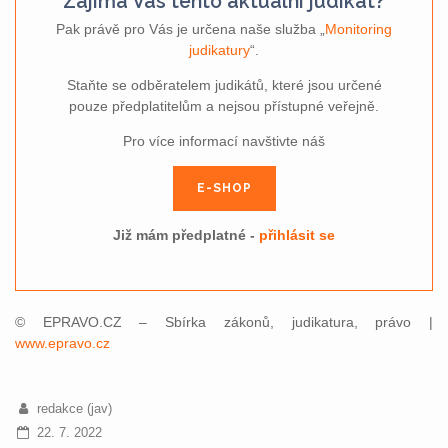
Zajímá Vás tento aktuální judikát?
Pak právě pro Vás je určena naše služba „
Monitoring
judikatury
“.
Staňte se odběratelem judikátů, které jsou určené
pouze předplatitelům a nejsou přístupné veřejně.
Pro více informací navštivte náš
E-SHOP
Již mám předplatné -
přihlásit se
© EPRAVO.CZ – Sbírka zákonů, judikatura, právo |
www.epravo.cz
redakce (jav)
22. 7. 2022