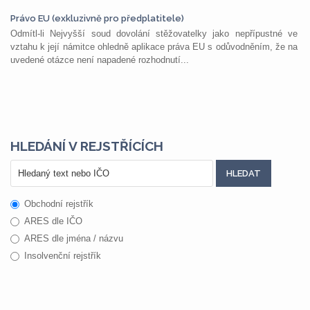
Právo EU (exkluzivně pro předplatitele)
Odmítl-li Nejvyšší soud dovolání stěžovatelky jako nepřípustné ve
vztahu k její námitce ohledně aplikace práva EU s odůvodněním, že na
uvedené otázce není napadené rozhodnutí...
HLEDÁNÍ V REJSTŘÍCÍCH
Obchodní rejstřík
ARES dle IČO
ARES dle jména / názvu
Insolvenční rejstřík