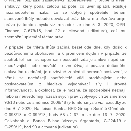
o vrácení poplatků zaplacených spotřebitelem v průběhu trvání
smlouvy, který podal žalobu až poté, co úvěr splatil), existuje
nezanedbatelné riziko, že se dotyčný spotřebitel během
stanovené lhůty nebude dovolávat práv, která mu přiznává unijní
právo (v tomto smyslu viz rozsudek ze dne 5. 3. 2020, OPR-
Finance, C‑679/18, bod 22 a citovaná judikatura), což mu
znemožní uplatnění těchto práv.
V případě, že tříletá lhůta začíná běžet ode dne, kdy došlo k
bezdůvodnému obohacení, a k promlčení dojde i v případě, že
spotřebitel není schopen sám posoudit, zda je smluvní ujednání
zneužívající, nebo nevěděl o zneužívající povaze dotčeného
smluvního ujednání, je nezbytné zohlednit nerovné postavení, v
němž se nacházejí spotřebitelé vůči prodávajícím nebo
poskytovatelům z hlediska vyjednávací síly i úrovně
informovanosti, a okolnost, že je možné, že spotřebitelé neznají,
nebo si neuvědomují rozsah svých práv vyplývajících ze směrnice
93/13 nebo ze směrnice 2008/48 (v tomto smyslu viz rozsudky ze
dne 9. 7. 2020, Raiffeisen Bank a BRD Groupe Société Générale,
C‑698/18 a C‑699/18, body 65 až 67, a ze dne 16. 7. 2020,
Caixabank a Banco Bilbao Vizcaya Argentaria, C‑224/19 a
C‑259/19, bod 90 a citovaná judikatura).