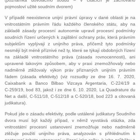
(poznámka dovolacího soudu – v citacích je zachováno
pojmosloví užité soudním dvorem)
V případě neexistence unijní právní úpravy v dané oblasti je na
vnitrostátním právním řádu každého členského státu, aby na
základě zásady procesní autonomie upravil procesní podmínky
soudních řízení určených k zajištění ochrany práv, která právním
subjektům vyplývají z unijního práva, přičemž tyto podmínky
nesmějí být méně příznivé než ty, které se týkají obdobných řízení
na základě vnitrostátního práva (zásada rovnocennosti), ani
upravené takovým způsobem, aby v praxi znemožňovaly nebo
nadměrně ztěžovaly výkon práv přiznaných unijním právním
řádem (zásada efektivity) (viz rozsudky ze dne 16. 7. 2020,
Caixabank a Banco Bilbao Vizcaya Argentaria, C‑224/19 a
C‑259/19, bod 83, jakož i ze dne 6. 10. 2020, La Quadrature du
Net a další, C‑511/18, C‑512/18 a C‑520/18, bod 223 a citovaná
judikatura).
Pokud jde o zásadu efektivity, podle ustálené judikatury Soudního
dvora musí být každý případ, v němž vyvstává otázka, zda
vnitrostátní procesní ustanovení znemožňuje nebo nadměrně
ztěžuje použití unijního práva, analyzován s přihlédnutím k