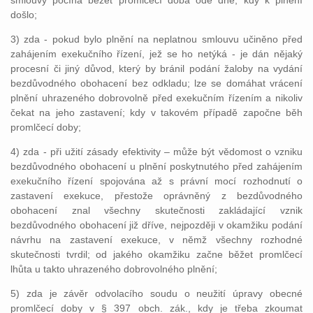
smlouvy počíná běžet promlčecí doba ode dne, kdy k plnění
došlo;
3) zda - pokud bylo plnění na neplatnou smlouvu učiněno před
zahájením exekučního řízení, jež se ho netýká - je dán nějaký
procesní či jiný důvod, který by bránil podání žaloby na vydání
bezdůvodného obohacení bez odkladu; lze se domáhat vrácení
plnění uhrazeného dobrovolně před exekučním řízením a nikoliv
čekat na jeho zastavení; kdy v takovém případě započne běh
promlčecí doby;
4) zda - při užití zásady efektivity – může být vědomost o vzniku
bezdůvodného obohacení u plnění poskytnutého před zahájením
exekučního řízení spojována až s právní mocí rozhodnutí o
zastavení exekuce, přestože oprávněný z bezdůvodného
obohacení znal všechny skutečnosti zakládající vznik
bezdůvodného obohacení již dříve, nejpozději v okamžiku podání
návrhu na zastavení exekuce, v němž všechny rozhodné
skutečnosti tvrdil; od jakého okamžiku začne běžet promlčecí
lhůta u takto uhrazeného dobrovolného plnění;
5) zda je závěr odvolacího soudu o neužití úpravy obecné
promlčecí doby v § 397 obch. zák., kdy je třeba zkoumat