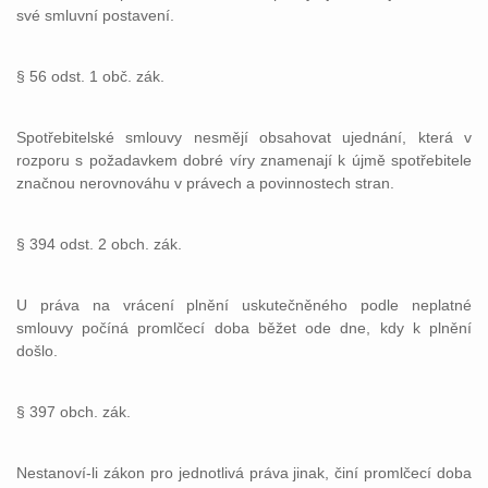
své smluvní postavení.
§ 56 odst. 1 obč. zák.
Spotřebitelské smlouvy nesmějí obsahovat ujednání, která v
rozporu s požadavkem dobré víry znamenají k újmě spotřebitele
značnou nerovnováhu v právech a povinnostech stran.
§ 394 odst. 2 obch. zák.
U práva na vrácení plnění uskutečněného podle neplatné
smlouvy počíná promlčecí doba běžet ode dne, kdy k plnění
došlo.
§ 397 obch. zák.
Nestanoví-li zákon pro jednotlivá práva jinak, činí promlčecí doba