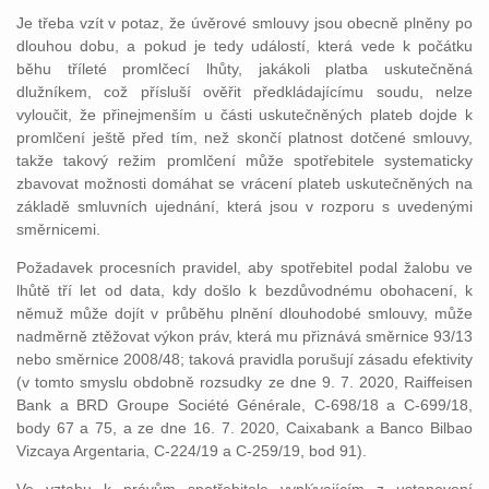
Je třeba vzít v potaz, že úvěrové smlouvy jsou obecně plněny po
dlouhou dobu, a pokud je tedy událostí, která vede k počátku
běhu tříleté promlčecí lhůty, jakákoli platba uskutečněná
dlužníkem, což přísluší ověřit předkládajícímu soudu, nelze
vyloučit, že přinejmenším u části uskutečněných plateb dojde k
promlčení ještě před tím, než skončí platnost dotčené smlouvy,
takže takový režim promlčení může spotřebitele systematicky
zbavovat možnosti domáhat se vrácení plateb uskutečněných na
základě smluvních ujednání, která jsou v rozporu s uvedenými
směrnicemi.
Požadavek procesních pravidel, aby spotřebitel podal žalobu ve
lhůtě tří let od data, kdy došlo k bezdůvodnému obohacení, k
němuž může dojít v průběhu plnění dlouhodobé smlouvy, může
nadměrně ztěžovat výkon práv, která mu přiznává směrnice 93/13
nebo směrnice 2008/48; taková pravidla porušují zásadu efektivity
(v tomto smyslu obdobně rozsudky ze dne 9. 7. 2020, Raiffeisen
Bank a BRD Groupe Société Générale, C‑698/18 a C‑699/18,
body 67 a 75, a ze dne 16. 7. 2020, Caixabank a Banco Bilbao
Vizcaya Argentaria, C‑224/19 a C‑259/19, bod 91).