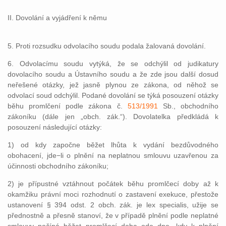
II. Dovolání a vyjádření k němu
5. Proti rozsudku odvolacího soudu podala žalovaná dovolání.
6. Odvolacímu soudu vytýká, že se odchýlil od judikatury
dovolacího soudu a Ústavního soudu a že zde jsou další dosud
neřešené otázky, jež jasně plynou ze zákona, od něhož se
odvolací soud odchýlil. Podané dovolání se týká posouzení otázky
běhu promlčení podle zákona č.
513/1991
Sb., obchodního
zákoníku (dále jen „obch. zák.“). Dovolatelka předkládá k
posouzení následující otázky:
1) od kdy započne běžet lhůta k vydání bezdůvodného
obohacení, jde−li o plnění na neplatnou smlouvu uzavřenou za
účinnosti obchodního zákoníku;
2) je přípustné vztáhnout počátek běhu promlčecí doby až k
okamžiku právní moci rozhodnutí o zastavení exekuce, přestože
ustanovení § 394 odst. 2 obch. zák. je lex specialis, užije se
přednostně a přesně stanoví, že v případě plnění podle neplatné