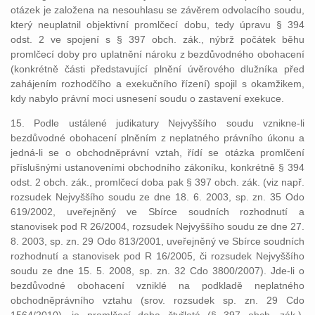
otázek je založena na nesouhlasu se závěrem odvolacího soudu,
který neuplatnil objektivní promlčecí dobu, tedy úpravu § 394
odst. 2 ve spojení s § 397 obch. zák., nýbrž počátek běhu
promlčecí doby pro uplatnění nároku z bezdůvodného obohacení
(konkrétně části představující plnění úvěrového dlužníka před
zahájením rozhodčího a exekučního řízení) spojil s okamžikem,
kdy nabylo právní moci usnesení soudu o zastavení exekuce.
15. Podle ustálené judikatury Nejvyššího soudu vznikne-li
bezdůvodné obohacení plněním z neplatného právního úkonu a
jedná-li se o obchodněprávní vztah, řídí se otázka promlčení
příslušnými ustanoveními obchodního zákoníku, konkrétně § 394
odst. 2 obch. zák., promlčecí doba pak § 397 obch. zák. (viz např.
rozsudek Nejvyššího soudu ze dne 18. 6. 2003, sp. zn. 35 Odo
619/2002, uveřejněný ve Sbírce soudních rozhodnutí a
stanovisek pod R 26/2004, rozsudek Nejvyššího soudu ze dne 27.
8. 2003, sp. zn. 29 Odo 813/2001, uveřejněný ve Sbírce soudních
rozhodnutí a stanovisek pod R 16/2005, či rozsudek Nejvyššího
soudu ze dne 15. 5. 2008, sp. zn. 32 Cdo 3800/2007). Jde-li o
bezdůvodné obohacení vzniklé na podkladě neplatného
obchodněprávního vztahu (srov. rozsudek sp. zn. 29 Cdo