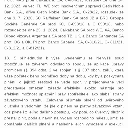
FCC, MAB proti Caixabank SA, C-484/21, rozsudek ze dne 14.
12. 2023, ve věci TL, WE proti Insolvenčnímu správci Getin Noble
Bank S.A., dříve Getin Noble Bank S.A., C-28/22, rozsudek ze
dne 9. 7. 2020, SC Raiffeisen Bank SA proti JB a BRD Groupe
Société Générale SA proti KC, C-698/18 a C 699/18, nebo
rozsudek ze dne 25. 1. 2024, Caixabank SA proti WE, XA, Banco
Bilbao Vizcaya Argentaria SA proti TB, UK, a Banco Santander SA
proti OG a OK, PI proti Banco Sabadell SA, C-810/21, C- 811/21,
C-812/21 a C-812/21).
18. S přihlédnutím k výše uvedenému se Nejvyšší soud
ztotožňuje se závěrem odvolacího soudu, že aplikace úpravy
promlčení (§ 394 odst. 2 ve spojení s § 397 obch. zák.), která
váže počátek běhu promlčecí doby na dobu, kdy byla poskytnuta
plnění, o jejichž restituci se vede spor, v projednávané věci
představuje omezení zásady efektivity jakožto nástroje pro
efektivní možnost uplatnění práv spotřebitele jako slabší strany
závazkového vztahu. Žalovaná přijímala plnění od úvěrového
dlužníka s vědomím, že jde o plnění na platný závazkový vztah,
což plyne i z jejího dalšího postupu, kdy poté, co úvěrový dlužník
přestal plnit, podala návrh na vydání rozhodčího nálezu, jímž se
domáhala dalších plnění a následně jejich vymožení v exekuci.