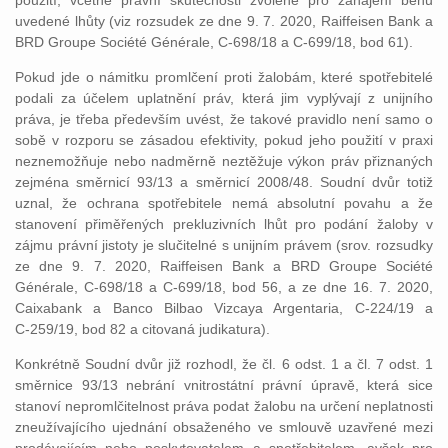
použití, včetně právní skutečnosti zvolené pro zahájení běhu
uvedené lhůty (viz rozsudek ze dne 9. 7. 2020, Raiffeisen Bank a
BRD Groupe Société Générale, C‑698/18 a C‑699/18, bod 61).
Pokud jde o námitku promlčení proti žalobám, které spotřebitelé
podali za účelem uplatnění práv, která jim vyplývají z unijního
práva, je třeba především uvést, že takové pravidlo není samo o
sobě v rozporu se zásadou efektivity, pokud jeho použití v praxi
neznemožňuje nebo nadměrně neztěžuje výkon práv přiznaných
zejména směrnicí 93/13 a směrnicí 2008/48. Soudní dvůr totiž
uznal, že ochrana spotřebitele nemá absolutní povahu a že
stanovení přiměřených prekluzivních lhůt pro podání žaloby v
zájmu právní jistoty je slučitelné s unijním právem (srov. rozsudky
ze dne 9. 7. 2020, Raiffeisen Bank a BRD Groupe Société
Générale, C‑698/18 a C‑699/18, bod 56, a ze dne 16. 7. 2020,
Caixabank a Banco Bilbao Vizcaya Argentaria, C‑224/19 a
C‑259/19, bod 82 a citovaná judikatura).
Konkrétně Soudní dvůr již rozhodl, že čl. 6 odst. 1 a čl. 7 odst. 1
směrnice 93/13 nebrání vnitrostátní právní úpravě, která sice
stanoví nepromlčitelnost práva podat žalobu na určení neplatnosti
zneužívajícího ujednání obsaženého ve smlouvě uzavřené mezi