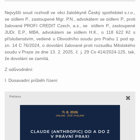
Nejvyšší soud rozhodl ve věci žalobkyně Český spotřebitel s.r.o.,
se sídlem P., zastoupené Mgr. P.N., advokátem se sídlem P., proti
žalované PROFI CREDIT Czech, a.s., se sídlem P., zastoupené
JUDr. E.P., MBA, advokátem se sídlem H.K., o 118 622 Kč s
příslušenstvím, vedené u Obvodního soudu pro Prahu 1 pod sp.
zn. 14 C 76/2024, o dovolání žalované proti rozsudku Městského
soudu v Praze ze dne 13. 2. 2025, č. j. 29 Co 414/2024-125, tak,
že dovolání se zamítá.
Z odůvodnění:
I. Dosavadní průběh řízení
Reklama