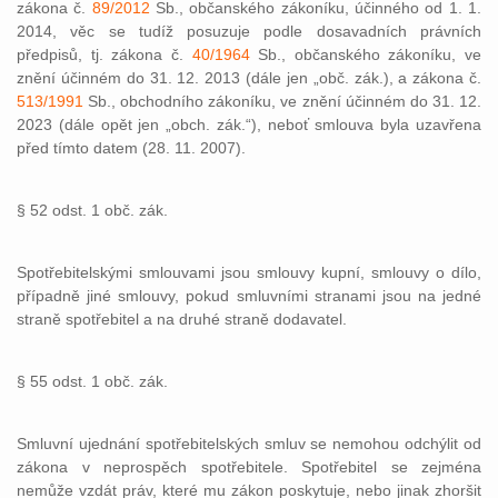
zákona č.
89/2012
Sb., občanského zákoníku, účinného od 1. 1.
2014, věc se tudíž posuzuje podle dosavadních právních
předpisů, tj. zákona č.
40/1964
Sb., občanského zákoníku, ve
znění účinném do 31. 12. 2013 (dále jen „obč. zák.), a zákona č.
513/1991
Sb., obchodního zákoníku, ve znění účinném do 31. 12.
2023 (dále opět jen „obch. zák.“), neboť smlouva byla uzavřena
před tímto datem (28. 11. 2007).
§ 52 odst. 1 obč. zák.
Spotřebitelskými smlouvami jsou smlouvy kupní, smlouvy o dílo,
případně jiné smlouvy, pokud smluvními stranami jsou na jedné
straně spotřebitel a na druhé straně dodavatel.
§ 55 odst. 1 obč. zák.
Smluvní ujednání spotřebitelských smluv se nemohou odchýlit od
zákona v neprospěch spotřebitele. Spotřebitel se zejména
nemůže vzdát práv, které mu zákon poskytuje, nebo jinak zhoršit