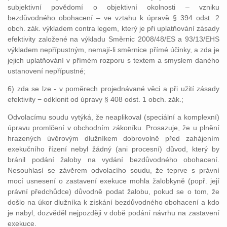
subjektivní povědomí o objektivní okolnosti – vzniku
bezdůvodného obohacení – ve vztahu k úpravě § 394 odst. 2
obch. zák. výkladem contra legem, který je při uplatňování zásady
efektivity založené na výkladu Směrnic 2008/48/ES a 93/13/EHS
výkladem nepřípustným, nemají-li směrnice přímé účinky, a zda je
jejich uplatňování v přímém rozporu s textem a smyslem daného
ustanovení nepřípustné;
6) zda se lze - v poměrech projednávané věci a při užití zásady
efektivity − odklonit od úpravy § 408 odst. 1 obch. zák.;
Odvolacímu soudu vytýká, že neaplikoval (speciální a komplexní)
úpravu promlčení v obchodním zákoníku. Prosazuje, že u plnění
hrazených úvěrovým dlužníkem dobrovolně před zahájením
exekučního řízení nebyl žádný (ani procesní) důvod, který by
bránil podání žaloby na vydání bezdůvodného obohacení.
Nesouhlasí se závěrem odvolacího soudu, že teprve s právní
mocí usnesení o zastavení exekuce mohla žalobkyně (popř. její
právní předchůdce) důvodně podat žalobu, pokud se o tom, že
došlo na úkor dlužníka k získání bezdůvodného obohacení a kdo
je nabyl, dozvěděl nejpozději v době podání návrhu na zastavení
exekuce.