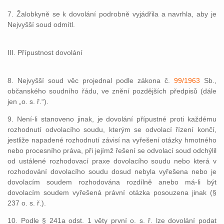
7. Žalobkyně se k dovolání podrobně vyjádřila a navrhla, aby je
Nejvyšší soud odmítl.
III. Přípustnost dovolání
8. Nejvyšší soud věc projednal podle zákona č.
99/1963
Sb.,
občanského soudního řádu, ve znění pozdějších předpisů (dále
jen „o. s. ř.“).
9. Není-li stanoveno jinak, je dovolání přípustné proti každému
rozhodnutí odvolacího soudu, kterým se odvolací řízení končí,
jestliže napadené rozhodnutí závisí na vyřešení otázky hmotného
nebo procesního práva, při jejímž řešení se odvolací soud odchýlil
od ustálené rozhodovací praxe dovolacího soudu nebo která v
rozhodování dovolacího soudu dosud nebyla vyřešena nebo je
dovolacím soudem rozhodována rozdílně anebo má-li být
dovolacím soudem vyřešená právní otázka posouzena jinak (§
237 o. s. ř.).
10. Podle § 241a odst. 1 věty první o. s. ř. lze dovolání podat