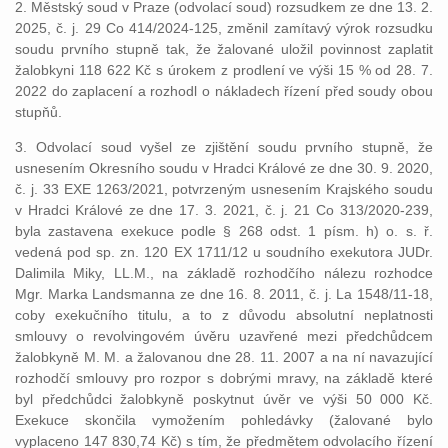
2. Městský soud v Praze (odvolací soud) rozsudkem ze dne 13. 2.
2025, č. j. 29 Co 414/2024-125, změnil zamítavý výrok rozsudku
soudu prvního stupně tak, že žalované uložil povinnost zaplatit
žalobkyni 118 622 Kč s úrokem z prodlení ve výši 15 % od 28. 7.
2022 do zaplacení a rozhodl o nákladech řízení před soudy obou
stupňů.
3. Odvolací soud vyšel ze zjištění soudu prvního stupně, že
usnesením Okresního soudu v Hradci Králové ze dne 30. 9. 2020,
č. j. 33 EXE 1263/2021, potvrzeným usnesením Krajského soudu
v Hradci Králové ze dne 17. 3. 2021, č. j. 21 Co 313/2020-239,
byla zastavena exekuce podle § 268 odst. 1 písm. h) o. s. ř.
vedená pod sp. zn. 120 EX 1711/12 u soudního exekutora JUDr.
Dalimila Miky, LL.M., na základě rozhodčího nálezu rozhodce
Mgr. Marka Landsmanna ze dne 16. 8. 2011, č. j. La 1548/11-18,
coby exekučního titulu, a to z důvodu absolutní neplatnosti
smlouvy o revolvingovém úvěru uzavřené mezi předchůdcem
žalobkyně M. M. a žalovanou dne 28. 11. 2007 a na ní navazující
rozhodčí smlouvy pro rozpor s dobrými mravy, na základě které
byl předchůdci žalobkyně poskytnut úvěr ve výši 50 000 Kč.
Exekuce skončila vymožením pohledávky (žalované bylo
vyplaceno 147 830,74 Kč) s tím, že předmětem odvolacího řízení