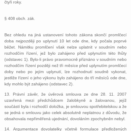
čtyři roky.
§ 408 obch. zák.
Bez ohledu na jiná ustanovení tohoto zákona skončí promlčecí
doba nejpozději po uplynutí 10 let ode dne, kdy počala poprvé
běžet. Námitku promlčení však nelze uplatnit v soudním nebo
rozhodčím řízení, jež bylo zahájeno před uplynutím této lhůty
(odstavec 1). Bylo-li právo pravomocně přiznáno v soudním nebo
rozhodčím řízení později než tři měsíce před uplynutím promlčecí
doby nebo po jejím uplynutí, lze rozhodnutí soudně vykonat,
jestliže řízení o jeho výkonu bylo zahájeno do tří měsíců ode dne,
kdy mohlo být zahájeno (odstavec 2).
13. Právní závěr, že úvěrová smlouva ze dne 28. 11. 2007
uzavřená mezi předchůdcem žalobkyně a žalovanou, jejíž
součástí byla i rozhodčí doložka, je smlouvou spotřebitelskou a že
se jedná o smlouvu jako celek absolutně neplatnou z důvodu, že
obsahovala nepřiměřená ujednání, dovoláním zpochybněn nebyl.
14. Argumentace dovolatelky včetně formulace předložených