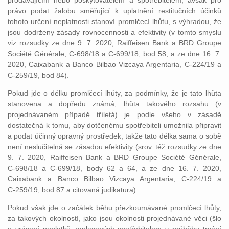
prodávajícím nebo poskytovatelem a spotřebitelem, avšak pro
právo podat žalobu směřující k uplatnění restitučních účinků
tohoto určení neplatnosti stanoví promlčecí lhůtu, s výhradou, že
jsou dodrženy zásady rovnocennosti a efektivity (v tomto smyslu
viz rozsudky ze dne 9. 7. 2020, Raiffeisen Bank a BRD Groupe
Société Générale, C‑698/18 a C‑699/18, bod 58, a ze dne 16. 7.
2020, Caixabank a Banco Bilbao Vizcaya Argentaria, C‑224/19 a
C‑259/19, bod 84).
Pokud jde o délku promlčecí lhůty, za podmínky, že je tato lhůta
stanovena a dopředu známá, lhůta takového rozsahu (v
projednávaném případě tříletá) je podle všeho v zásadě
dostatečná k tomu, aby dotčenému spotřebiteli umožnila připravit
a podat účinný opravný prostředek, takže tato délka sama o sobě
není neslučitelná se zásadou efektivity (srov. též rozsudky ze dne
9. 7. 2020, Raiffeisen Bank a BRD Groupe Société Générale,
C‑698/18 a C‑699/18, body 62 a 64, a ze dne 16. 7. 2020,
Caixabank a Banco Bilbao Vizcaya Argentaria, C‑224/19 a
C‑259/19, bod 87 a citovaná judikatura).
Pokud však jde o začátek běhu přezkoumávané promlčecí lhůty,
za takových okolností, jako jsou okolnosti projednávané věci (šlo