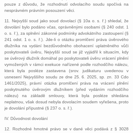
pouze z důvodu, že rozhodnutí odvolacího soudu spočívá na
nesprávném právním posouzení věci.
11. Nejvyšší soud jako soud dovolací (§ 10a o. s. ř.) shledal, že
dovolání bylo podáno včas, oprávněnými osobami (§ 240 odst. 1
o. s. ř.), za splnění zákonné podmínky advokátního zastoupení (§
241 odst. 1 o. s. ř.). Jde-li o otázku promlčení práva úvěrového
dlužníka na vydání bezdůvodného obohacení uplatněného vůči
poskytovateli úvěru, Nejvyšší soud se již vyjádřil k situacím, kdy
se úvěrový dlužník domáhal po poskytovateli úvěru vrácení plnění
vymožených v rámci exekuce nařízené podle rozhodčího nálezu,
která byla posléze zastavena (srov. judikaturu uvedenou v
usnesení Nejvyššího soudu ze dne 25. 6. 2025, sp. zn. 33 Cdo
1461/2025), právní otázka promlčení práva na vrácení plnění
poskytnutého úvěrovým dlužníkem (před vydáním rozhodčího
nálezu) na základě smlouvy, která byla posléze shledána
neplatnou, však dosud nebyla dovolacím soudem vyřešena, proto
je dovolání přípustné (§ 237 o. s. ř.).
IV. Důvodnost dovolání
12. Rozhodné hmotné právo se v dané věci podává z § 3028