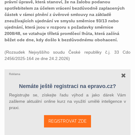
právní úpravě, která stanoví, že na žalobu podanou
spotřebitelem za účelem vrácení bezdůvodně zaplacených
částek v rámci plnění z úvěrové smlouvy na základě
zneužívajících ujednání ve smyslu směrnice 93/13 nebo
ujednání, která jsou v rozporu s požadavky směrnice
2008/48, se vztahuje tříletá promlčecí lhůta, která začíná
běžet ode dne, kdy došlo k bezdůvodnému obohacení.
(Rozsudek Nejvyššího soudu České republiky č.j. 33 Cdo
2456/2025-164 ze dne 24.2.2026)
Reklama
Nemáte ještě registraci na epravo.cz?
Registrujte se, získejte řadu výhod a jako dárek Vám
zašleme aktuální online kurz na využití umělé inteligence v
praxi.
REGISTROVAT ZDE