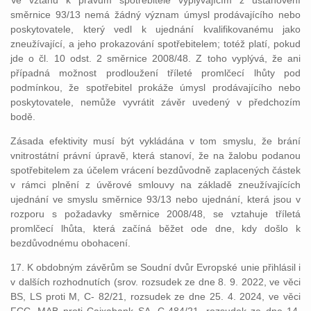
Ve vztahu k právům spotřebitele vyplývajícím z ustanovení
směrnice 93/13 nemá žádný význam úmysl prodávajícího nebo
poskytovatele, který vedl k ujednání kvalifikovanému jako
zneužívající, a jeho prokazování spotřebitelem; totéž platí, pokud
jde o čl. 10 odst. 2 směrnice 2008/48. Z toho vyplývá, že ani
případná možnost prodloužení tříleté promlčecí lhůty pod
podmínkou, že spotřebitel prokáže úmysl prodávajícího nebo
poskytovatele, nemůže vyvrátit závěr uvedený v předchozím
bodě.
Zásada efektivity musí být vykládána v tom smyslu, že brání
vnitrostátní právní úpravě, která stanoví, že na žalobu podanou
spotřebitelem za účelem vrácení bezdůvodně zaplacených částek
v rámci plnění z úvěrové smlouvy na základě zneužívajících
ujednání ve smyslu směrnice 93/13 nebo ujednání, která jsou v
rozporu s požadavky směrnice 2008/48, se vztahuje tříletá
promlčecí lhůta, která začíná běžet ode dne, kdy došlo k
bezdůvodnému obohacení.
17. K obdobným závěrům se Soudní dvůr Evropské unie přihlásil i
v dalších rozhodnutích (srov. rozsudek ze dne 8. 9. 2022, ve věci
BS, LS proti M, C- 82/21, rozsudek ze dne 25. 4. 2024, ve věci