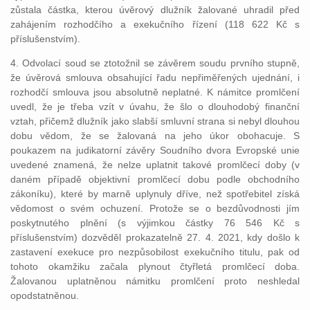
zůstala částka, kterou úvěrový dlužník žalované uhradil před
zahájením rozhodčího a exekučního řízení (118 622 Kč s
příslušenstvím).
4. Odvolací soud se ztotožnil se závěrem soudu prvního stupně,
že úvěrová smlouva obsahující řadu nepřiměřených ujednání, i
rozhodčí smlouva jsou absolutně neplatné. K námitce promlčení
uvedl, že je třeba vzít v úvahu, že šlo o dlouhodobý finanční
vztah, přičemž dlužník jako slabší smluvní strana si nebyl dlouhou
dobu vědom, že se žalovaná na jeho úkor obohacuje. S
poukazem na judikatorní závěry Soudního dvora Evropské unie
uvedené znamená, že nelze uplatnit takové promlčecí doby (v
daném případě objektivní promlčecí dobu podle obchodního
zákoníku), které by marně uplynuly dříve, než spotřebitel získá
vědomost o svém ochuzení. Protože se o bezdůvodnosti jím
poskytnutého plnění (s výjimkou částky 76 546 Kč s
příslušenstvím) dozvěděl prokazatelně 27. 4. 2021, kdy došlo k
zastavení exekuce pro nezpůsobilost exekučního titulu, pak od
tohoto okamžiku začala plynout čtyřletá promlčecí doba.
Žalovanou uplatněnou námitku promlčení proto neshledal
opodstatněnou.