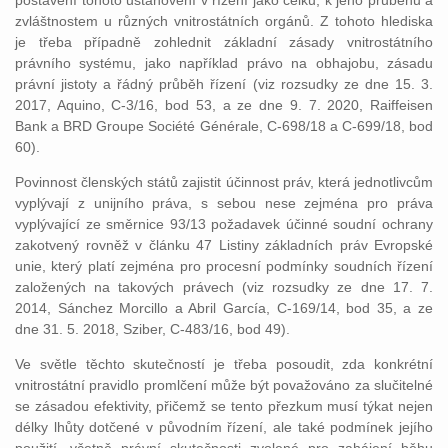
postavení tohoto ustanovení v řízení jako celku, k jeho průběhu a
zvláštnostem u různých vnitrostátních orgánů. Z tohoto hlediska
je třeba případně zohlednit základní zásady vnitrostátního
právního systému, jako například právo na obhajobu, zásadu
právní jistoty a řádný průběh řízení (viz rozsudky ze dne 15. 3.
2017, Aquino, C‑3/16, bod 53, a ze dne 9. 7. 2020, Raiffeisen
Bank a BRD Groupe Société Générale, C‑698/18 a C‑699/18, bod
60).
Povinnost členských států zajistit účinnost práv, která jednotlivcům
vyplývají z unijního práva, s sebou nese zejména pro práva
vyplývající ze směrnice 93/13 požadavek účinné soudní ochrany
zakotvený rovněž v článku 47 Listiny základních práv Evropské
unie, který platí zejména pro procesní podmínky soudních řízení
založených na takových právech (viz rozsudky ze dne 17. 7.
2014, Sánchez Morcillo a Abril García, C‑169/14, bod 35, a ze
dne 31. 5. 2018, Sziber, C‑483/16, bod 49).
Ve světle těchto skutečností je třeba posoudit, zda konkrétní
vnitrostátní pravidlo promlčení může být považováno za slučitelné
se zásadou efektivity, přičemž se tento přezkum musí týkat nejen
délky lhůty dotčené v původním řízení, ale také podmínek jejího