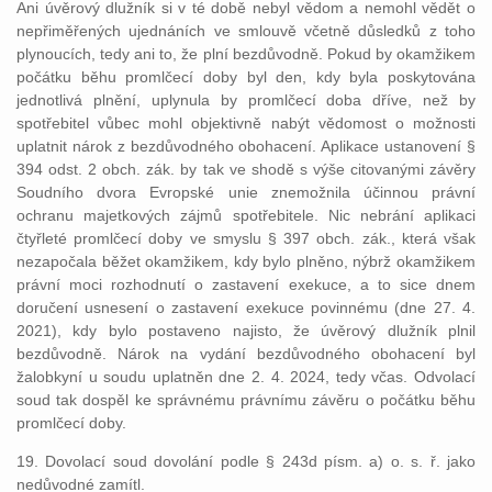
Ani úvěrový dlužník si v té době nebyl vědom a nemohl vědět o
nepřiměřených ujednáních ve smlouvě včetně důsledků z toho
plynoucích, tedy ani to, že plní bezdůvodně. Pokud by okamžikem
počátku běhu promlčecí doby byl den, kdy byla poskytována
jednotlivá plnění, uplynula by promlčecí doba dříve, než by
spotřebitel vůbec mohl objektivně nabýt vědomost o možnosti
uplatnit nárok z bezdůvodného obohacení. Aplikace ustanovení §
394 odst. 2 obch. zák. by tak ve shodě s výše citovanými závěry
Soudního dvora Evropské unie znemožnila účinnou právní
ochranu majetkových zájmů spotřebitele. Nic nebrání aplikaci
čtyřleté promlčecí doby ve smyslu § 397 obch. zák., která však
nezapočala běžet okamžikem, kdy bylo plněno, nýbrž okamžikem
právní moci rozhodnutí o zastavení exekuce, a to sice dnem
doručení usnesení o zastavení exekuce povinnému (dne 27. 4.
2021), kdy bylo postaveno najisto, že úvěrový dlužník plnil
bezdůvodně. Nárok na vydání bezdůvodného obohacení byl
žalobkyní u soudu uplatněn dne 2. 4. 2024, tedy včas. Odvolací
soud tak dospěl ke správnému právnímu závěru o počátku běhu
promlčecí doby.
19. Dovolací soud dovolání podle § 243d písm. a) o. s. ř. jako
nedůvodné zamítl.