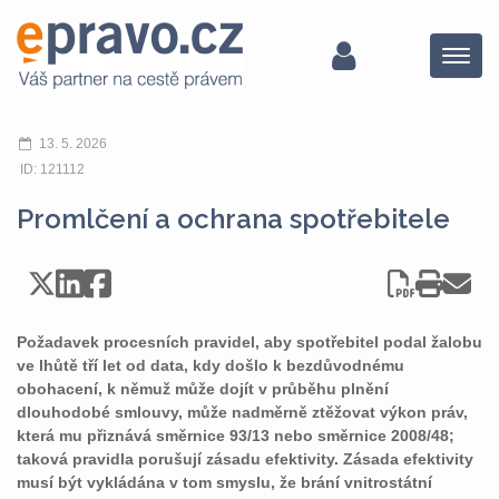
Menu
13. 5. 2026
ID: 121112
Promlčení a ochrana spotřebitele
Požadavek procesních pravidel, aby spotřebitel podal žalobu
ve lhůtě tří let od data, kdy došlo k bezdůvodnému
obohacení, k němuž může dojít v průběhu plnění
dlouhodobé smlouvy, může nadměrně ztěžovat výkon práv,
která mu přiznává směrnice 93/13 nebo směrnice 2008/48;
taková pravidla porušují zásadu efektivity. Zásada efektivity
musí být vykládána v tom smyslu, že brání vnitrostátní