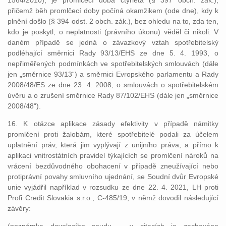
1564/2010), je promlčecí doba čtyřletá (§ 397 obch. zák.),
přičemž běh promlčecí doby počíná okamžikem (ode dne), kdy k
plnění došlo (§ 394 odst. 2 obch. zák.), bez ohledu na to, zda ten,
kdo je poskytl, o neplatnosti (právního úkonu) věděl či nikoli. V
daném případě se jedná o závazkový vztah spotřebitelský
podléhající směrnici Rady 93/13/EHS ze dne 5. 4. 1993, o
nepřiměřených podmínkách ve spotřebitelských smlouvách (dále
jen „směrnice 93/13“) a směrnici Evropského parlamentu a Rady
2008/48/ES ze dne 23. 4. 2008, o smlouvách o spotřebitelském
úvěru a o zrušení směrnice Rady 87/102/EHS (dále jen „směrnice
2008/48“).
16. K otázce aplikace zásady efektivity v případě námitky
promlčení proti žalobám, které spotřebitelé podali za účelem
uplatnění práv, která jim vyplývají z unijního práva, a přímo k
aplikaci vnitrostátních pravidel týkajících se promlčení nároků na
vrácení bezdůvodného obohacení v případě zneužívající nebo
protiprávní povahy smluvního ujednání, se Soudní dvůr Evropské
unie vyjádřil například v rozsudku ze dne 22. 4. 2021, LH proti
Profi Credit Slovakia s.r.o., C-485/19, v němž dovodil následující
závěry: