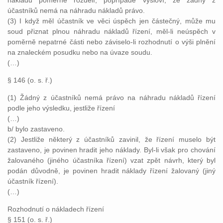
nákladů poměrně rozdělí, popřípadě vysloví, že žádný z
účastníků nemá na náhradu nákladů právo.
(3) I když měl účastník ve věci úspěch jen částečný, může mu
soud přiznat plnou náhradu nákladů řízení, měl-li neúspěch v
poměrně nepatrné části nebo záviselo-li rozhodnutí o výši plnění
na znaleckém posudku nebo na úvaze soudu.
(…)
§ 146 (o. s. ř.)
(1) Žádný z účastníků nemá právo na náhradu nákladů řízení
podle jeho výsledku, jestliže řízení
(…)
b/ bylo zastaveno.
(2) Jestliže některý z účastníků zavinil, že řízení muselo být
zastaveno, je povinen hradit jeho náklady. Byl-li však pro chování
žalovaného (jiného účastníka řízení) vzat zpět návrh, který byl
podán důvodně, je povinen hradit náklady řízení žalovaný (jiný
účastník řízení).
(…)
Rozhodnutí o nákladech řízení
§ 151 (o. s. ř.)