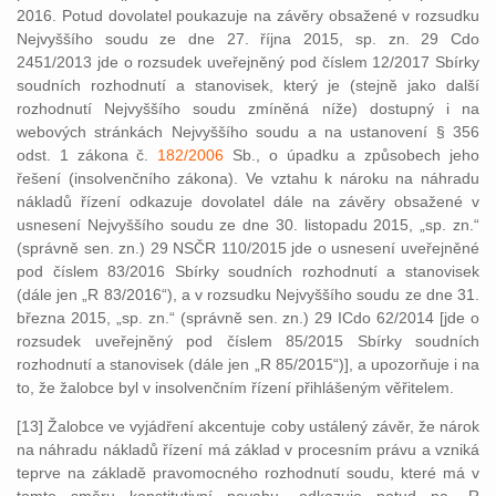
2016. Potud dovolatel poukazuje na závěry obsažené v rozsudku
Nejvyššího soudu ze dne 27. října 2015, sp. zn. 29 Cdo
2451/2013 jde o rozsudek uveřejněný pod číslem 12/2017 Sbírky
soudních rozhodnutí a stanovisek, který je (stejně jako další
rozhodnutí Nejvyššího soudu zmíněná níže) dostupný i na
webových stránkách Nejvyššího soudu a na ustanovení § 356
odst. 1 zákona č.
182/2006
Sb., o úpadku a způsobech jeho
řešení (insolvenčního zákona). Ve vztahu k nároku na náhradu
nákladů řízení odkazuje dovolatel dále na závěry obsažené v
usnesení Nejvyššího soudu ze dne 30. listopadu 2015, „sp. zn.“
(správně sen. zn.) 29 NSČR 110/2015 jde o usnesení uveřejněné
pod číslem 83/2016 Sbírky soudních rozhodnutí a stanovisek
(dále jen „R 83/2016“), a v rozsudku Nejvyššího soudu ze dne 31.
března 2015, „sp. zn.“ (správně sen. zn.) 29 ICdo 62/2014 [jde o
rozsudek uveřejněný pod číslem 85/2015 Sbírky soudních
rozhodnutí a stanovisek (dále jen „R 85/2015“)], a upozorňuje i na
to, že žalobce byl v insolvenčním řízení přihlášeným věřitelem.
[13] Žalobce ve vyjádření akcentuje coby ustálený závěr, že nárok
na náhradu nákladů řízení má základ v procesním právu a vzniká
teprve na základě pravomocného rozhodnutí soudu, které má v