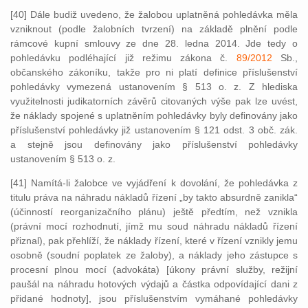
[40] Dále budiž uvedeno, že žalobou uplatněná pohledávka měla
vzniknout (podle žalobních tvrzení) na základě plnění podle
rámcové kupní smlouvy ze dne 28. ledna 2014. Jde tedy o
pohledávku podléhající již režimu zákona č.
89/2012
Sb.,
občanského zákoníku, takže pro ni platí definice příslušenství
pohledávky vymezená ustanovením § 513 o. z. Z hlediska
využitelnosti judikatorních závěrů citovaných výše pak lze uvést,
že náklady spojené s uplatněním pohledávky byly definovány jako
příslušenství pohledávky již ustanovením § 121 odst. 3 obč. zák.
a stejně jsou definovány jako příslušenství pohledávky
ustanovením § 513 o. z.
[41] Namítá-li žalobce ve vyjádření k dovolání, že pohledávka z
titulu práva na náhradu nákladů řízení „by takto absurdně zanikla“
(účinností reorganizačního plánu) ještě předtím, než vznikla
(právní mocí rozhodnutí, jímž mu soud náhradu nákladů řízení
přiznal), pak přehlíží, že náklady řízení, které v řízení vznikly jemu
osobně (soudní poplatek ze žaloby), a náklady jeho zástupce s
procesní plnou mocí (advokáta) [úkony právní služby, režijní
paušál na náhradu hotových výdajů a částka odpovídající dani z
přidané hodnoty], jsou příslušenstvím vymáhané pohledávky