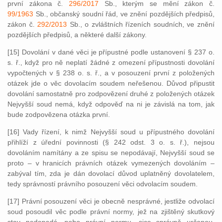
první zákona č.
296/2017
Sb., kterým se mění zákon č.
99/1963
Sb., občanský soudní řád, ve znění pozdějších předpisů,
zákon č.
292/2013
Sb., o zvláštních řízeních soudních, ve znění
pozdějších předpisů, a některé další zákony.
[15] Dovolání v dané věci je přípustné podle ustanovení § 237 o.
s. ř., když pro ně neplatí žádné z omezení přípustnosti dovolání
vypočtených v § 238 o. s. ř., a v posouzení první z položených
otázek jde o věc dovolacím soudem neřešenou. Důvod připustit
dovolání samostatně pro zodpovězení druhé z položených otázek
Nejvyšší soud nemá, když odpověď na ni je závislá na tom, jak
bude zodpovězena otázka první.
[16] Vady řízení, k nimž Nejvyšší soud u přípustného dovolání
přihlíží z úřední povinnosti (§ 242 odst. 3 o. s. ř.), nejsou
dovoláním namítány a ze spisu se nepodávají, Nejvyšší soud se
proto – v hranicích právních otázek vymezených dovoláním –
zabýval tím, zda je dán dovolací důvod uplatněný dovolatelem,
tedy správností právního posouzení věci odvolacím soudem.
[17] Právní posouzení věci je obecně nesprávné, jestliže odvolací
soud posoudil věc podle právní normy, jež na zjištěný skutkový