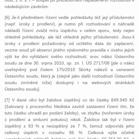
odst. 2 o. s. ř.– dospěl po přezkoumání napadeného rozhodnutí k
následujícím závěrům:
[6] Je-li předmětem řízení vedle pohledávky též její příslušenství
(např. úroky z prodlení), je nutno při rozhodování o náhradě
nákladů řízení zvážit míru úspěchu v celém sporu, tedy nejen
ohledně pohledávky, ale též ohledně jejího příslušenství. Jsou-li
úroky z prodlení požadovány od určitého data do zaplacení,
vezme soud při absenci jiného výslovného pravidla v úvahu jejich
výši ke dni vyhlášení svého rozhodnutí; srov. nález Ústavního
soudu ze dne 30. srpna 2010, sp. zn. I. ÚS 2717/08 [jde o nález
uveřejněný pod číslem 175/2010 Sbírky nálezů a usnesení
Ústavního soudu, který je (stejně jako další rozhodnutí Ústavního
soudu zmíněné níže) dostupný i na webových stránkách
Ústavního soudu].
[7] V dané věci byl žalobce úspěšný co do částky 849.940 Kč
(žalovaný z procesního hlediska zavinil zastavení řízení tím, že
tuto částku uhradil po podání žaloby), ve zbytku (tvořeném úroky
z prodlení a smluvní pokutou) nikoli. Žalobce tak byl v řízení
úspěšný z 93 % a neúspěšný ze 7 %, čemuž odpovídá jeho
celkový úspěch v rozsahu 86 %. Celková výše účelně