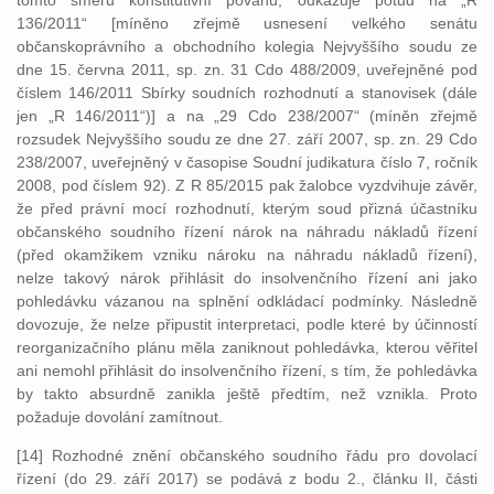
tomto směru konstitutivní povahu, odkazuje potud na „R
136/2011“ [míněno zřejmě usnesení velkého senátu
občanskoprávního a obchodního kolegia Nejvyššího soudu ze
dne 15. června 2011, sp. zn. 31 Cdo 488/2009, uveřejněné pod
číslem 146/2011 Sbírky soudních rozhodnutí a stanovisek (dále
jen „R 146/2011“)] a na „29 Cdo 238/2007“ (míněn zřejmě
rozsudek Nejvyššího soudu ze dne 27. září 2007, sp. zn. 29 Cdo
238/2007, uveřejněný v časopise Soudní judikatura číslo 7, ročník
2008, pod číslem 92). Z R 85/2015 pak žalobce vyzdvihuje závěr,
že před právní mocí rozhodnutí, kterým soud přizná účastníku
občanského soudního řízení nárok na náhradu nákladů řízení
(před okamžikem vzniku nároku na náhradu nákladů řízení),
nelze takový nárok přihlásit do insolvenčního řízení ani jako
pohledávku vázanou na splnění odkládací podmínky. Následně
dovozuje, že nelze připustit interpretaci, podle které by účinností
reorganizačního plánu měla zaniknout pohledávka, kterou věřitel
ani nemohl přihlásit do insolvenčního řízení, s tím, že pohledávka
by takto absurdně zanikla ještě předtím, než vznikla. Proto
požaduje dovolání zamítnout.
[14] Rozhodné znění občanského soudního řádu pro dovolací
řízení (do 29. září 2017) se podává z bodu 2., článku II, části