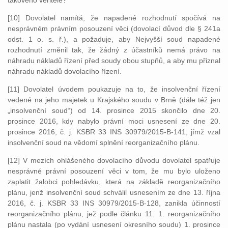
takového věřitele?
[10] Dovolatel namítá, že napadené rozhodnutí spočívá na
nesprávném právním posouzení věci (dovolací důvod dle § 241a
odst. 1 o. s. ř.), a požaduje, aby Nejvyšší soud napadené
rozhodnutí změnil tak, že žádný z účastníků nemá právo na
náhradu nákladů řízení před soudy obou stupňů, a aby mu přiznal
náhradu nákladů dovolacího řízení.
[11] Dovolatel úvodem poukazuje na to, že insolvenční řízení
vedené na jeho majetek u Krajského soudu v Brně (dále též jen
„insolvenční soud“) od 14. prosince 2015 skončilo dne 20.
prosince 2016, kdy nabylo právní moci usnesení ze dne 20.
prosince 2016, č. j. KSBR 33 INS 30979/2015-B-141, jímž vzal
insolvenční soud na vědomí splnění reorganizačního plánu.
[12] V mezích ohlášeného dovolacího důvodu dovolatel spatřuje
nesprávné právní posouzení věci v tom, že mu bylo uloženo
zaplatit žalobci pohledávku, která na základě reorganizačního
plánu, jenž insolvenční soud schválil usnesením ze dne 13. října
2016, č. j. KSBR 33 INS 30979/2015-B-128, zanikla účinností
reorganizačního plánu, jež podle článku 11. 1. reorganizačního
plánu nastala (po vydání usnesení okresního soudu) 1. prosince