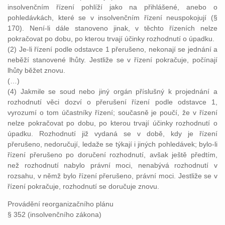
insolvenčním řízení pohlíží jako na přihlášené, anebo o
pohledávkách, které se v insolvenčním řízení neuspokojují (§
170). Není-li dále stanoveno jinak, v těchto řízeních nelze
pokračovat po dobu, po kterou trvají účinky rozhodnutí o úpadku.
(2) Je-li řízení podle odstavce 1 přerušeno, nekonají se jednání a
neběží stanovené lhůty. Jestliže se v řízení pokračuje, počínají
lhůty běžet znovu.
(…)
(4) Jakmile se soud nebo jiný orgán příslušný k projednání a
rozhodnutí věci dozví o přerušení řízení podle odstavce 1,
vyrozumí o tom účastníky řízení; současně je poučí, že v řízení
nelze pokračovat po dobu, po kterou trvají účinky rozhodnutí o
úpadku. Rozhodnutí již vydaná se v době, kdy je řízení
přerušeno, nedoručují, ledaže se týkají i jiných pohledávek; bylo-li
řízení přerušeno po doručení rozhodnutí, avšak ještě předtím,
než rozhodnutí nabylo právní moci, nenabývá rozhodnutí v
rozsahu, v němž bylo řízení přerušeno, právní moci. Jestliže se v
řízení pokračuje, rozhodnutí se doručuje znovu.
Provádění reorganizačního plánu
§ 352 (insolvenčního zákona)