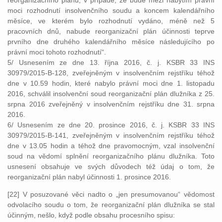
reorganizačního plánu; v případě, že bude mezi nabytím právní
moci rozhodnutí insolvenčního soudu a koncem kalendářního
měsíce, ve kterém bylo rozhodnutí vydáno, méně než 5
pracovních dnů, nabude reorganizační plán účinnosti teprve
prvního dne druhého kalendářního měsíce následujícího po
právní moci tohoto rozhodnutí“.
5/ Usnesením ze dne 13. října 2016, č. j. KSBR 33 INS
30979/2015-B-128, zveřejněným v insolvenčním rejstříku téhož
dne v 10.59 hodin, které nabylo právní moci dne 1. listopadu
2016, schválil insolvenční soud reorganizační plán dlužníka z 25.
srpna 2016 zveřejněný v insolvenčním rejstříku dne 31. srpna
2016.
6/ Usnesením ze dne 20. prosince 2016, č. j. KSBR 33 INS
30979/2015-B-141, zveřejněným v insolvenčním rejstříku téhož
dne v 13.05 hodin a téhož dne pravomocným, vzal insolvenční
soud na vědomí splnění reorganizačního plánu dlužníka. Toto
usnesení obsahuje ve svých důvodech též údaj o tom, že
reorganizační plán nabyl účinnosti 1. prosince 2016.
[22] V posuzované věci nadto o „jen presumovanou“ vědomost
odvolacího soudu o tom, že reorganizační plán dlužníka se stal
účinným, nešlo, když podle obsahu procesního spisu: