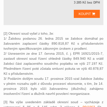
3 285 Kč bez DPH
KOUPIT
[2] Okresní soud vyšel z toho, že:
1/ Žalobou podanou 26. ledna 2015 se žalobce domáhal po
žalovaném zaplacení částky 890.818,87 Kč s příslušenstvím
tvořeným specifikovaným zákonným úrokem z prodlení.
2/ Usnesením ze dne 17. června 2015, č. j. EPR 16921/2015-7,
zastavil okresní soud řízení ohledně částky 849.940 Kč a vrátil
žalobci část zaplaceného soudního poplatku ve výši 27.197 Kč.
Předmětem řízení poté zůstala smluvní pokuta ve výši 40.878,87
Kč s příslušenstvím.
3/ Podáním došlým soudu 17. prosince 2015 vzal žalobce žalobu
v plném rozsahu zpět z důvodu procesní ekonomie, s tím, že 14.
prosince 2015 bylo vůči žalovanému (dlužníku) zahájeno
insolvenční řízení a dlužník navrhl povolení reorganizace.
[3] Na výše uvedeném základě okresní soud – vycházeje z