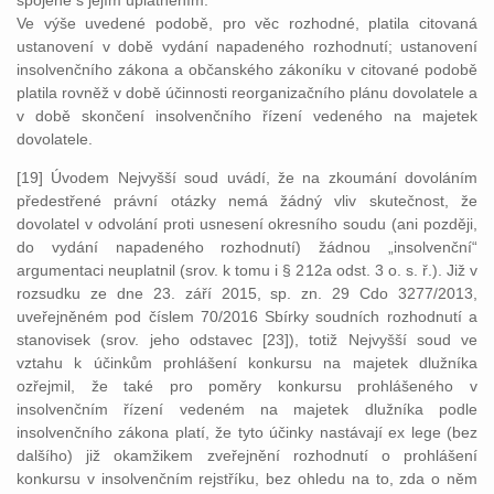
spojené s jejím uplatněním.
Ve výše uvedené podobě, pro věc rozhodné, platila citovaná
ustanovení v době vydání napadeného rozhodnutí; ustanovení
insolvenčního zákona a občanského zákoníku v citované podobě
platila rovněž v době účinnosti reorganizačního plánu dovolatele a
v době skončení insolvenčního řízení vedeného na majetek
dovolatele.
[19] Úvodem Nejvyšší soud uvádí, že na zkoumání dovoláním
předestřené právní otázky nemá žádný vliv skutečnost, že
dovolatel v odvolání proti usnesení okresního soudu (ani později,
do vydání napadeného rozhodnutí) žádnou „insolvenční“
argumentaci neuplatnil (srov. k tomu i § 212a odst. 3 o. s. ř.). Již v
rozsudku ze dne 23. září 2015, sp. zn. 29 Cdo 3277/2013,
uveřejněném pod číslem 70/2016 Sbírky soudních rozhodnutí a
stanovisek (srov. jeho odstavec [23]), totiž Nejvyšší soud ve
vztahu k účinkům prohlášení konkursu na majetek dlužníka
ozřejmil, že také pro poměry konkursu prohlášeného v
insolvenčním řízení vedeném na majetek dlužníka podle
insolvenčního zákona platí, že tyto účinky nastávají ex lege (bez
dalšího) již okamžikem zveřejnění rozhodnutí o prohlášení
konkursu v insolvenčním rejstříku, bez ohledu na to, zda o něm