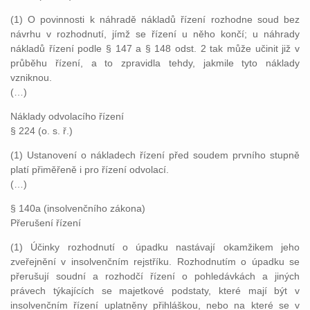
(1) O povinnosti k náhradě nákladů řízení rozhodne soud bez
návrhu v rozhodnutí, jímž se řízení u něho končí; u náhrady
nákladů řízení podle § 147 a § 148 odst. 2 tak může učinit již v
průběhu řízení, a to zpravidla tehdy, jakmile tyto náklady
vzniknou.
(…)
Náklady odvolacího řízení
§ 224 (o. s. ř.)
(1) Ustanovení o nákladech řízení před soudem prvního stupně
platí přiměřeně i pro řízení odvolací.
(…)
§ 140a (insolvenčního zákona)
Přerušení řízení
(1) Účinky rozhodnutí o úpadku nastávají okamžikem jeho
zveřejnění v insolvenčním rejstříku. Rozhodnutím o úpadku se
přerušují soudní a rozhodčí řízení o pohledávkách a jiných
právech týkajících se majetkové podstaty, které mají být v
insolvenčním řízení uplatněny přihláškou, nebo na které se v