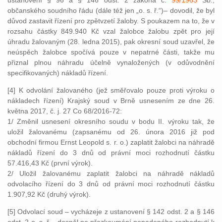
ustanovení § 96 a § 146 odst. 2 zákona č.
99/1963
Sb.,
občanského soudního řádu (dále též jen „o. s. ř.“)– dovodil, že byl
důvod zastavit řízení pro zpětvzetí žaloby. S poukazem na to, že v
rozsahu částky 849.940 Kč vzal žalobce žalobu zpět pro její
úhradu žalovaným (28. ledna 2015), pak okresní soud uzavřel, že
neúspěch žalobce spočívá pouze v nepatrné části, takže mu
přiznal plnou náhradu účelně vynaložených (v odůvodnění
specifikovaných) nákladů řízení.
[4] K odvolání žalovaného (jež směřovalo pouze proti výroku o
nákladech řízení) Krajský soud v Brně usnesením ze dne 26.
května 2017, č. j. 27 Co 68/2016-72:
1/ Změnil usnesení okresního soudu v bodu II. výroku tak, že
uložil žalovanému (zapsanému od 26. února 2016 již pod
obchodní firmou Ernst Leopold s. r. o.) zaplatit žalobci na náhradě
nákladů řízení do 3 dnů od právní moci rozhodnutí částku
57.416,43 Kč (první výrok).
2/ Uložil žalovanému zaplatit žalobci na náhradě nákladů
odvolacího řízení do 3 dnů od právní moci rozhodnutí částku
1.907,92 Kč (druhý výrok).
[5] Odvolací soud – vycházeje z ustanovení § 142 odst. 2 a § 146