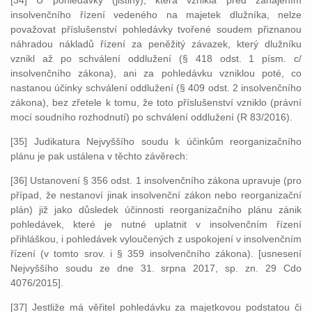
[34] U pohledávky (jistiny), která vznikla před zahájením
insolvenčního řízení vedeného na majetek dlužníka, nelze
považovat příslušenství pohledávky tvořené soudem přiznanou
náhradou nákladů řízení za peněžitý závazek, který dlužníku
vznikl až po schválení oddlužení (§ 418 odst. 1 písm. c/
insolvenčního zákona), ani za pohledávku vzniklou poté, co
nastanou účinky schválení oddlužení (§ 409 odst. 2 insolvenčního
zákona), bez zřetele k tomu, že toto příslušenství vzniklo (právní
mocí soudního rozhodnutí) po schválení oddlužení (R 83/2016).
[35] Judikatura Nejvyššího soudu k účinkům reorganizačního
plánu je pak ustálena v těchto závěrech:
[36] Ustanovení § 356 odst. 1 insolvenčního zákona upravuje (pro
případ, že nestanoví jinak insolvenční zákon nebo reorganizační
plán) již jako důsledek účinnosti reorganizačního plánu zánik
pohledávek, které je nutné uplatnit v insolvenčním řízení
přihláškou, i pohledávek vyloučených z uspokojení v insolvenčním
řízení (v tomto srov. i § 359 insolvenčního zákona). [usnesení
Nejvyššího soudu ze dne 31. srpna 2017, sp. zn. 29 Cdo
4076/2015].
[37] Jestliže má věřitel pohledávku za majetkovou podstatou či