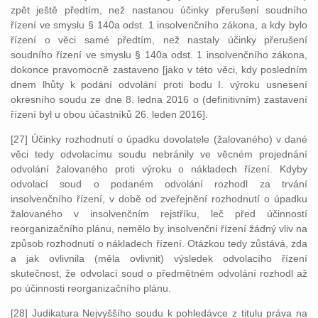
zpět ještě předtím, než nastanou účinky přerušení soudního
řízení ve smyslu § 140a odst. 1 insolvenčního zákona, a kdy bylo
řízení o věci samé předtím, než nastaly účinky přerušení
soudního řízení ve smyslu § 140a odst. 1 insolvenčního zákona,
dokonce pravomocně zastaveno [jako v této věci, kdy posledním
dnem lhůty k podání odvolání proti bodu I. výroku usnesení
okresního soudu ze dne 8. ledna 2016 o (definitivním) zastavení
řízení byl u obou účastníků 26. leden 2016].
[27] Účinky rozhodnutí o úpadku dovolatele (žalovaného) v dané
věci tedy odvolacímu soudu nebránily ve věcném projednání
odvolání žalovaného proti výroku o nákladech řízení. Kdyby
odvolací soud o podaném odvolání rozhodl za trvání
insolvenčního řízení, v době od zveřejnění rozhodnutí o úpadku
žalovaného v insolvenčním rejstříku, leč před účinností
reorganizačního plánu, nemělo by insolvenční řízení žádný vliv na
způsob rozhodnutí o nákladech řízení. Otázkou tedy zůstává, zda
a jak ovlivnila (měla ovlivnit) výsledek odvolacího řízení
skutečnost, že odvolací soud o předmětném odvolání rozhodl až
po účinnosti reorganizačního plánu.
[28] Judikatura Nejvyššího soudu k pohledávce z titulu práva na