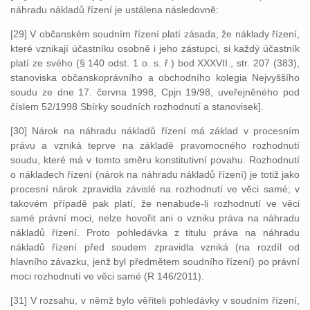
náhradu nákladů řízení je ustálena následovně:
[29] V občanském soudním řízení platí zásada, že náklady řízení,
které vznikají účastníku osobně i jeho zástupci, si každý účastník
platí ze svého (§ 140 odst. 1 o. s. ř.) bod XXXVII., str. 207 (383),
stanoviska občanskoprávního a obchodního kolegia Nejvyššího
soudu ze dne 17. června 1998, Cpjn 19/98, uveřejněného pod
číslem 52/1998 Sbírky soudních rozhodnutí a stanovisek].
[30] Nárok na náhradu nákladů řízení má základ v procesním
právu a vzniká teprve na základě pravomocného rozhodnutí
soudu, které má v tomto směru konstitutivní povahu. Rozhodnutí
o nákladech řízení (nárok na náhradu nákladů řízení) je totiž jako
procesní nárok zpravidla závislé na rozhodnutí ve věci samé; v
takovém případě pak platí, že nenabude-li rozhodnutí ve věci
samé právní moci, nelze hovořit ani o vzniku práva na náhradu
nákladů řízení. Proto pohledávka z titulu práva na náhradu
nákladů řízení před soudem zpravidla vzniká (na rozdíl od
hlavního závazku, jenž byl předmětem soudního řízení) po právní
moci rozhodnutí ve věci samé (R 146/2011).
[31] V rozsahu, v němž bylo věřiteli pohledávky v soudním řízení,