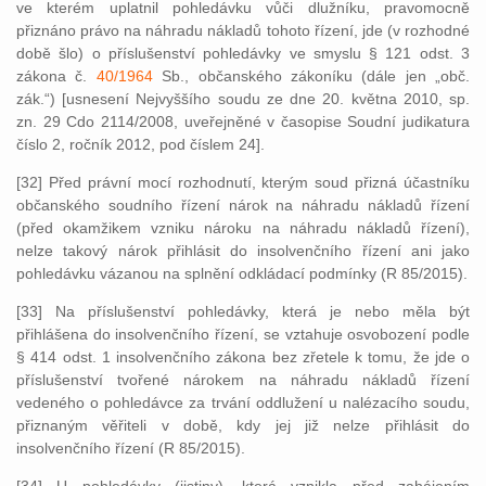
ve kterém uplatnil pohledávku vůči dlužníku, pravomocně
přiznáno právo na náhradu nákladů tohoto řízení, jde (v rozhodné
době šlo) o příslušenství pohledávky ve smyslu § 121 odst. 3
zákona č.
40/1964
Sb., občanského zákoníku (dále jen „obč.
zák.“) [usnesení Nejvyššího soudu ze dne 20. května 2010, sp.
zn. 29 Cdo 2114/2008, uveřejněné v časopise Soudní judikatura
číslo 2, ročník 2012, pod číslem 24].
[32] Před právní mocí rozhodnutí, kterým soud přizná účastníku
občanského soudního řízení nárok na náhradu nákladů řízení
(před okamžikem vzniku nároku na náhradu nákladů řízení),
nelze takový nárok přihlásit do insolvenčního řízení ani jako
pohledávku vázanou na splnění odkládací podmínky (R 85/2015).
[33] Na příslušenství pohledávky, která je nebo měla být
přihlášena do insolvenčního řízení, se vztahuje osvobození podle
§ 414 odst. 1 insolvenčního zákona bez zřetele k tomu, že jde o
příslušenství tvořené nárokem na náhradu nákladů řízení
vedeného o pohledávce za trvání oddlužení u nalézacího soudu,
přiznaným věřiteli v době, kdy jej již nelze přihlásit do
insolvenčního řízení (R 85/2015).