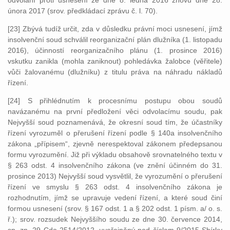
odvolání proti usnesení ze dne 8. ledna 2016 znovu dne 28.
února 2017 (srov. předkládací zprávu č. l. 70).
[23] Zbývá tudíž určit, zda v důsledku právní moci usnesení, jímž
insolvenční soud schválil reorganizační plán dlužníka (1. listopadu
2016), účinností reorganizačního plánu (1. prosince 2016)
vskutku zanikla (mohla zaniknout) pohledávka žalobce (věřitele)
vůči žalovanému (dlužníku) z titulu práva na náhradu nákladů
řízení.
[24] S přihlédnutím k procesnímu postupu obou soudů
navázanému na první předložení věci odvolacímu soudu, pak
Nejvyšší soud poznamenává, že okresní soud tím, že účastníky
řízení vyrozuměl o přerušení řízení podle § 140a insolvenčního
zákona „přípisem“, zjevně nerespektoval zákonem předepsanou
formu vyrozumění. Již při výkladu obsahově srovnatelného textu v
§ 263 odst. 4 insolvenčního zákona (ve znění účinném do 31.
prosince 2013) Nejvyšší soud vysvětlil, že vyrozumění o přerušení
řízení ve smyslu § 263 odst. 4 insolvenčního zákona je
rozhodnutím, jímž se upravuje vedení řízení, a které soud činí
formou usnesení (srov. § 167 odst. 1 a § 202 odst. 1 písm. a/ o. s.
ř.); srov. rozsudek Nejvyššího soudu ze dne 30. července 2014,