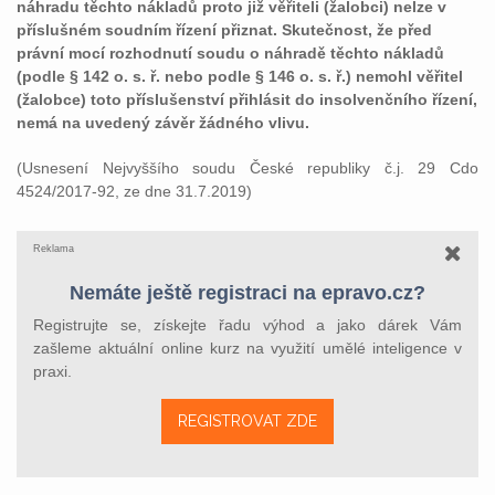
náhradu těchto nákladů proto již věřiteli (žalobci) nelze v
příslušném soudním řízení přiznat. Skutečnost, že před
právní mocí rozhodnutí soudu o náhradě těchto nákladů
(podle § 142 o. s. ř. nebo podle § 146 o. s. ř.) nemohl věřitel
(žalobce) toto příslušenství přihlásit do insolvenčního řízení,
nemá na uvedený závěr žádného vlivu.
(Usnesení Nejvyššího soudu České republiky č.j. 29 Cdo
4524/2017-92, ze dne 31.7.2019)
Reklama
Nemáte ještě registraci na epravo.cz?
Registrujte se, získejte řadu výhod a jako dárek Vám
zašleme aktuální online kurz na využití umělé inteligence v
praxi.
REGISTROVAT ZDE