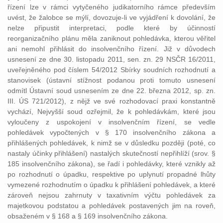
řízení lze v rámci vytyčeného judikatorního rámce především
uvést, že žalobce se mýlí, dovozuje-li ve vyjádření k dovolání, že
nelze připustit interpretaci, podle které by účinností
reorganizačního plánu měla zaniknout pohledávka, kterou věřitel
ani nemohl přihlásit do insolvenčního řízení. Již v důvodech
usnesení ze dne 30. listopadu 2011, sen. zn. 29 NSČR 16/2011,
uveřejněného pod číslem 54/2012 Sbírky soudních rozhodnutí a
stanovisek (ústavní stížnost podanou proti tomuto usnesení
odmítl Ústavní soud usnesením ze dne 22. března 2012, sp. zn.
III. ÚS 721/2012), z nějž ve své rozhodovací praxi konstantně
vychází, Nejvyšší soud ozřejmil, že k pohledávkám, které jsou
vyloučeny z uspokojení v insolvenčním řízení, se vedle
pohledávek vypočtených v § 170 insolvenčního zákona a
přihlášených pohledávek, k nimž se v důsledku později (poté, co
nastaly účinky přihlášení) nastalých skutečností nepřihlíží (srov. §
185 insolvenčního zákona), se řadí i pohledávky, které vznikly až
po rozhodnutí o úpadku, respektive po uplynutí propadné lhůty
vymezené rozhodnutím o úpadku k přihlášení pohledávek, a které
zároveň nejsou zahrnuty v taxativním výčtu pohledávek za
majetkovou podstatou a pohledávek postavených jim na roveň,
obsaženém v § 168 a § 169 insolvenčního zákona.