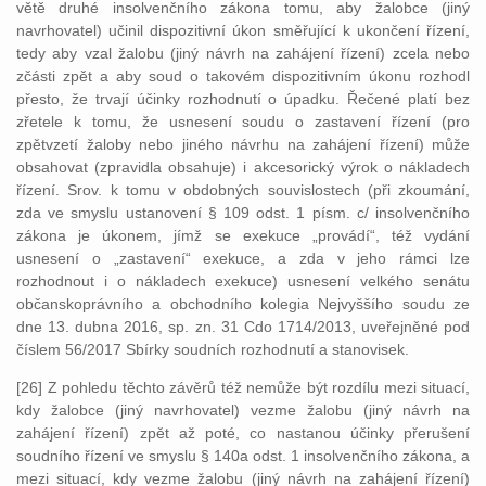
větě druhé insolvenčního zákona tomu, aby žalobce (jiný
navrhovatel) učinil dispozitivní úkon směřující k ukončení řízení,
tedy aby vzal žalobu (jiný návrh na zahájení řízení) zcela nebo
zčásti zpět a aby soud o takovém dispozitivním úkonu rozhodl
přesto, že trvají účinky rozhodnutí o úpadku. Řečené platí bez
zřetele k tomu, že usnesení soudu o zastavení řízení (pro
zpětvzetí žaloby nebo jiného návrhu na zahájení řízení) může
obsahovat (zpravidla obsahuje) i akcesorický výrok o nákladech
řízení. Srov. k tomu v obdobných souvislostech (při zkoumání,
zda ve smyslu ustanovení § 109 odst. 1 písm. c/ insolvenčního
zákona je úkonem, jímž se exekuce „provádí“, též vydání
usnesení o „zastavení“ exekuce, a zda v jeho rámci lze
rozhodnout i o nákladech exekuce) usnesení velkého senátu
občanskoprávního a obchodního kolegia Nejvyššího soudu ze
dne 13. dubna 2016, sp. zn. 31 Cdo 1714/2013, uveřejněné pod
číslem 56/2017 Sbírky soudních rozhodnutí a stanovisek.
[26] Z pohledu těchto závěrů též nemůže být rozdílu mezi situací,
kdy žalobce (jiný navrhovatel) vezme žalobu (jiný návrh na
zahájení řízení) zpět až poté, co nastanou účinky přerušení
soudního řízení ve smyslu § 140a odst. 1 insolvenčního zákona, a
mezi situací, kdy vezme žalobu (jiný návrh na zahájení řízení)