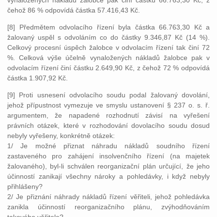
vynaložených nákladů žalobce pak činí částku 66.763,30 Kč, z
čehož 86 % odpovídá částka 57.416,43 Kč.
[8] Předmětem odvolacího řízení byla částka 66.763,30 Kč a
žalovaný uspěl s odvoláním co do částky 9.346,87 Kč (14 %).
Celkový procesní úspěch žalobce v odvolacím řízení tak činí 72
%. Celková výše účelně vynaložených nákladů žalobce pak v
odvolacím řízení činí částku 2.649,90 Kč, z čehož 72 % odpovídá
částka 1.907,92 Kč.
[9] Proti usnesení odvolacího soudu podal žalovaný dovolání,
jehož přípustnost vymezuje ve smyslu ustanovení § 237 o. s. ř.
argumentem, že napadené rozhodnutí závisí na vyřešení
právních otázek, které v rozhodování dovolacího soudu dosud
nebyly vyřešeny, konkrétně otázek:
1/ Je možné přiznat náhradu nákladů soudního řízení
zastaveného pro zahájení insolvenčního řízení (na majetek
žalovaného), byl-li schválen reorganizační plán určující, že jeho
účinností zanikají všechny nároky a pohledávky, i když nebyly
přihlášeny?
2/ Je přiznání náhrady nákladů řízení věřiteli, jehož pohledávka
zanikla účinností reorganizačního plánu, zvýhodňováním