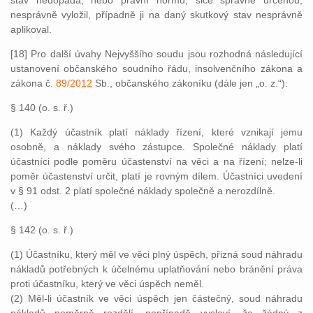
stav nedopadá, nebo právní normu, sice správně určenou,
nesprávně vyložil, případně ji na daný skutkový stav nesprávně
aplikoval.
[18] Pro další úvahy Nejvyššího soudu jsou rozhodná následující
ustanovení občanského soudního řádu, insolvenčního zákona a
zákona č.
89/2012
Sb., občanského zákoníku (dále jen „o. z.“):
§ 140 (o. s. ř.)
(1) Každý účastník platí náklady řízení, které vznikají jemu
osobně, a náklady svého zástupce. Společné náklady platí
účastníci podle poměru účastenství na věci a na řízení; nelze-li
poměr účastenství určit, platí je rovným dílem. Účastníci uvedení
v § 91 odst. 2 platí společné náklady společně a nerozdílně.
(…)
§ 142 (o. s. ř.)
(1) Účastníku, který měl ve věci plný úspěch, přizná soud náhradu
nákladů potřebných k účelnému uplatňování nebo bránění práva
proti účastníku, který ve věci úspěch neměl.
(2) Měl-li účastník ve věci úspěch jen částečný, soud náhradu