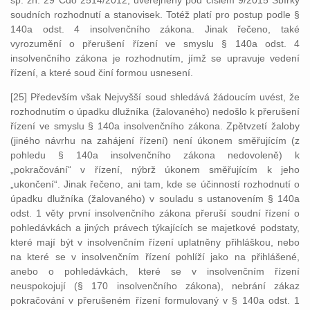
sp. zn. 29 Cdo 2514/2012, uveřejněný pod číslem 9/2015 Sbírky
soudních rozhodnutí a stanovisek. Totéž platí pro postup podle §
140a odst. 4 insolvenčního zákona. Jinak řečeno, také
vyrozumění o přerušení řízení ve smyslu § 140a odst. 4
insolvenčního zákona je rozhodnutím, jímž se upravuje vedení
řízení, a které soud činí formou usnesení.
[25] Především však Nejvyšší soud shledává žádoucím uvést, že
rozhodnutím o úpadku dlužníka (žalovaného) nedošlo k přerušení
řízení ve smyslu § 140a insolvenčního zákona. Zpětvzetí žaloby
(jiného návrhu na zahájení řízení) není úkonem směřujícím (z
pohledu § 140a insolvenčního zákona nedovoleně) k
„pokračování“ v řízení, nýbrž úkonem směřujícím k jeho
„ukončení“. Jinak řečeno, ani tam, kde se účinností rozhodnutí o
úpadku dlužníka (žalovaného) v souladu s ustanovením § 140a
odst. 1 věty první insolvenčního zákona přeruší soudní řízení o
pohledávkách a jiných právech týkajících se majetkové podstaty,
které mají být v insolvenčním řízení uplatněny přihláškou, nebo
na které se v insolvenčním řízení pohlíží jako na přihlášené,
anebo o pohledávkách, které se v insolvenčním řízení
neuspokojují (§ 170 insolvenčního zákona), nebrání zákaz
pokračování v přerušeném řízení formulovaný v § 140a odst. 1