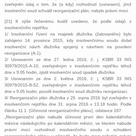
zveřejněn údaj o tom, že (a kdy) rozhodnutí (usnesení), jímž
insolvenční soud schválil reorganizační plán, nabylo právní moci.
[21] K výše řečenému budiž uvedeno, že podle údajů z
insolvenčního rejstříku:
1/ Insolvenční řízení na majetek dlužníka (žalovaného) bylo
zahájeno 14. prosince 2015, kdy insolvenčnímu soudu došel
insolvenční návrh dlužníka spojený s návrhem na povolení
reorganizace (A-1).
2/ Usnesením ze dne 27. ledna 2016, č. j. KSBR 33 INS
30979/2015-A-10, zveřejněným v insolvenčním rejstříku téhož
dne v 9.05 hodin, zjistil insolvenční soud úpadek dlužníka.
3/ Usnesením ze dne 2. května 2016, č. j. KSBR 33 INS
30979/2015-B-52, zveřejněným v insolvenčním rejstříku téhož
dne v 9.05 hodin, povolil insolvenční soud dlužníku reorganizaci.
4/ Reorganizační plán dlužníka z 25. srpna 2016 byl zveřejněn v
insolvenčním rejstříku dne 31. srpna 2016 v 13.18 hodin. Podle
článku 11.1. (Účinnost reorganizačního plánu), odstavce 187:
„Reorganizační plán nabude účinnost první den kalendářního
měsíce následujícího po kalendářním měsíci, ve kterém nabude
právní moci rozhodnutí insolvenčního soudu o schválení