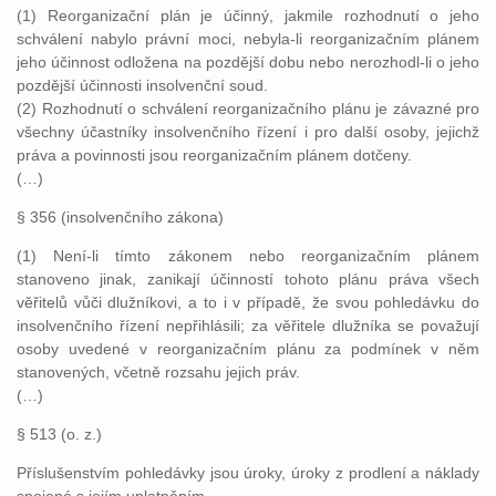
(1) Reorganizační plán je účinný, jakmile rozhodnutí o jeho
schválení nabylo právní moci, nebyla-li reorganizačním plánem
jeho účinnost odložena na pozdější dobu nebo nerozhodl-li o jeho
pozdější účinnosti insolvenční soud.
(2) Rozhodnutí o schválení reorganizačního plánu je závazné pro
všechny účastníky insolvenčního řízení i pro další osoby, jejichž
práva a povinnosti jsou reorganizačním plánem dotčeny.
(…)
§ 356 (insolvenčního zákona)
(1) Není-li tímto zákonem nebo reorganizačním plánem
stanoveno jinak, zanikají účinností tohoto plánu práva všech
věřitelů vůči dlužníkovi, a to i v případě, že svou pohledávku do
insolvenčního řízení nepřihlásili; za věřitele dlužníka se považují
osoby uvedené v reorganizačním plánu za podmínek v něm
stanovených, včetně rozsahu jejich práv.
(…)
§ 513 (o. z.)
Příslušenstvím pohledávky jsou úroky, úroky z prodlení a náklady