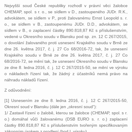
Nejvyšší soud České republiky rozhodl v právní věci žalobce
CHEMAP, spol. s r. o., se sídlem v D., zastoupeného JUDr. R.K.,
advokátem, se sídlem v P., proti žalovanému Ernst Leopold s. r.
o., se sídlem v B., zastoupenému JUDr. D.D., advokátem, se
sídlem v B., o zaplacení částky 890.818,87 Kč s příslušenstvím,
vedené u Okresního soudu v Blansku pod sp. zn. 12 C 267/2015,
o dovolání žalovaného proti usnesení Krajského soudu v Brně ze
dne 26. května 2017, č. j. 27 Co 68/2016-72, tak, že usnesení
Krajského soudu v Brně ze dne 26. května 2017, č. j. 27 Co
68/2016-72, se mění tak, že usnesení Okresního soudu v Blansku
ze dne 8. ledna 2016, č. j. 12 C 267/2015-50, se mění ve výroku
o nákladech řízení tak, že žádný z účastníků nemá právo na
náhradu nákladů řízení.
Z odůvodnění:
[1] Usnesením ze dne 8. ledna 2016, č. j. 12 C 267/2015-50,
Okresní soud v Blansku (dále jen „okresní soud“):
1/ Zastavil řízení o žalobě, kterou se žalobce (CHEMAP, spol. s r.
o.) domáhal vůči žalovanému (DSB EURO s. r. o.) zaplacení
částky 890.818,87 Kč s příslušenstvím tvořeným specifikovaným
zákonným úrokem z prodlení (bod I. výroku).