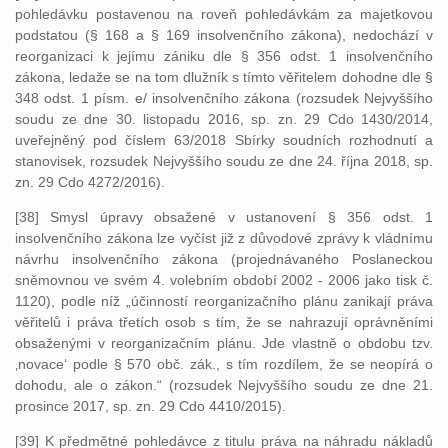
pohledávku postavenou na roveň pohledávkám za majetkovou
podstatou (§ 168 a § 169 insolvenčního zákona), nedochází v
reorganizaci k jejímu zániku dle § 356 odst. 1 insolvenčního
zákona, ledaže se na tom dlužník s tímto věřitelem dohodne dle §
348 odst. 1 písm. e/ insolvenčního zákona (rozsudek Nejvyššího
soudu ze dne 30. listopadu 2016, sp. zn. 29 Cdo 1430/2014,
uveřejněný pod číslem 63/2018 Sbírky soudních rozhodnutí a
stanovisek, rozsudek Nejvyššího soudu ze dne 24. října 2018, sp.
zn. 29 Cdo 4272/2016).
[38] Smysl úpravy obsažené v ustanovení § 356 odst. 1
insolvenčního zákona lze vyčíst již z důvodové zprávy k vládnímu
návrhu insolvenčního zákona (projednávaného Poslaneckou
sněmovnou ve svém 4. volebním období 2002 - 2006 jako tisk č.
1120), podle níž „účinností reorganizačního plánu zanikají práva
věřitelů i práva třetích osob s tím, že se nahrazují oprávněními
obsaženými v reorganizačním plánu. Jde vlastně o obdobu tzv.
‚novace‘ podle § 570 obč. zák., s tím rozdílem, že se neopírá o
dohodu, ale o zákon.“ (rozsudek Nejvyššího soudu ze dne 21.
prosince 2017, sp. zn. 29 Cdo 4410/2015).
[39] K předmětné pohledávce z titulu práva na náhradu nákladů