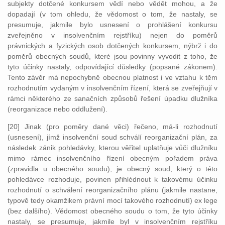
subjekty dotčené konkursem vědí nebo vědět mohou, a že
dopadají (v tom ohledu, že vědomost o tom, že nastaly, se
presumuje, jakmile bylo usnesení o prohlášení konkursu
zveřejněno v insolvenčním rejstříku) nejen do poměrů
právnických a fyzických osob dotčených konkursem, nýbrž i do
poměrů obecných soudů, které jsou povinny vyvodit z toho, že
tyto účinky nastaly, odpovídající důsledky (popsané zákonem).
Tento závěr má nepochybně obecnou platnost i ve vztahu k těm
rozhodnutím vydaným v insolvenčním řízení, která se zveřejňují v
rámci některého ze sanačních způsobů řešení úpadku dlužníka
(reorganizace nebo oddlužení).
[20] Jinak (pro poměry dané věci) řečeno, má-li rozhodnutí
(usnesení), jímž insolvenční soud schválí reorganizační plán, za
následek zánik pohledávky, kterou věřitel uplatňuje vůči dlužníku
mimo rámec insolvenčního řízení obecným pořadem práva
(zpravidla u obecného soudu), je obecný soud, který o této
pohledávce rozhoduje, povinen přihlédnout k takovému účinku
rozhodnutí o schválení reorganizačního plánu (jakmile nastane,
typově tedy okamžikem právní mocí takového rozhodnutí) ex lege
(bez dalšího). Vědomost obecného soudu o tom, že tyto účinky
nastaly, se presumuje, jakmile byl v insolvenčním rejstříku