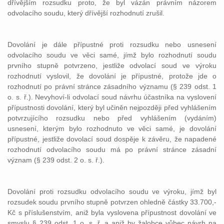
dřívějším rozsudku proto, že byl vázán právním názorem
odvolacího soudu, který dřívější rozhodnutí zrušil.
Dovolání je dále přípustné proti rozsudku nebo usnesení
odvolacího soudu ve věci samé, jímž bylo rozhodnutí soudu
prvního stupně potvrzeno, jestliže odvolací soud ve výroku
rozhodnutí vyslovil, že dovolání je přípustné, protože jde o
rozhodnutí po právní stránce zásadního významu (§ 239 odst. 1
o. s. ř.). Nevyhoví-li odvolací soud návrhu účastníka na vyslovení
přípustnosti dovolání, který byl učiněn nejpozději před vyhlášením
potvrzujícího rozsudku nebo před vyhlášením (vydáním)
usnesení, kterým bylo rozhodnuto ve věci samé, je dovolání
přípustné, jestliže dovolací soud dospěje k závěru, že napadené
rozhodnutí odvolacího soudu má po právní stránce zásadní
význam (§ 239 odst. 2 o. s. ř.).
Dovolání proti rozsudku odvolacího soudu ve výroku, jímž byl
rozsudek soudu prvního stupně potvrzen ohledně částky 33.700,-
Kč s příslušenstvím, aniž byla vyslovena přípustnost dovolání ve
smyslu § 239 odst. 1 o. s. ř. a aniž by žalobce vůbec návrh na