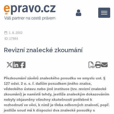
Menu
1. 8. 2002
ID: 17984
Revizní znalecké zkoumání
Přezkoumání závěrů znaleckého posudku ve smyslu ust. §
127 odst. 2 o. s. ř. dalším posudkem jiného znalce,
vědeckého ústavu nebo jiné instituce (tzv. revizní znalecké
zkoumání) je namístě tehdy, jestliže znaleckým dokazováním
nebyly objasněny všechny skutečnosti potřebné k
rozhodnutí ve věci, k nimž je třeba odborných znalostí, popř.
jestliže soud má k dispozici dva znalecké posudky s