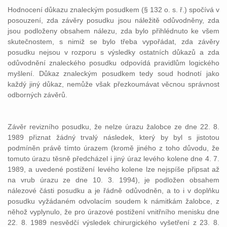
Hodnocení důkazu znaleckým posudkem (§ 132 o. s. ř.) spočívá v
posouzení, zda závěry posudku jsou náležitě odůvodněny, zda
jsou podloženy obsahem nálezu, zda bylo přihlédnuto ke všem
skutečnostem, s nimiž se bylo třeba vypořádat, zda závěry
posudku nejsou v rozporu s výsledky ostatních důkazů a zda
odůvodnění znaleckého posudku odpovídá pravidlům logického
myšlení. Důkaz znaleckým posudkem tedy soud hodnotí jako
každý jiný důkaz, nemůže však přezkoumávat věcnou správnost
odborných závěrů.
Závěr revizního posudku, že nelze úrazu žalobce ze dne 22. 8.
1989 přiznat žádný trvalý následek, který by byl s jistotou
podmíněn právě tímto úrazem (kromě jiného z toho důvodu, že
tomuto úrazu těsně předcházel i jiný úraz levého kolene dne 4. 7.
1989, a uvedené postižení levého kolene lze nejspíše připsat až
na vrub úrazu ze dne 10. 3. 1994), je podložen obsahem
nálezové části posudku a je řádně odůvodněn, a to i v doplňku
posudku vyžádaném odvolacím soudem k námitkám žalobce, z
něhož vyplynulo, že pro úrazové postižení vnitřního menisku dne
22. 8. 1989 nesvědčí výsledek chirurgického vyšetření z 23. 8.