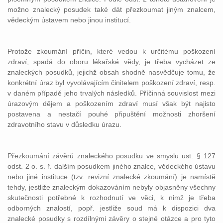
možno znalecký posudek také dát přezkoumat jiným znalcem,
vědeckým ústavem nebo jinou institucí.
Protože zkoumání příčin, které vedou k určitému poškození
zdraví, spadá do oboru lékařské vědy, je třeba vycházet ze
znaleckých posudků, jejichž obsah shodně nasvědčuje tomu, že
konkrétní úraz byl vyvolávajícím činitelem poškození zdraví, resp.
v daném případě jeho trvalých následků. Příčinná souvislost mezi
úrazovým dějem a poškozením zdraví musí však být najisto
postavena a nestačí pouhé připuštění možnosti zhoršení
zdravotního stavu v důsledku úrazu.
Přezkoumání závěrů znaleckého posudku ve smyslu ust. § 127
odst. 2 o. s. ř. dalším posudkem jiného znalce, vědeckého ústavu
nebo jiné instituce (tzv. revizní znalecké zkoumání) je namístě
tehdy, jestliže znaleckým dokazováním nebyly objasněny všechny
skutečnosti potřebné k rozhodnutí ve věci, k nimž je třeba
odborných znalostí, popř. jestliže soud má k dispozici dva
znalecké posudky s rozdílnými závěry o stejné otázce a pro tyto