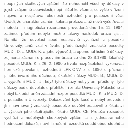
neúplných skutkových zjištění, že nehodnotil všechny důkazy v
jejich vzájemné souvislosti, nepřihlížel ke všemu, co vyšlo v řízení
najevo, a nezjišťoval okolnosti rozhodné pro posouzení věci.
Uvádí, že charakter zranění kolena prokázala až nová vyšetřovací
metoda – magnetická rezonance provedená dne 15. 11. 1994,
zatímco předtím nebylo možno takový následek úrazu zjistit.
Namítá, že odvolací soud nesprávně vycházel z posudku
Univerzity, aniž vzal v úvahu předcházející znalecké posudky
MUDr. D. a MUDr. K. a jeho výpověď, a opomenul listinné důkazy,
zejména záznam o pracovním úrazu ze dne 22.8.1989, lékařský
posudek MUDr. K. z 26. 2. 1990 o trvalé nezpůsobilosti vykonávat
hornické povolání, rozhodnutí LPK-ONV z r. 1990 o přiznání
plného invalidního důchodu, lékařské nálezy MUDr. B., MUDr. D.
a vyjádření MUDr. J., když tyto důkazy nebyly ani přečteny. Tyto
důkazy podle dovolatele přehlíželi i znalci Univerzity Palackého a
nebyl tak odstraněn zásadní rozpor posudků MUDr. K. a MUDr. D.
s posudkem Univerzity. Dokazování bylo kusé a nebyl proveden
jím navrhovaný znalecký posudek z odvětví pracovního lékařství
a výslech jeho ošetřujícího lékaře MUDr. Ch. Protože rozsudek
vychází z neúplných skutkových zjištění a z jednostranného
hodnocení důkazů, navrhl zrušení rozsudků soudů obou stupňů a