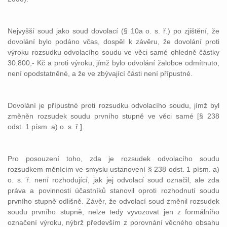
Nejvyšší soud jako soud dovolací (§ 10a o. s. ř.) po zjištění, že
dovolání bylo podáno včas, dospěl k závěru, že dovolání proti
výroku rozsudku odvolacího soudu ve věci samé ohledně částky
30.800,- Kč a proti výroku, jímž bylo odvolání žalobce odmítnuto,
není opodstatněné, a že ve zbývající části není přípustné.
Dovolání je přípustné proti rozsudku odvolacího soudu, jímž byl
změněn rozsudek soudu prvního stupně ve věci samé [§ 238
odst. 1 písm. a) o. s. ř.].
Pro posouzení toho, zda je rozsudek odvolacího soudu
rozsudkem měnícím ve smyslu ustanovení § 238 odst. 1 písm. a)
o. s. ř. není rozhodující, jak jej odvolací soud označil, ale zda
práva a povinnosti účastníků stanovil oproti rozhodnutí soudu
prvního stupně odlišně. Závěr, že odvolací soud změnil rozsudek
soudu prvního stupně, nelze tedy vyvozovat jen z formálního
označení výroku, nýbrž především z porovnání věcného obsahu