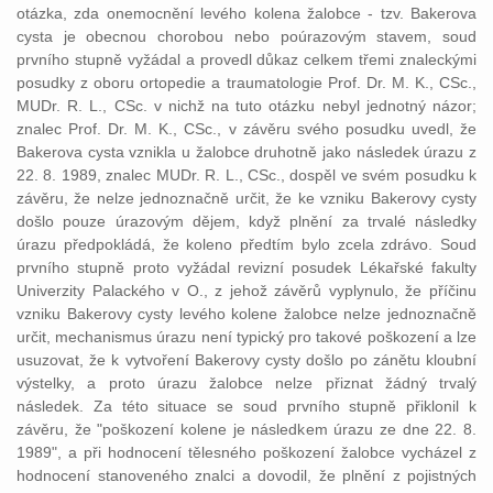
otázka, zda onemocnění levého kolena žalobce - tzv. Bakerova
cysta je obecnou chorobou nebo poúrazovým stavem, soud
prvního stupně vyžádal a provedl důkaz celkem třemi znaleckými
posudky z oboru ortopedie a traumatologie Prof. Dr. M. K., CSc.,
MUDr. R. L., CSc. v nichž na tuto otázku nebyl jednotný názor;
znalec Prof. Dr. M. K., CSc., v závěru svého posudku uvedl, že
Bakerova cysta vznikla u žalobce druhotně jako následek úrazu z
22. 8. 1989, znalec MUDr. R. L., CSc., dospěl ve svém posudku k
závěru, že nelze jednoznačně určit, že ke vzniku Bakerovy cysty
došlo pouze úrazovým dějem, když plnění za trvalé následky
úrazu předpokládá, že koleno předtím bylo zcela zdrávo. Soud
prvního stupně proto vyžádal revizní posudek Lékařské fakulty
Univerzity Palackého v O., z jehož závěrů vyplynulo, že příčinu
vzniku Bakerovy cysty levého kolene žalobce nelze jednoznačně
určit, mechanismus úrazu není typický pro takové poškození a lze
usuzovat, že k vytvoření Bakerovy cysty došlo po zánětu kloubní
výstelky, a proto úrazu žalobce nelze přiznat žádný trvalý
následek. Za této situace se soud prvního stupně přiklonil k
závěru, že "poškození kolene je následkem úrazu ze dne 22. 8.
1989", a při hodnocení tělesného poškození žalobce vycházel z
hodnocení stanoveného znalci a dovodil, že plnění z pojistných