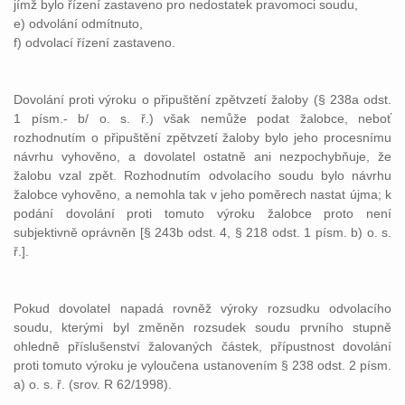
jímž bylo řízení zastaveno pro nedostatek pravomoci soudu,
e) odvolání odmítnuto,
f) odvolací řízení zastaveno.
Dovolání proti výroku o připuštění zpětvzetí žaloby (§ 238a odst.
1 písm.- b/ o. s. ř.) však nemůže podat žalobce, neboť
rozhodnutím o připuštění zpětvzetí žaloby bylo jeho procesnímu
návrhu vyhověno, a dovolatel ostatně ani nezpochybňuje, že
žalobu vzal zpět. Rozhodnutím odvolacího soudu bylo návrhu
žalobce vyhověno, a nemohla tak v jeho poměrech nastat újma; k
podání dovolání proti tomuto výroku žalobce proto není
subjektivně oprávněn [§ 243b odst. 4, § 218 odst. 1 písm. b) o. s.
ř.].
Pokud dovolatel napadá rovněž výroky rozsudku odvolacího
soudu, kterými byl změněn rozsudek soudu prvního stupně
ohledně příslušenství žalovaných částek, přípustnost dovolání
proti tomuto výroku je vyloučena ustanovením § 238 odst. 2 písm.
a) o. s. ř. (srov. R 62/1998).