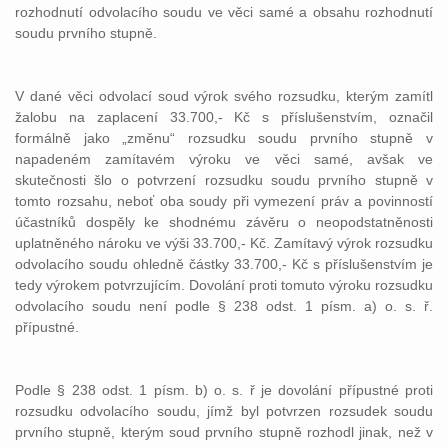
rozhodnutí odvolacího soudu ve věci samé a obsahu rozhodnutí
soudu prvního stupně.
V dané věci odvolací soud výrok svého rozsudku, kterým zamítl
žalobu na zaplacení 33.700,- Kč s příslušenstvím, označil
formálně jako „změnu“ rozsudku soudu prvního stupně v
napadeném zamítavém výroku ve věci samé, avšak ve
skutečnosti šlo o potvrzení rozsudku soudu prvního stupně v
tomto rozsahu, neboť oba soudy při vymezení práv a povinností
účastníků dospěly ke shodnému závěru o neopodstatněnosti
uplatněného nároku ve výši 33.700,- Kč. Zamítavý výrok rozsudku
odvolacího soudu ohledně částky 33.700,- Kč s příslušenstvím je
tedy výrokem potvrzujícím. Dovolání proti tomuto výroku rozsudku
odvolacího soudu není podle § 238 odst. 1 písm. a) o. s. ř.
přípustné.
Podle § 238 odst. 1 písm. b) o. s. ř je dovolání přípustné proti
rozsudku odvolacího soudu, jímž byl potvrzen rozsudek soudu
prvního stupně, kterým soud prvního stupně rozhodl jinak, než v