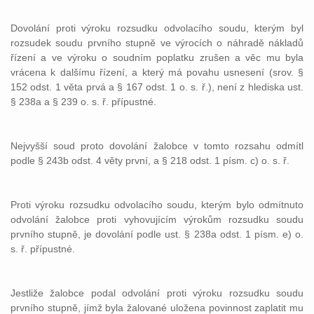
Dovolání proti výroku rozsudku odvolacího soudu, kterým byl
rozsudek soudu prvního stupně ve výrocích o náhradě nákladů
řízení a ve výroku o soudním poplatku zrušen a věc mu byla
vrácena k dalšímu řízení, a který má povahu usnesení (srov. §
152 odst. 1 věta prvá a § 167 odst. 1 o. s. ř.), není z hlediska ust.
§ 238a a § 239 o. s. ř. přípustné.
Nejvyšší soud proto dovolání žalobce v tomto rozsahu odmítl
podle § 243b odst. 4 věty první, a § 218 odst. 1 písm. c) o. s. ř.
Proti výroku rozsudku odvolacího soudu, kterým bylo odmítnuto
odvolání žalobce proti vyhovujícím výrokům rozsudku soudu
prvního stupně, je dovolání podle ust. § 238a odst. 1 písm. e) o.
s. ř. přípustné.
Jestliže žalobce podal odvolání proti výroku rozsudku soudu
prvního stupně, jímž byla žalované uložena povinnost zaplatit mu