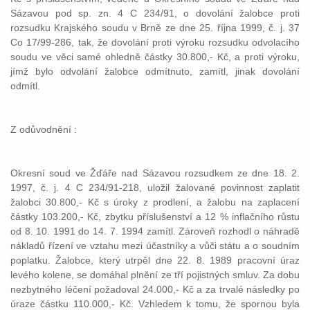
Sázavou pod sp. zn. 4 C 234/91, o dovolání žalobce proti
rozsudku Krajského soudu v Brně ze dne 25. října 1999, č. j. 37
Co 17/99-286, tak, že dovolání proti výroku rozsudku odvolacího
soudu ve věci samé ohledně částky 30.800,- Kč, a proti výroku,
jímž bylo odvolání žalobce odmítnuto, zamítl, jinak dovolání
odmítl.
Z odůvodnění :
Okresní soud ve Žďáře nad Sázavou rozsudkem ze dne 18. 2.
1997, č. j. 4 C 234/91-218, uložil žalované povinnost zaplatit
žalobci 30.800,- Kč s úroky z prodlení, a žalobu na zaplacení
částky 103.200,- Kč, zbytku příslušenství a 12 % inflačního růstu
od 8. 10. 1991 do 14. 7. 1994 zamítl. Zároveň rozhodl o náhradě
nákladů řízení ve vztahu mezi účastníky a vůči státu a o soudním
poplatku. Žalobce, který utrpěl dne 22. 8. 1989 pracovní úraz
levého kolene, se domáhal plnění ze tří pojistných smluv. Za dobu
nezbytného léčení požadoval 24.000,- Kč a za trvalé následky po
úraze částku 110.000,- Kč. Vzhledem k tomu, že spornou byla