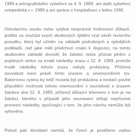
1989 a artrografického vyšetření ze 4. 9. 1989, ani další vyšetření
ortopedická v r. 1989 a ani zpráva o hospitalizaci v lednu 1990.
Odvolacímu soudu nelze vytýkat nesprávné hodnocení důkazů,
jestliže za součást svých skutkových zjištění vzal závěr revizního
posudku, který byl učiněn na základě podrobných a úplnějších
podkladů, než jaké měli předchozí znalci k dispozici, na tomto
skutkovém základě dovodil, že žalobci nelze přiznat plnění z
pojistných smluv za trvalé následky úrazu z 22. 8. 1989, protože
trvalé následky tohoto úrazu nebyly prokázány. Příčinná
souvislost mezi právě tímto úrazem a onemocněním tzv.
Bakerovou cystou by totiž musela být prokázána a nestačí pouhé
připuštění možnosti tohoto onemocnění v souvislosti s úrazem
žalobce dne 22. 8. 1989, přičemž důkazní břemeno o tom je na
žalobci, kterého v případě jeho neunesení stíhají nepříznivé
procesní následky, spočívající v tom, že jeho návrhu nemůže být
vyhověno.
Pokud pak dovolatel namítá, že řízení je postiženo vadou