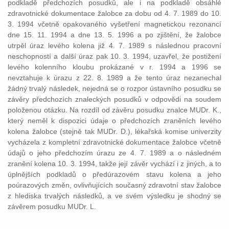
podkladě předchozích posudků, ale i na podkladě obsáhlé
zdravotnické dokumentace žalobce za dobu od 4. 7. 1989 do 10.
3. 1994 včetně opakovaného vyšetření magnetickou rezonancí
dne 15. 11. 1994 a dne 13. 5. 1996 a po zjištění, že žalobce
utrpěl úraz levého kolena již 4. 7. 1989 s následnou pracovní
neschopností a další úraz pak 10. 3. 1994, uzavřel, že postižení
levého kolenního kloubu prokázané v r. 1994 a 1996 se
nevztahuje k úrazu z 22. 8. 1989 a že tento úraz nezanechal
žádný trvalý následek, nejedná se o rozpor ústavního posudku se
závěry předchozích znaleckých posudků v odpovědi na soudem
položenou otázku. Na rozdíl od závěru posudku znalce MUDr. K.,
který neměl k dispozici údaje o předchozích zraněních levého
kolena žalobce (stejně tak MUDr. D.), lékařská komise univerzity
vycházela z kompletní zdravotnické dokumentace žalobce včetně
údajů o jeho předchozím úrazu ze 4. 7. 1989 a o následném
zranění kolena 10. 3. 1994, takže její závěr vychází i z jiných, a to
úplnějších podkladů o předúrazovém stavu kolena a jeho
poúrazových změn, ovlivňujících současný zdravotní stav žalobce
z hlediska trvalých následků, a ve svém výsledku je shodný se
závěrem posudku MUDr. L.