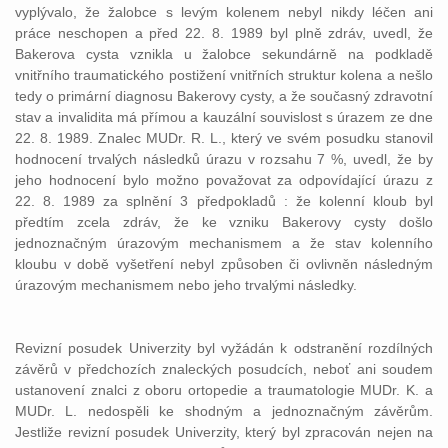
vyplývalo, že žalobce s levým kolenem nebyl nikdy léčen ani
práce neschopen a před 22. 8. 1989 byl plně zdráv, uvedl, že
Bakerova cysta vznikla u žalobce sekundárně na podkladě
vnitřního traumatického postižení vnitřních struktur kolena a nešlo
tedy o primární diagnosu Bakerovy cysty, a že současný zdravotní
stav a invalidita má přímou a kauzální souvislost s úrazem ze dne
22. 8. 1989. Znalec MUDr. R. L., který ve svém posudku stanovil
hodnocení trvalých následků úrazu v rozsahu 7 %, uvedl, že by
jeho hodnocení bylo možno považovat za odpovídající úrazu z
22. 8. 1989 za splnění 3 předpokladů : že kolenní kloub byl
předtím zcela zdráv, že ke vzniku Bakerovy cysty došlo
jednoznačným úrazovým mechanismem a že stav kolenního
kloubu v době vyšetření nebyl způsoben či ovlivněn následným
úrazovým mechanismem nebo jeho trvalými následky.
Revizní posudek Univerzity byl vyžádán k odstranění rozdílných
závěrů v předchozích znaleckých posudcích, neboť ani soudem
ustanovení znalci z oboru ortopedie a traumatologie MUDr. K. a
MUDr. L. nedospěli ke shodným a jednoznačným závěrům.
Jestliže revizní posudek Univerzity, který byl zpracován nejen na