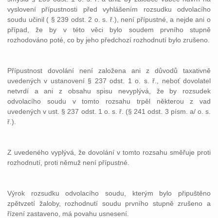
vyslovení přípustnosti před vyhlášením rozsudku odvolacího
soudu učinil ( § 239 odst. 2 o. s. ř.), není přípustné, a nejde ani o
případ, že by v této věci bylo soudem prvního stupně
rozhodováno poté, co by jeho předchozí rozhodnutí bylo zrušeno.
Přípustnost dovolání není založena ani z důvodů taxativně
uvedených v ustanovení § 237 odst. 1 o. s. ř., neboť dovolatel
netvrdí a ani z obsahu spisu nevyplývá, že by rozsudek
odvolacího soudu v tomto rozsahu trpěl některou z vad
uvedených v ust. § 237 odst. 1 o. s. ř. (§ 241 odst. 3 písm. a/ o. s.
ř.).
Z uvedeného vyplývá, že dovolání v tomto rozsahu směřuje proti
rozhodnutí, proti němuž není přípustné.
Výrok rozsudku odvolacího soudu, kterým bylo připuštěno
zpětvzetí žaloby, rozhodnutí soudu prvního stupně zrušeno a
řízení zastaveno, má povahu usnesení.