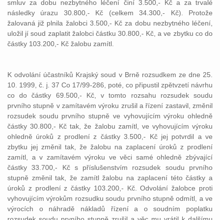
smluv za dobu nezbytného léčení činí 3.500,- Kč a za trvalé
následky úrazu 30.800,- Kč (celkem 34.300,- Kč). Protože
žalovaná již plnila žalobci 3.500,- Kč za dobu nezbytného léčení,
uložil jí soud zaplatit žalobci částku 30.800,- Kč, a ve zbytku co do
částky 103.200,- Kč žalobu zamítl.
K odvolání účastníků Krajský soud v Brně rozsudkem ze dne 25.
10. 1999, č. j. 37 Co 17/99-286, poté, co připustil zpětvzetí návrhu
co do částky 69.500,- Kč, v tomto rozsahu rozsudek soudu
prvního stupně v zamítavém výroku zrušil a řízení zastavil, změnil
rozsudek soudu prvního stupně ve vyhovujícím výroku ohledně
částky 30.800,- Kč tak, že žalobu zamítl, ve vyhovujícím výroku
ohledně úroků z prodlení z částky 3.500,- Kč jej potvrdil a ve
zbytku jej změnil tak, že žalobu na zaplacení úroků z prodlení
zamítl, a v zamítavém výroku ve věci samé ohledně zbývající
částky 33.700,- Kč s příslušenstvím rozsudek soudu prvního
stupně změnil tak, že zamítl žalobu na zaplacení této částky a
úroků z prodlení z částky 103.200,- Kč. Odvolání žalobce proti
vyhovujícím výrokům rozsudku soudu prvního stupně odmítl, a ve
výrocích o náhradě nákladů řízení a o soudním poplatku
rozsudek soudu prvního stupně zrušil a věc mu vrátil k dalšímu