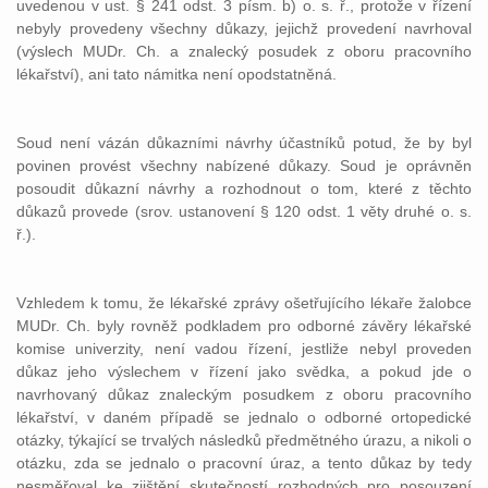
uvedenou v ust. § 241 odst. 3 písm. b) o. s. ř., protože v řízení
nebyly provedeny všechny důkazy, jejichž provedení navrhoval
(výslech MUDr. Ch. a znalecký posudek z oboru pracovního
lékařství), ani tato námitka není opodstatněná.
Soud není vázán důkazními návrhy účastníků potud, že by byl
povinen provést všechny nabízené důkazy. Soud je oprávněn
posoudit důkazní návrhy a rozhodnout o tom, které z těchto
důkazů provede (srov. ustanovení § 120 odst. 1 věty druhé o. s.
ř.).
Vzhledem k tomu, že lékařské zprávy ošetřujícího lékaře žalobce
MUDr. Ch. byly rovněž podkladem pro odborné závěry lékařské
komise univerzity, není vadou řízení, jestliže nebyl proveden
důkaz jeho výslechem v řízení jako svědka, a pokud jde o
navrhovaný důkaz znaleckým posudkem z oboru pracovního
lékařství, v daném případě se jednalo o odborné ortopedické
otázky, týkající se trvalých následků předmětného úrazu, a nikoli o
otázku, zda se jednalo o pracovní úraz, a tento důkaz by tedy
nesměřoval ke zjištění skutečností rozhodných pro posouzení