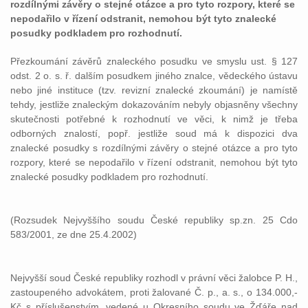
rozdílnými závěry o stejné otázce a pro tyto rozpory, které se
nepodařilo v řízení odstranit, nemohou být tyto znalecké
posudky podkladem pro rozhodnutí.
Přezkoumání závěrů znaleckého posudku ve smyslu ust. § 127
odst. 2 o. s. ř. dalším posudkem jiného znalce, vědeckého ústavu
nebo jiné instituce (tzv. revizní znalecké zkoumání) je namístě
tehdy, jestliže znaleckým dokazováním nebyly objasněny všechny
skutečnosti potřebné k rozhodnutí ve věci, k nimž je třeba
odborných znalostí, popř. jestliže soud má k dispozici dva
znalecké posudky s rozdílnými závěry o stejné otázce a pro tyto
rozpory, které se nepodařilo v řízení odstranit, nemohou být tyto
znalecké posudky podkladem pro rozhodnutí.
(Rozsudek Nejvyššího soudu České republiky sp.zn. 25 Cdo
583/2001, ze dne 25.4.2002)
Nejvyšší soud České republiky rozhodl v právní věci žalobce P. H.,
zastoupeného advokátem, proti žalované Č. p., a. s., o 134.000,-
Kč s příslušenstvím, vedené u Okresního soudu ve Žďáře nad