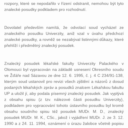
rozpory, které se nepodařilo v řízení odstranit, nemohou být tyto
znalecké posudky podkladem pro rozhodnutí.
Dovolatel především namítá, že odvolací soud vycházel ze
znaleckého posudku Univerzity, aniž vzal v úvahu předchozí
znalecké posudky, a rovněž se nezabýval listinnými důkazy, které
přehlíží i předmětný znalecký posudek.
Znalecký posudek lékařské fakulty Univerzity Palackého v
Olomouci byl vypracován na základě usnesení Okresního soudu
ve Žďáře nad Sázavou ze dne 12. 6. 1995, č. j. 4 C 234/91-138,
kterým soud ustanovil pro revizi všech zjištění a názorů z dosud
podaných lékařských zpráv a posudků znalcem Lékařskou fakultu
UP a uložil jí, aby podala písemný znalecký posudek. Jak vyplývá
z obsahu spisu (z tzv. nálezové části posudku Univerzity),
podkladem pro vypracování tohoto ústavního posudku byl kromě
obsahu soudního spisu též posudek MUDr. M. D., znalecký
posudek MUDr. M. K., CSc., jakož i vyjádření MUDr. J. ze 3. 12.
1990 a z 24. 11. 1994, oznámení o úrazu žalobce včetně popisu