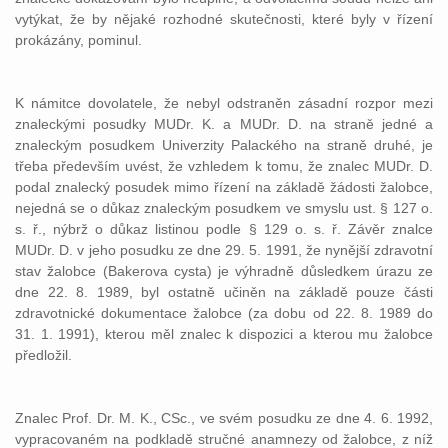
vytýkat, že by nějaké rozhodné skutečnosti, které byly v řízení
prokázány, pominul.
K námitce dovolatele, že nebyl odstraněn zásadní rozpor mezi
znaleckými posudky MUDr. K. a MUDr. D. na straně jedné a
znaleckým posudkem Univerzity Palackého na straně druhé, je
třeba především uvést, že vzhledem k tomu, že znalec MUDr. D.
podal znalecký posudek mimo řízení na základě žádosti žalobce,
nejedná se o důkaz znaleckým posudkem ve smyslu ust. § 127 o.
s. ř., nýbrž o důkaz listinou podle § 129 o. s. ř. Závěr znalce
MUDr. D. v jeho posudku ze dne 29. 5. 1991, že nynější zdravotní
stav žalobce (Bakerova cysta) je výhradně důsledkem úrazu ze
dne 22. 8. 1989, byl ostatně učiněn na základě pouze části
zdravotnické dokumentace žalobce (za dobu od 22. 8. 1989 do
31. 1. 1991), kterou měl znalec k dispozici a kterou mu žalobce
předložil.
Znalec Prof. Dr. M. K., CSc., ve svém posudku ze dne 4. 6. 1992,
vypracovaném na podkladě stručné anamnezy od žalobce, z níž