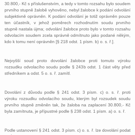
30.800,- Kč s příslušenstvím, a tedy v tomto rozsahu bylo soudem
prvního stupně žalobě vyhověno, nebyl žalobce k podání odvolání
subjektivně oprávněn. K podání odvolání je totiž oprávněn pouze
ten účastník, v jehož poměrech rozhodnutím soudu prvního
stupně nastala újma; odvolání žalobce proto bylo v tomto rozsahu
odvolacím soudem zcela správně odmítnuto jako podané někým,
kdo k tomu není oprávněn [§ 218 odst. 1 písm. b) o. s. ř.].
Nejvyšší soud proto dovolání žalobce proti tomuto výroku
rozsudku odvolacího soudu podle § 243b odst. 1 část věty před
středníkem a odst. 5 o. s. ř. zamítl.
Dovolání z důvodu podle § 241 odst. 3 písm. c) o. s. ř. proti
výroku rozsudku odvolacího soudu, kterým byl rozsudek soudu
prvního stupně změněn tak, že žaloba na zaplacení 30.800,- Kč
byla zamítnuta, je přípustné podle § 238 odst. 1 písm. a) o. s. ř.
Podle ustanovení § 241 odst. 3 písm. c) o. s. ř. lze dovolání podat