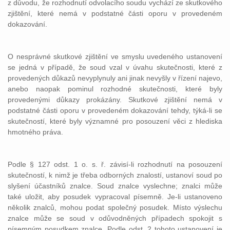
z důvodu, že rozhodnutí odvolacího soudu vychází ze skutkového
zjištění, které nemá v podstatné části oporu v provedeném
dokazování.
O nesprávné skutkové zjištění ve smyslu uvedeného ustanovení
se jedná v případě, že soud vzal v úvahu skutečnosti, které z
provedených důkazů nevyplynuly ani jinak nevyšly v řízení najevo,
anebo naopak pominul rozhodné skutečnosti, které byly
provedenými důkazy prokázány. Skutkové zjištění nemá v
podstatné části oporu v provedeném dokazování tehdy, týká-li se
skutečností, které byly významné pro posouzení věci z hlediska
hmotného práva.
Podle § 127 odst. 1 o. s. ř. závisí-li rozhodnutí na posouzení
skutečností, k nimž je třeba odborných znalostí, ustanoví soud po
slyšení účastníků znalce. Soud znalce vyslechne; znalci může
také uložit, aby posudek vypracoval písemně. Je-li ustanoveno
několik znalců, mohou podat společný posudek. Místo výslechu
znalce může se soud v odůvodněných případech spokojit s
písemným posudkem znalce. Podle odst. 2 tohoto ustanovení je