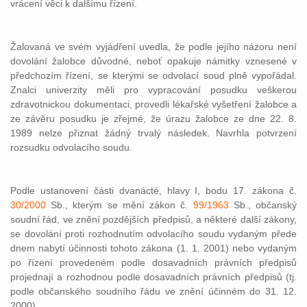
vrácení věci k dalšímu řízení.
Žalovaná ve svém vyjádření uvedla, že podle jejího názoru není
dovolání žalobce důvodné, neboť opakuje námitky vznesené v
předchozím řízení, se kterými se odvolací soud plně vypořádal.
Znalci univerzity měli pro vypracování posudku veškerou
zdravotnickou dokumentaci, provedli lékařské vyšetření žalobce a
ze závěru posudku je zřejmé, že úrazu žalobce ze dne 22. 8.
1989 nelze přiznat žádný trvalý následek. Navrhla potvrzení
rozsudku odvolacího soudu.
Podle ustanovení části dvanácté, hlavy I, bodu 17. zákona č.
30/2000
Sb., kterým se mění zákon č.
99/1963
Sb., občanský
soudní řád, ve znění pozdějších předpisů, a některé další zákony,
se dovolání proti rozhodnutím odvolacího soudu vydaným přede
dnem nabytí účinnosti tohoto zákona (1. 1. 2001) nebo vydaným
po řízení provedeném podle dosavadních právních předpisů
projednají a rozhodnou podle dosavadních právních předpisů (tj.
podle občanského soudního řádu ve znění účinném do 31. 12.
2000).