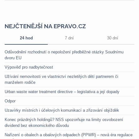
NEJČTENĚJŠÍ NA EPRAVO.CZ
24 hod
7 dní
30 dní
Odůvodnění rozhodnutí o nepoložení předběžné otázky Soudnímu
dvoru EU
Výpověď pro nadbytečnost
Užívání nemovitosti ve vlastnictví nezletilých dětí partnerem či
manželem rodiče
Urban waste water treatment directive – legislativa a její dopady
Odpor
Uzavírky místních i účelových komunikací a zřizování objížděk
Konec prázdných holdingů? NSS upozorňuje na limity osvobození
dividend bez ekonomického důvodu
Nařízení o obalech a obalových odpadech (PPWR) – nová éra regulace