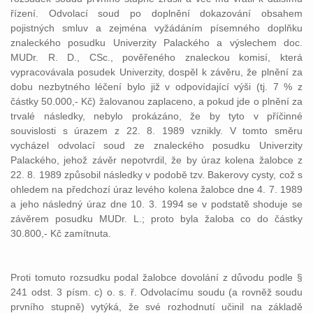
řízení. Odvolací soud po doplnění dokazování obsahem
pojistných smluv a zejména vyžádáním písemného doplňku
znaleckého posudku Univerzity Palackého a výslechem doc.
MUDr. R. D., CSc., pověřeného znaleckou komisí, která
vypracovávala posudek Univerzity, dospěl k závěru, že plnění za
dobu nezbytného léčení bylo již v odpovídající výši (tj. 7 % z
částky 50.000,- Kč) žalovanou zaplaceno, a pokud jde o plnění za
trvalé následky, nebylo prokázáno, že by tyto v příčinné
souvislosti s úrazem z 22. 8. 1989 vznikly. V tomto směru
vycházel odvolací soud ze znaleckého posudku Univerzity
Palackého, jehož závěr nepotvrdil, že by úraz kolena žalobce z
22. 8. 1989 způsobil následky v podobě tzv. Bakerovy cysty, což s
ohledem na předchozí úraz levého kolena žalobce dne 4. 7. 1989
a jeho následný úraz dne 10. 3. 1994 se v podstatě shoduje se
závěrem posudku MUDr. L.; proto byla žaloba co do částky
30.800,- Kč zamítnuta.
Proti tomuto rozsudku podal žalobce dovolání z důvodu podle §
241 odst. 3 písm. c) o. s. ř. Odvolacímu soudu (a rovněž soudu
prvního stupně) vytýká, že své rozhodnutí učinil na základě