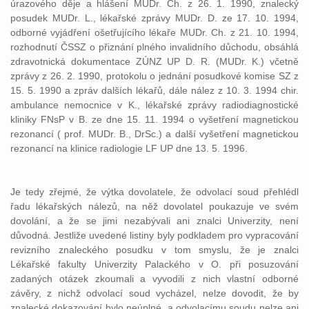
úrazového děje a hlášení MUDr. Ch. z 26. 1. 1990, znalecký
posudek MUDr. L., lékařské zprávy MUDr. D. ze 17. 10. 1994,
odborné vyjádření ošetřujícího lékaře MUDr. Ch. z 21. 10. 1994,
rozhodnutí ČSSZ o přiznání plného invalidního důchodu, obsáhlá
zdravotnická dokumentace ZÚNZ UP D. R. (MUDr. K.) včetně
zprávy z 26. 2. 1990, protokolu o jednání posudkové komise SZ z
15. 5. 1990 a zpráv dalších lékařů, dále nález z 10. 3. 1994 chir.
ambulance nemocnice v K., lékařské zprávy radiodiagnostické
kliniky FNsP v B. ze dne 15. 11. 1994 o vyšetření magnetickou
rezonancí ( prof. MUDr. B., DrSc.) a další vyšetření magnetickou
rezonancí na klinice radiologie LF UP dne 13. 5. 1996.
Je tedy zřejmé, že výtka dovolatele, že odvolací soud přehlédl
řadu lékařských nálezů, na něž dovolatel poukazuje ve svém
dovolání, a že se jimi nezabývali ani znalci Univerzity, není
důvodná. Jestliže uvedené listiny byly podkladem pro vypracování
revizního znaleckého posudku v tom smyslu, že je znalci
Lékařské fakulty Univerzity Palackého v O. při posuzování
zadaných otázek zkoumali a vyvodili z nich vlastní odborné
závěry, z nichž odvolací soud vycházel, nelze dovodit, že by
znalecké dokazování bylo neúplné, a odvolacímu soudu nelze ani