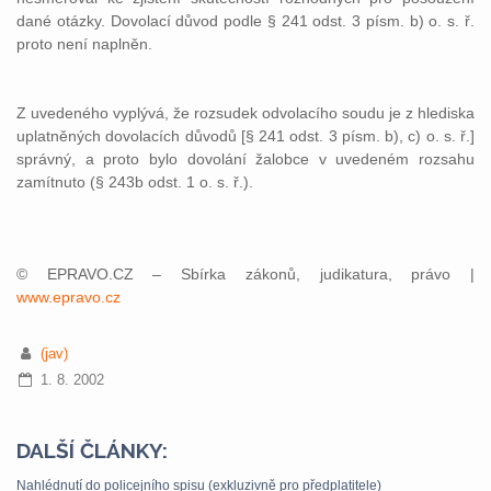
dané otázky. Dovolací důvod podle § 241 odst. 3 písm. b) o. s. ř.
proto není naplněn.
Z uvedeného vyplývá, že rozsudek odvolacího soudu je z hlediska
uplatněných dovolacích důvodů [§ 241 odst. 3 písm. b), c) o. s. ř.]
správný, a proto bylo dovolání žalobce v uvedeném rozsahu
zamítnuto (§ 243b odst. 1 o. s. ř.).
© EPRAVO.CZ – Sbírka zákonů, judikatura, právo |
www.epravo.cz
(jav)
1. 8. 2002
DALŠÍ ČLÁNKY:
Nahlédnutí do policejního spisu (exkluzivně pro předplatitele)