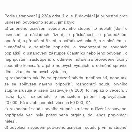
Podle ustanovení § 238a odst. 1 o. s. ř. dovolání je přípustné proti
usnesení odvolacího soudu, jímž bylo
a) změněno usnesení soudu prvního stupně: to neplatí, jde-li o
usnesení o nákladech řízení, o příslušnosti, o předběžném
opatření, o přerušení řízení, o pořádkové pokutě, o znalečném, o
tlumočném, o soudním poplatku, o osvobození od soudních
poplatků, o ustanovení zástupce účastníku nebo jeho odvolání, o
nepřipuštění zastoupení, o odměně notáře za prováděné úkony
soudního komisaře a jeho hotových výdajích, o odměně správce
dědictví a jeho hotových výdajích,
b) rozhodnuto tak, že se zpětvzetí návrhu nepřipouští, nebo tak,
že se zpětvzetí návrhu připouští, rozhodnutí soudu prvního
stupně zrušuje a řízení zastavuje (§ 208): to neplatí o věcech, v
nichž bylo rozhodnuto o peněžitém plnění nepřevyšujícím
20.000,-Kč a v obchodních věcech 50.000,-Kč,
c) rozhodnutí soudu prvního stupně zrušeno a řízení zastaveno,
popřípadě věc byla postoupena orgánu, do jehož pravomoci
náleží,
d) odvolacím soudem potvrzeno usnesení soudu prvního stupně,