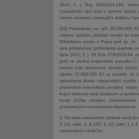
2014, č. j. Ncp 543/2014-183, Vrch
(vyloučené) věci jsou v prvním stupni
tohoto usnesení postoupil k dalšímu ří
[15] Pohledávku ve výši 20.000.000 Kč
zákona žalobce přihlásil rovněž do in
Městského soudu v Praze pod sp. zn. 
sice přihlášenou pohledávku popřela c
října 2012, č. j. 89 ICm 273/2010-84, u
jiné) ze závěrů znaleckého posudku č
kterým byla stanovena obvyklá (tržní
částku 70.000.000 Kč, a uzavřel, že 
způsobena škoda odpovídající rozdílu 
předmětné nemovitosti prodány, kdyby
kupní smlouva mezi žalobcem a společn
trvaly účinky zahájení insolvenční
předmětnými nemovitostmi disponovat.
3. Na takto ustaveném základě soud prvn
§ 101 odst. 1, § 105, § 111 odst. 1 a 
následujícím závěrům: