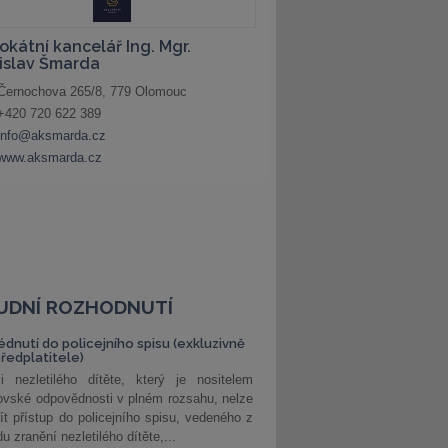
UDNÍ ROZHODNUTÍ
édnutí do policejního spisu (exkluzivně
předplatitele)
i nezletilého dítěte, který je nositelem
ovské odpovědnosti v plném rozsahu, nelze
ít přístup do policejního spisu, vedeného z
u zranění nezletilého dítěte,...