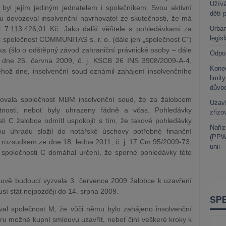
Užívá
 byl jejím jediným jednatelem i společníkem. Svou aktivní
dětí 
hu dovozoval insolvenční navrhovatel ze skutečnosti, že má
i 7.113.426,01 Kč. Jako další věřitele s pohledávkami za
Urban
legis
 společnost COMMUNITAS s. r. o. (dále jen „společnost C“)
ka (šlo o odštěpný závod zahraniční právnické osoby – dále
Odpo
 dne 25. června 2009, č. j. KSCB 26 INS 3908/2009-A-4,
Kone
éhož dne, insolvenční soud oznámil zahájení insolvenčního
limit
důvo
movala společnost MBM insolvenční soud, že za žalobcem
Uzaví
tnosti, neboť byly uhrazeny řádně a včas. Pohledávky
zřizo
ti C žalobce odmítl uspokojit s tím, že takové pohledávky
Naříz
nou úhradu složil do notářské úschovy potřebné finanční
(PPWR
ě rozsudkem ze dne 18. ledna 2011, č. j. 17 Cm 95/2009-73,
unii
i společnosti C domáhal určení, že sporné pohledávky této
uvě budoucí vyzvala 3. července 2009 žalobce k uzavření
sí stát nejpozději do 14. srpna 2009.
val společnost M, že vůči němu bylo zahájeno insolvenční
oru možné kupní smlouvu uzavřít, neboť činí veškeré kroky k