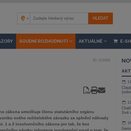
ÁZORY
SOUDNÍ ROZHODNUTÍ
AKTUÁLNĚ
E-S
NO
ID: 115468
AKT
1
Claud
(onli
1
ChatG
ího zákona umožňuje členu statutárního orgánu
živé 
 vzniku svého ručitelského závazku za splnění náhrady
1
t. 1 a 2 insolvenčního zákona jen tak, že bez
Gemin
enčního návrhu informuje insolvenční soud o tom, že