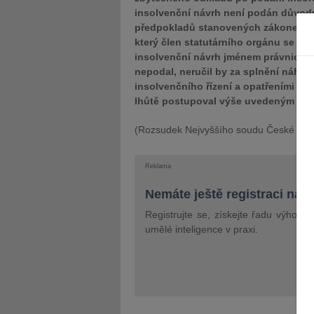
insolvenční návrh není podán důvodn
předpokladů stanovených zákonem pr
který člen statutárního orgánu se na
insolvenční návrh jménem právnické 
nepodal, neručil by za splnění náhr
insolvenčního řízení a opatřeními př
lhůtě postupoval výše uvedeným zp
(Rozsudek Nejvyššího soudu České repu
Reklama
Nemáte ještě registraci na 
Registrujte se, získejte řadu výhod 
umělé inteligence v praxi.