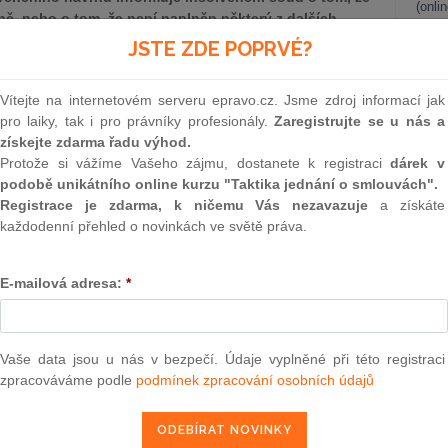
(onli
ě, nebo o tom, že není naplněn některý z dalších
o vydání rozhodnutí o úpadku. Není přitom rozhodné,
2
JSTE ZDE POPRVÉ?
 podání insolvenčního návrhu podílel; i kdyby
Prakt
smluv
osoby některý ze členů jeho statutárního orgánu
Vítejte na internetovém serveru epravo.cz. Jsme zdroj informací jak
ady škody nebo jiné újmy způsobené zahájením
0
pro laiky, tak i pro právníky profesionály.
Zaregistrujte se u nás a
ijatými v jeho průběhu jen tehdy, kdyby ve stanovené
Prakt
získejte zdarma řadu výhod.
ůsobem.
judik
Protože si vážíme Vašeho zájmu, dostanete k registraci
dárek v
podobě unikátního online kurzu "Taktika jednání o smlouvách".
bliky č.j. 29 Cdo 181/2020-660 ze dne 30.6.2022)
ONL
Registrace je zdarma, k ničemu Vás nezavazuje
a získáte
každodenní přehled o novinkách ve světě práva.
Vnos
valor
soud
epravo.cz?
E-mailová adresa:
*
Výpo
a jako dárek Vám zašleme aktuální online kurz na využití
neom
Nová 
Vaše data jsou u nás v bezpečí. Údaje vyplněné při této registraci
REGISTROVAT ZDE
zpracováváme podle
podmínek zpracování osobních údajů
Změn
energ
Čern