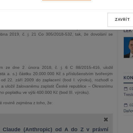
dl v právní věci žalobce Casta a. s., se sídlem v P.,
se sídlem v P., proti žalovanému R. Š., narozenému XY,
dvokátem, se sídlem v P., o zaplacení částky 20.000.000 Kč
ZAVŘÍT
o soudu v Berouně pod sp. zn. 6 C 88/2015, o dovolání
oudu v Praze ze dne 30. ledna 2019, č. j. 21 Co 305/2018-
LEK
bna 2019, č. j. 21 Co 305/2018-532, tak, že dovolání se
áš Sokol
JUDr. Martin Maisner, Ph.D.,
MCIArb
ktora
Kurzy lektora
m ze dne 2. února 2018, č. j. 6 C 88/2015-416, uložil
asta a. s.) částku 20.000.000 Kč s příslušenstvím tvořeným
KON
d 22. září 2009 do zaplacení (bod I. výroku), rozhodl o
) a uložil žalovanému zaplatit České republice – Okresnímu
0
 poplatku ve výši 400.000 Kč (bod III. výroku).
Trest
é rovině zejména z toho, že:
0
Daňov
Claude (Anthropic) od A do Z v právní