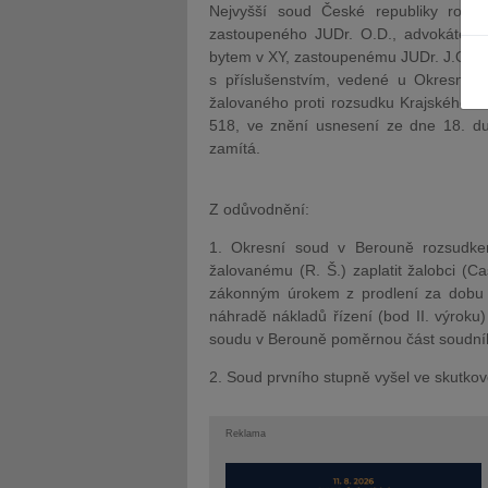
Nejvyšší soud České republiky rozho
zastoupeného JUDr. O.D., advokátem, 
bytem v XY, zastoupenému JUDr. J.O., a
s příslušenstvím, vedené u Okresníh
žalovaného proti rozsudku Krajského s
518, ve znění usnesení ze dne 18. du
JUDr. Tomáš Nielsen
JUDr. Tom
zamítá.
Kurzy lektora
Kurzy le
Z odůvodnění:
1. Okresní soud v Berouně rozsudke
žalovanému (R. Š.) zaplatit žalobci (C
zákonným úrokem z prodlení za dobu o
náhradě nákladů řízení (bod II. výroku
soudu v Berouně poměrnou část soudního
2. Soud prvního stupně vyšel ve skutkov
Reklama