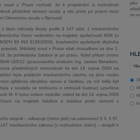
jako
ní soud v Praze rozhodl, že k projednání a rozhodnutí
ohle
 věcně příslušné okresní soudy a věc proto po právní moci
na uv
zení Okresnímu soudu v Berouně.
 z titulu náhrady škody podle § 147 odst. 1 insolvenčního
solvenčního řízení vedeného na majetek společnosti MSK (u
MSPH 89 INS 6195/2009). Insolvenční správkyně dlužníka
o pravosti, Městský soud v Praze však rozsudkem ze dne 1.
HLE
rčil, že pohledávka žalobce je po právu. Vyšel přitom (mimo
. 3640-150/12 zpracovaného znalcem Ing. Janem Benešem,
) cena předmětných nemovitostí ke dni 14. srpna 2009 na
žalobci byla podáním insolvenčního návrhu na jeho osobu
O
mezi zjištěnou obvyklou cenou a částkou, za níž měly být
 byla v souladu se smlouvou o smlouvě budoucí uzavřena
A
ostí M. K tomu ovšem nedošlo, neboť ke dni 14. srpna 2009
A
ho řízení na majetek žalobce a žalobce proto nemohl s
In
ího stupně – odkazuje (mimo jiné) na ustanovení § 3, § 97,
§ 147 insolvenčního zákona (v rozhodném znění) – dospěl k