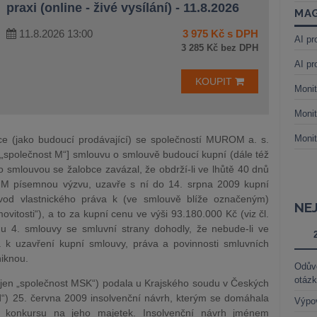
praxi (online - živé vysílání) - 11.8.2026
MAG
11.8.2026 13:00
3 975 Kč s DPH
AI pr
3 285 Kč bez DPH
AI pr
KOUPIT
Monit
Monit
Monit
ce (jako budoucí prodávající) se společností MUROM a. s.
 „společnost M“] smlouvu o smlouvě budoucí kupní (dále též
 smlouvou se žalobce zavázal, že obdrží-li ve lhůtě 40 dnů
i M písemnou výzvu, uzavře s ní do 14. srpna 2009 kupní
vod vlastnického práva k (ve smlouvě blíže označeným)
NE
itosti“), a to za kupní cenu ve výši 93.180.000 Kč (viz čl.
odu 4. smlouvy se smluvní strany dohodly, že nebude-li ve
 k uzavření kupní smlouvy, práva a povinnosti smluvních
iknou.
Odůvo
otáz
ž jen „společnost MSK“) podala u Krajského soudu v Českých
ud“) 25. června 2009 insolvenční návrh, kterým se domáhala
Výpo
ní konkursu na jeho majetek. Insolvenční návrh jménem