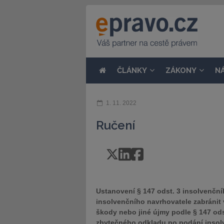
ČLÁNKY
ZÁKONY
N
1. 11. 2022
Ručení
Ustanovení § 147 odst. 3 insolvenčn
insolvenčního navrhovatele zabránit
škody nebo jiné újmy podle § 147 ods
zbytečného odkladu po podání insolv