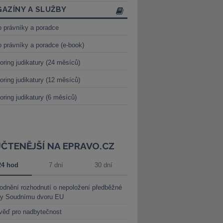
AZÍNY A SLUŽBY
o právníky a poradce
o právníky a poradce (e-book)
oring judikatury (24 měsíců)
oring judikatury (12 měsíců)
oring judikatury (6 měsíců)
JČTENĚJŠÍ NA EPRAVO.CZ
24 hod
7 dní
30 dní
dnění rozhodnutí o nepoložení předběžné
ky Soudnímu dvoru EU
věď pro nadbytečnost