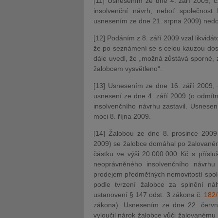
[11] Usnesením ze dne 4. září 2009, č
insolvenční návrh, neboť společnost
usnesením ze dne 21. srpna 2009) nedop
[12] Podáním z 8. září 2009 vzal likvidát
že po seznámení se s celou kauzou dospě
dále uvedl, že „možná zůstává sporné, 
žalobcem vysvětleno“.
[13] Usnesením ze dne 16. září 2009, 
usnesení ze dne 4. září 2009 (o odmítnu
insolvenčního návrhu zastavil. Usnesen
moci 8. října 2009.
[14] Žalobou ze dne 8. prosince 200
2009) se žalobce domáhal po žalovaném 
částku ve výši 20.000.000 Kč s přísl
neoprávněného insolvenčního návrhu
prodejem předmětných nemovitostí spol
podle tvrzení žalobce za splnění ná
ustanovení § 147 odst. 3 zákona č.
182
zákona). Usnesením ze dne 22. červn
vyloučil nárok žalobce vůči žalovaném