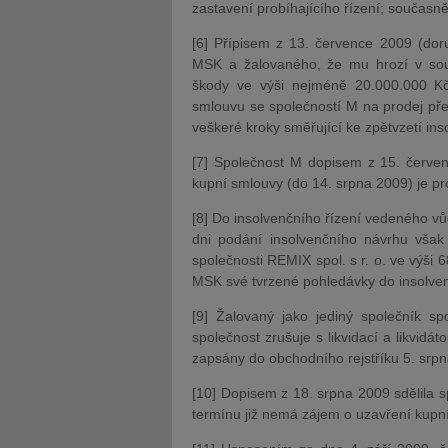
zastavení probíhajícího řízení; současn
[6] Přípisem z 13. července 2009 (dor
MSK a žalovaného, že mu hrozí v souvi
škody ve výši nejméně 20.000.000 Kč
smlouvu se společností M na prodej pře
veškeré kroky směřující ke zpětvzetí ins
[7] Společnost M dopisem z 15. červen
kupní smlouvy (do 14. srpna 2009) je 
[8] Do insolvenčního řízení vedeného vůč
dni podání insolvenčního návrhu však
společnosti REMIX spol. s r. o. ve výši
MSK své tvrzené pohledávky do insolvenč
[9] Žalovaný jako jediný společník s
společnost zrušuje s likvidací a likvidá
zapsány do obchodního rejstříku 5. srp
[10] Dopisem z 18. srpna 2009 sdělila 
termínu již nemá zájem o uzavření kupn