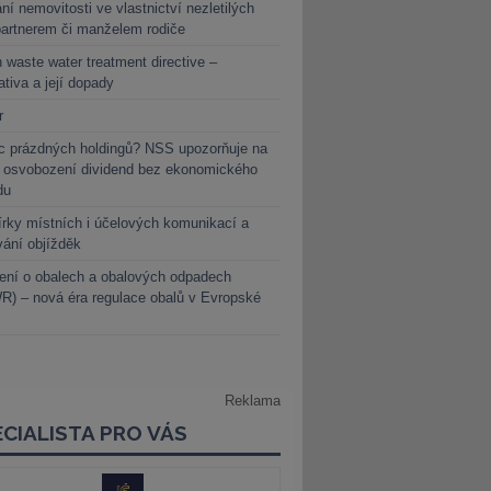
ní nemovitosti ve vlastnictví nezletilých
partnerem či manželem rodiče
 waste water treatment directive –
lativa a její dopady
r
c prázdných holdingů? NSS upozorňuje na
y osvobození dividend bez ekonomického
du
rky místních i účelových komunikací a
vání objížděk
ení o obalech a obalových odpadech
) – nová éra regulace obalů v Evropské