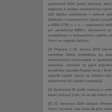
společnosti MSK podal žalovaný, který
legitimaci k podání insolvenčního návr
vůči žalobci pohledávky v celkové výš
žalobcem v insolvenčním návrhu označil
a MBM-STAV, s. r. o. – organizační slož
jen „společnost MBM“). Usnesením ze
zveřejněným v insolvenčním rejstříku t
řízení na majetek žalobce.
[3] Přípisem z 26. června 2009 infor
neeviduje žádné pohledávky po spla
insolvenčního navrhovatele a společnos
neexistují, nicméně na jejich případ
prostředky (později Krajský soud v Brn
vyhověl žalobě, kterou se žalobce vůč
společnosti vůči žalobci neexistují).
[4] Společnost M podle smlouvy o smlo
kupní smlouvy s tím, že se tak ovšem mu
[5] 10. července 2009 žalobce informo
řízení, nicméně i tak bude dle jeho náz