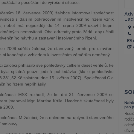
ě požádal o posečkání do vyřešení situace.
učeným 18. července 2009) žalobce informoval společnost
slosti s dalším pokračováním insolvenčního řízení vznik
, neboť má nejpozději do 14. srpna 2009 uzavřít kupní
dmětných nemovitostí. Oba adresáty proto žádá, aby učinili
olvenčního návrhu a zastavení insolvenčního řízení.
ce 2009 sdělila žalobci, že stanovený termín pro uzavření
pro ni konečný a vzhledem k investičním záměrům neměnný.
i žalobci přihlásilo své pohledávky celkem deset věřitelů, ke
 byla splatná pouze jediná pohledávka (šlo o pohledávku
 68.381,52 Kč splatnou dne 15. května 2007). Společnosti C a
ního řízení nepřihlásily.
SO
polečnosti MSK rozhodl, že ke dni 31. července 2009 se
torem jmenoval Mgr. Martina Krtila. Uvedené skutečnosti byly
Nahl
na 2009.
pro 
Rodič
společnost M žalobci, že s ohledem na uplynutí stanoveného
rodič
í smlouvy.
odepř
důvod