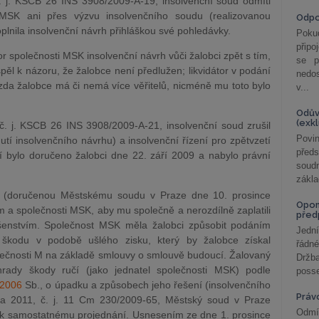
. j. KSCB 26 INS 3908/2009-A-19, insolvenční soud odmítl
 MSK ani přes výzvu insolvenčního soudu (realizovanou
Odp
lnila insolvenční návrh přihláškou své pohledávky.
Poku
připo
or společnosti MSK insolvenční návrh vůči žalobci zpět s tím,
se p
l k názoru, že žalobce není předlužen; likvidátor v podání
nedo
zda žalobce má či nemá více věřitelů, nicméně mu toto bylo
v...
Odův
(exk
č. j. KSCB 26 INS 3908/2009-A-21, insolvenční soud zrušil
Povin
tí insolvenčního návrhu) a insolvenční řízení pro zpětvzetí
před
í bylo doručeno žalobci dne 22. září 2009 a nabylo právní
soudn
zákla
9 (doručenou Městskému soudu v Praze dne 10. prosince
Opom
a společnosti MSK, aby mu společně a nerozdílně zaplatili
před
ušenstvím. Společnost MSK měla žalobci způsobit podáním
Jední
 škodu v podobě ušlého zisku, který by žalobce získal
řádné
ečnosti M na základě smlouvy o smlouvě budoucí. Žalovaný
Držba
hrady škody ručí (jako jednatel společnosti MSK) podle
posse
/2006
Sb., o úpadku a způsobech jeho řešení (insolvenčního
Práv
a 2011, č. j. 11 Cm 230/2009-65, Městský soud v Praze
Odmít
u k samostatnému projednání. Usnesením ze dne 1. prosince