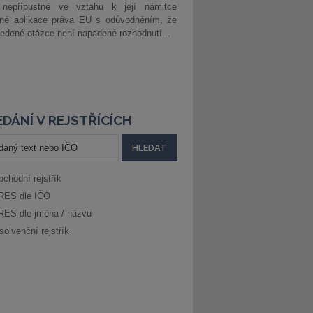
 nepřípustné ve vztahu k její námitce
dně aplikace práva EU s odůvodněním, že
edené otázce není napadené rozhodnutí...
DÁNÍ V REJSTŘÍCÍCH
bchodní rejstřík
RES dle IČO
RES dle jména / názvu
solvenční rejstřík