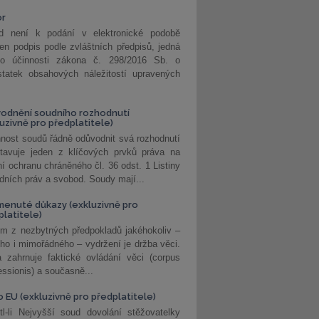
or
d není k podání v elektronické podobě
jen podpis podle zvláštních předpisů, jedná
o účinnosti zákona č. 298/2016 Sb. o
statek obsahových náležitostí upravených
odnění soudního rozhodnutí
luzivně pro předplatitele)
nost soudů řádně odůvodnit svá rozhodnutí
stavuje jeden z klíčových prvků práva na
í ochranu chráněného čl. 36 odst. 1 Listiny
dních práv a svobod. Soudy mají...
enuté důkazy (exkluzivně pro
platitele)
m z nezbytných předpokladů jakéhokoliv –
ho i mimořádného – vydržení je držba věci.
 zahrnuje faktické ovládání věci (corpus
ssionis) a současně...
o EU (exkluzivně pro předplatitele)
l-li Nejvyšší soud dovolání stěžovatelky