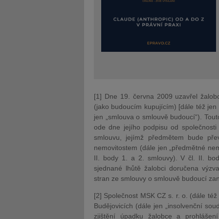
[1] Dne 19. června 2009 uzavřel žalob
(jako budoucím kupujícím) [dále též jen
jen „smlouva o smlouvě budoucí“). Touto
ode dne jejího podpisu od společnost
smlouvu, jejímž předmětem bude pře
nemovitostem (dále jen „předmětné nemov
II. body 1. a 2. smlouvy). V čl. II. b
sjednané lhůtě žalobci doručena výzva
stran ze smlouvy o smlouvě budoucí zan
[2] Společnost MSK CZ s. r. o. (dále té
Budějovicích (dále jen „insolvenční so
zjištění úpadku žalobce a prohláše