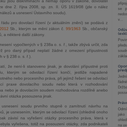
iku jsou diskriminační a nemají oporu v zákoně, dovolatel
připo
 dne 2. října 2008, sp. zn. II. ÚS 1619/08 (jde o nález
se p
nálezů a usnesení Ústavního soudu).
nedo
v...
ádu pro dovolací řízení (v aktuálním znění) se podává z
2012
Sb., kterým se mění zákon č.
99/1963
Sb., občanský
Odův
(exk
, a některé další zákony.
Povin
sení vypočtených v § 238a o. s. ř., takže zbývá určit, zda
před
yž pro daný případ neplatí žádné z omezení přípustnosti
soudn
zákla
 v § 238 o. s. ř.).
tí, že není-li stanoveno jinak, je dovolání přípustné proti
Opom
před
u, kterým se odvolací řízení končí, jestliže napadené
Jední
otného nebo procesního práva, při jejímž řešení se odvolací
řádné
ací praxe dovolacího soudu nebo která v rozhodování
Držba
na nebo je dovolacím soudem rozhodována rozdílně anebo
posse
ávní otázka posouzena jinak.
Práv
il usnesení soudu prvního stupně o zamítnutí návrhu na
Odmít
ků, je usnesením, kterým se odvolací řízení (ohledně onoho
jako
ak závisí na vyřešení otázky procesního práva, která v
ohle
byla vyřešena, totiž na posouzení otázky, zda podnikateli
na uv