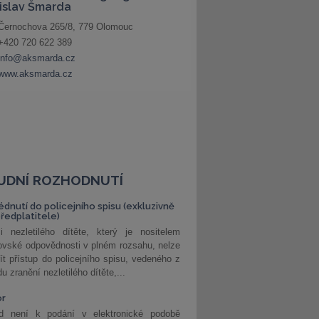
UDNÍ ROZHODNUTÍ
édnutí do policejního spisu (exkluzivně
předplatitele)
i nezletilého dítěte, který je nositelem
ovské odpovědnosti v plném rozsahu, nelze
ít přístup do policejního spisu, vedeného z
u zranění nezletilého dítěte,...
or
d není k podání v elektronické podobě