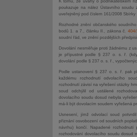
K tomu, že úvahy o podnikatelském riz
poukazuje na nález Ústavního soudu ze
uveřejněný pod číslem 161/2008 Sbírky 
Rozhodné znění občanského soudního ř
bodů 1. a 7., článku II., zákona č.
404/
soudní řád, ve znění pozdějších předpisů
Dovolání nesměřuje proti žádnému z usne
je přípustné podle § 237 o. s. ř. (kd
dovolání podle § 237 o. s. ř., vypočtených
Podle ustanovení § 237 o. s. ř. pak pla
každému rozhodnutí odvolacího soud
rozhodnutí závisí na vyřešení otázky hm
soud odchýlil od ustálené rozhodov
dovolacího soudu dosud nebyla vyřeše
má-li být dovolacím soudem vyřešená pr
Usnesení, jímž odvolací soud potvrd
přiznání osvobození od soudních poplat
návrhu) končí. Napadené rozhodnutí p
rozhodování dovolacího soudu dosud ne