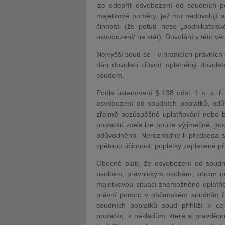
lze odepřít osvobození od soudních po
majetkové poměry, jež mu nedovolují s
činnosti (že potud nese „podnikatelsk
osvobození/ na stát). Dovolání v této věci
Nejvyšší soud se - v hranicích právních
dán dovolací důvod uplatněný dovolat
soudem.
Podle ustanovení § 138 odst. 1 o. s. ř
osvobození od soudních poplatků, odův
zřejmě bezúspěšné uplatňování nebo br
poplatků zcela lze pouze výjimečně, jso
odůvodněno. Nerozhodne-li předseda se
zpětnou účinnost; poplatky zaplacené p
Obecně platí, že osvobození od soudní
osobám, právnickým osobám, obcím neb
majetkovou situaci znemožněno uplatňo
právní pomoc v občanském soudním říz
soudních poplatků soud přihlíží k 
poplatku, k nákladům, které si pravdě