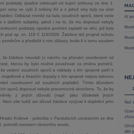
sní podstaty úpadce odstoupil od kupní smlouvy ze dne 1.
MAG
upní ceny ve výši 3 milióny Kč a z jehož viny byly na účet
žalobci. Odkázal rovněž na řadu soudních sporů, které vede
AI pr
a s dalšími subjekty, jakož i na to, že mu doposud nebyly
Monit
onkursní podstaty úpadce povinen zaplatit ve věci, jež byla
h pod sp. zn. 118 C 119/2009. Žalobce též projevil ochotu
Monit
m poměrům a předložit k nim důkazy, bude-li k tomu soudem
Monit
, že žalobce neuvádí (v návrhu na přiznání osvobození od
lnost, kterou by bylo možné považovat za změnu poměrů.
, že vedení soudních sporů a náklady s tím spojené patří k
é majetkové a finanční dopady s tím spojené nejsou takovou
NE
iznání osvobození od soudních poplatků. Tímto důvodem
dních sporů doposud nebyla pravomocně skončena. To, že by
nily z jiných důvodů (např. jako důsledek jiných
í. Není zde tudíž ani důvod žalobce vyzývat k doplnění jeho
Než s
Uzaví
zřizo
 Hradci Králové - pobočka v Pardubicích usnesením ze dne
6, potvrdil usnesení okresního soudu.
Užívá
dětí 