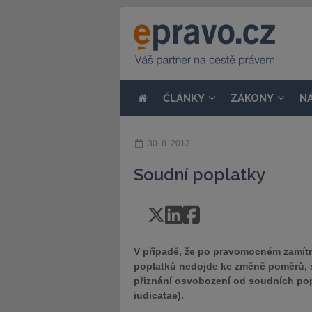
ČLÁNKY
ZÁKONY
N
30. 8. 2013
Soudní poplatky
V případě, že po pravomocném zamítn
poplatků nedojde ke změně poměrů, s
přiznání osvobození od soudních pop
iudicatae).