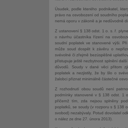
Úsudek, podle kterého podnikatel, kte
právo na osvobození od soudního poplatk
nemá oporu v zákoně a je nedůvodně di
Z ustanovení § 138 odst. 1 o. s. ř. plyn
o návrhu účastníka řízení na osvoboze
soudní poplatek ve stanovené výši. Při 
může soud dospět k závěru o nepřizná
svévolné či zřejmě bezúspěšné uplatňo
přistupuje ještě nezbytnost splnění dal
důvodů. Soudy v dané věci přitom zjis
poplatek a nezjistily, že by šlo o sv
žalobci přiznat minimálně částečné osvo
Z rozhodnutí obou soudů není patrno, 
podmínky stanovené v § 138 odst. 1 o.
přičemž tím, zda nejsou splněny po
poplatků, se soudy (v rozporu s § 138 od
svobod) nezabývaly. Potud dovolatel odk
o nález ze dne 27. února 2013).