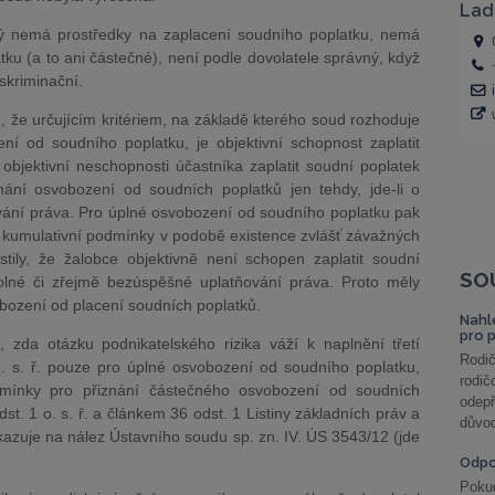
rý nemá prostředky na zaplacení soudního poplatku, nemá
u (a to ani částečné), není podle dovolatele správný, když
skriminační.
e, že určujícím kritériem, na základě kterého soud rozhoduje
ní od soudního poplatku, je objektivní schopnost zaplatit
objektivní neschopnosti účastníka zaplatit soudní poplatek
ní osvobození od soudních poplatků jen tehdy, jde-li o
vání práva. Pro úplné osvobození od soudního poplatku pak
ší kumulativní podmínky v podobě existence zvlášť závažných
tily, že žalobce objektivně není schopen zaplatit soudní
SO
évolné či zřejmě bezúspěšné uplatňování práva. Proto měly
bození od placení soudních poplatků.
Nahl
pro 
zda otázku podnikatelského rizika váží k naplnění třetí
Rodič
 s. ř. pouze pro úplné osvobození od soudního poplatku,
rodič
dmínky pro přiznání částečného osvobození od soudních
odepř
st. 1 o. s. ř. a článkem 36 odst. 1 Listiny základních práv a
důvod
azuje na nález Ústavního soudu sp. zn. IV. ÚS 3543/12 (jde
Odp
Poku