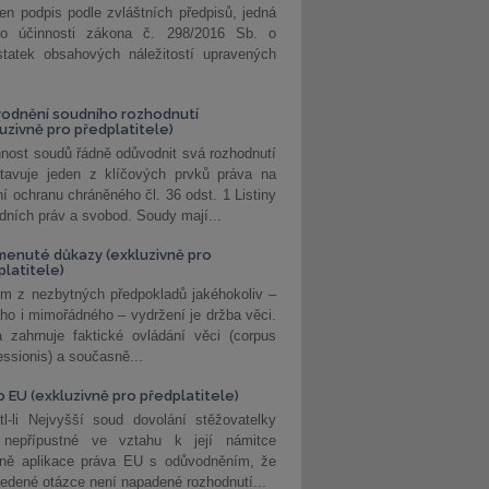
jen podpis podle zvláštních předpisů, jedná
o účinnosti zákona č. 298/2016 Sb. o
statek obsahových náležitostí upravených
odnění soudního rozhodnutí
luzivně pro předplatitele)
nost soudů řádně odůvodnit svá rozhodnutí
stavuje jeden z klíčových prvků práva na
í ochranu chráněného čl. 36 odst. 1 Listiny
dních práv a svobod. Soudy mají...
enuté důkazy (exkluzivně pro
platitele)
m z nezbytných předpokladů jakéhokoliv –
ho i mimořádného – vydržení je držba věci.
 zahrnuje faktické ovládání věci (corpus
ssionis) a současně...
o EU (exkluzivně pro předplatitele)
l-li Nejvyšší soud dovolání stěžovatelky
 nepřípustné ve vztahu k její námitce
dně aplikace práva EU s odůvodněním, že
edené otázce není napadené rozhodnutí...