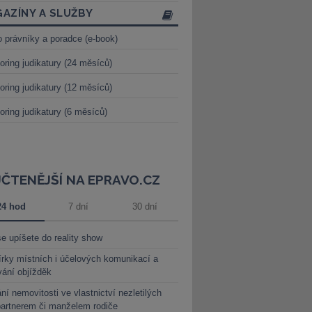
AZÍNY A SLUŽBY
o právníky a poradce (e-book)
oring judikatury (24 měsíců)
oring judikatury (12 měsíců)
oring judikatury (6 měsíců)
JČTENĚJŠÍ NA EPRAVO.CZ
24 hod
7 dní
30 dní
e upíšete do reality show
rky místních i účelových komunikací a
vání objížděk
ní nemovitosti ve vlastnictví nezletilých
partnerem či manželem rodiče