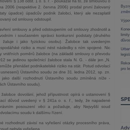
novení § 138 odst. 1 o. s. ř. - poukázal na to, že smlouvou o
Byzny
na 2006 (respektive 2. června 2006) prodal první žalovaný
změn
aty úpadce) úpadcův podnik žalobci, který ale nezaplatil
lovaný od smlouvy odstoupil.
Výpo
zavření smlouvy a před odstoupením od smlouvy zhodnotil a
Kone
limit
vodním i současném správci konkursní podstaty (druhého
důvo
ě žaluje i jako fyzickou osobu). Žalobce tak uvedeným
ospodářské riziko a musí nést následky s ním spojené. Nic
Urban
ny vnitřních poměrů žalobce (na základě smlouvy o převodu
legis
2 se jedinou společnicí žalobce stala N. G. - dále jen „N.
Rekor
nemůže přenášet podnikatelské riziko na stát. Potud odvolací
pro l
 usnesení) Ústavního soudu ze dne 31. ledna 2012, sp. zn.
ě jako další rozhodnutí Ústavního soudu zmíněná níže -
ách Ústavního soudu).
 žalobce dovolání, jehož přípustnost opírá o ustanovení §
olací důvod uvedený v § 241a o. s. ř., tedy, že napadené
rávním posouzení věci a požaduje, aby Nejvyšší soud
 odvolacímu soudu k dalšímu řízení.
é rozhodnutí závisí na vyřešení otázky procesního práva,
osud nebyla vyřešena.