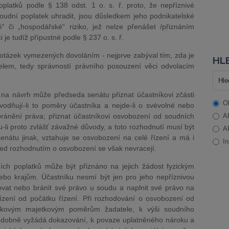
platků podle § 138 odst. 1 o. s. ř. proto, že nepříznivé
oudní poplatek uhradit, jsou důsledkem jeho podnikatelské
é“ či „hospodářské“ riziko, jež nelze přenášet /přiznáním
 je tudíž přípustné podle § 237 o. s. ř.
 otázek vymezených dovoláním - nejprve zabýval tím, zda je
HLE
elem, tedy správností právního posouzení věci odvolacím
. na návrh může předseda senátu přiznat účastníkovi zčásti
O
odňují-li to poměry účastníka a nejde-li o svévolné nebo
ánění práva; přiznat účastníkovi osvobození od soudních
A
u-li proto zvlášť závažné důvody, a toto rozhodnutí musí být
A
nátu jinak, vztahuje se osvobození na celé řízení a má i
In
řed rozhodnutím o osvobození se však nevracejí.
ch poplatků může být přiznáno na jejich žádost fyzickým
o krajům. Účastníku nesmí být jen pro jeho nepříznivou
vat nebo bránit své právo u soudu a naplnit své právo na
ení od počátku řízení. Při rozhodování o osvobození od
celkovým majetkovým poměrům žadatele, k výši soudního
podobně vyžádá dokazování, k povaze uplatněného nároku a