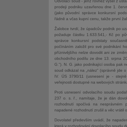
Odvolací soud - jenž rovněž vyšel z usta
prodeji podniku uzavřenou dne 1. červ
(jako původní správce konkursní podst
řádně a včas kupní cenu, takže první ža
Žalobce tvrdí, že úpadcův podnik po u
požaduje částku 1.633.541,- Kč po pů
správce konkursní podstaty současn
počínáním založil pro své podnikání h
příznivějšího nelze dovodit ani ze změ
obchodního podílu ze dne 13. srpna 201
G.“). N. G. jako podnikající osoba pak 
soud odkázal na „nález“ (správně jde o
IV. ÚS 3790/11 (usnesení je - stejn
veřejnosti dostupné na webových stránk
Proti usnesení odvolacího soudu podal
237 o. s. ř., namítaje, že je dán dov
rozhodnutí spočívá na nesprávném p
napadené rozhodnutí zrušil a věc vrátil
Dovolatel především uvádí, že napaden
která v rozhodování dovolacího soudu d