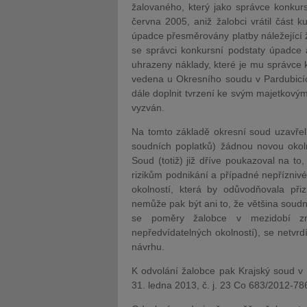
žalovaného, který jako správce konkur
června 2005, aniž žalobci vrátil část k
úpadce přesměrovány platby náležející 
se správci konkursní podstaty úpadce 
uhrazeny náklady, které je mu správce k
vedena u Okresního soudu v Pardubicíc
dále doplnit tvrzení ke svým majetkový
vyzván.
Na tomto základě okresní soud uzavřel
soudních poplatků) žádnou novou oko
Soud (totiž) již dříve poukazoval na to
rizikům podnikání a případné nepřízniv
okolností, která by odůvodňovala př
nemůže pak být ani to, že většina sou
se poměry žalobce v mezidobí změ
nepředvídatelných okolností), se netvrd
návrhu.
K odvolání žalobce pak Krajský soud v
31. ledna 2013, č. j. 23 Co 683/2012-78