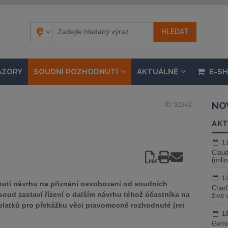
ÁZORY
SOUDNÍ ROZHODNUTÍ
AKTUÁLNĚ
E-S
NO
ID: 92242
AKT
1
Claud
(onli
1
utí návrhu na přiznání osvobození od soudních
ChatG
oud zastaví řízení o dalším návrhu téhož účastníka na
živé 
latků pro překážku věci pravomocně rozhodnuté (rei
1
Gemin