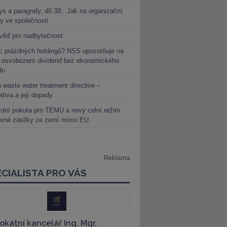
s a paragrafy, díl 39.: Jak na organizační
y ve společnosti
věď pro nadbytečnost
c prázdných holdingů? NSS upozorňuje na
y osvobození dividend bez ekonomického
du
 waste water treatment directive –
lativa a její dopady
dní pokuta pro TEMU a nový celní režim
evné zásilky ze zemí mimo EU