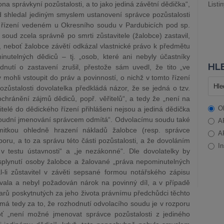
na správkyní pozůstalosti, a to jako jediná závětní dědička“,
Listi
d shledal jediným smyslem ustanovení správce pozůstalosti
řízení vedeném u Okresního soudu v Pardubicích pod sp.
soud zcela správně po smrti zůstavitele (žalobce) zastavil,
“, neboť žalobce závětí odkázal vlastnické právo k předmětu
inutelných dědiců – tj. „osob, které ani nebyly účastníky
HLE
dnutí o zastavení zrušil, přestože sám uvedl, že tito „ve
 mohli vstoupit do práv a povinností, o nichž v tomto řízení
ůstalosti dovolatelka předkládá názor, že se jedná o tzv.
chránění zájmů dědiců, popř. věřitelů“, a tedy že „není na
O
telé do dědického řízení přihlášeni nejsou a jediná dědička
soudní jmenování správcem odmítá“. Odvolacímu soudu také
A
mitkou ohledně hrazení nákladů žalobce (resp. správce
A
poru, a to za správu této části pozůstalosti, a že dovoláním
In
 testu ústavnosti“ a „je nezákonné“. Dle dovolatelky by
plynutí osoby žalobce a žalované „práva nepominutelných
-li zůstavitel v závěti sepsané formou notářského zápisu
ovala a nebyl požadován nárok na povinný díl, a v případě
arů poskytnutých za jeho života právnímu předchůdci těchto
a má tedy za to, že rozhodnutí odvolacího soudu je v rozporu
 „není možné jmenovat správce pozůstalosti z jediného