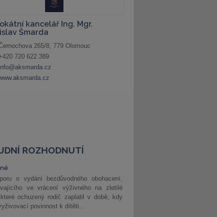
UDNÍ ROZHODNUTÍ
vné
poru o vydání bezdůvodného obohacení,
vajícího ve vrácení výživného na zletilé
 které ochuzený rodič zaplatil v době, kdy
vyživovací povinnost k dítěti...