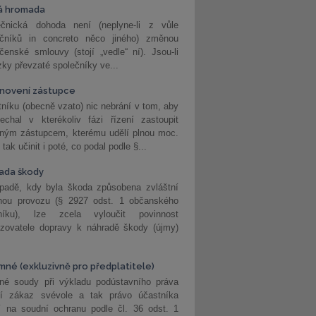
á hromada
ečnická dohoda není (neplyne-li z vůle
ečníků in concreto něco jiného) změnou
čenské smlouvy (stojí „vedle“ ní). Jsou-li
ky převzaté společníky ve...
novení zástupce
níku (obecně vzato) nic nebrání v tom, aby
echal v kterékoliv fázi řízení zastoupit
eným zástupcem, kterému udělí plnou moc.
tak učinit i poté, co podal podle §...
ada škody
ípadě, kdy byla škoda způsobena zvláštní
hou provozu (§ 2927 odst. 1 občanského
níku), lze zcela vyloučit povinnost
ozovatele dopravy k náhradě škody (újmy)
mné (exkluzivně pro předplatitele)
né soudy při výkladu podústavního práva
ší zákaz svévole a tak právo účastníka
í na soudní ochranu podle čl. 36 odst. 1