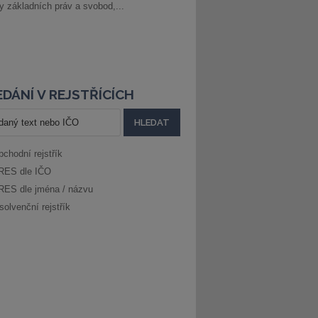
ny základních práv a svobod,...
DÁNÍ V REJSTŘÍCÍCH
bchodní rejstřík
RES dle IČO
RES dle jména / názvu
solvenční rejstřík