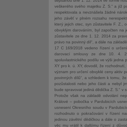
sepsanou dne 1. 12. 2014 ve formě notá
veškerého svého majetku Z. S.“ a jíž p
respektovala a nevznášela žádné nároky
jeho závěť v plném rozsahu nerespekto
který jejich otec, syn zůstavitele F. Z.,
obvyklým darováním, byl započten na jeji
zůstavitele ze dne 1. 12. 2014 za pravo
právo na povinný díl“, a dále na základě
17 C 169/2018 vedeno řízení o určení
darovací smlouvy ze dne 10. 4. 20
spoluvlastnického podílu ve výši jedna p
XY pro k. ú. XY, dovodil, že rozhodnutí
význam pro určení obvyklé ceny aktiv poz
povinných dílů“, a vzhledem k tomu, že z
pozůstalosti nebo jeho části a nebyl j
bude spravovat jediná dědička Z. S.“ v
Protože však na základě odvolání nep
Králové – pobočka v Pardubicích usnes
usnesení Okresního soudu v Pardubicíc
rozhodnuto o pokračování v řízení nam
jedinou závětní dědičkou a dále o zast
věc mu vrátil k dalšímu řízení z důvo