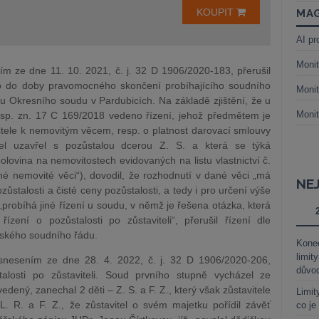
KOUPIT
MAG
AI pr
Monit
m ze dne 11. 10. 2021, č. j. 32 D 1906/2020-183, přerušil
a to do doby pravomocného skončení probíhajícího soudního
Monit
u Okresního soudu v Pardubicích. Na základě zjištění, že u
Monit
sp. zn. 17 C 169/2018 vedeno řízení, jehož předmětem je
itele k nemovitým věcem, resp. o platnost darovací smlouvy
tel uzavřel s pozůstalou dcerou Z. S. a která se týká
olovina na nemovitostech evidovaných na listu vlastnictví č.
né nemovité věci“), dovodil, že rozhodnutí v dané věci „má
NE
ůstalosti a čisté ceny pozůstalosti, a tedy i pro určení výše
„probíhá jiné řízení u soudu, v němž je řešena otázka, která
ení o pozůstalosti po zůstaviteli“, přerušil řízení dle
nského soudního řádu.
Kone
limit
snesením ze dne 28. 4. 2022, č. j. 32 D 1906/2020-206,
důvo
alosti po zůstaviteli. Soud prvního stupně vycházel ze
vedený, zanechal 2 děti – Z. S. a F. Z., který však zůstavitele
Limit
L. R. a F. Z., že zůstavitel o svém majetku pořídil závěť
co je