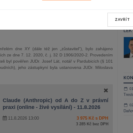
vé – pobočky v Pardubicích ze dne 29. prosince 2022, č. j.
krajského soudu a usnesení Okresního soudu v Pardubicích
/2020-206, se zrušují a věc se vrací Okresnímu soudu v
ZAVŘÍT
LEK
áš Sokol
JUDr. Martin Maisner, Ph.D.,
MCIArb
ktora
mřelém dne XY (dále též jen „zůstavitel“), bylo zahájeno
Kurzy lektora
ch ze dne 7. 12. 2020, č. j. 32 D 1906/2020-2. Provedením
teli byl pověřen JUDr. Josef Lát, notář v Pardubicích (§ 101
oudních), jeho zástupkyní byla ustanovena JUDr. Miloslava
KON
0
Trest
Claude (Anthropic) od A do Z v právní
0
praxi (online - živé vysílání) - 11.8.2026
Daňov
11.8.2026 13:00
3 975 Kč s DPH
3 285 Kč bez DPH