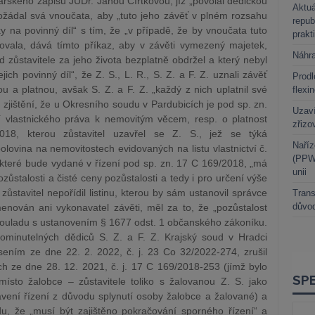
řského zápisu JUDr. Janou Čírtkovou, jíž „povolal dědičkou
Aktuá
ožádal svá vnoučata, aby „tuto jeho závěť v plném rozsahu
repub
 na povinný díl“ s tím, že „v případě, že by vnoučata tuto
prakt
vala, dává tímto příkaz, aby v závěti vymezený majetek,
Náhr
 od zůstavitele za jeho života bezplatně obdržel a který nebyl
ch povinný díl“, že Z. S., L. R., S. Z. a F. Z. uznali závěť
Prodl
u a platnou, avšak S. Z. a F. Z. „každý z nich uplatnil své
flexi
 zjištění, že u Okresního soudu v Pardubicích je pod sp. zn.
Uzaví
 vlastnického práva k nemovitým věcem, resp. o platnost
zřizo
18, kterou zůstavitel uzavřel se Z. S., jež se týká
Naříz
olovina na nemovitostech evidovaných na listu vlastnictví č.
(PPWR
, které bude vydané v řízení pod sp. zn. 17 C 169/2018, „má
unii
ůstalosti a čisté ceny pozůstalosti a tedy i pro určení výše
ůstavitel nepořídil listinu, kterou by sám ustanovil správce
Trans
důvod
menován ani vykonavatel závěti, měl za to, že „pozůstalost
 souladu s ustanovením § 1677 odst. 1 občanského zákoníku.
ominutelných dědiců S. Z. a F. Z. Krajský soud v Hradci
ením ze dne 22. 2. 2022, č. j. 23 Co 32/2022-274, zrušil
h ze dne 28. 12. 2021, č. j. 17 C 169/2018-253 (jímž bylo
ísto žalobce – zůstavitele toliko s žalovanou Z. S. jako
avení řízení z důvodu splynutí osoby žalobce a žalované) a
du, že „musí být zajištěno pokračování sporného řízení“ a