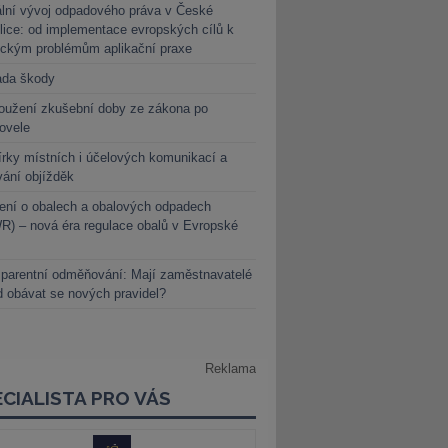
lní vývoj odpadového práva v České
lice: od implementace evropských cílů k
ickým problémům aplikační praxe
ada škody
oužení zkušební doby ze zákona po
novele
rky místních i účelových komunikací a
vání objížděk
ení o obalech a obalových odpadech
) – nová éra regulace obalů v Evropské
parentní odměňování: Mají zaměstnavatelé
 obávat se nových pravidel?