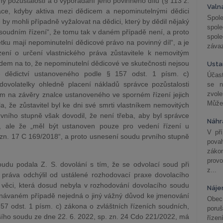
ny pozůstalosti a o vypořádání jeho povinného dílu (§ 113 z.
Valn
tuace, kdyby aktiva mezi dědicem a nepominutelnými dědici
Spol
by mohli případně vyžalovat na dědici, který by dědil nějaký
spol
 soudním řízení“, že tomu tak v daném případě není, a proto
spole
etku mají nepominutelní dědicové právo na povinný díl“, a je
závaz
ení o určení vlastnického práva zůstavitele k nemovitým
edem na to, že nepominutelní dědicové ve skutečnosti nejsou
Usta
e dědictví ustanoveného podle § 157 odst. 1 písm. c)
Účast
ovolatelky ohledně placení nákladů správce pozůstalosti
se n
zvol
em na závěry znalce ustanoveného ve sporném řízení jejich
Může 
a, že zůstavitel byl ke dni své smrti vlastníkem nemovitých
rvního stupně však dovodil, že není třeba, aby byl správce
Náhr
i, ale že „měl být ustanoven pouze pro vedení řízení u
V př
zn. 17 C 169/2018“, a proto usnesení soudu prvního stupně
pova
záko
prov
oudu podala Z. S. dovolání s tím, že se odvolací soud při
z...
práva odchýlil od ustálené rozhodovací praxe dovolacího
věci, která dosud nebyla v rozhodování dovolacího soudu
Náje
ednávaném případě nejedná o jiný vážný důvod ke jmenování
Obec
57 odst. 1 písm. c) zákona o zvláštních řízeních soudních,
poru
ího soudu ze dne 22. 6. 2022, sp. zn. 24 Cdo 221/2022, má
řízen