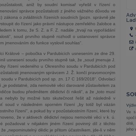
pozůstalosti, aniž by soudní komisař vyřešil v řízení o
 jmenování správce pozůstalosti z jiného vážného důvodu ve
) zákona o zvláštních řízeních soudních [pozn. správně jde
 vstoupit do řízení jako právní nástupce zemřelého žalobce a
hledem k tomu, že S. Z. a F. Z. nadále „trvají na vypořádání
alosti“, soud prvního stupně rozhodl o ustanovení správce
vým jmenováním do funkce vyslovil souhlas“.
adci Králové – pobočka v Pardubicích usnesením ze dne 29.
nil usnesení soudu prvního stupně tak, že „soud jmenuje J.
třeby řízení vedeného u Okresního soudu v Pardubicích pod
pozůstalosti jmenovaným správcem J. Ž. končí pravomocným
soudu v Pardubicích pod sp. zn. 17 C 169/2018“. Odvolací
ní „je podstatné, zda nemovité věci darované zůstavitelem za
ědičce budou předmětem dědictví či nikoli“, a že „toto musí
SO
 a nebylo by možné tuto skutečnost řešit až následně v
oť soud v následném sporném řízení „by totiž byl vázán
Výži
stního řízení“, a pokud by v pozůstalostním řízení, které by
Ve s
oveno, že v aktivech dědictví nejsou nemovité věci v k. ú.
spočí
é požadovat v nějakém jiném řízení povinný díl z těchto
dítě,
jeho 
 že „nepominutelný dědic je přitom účastníkem, jde-li v něm