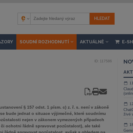
ÁZORY
SOUDNÍ ROZHODNUTÍ
AKTUÁLNĚ
E-S
NO
ID: 117586
AKT
1
Claud
(onli
1
tanovení § 157 odst. 1 písm. c) z. ř. s. není v zákoně
ChatG
e se bude jednat o situace výjimečné, které soudnímu
živé 
ozůstalosti nejen v zákonem vymezených případech
1
či ochotni řádně spravovat pozůstalost), ale také
Gemin
ni řádně spravovat pozůstalost, avšak s ohledem na