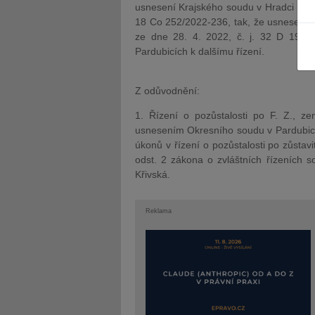
usnesení Krajského soudu v Hradci Králo
18 Co 252/2022-236, tak, že usnesení 
ze dne 28. 4. 2022, č. j. 32 D 1906
Pardubicích k dalšímu řízení.
Z odůvodnění:
JUDr. Tomáš Nielsen
JUDr. Tom
Kurzy lektora
Kurzy le
1. Řízení o pozůstalosti po F. Z., ze
usnesením Okresního soudu v Pardubicí
úkonů v řízení o pozůstalosti po zůstavi
odst. 2 zákona o zvláštních řízeních s
Křivská.
Reklama