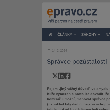
ČLÁNKY
ZÁKONY
N
14. 2. 2024
Správce pozůstalosti
Pojem „jiný vážný důvod“ ve smyslu us
blíže vymezen a proto lze dovodit, ž
komisaři umožní jmenovat správce p
(například kdy dědici nejsou schopni 
tehdy, pokud by dědicové byli schop