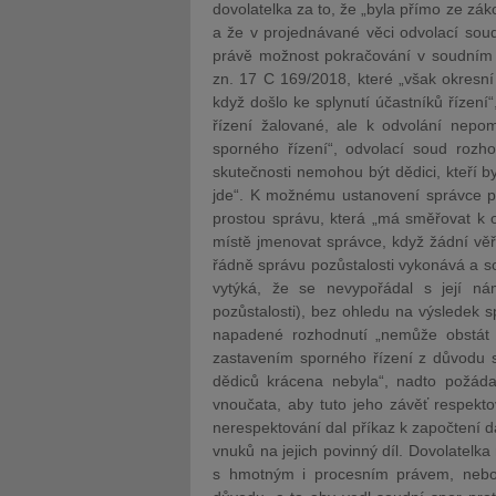
dovolatelka za to, že „byla přímo ze záko
a že v projednávané věci odvolací sou
právě možnost pokračování v soudním 
zn. 17 C 169/2018, které „však okresní 
když došlo ke splynutí účastníků řízení
řízení žalované, ale k odvolání nepom
sporného řízení“, odvolací soud rozho
skutečnosti nemohou být dědici, kteří by
jde“. K možnému ustanovení správce poz
prostou správu, která „má směřovat k o
místě jmenovat správce, když žádní věři
řádně správu pozůstalosti vykonává a 
vytýká, že se nevypořádal s její ná
pozůstalosti), bez ohledu na výsledek s
napadené rozhodnutí „nemůže obstát v
zastavením sporného řízení z důvodu s
dědiců krácena nebyla“, nadto požádal
vnoučata, aby tuto jeho závěť respekt
nerespektování dal příkaz k započtení d
vnuků na jejich povinný díl. Dovolatelk
s hmotným i procesním právem, neboť