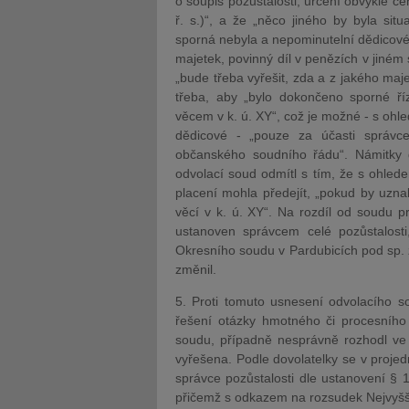
o soupis pozůstalosti, určení obvyklé ce
ř. s.)“, a že „něco jiného by byla si
sporná nebyla a nepominutelní dědicové 
majetek, povinný díl v penězích v jiném
„bude třeba vyřešit, zda a z jakého maj
třeba, aby „bylo dokončeno sporné říz
věcem v k. ú. XY“, což je možné - s ohl
dědicové - „pouze za účasti správc
občanského soudního řádu“. Námitky d
odvolací soud odmítl s tím, že s ohled
placení mohla předejít, „pokud by uznal
věcí v k. ú. XY“. Na rozdíl od soudu p
ustanoven správcem celé pozůstalost
Okresního soudu v Pardubicích pod sp. 
změnil.
5. Proti tomuto usnesení odvolacího s
řešení otázky hmotného či procesního 
soudu, případně nesprávně rozhodl ve 
vyřešena. Podle dovolatelky se v proj
správce pozůstalosti dle ustanovení § 1
přičemž s odkazem na rozsudek Nejvyšš