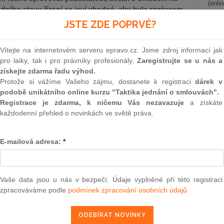
(onli
dního stavu řízení se jeví vhodné, aby byla správcem
á od osoby dědice, či v případech, kdy hrozí nebezpečí
2
JSTE ZDE POPRVÉ?
ny vyžadující zvláštní znalosti a schopnosti.
Prakt
smluv
Vítejte na internetovém serveru epravo.cz. Jsme zdroj informací jak
liky č.j. 24 Cdo 2330/2023-271 ze dne 8.11.2023)
0
pro laiky, tak i pro právníky profesionály.
Zaregistrujte se u nás a
Prakt
získejte zdarma řadu výhod.
judik
Protože si vážíme Vašeho zájmu, dostanete k registraci
dárek v
podobě unikátního online kurzu "Taktika jednání o smlouvách".
epravo.cz?
ONL
Registrace je zdarma, k ničemu Vás nezavazuje
a získáte
a jako dárek Vám zašleme aktuální online kurz na využití
každodenní přehled o novinkách ve světě práva.
Vnos
valor
soud
E-mailová adresa:
*
REGISTROVAT ZDE
Výpo
neom
Nová 
Vaše data jsou u nás v bezpečí. Údaje vyplněné při této registraci
zpracováváme podle
podmínek zpracování osobních údajů
Změn
ti po F. Z., zemřelém dne XY, za účasti 1) Z. S., zastoupené
energ
2) S. Z., 3) F. Z., a 4) J. Ž., jako správce pozůstalosti,
ích pod sp. zn. 32 D 1906/2020, o dovolání Z. S. proti
Čern