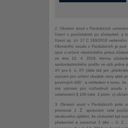
2. Okresní soud v Pardubicích usnesení
řízení o pozůstalosti po zůstaviteli, 
řízení sp. zn. 17 C 169/2018 vedeného 
Okresního soudu v Pardubicích je pod 
spor o určení vlastnického práva zůstav
ze dne 10. 4. 2018, kterou zůstavi
spoluvlastnického podílu ve výši jedna p
XY pro k. ú. XY (dále též jen „předmět
význam pro určení obvyklé ceny aktiv poz
povinných dílů“, a vzhledem k tomu, že 
má význam pro rozhodnutí soudu v říz
ustanovení § 109 odst. 2 písm. c) obča
3. Okresní soud v Pardubicích poté u
jmenoval J. Ž. správcem celé pozůst
skutkového zjištění, že zůstavitel byl roz
předemřel a zanechal 3 děti – S. Z., 