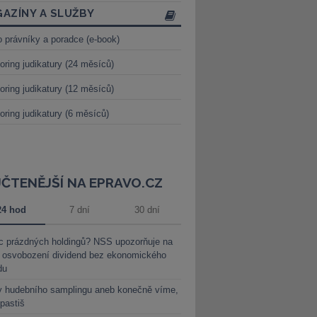
AZÍNY A SLUŽBY
o právníky a poradce (e-book)
oring judikatury (24 měsíců)
oring judikatury (12 měsíců)
oring judikatury (6 měsíců)
JČTENĚJŠÍ NA EPRAVO.CZ
24 hod
7 dní
30 dní
c prázdných holdingů? NSS upozorňuje na
y osvobození dividend bez ekonomického
du
y hudebního samplingu aneb konečně víme,
 pastiš