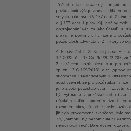
„řešením této situace je projednání 
pozůstalosti výši povinných dílů, nebo
smyslu ustanovení § 157 odst. 2 písm. c
o § 157 odst. 1 písm. c)], jenž by mohl
doprojednání věci za jeho účasti“, a vz
práva na povinný díl v řízení o pozůst
pozůstalosti advokáta J. Ž., „který se s
4. K odvolání Z. S. Krajský soud v Hr
12. 2022, č. j. 18 Co 252/2022-236, změ
Ž. správcem pozůstalosti, a to pro po
sp. zn. 17 C 169/2018“, a že „správa 
skončením řízení vedeným u Okresního 
soud uzavřel, že pro pozůstalostní říze
jeho života pozůstalé dceři – závětní d
být vyřešeno v pozůstalostním řízení
nějakém dalším sporném řízení“, neb
rozsahem aktiv, případně pasiv pozůstalo
již bylo pravomocně skončeno, bylo stan
XY, „nemohli by nepominutelní dědicov
nemovitých věcí“. Dále dospěl k závěru,