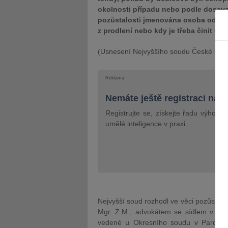
okolnosti případu nebo podle dosava
pozůstalosti jmenována osoba odlišn
z prodlení nebo kdy je třeba činit úko
(Usnesení Nejvyššího soudu České repub
Reklama
Nemáte ještě registraci na 
Registrujte se, získejte řadu výhod 
umělé inteligence v praxi.
Nejvyšší soud rozhodl ve věci pozůstalos
Mgr. Z.M., advokátem se sídlem v H.K., 
vedené u Okresního soudu v Pardubic