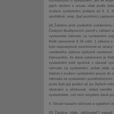
rozhodnutím o vyvlastnění, ani ve lhůt
jejich složení u soudu však podle žal
zrušení vyvlastnění podaná až 6. 3. 2
opožděně, resp. (byť pozdním) zaplacen
[4] Žalobce proti posledně uvedenému 
Českých Budějovicích zamítl v záhlaví
vyvlastnitel náhradu za vyvlastnění zap
lhůtě stanovené § 26 odst. 1 zákona o
bylo neposkytnutí součinnosti ze strany 
uvedeného zákona výslovně nestanoví žá
žalovaného, že dané ustanovení je třeba
vyvlastnění totiž spočívá v obraně vyv
náhradu za vyvlastnění, avšak stále u
žádost o zrušení vyvlastnění pouze do o
náhrada za vyvlastnění prostřednictvím 
proto bylo její podání až po čtyřech m
obstrukcí a účelovosti, neboť nemělo
vyvlastnitele, což není smyslem dané pr
II. Obsah kasační stížnosti a vyjádření 
[5] Žalobce (dále „stěžovatel“) napadl