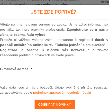
(onli
né správní uvážení stran svého rozhodnutí a musí
užití této přísné právní úpravy by však bylo možné
2
JSTE ZDE POPRVÉ?
zrušení vyvlastnění byla podána v rozporu s její
Prakt
smluv
o zneužití práva).
Vítejte na internetovém serveru epravo.cz. Jsme zdroj informací jak
0
pro laiky, tak i pro právníky profesionály.
Zaregistrujte se u nás a
e dne 1. 11. 2022, čj. 8 As 29/2021-36)
Prakt
získejte zdarma řadu výhod.
judik
Protože si vážíme Vašeho zájmu, dostanete k registraci
dárek v
podobě unikátního online kurzu "Taktika jednání o smlouvách".
ONL
Registrace je zdarma, k ničemu Vás nezavazuje
a získáte
epravo.cz?
každodenní přehled o novinkách ve světě práva.
Vnos
a jako dárek Vám zašleme aktuální online kurz na využití
valor
soud
E-mailová adresa:
*
Výpo
REGISTROVAT ZDE
neom
Nová 
Vaše data jsou u nás v bezpečí. Údaje vyplněné při této registraci
zpracováváme podle
podmínek zpracování osobních údajů
Změn
 věci žalobce: P. J., zastoupený JUDr. S.M., advokátem se
energ
 úřad Jihočeského kraje, se sídlem Č.B., za účasti osob
e sídlem B. (dříve E.ON Distribuce, a. s., se sídlem Č.B. e),
Čern