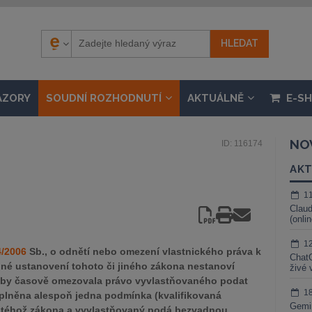
ÁZORY
SOUDNÍ ROZHODNUTÍ
AKTUÁLNĚ
E-S
NO
ID: 116174
AKT
1
Claud
(onli
1
4/2006
Sb., o odnětí nebo omezení vlastnického práva k
ChatG
iné ustanovení tohoto či jiného zákona nestanoví
živé 
erá by časově omezovala právo vyvlastňovaného podat
1
naplněna alespoň jedna podmínka (kvalifikovaná
Gemin
1 téhož zákona a vyvlastňovaný podá bezvadnou