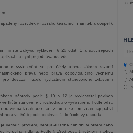
na uv
dem
 napadený rozsudek v rozsahu kasačních námitek a dospěl k
HLE
ním místě zabýval výkladem § 26 odst. 1 a souvisejících
h aplikací na nyní projednávanou věc.
O
kona o vyvlastnění se pro účely tohoto zákona rozumí
A
lastnického práva nebo práva odpovídajícího věcnému
ro dosažení účelu vyvlastnění stanoveného zvláštním
A
In
ákona náhrady podle § 10 a 12 je vyvlastnitel povinen
 ve lhůtě stanovené v rozhodnutí o vyvlastnění. Podle odst.
a oprávněná k náhradě není známa, že není znám její pobyt
l náhradu ve lhůtě podle odstavce 1 do úschovy u soudu.
 věřitel v prodlení, nepřijal-li řádně nabídnuté plnění nebo
nou ke splnění dluhu. Podle § 1953 odst. 1 věty první téhož