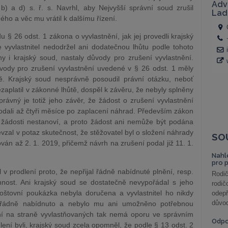
b) a d) s. ř. s. Navrhl, aby Nejvyšší správní soud zrušil
ho a věc mu vrátil k dalšímu řízení.
u § 26 odst. 1 zákona o vyvlastnění, jak jej provedli krajský
vyvlastnitel nedodržel ani dodatečnou lhůtu podle tohoto
ny i krajský soud, nastaly důvody pro zrušení vyvlastnění.
vody pro zrušení vyvlastnění uvedené v § 26 odst. 1 měly
. Krajský soud nesprávně posoudil právní otázku, neboť
nezaplatil v zákonné lhůtě, dospěl k závěru, že nebyly splněny
rávný je totiž jeho závěr, že žádost o zrušení vyvlastnění
 podali až čtyři měsíce po zaplacení náhrad. Především zákon
 žádosti nestanoví, a proto žádost ani nemůže být podána
zal v potaz skutečnost, že stěžovatel byl o složení náhrady
SO
án až 2. 1. 2019, přičemž návrh na zrušení podal již 11. 1.
Nahl
pro 
l v prodlení proto, že nepřijal řádně nabídnuté plnění, resp.
Rodič
innost. Ani krajský soud se dostatečně nevypořádal s jeho
rodič
tovní poukázka nebyla doručena a vyvlastnitel ho nikdy
odepř
důvod
o řádně nabídnuto a nebylo mu ani umožněno potřebnou
ní na straně vyvlastňovaných tak nemá oporu ve správním
Odp
lení byli, krajský soud zcela opomněl, že podle § 13 odst. 2