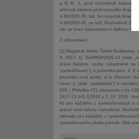
a II) M. J., proti rozhodnutí žalovan
stížnosti žalobce proti rozsudku Krajsk
A 36/2020-35, tak, že rozsudek Krajskéh
A 36/2020-35, se ruší. Rozhodnutí žalo
věc se vrací žalovanému k dalšímu řízen
Z odůvodnění:
JUDr. Tomáš Nielsen
JUDr. Tom
Kurzy lektora
Kurzy le
[1] Magistrát města České Budějovice, s
9. 2017, čj. SU/9858/2016-12 (dále „r
práva žalobce, osoby zúčastněné na říz
„vyvlastňovaní“), k pozemku parc. č. X v
pozemku orná půda), a to zřízením slu
řízení I) (dále „vyvlastnitel“) k umístě
503 – Přeložka VTL plynovodu v km 136
2417-13-141-1/2015 z 1. 10. 2015. Vyvla
Kč pro každého z vyvlastňovaných a ulo
právní moci tohoto rozhodnutí. Rozhodn
náhradu pro každého z vyvlastňovaných
vyvlastňovacího úřadu potvrdil. Obě uve
Reklama