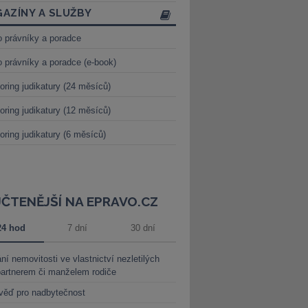
AZÍNY A SLUŽBY
o právníky a poradce
o právníky a poradce (e-book)
oring judikatury (24 měsíců)
oring judikatury (12 měsíců)
oring judikatury (6 měsíců)
JČTENĚJŠÍ NA EPRAVO.CZ
24 hod
7 dní
30 dní
ní nemovitosti ve vlastnictví nezletilých
partnerem či manželem rodiče
věď pro nadbytečnost