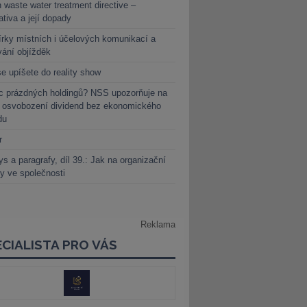
 waste water treatment directive –
lativa a její dopady
rky místních i účelových komunikací a
vání objížděk
e upíšete do reality show
c prázdných holdingů? NSS upozorňuje na
y osvobození dividend bez ekonomického
du
r
s a paragrafy, díl 39.: Jak na organizační
y ve společnosti