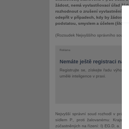
žádost, nemá vyvlastňovací úřad žád
rozhodnout o zrušení vyvlastnění. Po
odepřít v případech, kdy by žádost o 
podstatou, smyslem a účelem (šlo by 
(Rozsudek Nejvyššího správního soudu z
Reklama
Nemáte ještě registraci na 
Registrujte se, získejte řadu výhod 
umělé inteligence v praxi.
Nejvyšší správní soud rozhodl v právní
sídlem P., proti žalovanému: Krajský
zúčastněných na řízení: I) EG.D, a. s., s