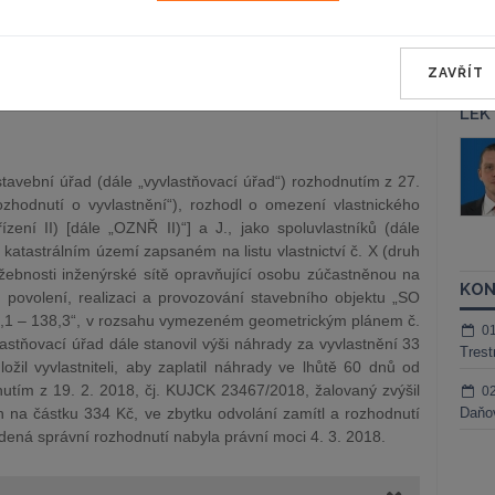
ého ze dne 16. 4. 2020, čj. KUJCK 41314/2020, o kasační
ého soudu v Českých Budějovicích ze dne 24. 11. 2020, čj. 51
o soudu v Českých Budějovicích ze dne 24. 11. 2020, čj. 51
ZAVŘÍT
vaného ze dne 16. 4. 2020, čj. KUJCK 41314/2020, se ruší a
í.
LEK
áš Sokol
JUDr. Martin Maisner, Ph.D.,
MCIArb
ktora
tavební úřad (dále „vyvlastňovací úřad“) rozhodnutím z 27.
Kurzy lektora
ozhodnutí o vyvlastnění“), rozhodl o omezení vlastnického
ení II) [dále „OZNŘ II)“] a J., jako spoluvlastníků (dále
 katastrálním území zapsaném na listu vlastnictví č. X (druh
žebnosti inženýrské sítě opravňující osobu zúčastněnou na
KON
ní, povolení, realizaci a provozování stavebního objektu „SO
,1 – 138,3“, v rozsahu vymezeném geometrickým plánem č.
0
stňovací úřad dále stanovil výši náhrady za vyvlastnění 33
Trest
žil vyvlastniteli, aby zaplatil náhrady ve lhůtě 60 dnů od
utím z 19. 2. 2018, čj. KUJCK 23467/2018, žalovaný zvýšil
0
 na částku 334 Kč, ve zbytku odvolání zamítl a rozhodnutí
Daňov
dená správní rozhodnutí nabyla právní moci 4. 3. 2018.