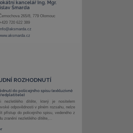
UDNÍ ROZHODNUTÍ
édnutí do policejního spisu (exkluzivně
předplatitele)
i nezletilého dítěte, který je nositelem
ovské odpovědnosti v plném rozsahu, nelze
ít přístup do policejního spisu, vedeného z
u zranění nezletilého dítěte,...
or