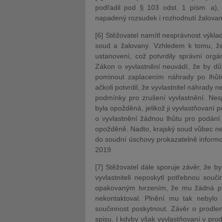
podřadil pod § 103 odst. 1 písm. a), 
napadený rozsudek i rozhodnutí žalované
[6] Stěžovatel namítl nesprávnost výklad
soud a žalovaný. Vzhledem k tomu, že 
ustanovení, což potvrdily správní orgá
Zákon o vyvlastnění neuvádí, že by dů
pominout zaplacením náhrady po lhůtě
ačkoli potvrdil, že vyvlastnitel náhrady 
podmínky pro zrušení vyvlastnění. Nesp
byla opožděná, jelikož ji vyvlastňovaní
o vyvlastnění žádnou lhůtu pro podání
opožděně. Nadto, krajský soud vůbec nev
do soudní úschovy prokazatelně informov
2019.
[7] Stěžovatel dále sporuje závěr, že by
vyvlastniteli neposkytl potřebnou souč
opakovaným tvrzením, že mu žádná poš
nekontaktoval. Plnění mu tak nebyl
součinnost poskytnout. Závěr o prodle
spisu. I kdyby však vyvlastňovaní v prod