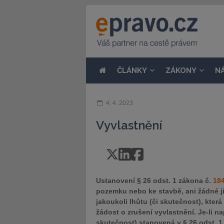
ČLÁNKY
ZÁKONY
N
4. 4. 2023
Vyvlastnění
Ustanovení § 26 odst. 1 zákona č.
18
pozemku nebo ke stavbě, ani žádné j
jakoukoli lhůtu (či skutečnost), kt
žádost o zrušení vyvlastnění. Je-li 
skutečnost) stanovená v § 26 odst. 