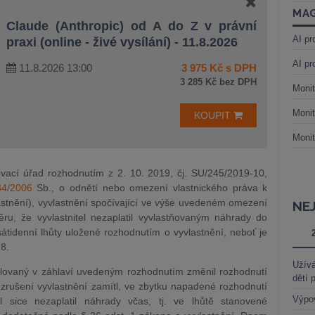
MAG
Claude (Anthropic) od A do Z v právní
AI pr
praxi (online - živé vysílání) - 11.8.2026
AI pr
11.8.2026 13:00
3 975 Kč s DPH
3 285 Kč bez DPH
Monit
Monit
KOUPIT
Monit
ovací úřad rozhodnutím z 2. 10. 2019, čj. SU/245/2019-10,
84/2006
Sb., o odnětí nebo omezení vlastnického práva k
stnění), vyvlastnění spočívající ve výše uvedeném omezení
NE
ěru, že vyvlastnitel nezaplatil vyvlastňovaným náhrady do
átidenní lhůty uložené rozhodnutím o vyvlastnění, neboť je
18.
Užívá
žalovaný v záhlaví uvedeným rozhodnutím změnil rozhodnutí
dětí 
 zrušení vyvlastnění zamítl, ve zbytku napadené rozhodnutí
Výpo
el sice nezaplatil náhrady včas, tj. ve lhůtě stanovené