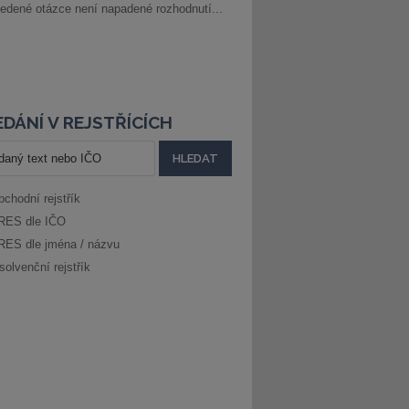
edené otázce není napadené rozhodnutí...
DÁNÍ V REJSTŘÍCÍCH
bchodní rejstřík
RES dle IČO
RES dle jména / názvu
solvenční rejstřík