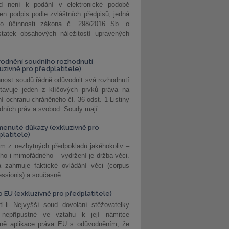
d není k podání v elektronické podobě
jen podpis podle zvláštních předpisů, jedná
o účinnosti zákona č. 298/2016 Sb. o
statek obsahových náležitostí upravených
odnění soudního rozhodnutí
luzivně pro předplatitele)
nost soudů řádně odůvodnit svá rozhodnutí
stavuje jeden z klíčových prvků práva na
í ochranu chráněného čl. 36 odst. 1 Listiny
dních práv a svobod. Soudy mají...
enuté důkazy (exkluzivně pro
platitele)
m z nezbytných předpokladů jakéhokoliv –
ho i mimořádného – vydržení je držba věci.
 zahrnuje faktické ovládání věci (corpus
ssionis) a současně...
o EU (exkluzivně pro předplatitele)
l-li Nejvyšší soud dovolání stěžovatelky
 nepřípustné ve vztahu k její námitce
dně aplikace práva EU s odůvodněním, že