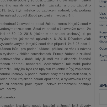
ě dodatečné podle § 26 odst. 1 zákona o vyvlastnění. Dnem
Urban
ovaného nastaly účinky splnění závazku, a proto žádost o
legis
019, tedy čtyři měsíce po zaplacení náhrad, byla podána
Uzaví
ím náhrad odpadl důvod pro zrušení vyvlastnění.
zřizo
rozhodnutí žalovaného podal žalobu, kterou Krajský soud v
Než s
 uvedeným rozsudkem. Soud ve shodě s žalovaným uznal, že
Kone
latil až 30. 10. 2018 (složením do soudní úschovy), tj. po
limit
 vyvlastnění, jež marně uplynula 4. 6. 2018. Důvodem však
důvo
vyvlastňovaných. Krajský soud dále připustil, že § 26 odst. 1
dnou lhůtu pro podání žádosti, přiklonil se však k názoru
Odpo
 vykládat v širších souvislostech. Princip žádosti o zrušení
Byzny
lastňovaného v době, kdy již měl mít k dispozici finanční
změn
rčenou náhradu neobdržel. Vyvlastňovaní tak mohli podat
kamžiku, kdy jim byla (po uplynutí zákonné lhůty) zaplacena
soudní úschovy. K podání žádosti tedy měli dostatek času, a
ěsících podle krajského soudu opožděné, a vykazovalo znaky
 za cíl ochranu práv, nýbrž účelové znemožnění postupu
ávní normy.
žalovaného
 rozsudek krajského soudu kasační stížností, jejíž důvody