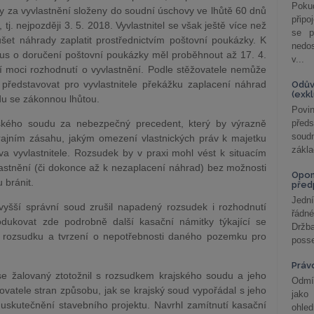
Poku
y za vyvlastnění složeny do soudní úschovy ve lhůtě 60 dnů
připo
tj. nejpozději 3. 5. 2018. Vyvlastnitel se však ještě více než
se p
šet náhrady zaplatit prostřednictvím poštovní poukázky. K
nedo
okus o doručení poštovní poukázky měl proběhnout až 17. 4.
v...
í moci rozhodnutí o vyvlastnění. Podle stěžovatele nemůže
 představovat pro vyvlastnitele překážku zaplacení náhrad
Odův
(exk
du se zákonnou lhůtou.
Povin
jského soudu za nebezpečný precedent, který by výrazně
před
soudn
krajním zásahu, jakým omezení vlastnických práv k majetku
zákla
va vyvlastnitele. Rozsudek by v praxi mohl vést k situacím
stnění (či dokonce až k nezaplacení náhrad) bez možnosti
Opom
 bránit.
před
Jední
yšší správní soud zrušil napadený rozsudek i rozhodnutí
řádné
dukovat zde podrobně další kasační námitky týkající se
Držba
 rozsudku a tvrzení o nepotřebnosti daného pozemku pro
posse
Práv
 se žalovaný ztotožnil s rozsudkem krajského soudu a jeho
Odmít
žovatele stran způsobu, jak se krajský soud vypořádal s jeho
jako
uskutečnění stavebního projektu. Navrhl zamítnutí kasační
ohle