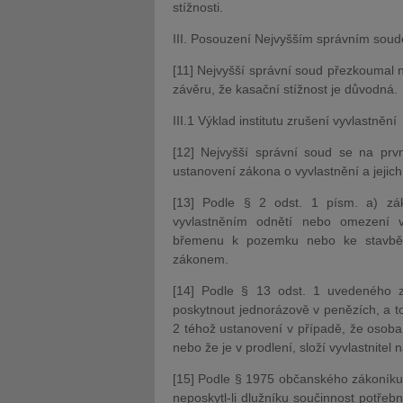
stížnosti.
III. Posouzení Nejvyšším správním sou
[11] Nejvyšší správní soud přezkoumal
závěru, že kasační stížnost je důvodná.
III.1 Výklad institutu zrušení vyvlastnění
[12] Nejvyšší správní soud se na prv
ustanovení zákona o vyvlastnění a jejic
[13] Podle § 2 odst. 1 písm. a) zá
vyvlastněním odnětí nebo omezení v
břemenu k pozemku nebo ke stavbě p
zákonem.
[14] Podle § 13 odst. 1 uvedeného z
poskytnout jednorázově v penězích, a to
2 téhož ustanovení v případě, že osob
nebo že je v prodlení, složí vyvlastnite
[15] Podle § 1975 občanského zákoníku je
neposkytl-li dlužníku součinnost potřeb