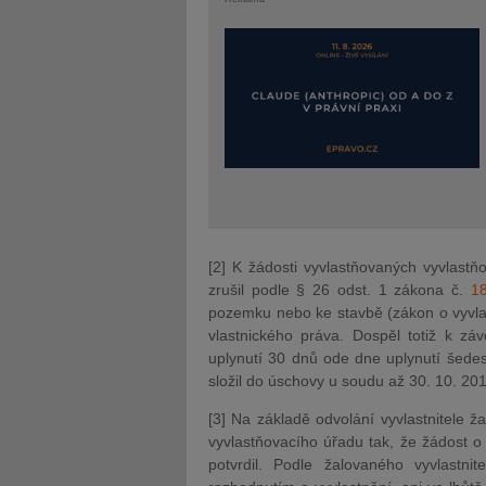
[2] K žádosti vyvlastňovaných vyvlastň
zrušil podle § 26 odst. 1 zákona č.
1
pozemku nebo ke stavbě (zákon o vyvla
vlastnického práva. Dospěl totiž k záv
uplynutí 30 dnů ode dne uplynutí šedes
složil do úschovy u soudu až 30. 10. 20
[3] Na základě odvolání vyvlastnitele 
vyvlastňovacího úřadu tak, že žádost o
potvrdil. Podle žalovaného vyvlastnit