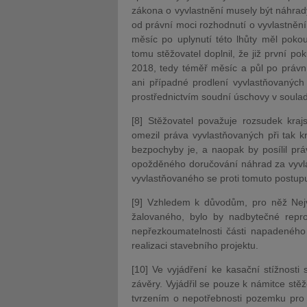
zákona o vyvlastnění musely být náhrad
od právní moci rozhodnutí o vyvlastnění, 
měsíc po uplynutí této lhůty měl pokou
tomu stěžovatel doplnil, že již první p
2018, tedy téměř měsíc a půl po právn
ani případné prodlení vyvlastňovaných
prostřednictvím soudní úschovy v soula
[8] Stěžovatel považuje rozsudek kra
omezil práva vyvlastňovaných při tak 
bezpochyby je, a naopak by posílil prá
opožděného doručování náhrad za vyvla
vyvlastňovaného se proti tomuto postupu
[9] Vzhledem k důvodům, pro něž Nejv
žalovaného, bylo by nadbytečné repro
nepřezkoumatelnosti části napadeného
realizaci stavebního projektu.
[10] Ve vyjádření ke kasační stížnosti
závěry. Vyjádřil se pouze k námitce stě
tvrzením o nepotřebnosti pozemku pro 