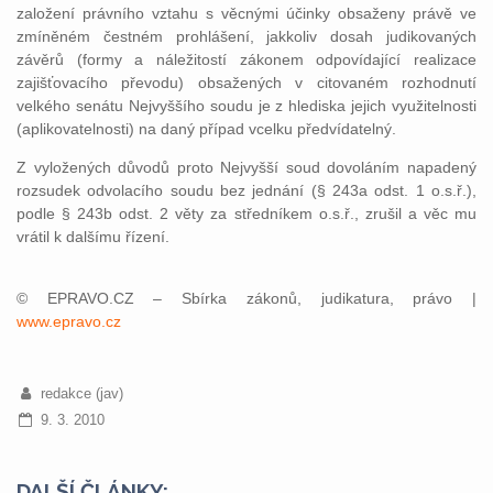
založení právního vztahu s věcnými účinky obsaženy právě ve
zmíněném čestném prohlášení, jakkoliv dosah judikovaných
závěrů (formy a náležitostí zákonem odpovídající realizace
zajišťovacího převodu) obsažených v citovaném rozhodnutí
velkého senátu Nejvyššího soudu je z hlediska jejich využitelnosti
(aplikovatelnosti) na daný případ vcelku předvídatelný.
Z vyložených důvodů proto Nejvyšší soud dovoláním napadený
rozsudek odvolacího soudu bez jednání (§ 243a odst. 1 o.s.ř.),
podle § 243b odst. 2 věty za středníkem o.s.ř., zrušil a věc mu
vrátil k dalšímu řízení.
© EPRAVO.CZ – Sbírka zákonů, judikatura, právo |
www.epravo.cz
redakce (jav)
9. 3. 2010
DALŠÍ ČLÁNKY: