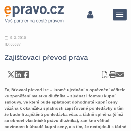
Menu
9. 3. 2010
ID: 60637
Zajišťovací převod práva
Zajišťovací převod lze – kromě ujednání o oprávnění věřitele
ke zpeněžení majetku dlužníka – sjednat i formou kupní
smlouvy, ve které bude splatnost dohodnuté kupní ceny
vázána k okamžiku splatnosti zajišťované pohledávky s tím,
že bude-li zajištěná pohledávka včas a řádně splněna (čímž
se obnoví vlastnické právo dlužníka), zanikne věřiteli
povinnost k úhradě kupní ceny, a s tím, že nedojde-li k řádné