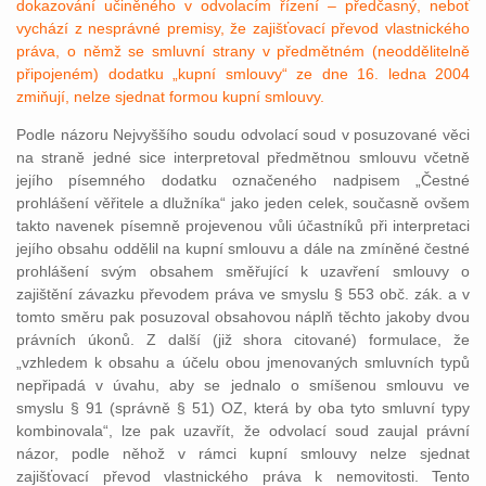
dokazování učiněného v odvolacím řízení – předčasný, neboť
vychází z nesprávné premisy, že zajišťovací převod vlastnického
práva, o němž se smluvní strany v předmětném (neoddělitelně
připojeném) dodatku „kupní smlouvy“ ze dne 16. ledna 2004
zmiňují, nelze sjednat formou kupní smlouvy.
Podle názoru Nejvyššího soudu odvolací soud v posuzované věci
na straně jedné sice interpretoval předmětnou smlouvu včetně
jejího písemného dodatku označeného nadpisem „Čestné
prohlášení věřitele a dlužníka“ jako jeden celek, současně ovšem
takto navenek písemně projevenou vůli účastníků při interpretaci
jejího obsahu oddělil na kupní smlouvu a dále na zmíněné čestné
prohlášení svým obsahem směřující k uzavření smlouvy o
zajištění závazku převodem práva ve smyslu § 553 obč. zák. a v
tomto směru pak posuzoval obsahovou náplň těchto jakoby dvou
právních úkonů. Z další (již shora citované) formulace, že
„vzhledem k obsahu a účelu obou jmenovaných smluvních typů
nepřipadá v úvahu, aby se jednalo o smíšenou smlouvu ve
smyslu § 91 (správně § 51) OZ, která by oba tyto smluvní typy
kombinovala“, lze pak uzavřít, že odvolací soud zaujal právní
názor, podle něhož v rámci kupní smlouvy nelze sjednat
zajišťovací převod vlastnického práva k nemovitosti. Tento