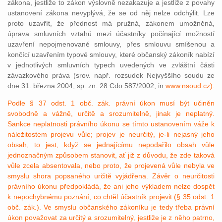
zákona, jestliže to zákon výslovně nezakazuje a jestliže z povahy
ustanovení zákona nevyplývá, že se od něj nelze odchýlit. Lze
proto uzavřít, že přednost má pružná, zákonem umožněná,
úprava smluvních vztahů mezi účastníky počínající možností
uzavření nepojmenované smlouvy, přes smlouvu smíšenou a
končící uzavřením typové smlouvy, které občanský zákoník nabízí
v jednotlivých smluvních typech uvedených ve zvláštní části
závazkového práva (srov. např. rozsudek Nejvyššího soudu ze
dne 31. března 2004, sp. zn. 28 Cdo 587/2002, in
www.nsoud.cz).
Podle § 37 odst. 1 obč. zák. právní úkon musí být učiněn
svobodně a vážně, určitě a srozumitelně, jinak je neplatný.
Sankce neplatnosti právního úkonu se tímto ustanovením váže k
náležitostem projevu vůle; projev je neurčitý, je-li nejasný jeho
obsah, to jest, když se jednajícímu nepodařilo obsah vůle
jednoznačným způsobem stanovit, ať již z důvodu, že zde taková
vůle zcela absentovala, nebo proto, že projevená vůle nebyla ve
smyslu shora popsaného určitě vyjádřena. Závěr o neurčitosti
právního úkonu předpokládá, že ani jeho výkladem nelze dospět
k nepochybnému poznání, co chtěl účastník projevit (§ 35 odst. 1
obč. zák.). Ve smyslu občanského zákoníku je tedy třeba právní
úkon považovat za určitý a srozumitelný, jestliže je z něho patrno,