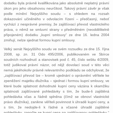
dodatku byla právně kvalifikována jako absolutně neplatný právní
úkon pro jeho obsahovou neurčitost. Takový právní závěr je však
podle mínění Nejvyššího soudu – s ohledem na rozsah
dokazování učiněného v odvolacím řízení – předčasný, neboť
vychází z nesprávné premisy, že zajišťovací převod vlastnického
práva, o němž se smluvní strany v předmětném (neoddělitelně
připojeném) dodatku „kupní smlouvy“ ze dne 16. ledna 2004
zmiňují, nelze sjednat formou kupní smlouvy.
Velký senát Nejvyššího soudu ve svém rozsudku ze dne 15. října
2008, sp. zn. 31 Odo 495/2006, publikovaném ve Sbírce
soudních rozhodnutí a stanovisek pod č. 45, číslo sešitu 4/2009,
totiž judikoval právní názor, od nějž dovolací soud v této věci
nemá jakéhokoliv právně relevantního podkladu se odchylovat, že
„zajišťovací převod lze – kromě ujednání o oprávnění věřitele ke
zpeněžení majetku dlužníka – sjednat i formou kupní smlouvy, ve
které bude splatnost dohodnuté kupní ceny vázána k okamžiku
splatnosti zajišťované pohledávky s tím, že bude-li zajištěná
pohledávka včas a řádně splněna (čímž se obnoví vlastnické
právo dlužníka), zanikne věřiteli povinnost k úhradě kupní ceny, a
s tím, že nedojde-li k řádné a včasné úhradě zajištěné
pohledávky, započte se kupní cena na zajišťovanou pohledávku.“