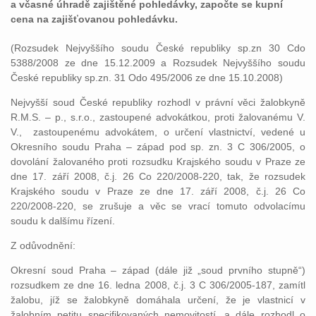
a včasné úhradě zajištěné pohledávky, započte se kupní
cena na zajišťovanou pohledávku.
(Rozsudek Nejvyššího soudu České republiky sp.zn 30 Cdo
5388/2008 ze dne 15.12.2009 a Rozsudek Nejvyššího soudu
České republiky sp.zn. 31 Odo 495/2006 ze dne 15.10.2008)
Nejvyšší soud České republiky rozhodl v právní věci žalobkyně
R.M.S. – p., s.r.o., zastoupené advokátkou, proti žalovanému V.
V., zastoupenému advokátem, o určení vlastnictví, vedené u
Okresního soudu Praha – západ pod sp. zn. 3 C 306/2005, o
dovolání žalovaného proti rozsudku Krajského soudu v Praze ze
dne 17. září 2008, č.j. 26 Co 220/2008-220, tak, že rozsudek
Krajského soudu v Praze ze dne 17. září 2008, č.j. 26 Co
220/2008-220, se zrušuje a věc se vrací tomuto odvolacímu
soudu k dalšímu řízení.
Z odůvodnění:
Okresní soud Praha – západ (dále již „soud prvního stupně“)
rozsudkem ze dne 16. ledna 2008, č.j. 3 C 306/2005-187, zamítl
žalobu, jíž se žalobkyně domáhala určení, že je vlastnicí v
žalobním petitu specifikovaných nemovitostí, a dále rozhodl o