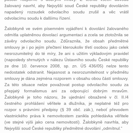
žalovaný navrhl, aby Nejvyšší soud České republiky dovoláním
napadený rozsudek odvolacího soudu zrušil a věc vrátil
odvolacímu soudu k dalšímu řízení.
Žalobkyně ve svém písemném vyjádření k dovolání žalovaného
odmítla uplatněnou dovolací argumentaci a zcela se ztotožnila se
závěry odvolacího soudu. Zdůraznila, že obsah předmětné
smlouvy je i po jejím přečtení kteroukoliv třetí osobou jako celek
nesrozumitelný do té míry, že ani s užitím výkladovým pravidel
(naposledy shrnutých v nálezu Ústavního soudu České republiky
ze dne 10. července 2008, sp. zn. ÚS 436/05) nelze tento
nedostatek odstranit. Nejasnost a nesrozumitelnost v předmětu
smlouvy je dána zejména rozporem v obsahu obou částí smlouvy.
Za této situace nelze považovat postup odvolacího soudu za
přepjatý formalismus ani za odporující dobrým mravům.
Žalobkyně je toho názoru, že ujednání obsažené v čl. II./4
čestného prohlášení věřitele a dlužníka, je neplatné též pro
rozpor s právními předpisy (§ 39 obč. zák.), neboť převodem
vlastnického práva k nemovitostem zanikla pohledávka věřitele
(ve stejné výši jako cena nemovitostí). Žalobkyně navrhla, aby
Nejvyšší soud České republiky předmětné dovolání „odmítnul.“