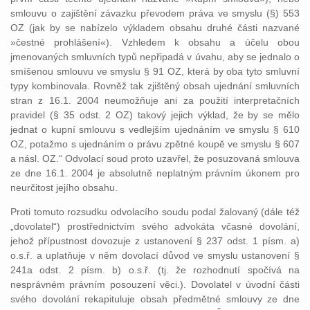
smlouvu o zajištění závazku převodem práva ve smyslu (§) 553
OZ (jak by se nabízelo výkladem obsahu druhé části nazvané
»čestné prohlášení«). Vzhledem k obsahu a účelu obou
jmenovaných smluvních typů nepřipadá v úvahu, aby se jednalo o
smíšenou smlouvu ve smyslu § 91 OZ, která by oba tyto smluvní
typy kombinovala. Rovněž tak zjištěný obsah ujednání smluvních
stran z 16.1. 2004 neumožňuje ani za použití interpretačních
pravidel (§ 35 odst. 2 OZ) takový jejich výklad, že by se mělo
jednat o kupní smlouvu s vedlejším ujednáním ve smyslu § 610
OZ, potažmo s ujednáním o právu zpětné koupě ve smyslu § 607
a násl. OZ.“ Odvolací soud proto uzavřel, že posuzovaná smlouva
ze dne 16.1. 2004 je absolutně neplatným právním úkonem pro
neurčitost jejího obsahu.
Proti tomuto rozsudku odvolacího soudu podal žalovaný (dále též
„dovolatel“) prostřednictvím svého advokáta včasné dovolání,
jehož přípustnost dovozuje z ustanovení § 237 odst. 1 písm. a)
o.s.ř. a uplatňuje v něm dovolací důvod ve smyslu ustanovení §
241a odst. 2 písm. b) o.s.ř. (tj. že rozhodnutí spočívá na
nesprávném právním posouzení věci.). Dovolatel v úvodní části
svého dovolání rekapituluje obsah předmětné smlouvy ze dne