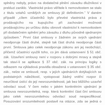
splněny nebyly, právo na dodatečné plnění závazku dlužníkovi v
prekluzi zaniklo. Vlastnické právo věřitele k nemovitostem se stalo
z titulu vztahů vzniklých ze smlouvy již definitivním.“ V daném
případě „cílem účastníků bylo převést vlastnická práva z
prodávajícího na kupujícího při zachování možnosti
prodávajícímu po určitou dobu obnovit vlastnictví k nemovitostem
při dodatečném splnění jeho závazku z dluhu původně sjednaným
způsobem.“ První část smlouvy v žádném ze svých ujednání
neodporuje části druhé, stejně tak část druhá neodporuje části
první. Smlouva jako celek neodporuje zákonu ani jej neobchází,
přičemž účastníci využili toho, co jim dává ustanovení § 51 obč.
zák. Uzavření smlouvy není v rozporu s dobrými mravy a stejně
tak staví-li se aplikace § 37 obč. zák. na principu logiky s
odkazem na výkladová pravidla obsažená v ustanovení § 35 obč.
zák., nelze ve smlouvě, resp. v jejích ujednáních dotýkajících se
podstatných náležitostí, vystopovat žádný vnitřní rozpor či
neurčitost ústící do její nesrozumitelnosti, jak bez bližšího uzavřel
odvolací soud. V čem nebo v jakém konkrétním ujednání je
smlouva nesrozumitelná, resp. která konkrétní část činí smlouvu
jako celek nesrozumitelnou odvolací soud nespecifikoval.
Posuzování srozumitelnosti postavil na otázce, zda se jedná o