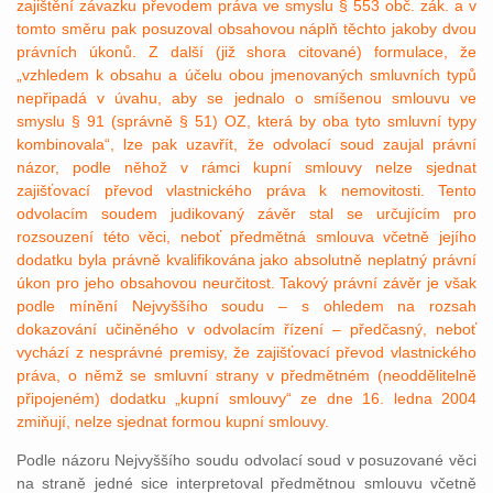
zajištění závazku převodem práva ve smyslu § 553 obč. zák. a v
tomto směru pak posuzoval obsahovou náplň těchto jakoby dvou
právních úkonů. Z další (již shora citované) formulace, že
„vzhledem k obsahu a účelu obou jmenovaných smluvních typů
nepřipadá v úvahu, aby se jednalo o smíšenou smlouvu ve
smyslu § 91 (správně § 51) OZ, která by oba tyto smluvní typy
kombinovala“, lze pak uzavřít, že odvolací soud zaujal právní
názor, podle něhož v rámci kupní smlouvy nelze sjednat
zajišťovací převod vlastnického práva k nemovitosti. Tento
odvolacím soudem judikovaný závěr stal se určujícím pro
rozsouzení této věci, neboť předmětná smlouva včetně jejího
dodatku byla právně kvalifikována jako absolutně neplatný právní
úkon pro jeho obsahovou neurčitost. Takový právní závěr je však
podle mínění Nejvyššího soudu – s ohledem na rozsah
dokazování učiněného v odvolacím řízení – předčasný, neboť
vychází z nesprávné premisy, že zajišťovací převod vlastnického
práva, o němž se smluvní strany v předmětném (neoddělitelně
připojeném) dodatku „kupní smlouvy“ ze dne 16. ledna 2004
zmiňují, nelze sjednat formou kupní smlouvy.
Podle názoru Nejvyššího soudu odvolací soud v posuzované věci
na straně jedné sice interpretoval předmětnou smlouvu včetně