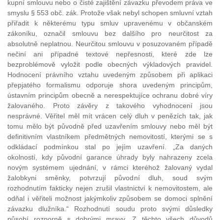
kupní smlouvu nebo o čisté zajištění závazku převodem práva ve
smyslu § 553 obč. zák. Protože však nebyl schopen smluvní vztah
přiřadit k některému typu smluv upravenému v občanském
zákoníku, označil smlouvu bez dalšího pro neurčitost za
absolutně neplatnou. Neurčitou smlouvu v posuzovaném případě
nečiní ani případné textové nepřesnosti, které zde lze
bezproblémově vyložit podle obecných výkladových pravidel.
Hodnocení právního vztahu uvedeným způsobem při aplikaci
přepjatého formalismu odporuje shora uvedeným principům,
ústavním principům obecně a nerespektujíce ochranu dobré víry
žalovaného. Proto závěry z takového vyhodnocení jsou
nesprávné. Věřitel měl mít vrácen celý dluh v penězích tak, jak
tomu mělo být původně před uzavřením smlouvy nebo měl být
definitivním vlastníkem předmětných nemovitostí, kterými se s
odkládací podmínkou stal po jejím uzavření. „Za daných
okolností, kdy původní garance úhrady byly nahrazeny zcela
novým systémem ujednání, v rámci kteréhož žalovaný vydal
žalobkyni směnky, potvrzují původní dluh, soud svým
rozhodnutím fakticky nejen zrušil vlastnictví k nemovitostem, ale
odňal i věřiteli možnost jakýmkoliv způsobem se domoci splnění
závazku dlužníka.“ Rozhodnutí soudu proto svými důsledky
působí rozporně s dobrými mravy. Z těchto všech důvodů