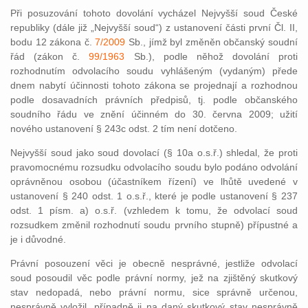
Při posuzování tohoto dovolání vycházel Nejvyšší soud České
republiky (dále již „Nejvyšší soud“) z ustanovení části první Čl. II,
bodu 12 zákona č.
7/2009
Sb., jímž byl změněn občanský soudní
řád (zákon č.
99/1963
Sb.), podle něhož dovolání proti
rozhodnutím odvolacího soudu vyhlášeným (vydaným) přede
dnem nabytí účinnosti tohoto zákona se projednají a rozhodnou
podle dosavadních právních předpisů, tj. podle občanského
soudního řádu ve znění účinném do 30. června 2009; užití
nového ustanovení § 243c odst. 2 tím není dotčeno.
Nejvyšší soud jako soud dovolací (§ 10a o.s.ř.) shledal, že proti
pravomocnému rozsudku odvolacího soudu bylo podáno odvolání
oprávněnou osobou (účastníkem řízení) ve lhůtě uvedené v
ustanovení § 240 odst. 1 o.s.ř., které je podle ustanovení § 237
odst. 1 písm. a) o.s.ř. (vzhledem k tomu, že odvolací soud
rozsudkem změnil rozhodnutí soudu prvního stupně) přípustné a
je i důvodné.
Právní posouzení věci je obecně nesprávné, jestliže odvolací
soud posoudil věc podle právní normy, jež na zjištěný skutkový
stav nedopadá, nebo právní normu, sice správně určenou,
nesprávně vyložil, případně ji na daný skutkový stav nesprávně