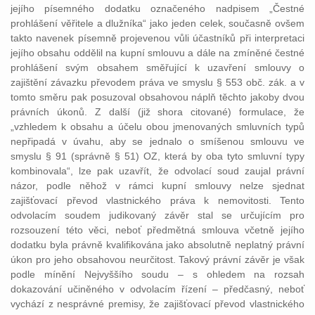
jejího písemného dodatku označeného nadpisem „Čestné
prohlášení věřitele a dlužníka“ jako jeden celek, současně ovšem
takto navenek písemně projevenou vůli účastníků při interpretaci
jejího obsahu oddělil na kupní smlouvu a dále na zmíněné čestné
prohlášení svým obsahem směřující k uzavření smlouvy o
zajištění závazku převodem práva ve smyslu § 553 obč. zák. a v
tomto směru pak posuzoval obsahovou náplň těchto jakoby dvou
právních úkonů. Z další (již shora citované) formulace, že
„vzhledem k obsahu a účelu obou jmenovaných smluvních typů
nepřipadá v úvahu, aby se jednalo o smíšenou smlouvu ve
smyslu § 91 (správně § 51) OZ, která by oba tyto smluvní typy
kombinovala“, lze pak uzavřít, že odvolací soud zaujal právní
názor, podle něhož v rámci kupní smlouvy nelze sjednat
zajišťovací převod vlastnického práva k nemovitosti. Tento
odvolacím soudem judikovaný závěr stal se určujícím pro
rozsouzení této věci, neboť předmětná smlouva včetně jejího
dodatku byla právně kvalifikována jako absolutně neplatný právní
úkon pro jeho obsahovou neurčitost. Takový právní závěr je však
podle mínění Nejvyššího soudu – s ohledem na rozsah
dokazování učiněného v odvolacím řízení – předčasný, neboť
vychází z nesprávné premisy, že zajišťovací převod vlastnického