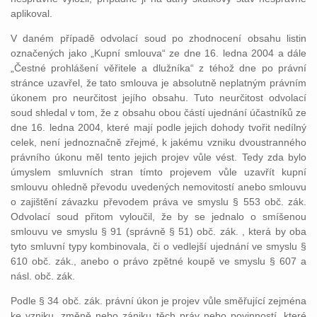
aplikoval.
V daném případě odvolací soud po zhodnocení obsahu listin
označených jako „Kupní smlouva“ ze dne 16. ledna 2004 a dále
„Čestné prohlášení věřitele a dlužníka“ z téhož dne po právní
stránce uzavřel, že tato smlouva je absolutně neplatným právním
úkonem pro neurčitost jejího obsahu. Tuto neurčitost odvolací
soud shledal v tom, že z obsahu obou částí ujednání účastníků ze
dne 16. ledna 2004, které mají podle jejich dohody tvořit nedílný
celek, není jednoznačně zřejmé, k jakému vzniku dvoustranného
právního úkonu měl tento jejich projev vůle vést. Tedy zda bylo
úmyslem smluvních stran tímto projevem vůle uzavřít kupní
smlouvu ohledně převodu uvedených nemovitostí anebo smlouvu
o zajištění závazku převodem práva ve smyslu § 553 obč. zák.
Odvolací soud přitom vyloučil, že by se jednalo o smíšenou
smlouvu ve smyslu § 91 (správně § 51) obč. zák. , která by oba
tyto smluvní typy kombinovala, či o vedlejší ujednání ve smyslu §
610 obč. zák., anebo o právo zpětné koupě ve smyslu § 607 a
násl. obč. zák.
Podle § 34 obč. zák. právní úkon je projev vůle směřující zejména
ke vzniku, změně nebo zániku těch práv nebo povinností, které