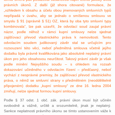
právních úkonů. Z další (již shora citované) formulace, že
„vzhledem k obsahu a účelu obou jmenovaných smluvních typů
nepřipadá v úvahu, aby se jednalo o smíšenou smlouvu ve
smyslu § 91 (správně § 51) OZ, která by oba tyto smluvní typy
kombinovala“, lze pak uzavřít, že odvolací soud zaujal právní
názor, podle něhož v rámci kupní smlouvy nelze sjednat
zajišťovací převod vlastnického práva k nemovitosti. Tento
odvolacím soudem judikovaný závěr stal se určujícím pro
rozsouzení této věci, neboť předmětná smlouva včetně jejího
dodatku byla právně kvalifikována jako absolutně neplatný právní
úkon pro jeho obsahovou neurčitost. Takový právní závěr je však
podle mínění Nejvyššího soudu – s ohledem na rozsah
dokazování učiněného v odvolacím řízení – předčasný, neboť
vychází z nesprávné premisy, že zajišťovací převod vlastnického
práva, o němž se smluvní strany v předmětném (neoddělitelně
připojeném) dodatku „kupní smlouvy“ ze dne 16. ledna 2004
zmiňují, nelze sjednat formou kupní smlouvy.
Podle § 37 odst. 1 obč. zák. právní úkon musí být učiněn
svobodně a vážně, určitě a srozumitelně, jinak je neplatný.
Sankce neplatnosti právního úkonu se tímto ustanovením váže k