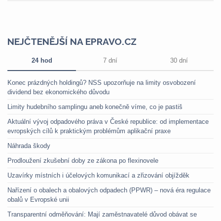
NEJČTENĚJŠÍ NA EPRAVO.CZ
24 hod
7 dní
30 dní
Konec prázdných holdingů? NSS upozorňuje na limity osvobození
dividend bez ekonomického důvodu
Limity hudebního samplingu aneb konečně víme, co je pastiš
Aktuální vývoj odpadového práva v České republice: od implementace
evropských cílů k praktickým problémům aplikační praxe
Náhrada škody
Prodloužení zkušební doby ze zákona po flexinovele
Uzavírky místních i účelových komunikací a zřizování objížděk
Nařízení o obalech a obalových odpadech (PPWR) – nová éra regulace
obalů v Evropské unii
Transparentní odměňování: Mají zaměstnavatelé důvod obávat se