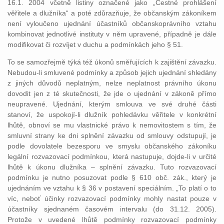
16.1. 2004 včetně listiny označené jako „Čestné prohlášení
věřitele a dlužníka“ a poté zdůrazňuje, že občanským zákoníkem
není vyloučeno ujednání účastníků občanskoprávního vztahu
kombinovat jednotlivé instituty v něm upravené, případně je dále
modifikovat či rozvíjet v duchu a podmínkách jeho § 51.
To se samozřejmě týká též úkonů směřujících k zajištění závazku.
Nebudou-li smluvené podmínky a způsob jejich ujednání shledány
z jiných důvodů neplatným, nelze neplatnost právního úkonu
dovodit jen z té skutečnosti, že jde o ujednání v zákoně přímo
neupravené. Ujednání, kterým smlouva ve své druhé části
stanoví, že uspokojí-li dlužník pohledávku věřitele v konkrétní
lhůtě, obnoví se mu vlastnické právo k nemovitostem s tím, že
smluvní strany ke dni splnění závazku od smlouvy odstupují, je
podle dovolatele bezesporu ve smyslu občanského zákoníku
legální rozvazovací podmínkou, která nastupuje, dojde-li v určité
lhůtě k úkonu dlužníka – splnění závazku. Tuto rozvazovací
podmínku je nutno posuzovat podle § 610 obč. zák., který je
ujednáním ve vztahu k § 36 v postavení speciálním. „To platí o to
víc, neboť účinky rozvazovací podmínky mohly nastat pouze v
účastníky sjednaném časovém intervalu (do 31.12. 2005).
Protože v uvedené lhůtě podmínky rozvazovací podmínky