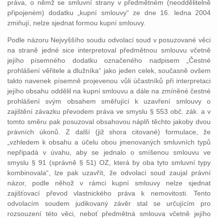
práva, o němž se smluvní strany v předmětném (neoddělitelně
připojeném) dodatku „kupní smlouvy“ ze dne 16. ledna 2004
zmiňují, nelze sjednat formou kupní smlouvy.
Podle názoru Nejvyššího soudu odvolací soud v posuzované věci
na straně jedné sice interpretoval předmětnou smlouvu včetně
jejího písemného dodatku označeného nadpisem „Čestné
prohlášení věřitele a dlužníka“ jako jeden celek, současně ovšem
takto navenek písemně projevenou vůli účastníků při interpretaci
jejího obsahu oddělil na kupní smlouvu a dále na zmíněné čestné
prohlášení svým obsahem směřující k uzavření smlouvy o
zajištění závazku převodem práva ve smyslu § 553 obč. zák. a v
tomto směru pak posuzoval obsahovou náplň těchto jakoby dvou
právních úkonů. Z další (již shora citované) formulace, že
„vzhledem k obsahu a účelu obou jmenovaných smluvních typů
nepřipadá v úvahu, aby se jednalo o smíšenou smlouvu ve
smyslu § 91 (správně § 51) OZ, která by oba tyto smluvní typy
kombinovala“, lze pak uzavřít, že odvolací soud zaujal právní
názor, podle něhož v rámci kupní smlouvy nelze sjednat
zajišťovací převod vlastnického práva k nemovitosti. Tento
odvolacím soudem judikovaný závěr stal se určujícím pro
rozsouzení této věci, neboť předmětná smlouva včetně jejího