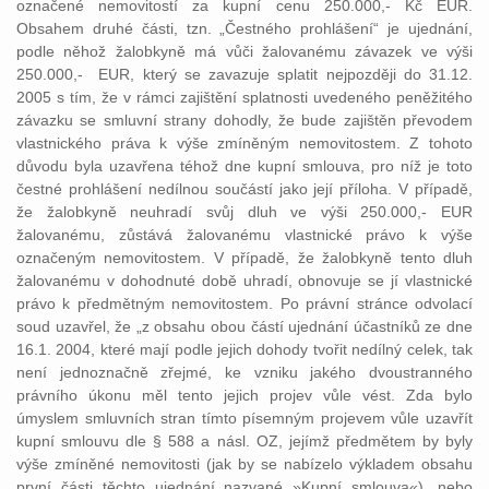
označené nemovitostí za kupní cenu 250.000,- Kč EUR.
Obsahem druhé části, tzn. „Čestného prohlášení“ je ujednání,
podle něhož žalobkyně má vůči žalovanému závazek ve výši
250.000,- EUR, který se zavazuje splatit nejpozději do 31.12.
2005 s tím, že v rámci zajištění splatnosti uvedeného peněžitého
závazku se smluvní strany dohodly, že bude zajištěn převodem
vlastnického práva k výše zmíněným nemovitostem. Z tohoto
důvodu byla uzavřena téhož dne kupní smlouva, pro níž je toto
čestné prohlášení nedílnou součástí jako její příloha. V případě,
že žalobkyně neuhradí svůj dluh ve výši 250.000,- EUR
žalovanému, zůstává žalovanému vlastnické právo k výše
označeným nemovitostem. V případě, že žalobkyně tento dluh
žalovanému v dohodnuté době uhradí, obnovuje se jí vlastnické
právo k předmětným nemovitostem. Po právní stránce odvolací
soud uzavřel, že „z obsahu obou částí ujednání účastníků ze dne
16.1. 2004, které mají podle jejich dohody tvořit nedílný celek, tak
není jednoznačně zřejmé, ke vzniku jakého dvoustranného
právního úkonu měl tento jejich projev vůle vést. Zda bylo
úmyslem smluvních stran tímto písemným projevem vůle uzavřít
kupní smlouvu dle § 588 a násl. OZ, jejímž předmětem by byly
výše zmíněné nemovitosti (jak by se nabízelo výkladem obsahu
první části těchto ujednání nazvané »Kupní smlouva«), nebo