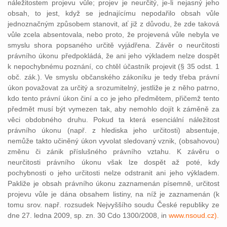
náležitostem projevu vůle; projev je neurčitý, je-li nejasný jeho
obsah, to jest, když se jednajícímu nepodařilo obsah vůle
jednoznačným způsobem stanovit, ať již z důvodu, že zde taková
vůle zcela absentovala, nebo proto, že projevená vůle nebyla ve
smyslu shora popsaného určitě vyjádřena. Závěr o neurčitosti
právního úkonu předpokládá, že ani jeho výkladem nelze dospět
k nepochybnému poznání, co chtěl účastník projevit (§ 35 odst. 1
obč. zák.). Ve smyslu občanského zákoníku je tedy třeba právní
úkon považovat za určitý a srozumitelný, jestliže je z něho patrno,
kdo tento právní úkon činí a co je jeho předmětem, přičemž tento
předmět musí být vymezen tak, aby nemohlo dojít k záměně za
věci obdobného druhu. Pokud ta která esenciální náležitost
právního úkonu (např. z hlediska jeho určitosti) absentuje,
nemůže takto učiněný úkon vyvolat sledovaný vznik, (obsahovou)
změnu či zánik příslušného právního vztahu. K závěru o
neurčitosti právního úkonu však lze dospět až poté, kdy
pochybnosti o jeho určitosti nelze odstranit ani jeho výkladem.
Pakliže je obsah právního úkonu zaznamenán písemně, určitost
projevu vůle je dána obsahem listiny, na níž je zaznamenán (k
tomu srov. např. rozsudek Nejvyššího soudu České republiky ze
dne 27. ledna 2009, sp. zn. 30 Cdo 1300/2008, in
www.nsoud.cz).