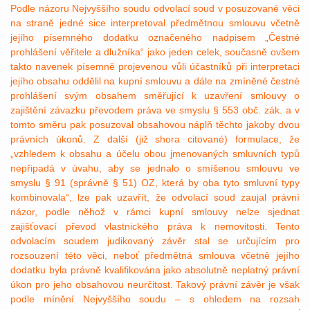
Podle názoru Nejvyššího soudu odvolací soud v posuzované věci
na straně jedné sice interpretoval předmětnou smlouvu včetně
jejího písemného dodatku označeného nadpisem „Čestné
prohlášení věřitele a dlužníka“ jako jeden celek, současně ovšem
takto navenek písemně projevenou vůli účastníků při interpretaci
jejího obsahu oddělil na kupní smlouvu a dále na zmíněné čestné
prohlášení svým obsahem směřující k uzavření smlouvy o
zajištění závazku převodem práva ve smyslu § 553 obč. zák. a v
tomto směru pak posuzoval obsahovou náplň těchto jakoby dvou
právních úkonů. Z další (již shora citované) formulace, že
„vzhledem k obsahu a účelu obou jmenovaných smluvních typů
nepřipadá v úvahu, aby se jednalo o smíšenou smlouvu ve
smyslu § 91 (správně § 51) OZ, která by oba tyto smluvní typy
kombinovala“, lze pak uzavřít, že odvolací soud zaujal právní
názor, podle něhož v rámci kupní smlouvy nelze sjednat
zajišťovací převod vlastnického práva k nemovitosti. Tento
odvolacím soudem judikovaný závěr stal se určujícím pro
rozsouzení této věci, neboť předmětná smlouva včetně jejího
dodatku byla právně kvalifikována jako absolutně neplatný právní
úkon pro jeho obsahovou neurčitost. Takový právní závěr je však
podle mínění Nejvyššího soudu – s ohledem na rozsah