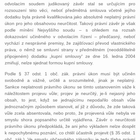
odvolacím soudem judikovaný závěr stal se určujícím pro
rozsouzení této věci, neboť předmětná smlouva včetně jejího
dodatku byla právně kvalifikována jako absolutně neplatný právní
úkon pro jeho obsahovou neurčitost. Takový právní závěr je však
podle mínění Nejvyššího soudu – s ohledem na rozsah
dokazování učiněného v odvolacím řízení – předčasný, neboť
vychází z nesprávné premisy, že zajišťovací převod vlastnického
práva, o němž se smluvní strany v předmětném (neoddělitelně
připojeném) dodatku „kupní smlouvy“ ze dne 16. ledna 2004
zmiňují, nelze sjednat formou kupní smlouvy.
Podle § 37 odst. 1 obč. zák. právní úkon musí být učiněn
svobodně a vážně, určitě a srozumitelně, jinak je neplatný.
Sankce neplatnosti právního úkonu se tímto ustanovením váže k
náležitostem projevu vůle; projev je neurčitý, je-li nejasný jeho
obsah, to jest, když se jednajícímu nepodařilo obsah vůle
jednoznačným způsobem stanovit, ať již z důvodu, že zde taková
vůle zcela absentovala, nebo proto, že projevená vůle nebyla ve
smyslu shora popsaného určitě vyjádřena. Závěr o neurčitosti
právního úkonu předpokládá, že ani jeho výkladem nelze dospět
k nepochybnému poznání, co chtěl účastník projevit (§ 35 odst. 1
obč. zák.). Ve smyslu občanského zákoníku je tedy třeba právní