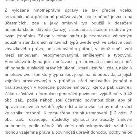
Z vyložené hmotněprávní úpravy se tak předně vcelku
srozumitelně a přehledně podává závěr, podle něhož je zcela na
účastnících, zda a jaký smluvní typ použijí k dosažení
hospodářského důvodu (kauzy) v souladu s účelem sledovaným
svým jednáním. Zákon v tomto směru je neomezuje závazným
použitím standardních smluvních typů uvedených ve zvláštní části
závazkového práva, ani stanovením pořadí, v němž smějí volit
mezi smlouvami nepojmenovanými, smíšenými a typovými.
Ponechává tedy na jejich pečlivosti, prozíravosti a minimální péči
při odhadu důsledků právních úkonů, které uzavřeli, zda a nakolik
přiléhavě zvolí ten který typ smlouvy optimálně odpovídající jejich
zájmům prosazovaným v průběhu před smluvního jednání a
finalizovaných v konečné podobě smlouvy, kterou pak uzavřeli.
Zákon zůstává u formulace generální povinnosti vyjádřené v § 43
obč. zák., podle něhož jsou účastníci povinnost dbát, aby při
úpravě smluvních vztahů bylo odstraněno vše, co by mohlo vést
ke vzniku rozporů. K tomu třeba zmínit ustanovení § 2 odst. 3
obč. zák. rozvádějící důsledky plynoucí ze zásady smluvní
autonomie, podle něhož účastníci občanskoprávních vztahů si
mohou vzájemná práva a povinnosti upravit dohodou odchylně od