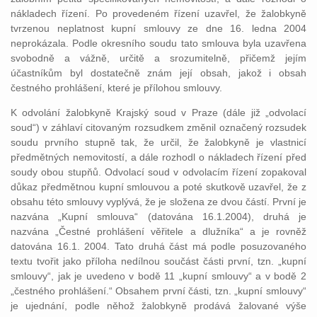
nákladech řízení. Po provedeném řízení uzavřel, že žalobkyně
tvrzenou neplatnost kupní smlouvy ze dne 16. ledna 2004
neprokázala. Podle okresního soudu tato smlouva byla uzavřena
svobodně a vážně, určitě a srozumitelně, přičemž jejím
účastníkům byl dostatečně znám její obsah, jakož i obsah
čestného prohlášení, které je přílohou smlouvy.
K odvolání žalobkyně Krajský soud v Praze (dále již „odvolací
soud“) v záhlaví citovaným rozsudkem změnil označený rozsudek
soudu prvního stupně tak, že určil, že žalobkyně je vlastnicí
předmětných nemovitostí, a dále rozhodl o nákladech řízení před
soudy obou stupňů. Odvolací soud v odvolacím řízení zopakoval
důkaz předmětnou kupní smlouvou a poté skutkově uzavřel, že z
obsahu této smlouvy vyplývá, že je složena ze dvou částí. První je
nazvána „Kupní smlouva“ (datována 16.1.2004), druhá je
nazvána „Čestné prohlášení věřitele a dlužníka“ a je rovněž
datována 16.1. 2004. Tato druhá část má podle posuzovaného
textu tvořit jako příloha nedílnou součást části první, tzn. „kupní
smlouvy“, jak je uvedeno v bodě 11 „kupní smlouvy“ a v bodě 2
„čestného prohlášení.“ Obsahem první části, tzn. „kupní smlouvy“
je ujednání, podle něhož žalobkyně prodává žalované výše