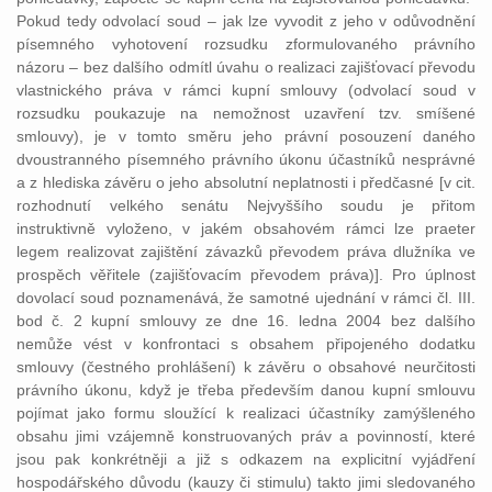
Pokud tedy odvolací soud – jak lze vyvodit z jeho v odůvodnění
písemného vyhotovení rozsudku zformulovaného právního
názoru – bez dalšího odmítl úvahu o realizaci zajišťovací převodu
vlastnického práva v rámci kupní smlouvy (odvolací soud v
rozsudku poukazuje na nemožnost uzavření tzv. smíšené
smlouvy), je v tomto směru jeho právní posouzení daného
dvoustranného písemného právního úkonu účastníků nesprávné
a z hlediska závěru o jeho absolutní neplatnosti i předčasné [v cit.
rozhodnutí velkého senátu Nejvyššího soudu je přitom
instruktivně vyloženo, v jakém obsahovém rámci lze praeter
legem realizovat zajištění závazků převodem práva dlužníka ve
prospěch věřitele (zajišťovacím převodem práva)]. Pro úplnost
dovolací soud poznamenává, že samotné ujednání v rámci čl. III.
bod č. 2 kupní smlouvy ze dne 16. ledna 2004 bez dalšího
nemůže vést v konfrontaci s obsahem připojeného dodatku
smlouvy (čestného prohlášení) k závěru o obsahové neurčitosti
právního úkonu, když je třeba především danou kupní smlouvu
pojímat jako formu sloužící k realizaci účastníky zamýšleného
obsahu jimi vzájemně konstruovaných práv a povinností, které
jsou pak konkrétněji a již s odkazem na explicitní vyjádření
hospodářského důvodu (kauzy či stimulu) takto jimi sledovaného