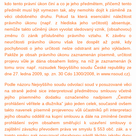
kdo tento právní úkon činí a co je jeho předmětem, přičemž tento
předmět musí být vymezen tak, aby nemohlo dojít k záměně za
věci obdobného druhu. Pokud ta která esenciální náležitost
právního úkonu (např. z hlediska jeho určitosti) absentuje,
nemůže takto učiněný úkon vyvolat sledovaný vznik, (obsahovou)
změnu či zánik příslušného právního vztahu. K závěru o
neurčitosti právního úkonu však lze dospět až poté, kdy
pochybnosti o jeho určitosti nelze odstranit ani jeho výkladem.
Pakliže je obsah právního úkonu zaznamenán písemně, určitost
projevu vůle je dána obsahem listiny, na níž je zaznamenán (k
tomu srov. např. rozsudek Nejvyššího soudu České republiky ze
dne 27. ledna 2009, sp. zn. 30 Cdo 1300/2008, in
www.nsoud.cz).
Podle názoru Nejvyššího soudu odvolací soud v posuzované věci
na straně jedné sice interpretoval předmětnou smlouvu včetně
jejího písemného dodatku označeného nadpisem „Čestné
prohlášení věřitele a dlužníka“ jako jeden celek, současně ovšem
takto navenek písemně projevenou vůli účastníků při interpretaci
jejího obsahu oddělil na kupní smlouvu a dále na zmíněné čestné
prohlášení svým obsahem směřující k uzavření smlouvy o
zajištění závazku převodem práva ve smyslu § 553 obč. zák. a v
tomto směru pak posuzoval obsahovou náplň těchto jakoby dvou