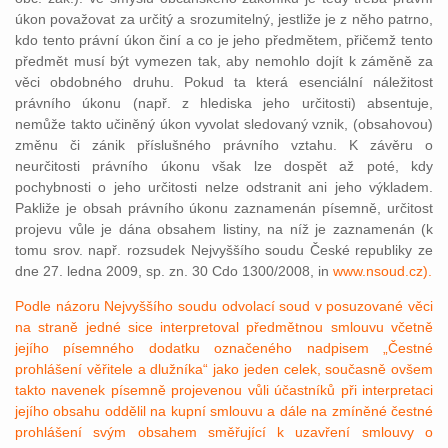
úkon považovat za určitý a srozumitelný, jestliže je z něho patrno,
kdo tento právní úkon činí a co je jeho předmětem, přičemž tento
předmět musí být vymezen tak, aby nemohlo dojít k záměně za
věci obdobného druhu. Pokud ta která esenciální náležitost
právního úkonu (např. z hlediska jeho určitosti) absentuje,
nemůže takto učiněný úkon vyvolat sledovaný vznik, (obsahovou)
změnu či zánik příslušného právního vztahu. K závěru o
neurčitosti právního úkonu však lze dospět až poté, kdy
pochybnosti o jeho určitosti nelze odstranit ani jeho výkladem.
Pakliže je obsah právního úkonu zaznamenán písemně, určitost
projevu vůle je dána obsahem listiny, na níž je zaznamenán (k
tomu srov. např. rozsudek Nejvyššího soudu České republiky ze
dne 27. ledna 2009, sp. zn. 30 Cdo 1300/2008, in
www.nsoud.cz).
Podle názoru Nejvyššího soudu odvolací soud v posuzované věci
na straně jedné sice interpretoval předmětnou smlouvu včetně
jejího písemného dodatku označeného nadpisem „Čestné
prohlášení věřitele a dlužníka“ jako jeden celek, současně ovšem
takto navenek písemně projevenou vůli účastníků při interpretaci
jejího obsahu oddělil na kupní smlouvu a dále na zmíněné čestné
prohlášení svým obsahem směřující k uzavření smlouvy o