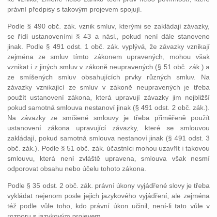
právní předpisy s takovým projevem spojují.
Podle § 490 obč. zák. vznik smluv, kterými se zakládají závazky,
se řídí ustanoveními § 43 a násl., pokud není dále stanoveno
jinak. Podle § 491 odst. 1 obč. zák. vyplývá, že závazky vznikají
zejména ze smluv tímto zákonem upravených, mohou však
vznikat i z jiných smluv v zákoně neupravených (§ 51 obč. zák.) a
ze smíšených smluv obsahujících prvky různých smluv. Na
závazky vznikající ze smluv v zákoně neupravených je třeba
použít ustanovení zákona, která upravují závazky jim nejbližší
pokud samotná smlouva nestanoví jinak (§ 491 odst. 2 obč. zák.).
Na závazky ze smíšené smlouvy je třeba přiměřeně použít
ustanovení zákona upravující závazky, které se smlouvou
zakládají, pokud samotná smlouva nestanoví jinak (§ 491 odst. 3
obč. zák.). Podle § 51 obč. zák. účastníci mohou uzavřít i takovou
smlouvu, která není zvláště upravena, smlouva však nesmí
odporovat obsahu nebo účelu tohoto zákona.
Podle § 35 odst. 2 obč. zák. právní úkony vyjádřené slovy je třeba
vykládat nejenom posle jejich jazykového vyjádření, ale zejména
též podle vůle toho, kdo právní úkon učinil, není-li tato vůle v
rozporu s jazykovým projevem.