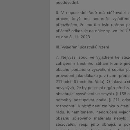
neodůvodnil.
6. V neposlední řadě má stěžovatel za
proces, když mu nedoručil vyjádření 
přesvědčen, že mu tím bylo upřeno pr
přičemž odkazuje na nález sp. zn. IV. Ú
ze dne 8. 11. 2023.
III. Vyjádření účastníků řízení
7. Nejvyšší soud ve vyjádření ke stěž
zahájením trestního stíhání kromě ji
obsahu podaného vysvětlení sepíše po
provedení jako důkazu je v řízení před
211 odst. 6 trestního řádu). O takovou 
nevyplývá, že by policejní orgán před z
obsahující vysvětlení ve smyslu § 158 od
nemohly postupovat podle § 211 odst.
rozhodnutí, v nichž není zmínka o čten
řádu. K namítanému nedoručení vyjádřen
obsahu spisového materiálu nebylo 
stěžovateli, resp. jeho obhájci, a 