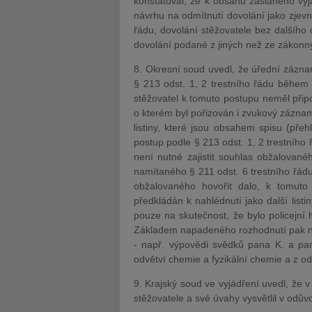
konstatoval, že k obsahu zaslaného vyjá
návrhu na odmítnutí dovolání jako zjevn
řádu, dovolání stěžovatele bez dalšího 
dovolání podané z jiných než ze zákonn
8. Okresní soud uvedl, že úřední záznam
§ 213 odst. 1, 2 trestního řádu během 
stěžovatel k tomuto postupu neměl připo
o kterém byl pořizován i zvukový záznam.
listiny, které jsou obsahem spisu (pře
postup podle § 213 odst. 1, 2 trestního 
není nutné zajistit souhlas obžalovan
namítaného § 211 odst. 6 trestního řád
obžalovaného hovořit dalo, k tomuto
předkládán k nahlédnutí jako další list
pouze na skutečnost, že bylo policejní
Základem napadeného rozhodnutí pak ne
- např. výpovědi svědků pana K. a pana
odvětví chemie a fyzikální chemie a z od
9. Krajský soud ve vyjádření uvedl, že
stěžovatele a své úvahy vysvětlil v odů