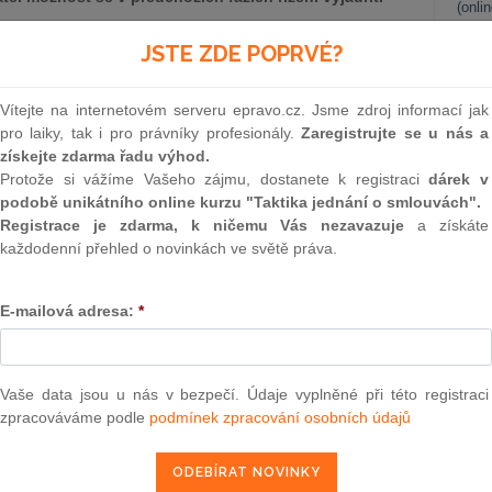
(onli
 sp.zn. I.ÚS 3287/23 ze dne 9.10.2024)
2
JSTE ZDE POPRVÉ?
Prakt
smluv
Vítejte na internetovém serveru epravo.cz. Jsme zdroj informací jak
0
pro laiky, tak i pro právníky profesionály.
Zaregistrujte se u nás a
epravo.cz?
Prakt
získejte zdarma řadu výhod.
judik
a jako dárek Vám zašleme aktuální online kurz na využití
Protože si vážíme Vašeho zájmu, dostanete k registraci
dárek v
podobě unikátního online kurzu "Taktika jednání o smlouvách".
ONL
Registrace je zdarma, k ničemu Vás nezavazuje
a získáte
REGISTROVAT ZDE
každodenní přehled o novinkách ve světě práva.
Vnos
valor
soud
E-mailová adresa:
*
Výpo
i stěžovatele M. W., zastoupeného JUDr. P.Š., advokátem se
neom
oudu v Rokycanech sp. zn. 3 T 76/2022 ze dne 27. 3. 2023,
. j. 50 To 138/2023-419 ze dne 29. 5. 2023 a usnesení
Nová 
Vaše data jsou u nás v bezpečí. Údaje vyplněné při této registraci
23-455 ze dne 19. 9. 2023, za účasti Okresního soudu v
zpracováváme podle
podmínek zpracování osobních údajů
Změn
a Nejvyššího soudu, jako účastníků řízení, a Okresního
energ
ajského státního zastupitelství v Plzni a Nejvyššího státního
řízení, tak, že ústavní stížnost se zamítá.
Čern