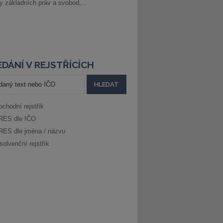
ny základních práv a svobod,...
DÁNÍ V REJSTŘÍCÍCH
bchodní rejstřík
RES dle IČO
RES dle jména / názvu
solvenční rejstřík