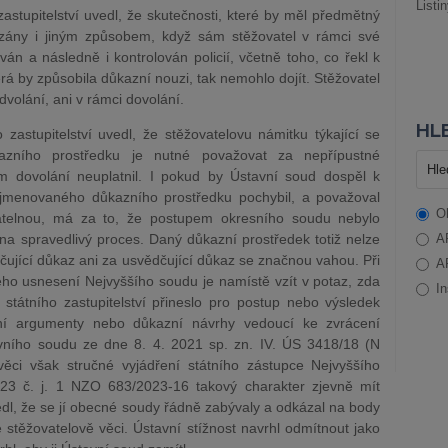
Listi
zastupitelství uvedl, že skutečnosti, které by měl předmětný
zány i jiným způsobem, když sám stěžovatel v rámci své
ván a následně i kontrolován policií, včetně toho, co řekl k
erá by způsobila důkazní nouzi, tak nemohlo dojít. Stěžovatel
dvolání, ani v rámci dovolání.
HLE
 zastupitelství uvedl, že stěžovatelovu námitku týkající se
zního prostředku je nutné považovat za nepřípustné
 dovolání neuplatnil. I pokud by Ústavní soud dospěl k
jmenovaného důkazního prostředku pochybil, a považoval
O
dnatelnou, má za to, že postupem okresního soudu nebylo
na spravedlivý proces. Daný důkazní prostředek totiž nelze
A
dčující důkaz ani za usvědčující důkaz se značnou vahou. Při
A
ho usnesení Nejvyššího soudu je namístě vzít v potaz, zda
In
 státního zastupitelství přineslo pro postup nebo výsledek
ntní argumenty nebo důkazní návrhy vedoucí ke zvrácení
tavního soudu ze dne 8. 4. 2021 sp. zn. IV. ÚS 3418/18 (N
ci však stručné vyjádření státního zástupce Nejvyššího
2023 č. j. 1 NZO 683/2023-16 takový charakter zjevně mít
dl, že se jí obecné soudy řádně zabývaly a odkázal na body
stěžovatelově věci. Ústavní stížnost navrhl odmítnout jako