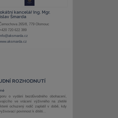
UDNÍ ROZHODNUTÍ
vné
poru o vydání bezdůvodného obohacení,
vajícího ve vrácení výživného na zletilé
 které ochuzený rodič zaplatil v době, kdy
vyživovací povinnost k dítěti...