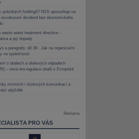
r
c prázdných holdingů? NSS upozorňuje na
y osvobození dividend bez ekonomického
du
 waste water treatment directive –
lativa a její dopady
s a paragrafy, díl 39.: Jak na organizační
y ve společnosti
ení o obalech a obalových odpadech
) – nová éra regulace obalů v Evropské
rky místních i účelových komunikací a
vání objížděk