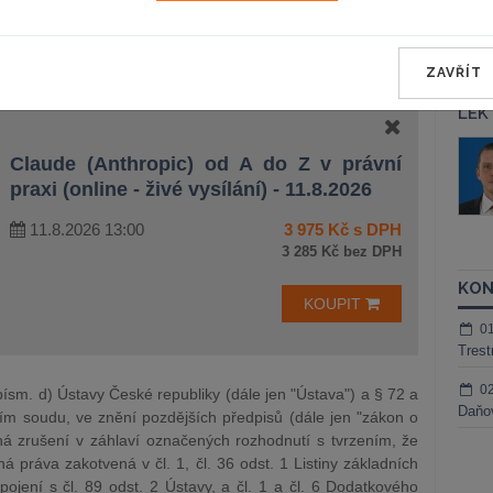
napadených rozhodnutí
ZAVŘÍT
LEK
áš Sokol
JUDr. Martin Maisner, Ph.D.,
Claude (Anthropic) od A do Z v právní
MCIArb
ktora
praxi (online - živé vysílání) - 11.8.2026
Kurzy lektora
11.8.2026 13:00
3 975 Kč s DPH
3 285 Kč bez DPH
KON
KOUPIT
0
Trest
0
 písm. d) Ústavy České republiky (dále jen "Ústava") a § 72 a
Daňov
ím soudu, ve znění pozdějších předpisů (dále jen "zákon o
á zrušení v záhlaví označených rozhodnutí s tvrzením, že
á práva zakotvená v čl. 1, čl. 36 odst. 1 Listiny základních
spojení s čl. 89 odst. 2 Ústavy, a čl. 1 a čl. 6 Dodatkového