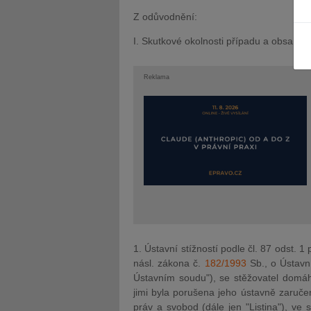
Z odůvodnění:
I. Skutkové okolnosti případu a obsah 
Reklama
JUDr. Tomáš Nielsen
JUDr. Tom
Kurzy lektora
Kurzy le
1. Ústavní stížností podle čl. 87 odst. 1
násl. zákona č.
182/1993
Sb., o Ústavn
Ústavním soudu"), se stěžovatel domáh
jimi byla porušena jeho ústavně zaručen
práv a svobod (dále jen "Listina"), ve 