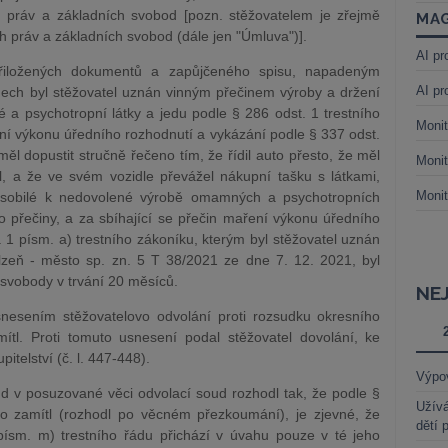
 práv a základních svobod [pozn. stěžovatelem je zřejmě
MAG
h práv a základních svobod (dále jen "Úmluva")].
AI pr
 přiložených dokumentů a zapůjčeného spisu, napadeným
AI pr
ch byl stěžovatel uznán vinným přečinem výroby a držení
 psychotropní látky a jedu podle § 286 odst. 1 trestního
Monit
í výkonu úředního rozhodnutí a vykázání podle § 337 odst.
ěl dopustit stručně řečeno tím, že řídil auto přesto, že měl
Monit
l, a že ve svém vozidle převážel nákupní tašku s látkami,
Monit
ůsobilé k nedovolené výrobě omamných a psychotropních
o přečiny, a za sbíhající se přečin maření výkonu úředního
 1 písm. a) trestního zákoníku, kterým byl stěžovatel uznán
eň - město sp. zn. 5 T 38/2021 ze dne 7. 12. 2021, byl
 svobody v trvání 20 měsíců.
NE
nesením stěžovatelovo odvolání proti rozsudku okresního
tl. Proti tomuto usnesení podal stěžovatel dovolání, ke
pitelství (č. l. 447-448).
Výpo
ud v posuzované věci odvolací soud rozhodl tak, že podle §
Užívá
o zamítl (rozhodl po věcném přezkoumání), je zjevné, že
dětí 
ísm. m) trestního řádu přichází v úvahu pouze v té jeho