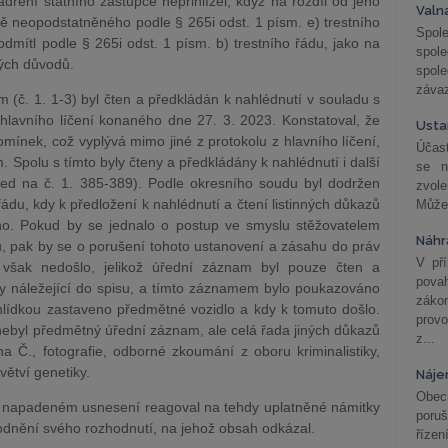
dření státního zástupce nepřihlížel, když na rozdíl od jeho
Valn
ě neopodstatněného podle § 265i odst. 1 písm. e) trestního
Spol
odmítl podle § 265i odst. 1 písm. b) trestního řádu, jako na
spol
ých důvodů.
spole
závaz
 (č. 1. 1-3) byl čten a předkládán k nahlédnutí v souladu s
hlavního líčení konaného dne 27. 3. 2023. Konstatoval, že
Usta
mínek, což vyplývá mimo jiné z protokolu z hlavního líčení,
Účast
 Spolu s tímto byly čteny a předkládány k nahlédnutí i další
se n
hled na č. 1. 385-389). Podle okresního soudu byl dodržen
zvol
řádu, kdy k předložení k nahlédnutí a čtení listinných důkazů
Může 
ého. Pokud by se jednalo o postup ve smyslu stěžovatelem
Náhr
u, pak by se o porušení tohoto ustanovení a zásahu do práv
V př
 však nedošlo, jelikož úřední záznam byl pouze čten a
pova
iny náležející do spisu, a tímto záznamem bylo poukazováno
záko
 hlídkou zastaveno předmětné vozidlo a kdy k tomuto došlo.
prov
byl předmětný úřední záznam, ale celá řada jiných důkazů
z...
 Č., fotografie, odborné zkoumání z oboru kriminalistiky,
větví genetiky.
Náje
Obec
 v napadeném usnesení reagoval na tehdy uplatněné námitky
poru
vodnění svého rozhodnutí, na jehož obsah odkázal.
řízen