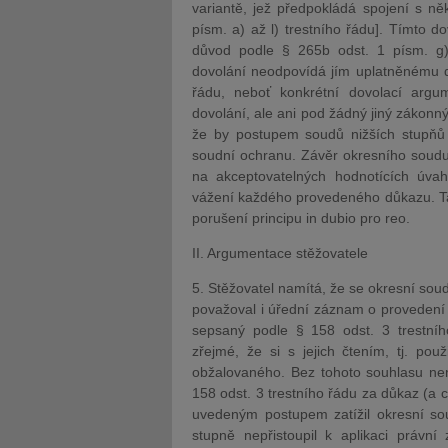
variantě, jež předpokládá spojení s n
písm. a) až l) trestního řádu]. Tímto 
důvod podle § 265b odst. 1 písm. g) 
dovolání neodpovídá jím uplatněnému d
řádu, neboť konkrétní dovolací arg
dovolání, ale ani pod žádný jiný zákonn
že by postupem soudů nižších stupňů
soudní ochranu. Závěr okresního soudu 
na akceptovatelných hodnotících úvah
vážení každého provedeného důkazu. Tak
porušení principu in dubio pro reo.
II. Argumentace stěžovatele
5. Stěžovatel namítá, že se okresní sou
považoval i úřední záznam o provedení je
sepsaný podle § 158 odst. 3 trestní
zřejmé, že si s jejich čtením, tj. po
obžalovaného. Bez tohoto souhlasu n
158 odst. 3 trestního řádu za důkaz (a c
uvedeným postupem zatížil okresní sou
stupně nepřistoupil k aplikaci právn