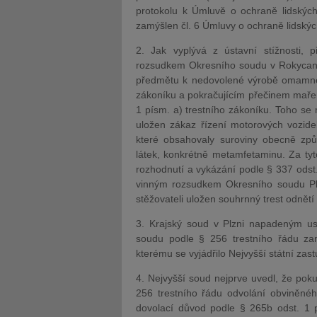
protokolu k Úmluvě o ochraně lidských
zamýšlen čl. 6 Úmluvy o ochraně lidskýc
2. Jak vyplývá z ústavní stížnosti,
rozsudkem Okresního soudu v Rokycane
předmětu k nedovolené výrobě omamné a
zákoníku a pokračujícím přečinem mařen
1 písm. a) trestního zákoníku. Toho se m
uložen zákaz řízení motorových vozide
které obsahovaly suroviny obecně zp
látek, konkrétně metamfetaminu. Za tyt
rozhodnutí a vykázání podle § 337 odst.
vinným rozsudkem Okresního soudu Plz
stěžovateli uložen souhrnný trest odnětí
3. Krajský soud v Plzni napadeným us
soudu podle § 256 trestního řádu zamí
kterému se vyjádřilo Nejvyšší státní zastu
4. Nejvyšší soud nejprve uvedl, že pok
256 trestního řádu odvolání obviněnéh
dovolací důvod podle § 265b odst. 1 p