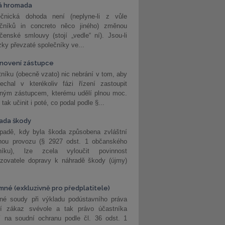
á hromada
ečnická dohoda není (neplyne-li z vůle
ečníků in concreto něco jiného) změnou
čenské smlouvy (stojí „vedle“ ní). Jsou-li
ky převzaté společníky ve...
novení zástupce
níku (obecně vzato) nic nebrání v tom, aby
echal v kterékoliv fázi řízení zastoupit
eným zástupcem, kterému udělí plnou moc.
tak učinit i poté, co podal podle §...
ada škody
ípadě, kdy byla škoda způsobena zvláštní
hou provozu (§ 2927 odst. 1 občanského
níku), lze zcela vyloučit povinnost
ozovatele dopravy k náhradě škody (újmy)
mné (exkluzivně pro předplatitele)
né soudy při výkladu podústavního práva
ší zákaz svévole a tak právo účastníka
í na soudní ochranu podle čl. 36 odst. 1