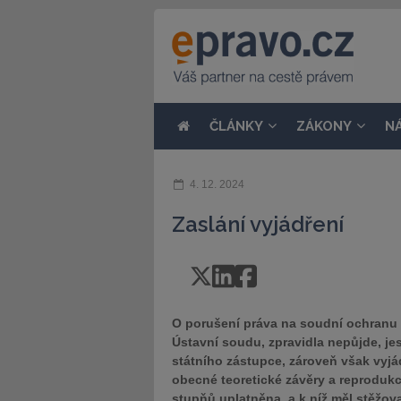
ČLÁNKY
ZÁKONY
N
4. 12. 2024
Zaslání vyjádření
O porušení práva na soudní ochranu 
Ústavní soudu, zpravidla nepůjde, jes
státního zástupce, zároveň však vyj
obecné teoretické závěry a reprodukci
stupňů uplatněna, a k níž měl stěžova