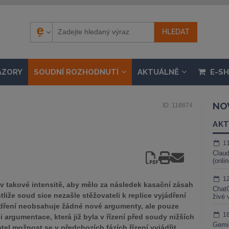
ÁZORY
SOUDNÍ ROZHODNUTÍ
AKTUÁLNĚ
E-S
NO
ID: 118874
AKT
1
Claud
(onli
1
v takové intensitě, aby mělo za následek kasační zásah
ChatG
tliže soud sice nezašle stěžovateli k replice vyjádření
živé 
ádření neobsahuje žádné nové argumenty, ale pouze
1
 argumentace, která již byla v řízení před soudy nižších
Gemin
tel možnost se v předchozích fázích řízení vyjádřit.