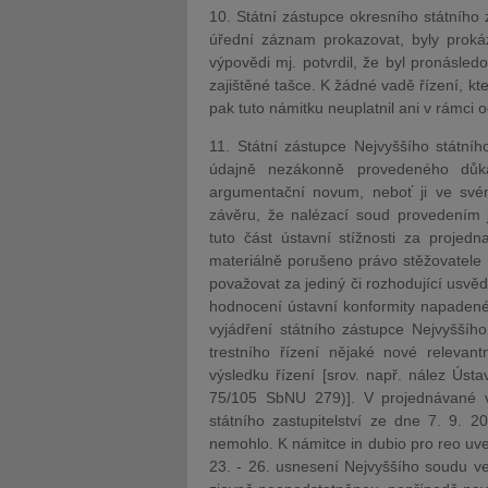
10. Státní zástupce okresního státního 
úřední záznam prokazovat, byly proká
výpovědi mj. potvrdil, že byl pronásledo
zajištěné tašce. K žádné vadě řízení, kt
pak tuto námitku neuplatnil ani v rámci o
11. Státní zástupce Nejvyššího státního
údajně nezákonně provedeného důka
argumentační novum, neboť ji ve svém
závěru, že nalézací soud provedením 
tuto část ústavní stížnosti za proje
materiálně porušeno právo stěžovatele 
považovat za jediný či rozhodující usvě
hodnocení ústavní konformity napadené
vyjádření státního zástupce Nejvyššího
trestního řízení nějaké nové releva
výsledku řízení [srov. např. nález Ús
75/105 SbNU 279)]. V projednávané vě
státního zastupitelství ze dne 7. 9. 
nemohlo. K námitce in dubio pro reo uve
23. - 26. usnesení Nejvyššího soudu ve 