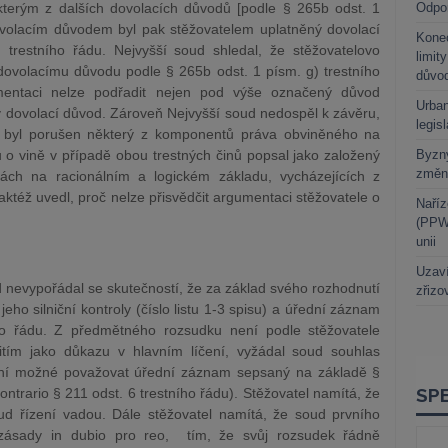
ěkterým z dalších dovolacích důvodů [podle § 265b odst. 1
Odpo
dovolacím důvodem byl pak stěžovatelem uplatněný dovolací
Kone
trestního řádu. Nejvyšší soud shledal, že stěžovatelovo
limit
ovolacímu důvodu podle § 265b odst. 1 písm. g) trestního
důvo
umentaci nelze podřadit nejen pod výše označený důvod
Urban
ý dovolací důvod. Zároveň Nejvyšší soud nedospěl k závěru,
legis
 byl porušen některý z komponentů práva obviněného na
o vině v případě obou trestných činů popsal jako založený
Byzny
změn
ách na racionálním a logickém základu, vycházejících z
též uvedl, proč nelze přisvědčit argumentaci stěžovatele o
Naříz
(PPWR
unii
Uzaví
d nevypořádal se skutečností, že za základ svého rozhodnutí
zřizo
ho silniční kontroly (číslo listu 1-3 spisu) a úřední záznam
ho řádu. Z předmětného rozsudku není podle stěžovatele
užitím jako důkazu v hlavním líčení, vyžádal soud souhlas
ení možné považovat úřední záznam sepsaný na základě §
ontrario § 211 odst. 6 trestního řádu). Stěžovatel namítá, že
d řízení vadou. Dále stěžovatel namítá, že soud prvního
í zásady in dubio pro reo, tím, že svůj rozsudek řádně