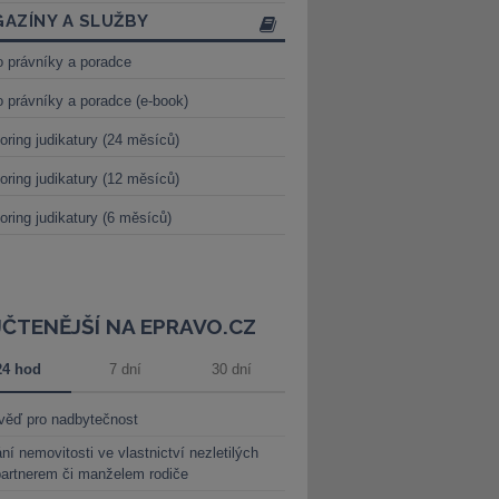
AZÍNY A SLUŽBY
o právníky a poradce
o právníky a poradce (e-book)
oring judikatury (24 měsíců)
oring judikatury (12 měsíců)
oring judikatury (6 měsíců)
JČTENĚJŠÍ NA EPRAVO.CZ
24 hod
7 dní
30 dní
věď pro nadbytečnost
ní nemovitosti ve vlastnictví nezletilých
partnerem či manželem rodiče