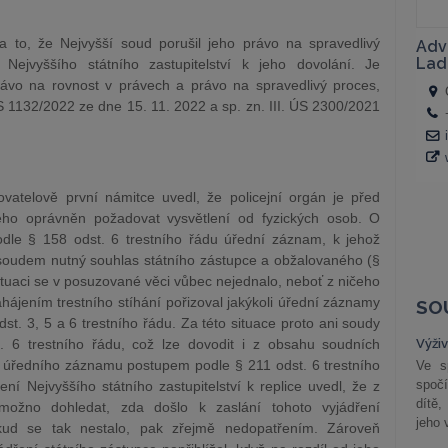
 to, že Nejvyšší soud porušil jeho právo na spravedlivý
Nejvyššího státního zastupitelství k jeho dovolání. Je
ávo na rovnost v právech a právo na spravedlivý proces,
S 1132/2022 ze dne 15. 11. 2022 a sp. zn. III. ÚS 2300/2021
ovatelově první námitce uvedl, že policejní orgán je před
ného oprávněn požadovat vysvětlení od fyzických osob. O
dle § 158 odst. 6 trestního řádu úřední záznam, k jehož
 soudem nutný souhlas státního zástupce a obžalovaného (§
situaci se v posuzované věci vůbec nejednalo, neboť z ničeho
ahájením trestního stíhání pořizoval jakýkoli úřední záznamy
SO
st. 3, 5 a 6 trestního řádu. Za této situace proto ani soudy
 6 trestního řádu, což lze dovodit i z obsahu soudních
Výži
í úředního záznamu postupem podle § 211 odst. 6 trestního
Ve s
spočí
í Nejvyššího státního zastupitelství k replice uvedl, že z
dítě,
možno dohledat, zda došlo k zaslání tohoto vyjádření
jeho 
pokud se tak nestalo, pak zřejmě nedopatřením. Zároveň