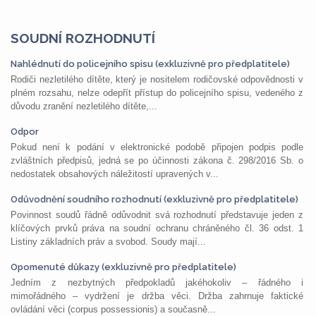
SOUDNÍ ROZHODNUTÍ
Nahlédnutí do policejního spisu (exkluzivně pro předplatitele)
Rodiči nezletilého dítěte, který je nositelem rodičovské odpovědnosti v
plném rozsahu, nelze odepřít přístup do policejního spisu, vedeného z
důvodu zranění nezletilého dítěte,...
Odpor
Pokud není k podání v elektronické podobě připojen podpis podle
zvláštních předpisů, jedná se po účinnosti zákona č. 298/2016 Sb. o
nedostatek obsahových náležitostí upravených v...
Odůvodnění soudního rozhodnutí (exkluzivně pro předplatitele)
Povinnost soudů řádně odůvodnit svá rozhodnutí představuje jeden z
klíčových prvků práva na soudní ochranu chráněného čl. 36 odst. 1
Listiny základních práv a svobod. Soudy mají...
Opomenuté důkazy (exkluzivně pro předplatitele)
Jedním z nezbytných předpokladů jakéhokoliv – řádného i
mimořádného – vydržení je držba věci. Držba zahrnuje faktické
ovládání věci (corpus possessionis) a současně...