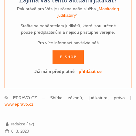
Zajímá Vás tento aktuální judikát?
Pak právě pro Vás je určena naše služba „
Monitoring
judikatury
“.
Staňte se odběratelem judikátů, které jsou určené
pouze předplatitelům a nejsou přístupné veřejně.
Pro více informací navštivte náš
E-SHOP
Již mám předplatné -
přihlásit se
© EPRAVO.CZ – Sbírka zákonů, judikatura, právo |
www.epravo.cz
redakce (jav)
6. 3. 2020