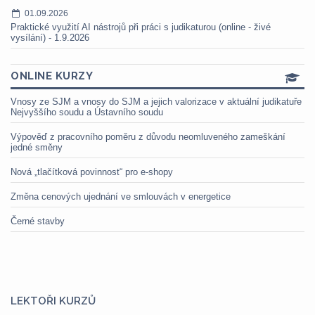
01.09.2026
Praktické využití AI nástrojů při práci s judikaturou (online - živé
vysílání) - 1.9.2026
ONLINE KURZY
Vnosy ze SJM a vnosy do SJM a jejich valorizace v aktuální judikatuře
Nejvyššího soudu a Ústavního soudu
Výpověď z pracovního poměru z důvodu neomluveného zameškání
jedné směny
Nová „tlačítková povinnost“ pro e-shopy
Změna cenových ujednání ve smlouvách v energetice
Černé stavby
LEKTOŘI KURZŮ