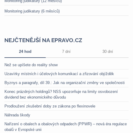
Monitoring judikatury (12 měsíců)
Monitoring judikatury (6 měsíců)
NEJČTENĚJŠÍ NA EPRAVO.CZ
24 hod
7 dní
30 dní
Než se upíšete do reality show
Uzavírky místních i účelových komunikací a zřizování objížděk
Byznys a paragrafy, díl 39.: Jak na organizační změny ve společnosti
Konec prázdných holdingů? NSS upozorňuje na limity osvobození
dividend bez ekonomického důvodu
Prodloužení zkušební doby ze zákona po flexinovele
Náhrada škody
Nařízení o obalech a obalových odpadech (PPWR) – nová éra regulace
obalů v Evropské unii