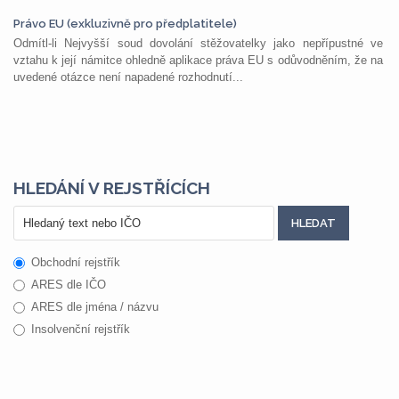
Právo EU (exkluzivně pro předplatitele)
Odmítl-li Nejvyšší soud dovolání stěžovatelky jako nepřípustné ve
vztahu k její námitce ohledně aplikace práva EU s odůvodněním, že na
uvedené otázce není napadené rozhodnutí...
HLEDÁNÍ V REJSTŘÍCÍCH
Obchodní rejstřík
ARES dle IČO
ARES dle jména / názvu
Insolvenční rejstřík