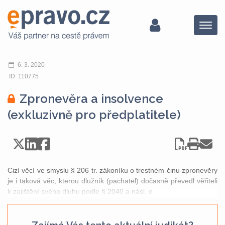
Menu
6. 3. 2020
ID: 110775
Zpronevěra a insolvence
(exkluzivně pro předplatitele)
Cizí věcí ve smyslu § 206 tr. zákoníku o trestném činu zpronevěry
je i taková věc, kterou dlužník (pachatel) dočasně převedl věřiteli
k zajištění svého dluhu podle § 2040 a násl. o