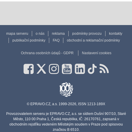
mapa serveru
o nás
reklama
podmínky provozu
kontakty
publikační podmínky
FAQ
obchodní a reklamační podmínky
Ochrana osobních údajů - GDPR
Nastavení cookies
© EPRAVO.CZ, a.s. 1999-2026, ISSN 1213-189X
Provozovatelem serveru je EPRAVO.CZ, a.s. se sídlem Dušní 907/10, Staré
Město, 110 00 Praha 1, Česká republika, IČ: 26170761, zapsaná v
obchodním rejstříku vedeném Městským soudem v Praze pod spisovou
značkou B 6510.