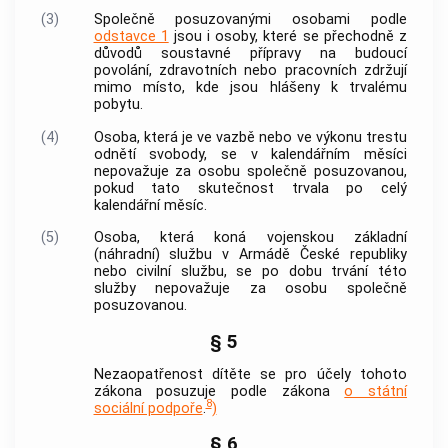
(3)
Společně posuzovanými osobami podle
odstavce 1
jsou i osoby, které se přechodně z
důvodů soustavné přípravy na budoucí
povolání, zdravotních nebo pracovních zdržují
mimo místo, kde jsou hlášeny k trvalému
pobytu.
(4)
Osoba, která je ve vazbě nebo ve výkonu trestu
odnětí svobody, se v kalendářním měsíci
nepovažuje za osobu společně posuzovanou,
pokud tato skutečnost trvala po celý
kalendářní měsíc.
(5)
Osoba, která koná vojenskou základní
(náhradní) službu v Armádě České republiky
nebo civilní službu, se po dobu trvání této
služby nepovažuje za osobu společně
posuzovanou.
§ 5
Nezaopatřenost dítěte se pro účely tohoto
zákona posuzuje podle zákona
o státní
8
sociální podpoře
.
)
§ 6