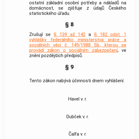
ostatní základní osobní potřeby a nákladů na
domácnost, se zjišťuje z údajů Českého
statistického úřadu.
§ 8
Zrušují se
§ 139 až 142
a
§ 182 odst. 1
vyhlášky federálního ministerstva práce a
sociálních věcí č. 149/1988 Sb., kterou se
provádí zákon o sociálním zabezpečení
, ve
znění pozdějších předpisů.
§ 9
Tento zákon nabývá účinnosti dnem vyhlášení.
Havel v. r.
Dubček v. r.
Čalfa v. r.