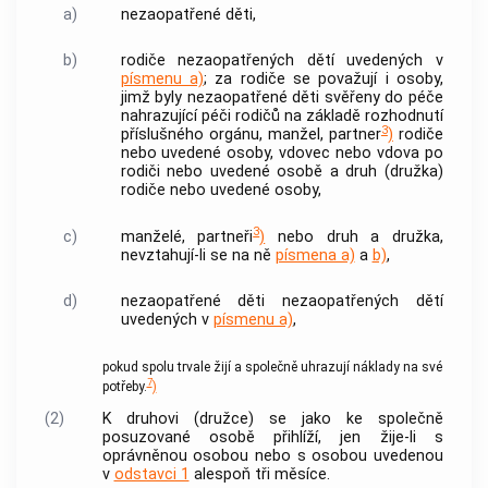
a)
nezaopatřené děti,
b)
rodiče nezaopatřených dětí uvedených v
písmenu a)
; za rodiče se považují i osoby,
jimž byly nezaopatřené děti svěřeny do péče
nahrazující péči rodičů na základě rozhodnutí
3
příslušného orgánu, manžel, partner
)
rodiče
nebo uvedené osoby, vdovec nebo vdova po
rodiči nebo uvedené osobě a druh (družka)
rodiče nebo uvedené osoby,
3
c)
manželé, partneři
)
nebo druh a družka,
nevztahují-li se na ně
písmena a)
a
b)
,
d)
nezaopatřené děti nezaopatřených dětí
uvedených v
písmenu a)
,
pokud spolu trvale žijí a společně uhrazují náklady na své
7
potřeby.
)
(2)
K druhovi (družce) se jako ke společně
posuzované osobě přihlíží, jen žije-li s
oprávněnou osobou nebo s osobou uvedenou
v
odstavci 1
alespoň tři měsíce.