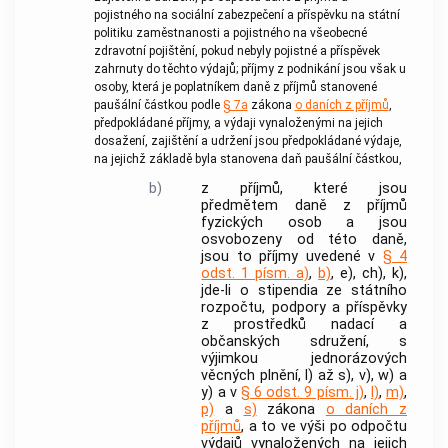
pojistného na sociální zabezpečení a příspěvku na státní
politiku zaměstnanosti a pojistného na všeobecné
zdravotní pojištění, pokud nebyly pojistné a příspěvek
zahrnuty do těchto výdajů; příjmy z podnikání jsou však u
osoby, která je poplatníkem daně z příjmů stanovené
paušální částkou podle
§ 7a
zákona
o daních z příjmů
,
předpokládané příjmy, a výdaji vynaloženými na jejich
dosažení, zajištění a udržení jsou předpokládané výdaje,
na jejichž základě byla stanovena daň paušální částkou,
b)
z příjmů, které jsou
předmětem daně z příjmů
fyzických osob a jsou
osvobozeny od této daně,
jsou to příjmy uvedené v
§ 4
odst. 1 písm. a)
,
b)
, e), ch), k),
jde-li o stipendia ze státního
rozpočtu, podpory a příspěvky
z prostředků nadací a
občanských sdružení, s
výjimkou jednorázových
věcných plnění, l) až s), v), w) a
y) a v
§ 6 odst. 9 písm. j)
,
l)
,
m)
,
p)
a
s)
zákona
o daních z
příjmů
, a to ve výši po odpočtu
výdajů vynaložených na jejich