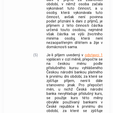
období, v němž osoba začala
vykonávat tuto činnost, a u
osoby, která vykonávala tuto
činnost, avšak není povinna
podat přiznání k dani z příjmů, je
příjmem z této činnosti částka
určená touto osobou, nejméně
však částka ve výši životního
minima osoby, která není
nezaopatřeným dítětem a žije v
domácnosti sama.
(5)
Je-li příjem uvedený v
odstavci 1
vyplácen v cizí měně, přepočte se
na českou měnu podle
příslušného kursu vyhlášeného
Českou národní bankou platného
k prvnímu dni období, za které se
zjišťuje příjem, není-li dále
stanoveno jinak. Pro přepočet
měn, u nichž Česká národní
banka nevyhlašuje příslušný kurs,
se použije kurs této měny
obvykle používaný bankami v
České republice k prvnímu dni
období, za které se zjišťuje