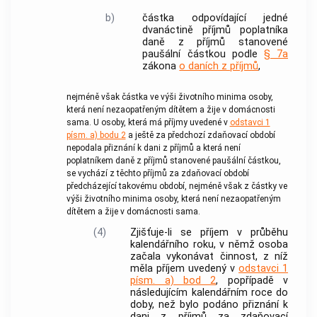
b)
částka odpovídající jedné
dvanáctině příjmů poplatníka
daně z příjmů stanovené
paušální částkou podle
§ 7a
zákona
o daních z příjmů
,
nejméně však částka ve výši životního minima osoby,
která není nezaopatřeným dítětem a žije v domácnosti
sama. U osoby, která má příjmy uvedené v
odstavci 1
písm. a) bodu 2
a ještě za předchozí zdaňovací období
nepodala přiznání k dani z příjmů a která není
poplatníkem daně z příjmů stanovené paušální částkou,
se vychází z těchto příjmů za zdaňovací období
předcházející takovému období, nejméně však z částky ve
výši životního minima osoby, která není nezaopatřeným
dítětem a žije v domácnosti sama.
(4)
Zjišťuje-li se příjem v průběhu
kalendářního roku, v němž osoba
začala vykonávat činnost, z níž
měla příjem uvedený v
odstavci 1
písm. a) bod 2
, popřípadě v
následujícím kalendářním roce do
doby, než bylo podáno přiznání k
dani z příjmů za zdaňovací