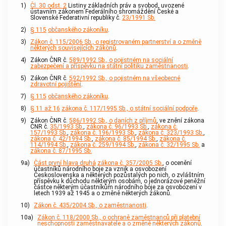
1)
Čl. 30 odst. 2
Listiny základních práv a svobod, uvozené
ústavním zákonem Federálního shromáždění České a
Slovenské Federativní republiky č.
23/1991 Sb.
2)
§ 115
občanského zákoníku
.
3)
Zákon č. 115/2006 Sb., o registrovaném partnerství a o změně
některých souvisejících zákonů
.
4)
Zákon ČNR č.
589/1992 Sb., o pojistném na sociální
zabezpečení a příspěvku na státní politiku zaměstnanosti
.
5)
Zákon ČNR č.
592/1992 Sb., o pojistném na všeobecné
zdravotní pojištění
.
7)
§ 115
občanského zákoníku
.
8)
§ 11 až 16
zákona č. 117/1995 Sb., o státní sociální podpoře
.
9)
Zákon ČNR č.
586/1992 Sb., o daních z příjmů
, ve znění zákona
ČNR č.
35/1993 Sb.
,
zákona č. 96/1993 Sb.
,
zákona č.
157/1993 Sb.
,
zákona č. 196/1993 Sb.
,
zákona č. 323/1993 Sb.
,
zákona č. 42/1994 Sb.
,
zákona č. 85/1994 Sb.
,
zákona č.
114/1994 Sb.
,
zákona č. 259/1994 Sb.
,
zákona č. 32/1995 Sb.
a
zákona č. 87/1995 Sb.
9a)
Část první hlava druhá
zákona č. 357/2005 Sb.
, o ocenění
účastníků národního boje za vznik a osvobození
Československa a některých pozůstalých po nich, o zvláštním
příspěvku k důchodu některým osobám, o jednorázové peněžní
částce některým účastníkům národního boje za osvobození v
letech 1939 až 1945 a o změně některých zákonů.
10)
Zákon č. 435/2004 Sb., o zaměstnanosti
.
10a)
Zákon č. 118/2000 Sb., o ochraně zaměstnanců při platební
neschopnosti zaměstnavatele a o změně některých zákonů
.