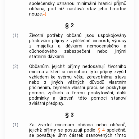
společenský uznanou minimální hranici příjmů
občana, pod níž nastává stav jeho hmotné
1
nouze.
)
§ 2
(1)
Životní potřeby občanů jsou uspokojovány
především příjmy z výdělečné činnosti, výnosy
z majetku a dávkami nemocenského a
důchodového zabezpečení nebo jinými
státními dávkami.
(2)
Občanům, jejichž příjmy nedosahují životního
minima a kteří si nemohou tyto příjmy zvýšit
vzhledem ke svému věku, zdravotnímu stavu
nebo z jiných vážných důvodů vlastním
přičiněním, zejména vlastní prací, se poskytuje
pomoc; způsob a formu poskytování, další
podmínky a úroveň této pomoci stanoví
zvláštní předpisy.
§ 3
(1)
Za životní minimum občana nebo občanů,
jejichž příjmy se posuzují podle
§ 4
společně,
se považuje úhrn částek stanovených tímto