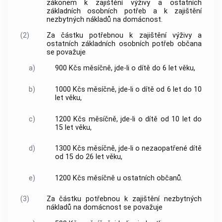
zákonem k zajištění výživy a ostatních
základních osobních potřeb a k zajištění
nezbytných nákladů na domácnost.
(2)
Za částku potřebnou k zajištění výživy a
ostatních základních osobních potřeb občana
se považuje
a)
900 Kčs měsíčně, jde-li o dítě do 6 let věku,
b)
1000 Kčs měsíčně, jde-li o dítě od 6 let do 10
let věku,
c)
1200 Kčs měsíčně, jde-li o dítě od 10 let do
15 let věku,
d)
1300 Kčs měsíčně, jde-li o nezaopatřené dítě
od 15 do 26 let věku,
e)
1200 Kčs měsíčně u ostatních občanů.
(3)
Za částku potřebnou k zajištění nezbytných
nákladů na domácnost se považuje