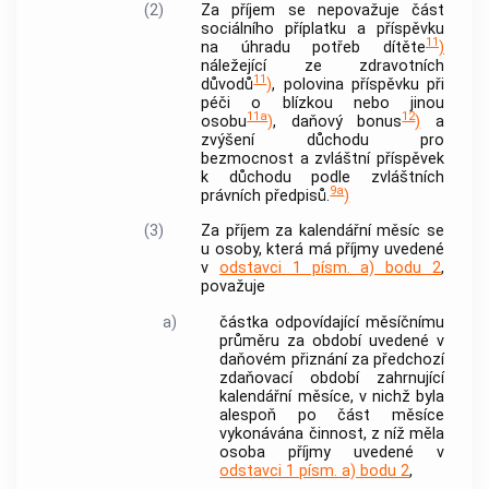
(2)
Za příjem se nepovažuje část
sociálního příplatku a příspěvku
11
na úhradu potřeb dítěte
)
náležející ze zdravotních
11
důvodů
)
, polovina příspěvku při
péči o blízkou nebo jinou
11a
12
osobu
)
, daňový bonus
)
a
zvýšení důchodu pro
bezmocnost a zvláštní příspěvek
k důchodu podle zvláštních
9a
právních předpisů.
)
(3)
Za příjem za kalendářní měsíc se
u osoby, která má příjmy uvedené
v
odstavci 1 písm. a) bodu 2
,
považuje
a)
částka odpovídající měsíčnímu
průměru za období uvedené v
daňovém přiznání za předchozí
zdaňovací období zahrnující
kalendářní měsíce, v nichž byla
alespoň po část měsíce
vykonávána činnost, z níž měla
osoba příjmy uvedené v
odstavci 1 písm. a) bodu 2
,