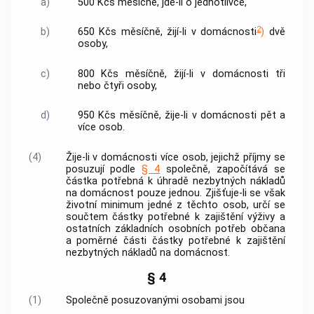
a)
500 Kčs měsíčně, jde-li o jednotlivce,
2
b)
650 Kčs měsíčně, žijí-li v domácnosti
)
dvě
osoby,
c)
800 Kčs měsíčně, žijí-li v domácnosti tři
nebo čtyři osoby,
d)
950 Kčs měsíčně, žije-li v domácnosti pět a
více osob.
(4)
Žije-li v domácnosti více osob, jejichž příjmy se
posuzují podle
§ 4
společně, započítává se
částka potřebná k úhradě nezbytných nákladů
na domácnost pouze jednou. Zjišťuje-li se však
životní minimum jedné z těchto osob, určí se
součtem částky potřebné k zajištění výživy a
ostatních základních osobních potřeb občana
a poměrné části částky potřebné k zajištění
nezbytných nákladů na domácnost.
§ 4
(1)
Společně posuzovanými osobami jsou