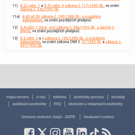
11)
§ 22 odst. 1
a
§ 37 odst. 3
zákona č. 117/1995 Sb.
, ve znění
zákona č. 242/1997 Sb.
11a)
§ 80 až 85
zákona č. 100/1988 Sb., o sociálním
zabezpečení
, ve znění pozdějších předpisů.
12)
§ 4 odst. 1 písm. zm)
zákona č. 586/1992 Sb., o daních z
příjmů
, ve znění pozdějších předpisů.
13)
§ 2 odst. 3
a
4
zákona č. 100/1988 Sb., o sociálním
zabezpečení
, ve znění zákona ČNR č.
37/1993 Sb.
a
zákona č.
307/1993 Sb.
mapa serveru
o nás
reklama
podmínky provozu
kontakty
publikační podmínky
FAQ
obchodní a reklamační podmínky
Ochrana osobních údajů - GDPR
Nastavení cookies