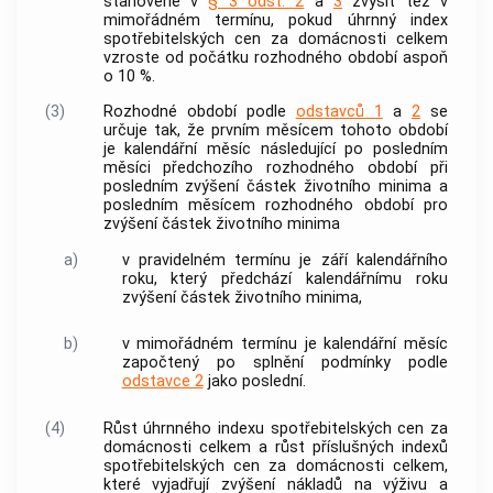
stanovené v
§ 3 odst. 2
a
3
zvýšit též v
mimořádném termínu, pokud úhrnný index
spotřebitelských cen za domácnosti celkem
vzroste od počátku rozhodného období aspoň
o 10 %.
(3)
Rozhodné období podle
odstavců 1
a
2
se
určuje tak, že prvním měsícem tohoto období
je kalendářní měsíc následující po posledním
měsíci předchozího rozhodného období při
posledním zvýšení částek životního minima a
posledním měsícem rozhodného období pro
zvýšení částek životního minima
a)
v pravidelném termínu je září kalendářního
roku, který předchází kalendářnímu roku
zvýšení částek životního minima,
b)
v mimořádném termínu je kalendářní měsíc
započtený po splnění podmínky podle
odstavce 2
jako poslední.
(4)
Růst úhrnného indexu spotřebitelských cen za
domácnosti celkem a růst příslušných indexů
spotřebitelských cen za domácnosti celkem,
které vyjadřují zvýšení nákladů na výživu a