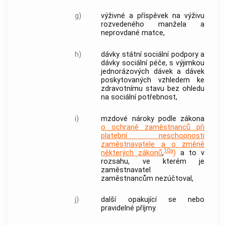
g)
výživné a příspěvek na výživu
rozvedeného manžela a
neprovdané matce,
h)
dávky státní sociální podpory a
dávky sociální péče, s výjimkou
jednorázových dávek a dávek
poskytovaných vzhledem ke
zdravotnímu stavu bez ohledu
na sociální potřebnost,
i)
mzdové nároky podle zákona
o ochraně zaměstnanců při
platební neschopnosti
zaměstnavatele a o změně
10a
některých zákonů
,
)
a to v
rozsahu, ve kterém je
zaměstnavatel
zaměstnancům nezúčtoval,
j)
další opakující se nebo
pravidelné příjmy.