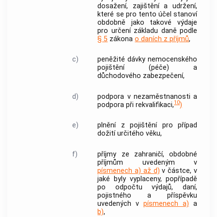
dosažení, zajištění a udržení,
které se pro tento účel stanoví
obdobně jako takové výdaje
pro určení základu daně podle
§ 5
zákona
o daních z příjmů
,
c)
peněžité dávky nemocenského
pojištění (péče) a
důchodového zabezpečení,
d)
podpora v nezaměstnanosti a
10
podpora při rekvalifikaci,
)
e)
plnění z pojištění pro případ
dožití určitého věku,
f)
příjmy ze zahraničí, obdobné
příjmům uvedeným v
písmenech a) až d)
v částce, v
jaké byly vyplaceny, popřípadě
po odpočtu výdajů, daní,
pojistného a příspěvku
uvedených v
písmenech a)
a
b)
,