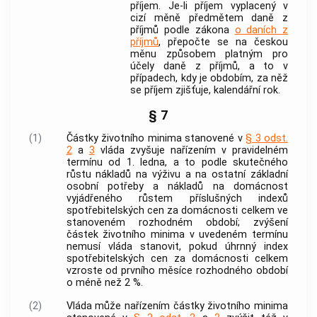
příjem. Je-li příjem vyplacený v
cizí měně předmětem daně z
příjmů podle zákona
o daních z
příjmů
, přepočte se na českou
měnu způsobem platným pro
účely daně z příjmů, a to v
případech, kdy je obdobím, za něž
se příjem zjišťuje, kalendářní rok.
§ 7
(1)
Částky životního minima stanovené v
§ 3 odst.
2
a
3
vláda zvyšuje nařízením v pravidelném
termínu od 1. ledna, a to podle skutečného
růstu nákladů na výživu a na ostatní základní
osobní potřeby a nákladů na domácnost
vyjádřeného růstem příslušných indexů
spotřebitelských cen za domácnosti celkem ve
stanoveném rozhodném období; zvýšení
částek životního minima v uvedeném termínu
nemusí vláda stanovit, pokud úhrnný index
spotřebitelských cen za domácnosti celkem
vzroste od prvního měsíce rozhodného období
o méně než 2 %.
(2)
Vláda může nařízením částky životního minima