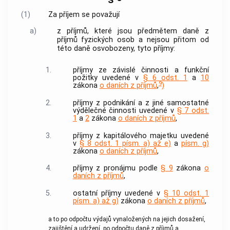
(1)
Za příjem se považují
a)
z příjmů, které jsou předmětem daně z
příjmů fyzických osob a nejsou přitom od
této daně osvobozeny, tyto příjmy:
1.
příjmy ze závislé činnosti a funkční
požitky uvedené v
§ 6 odst. 1
a
10
9
zákona
o daních z příjmů
,
)
2.
příjmy z podnikání a z jiné samostatné
výdělečné činnosti uvedené v
§ 7 odst.
1
a
2
zákona
o daních z příjmů
,
3.
příjmy z kapitálového majetku uvedené
v
§ 8 odst. 1 písm. a) až e)
a
písm. g)
zákona
o daních z příjmů
,
4.
příjmy z pronájmu podle
§ 9
zákona
o
daních z příjmů
,
5.
ostatní příjmy uvedené v
§ 10 odst. 1
písm. a) až g)
zákona
o daních z příjmů
,
a to po odpočtu výdajů vynaložených na jejich dosažení,
zajištění a udržení, po odpočtu daně z příjmů a