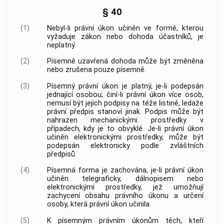
§ 40
(1)
Nebyl-li právní úkon učiněn ve formě, kterou
vyžaduje zákon nebo dohoda účastníků, je
neplatný.
(2)
Písemně uzavřená dohoda může být změněna
nebo zrušena pouze písemně.
(3)
Písemný právní úkon je platný, je-li podepsán
jednající osobou; činí-li právní úkon více osob,
nemusí být jejich podpisy na téže listině, ledaže
právní předpis stanoví jinak. Podpis může být
nahrazen mechanickými prostředky v
případech, kdy je to obvyklé. Je-li právní úkon
učiněn elektronickými prostředky, může být
podepsán elektronicky podle zvláštních
předpisů.
(4)
Písemná forma je zachována, je-li právní úkon
učiněn telegraficky, dálnopisem nebo
elektronickými prostředky, jež umožňují
zachycení obsahu právního úkonu a určení
osoby, která právní úkon učinila.
(5)
K písemným právním úkonům těch, kteří