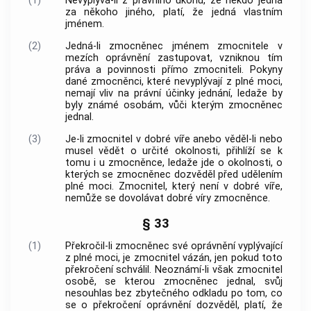
(1)
Nevyplývá-li z právního úkonu, že někdo jedná
za někoho jiného, platí, že jedná vlastním
jménem.
(2)
Jedná-li zmocněnec jménem zmocnitele v
mezích oprávnění zastupovat, vzniknou tím
práva a povinnosti přímo zmocniteli. Pokyny
dané zmocněnci, které nevyplývají z plné moci,
nemají vliv na právní účinky jednání, ledaže by
byly známé osobám, vůči kterým zmocněnec
jednal.
(3)
Je-li zmocnitel v dobré víře anebo věděl-li nebo
musel vědět o určité okolnosti, přihlíží se k
tomu i u zmocněnce, ledaže jde o okolnosti, o
kterých se zmocněnec dozvěděl před udělením
plné moci. Zmocnitel, který není v dobré víře,
nemůže se dovolávat dobré víry zmocněnce.
§ 33
(1)
Překročil-li zmocněnec své oprávnění vyplývající
z plné moci, je zmocnitel vázán, jen pokud toto
překročení schválil. Neoznámí-li však zmocnitel
osobě, se kterou zmocněnec jednal, svůj
nesouhlas bez zbytečného odkladu po tom, co
se o překročení oprávnění dozvěděl, platí, že