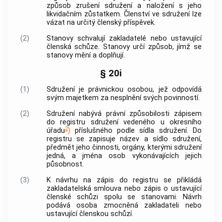
způsob zrušení sdružení a naložení s jeho
likvidačním zůstatkem. Členství ve sdružení lze
vázat na určitý členský příspěvek.
(2)
Stanovy schvalují zakladatelé nebo ustavující
členská schůze. Stanovy určí způsob, jímž se
stanovy mění a doplňují.
§ 20i
(1)
Sdružení je právnickou osobou, jež odpovídá
svým majetkem za nesplnění svých povinností.
(2)
Sdružení nabývá právní způsobilosti zápisem
do registru sdružení vedeného u okresního
2
úřadu
)
příslušného podle sídla sdružení. Do
registru se zapisuje název a sídlo sdružení,
předmět jeho činnosti, orgány, kterými sdružení
jedná, a jména osob vykonávajících jejich
působnost.
(3)
K návrhu na zápis do registru se přikládá
zakladatelská smlouva nebo zápis o ustavující
členské schůzi spolu se stanovami. Návrh
podává osoba zmocněná zakladateli nebo
ustavující členskou schůzí.