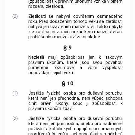
(způsobilost k právním úkonům) vzniká v plném
rozsahu zletilostí.
(2)
Zletilosti se nabývá dovršením osmnáctého
roku. Před dosažením tohoto věku se zletilosti
nabývá jen uzavřením manželství. Takto nabytá
zletilost se neztrácí ani zánikem manželství ani
prohlášením manželství za neplatné.
§ 9
Nezletilí mají způsobilost jen k takovým
právním úkonům, které jsou svou povahou
přiměřené rozumové a volní vyspělosti
odpovídající jejich věku.
§ 10
(1)
Jestliže fyzická osoba pro duševní poruchu,
která není jen přechodná, není vůbec schopna
činit právní úkony, soud ji způsobilosti k
právním úkonům zbaví.
(2)
Jestliže fyzická osoba pro duševní poruchu,
která není jen přechodná, anebo pro nadměrné
požívání alkoholických nápojů nebo omamných
prostředků či jedů je schopna činit jen některé