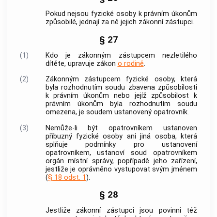
Pokud nejsou fyzické osoby k právním úkonům
způsobilé, jednají za ně jejich zákonní
zástupci
.
§ 27
(1)
Kdo je zákonným
zástupcem
nezletilého
dítěte, upravuje zákon
o rodině
.
(2)
Zákonným
zástupcem
fyzické osoby, která
byla rozhodnutím soudu zbavena způsobilosti
k právním úkonům nebo jejíž způsobilost k
právním úkonům byla rozhodnutím soudu
omezena, je soudem ustanovený opatrovník.
(3)
Nemůže-li být opatrovníkem ustanoven
příbuzný fyzické osoby ani jiná osoba, která
splňuje podmínky pro ustanovení
opatrovníkem, ustanoví soud opatrovníkem
orgán místní správy, popřípadě jeho zařízení,
jestliže je oprávněno vystupovat svým jménem
(
§ 18 odst. 1
).
§ 28
Jestliže zákonní
zástupci
jsou povinni též