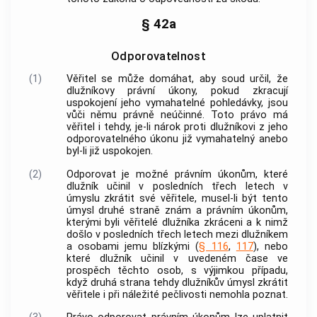
§ 42a
Odporovatelnost
(1)
Věřitel se může domáhat, aby soud určil, že
dlužníkovy právní úkony, pokud zkracují
uspokojení jeho vymahatelné pohledávky, jsou
vůči němu právně neúčinné. Toto právo má
věřitel i tehdy, je-li nárok proti dlužníkovi z jeho
odporovatelného úkonu již vymahatelný anebo
byl-li již uspokojen.
(2)
Odporovat je možné právním úkonům, které
dlužník učinil v posledních třech letech v
úmyslu zkrátit své věřitele, musel-li být tento
úmysl druhé straně znám a právním úkonům,
kterými byli věřitelé dlužníka zkráceni a k nimž
došlo v posledních třech letech mezi dlužníkem
a osobami jemu blízkými (
§ 116
,
117
), nebo
které dlužník učinil v uvedeném čase ve
prospěch těchto osob, s výjimkou případu,
když druhá strana tehdy dlužníkův úmysl zkrátit
věřitele i při náležité pečlivosti nemohla poznat.