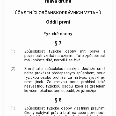
Hlava druhá
ÚČASTNÍCI OBČANSKOPRÁVNÍCH VZTAHŮ
Oddíl první
Fyzické osoby
§ 7
(1)
Způsobilost fyzické osoby mít práva a
povinnosti vzniká narozením. Tuto způsobilost
má i počaté dítě, narodí-li se živé.
(2)
Smrtí tato způsobilost zanikne. Jestliže smrt
nelze prokázat předepsaným způsobem, soud
fyzickou osobu prohlásí za mrtvou, zjistí-li její
smrt jinak. Za mrtvou soud prohlásí také
nezvěstnou fyzickou osobu, lze-li se zřetelem
ke všem okolnostem usoudit, že již nežije.
§ 8
(1)
Způsobilost fyzické osoby vlastními právními
úkony nabývat práv a brát na sebe povinnosti