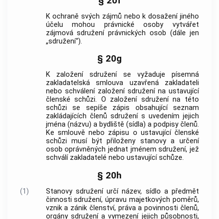
§ 20f
K ochraně svých zájmů nebo k dosažení jiného
účelu mohou právnické osoby vytvářet
zájmová sdružení právnických osob (dále jen
„sdružení“).
§ 20g
K založení sdružení se vyžaduje písemná
zakladatelská smlouva uzavřená zakladateli
nebo schválení založení sdružení na ustavující
členské schůzi. O založení sdružení na této
schůzi se sepíše zápis obsahující seznam
zakládajících členů sdružení s uvedením jejich
jména (názvu) a bydliště (sídla) a podpisy členů.
Ke smlouvě nebo zápisu o ustavující členské
schůzi musí být přiloženy stanovy a určení
osob oprávněných jednat jménem sdružení, jež
schválí zakladatelé nebo ustavující schůze.
§ 20h
(1)
Stanovy sdružení určí název, sídlo a předmět
činnosti sdružení, úpravu majetkových poměrů,
vznik a zánik členství, práva a povinnosti členů,
orgány sdružení a vymezení jejich působnosti,