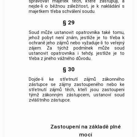
spravovat majetek těch, které zastupují, a
nejde-li o běžnou záležitost, je k nakládání s
majetkem třeba schválení soudu.
§ 29
Soud může ustanovit opatrovníka také tomu,
jehož pobyt není znám, jestliže je to třeba k
ochraně jeho zájmů nebo vyžaduje-li to veřejný
zájem. Za týchž podmínek může soud
ustanovit opatrovníka i tehdy, jestliže je to
třeba z jiného vážného důvodu.
§ 30
Dojde-li ke střetnutí zájmů zákonného
zástupce
se zájmy zastoupeného nebo ke
střetnutí zájmů těch, kteří jsou zastoupeni
týmž zákonným
zástupcem
, ustanoví soud
zvláštního
zástupce
.
Zastoupení na základě plné
moci