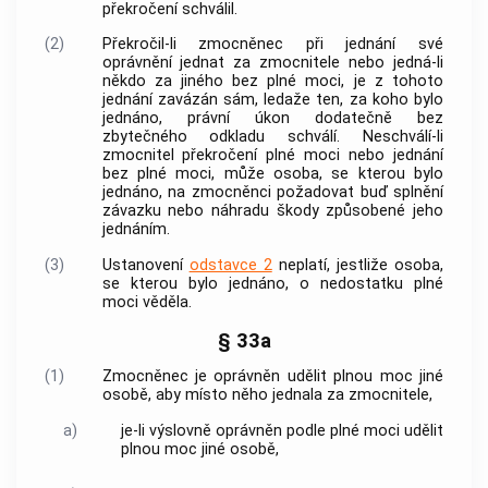
překročení schválil.
(2)
Překročil-li zmocněnec při jednání své
oprávnění jednat za zmocnitele nebo jedná-li
někdo za jiného bez plné moci, je z tohoto
jednání zavázán sám, ledaže ten, za koho bylo
jednáno, právní úkon dodatečně bez
zbytečného odkladu schválí. Neschválí-li
zmocnitel překročení plné moci nebo jednání
bez plné moci, může osoba, se kterou bylo
jednáno, na zmocněnci požadovat buď splnění
závazku nebo náhradu škody způsobené jeho
jednáním.
(3)
Ustanovení
odstavce 2
neplatí, jestliže osoba,
se kterou bylo jednáno, o nedostatku plné
moci věděla.
§ 33a
(1)
Zmocněnec je oprávněn udělit plnou moc jiné
osobě, aby místo něho jednala za zmocnitele,
a)
je-li výslovně oprávněn podle plné moci udělit
plnou moc jiné osobě,