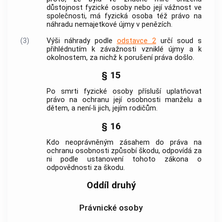
důstojnost fyzické osoby nebo její vážnost ve
společnosti, má fyzická osoba též právo na
náhradu nemajetkové újmy v penězích.
(3)
Výši náhrady podle
odstavce 2
určí soud s
přihlédnutím k závažnosti vzniklé újmy a k
okolnostem, za nichž k porušení práva došlo.
§ 15
Po smrti fyzické osoby přísluší uplatňovat
právo na ochranu její osobnosti manželu a
dětem, a není-li jich, jejím rodičům.
§ 16
Kdo neoprávněným zásahem do práva na
ochranu osobnosti způsobí škodu, odpovídá za
ni podle ustanovení tohoto zákona o
odpovědnosti za škodu.
Oddíl druhý
Právnické osoby