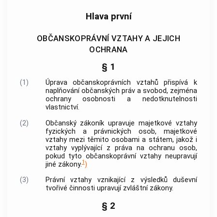
Hlava první
OBČANSKOPRÁVNÍ VZTAHY A JEJICH
OCHRANA
§ 1
(1)
Úprava občanskoprávních vztahů přispívá k
naplňování občanských práv a svobod, zejména
ochrany osobnosti a nedotknutelnosti
vlastnictví.
(2)
Občanský zákoník upravuje majetkové vztahy
fyzických a právnických osob, majetkové
vztahy mezi těmito osobami a státem, jakož i
vztahy vyplývající z práva na ochranu osob,
pokud tyto občanskoprávní vztahy neupravují
1
jiné zákony.
)
(3)
Právní vztahy vznikající z výsledků duševní
tvořivé činnosti upravují zvláštní zákony.
§ 2