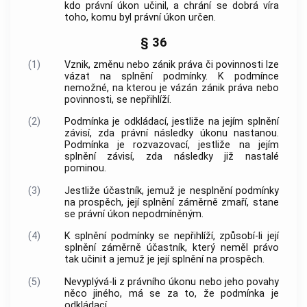
kdo právní úkon učinil, a chrání se dobrá víra
toho, komu byl právní úkon určen.
§ 36
(1)
Vznik, změnu nebo zánik práva či povinnosti lze
vázat na splnění podmínky. K podmínce
nemožné, na kterou je vázán zánik práva nebo
povinnosti, se nepřihlíží.
(2)
Podmínka je odkládací, jestliže na jejím splnění
závisí, zda právní následky úkonu nastanou.
Podmínka je rozvazovací, jestliže na jejím
splnění závisí, zda následky již nastalé
pominou.
(3)
Jestliže účastník, jemuž je nesplnění podmínky
na prospěch, její splnění záměrně zmaří, stane
se právní úkon nepodmíněným.
(4)
K splnění podmínky se nepřihlíží, způsobí-li její
splnění záměrně účastník, který neměl právo
tak učinit a jemuž je její splnění na prospěch.
(5)
Nevyplývá-li z právního úkonu nebo jeho povahy
něco jiného, má se za to, že podmínka je
odkládací.