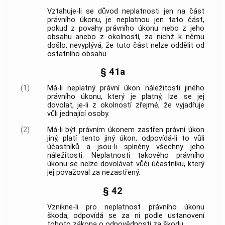
Vztahuje-li se důvod neplatnosti jen na část
právního úkonu, je neplatnou jen tato část,
pokud z povahy právního úkonu nebo z jeho
obsahu anebo z okolností, za nichž k němu
došlo, nevyplývá, že tuto část nelze oddělit od
ostatního obsahu.
§ 41a
(1)
Má-li neplatný právní úkon náležitosti jiného
právního úkonu, který je platný, lze se jej
dovolat, je-li z okolností zřejmé, že vyjadřuje
vůli jednající osoby.
(2)
Má-li být právním úkonem zastřen právní úkon
jiný, platí tento jiný úkon, odpovídá-li to vůli
účastníků a jsou-li splněny všechny jeho
náležitosti. Neplatnosti takového právního
úkonu se nelze dovolávat vůči účastníku, který
jej považoval za nezastřený.
§ 42
Vznikne-li pro neplatnost právního úkonu
škoda, odpovídá se za ni podle ustanovení
tohoto zákona o odpovědnosti za škodu.