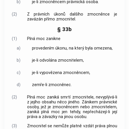
b)
je-li zmocněncem právnická osoba.
(2)
Z právních úkonů dalšího zmocněnce je
zavázán přímo zmocnitel.
§ 33b
(1)
Plná moc zanikne
a)
provedením úkonu, na který byla omezena,
b)
je-li odvolána zmocnitelem,
c)
je-li vypovězena zmocněncem,
d)
zemře-li zmocněnec.
(2)
Plná moc zaniká smrtí zmocnitele, nevyplývá-li
z jejího obsahu něco jiného. Zánikem právnické
osoby, jež je zmocněncem nebo zmocnitelem,
zaniká plná moc jen tehdy, nepřecházejí-li její
práva a závazky na jinou osobu.
(3)
Zmocnitel se nemůže platně vzdát práva plnou