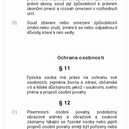
právní úkony, soud její způsobilost k právním
úkonům omezí a rozsah omezení v rozhodnutí
určí.
(3)
Soud zbavení nebo omezení způsobilosti
změní nebo zruší, změní-li se nebo odpadnou-li
důvody, které k nim vedly.
Ochrana osobnosti
§ 11
Fyzická osoba má právo na ochranu své
osobnosti, zejména života a zdraví, občanské
cti a lidské důstojnosti, jakož i soukromí, svého
jména a projevů osobní povahy.
§ 12
(1)
Písemnosti osobní povahy, podobizny,
obrazové snímky a obrazové a zvukové
záznamy týkající se fyzické osoby nebo jejích
projevů osobní povahy smějí být pořízeny nebo