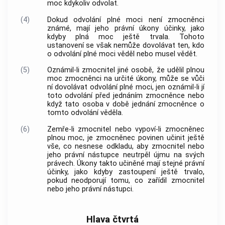
moc kdykoliv odvolat.
(4)
Dokud odvolání plné moci není zmocněnci
známé, mají jeho právní úkony účinky, jako
kdyby plná moc ještě trvala. Tohoto
ustanovení se však nemůže dovolávat ten, kdo
o odvolání plné moci věděl nebo musel vědět.
(5)
Oznámil-li zmocnitel jiné osobě, že udělil plnou
moc zmocněnci na určité úkony, může se vůči
ní dovolávat odvolání plné moci, jen oznámil-li jí
toto odvolání před jednáním zmocněnce nebo
když tato osoba v době jednání zmocněnce o
tomto odvolání věděla.
(6)
Zemře-li zmocnitel nebo vypoví-li zmocněnec
plnou moc, je zmocněnec povinen učinit ještě
vše, co nesnese odkladu, aby zmocnitel nebo
jeho právní nástupce neutrpěl újmu na svých
právech. Úkony takto učiněné mají stejné právní
účinky, jako kdyby zastoupení ještě trvalo,
pokud neodporují tomu, co zařídil zmocnitel
nebo jeho právní nástupci.
Hlava čtvrtá