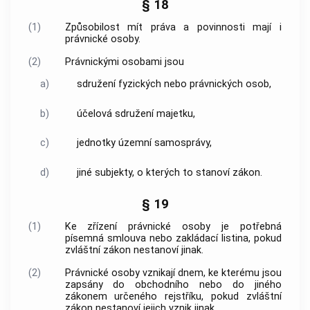
§ 18
(1)
Způsobilost mít práva a povinnosti mají i
právnické osoby.
(2)
Právnickými osobami jsou
a)
sdružení fyzických nebo právnických osob,
b)
účelová sdružení majetku,
c)
jednotky územní samosprávy,
d)
jiné subjekty, o kterých to stanoví zákon.
§ 19
(1)
Ke zřízení právnické osoby je potřebná
písemná smlouva nebo zakládací listina, pokud
zvláštní zákon nestanoví jinak.
(2)
Právnické osoby vznikají dnem, ke kterému jsou
zapsány do obchodního nebo do jiného
zákonem určeného rejstříku, pokud zvláštní
zákon nestanoví jejich vznik jinak.