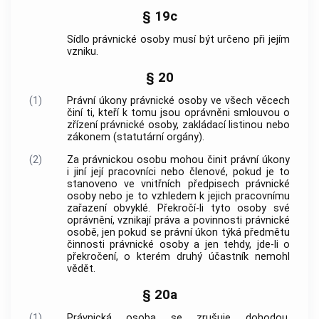
§ 19c
Sídlo právnické osoby musí být určeno při jejím
vzniku.
§ 20
(1)
Právní úkony právnické osoby ve všech věcech
činí ti, kteří k tomu jsou oprávněni smlouvou o
zřízení právnické osoby, zakládací listinou nebo
zákonem (statutární orgány).
(2)
Za právnickou osobu mohou činit právní úkony
i jiní její pracovníci nebo členové, pokud je to
stanoveno ve vnitřních předpisech právnické
osoby nebo je to vzhledem k jejich pracovnímu
zařazení obvyklé. Překročí-li tyto osoby své
oprávnění, vznikají práva a povinnosti právnické
osobě, jen pokud se právní úkon týká předmětu
činnosti právnické osoby a jen tehdy, jde-li o
překročení, o kterém druhý účastník nemohl
vědět.
§ 20a
(1)
Právnická osoba se zrušuje dohodou,