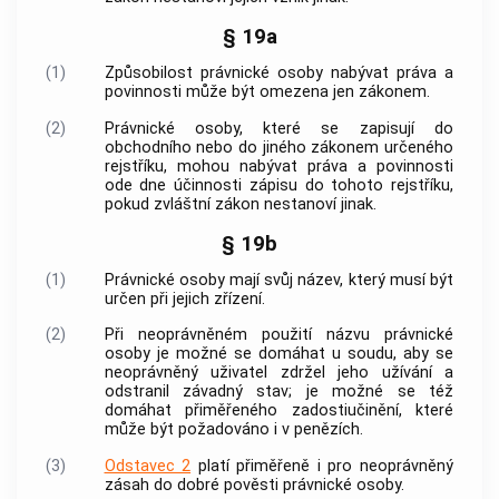
§ 19a
(1)
Způsobilost právnické osoby nabývat práva a
povinnosti může být omezena jen zákonem.
(2)
Právnické osoby, které se zapisují do
obchodního nebo do jiného zákonem určeného
rejstříku, mohou nabývat práva a povinnosti
ode dne účinnosti zápisu do tohoto rejstříku,
pokud zvláštní zákon nestanoví jinak.
§ 19b
(1)
Právnické osoby mají svůj název, který musí být
určen při jejich zřízení.
(2)
Při neoprávněném použití názvu právnické
osoby je možné se domáhat u soudu, aby se
neoprávněný uživatel zdržel jeho užívání a
odstranil závadný stav; je možné se též
domáhat přiměřeného zadostiučinění, které
může být požadováno i v penězích.
(3)
Odstavec 2
platí přiměřeně i pro neoprávněný
zásah do dobré pověsti právnické osoby.