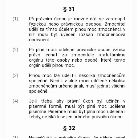
§ 31
(1)
Při právním úkonu je možné dát se zastoupit
fyzickou nebo právnickou osobou. Zmocnitel
udělí za tímto účelem plnou moc zmocněnci, v
níž musí být uveden rozsah zmocněncova
oprávnění.
(2)
Při plné moci udělené právnické osobě vzniká
právo jednat za zmocnitele statutárnímu
orgánu této osoby nebo osobě, které tento
orgán udělí plnou moc.
(3)
Plnou moc lze udělit i několika zmocněncům
společně. Není-li v plné moci udělené několika
zmocněncům určeno jinak, musí jednat všichni
společně.
(4)
Je-li třeba, aby právní úkon byl učiněn v
písemné formě, musí být plná moc udělena
písemně. Písemně musí být plná moc udělena i
tehdy, netýká-li se jen určitého právního úkonu.
§ 32