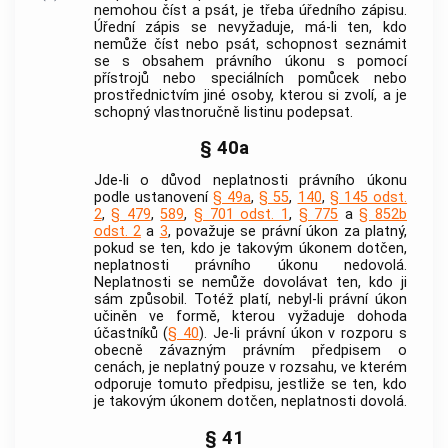
nemohou číst a psát, je třeba úředního zápisu.
Úřední zápis se nevyžaduje, má-li ten, kdo
nemůže číst nebo psát, schopnost seznámit
se s obsahem právního úkonu s pomocí
přístrojů nebo speciálních pomůcek nebo
prostřednictvím jiné osoby, kterou si zvolí, a je
schopný vlastnoručně listinu podepsat.
§ 40a
Jde-li o důvod neplatnosti právního úkonu
podle ustanovení
§ 49a
,
§ 55
,
140
,
§ 145 odst.
2
,
§ 479
,
589
,
§ 701 odst. 1
,
§ 775
a
§ 852b
odst. 2
a
3
, považuje se právní úkon za platný,
pokud se ten, kdo je takovým úkonem dotčen,
neplatnosti právního úkonu nedovolá.
Neplatnosti se nemůže dovolávat ten, kdo ji
sám způsobil. Totéž platí, nebyl-li právní úkon
učiněn ve formě, kterou vyžaduje dohoda
účastníků (
§ 40
). Je-li právní úkon v rozporu s
obecně závazným právním předpisem o
cenách, je neplatný pouze v rozsahu, ve kterém
odporuje tomuto předpisu, jestliže se ten, kdo
je takovým úkonem dotčen, neplatnosti dovolá.
§ 41