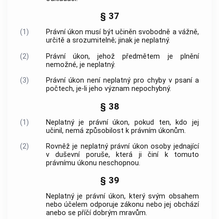
§ 37
(1)
Právní úkon musí být učiněn svobodně a vážně,
určitě a srozumitelně; jinak je neplatný.
(2)
Právní úkon, jehož předmětem je plnění
nemožné, je neplatný.
(3)
Právní úkon není neplatný pro chyby v psaní a
počtech, je-li jeho význam nepochybný.
§ 38
(1)
Neplatný je právní úkon, pokud ten, kdo jej
učinil, nemá způsobilost k právním úkonům.
(2)
Rovněž je neplatný právní úkon osoby jednající
v duševní poruše, která ji činí k tomuto
právnímu úkonu neschopnou.
§ 39
Neplatný je právní úkon, který svým obsahem
nebo účelem odporuje zákonu nebo jej obchází
anebo se příčí dobrým mravům.