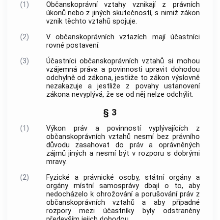
(1)
Občanskoprávní vztahy vznikají z právních
úkonů nebo z jiných skutečností, s nimiž zákon
vznik těchto vztahů spojuje.
(2)
V občanskoprávních vztazích mají účastníci
rovné postavení.
(3)
Účastníci občanskoprávních vztahů si mohou
vzájemná práva a povinnosti upravit dohodou
odchylně od zákona, jestliže to zákon výslovně
nezakazuje a jestliže z povahy ustanovení
zákona nevyplývá, že se od něj nelze odchýlit.
§ 3
(1)
Výkon práv a povinností vyplývajících z
občanskoprávních vztahů nesmí bez právního
důvodu zasahovat do práv a oprávněných
zájmů jiných a nesmí být v rozporu s dobrými
mravy.
(2)
Fyzické a právnické osoby, státní orgány a
orgány místní samosprávy dbají o to, aby
nedocházelo k ohrožování a porušování práv z
občanskoprávních vztahů a aby případné
rozpory mezi účastníky byly odstraněny
především jejich dohodou.