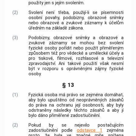
použity jen s jejím svolením.
(2)
Svolení není třeba, použijí-li se písemnosti
osobní povahy, podobizny, obrazové snímky
nebo obrazové a zvukové záznamy k účelům
úředním na základě zákona.
(3)
Podobizny, obrazové snímky a obrazové a
zvukové záznamy se mohou bez svolení
fyzické osoby pořídit nebo použít přiměřeným
způsobem též pro vědecké a umělecké účely a
pro tiskové, filmové, rozhlasové a televizní
zpravodajství. Ani takové použití však nesmí
být v rozporu s oprávněnými zájmy fyzické
osoby.
§ 13
(1)
Fyzická osoba má právo se zejména domáhat,
aby bylo upuštěno od neoprávněných zásahů
do práva na ochranu její osobnosti, aby byly
odstraněny následky těchto zásahů a aby jí
bylo dáno přiměřené zadostiučinění.
(2)
Pokud by se nejevilo postačujícím
zadostiučinění podle
odstavce 1
zejména
proto, že byla ve značné míře snížena