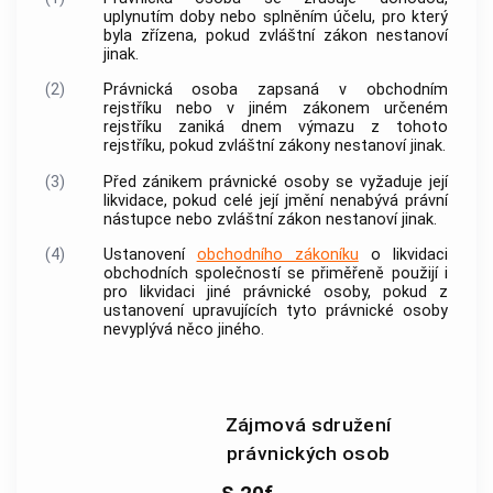
uplynutím doby nebo splněním účelu, pro který
byla zřízena, pokud zvláštní zákon nestanoví
jinak.
(2)
Právnická osoba zapsaná v obchodním
rejstříku nebo v jiném zákonem určeném
rejstříku zaniká dnem výmazu z tohoto
rejstříku, pokud zvláštní zákony nestanoví jinak.
(3)
Před zánikem právnické osoby se vyžaduje její
likvidace, pokud celé její jmění nenabývá právní
nástupce nebo zvláštní zákon nestanoví jinak.
(4)
Ustanovení
obchodního zákoníku
o likvidaci
obchodních společností se přiměřeně použijí i
pro likvidaci jiné právnické osoby, pokud z
ustanovení upravujících tyto právnické osoby
nevyplývá něco jiného.
Zájmová sdružení
právnických osob