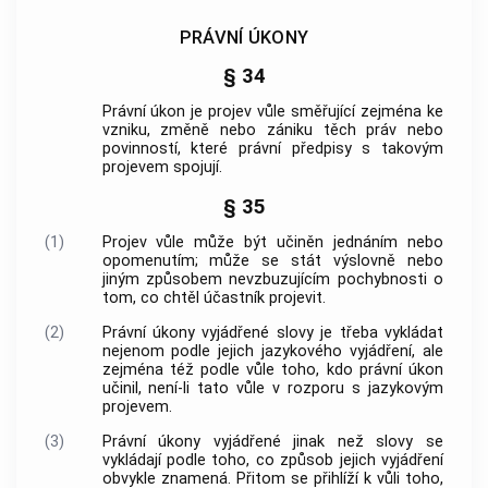
PRÁVNÍ ÚKONY
§ 34
Právní úkon je projev vůle směřující zejména ke
vzniku, změně nebo zániku těch práv nebo
povinností, které právní předpisy s takovým
projevem spojují.
§ 35
(1)
Projev vůle může být učiněn jednáním nebo
opomenutím; může se stát výslovně nebo
jiným způsobem nevzbuzujícím pochybnosti o
tom, co chtěl účastník projevit.
(2)
Právní úkony vyjádřené slovy je třeba vykládat
nejenom podle jejich jazykového vyjádření, ale
zejména též podle vůle toho, kdo právní úkon
učinil, není-li tato vůle v rozporu s jazykovým
projevem.
(3)
Právní úkony vyjádřené jinak než slovy se
vykládají podle toho, co způsob jejich vyjádření
obvykle znamená. Přitom se přihlíží k vůli toho,