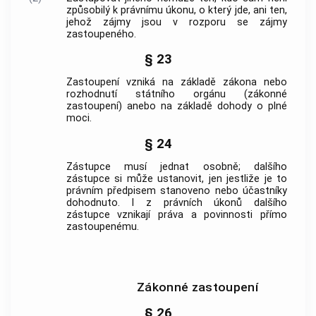
způsobilý k právnímu úkonu, o který jde, ani ten,
jehož zájmy jsou v rozporu se zájmy
zastoupeného.
§ 23
Zastoupení vzniká na základě zákona nebo
rozhodnutí státního orgánu (zákonné
zastoupení) anebo na základě dohody o plné
moci.
§ 24
Zástupce
musí jednat osobně; dalšího
zástupce
si může ustanovit, jen jestliže je to
právním předpisem stanoveno nebo účastníky
dohodnuto. I z právních úkonů dalšího
zástupce
vznikají práva a povinnosti přímo
zastoupenému.
Zákonné zastoupení
§ 26