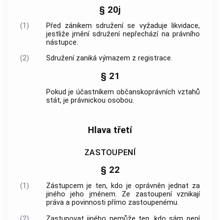
§ 20j
(1)
Před zánikem sdružení se vyžaduje likvidace,
jestliže jmění sdružení nepřechází na právního
nástupce.
(2)
Sdružení zaniká výmazem z registrace.
§ 21
Pokud je účastníkem občanskoprávních vztahů
stát, je právnickou osobou.
Hlava třetí
ZASTOUPENÍ
§ 22
(1)
Zástupcem
je ten, kdo je oprávněn jednat za
jiného jeho jménem. Ze zastoupení vznikají
práva a povinnosti přímo zastoupenému.
(2)
Zastupovat jiného nemůže ten, kdo sám není