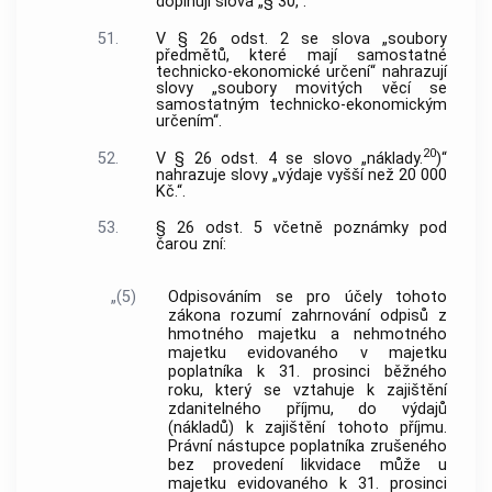
doplňují slova „§ 30,“.
51.
V § 26 odst. 2 se slova „soubory
předmětů, které mají samostatné
technicko-ekonomické určení“ nahrazují
slovy „soubory movitých věcí se
samostatným technicko-ekonomickým
určením“.
20
52.
V § 26 odst. 4 se slovo „náklady.
)“
nahrazuje slovy „výdaje vyšší než 20 000
Kč.“.
53.
§ 26 odst. 5 včetně poznámky pod
čarou zní:
„(5)
Odpisováním se pro účely tohoto
zákona rozumí zahrnování odpisů z
hmotného majetku a nehmotného
majetku evidovaného v majetku
poplatníka k 31. prosinci běžného
roku, který se vztahuje k zajištění
zdanitelného příjmu, do výdajů
(nákladů) k zajištění tohoto příjmu.
Právní nástupce poplatníka zrušeného
bez provedení likvidace může u
majetku evidovaného k 31. prosinci