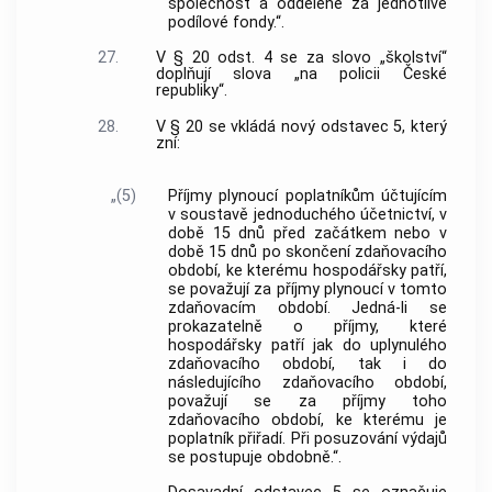
společnost a odděleně za jednotlivé
podílové fondy.“.
27.
V § 20 odst. 4 se za slovo „školství“
doplňují slova „na policii České
republiky“.
28.
V § 20 se vkládá nový odstavec 5, který
zní:
„(5)
Příjmy plynoucí poplatníkům účtujícím
v soustavě jednoduchého účetnictví, v
době 15 dnů před začátkem nebo v
době 15 dnů po skončení zdaňovacího
období, ke kterému hospodářsky patří,
se považují za příjmy plynoucí v tomto
zdaňovacím období. Jedná-li se
prokazatelně o příjmy, které
hospodářsky patří jak do uplynulého
zdaňovacího období, tak i do
následujícího zdaňovacího období,
považují se za příjmy toho
zdaňovacího období, ke kterému je
poplatník přiřadí. Při posuzování výdajů
se postupuje obdobně.“.