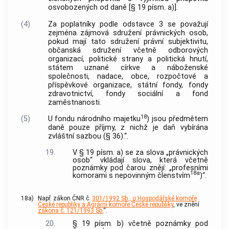
osvobozených od daně [§ 19 písm. a)].
(4)
Za poplatníky podle odstavce 3 se považují
zejména zájmová sdružení právnických osob,
pokud mají tato sdružení právní subjektivitu,
občanská sdružení včetně odborových
organizací, politické strany a politická hnutí,
státem uznané církve a náboženské
společnosti, nadace, obce, rozpočtové a
příspěvkové organizace, státní fondy, fondy
zdravotnictví, fondy sociální a fond
zaměstnanosti.
18
(5)
U fondu národního majetku
) jsou předmětem
daně pouze příjmy, z nichž je daň vybírána
zvláštní sazbou (§ 36).“.
19.
V § 19 písm. a) se za slova „právnických
osob“ vkládají slova, která včetně
poznámky pod čarou znějí: „profesními
18a
komorami s nepovinným členstvím
)“.
18a)
Např. zákon ČNR č.
301/1992 Sb., o Hospodářské komoře
České republiky a Agrární komoře České republiky
, ve znění
zákona č. 121/1993 Sb.
“.
20.
§ 19 písm. b) včetně poznámky pod