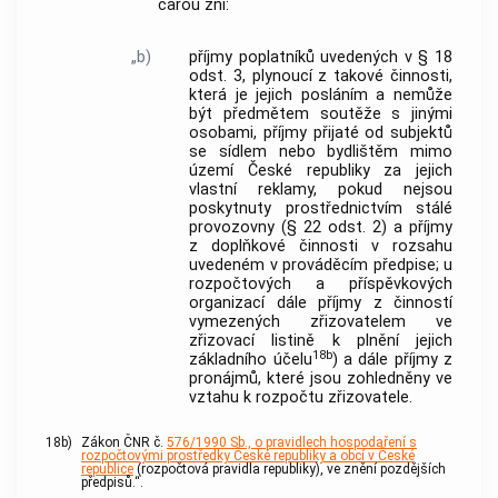
čarou zní:
„b)
příjmy poplatníků uvedených v § 18
odst. 3, plynoucí z takové činnosti,
která je jejich posláním a nemůže
být předmětem soutěže s jinými
osobami, příjmy přijaté od subjektů
se sídlem nebo bydlištěm mimo
území České republiky za jejich
vlastní reklamy, pokud nejsou
poskytnuty prostřednictvím stálé
provozovny (§ 22 odst. 2) a příjmy
z doplňkové činnosti v rozsahu
uvedeném v prováděcím předpise; u
rozpočtových a příspěvkových
organizací dále příjmy z činností
vymezených zřizovatelem ve
zřizovací listině k plnění jejich
18b
základního účelu
) a dále příjmy z
pronájmů, které jsou zohledněny ve
vztahu k rozpočtu zřizovatele.
18b)
Zákon ČNR č.
576/1990 Sb., o pravidlech hospodaření s
rozpočtovými prostředky České republiky a obcí v České
republice
(rozpočtová pravidla republiky), ve znění pozdějších
předpisů.“.