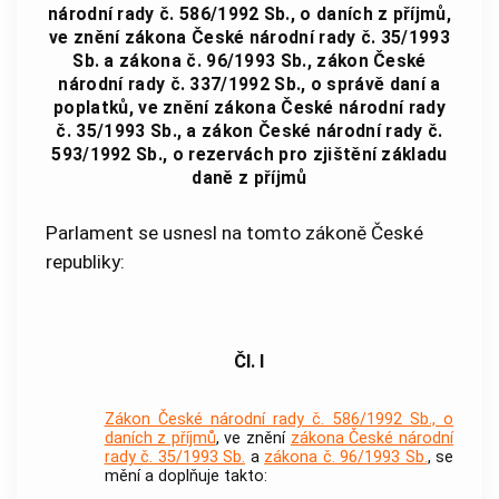
národní rady č. 586/1992 Sb., o daních z příjmů,
ve znění zákona České národní rady č. 35/1993
Sb. a zákona č. 96/1993 Sb., zákon České
národní rady č. 337/1992 Sb., o správě daní a
poplatků, ve znění zákona České národní rady
č. 35/1993 Sb., a zákon České národní rady č.
593/1992 Sb., o rezervách pro zjištění základu
daně z příjmů
Parlament se usnesl na tomto zákoně České
republiky:
Čl. I
Zákon České národní rady č. 586/1992 Sb., o
daních z příjmů
, ve znění
zákona České národní
rady č. 35/1993 Sb.
a
zákona č. 96/1993 Sb.
, se
mění a doplňuje takto: