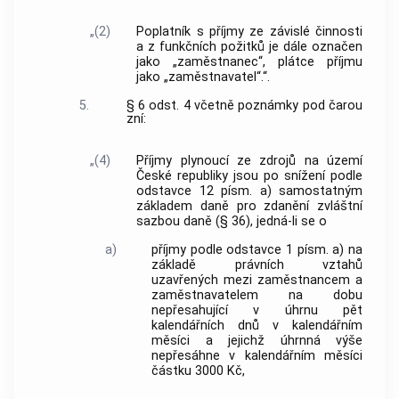
„(2)
Poplatník s příjmy ze závislé činnosti
a z funkčních požitků je dále označen
jako „zaměstnanec“, plátce příjmu
jako „zaměstnavatel“.“.
5.
§ 6 odst. 4 včetně poznámky pod čarou
zní:
„(4)
Příjmy plynoucí ze zdrojů na území
České republiky jsou po snížení podle
odstavce 12 písm. a) samostatným
základem daně pro zdanění zvláštní
sazbou daně (§ 36), jedná-li se o
a)
příjmy podle odstavce 1 písm. a) na
základě právních vztahů
uzavřených mezi zaměstnancem a
zaměstnavatelem na dobu
nepřesahující v úhrnu pět
kalendářních dnů v kalendářním
měsíci a jejichž úhrnná výše
nepřesáhne v kalendářním měsíci
částku 3000 Kč,