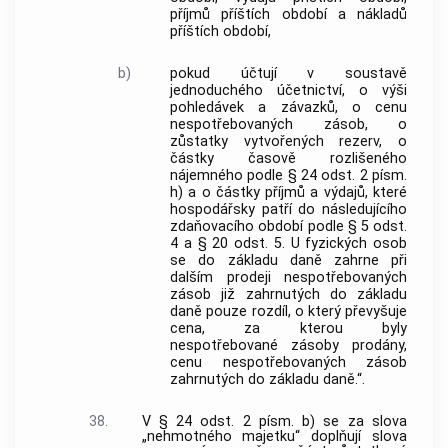
příjmů příštích období a nákladů
příštích období,
b)
pokud účtují v soustavě
jednoduchého účetnictví, o výši
pohledávek a závazků, o cenu
nespotřebovaných zásob, o
zůstatky vytvořených rezerv, o
částky časově rozlišeného
nájemného podle § 24 odst. 2 písm.
h) a o částky příjmů a výdajů, které
hospodářsky patří do následujícího
zdaňovacího období podle § 5 odst.
4 a § 20 odst. 5. U fyzických osob
se do základu daně zahrne při
dalším prodeji nespotřebovaných
zásob již zahrnutých do základu
daně pouze rozdíl, o který převyšuje
cena, za kterou byly
nespotřebované zásoby prodány,
cenu nespotřebovaných zásob
zahrnutých do základu daně.“.
38.
V § 24 odst. 2 písm. b) se za slova
„nehmotného majetku“ doplňují slova