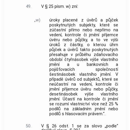
49.
V § 25 písm. w) zní:
„w)
úroky placené z úvěrů a půjček
poskytnutých subjekty, které se
zúčastní přímo nebo nepřímo na
vedení, kontrole či jmění příjemce
úvěru nebo půjčky, a to ve výši
úroků z částky, o kterou úhrn
půjček a úvěrů takto poskytnutých
přesahuje v průběhu zdaňovacího
období čtyřnásobek výše vlastního
jmění a u bankovních a
pojišťovacích společností
šestinásobek vlastního jmění. V
případě úvěrů od subjektů, které se
neúčastní na vedení, kontrole či
jmění příjemce úvěru nebo půjčky,
desetinásobek výše vlastního
jmění. Účastí na kontrole či jmění
se rozumí vlastnictví více než 25 %
podílů na základním jmění nebo
podílů s hlasovacím právem.“.
50.
V § 26 odst. 1 se za slovo „podle“