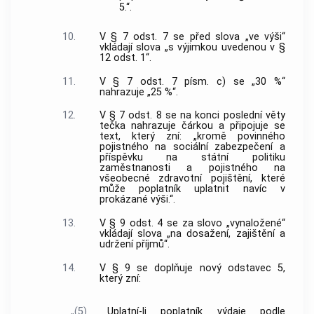
5.“.
10.
V § 7 odst. 7 se před slova „ve výši“
vkládají slova „s výjimkou uvedenou v §
12 odst. 1“.
11.
V § 7 odst. 7 písm. c) se „30 %“
nahrazuje „25 %“.
12.
V § 7 odst. 8 se na konci poslední věty
tečka nahrazuje čárkou a připojuje se
text, který zní: „kromě povinného
pojistného na sociální zabezpečení a
příspěvku na státní politiku
zaměstnanosti a pojistného na
všeobecné zdravotní pojištění, které
může poplatník uplatnit navíc v
prokázané výši.“.
13.
V § 9 odst. 4 se za slovo „vynaložené“
vkládají slova „na dosažení, zajištění a
udržení příjmů“.
14.
V § 9 se doplňuje nový odstavec 5,
který zní:
„(5)
Uplatní-li poplatník výdaje podle