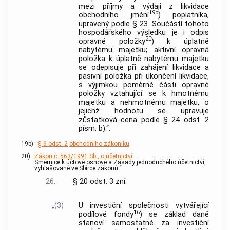
mezi příjmy a výdaji z likvidace
19b
obchodního jmění
) poplatníka,
upravený podle § 23. Součástí tohoto
hospodářského výsledku je i odpis
20
opravné položky
) k úplatně
nabytému majetku; aktivní opravná
položka k úplatně nabytému majetku
se odepisuje při zahájení likvidace a
pasivní položka při ukončení likvidace,
s výjimkou poměrné části opravné
položky vztahující se k hmotnému
majetku a nehmotnému majetku, o
jejichž hodnotu se upravuje
zůstatková cena podle § 24 odst. 2
písm. b).“.
19b)
§ 6 odst. 2
obchodního zákoníku
.
20)
Zákon č. 563/1991 Sb., o účetnictví
.
Směrnice k účtové osnově a Zásady jednoduchého účetnictví,
vyhlašované ve Sbírce zákonů.“.
26.
§ 20 odst. 3 zní:
„(3)
U investiční společnosti vytvářející
16
podílové fondy
) se základ daně
stanoví samostatně za investiční