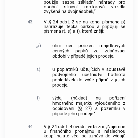
použije sazba základní náhrady pro
osobní silniční motorová vozidla
zvýšená na dvojnásobek,“.
43.
V § 24 odst. 2 se na konci písmene p)
nahrazuje tečka čárkou a připojují se
písmena r), s) a t), která znějí:
„r)
úhrn cen pořízení majetkových
cenných papírů za zdaňovací
období v případě jejich prodeje,
s)
u poplatníků účtujících v soustavě
podvojného účetnictví hodnota
pohledávek do výše příjmů z jejich
prodeje,
t)
výdaj (náklad) na pořízení
hmotného majetku vyloučeného z
odpisování (§ 27) a pozemku v
případě jeho prodeje.“.
44.
V § 24 odst. 4 úvodní věta zní: „Nájemné
u finančního pronájmu s následnou
koupí najaté věci se uznává do výdajů