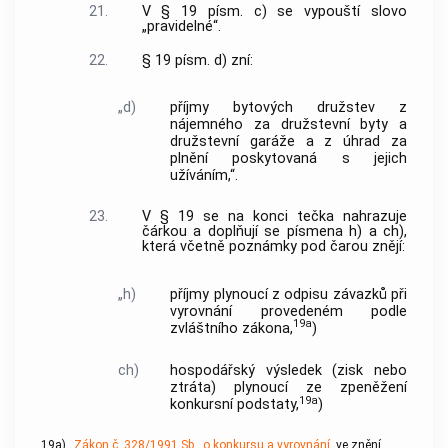
21.
V § 19 písm. c) se vypouští slovo
„pravidelné“.
22.
§ 19 písm. d) zní:
„d)
příjmy bytových družstev z
nájemného za družstevní byty a
družstevní garáže a z úhrad za
plnění poskytovaná s jejich
užíváním,“.
23.
V § 19 se na konci tečka nahrazuje
čárkou a doplňují se písmena h) a ch),
která včetně poznámky pod čarou znějí:
„h)
příjmy plynoucí z odpisu závazků při
vyrovnání provedeném podle
19a
zvláštního zákona,
)
ch)
hospodářský výsledek (zisk nebo
ztráta) plynoucí ze zpeněžení
19a
konkursní podstaty,
)
19a)
Zákon č. 328/1991 Sb., o konkursu a vyrovnání
, ve znění