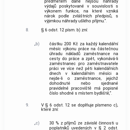
předmětem daně nejsou náhrady
výdajů poskytované v souvislosti s
výkonem funkce, na které vzniká
nárok podle zvláštních předpisů, s
výjimkou náhrady ušlého příjmu.“.
8.
§ 6 odst. 12 písm. b) zní:
„b)
částku 200 Kč za každý kalendářní
měsíc výkonu práce na částečnou
úhradu nákladů zaměstnance na
cesty do práce a zpět, vykonává-li
zaměstnanec pro zaměstnavatele
práci ve více než pěti kalendářních
dnech v kalendářním měsíci a
nejde-li o zaměstnance, jejichž
dohodnuté nebo sjednané
pravidelné pracoviště má popisné
číslo shodné s místem bydliště,“.
9.
V § 6 odst. 12 se doplňuje písmeno c),
které zní:
„c)
30 % z příjmů ze závislé činnosti u
poplatníků uvedených v § 2 odst.