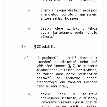
mezi držiteli před lhůtou splatnosti,
c)
příjmy z nákupu vlastních akcií pod
jmenovitou hodnotu při následném
snížení základního jmění,
d)
částky, které již byly u téhož
poplatníka zdaněny podle tohoto
zákona.“.
37.
§ 23 odst. 8 zní:
„(8)
U poplatníků, u nichž dochází k
ukončení podnikatelské nebo jiné
výdělečné činnosti (§ 7), ke zrušení s
likvidací nebo ke zrušení bez likvidace,
se základ daně podle předchozích
odstavců za zdaňovací období
předcházející dni zahájení likvidace
nebo zrušení upraví,
a)
pokud účtují v soustavě
podvojného účetnictví, o zůstatky
vytvořených rezerv, výnosů příštích
období, výdajů příštích období,