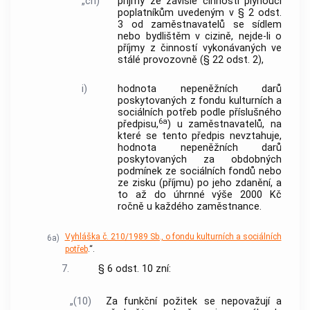
„ch)
příjmy ze závislé činnosti plynoucí
poplatníkům uvedeným v § 2 odst.
3 od zaměstnavatelů se sídlem
nebo bydlištěm v cizině, nejde-li o
příjmy z činností vykonávaných ve
stálé provozovně (§ 22 odst. 2),
i)
hodnota nepeněžních darů
poskytovaných z fondu kulturních a
sociálních potřeb podle příslušného
6a
předpisu,
) u zaměstnavatelů, na
které se tento předpis nevztahuje,
hodnota nepeněžních darů
poskytovaných za obdobných
podmínek ze sociálních fondů nebo
ze zisku (příjmu) po jeho zdanění, a
to až do úhrnné výše 2000 Kč
ročně u každého zaměstnance.
Vyhláška č. 210/1989 Sb., o fondu kulturních a sociálních
6a)
potřeb
.“.
7.
§ 6 odst. 10 zní:
„(10)
Za funkční požitek se nepovažují a