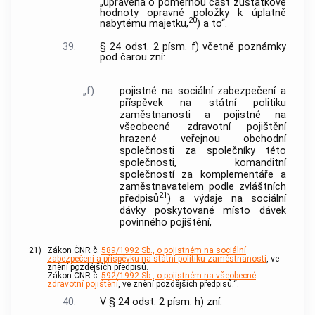
„upravená o poměrnou část zůstatkové
hodnoty opravné položky k úplatně
20
nabytému majetku,
) a to“.
39.
§ 24 odst. 2 písm. f) včetně poznámky
pod čarou zní:
„f)
pojistné na sociální zabezpečení a
příspěvek na státní politiku
zaměstnanosti a pojistné na
všeobecné zdravotní pojištění
hrazené veřejnou obchodní
společnosti za společníky této
společnosti, komanditní
společností za komplementáře a
zaměstnavatelem podle zvláštních
21
předpisů
) a výdaje na sociální
dávky poskytované místo dávek
povinného pojištění,
21)
Zákon ČNR č.
589/1992 Sb., o pojistném na sociální
zabezpečení a příspěvku na státní politiku zaměstnanosti
, ve
znění pozdějších předpisů.
Zákon ČNR č.
592/1992 Sb., o pojistném na všeobecné
zdravotní pojištění
, ve znění pozdějších předpisů.“.
40.
V § 24 odst. 2 písm. h) zní: