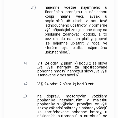
„h)
nájemné včetně nájemného u
finančního pronájmu s následnou
koupí najaté věci, avšak u
poplatníků účtujících v soustavě
jednoduchého účetnictví v poměrné
výši připadající ze sjednané doby na
příslušné zdaňovací období, a to
bez ohledu na den platby; poprvé
lze nájemné uplatnit v roce, ve
kterém byla platba nájemného
uskutečněna.“.
41.
V § 24 odst. 2 písm. k) bodu 2 se slova
„ve výši náhrady za spotřebované
pohonné hmoty“ nahrazují slovy „ve výši
stanovené v odstavci 6“.
42.
V § 24 odst. 2 písm. k) bod 3 zní:
„3.
na dopravu motorovým vozidlem
poplatníka nezahrnutým v majetku
poplatníka s výjimkou pronájmu ve výši
sazby základní náhrady a náhrady výdajů
za spotřebované pohonné hmoty; u
nákladních automobilů a autobusů se