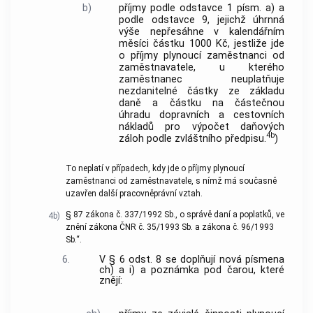
b)
příjmy podle odstavce 1 písm. a) a
podle odstavce 9, jejichž úhrnná
výše nepřesáhne v kalendářním
měsíci částku 1000 Kč, jestliže jde
o příjmy plynoucí zaměstnanci od
zaměstnavatele, u kterého
zaměstnanec neuplatňuje
nezdanitelné částky ze základu
daně a částku na částečnou
úhradu dopravních a cestovních
nákladů pro výpočet daňových
4b
záloh podle zvláštního předpisu.
)
To neplatí v případech, kdy jde o příjmy plynoucí
zaměstnanci od zaměstnavatele, s nímž má současně
uzavřen další pracovněprávní vztah.
§ 87 zákona č. 337/1992 Sb., o správě daní a poplatků, ve
4b)
znění zákona ČNR č. 35/1993 Sb. a zákona č. 96/1993
Sb.“.
6.
V § 6 odst. 8 se doplňují nová písmena
ch) a i) a poznámka pod čarou, které
znějí: