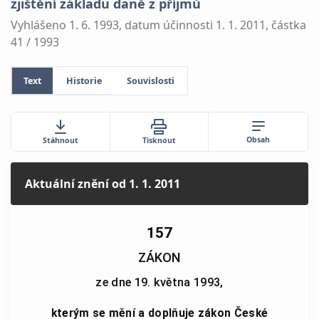
zjištění základu daně z příjmů
Vyhlášeno 1. 6. 1993, datum účinnosti 1. 1. 2011, částka
41 / 1993
Text
Historie
Souvislosti
Obsah
Stáhnout
Tisknout
Aktuální znění
od 1. 1. 2011
157
ZÁKON
ze dne 19. května 1993,
kterým se mění a doplňuje zákon České