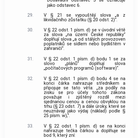
Dosavadní odstavec 5 se označuje
jako odstavec 6.
29.
V § 21 se vypouštějí slova „a z
likvidačního zůstatku (§ 20 odst. 2)“.
30.
V § 22 odst. 1 písm. d) se v úvodní větě
za slova „na území České republiky“
doplňují slova „a od stálých provozoven
poplatníků se sídlem nebo bydlištěm v
zahraničí“.
31.
V § 22 odst. 1 písm. d) bodu 1 se za
slovo „plánů“ doplňují slova
„počítačových programů (software)“.
32.
V § 22 odst. 1 písm. d) bodu 4 se na
konci čárka nahrazuje středníkem a
připojuje se tato věta: „za podíly na
zisku se pro účely tohoto zákona
považuje i zjištěný rozdíl mezi
sjednanou cenou a cenou obvyklou na
trhu (§ 23 odst. 7) a dále úroky, které se
neuznávají jako výdaj (náklad) podle §
25 písm. w),“.
33.
V § 22 odst. 1 písm. d) se na konci
nahrazuje tečka čárkou a doplňuje se
bod 9, který zní: