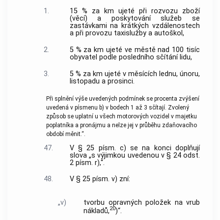
1.
15 % za km ujeté při rozvozu zboží
(věcí) a poskytování služeb se
zastávkami na krátkých vzdálenostech
a při provozu taxislužby a autoškol,
2.
5 % za km ujeté ve městě nad 100 tisíc
obyvatel podle posledního sčítání lidu,
3.
5 % za km ujeté v měsících lednu, únoru,
listopadu a prosinci.
Při splnění výše uvedených podmínek se procenta zvýšení
uvedená v písmenu b) v bodech 1 až 3 sčítají. Zvolený
způsob se uplatní u všech motorových vozidel v majetku
poplatníka a pronájmu a nelze jej v průběhu zdaňovacího
období měnit.“.
47.
V § 25 písm. c) se na konci doplňují
slova „s výjimkou uvedenou v § 24 odst.
2 písm. r),“.
48.
V § 25 písm. v) zní:
„v)
tvorbu opravných položek na vrub
20
nákladů,
)“.