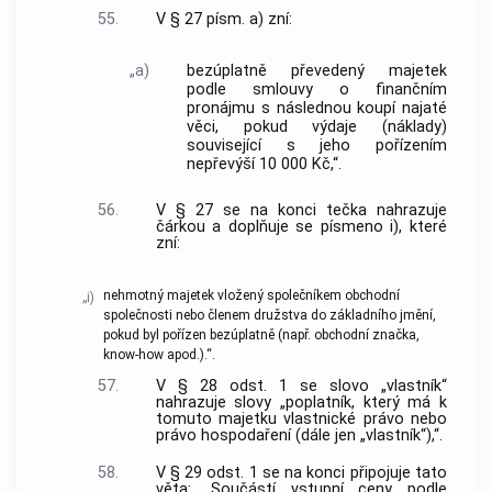
55.
V § 27 písm. a) zní:
„a)
bezúplatně převedený majetek
podle smlouvy o finančním
pronájmu s následnou koupí najaté
věci, pokud výdaje (náklady)
související s jeho pořízením
nepřevýší 10 000 Kč,“.
56.
V § 27 se na konci tečka nahrazuje
čárkou a doplňuje se písmeno i), které
zní:
nehmotný majetek vložený společníkem obchodní
„i)
společnosti nebo členem družstva do základního jmění,
pokud byl pořízen bezúplatně (např. obchodní značka,
know-how apod.).“.
57.
V § 28 odst. 1 se slovo „vlastník“
nahrazuje slovy „poplatník, který má k
tomuto majetku vlastnické právo nebo
právo hospodaření (dále jen „vlastník“),“.
58.
V § 29 odst. 1 se na konci připojuje tato
věta: „Součástí vstupní ceny podle