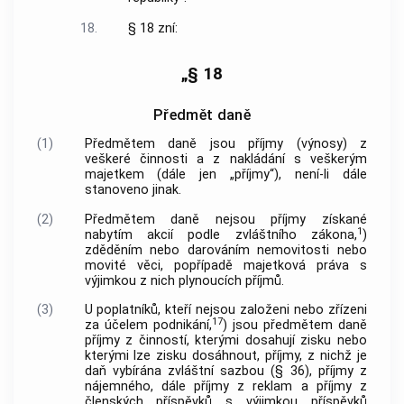
18.
§ 18 zní:
„§ 18
Předmět daně
(1)
Předmětem daně jsou příjmy (výnosy) z
veškeré činnosti a z nakládání s veškerým
majetkem (dále jen „příjmy“), není-li dále
stanoveno jinak.
(2)
Předmětem daně nejsou příjmy získané
1
nabytím akcií podle zvláštního zákona,
)
zděděním nebo darováním nemovitosti nebo
movité věci, popřípadě majetková práva s
výjimkou z nich plynoucích příjmů.
(3)
U poplatníků, kteří nejsou založeni nebo zřízeni
17
za účelem podnikání,
) jsou předmětem daně
příjmy z činností, kterými dosahují zisku nebo
kterými lze zisku dosáhnout, příjmy, z nichž je
daň vybírána zvláštní sazbou (§ 36), příjmy z
nájemného, dále příjmy z reklam a příjmy z
členských příspěvků s výjimkou příspěvků