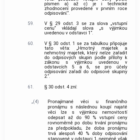
písmen a) až c) je i technické
zhodnocení provedené v prvním roce
odpisování.“.
59.
V § 29 odst. 3 se za slova „vstupní
cenu“ vkládají slova „s výjimkou
uvedenou v odstavci 1“.
60.
V § 30 odst. 1 se za tabulkou připojuje
tato věta: „Hmotný majetek a
nehmotný majetek, který nelze zařadit
do odpisových skupin podle přílohy k
zákonu s výjimkou uvedenou v
odstavcích 5 a 6, se pro účely
odpisování zařadí do odpisové skupiny
2.“.
61.
§ 30 odst. 4 zní:
„(4)
Pronajímané věci u finančního
pronájmu s následnou koupí najaté
věci lze s výjimkou nemovitostí
odepsat až do 90 % vstupní ceny
rovnoměrně po dobu trvání pronájmu
za předpokladu, že doba pronájmu
trvá alespoň 40 % doby odpisování
stanovené v odstavci 1, nejméně však