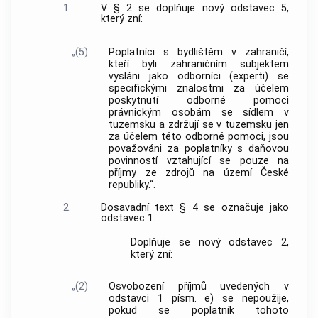
1.
V § 2 se doplňuje nový odstavec 5,
který zní:
„(5)
Poplatníci s bydlištěm v zahraničí,
kteří byli zahraničním subjektem
vysláni jako odborníci (experti) se
specifickými znalostmi za účelem
poskytnutí odborné pomoci
právnickým osobám se sídlem v
tuzemsku a zdržují se v tuzemsku jen
za účelem této odborné pomoci, jsou
považováni za poplatníky s daňovou
povinností vztahující se pouze na
příjmy ze zdrojů na území České
republiky.“.
2.
Dosavadní text § 4 se označuje jako
odstavec 1.
Doplňuje se nový odstavec 2,
který zní:
„(2)
Osvobození příjmů uvedených v
odstavci 1 písm. e) se nepoužije,
pokud se poplatník tohoto