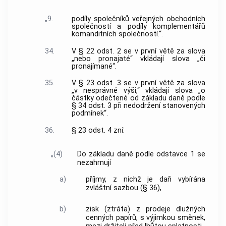
„9.
podíly společníků veřejných obchodních
společností a podíly komplementářů
komanditních společností.“.
34.
V § 22 odst. 2 se v první větě za slova
„nebo pronajaté“ vkládají slova „či
pronajímané“.
35.
V § 23 odst. 3 se v první větě za slova
„v nesprávné výši,“ vkládají slova „o
částky odečtené od základu daně podle
§ 34 odst. 3 při nedodržení stanovených
podmínek“.
36.
§ 23 odst. 4 zní:
„(4)
Do základu daně podle odstavce 1 se
nezahrnují
a)
příjmy, z nichž je daň vybírána
zvláštní sazbou (§ 36),
b)
zisk (ztráta) z prodeje dlužných
cenných papírů, s výjimkou směnek,