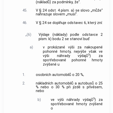
(nákladů) za podmínky, že“.
45.
V § 24 odst. 4 písm. a) se slovo „může“
nahrazuje slovem „musí“.
46.
V § 24 se doplňuje odstavec 6, který zní:
„(6)
Výdaje (náklady) podle odstavce 2
písm. k) bodu 2 se stanoví buď
a)
v prokázané výši za nakoupené
pohonné hmoty, nejvýše však ve
5
výši náhrady výdajů
) za
spotřebované pohonné hmoty
zvýšené u
1.
osobních automobilů o 20 %,
2.
nákladních automobilů a autobusů o 25
% nebo o 30 % při jízdě s přívěsem,
nebo
5
b)
ve výši náhrady výdajů
) za
spotřebované hmoty zvýšené
o