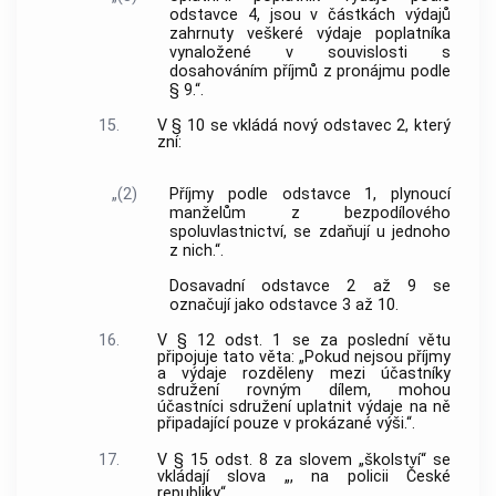
odstavce 4, jsou v částkách výdajů
zahrnuty veškeré výdaje poplatníka
vynaložené v souvislosti s
dosahováním příjmů z pronájmu podle
§ 9.“.
15.
V § 10 se vkládá nový odstavec 2, který
zní:
„(2)
Příjmy podle odstavce 1, plynoucí
manželům z bezpodílového
spoluvlastnictví, se zdaňují u jednoho
z nich.“.
Dosavadní odstavce 2 až 9 se
označují jako odstavce 3 až 10.
16.
V § 12 odst. 1 se za poslední větu
připojuje tato věta: „Pokud nejsou příjmy
a výdaje rozděleny mezi účastníky
sdružení rovným dílem, mohou
účastníci sdružení uplatnit výdaje na ně
připadající pouze v prokázané výši.“.
17.
V § 15 odst. 8 za slovem „školství“ se
vkládají slova „, na policii České
republiky“.