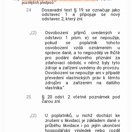
pozdějších předpisů.“.
24.
Dosavadní text § 19 se označuje jako
odstavec 1 a připojuje se nový
odstavec 2, který zní:
„(2)
Osvobození příjmů uvedených v
odstavci 1 písm. e) se nepoužije,
pokud se poplatník tohoto
osvobození vzdá oznámením u
správce daně, a to nejpozději ve lhůtě
pro podání daňového přiznání za
zdaňovací období, v němž byly tyto
zdroje a zařízení uvedeny do provozu.
Osvobození se nepoužije ani v případě
převedení vlastnických práv k těmto
zdrojům a zařízením na dalšího
vlastníka.“.
25.
§ 20 odst. 2 včetně poznámek pod
čarou zní:
„(2)
U poplatníků, u nichž dochází ke
zrušení s likvidací, je základem daně v
průběhu likvidace i po jejím ukončení
hospodářský výsledek nebo rozdíl