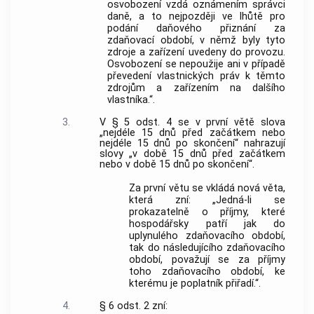
osvobození vzdá oznámením správci
daně, a to nejpozději ve lhůtě pro
podání daňového přiznání za
zdaňovací období, v němž byly tyto
zdroje a zařízení uvedeny do provozu.
Osvobození se nepoužije ani v případě
převedení vlastnických práv k těmto
zdrojům a zařízením na dalšího
vlastníka.“.
3.
V § 5 odst. 4 se v první větě slova
„nejdéle 15 dnů před začátkem nebo
nejdéle 15 dnů po skončení“ nahrazují
slovy „v době 15 dnů před začátkem
nebo v době 15 dnů po skončení“.
Za první větu se vkládá nová věta,
která zní: „Jedná-li se
prokazatelně o příjmy, které
hospodářsky patří jak do
uplynulého zdaňovacího období,
tak do následujícího zdaňovacího
období, považují se za příjmy
toho zdaňovacího období, ke
kterému je poplatník přiřadí.“.
4.
§ 6 odst. 2 zní: