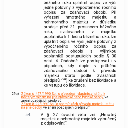
běžného roku uplatnit odpis ve výši
jedné poloviny z vypočteného ročního
odpisu za zdaňovací období. Při
vyřazení hmotného majetku a
nehmotného majetku v důsledku
prodeje před 31. prosincem běžného
roku, evidovaného v majetku
poplatníka k 1. lednu běžného roku, lze
uplatnit odpis ve výši jedné poloviny z
vypočteného ročního odpisu za
zdaňovací období s výjimkou
poplatníků postupujících podle § 30
odst. 4. Obdobně lze postupovat i v
případech, kdy dojde v průběhu
zdaňovacího období k převodu
majetku státu podle zvláštních
29a
předpisů,
) ke zrušení bez likvidace a
ke vstupu do likvidace.
29a)
Zákon č. 427/1990 Sb., o převodech vlastnictví státu k
některým věcem na jiné právnické nebo fyzické osoby
, ve
znění pozdějších předpisů.
Zákon č. 92/1991 Sb., o podmínkách převodu majetku státu
na jiné osoby
, ve znění pozdějších předpisů.“.
54.
V § 27 úvodní věta zní: „Hmotný
majetek a nehmotný majetek vyloučený
z odpisování:“.