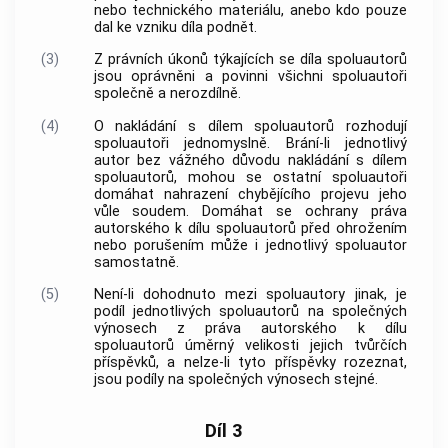
nebo technického materiálu, anebo kdo pouze
dal ke vzniku díla podnět.
(3)
Z právních úkonů týkajících se díla spoluautorů
jsou oprávněni a povinni všichni spoluautoři
společně a nerozdílně.
(4)
O nakládání s dílem spoluautorů rozhodují
spoluautoři jednomyslně. Brání-li jednotlivý
autor
bez vážného důvodu nakládání s dílem
spoluautorů, mohou se ostatní spoluautoři
domáhat nahrazení chybějícího projevu jeho
vůle soudem. Domáhat se ochrany práva
autorského k dílu spoluautorů před ohrožením
nebo porušením může i jednotlivý spoluautor
samostatně.
(5)
Není-li dohodnuto mezi spoluautory jinak, je
podíl jednotlivých spoluautorů na společných
výnosech z práva autorského k dílu
spoluautorů úměrný velikosti jejich tvůrčích
příspěvků, a nelze-li tyto příspěvky rozeznat,
jsou podíly na společných výnosech stejné.
Díl 3