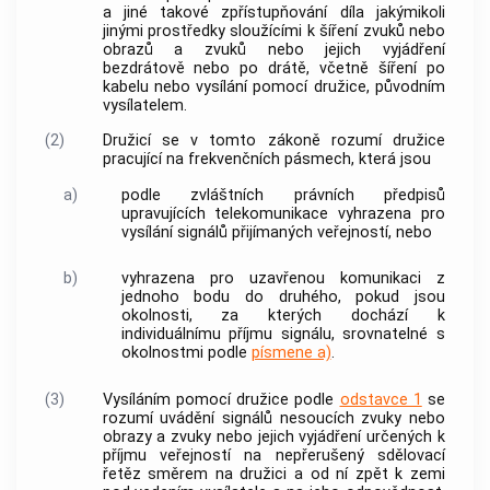
a jiné takové zpřístupňování díla jakýmikoli
jinými prostředky sloužícími k šíření zvuků nebo
obrazů a zvuků nebo jejich vyjádření
bezdrátově nebo po drátě, včetně šíření po
kabelu nebo
vysílání pomocí družice
, původním
vysílatelem.
(2)
Družicí
se v tomto zákoně rozumí
družice
pracující na frekvenčních pásmech, která jsou
a)
podle zvláštních právních předpisů
upravujících telekomunikace vyhrazena pro
vysílání
signálů přijímaných veřejností, nebo
b)
vyhrazena pro uzavřenou komunikaci z
jednoho bodu do druhého, pokud jsou
okolnosti, za kterých dochází k
individuálnímu příjmu signálu, srovnatelné s
okolnostmi podle
písmene a)
.
(3)
Vysíláním pomocí družice
podle
odstavce 1
se
rozumí uvádění signálů nesoucích zvuky nebo
obrazy a zvuky nebo jejich vyjádření určených k
příjmu veřejností na nepřerušený sdělovací
řetěz směrem na
družici
a od ní zpět k zemi