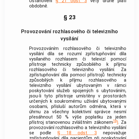
Ustanovení
§ 21 odst. 3
věty druhé platí
obdobně.
§ 23
Provozování rozhlasového či televizního
vysílání
Provozováním rozhlasového či televizního
vysílání díla
se rozumí zpřístupňování díla
vysílaného rozhlasem či televizí pomocí
přístroje technicky způsobilého k příjmu
rozhlasového či televizního
vysílání
. Za
zpřístupňování díla pomocí přístrojů technicky
způsobilých k příjmu rozhlasového a
televizního
vysílání
ubytovaným v rámci
poskytování služeb spojených s ubytováním,
jsou-li tyto přístroje umístěny v prostorách
určených k soukromému užívání ubytovanými
osobami, přísluší
autorům
odměna, která v
úhrnu za všechny kolektivní správce nesmí
přesáhnout 50 % výše poplatku za jeden
1b
přístroj stanovenou zvláštním zákonem
)
. Za
provozování rozhlasového a televizního
vysílání
se podle
§ 18 odst. 3
nepovažuje
zpřístupňování díla pacientům při poskytování