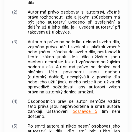
díla.
(2)
Autor
má právo osobovat si autorství, včetně
práva rozhodnout, zda a jakým způsobem má
být jeho autorství uvedeno při zveřejnění a
dalším užití jeho díla, je-li uvedení autorství při
takovém užití obvyklé.
(3)
Autor
má právo na nedotknutelnost svého díla,
zejména právo udělit svolení k jakékoli změně
nebo jinému zásahu do svého díla, nestanoví-li
tento zákon jinak. Je-li dílo užíváno jinou
osobou, nesmí se tak dít způsobem snižujícím
hodnotu díla.
Autor
má právo na dohled nad
plněním této povinnosti jinou osobou
(autorský dohled), nevyplývá-li z povahy díla
nebo jeho užití jinak, anebo nelze-li po uživateli
spravedlivě požadovat, aby
autorovi
výkon
práva na autorský dohled umožnil.
(4)
Osobnostních práv se
autor
nemůže vzdát;
tato práva jsou nepřevoditelná a smrtí
autora
zanikají. Ustanovení
odstavce 5
tím není
dotčeno.
(5)
Po smrti
autora
si nikdo nesmí osobovat jeho
autorství k dílu, dílo smí být užito jen