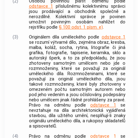
(2)
Osobou povinnou platit odměnu podle
odstavce 1
příslušnému kolektivnímu správci
jsou prodávající a obchodník společně a
nerozdílně. Kolektivní správce je povinen
umožnit povinným osobám nahlížet do
rejstříku podle
§ 100 odst. 1 písm. e)
.
(3)
Originálem díla uměleckého podle
odstavce 1
se rozumí výtvarné dílo, zejména obraz, kresba,
malba, koláž, socha, rytina, litografie či jiná
grafika, fotografie, tapiserie, keramika, sklo a
autorský šperk, a to za předpokladu, že jsou
zhotoveny samotným umělcem nebo jde o
rozmnoženiny, které se považují za originál
uměleckého díla. Rozmnoženinami, které se
považují za originál uměleckého díla, jsou
takové rozmnoženiny, které byly zhotoveny v
omezeném počtu samotným
autorem
nebo
pod jeho vedením a jsou očíslovány, podepsány
nebo umělcem jinak řádně prohlášeny za pravé.
Právo na odměnu podle
odstavce 1
se
nevztahuje na díla architektonická vyjádřená
stavbou, díla užitého umění, nesplňují-li znaky
originálu uměleckého díla, a rukopisy skladatelů
a spisovatelů.
(4)
Právo na odměnu podle
odstavce 1
se