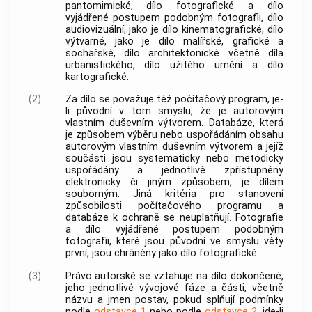
pantomimické, dílo fotografické a dílo
vyjádřené postupem podobným fotografii, dílo
audiovizuální, jako je dílo kinematografické, dílo
výtvarné, jako je dílo malířské, grafické a
sochařské, dílo architektonické včetně díla
urbanistického, dílo užitého umění a dílo
kartografické.
(2)
Za dílo se považuje též počítačový program, je-
li původní v tom smyslu, že je autorovým
vlastním duševním výtvorem. Databáze, která
je způsobem výběru nebo uspořádáním obsahu
autorovým vlastním duševním výtvorem a jejíž
součásti jsou systematicky nebo metodicky
uspořádány a jednotlivě zpřístupněny
elektronicky či jiným způsobem, je dílem
souborným. Jiná kritéria pro stanovení
způsobilosti počítačového programu a
databáze k ochraně se neuplatňují. Fotografie
a dílo vyjádřené postupem podobným
fotografii, které jsou původní ve smyslu věty
první, jsou chráněny jako dílo fotografické.
(3)
Právo autorské se vztahuje na dílo dokončené,
jeho jednotlivé vývojové fáze a části, včetně
názvu a jmen postav, pokud splňují podmínky
podle
odstavce 1
nebo podle
odstavce 2
, jde-li