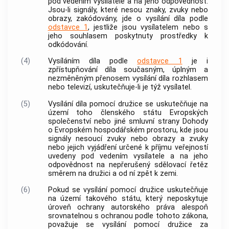
pod vedením vysílatele a na jeho odpovědnost.
Jsou-li signály, které nesou znaky, zvuky nebo
obrazy, zakódovány, jde o
vysílání
díla podle
odstavce 1
, jestliže jsou vysílatelem nebo s
jeho souhlasem poskytnuty prostředky k
odkódování.
(4)
Vysíláním
díla podle
odstavce 1
je i
zpřístupňování díla současným, úplným a
nezměněným přenosem
vysílání díla rozhlasem
nebo televizí
, uskutečňuje-li je týž vysílatel.
(5)
Vysílání
díla pomocí
družice
se uskutečňuje na
území toho členského státu Evropských
společenství nebo jiné smluvní strany Dohody
o Evropském hospodářském prostoru, kde jsou
signály nesoucí zvuky nebo obrazy a zvuky
nebo jejich vyjádření určené k příjmu veřejností
uvedeny pod vedením vysílatele a na jeho
odpovědnost na nepřerušený sdělovací řetěz
směrem na
družici
a od ní zpět k zemi.
(6)
Pokud se
vysílání pomocí družice
uskutečňuje
na území takového státu, který neposkytuje
úroveň ochrany autorského práva alespoň
srovnatelnou s ochranou podle tohoto zákona,
považuje se
vysílání pomocí družice
za