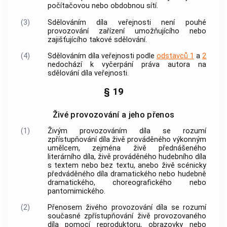
počítačovou nebo obdobnou sítí.
(3)
Sdělováním díla veřejnosti
není pouhé
provozování zařízení umožňujícího nebo
zajišťujícího takové sdělování.
(4)
Sdělováním díla veřejnosti podle
odstavců 1
a
2
nedochází k vyčerpání práva
autora
na
sdělování díla veřejnosti.
§ 19
Živé provozování a jeho přenos
(1)
Živým provozováním díla
se rozumí
zpřístupňování díla živě prováděného výkonným
umělcem, zejména živě přednášeného
literárního díla, živě prováděného hudebního díla
s textem nebo bez textu, anebo živě scénicky
předváděného díla dramatického nebo hudebně
dramatického, choreografického nebo
pantomimického.
(2)
Přenosem živého provozování díla
se rozumí
současné zpřístupňování živě provozovaného
díla pomocí reproduktoru, obrazovky nebo