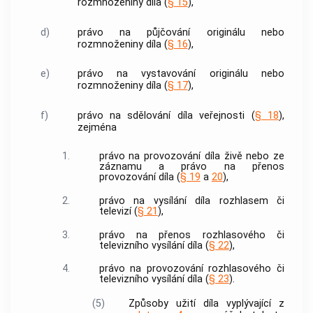
rozmnoženiny díla
(
§ 15
),
d)
právo na
půjčování originálu nebo
rozmnoženiny díla
(
§ 16
),
e)
právo na
vystavování originálu nebo
rozmnoženiny díla
(
§ 17
),
f)
právo na
sdělování díla veřejnosti
(
§ 18
),
zejména
1.
právo na provozování díla živě nebo ze
záznamu a právo na přenos
provozování díla (
§ 19
a
20
),
2.
právo na
vysílání
díla rozhlasem či
televizí (
§ 21
),
3.
právo na přenos rozhlasového či
televizního
vysílání
díla (
§ 22
),
4.
právo na
provozování rozhlasového či
televizního vysílání díla
(
§ 23
).
(5)
Způsoby užití díla vyplývající z