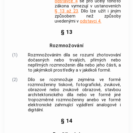
odstavce 4
se pro účely tohoto
zákona vymezují v ustanoveních
§ 13 až 23
. Dílo lze užít i jiným
způsobem než způsoby
uvedenými v
odstavci 4.
§ 13
Rozmnožování
(1)
Rozmnožováním díla
se rozumí zhotovování
dočasných nebo trvalých, přímých nebo
nepřímých rozmnoženin díla nebo jeho části, a
to jakýmikoli prostředky a v jakékoli formě.
(2)
Dílo se rozmnožuje zejména ve formě
rozmnoženiny tiskové, fotografické, zvukové,
obrazové nebo zvukově obrazové, stavbou
architektonického díla nebo ve formě jiné
trojrozměrné rozmnoženiny anebo ve formě
elektronické zahrnující vyjádření analogové i
digitální.
§ 14