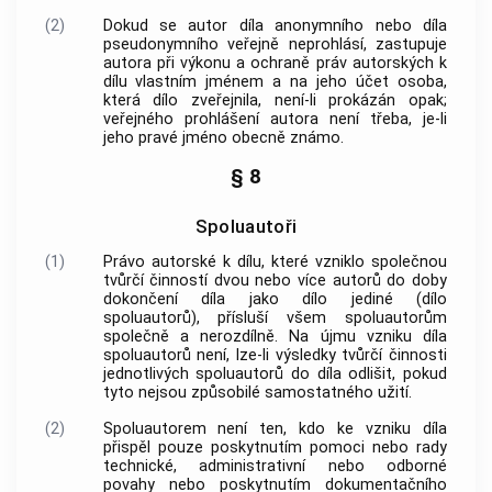
(2)
Dokud se
autor
díla anonymního nebo díla
pseudonymního veřejně neprohlásí, zastupuje
autora
při výkonu a ochraně práv autorských k
dílu vlastním jménem a na jeho účet osoba,
která dílo zveřejnila, není-li prokázán opak;
veřejného prohlášení
autora
není třeba, je-li
jeho pravé jméno obecně známo.
§ 8
Spoluautoři
(1)
Právo autorské k dílu, které vzniklo společnou
tvůrčí činností dvou nebo více
autorů
do doby
dokončení díla jako dílo jediné (dílo
spoluautorů), přísluší všem spoluautorům
společně a nerozdílně. Na újmu vzniku díla
spoluautorů není, lze-li výsledky tvůrčí činnosti
jednotlivých spoluautorů do díla odlišit, pokud
tyto nejsou způsobilé samostatného užití.
(2)
Spoluautorem není ten, kdo ke vzniku díla
přispěl pouze poskytnutím pomoci nebo rady
technické, administrativní nebo odborné
povahy nebo poskytnutím dokumentačního