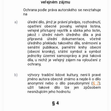
veřejném zájmu
Ochrana podle práva autorského se nevztahuje
na
a)
úřední dílo, jímž je právní předpis, rozhodnutí,
opatření obecné povahy, veřejná listina,
veřejně přístupný rejstřík a sbírka jeho listin,
jakož i úřední návrh úředního díla a jiná
přípravná úřední dokumentace, včetně
úředního překladu takového díla, sněmovní a
senátní publikace, pamětní knihy obecní
(obecní kroniky), státní symbol a symbol
jednotky územní samosprávy a jiná taková
díla, u nichž je veřejný zájem na vyloučení z
ochrany,
b)
výtvory tradiční lidové kultury, není-li pravé
jméno
autora
obecně známo a nejde-li o dílo
anonymní nebo o dílo pseudonymní (
§ 7
);
užít takové dílo lze jen způsobem
nesnižujícím jeho hodnotu.
§ 4