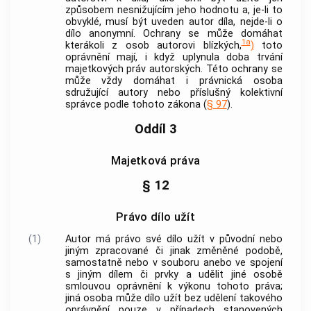
způsobem nesnižujícím jeho hodnotu a, je-li to
obvyklé, musí být uveden
autor
díla, nejde-li o
dílo anonymní. Ochrany se může domáhat
1a
kterákoli z osob
autorovi
blízkých,
)
toto
oprávnění mají, i když uplynula doba trvání
majetkových práv autorských. Této ochrany se
může vždy domáhat i právnická osoba
sdružující
autory
nebo příslušný kolektivní
správce podle tohoto zákona (
§ 97
).
Oddíl 3
Majetková práva
§ 12
Právo dílo užít
(1)
Autor
má právo své dílo užít v původní nebo
jiným zpracované či jinak změněné podobě,
samostatně nebo v souboru anebo ve spojení
s jiným dílem či prvky a udělit jiné osobě
smlouvou oprávnění k výkonu tohoto práva;
jiná osoba může dílo užít bez udělení takového
oprávnění pouze v případech stanovených