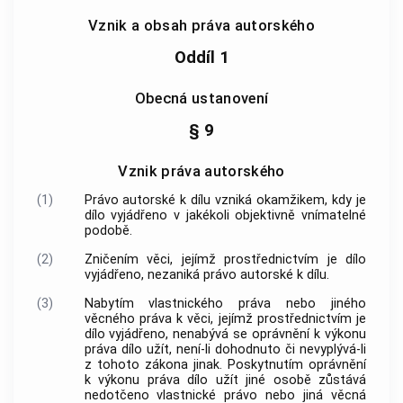
Vznik a obsah práva autorského
Oddíl 1
Obecná ustanovení
§ 9
Vznik práva autorského
(1)
Právo autorské k dílu vzniká okamžikem, kdy je
dílo vyjádřeno v jakékoli objektivně vnímatelné
podobě.
(2)
Zničením věci, jejímž prostřednictvím je dílo
vyjádřeno, nezaniká právo autorské k dílu.
(3)
Nabytím vlastnického práva nebo jiného
věcného práva k věci, jejímž prostřednictvím je
dílo vyjádřeno, nenabývá se oprávnění k výkonu
práva dílo užít, není-li dohodnuto či nevyplývá-li
z tohoto zákona jinak. Poskytnutím oprávnění
k výkonu práva dílo užít jiné osobě zůstává
nedotčeno vlastnické právo nebo jiná věcná