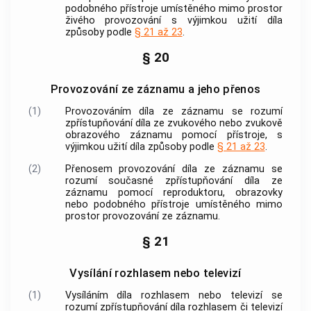
podobného přístroje umístěného mimo prostor
živého provozování s výjimkou užití díla
způsoby podle
§ 21 až 23
.
§ 20
Provozování ze záznamu a jeho přenos
(1)
Provozováním díla ze záznamu
se rozumí
zpřístupňování díla ze zvukového nebo zvukově
obrazového záznamu pomocí přístroje, s
výjimkou užití díla způsoby podle
§ 21 až 23
.
(2)
Přenosem provozování díla ze záznamu
se
rozumí současné zpřístupňování díla ze
záznamu pomocí reproduktoru, obrazovky
nebo podobného přístroje umístěného mimo
prostor provozování ze záznamu.
§ 21
Vysílání rozhlasem nebo televizí
(1)
Vysíláním díla rozhlasem nebo televizí
se
rozumí zpřístupňování díla rozhlasem či televizí