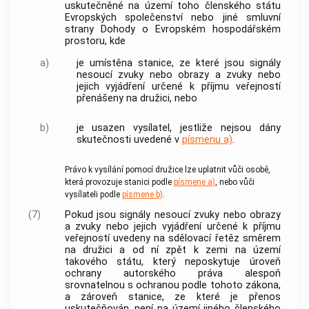
uskutečněné na území toho členského státu
Evropských společenství nebo jiné smluvní
strany Dohody o Evropském hospodářském
prostoru, kde
a)
je umístěna stanice, ze které jsou signály
nesoucí zvuky nebo obrazy a zvuky nebo
jejich vyjádření určené k příjmu veřejností
přenášeny na
družici
, nebo
b)
je usazen vysílatel, jestliže nejsou dány
skutečnosti uvedené v
písmenu a)
.
Právo k
vysílání pomocí družice
lze uplatnit vůči osobě,
která provozuje stanici podle
písmene a)
, nebo vůči
vysílateli podle
písmene b)
.
(7)
Pokud jsou signály nesoucí zvuky nebo obrazy
a zvuky nebo jejich vyjádření určené k příjmu
veřejností uvedeny na sdělovací řetěz směrem
na
družici
a od ní zpět k zemi na území
takového státu, který neposkytuje úroveň
ochrany autorského práva alespoň
srovnatelnou s ochranou podle tohoto zákona,
a zároveň stanice, ze které je přenos
uskutečňován, není na území jiného členského