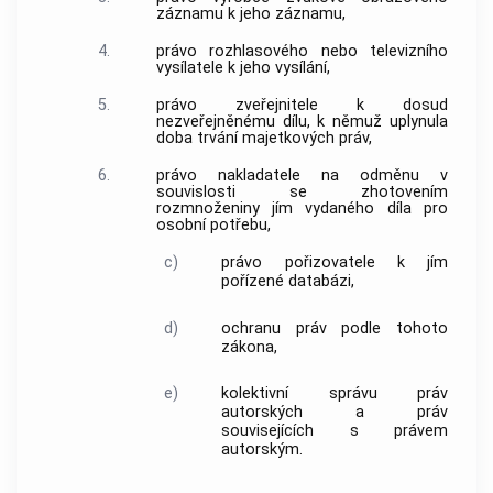
záznamu k jeho záznamu,
4.
právo rozhlasového nebo televizního
vysílatele k jeho
vysílání
,
5.
právo zveřejnitele k dosud
nezveřejněnému dílu, k němuž uplynula
doba trvání majetkových práv,
6.
právo nakladatele na odměnu v
souvislosti se zhotovením
rozmnoženiny jím vydaného díla pro
osobní potřebu,
c)
právo pořizovatele k jím
pořízené databázi,
d)
ochranu práv podle tohoto
zákona,
e)
kolektivní správu práv
autorských a práv
souvisejících s právem
autorským.