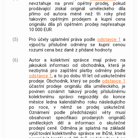
nevztahuje na první opětný prodej, pokud
prodávající získal originál uměleckého díla
přímo od
autora
méně než tři roky před
takovým opětným prodejem a kupní cena
originálu díla při opětném prodeji nepřesahuje
10 000 EUR.
(5)
Pro účely uplatnění práva podle
odstavce 1
a
výpočtu příslušné odměny se kupní cenou
rozumí cena bez daně z přidané hodnoty.
(6)
Autor
a kolektivní správce mají právo na
jakoukoli informaci od obchodníka, která je
nezbytná pro zajištění platby odměny podle
odstavce 1
, a to po dobu tří let od uskutečnění
prodeje. Obchodník, který se podle
odstavce 1
účastní prodeje originálu díla uměleckého, je
povinen oznámit takový prodej příslušnému
kolektivnímu správci nejpozději do konce
měsíce ledna kalendářního roku následujícího
po roce, v němž se prodej uskutečnil.
Oznámení podle předcházející věty musí
obsahovat specifikaci prodaných originálů
uměleckých děl a informaci o skutečné
prodejní ceně. Odměna je splatná na základě
vyúčtování kolektivního správce ve lhůtě, která