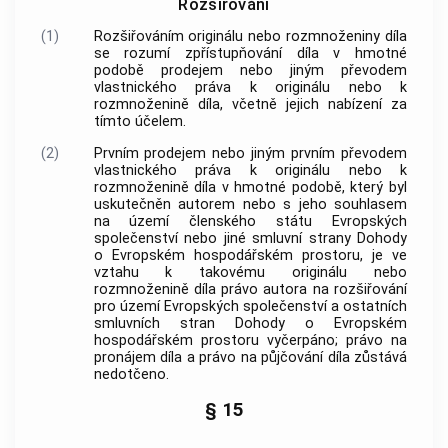
Rozšiřování
(1)
Rozšiřováním originálu nebo rozmnoženiny díla
se rozumí zpřístupňování díla v hmotné
podobě prodejem nebo jiným převodem
vlastnického práva k originálu nebo k
rozmnoženině díla, včetně jejich nabízení za
tímto účelem.
(2)
Prvním prodejem nebo jiným prvním převodem
vlastnického práva k originálu nebo k
rozmnoženině díla v hmotné podobě, který byl
uskutečněn
autorem
nebo s jeho souhlasem
na území členského státu Evropských
společenství nebo jiné smluvní strany Dohody
o Evropském hospodářském prostoru, je ve
vztahu k takovému originálu nebo
rozmnoženině díla právo
autora
na rozšiřování
pro území Evropských společenství a ostatních
smluvních stran Dohody o Evropském
hospodářském prostoru vyčerpáno; právo na
pronájem díla a právo na půjčování díla zůstává
nedotčeno.
§ 15