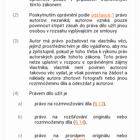
tímto zákonem.
(2)
Poskytnutím oprávnění podle
odstavce 1
právo
autorovi
nezaniká;
autorovi
vzniká pouze
povinnost strpět zásah do práva dílo užít jinou
osobou v rozsahu vyplývajícím ze smlouvy.
(3)
Autor
má právo požadovat na vlastníku věci,
jejímž prostřednictvím je dílo vyjádřeno, aby mu
ji zpřístupnil, pokud je toho třeba k výkonu práv
autorských podle tohoto zákona. Toto právo
nelze uplatnit v rozporu s oprávněnými zájmy
vlastníka; vlastník není povinen
autorovi
takovou věc vydat, je však povinen na žádost a
náklady
autora
zhotovit fotografii nebo jinou
rozmnoženinu díla a odevzdat ji
autorovi
.
(4)
Právem dílo užít je
a)
právo na
rozmnožování díla
(
§ 13
),
b)
právo na
rozšiřování originálu nebo
rozmnoženiny díla
(
§ 14
),
c)
právo na
pronájem originálu nebo