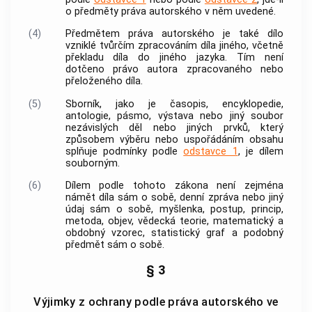
o předměty práva autorského v něm uvedené.
(4)
Předmětem práva autorského je také dílo
vzniklé tvůrčím zpracováním díla jiného, včetně
překladu díla do jiného jazyka. Tím není
dotčeno právo
autora
zpracovaného nebo
přeloženého díla.
(5)
Sborník, jako je časopis, encyklopedie,
antologie, pásmo, výstava nebo jiný soubor
nezávislých děl nebo jiných prvků, který
způsobem výběru nebo uspořádáním obsahu
splňuje podmínky podle
odstavce 1
, je dílem
souborným.
(6)
Dílem podle tohoto zákona není zejména
námět díla sám o sobě, denní zpráva nebo jiný
údaj sám o sobě, myšlenka, postup, princip,
metoda, objev, vědecká teorie, matematický a
obdobný vzorec, statistický graf a podobný
předmět sám o sobě.
§ 3
Výjimky z ochrany podle práva autorského ve