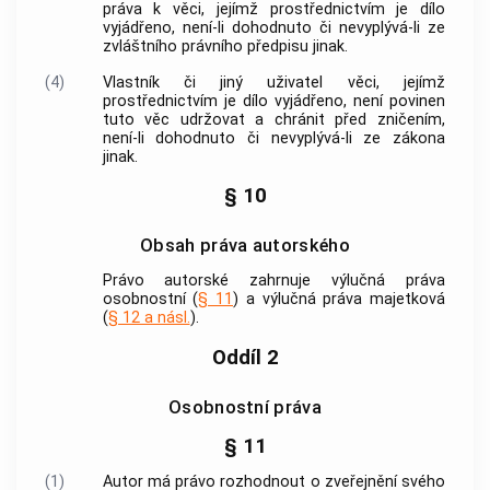
práva k věci, jejímž prostřednictvím je dílo
vyjádřeno, není-li dohodnuto či nevyplývá-li ze
zvláštního právního předpisu jinak.
(4)
Vlastník či jiný uživatel věci, jejímž
prostřednictvím je dílo vyjádřeno, není povinen
tuto věc udržovat a chránit před zničením,
není-li dohodnuto či nevyplývá-li ze zákona
jinak.
§ 10
Obsah práva autorského
Právo autorské zahrnuje výlučná práva
osobnostní (
§ 11
) a výlučná práva majetková
(
§ 12 a násl.
).
Oddíl 2
Osobnostní práva
§ 11
(1)
Autor
má právo rozhodnout o zveřejnění svého