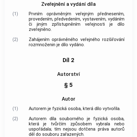
Zveřejnění a vydání díla
(1)
Prvním oprávněným veřejným přednesením,
provedením, předvedením, vystavením, vydáním
či jiným zpřístupněním veřejnosti je dílo
zveřejněno.
(2)
Zahájením oprávněného veřejného rozšiřování
rozmnoženin je dílo vydáno.
Díl 2
Autorství
§ 5
Autor
(1)
Autorem
je fyzická osoba, která dílo vytvořila.
(2)
Autorem
díla souborného je fyzická osoba,
která je tvůrčím způsobem vybrala nebo
uspořádala; tím nejsou dotčena práva
autorů
děl do souboru zařazených.