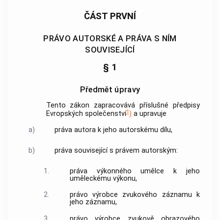
ČÁST PRVNÍ
PRÁVO AUTORSKÉ A PRÁVA S NÍM
SOUVISEJÍCÍ
§ 1
Předmět úpravy
Tento zákon zapracovává příslušné předpisy
1
Evropských společenství
)
a upravuje
a)
práva
autora
k jeho autorskému dílu,
b)
práva související s právem autorským:
1.
práva výkonného umělce k jeho
uměleckému výkonu,
2.
právo výrobce zvukového záznamu k
jeho záznamu,
3.
právo výrobce zvukově obrazového