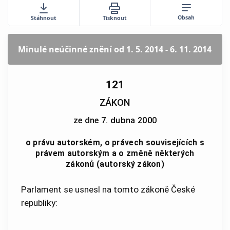
Obsah
Stáhnout
Tisknout
Minulé neúčinné znění
od 1. 5. 2014 - 6. 11. 2014
121
ZÁKON
ze dne 7. dubna 2000
o právu autorském, o právech souvisejících s
právem autorským a o změně některých
zákonů (autorský zákon)
Parlament se usnesl na tomto zákoně České
republiky: