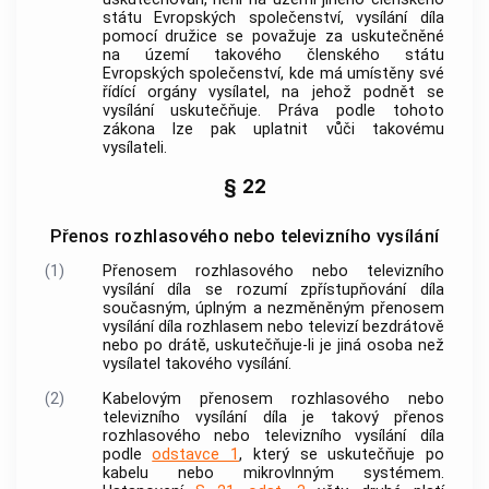
státu Evropských společenství,
vysílání
díla
pomocí
družice
se považuje za uskutečněné
na území takového členského státu
Evropských společenství, kde má umístěny své
řídící orgány vysílatel, na jehož podnět se
vysílání
uskutečňuje. Práva podle tohoto
zákona lze pak uplatnit vůči takovému
vysílateli.
§ 22
Přenos rozhlasového nebo televizního vysílání
(1)
Přenosem rozhlasového nebo televizního
vysílání díla
se rozumí zpřístupňování díla
současným, úplným a nezměněným přenosem
vysílání díla rozhlasem nebo televizí
bezdrátově
nebo po drátě, uskutečňuje-li je jiná osoba než
vysílatel takového
vysílání
.
(2)
Kabelovým přenosem rozhlasového nebo
televizního
vysílání
díla je takový přenos
rozhlasového nebo televizního
vysílání
díla
podle
odstavce 1
, který se uskutečňuje po
kabelu nebo mikrovlnným systémem.