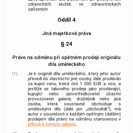
zdravotních služeb ve zdravotnických
zařízeních.
Oddíl 4
Jiná majetková práva
§ 24
Právo na odměnu při opětném prodeji originálu
díla uměleckého
(1)
Je-li originál díla uměleckého, který jeho
autor
převedl do vlastnictví jiné osoby, dále prodáván
za kupní cenu, která činí 1 500 EUR a více, a
jestliže se takového prodeje jako prodávající,
kupující nebo zprostředkovatel účastní
provozovatel galerie, dražebník nebo jiná
osoba, která soustavně obchoduje s
uměleckými díly (dále jen „obchodník“), má
autor
v souvislosti s každým opětným (dalším)
prodejem díla právo na odměnu stanovenou v
příloze k tomuto zákonu
.