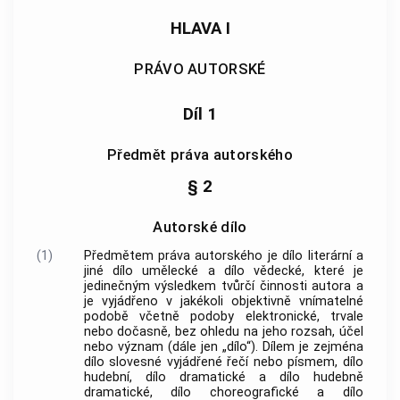
HLAVA I
PRÁVO AUTORSKÉ
Díl 1
Předmět práva autorského
§ 2
Autorské dílo
(1)
Předmětem práva autorského je dílo literární a
jiné dílo umělecké a dílo vědecké, které je
jedinečným výsledkem tvůrčí činnosti
autora
a
je vyjádřeno v jakékoli objektivně vnímatelné
podobě včetně podoby elektronické, trvale
nebo dočasně, bez ohledu na jeho rozsah, účel
nebo význam (dále jen „dílo“). Dílem je zejména
dílo slovesné vyjádřené řečí nebo písmem, dílo
hudební, dílo dramatické a dílo hudebně
dramatické, dílo choreografické a dílo