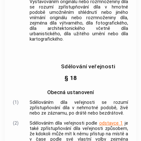
Vystavováním originálu nebo rozmnoženiny díla
se rozumí zpřístupňování díla v hmotné
podobě umožněním shlédnutí nebo jiného
vnímání originálu nebo rozmnoženiny díla,
zejména díla výtvarného, díla fotografického,
díla architektonického včetně díla
urbanistického, díla užitého umění nebo díla
kartografického.
Sdělování veřejnosti
§ 18
Obecná ustanovení
(1)
Sdělováním díla veřejnosti
se rozumí
zpřístupňování díla v nehmotné podobě, živě
nebo ze záznamu, po drátě nebo bezdrátově.
(2)
Sdělováním díla veřejnosti podle
odstavce 1
je
také zpřístupňování díla veřejnosti způsobem,
že kdokoli může mít k němu přístup na místě a
v čase podle své vlastní volby zejména