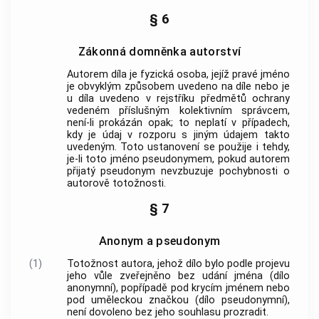
§ 6
Zákonná domněnka autorství
Autorem
díla je fyzická osoba, jejíž pravé jméno
je obvyklým způsobem uvedeno na díle nebo je
u díla uvedeno v rejstříku předmětů ochrany
vedeném příslušným kolektivním správcem,
není-li prokázán opak; to neplatí v případech,
kdy je údaj v rozporu s jiným údajem takto
uvedeným. Toto ustanovení se použije i tehdy,
je-li toto jméno pseudonymem, pokud
autorem
přijatý pseudonym nevzbuzuje pochybnosti o
autorově totožnosti.
§ 7
Anonym a pseudonym
(1)
Totožnost
autora
, jehož dílo bylo podle projevu
jeho vůle zveřejněno bez udání jména (dílo
anonymní), popřípadě pod krycím jménem nebo
pod uměleckou značkou (dílo pseudonymní),
není dovoleno bez jeho souhlasu prozradit.