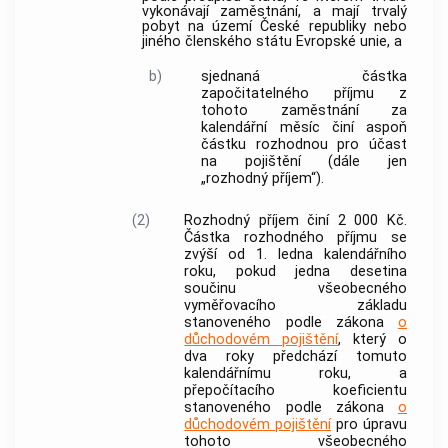
vykonávají
zaměstnání
, a mají trvalý
pobyt na území České republiky nebo
jiného členského státu Evropské unie, a
b)
sjednaná částka
započitatelného příjmu
z
tohoto
zaměstnání
za
kalendářní měsíc činí aspoň
částku rozhodnou pro účast
na pojištění (dále jen
„rozhodný příjem“).
(2)
Rozhodný příjem činí 2 000 Kč.
Částka rozhodného příjmu se
zvýší od 1. ledna kalendářního
roku, pokud jedna desetina
součinu všeobecného
vyměřovacího základu
stanoveného podle zákona
o
důchodovém pojištění
, který o
dva roky předchází tomuto
kalendářnímu roku, a
přepočítacího koeficientu
stanoveného podle zákona
o
důchodovém pojištění
pro úpravu
tohoto všeobecného