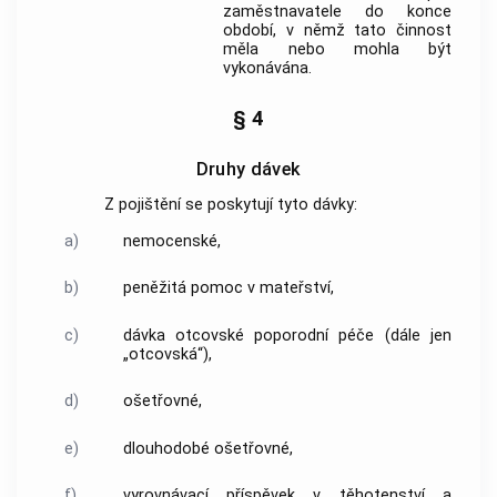
zaměstnavatele
do konce
období, v němž tato činnost
měla nebo mohla být
vykonávána.
§ 4
Druhy dávek
Z pojištění se poskytují tyto dávky:
a)
nemocenské,
b)
peněžitá pomoc v mateřství,
c)
dávka
otcovské
poporodní péče (dále jen
„
otcovská
“),
d)
ošetřovné,
e)
dlouhodobé ošetřovné,
f)
vyrovnávací příspěvek v těhotenství a