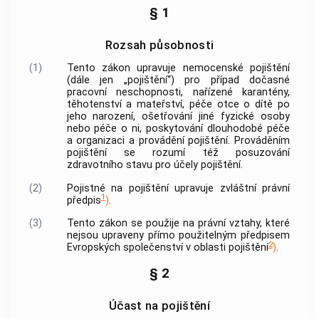
§ 1
Rozsah působnosti
(1)
Tento zákon upravuje nemocenské pojištění
(dále jen „pojištění“) pro případ
dočasné
pracovní neschopnosti
, nařízené karantény,
těhotenství a mateřství, péče otce o dítě po
jeho narození, ošetřování jiné fyzické osoby
nebo péče o ni, poskytování
dlouhodobé péče
a organizaci a
provádění pojištění
.
Prováděním
pojištění
se rozumí též posuzování
zdravotního stavu pro účely pojištění.
(2)
Pojistné na pojištění upravuje zvláštní právní
1
předpis
)
.
(3)
Tento zákon se použije na právní vztahy, které
nejsou upraveny přímo použitelným předpisem
2
Evropských společenství v oblasti pojištění
)
.
§ 2
Účast na pojištění