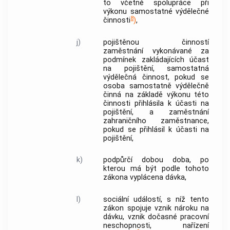
to včetně spolupráce při
výkonu
samostatné výdělečné
8
činnosti
)
,
j)
pojištěnou činností
zaměstnání
vykonávané za
podmínek zakládajících účast
na pojištění,
samostatná
výdělečná činnost
, pokud se
osoba samostatně výdělečně
činná
na základě výkonu této
činnosti přihlásila k účasti na
pojištění, a
zaměstnání
zahraničního zaměstnance
,
pokud se přihlásil k účasti na
pojištění,
k)
podpůrčí dobou
doba, po
kterou má být podle tohoto
zákona vyplácena dávka,
l)
sociální událostí
, s níž tento
zákon spojuje vznik nároku na
dávku, vznik
dočasné pracovní
neschopnosti
, nařízení