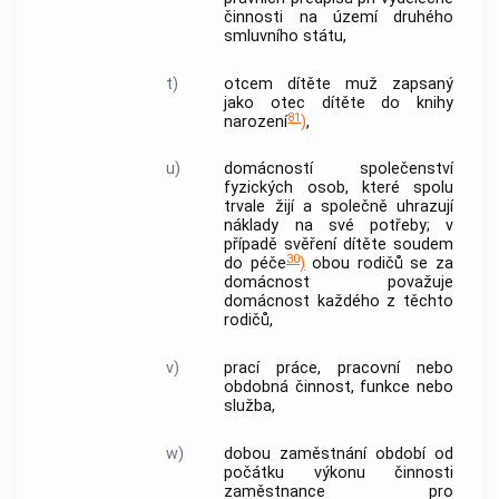
činnosti na území druhého
smluvního státu,
t)
otcem dítěte
muž zapsaný
jako
otec dítěte
do knihy
81
narození
)
,
u)
domácností společenství
fyzických osob, které spolu
trvale žijí a společně uhrazují
náklady na své potřeby; v
případě svěření dítěte soudem
30
do péče
)
obou rodičů se za
domácnost považuje
domácnost každého z těchto
rodičů,
v)
prací
práce
, pracovní nebo
obdobná činnost, funkce nebo
služba,
w)
dobou zaměstnání
období od
počátku výkonu činnosti
zaměstnance pro