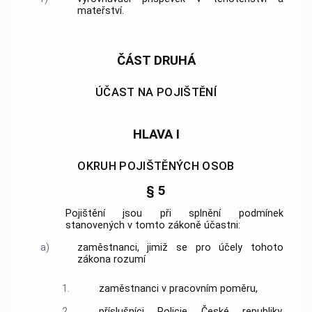
mateřství.
ČÁST DRUHÁ
ÚČAST NA POJIŠTĚNÍ
HLAVA I
OKRUH POJIŠTĚNÝCH OSOB
§ 5
Pojištění jsou při splnění podmínek
stanovených v tomto zákoně účastni:
a)
zaměstnanci, jimiž se pro účely tohoto
zákona rozumí
1.
zaměstnanci v pracovním poměru,
2.
příslušníci Policie České republiky,