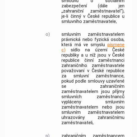
smlouvu o sociálním
zabezpečení
(dále jen
„
zahraniční zaměstnavatel
“),
je-li činný v České republice u
smluvního zaměstnavatele
,
o)
smluvním zaměstnavatelem
právnická nebo fyzická osoba,
která má ve smyslu
písmene
c)
sídlo na území České
republiky a u níž jsou v České
republice činní zaměstnanci
zahraničního zaměstnavatele
považovaní v České republice
za
smluvní zaměstnance
,
pokud podle smlouvy uzavřené
se
zahraničním
zaměstnavatelem
jsou příjmy
smluvních zaměstnanců
vypláceny
smluvním
zaměstnavatelem
nebo jsou
smluvním zaměstnavatelem
uhrazovány
zahraničnímu
zaměstnavateli
,
p)
zahraničním zaměstnancem