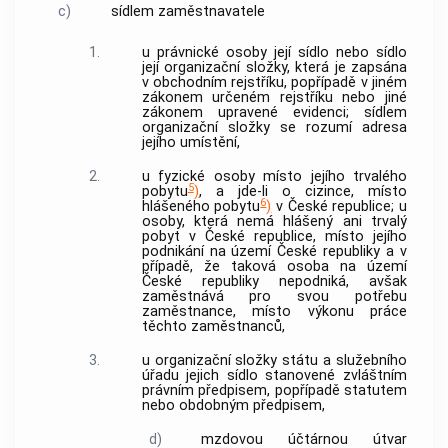
c)
sídlem zaměstnavatele
1.
u právnické osoby její sídlo nebo sídlo
její organizační složky, která je zapsána
v obchodním rejstříku, popřípadě v jiném
zákonem určeném rejstříku nebo jiné
zákonem upravené evidenci;
sídlem
organizační složky
se rozumí adresa
jejího umístění,
2.
u fyzické osoby místo jejího trvalého
5
pobytu
)
, a jde-li o cizince, místo
6
hlášeného pobytu
)
v České republice; u
osoby, která nemá hlášený ani trvalý
pobyt v České republice, místo jejího
podnikání na území České republiky a v
případě, že taková osoba na území
České republiky nepodniká, avšak
zaměstnává pro svou potřebu
zaměstnance, místo výkonu práce
těchto zaměstnanců,
3.
u organizační složky státu a služebního
úřadu jejich sídlo stanovené zvláštním
právním předpisem, popřípadě statutem
nebo obdobným předpisem,
d)
mzdovou účtárnou
útvar