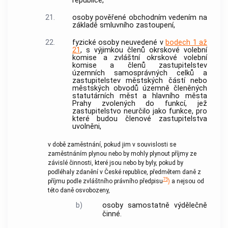
republice,
21.
osoby pověřené obchodním vedením na
základě smluvního zastoupení,
22.
fyzické osoby neuvedené v
bodech 1 až
21
, s výjimkou členů okrskové volební
komise a zvláštní okrskové volební
komise a členů zastupitelstev
územních samosprávných celků a
zastupitelstev městských částí nebo
městských obvodů územně členěných
statutárních měst a hlavního města
Prahy zvolených do funkcí, jež
zastupitelstvo neurčilo jako funkce, pro
které budou členové zastupitelstva
uvolněni,
v
době zaměstnání
, pokud jim v souvislosti se
zaměstnáním
plynou nebo by mohly plynout příjmy ze
závislé činnosti, které jsou nebo by byly, pokud by
podléhaly zdanění v České republice, předmětem daně z
75
příjmu podle zvláštního právního předpisu
)
a nejsou od
této daně osvobozeny,
b)
osoby samostatně výdělečně
činné
.