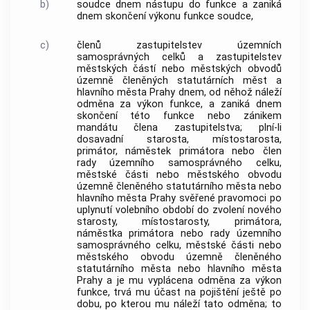
b)
soudce dnem nástupu do funkce a zaniká
dnem skončení výkonu funkce soudce,
c)
členů zastupitelstev územních
samosprávných celků a zastupitelstev
městských částí nebo městských obvodů
územně členěných statutárních měst a
hlavního města Prahy dnem, od něhož náleží
odměna za výkon funkce, a zaniká dnem
skončení této funkce nebo zánikem
mandátu člena zastupitelstva; plní-li
dosavadní starosta, místostarosta,
primátor, náměstek primátora nebo člen
rady územního samosprávného celku,
městské části nebo městského obvodu
územně členěného statutárního města nebo
hlavního města Prahy svěřené pravomoci po
uplynutí volebního období do zvolení nového
starosty, místostarosty, primátora,
náměstka primátora nebo rady územního
samosprávného celku, městské části nebo
městského obvodu územně členěného
statutárního města nebo hlavního města
Prahy a je mu vyplácena odměna za výkon
funkce, trvá mu účast na pojištění ještě po
dobu, po kterou mu náleží tato odměna; to