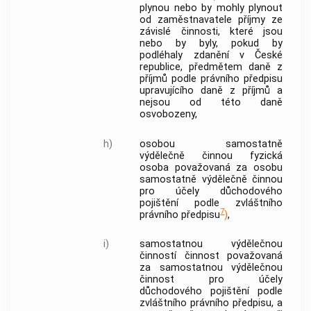
plynou nebo by mohly plynout
od
zaměstnavatele
příjmy ze
závislé činnosti, které jsou
nebo by byly, pokud by
podléhaly zdanění v České
republice, předmětem daně z
příjmů podle právního předpisu
upravujícího daně z příjmů a
nejsou od této daně
osvobozeny,
h)
osobou samostatně
výdělečně činnou
fyzická
osoba považovaná za
osobu
samostatně výdělečně činnou
pro účely důchodového
pojištění podle zvláštního
7
právního předpisu
)
,
i)
samostatnou výdělečnou
činností
činnost považovaná
za
samostatnou výdělečnou
činnost
pro účely
důchodového pojištění podle
zvláštního právního předpisu, a