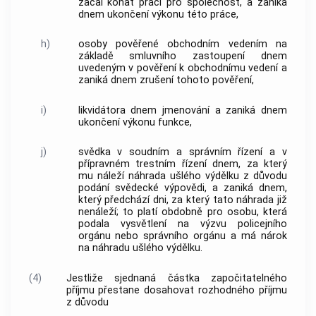
začal konat práci pro společnost, a zaniká
dnem ukončení výkonu této práce,
h)
osoby pověřené obchodním vedením na
základě smluvního zastoupení dnem
uvedeným v pověření k obchodnímu vedení a
zaniká dnem zrušení tohoto pověření,
i)
likvidátora dnem jmenování a zaniká dnem
ukončení výkonu funkce,
j)
svědka v soudním a správním řízení a v
přípravném
trestním řízení
dnem, za který
mu náleží náhrada ušlého výdělku z důvodu
podání svědecké výpovědi, a zaniká dnem,
který předchází dni, za který tato náhrada již
nenáleží; to platí obdobně pro osobu, která
podala vysvětlení na výzvu policejního
orgánu nebo správního orgánu a má nárok
na náhradu ušlého výdělku.
(4)
Jestliže sjednaná částka
započitatelného
příjmu
přestane dosahovat rozhodného příjmu
z důvodu