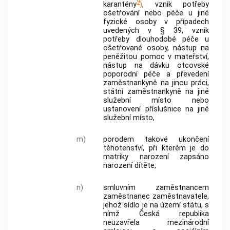
9
karantény
)
, vznik potřeby
ošetřování nebo péče u jiné
fyzické osoby v případech
uvedených v § 39, vznik
potřeby
dlouhodobé péče
u
ošetřované osoby
, nástup na
peněžitou pomoc v mateřství,
nástup na dávku
otcovské
poporodní péče a převedení
zaměstnankyně na jinou
práci
,
státní zaměstnankyně na jiné
služební místo nebo
ustanovení příslušnice na jiné
služební místo,
m)
porodem
takové ukončení
těhotenství, při kterém je do
matriky narození zapsáno
narození dítěte,
n)
smluvním zaměstnancem
zaměstnanec
zaměstnavatele
,
jehož sídlo je na území státu, s
nímž Česká republika
neuzavřela
mezinárodní