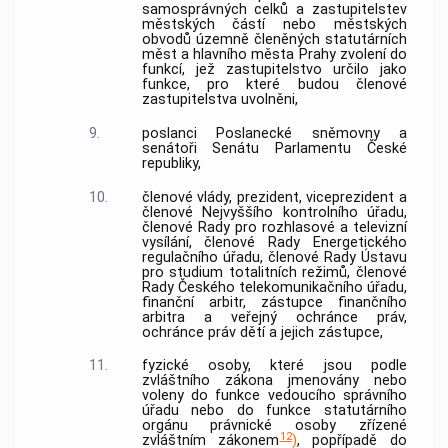
samosprávných celků a zastupitelstev
městských částí nebo městských
obvodů územně členěných statutárních
měst a hlavního města Prahy zvolení do
funkcí, jež zastupitelstvo určilo jako
funkce, pro které budou členové
zastupitelstva uvolněni,
9.
poslanci Poslanecké sněmovny a
senátoři Senátu Parlamentu České
republiky,
10.
členové vlády, prezident, viceprezident a
členové Nejvyššího kontrolního úřadu,
členové Rady pro rozhlasové a televizní
vysílání, členové Rady Energetického
regulačního úřadu, členové Rady Ústavu
pro studium totalitních režimů, členové
Rady Českého telekomunikačního úřadu,
finanční arbitr, zástupce finančního
arbitra a veřejný ochránce práv,
ochránce práv dětí a jejich zástupce,
11.
fyzické osoby, které jsou podle
zvláštního zákona jmenovány nebo
voleny do funkce vedoucího správního
úřadu nebo do funkce statutárního
orgánu právnické osoby zřízené
12
zvláštním zákonem
)
, popřípadě do