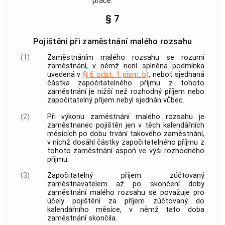
práce.
§ 7
Pojištění při zaměstnání malého rozsahu
(1)
Zaměstnáním malého rozsahu
se rozumí
zaměstnání
, v němž není splněna podmínka
uvedená v
§ 6 odst. 1 písm. b)
, neboť sjednaná
částka
započitatelného příjmu
z tohoto
zaměstnání
je nižší než rozhodný příjem nebo
započitatelný příjem
nebyl sjednán vůbec.
(2)
Při výkonu
zaměstnání malého rozsahu
je
zaměstnanec pojištěn jen v těch kalendářních
měsících po dobu trvání takového
zaměstnání
,
v nichž dosáhl částky
započitatelného příjmu
z
tohoto
zaměstnání
aspoň ve výši rozhodného
příjmu.
(3)
Započitatelný příjem
zúčtovaný
zaměstnavatelem
až po skončení doby
zaměstnání malého rozsahu
se považuje pro
účely pojištění za příjem zúčtovaný do
kalendářního měsíce, v němž tato
doba
zaměstnání
skončila.