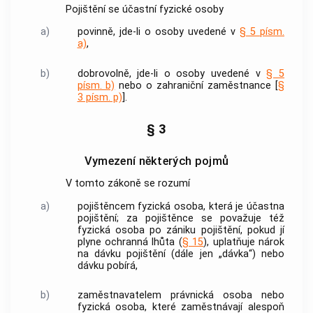
Pojištění se účastní fyzické osoby
a)
povinně, jde-li o osoby uvedené v
§ 5 písm.
a)
,
b)
dobrovolně, jde-li o osoby uvedené v
§ 5
písm. b)
nebo o
zahraniční zaměstnance
[
§
3 písm. p)
].
§ 3
Vymezení některých pojmů
V tomto zákoně se rozumí
a)
pojištěncem
fyzická osoba, která je účastna
pojištění; za
pojištěnce
se považuje též
fyzická osoba po zániku pojištění, pokud jí
plyne ochranná lhůta (
§ 15
), uplatňuje nárok
na dávku pojištění (dále jen „dávka“) nebo
dávku pobírá,
b)
zaměstnavatelem
právnická osoba nebo
fyzická osoba, které zaměstnávají alespoň