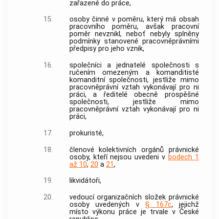
zařazené do práce,
15.
osoby činné v poměru, který má obsah
pracovního poměru, avšak pracovní
poměr nevznikl, neboť nebyly splněny
podmínky stanovené pracovněprávními
předpisy pro jeho vznik,
16.
společníci a jednatelé společnosti s
ručením omezeným a komanditisté
komanditní společnosti, jestliže mimo
pracovněprávní vztah vykonávají pro ni
práci, a ředitelé obecně prospěšné
společnosti, jestliže mimo
pracovněprávní vztah vykonávají pro ni
práci,
17.
prokuristé,
18.
členové kolektivních orgánů právnické
osoby, kteří nejsou uvedeni v
bodech 1
až 10
,
20
a
21
,
19.
likvidátoři,
20.
vedoucí organizačních složek právnické
osoby uvedených v
§ 167c
, jejichž
místo výkonu práce je trvale v České