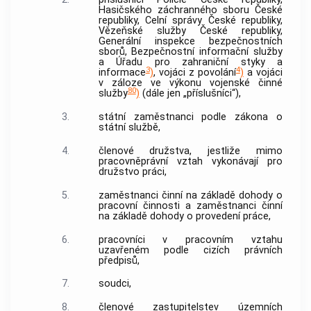
Hasičského záchranného sboru České
republiky, Celní správy České republiky,
Vězeňské služby
České republiky,
Generální inspekce bezpečnostních
sborů, Bezpečnostní informační služby
a Úřadu pro zahraniční styky a
3
4
informace
)
, vojáci z povolání
)
a vojáci
v záloze ve výkonu vojenské činné
80
služby
)
(dále jen „příslušníci“),
3.
státní zaměstnanci podle zákona o
státní službě,
4.
členové družstva, jestliže mimo
pracovněprávní vztah vykonávají pro
družstvo práci,
5.
zaměstnanci činní na základě dohody o
pracovní činnosti a zaměstnanci činní
na základě dohody o provedení práce,
6.
pracovníci v pracovním vztahu
uzavřeném podle cizích právních
předpisů,
7.
soudci,
8.
členové zastupitelstev územních