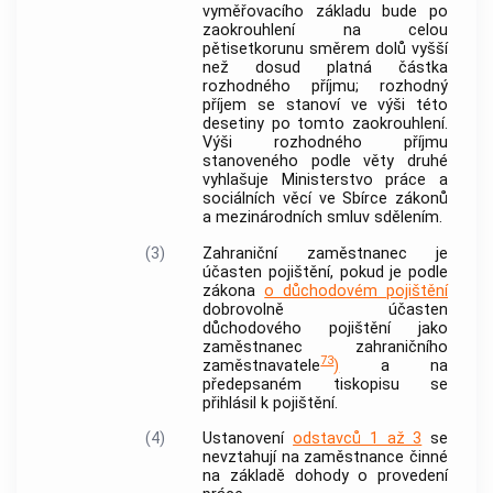
vyměřovacího základu bude po
zaokrouhlení na celou
pětisetkorunu směrem dolů vyšší
než dosud platná částka
rozhodného příjmu; rozhodný
příjem se stanoví ve výši této
desetiny po tomto zaokrouhlení.
Výši rozhodného příjmu
stanoveného podle věty druhé
vyhlašuje Ministerstvo práce a
sociálních věcí ve Sbírce zákonů
a mezinárodních smluv sdělením.
(3)
Zahraniční zaměstnanec
je
účasten pojištění, pokud je podle
zákona
o důchodovém pojištění
dobrovolně účasten
důchodového pojištění jako
zaměstnanec zahraničního
73
zaměstnavatele
)
a na
předepsaném tiskopisu se
přihlásil k pojištění.
(4)
Ustanovení
odstavců 1 až 3
se
nevztahují na zaměstnance činné
na základě dohody o provedení