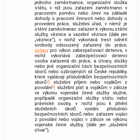
jednoho zaměstnance, organizační složka
státu, v níž jsou zařazeni zaměstnanci v
pracovním poměru nebo činní na základě
dohody o pracovní činnosti nebo dohody o
provedení práce, služební úřad, v němž je
státní zaměstnanec zařazen k výkonu státní
služby, věznice a vazební věznice (dále jen
„věznice“), v nichž vykonává trest odnětí
svobody odsouzený zařazený do práce,
ústavy
pro výkon zabezpečovací detence, v
nichž vykonává zabezpečovací detenci
osoba zařazená do práce, a útvary, složky
nebo jiné organizační části bezpečnostních
sborů nebo ozbrojených sil České republiky,
které vyplácejí příslušníkům bezpečnostních
3
sborů
)
služební příjem nebo vojákům z
4
povolání
)
služební plat a vojákům v záloze
ve výkonu vojenské činné služby služné,
popřípadě organizační složky státu nebo
právnické osoby, v nichž jsou k plnění
služebních úkolů vysláni příslušníci
bezpečnostních sborů nebo zařazeni vojáci
z povolání nebo vojáci v záloze ve výkonu
vojenské činné služby, (dále jen „služební
útvar“),