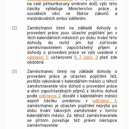
na celé pětisetkoruny směrem dolů; výši této
částky vyhlašuje Ministerstvo
práce
a
sociálních věcí ve Sbírce zákonů a
mezinárodních smluv sdělením.
(2)
Zaměstnanci činní na základě dohody o
provedení práce jsou účastni pojištění jen v
těch kalendářních měsících po dobu trvání této
dohody, do nichž jim byl zúčtován
zaměstnavatelem
započitatelný příjem
z
dohody o provedení práce ve výši uvedené v
odstavci 1
; ustanovení
§ 7 odst. 3
platí zde
obdobně.
(3)
Zaměstnanec činný na základě dohody o
provedení práce je účasten pojištění též,
jestliže vykonával v kalendářním měsíci u téhož
zaměstnavatele
více dohod o provedení práce
a úhrn
započitatelných příjmů
z těchto dohod
podle
odstavce 2
dosáhl v kalendářním měsíci
aspoň částku uvedenou v
odstavci 1
;
zaměstnanec je účasten pojištění nejvýše po
dobu trvání takových
zaměstnání
v tomto
kalendářním měsíci. Za téhož
zaměstnavatele
se přitom považuje též právní nástupce
zaměstnavatele
.