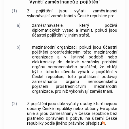
Vynětí zaměstnanců z pojištění
(1)
Z pojištění jsou vyňati zaměstnanci
vykonávající
zaměstnání
v České republice pro
a)
zaměstnavatele
, který požívá
diplomatických výsad a imunit, pokud jsou
účastni pojištění v jiném státě,
b)
mezinárodní organizaci, pokud jsou účastni
pojištění prostřednictvím této mezinárodní
organizace a v listinné podobě nebo
elektronicky do datové schránky prohlásí
orgánu nemocenského pojištění, že chtějí
být z tohoto důvodu vyňati z pojištění v
České republice; toto prohlášení podávají
zaměstnanci orgánu nemocenského
pojištění prostřednictvím mezinárodní
organizace, pro niž vykonávají
zaměstnání
.
(2)
Z pojištění jsou dále vyňaty osoby, které nejsou
občany České republiky nebo občany Evropské
unie a jsou zaměstnány v České republice bez
platného oprávnění k pobytu na území České
6
republiky podle jiného právního předpisu
)
.