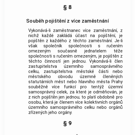
§ 8
Souběh pojištění z více zaměstnání
Vykonává-li zaměstnanec více
zaměstnání
, z
nichž každé zakládá účast na pojištění, je
pojištěn z každého z těchto
zaměstnání
. Je-li
však společník společnosti s ručením
omezeným současně jednatelem téže
společnosti s ručením omezeným, je pojištěn z
těchto činností jen jednou. Vykonává-li člen
zastupitelstva územního samosprávného
celku, zastupitelstva městské části nebo
městského obvodu územně členěných
statutárních měst nebo hlavního města Prahy
souběžně více funkcí pro tentýž územní
samosprávný celek, za které je odměňován, je
z nich pojištěn jen jednou; to platí obdobně pro
osobu, která je členem více kolektivních orgánů
územního samosprávného celku nebo orgánů
zřízených jeho orgány.
§ 9