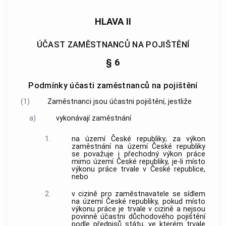
HLAVA II
ÚČAST ZAMĚSTNANCŮ NA POJIŠTĚNÍ
§ 6
Podmínky účasti zaměstnanců na pojištění
(1)
Zaměstnanci jsou účastni pojištění, jestliže
a)
vykonávají
zaměstnání
1.
na území České republiky; za výkon
zaměstnání
na území České republiky
se považuje i přechodný výkon práce
mimo území České republiky, je-li místo
výkonu práce trvale v České republice,
nebo
2.
v cizině pro
zaměstnavatele
se sídlem
na území České republiky, pokud místo
výkonu práce je trvale v cizině a nejsou
povinně účastni důchodového pojištění
podle předpisů státu, ve kterém trvale