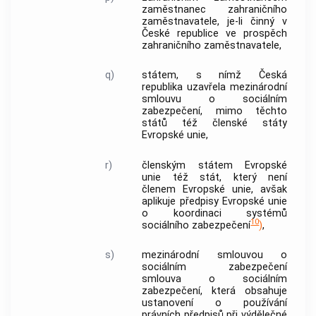
zaměstnanec
zahraničního
zaměstnavatele
, je-li činný v
České republice ve prospěch
zahraničního zaměstnavatele
,
q)
státem, s nímž Česká
republika uzavřela
mezinárodní
smlouvu o sociálním
zabezpečení
, mimo těchto
států též členské státy
Evropské unie,
r)
členským státem Evropské
unie též stát, který není
členem Evropské unie, avšak
aplikuje předpisy Evropské unie
o koordinaci systémů
10
sociálního zabezpečení
)
,
s)
mezinárodní smlouvou o
sociálním zabezpečení
smlouva o sociálním
zabezpečení, která obsahuje
ustanovení o používání
právních předpisů při výdělečné