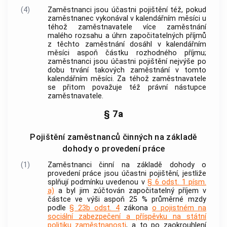
(4)
Zaměstnanci jsou účastni pojištění též, pokud
zaměstnanec vykonával v kalendářním měsíci u
téhož
zaměstnavatele
více
zaměstnání
malého rozsahu
a úhrn
započitatelných příjmů
z těchto
zaměstnání
dosáhl v kalendářním
měsíci aspoň částku rozhodného příjmu;
zaměstnanci jsou účastni pojištění nejvýše po
dobu trvání takových
zaměstnání
v tomto
kalendářním měsíci. Za téhož
zaměstnavatele
se přitom považuje též právní nástupce
zaměstnavatele
.
§ 7a
Pojištění zaměstnanců činných na základě
dohody o provedení práce
(1)
Zaměstnanci činní na základě dohody o
provedení
práce
jsou účastni pojištění, jestliže
splňují podmínku uvedenou v
§ 6 odst. 1 písm.
a)
a byl jim zúčtován započitatelný příjem v
částce ve výši aspoň 25 % průměrné mzdy
podle
§ 23b odst. 4
zákona
o pojistném na
sociální zabezpečení a příspěvku na státní
politiku zaměstnanosti
, a to po zaokrouhlení