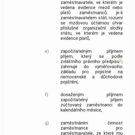
zaměstnavatele
, ve kterém je
vedena evidence mezd nebo
platů zaměstnanců; je-li
zaměstnavatelem
stát, rozumí
se
mzdovou účtárnou
útvar
příslušné organizační složky
státu, ve kterém je vedena
evidence platů,
e)
započitatelným příjmem
příjem, který se podle
1
zvláštního právního předpisu
)
zahrnuje do vyměřovacího
základu pro pojistné na
nemocenské a důchodové
pojištění,
f)
dosaženým příjmem
započitatelný příjem
zúčtovaný zaměstnanci do
kalendářního měsíce,
g)
zaměstnáním
činnost
zaměstnance pro
zaměstnavatele
, ze které mu