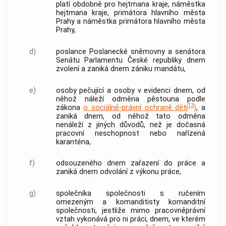
platí obdobně pro hejtmana kraje, náměstka
hejtmana kraje, primátora hlavního města
Prahy a náměstka primátora hlavního města
Prahy,
d)
poslance Poslanecké sněmovny a senátora
Senátu Parlamentu České republiky dnem
zvolení a zaniká dnem zániku mandátu,
e)
osoby pečující a osoby v evidenci dnem, od
něhož náleží odměna pěstouna podle
13
zákona
o sociálně-právní ochraně dětí
)
, a
zaniká dnem, od něhož tato odměna
nenáleží z jiných důvodů, než je
dočasná
pracovní neschopnost
nebo nařízená
karanténa,
f)
odsouzeného dnem zařazení do práce a
zaniká dnem odvolání z výkonu práce,
g)
společníka společnosti s ručením
omezeným a komanditisty komanditní
společnosti, jestliže mimo pracovněprávní
vztah vykonává pro ni práci, dnem, ve kterém