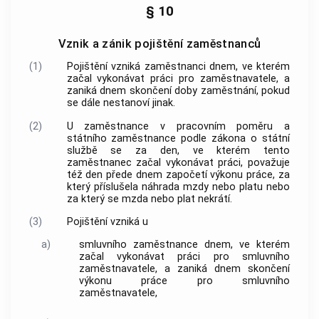
§ 10
Vznik a zánik pojištění zaměstnanců
(1)
Pojištění vzniká zaměstnanci dnem, ve kterém
začal vykonávat
práci
pro
zaměstnavatele
, a
zaniká dnem skončení
doby zaměstnání
, pokud
se dále nestanoví jinak.
(2)
U zaměstnance v pracovním poměru a
státního zaměstnance podle zákona o státní
službě se za den, ve kterém tento
zaměstnanec začal vykonávat práci, považuje
též den přede dnem započetí výkonu práce, za
který příslušela náhrada mzdy nebo platu nebo
za který se mzda nebo plat nekrátí.
(3)
Pojištění vzniká u
a)
smluvního zaměstnance
dnem, ve kterém
začal vykonávat práci pro
smluvního
zaměstnavatele
, a zaniká dnem skončení
výkonu práce pro
smluvního
zaměstnavatele
,