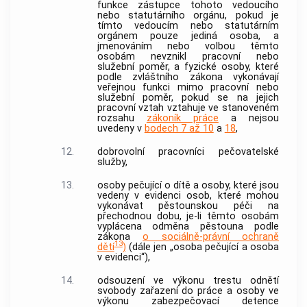
funkce zástupce tohoto vedoucího
nebo statutárního orgánu, pokud je
tímto vedoucím nebo statutárním
orgánem pouze jediná osoba, a
jmenováním nebo volbou těmto
osobám nevznikl pracovní nebo
služební poměr, a fyzické osoby, které
podle zvláštního zákona vykonávají
veřejnou funkci mimo pracovní nebo
služební poměr, pokud se na jejich
pracovní vztah vztahuje ve stanoveném
rozsahu
zákoník práce
a nejsou
uvedeny v
bodech 7 až 10
a
18
,
12.
dobrovolní pracovníci pečovatelské
služby,
13.
osoby pečující o dítě a osoby, které jsou
vedeny v evidenci osob, které mohou
vykonávat pěstounskou péči na
přechodnou dobu, je-li těmto osobám
vyplácena odměna pěstouna podle
zákona
o sociálně-právní ochraně
13
dětí
)
(dále jen „osoba pečující a osoba
v evidenci“),
14.
odsouzení ve výkonu trestu odnětí
svobody zařazení do práce a osoby ve
výkonu zabezpečovací detence