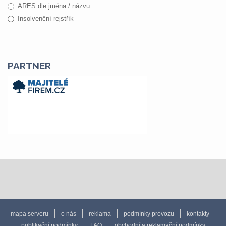
ARES dle jména / názvu
Insolvenční rejstřík
PARTNER
mapa serveru
o nás
reklama
podmínky provozu
kontakty
publikační podmínky
FAQ
obchodní a reklamační podmínky