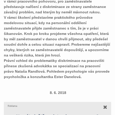
v rámci pracovního pohovoru, pro zaměstnavatele
představuje nařčení z diskriminace ze strany zaměstnance
závažný problém, nad kterým by neměl mávnout rukou.
V rámci školení představíme praktického průvodce
modelovou situací, kdy na personální oddělení
zaměstnavatele přijde zaměstnanec s tím, že je v práci
šikanován. Krok po kroku projdeme všechna opatření, která
by měl zaměstnavatel v danou chvíli přijmout, aby předešel
soudní dohře a celou situaci napravil. Probereme nejčastější
chyby, kterých se zaměstnavatelé dopouštějí, a upozorníme
na veškerá rizika, která jim hrozí.
Právní vzhled do problematiky diskriminace na pracovišti
přinese zkušená advokátka se specializací na pracovní
právo Nataša Randlová. Pohledem psychologie vás provede
psycholožka a konzultantka Ester Danelová.
8. 6. 2018
Reklama