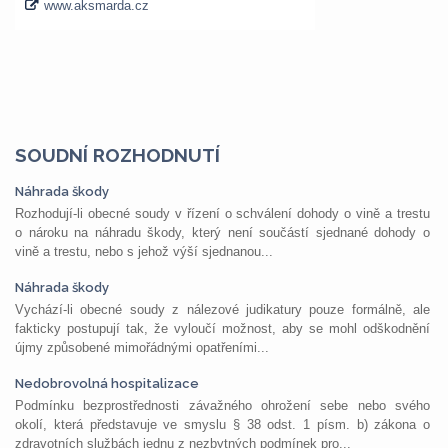
SOUDNÍ ROZHODNUTÍ
Náhrada škody
Rozhodují-li obecné soudy v řízení o schválení dohody o vině a trestu
o nároku na náhradu škody, který není součástí sjednané dohody o
vině a trestu, nebo s jehož výší sjednanou...
Náhrada škody
Vychází-li obecné soudy z nálezové judikatury pouze formálně, ale
fakticky postupují tak, že vyloučí možnost, aby se mohl odškodnění
újmy způsobené mimořádnými opatřeními...
Nedobrovolná hospitalizace
Podmínku bezprostřednosti závažného ohrožení sebe nebo svého
okolí, která představuje ve smyslu § 38 odst. 1 písm. b) zákona o
zdravotních službách jednu z nezbytných podmínek pro...