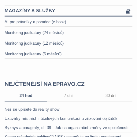
MAGAZÍNY A SLUŽBY
AI pro právníky a poradce (e-book)
Monitoring judikatury (24 měsíců)
Monitoring judikatury (12 měsíců)
Monitoring judikatury (6 měsíců)
NEJČTENĚJŠÍ NA EPRAVO.CZ
24 hod
7 dní
30 dní
Než se upíšete do reality show
Uzavírky místních i účelových komunikací a zřizování objížděk
Byznys a paragrafy, díl 39.: Jak na organizační změny ve společnosti
Konec prázdných holdingů? NSS upozorňuje na limity osvobození