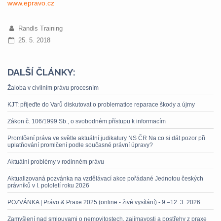
www.epravo.cz
Randls Training
25. 5. 2018
DALŠÍ ČLÁNKY:
Žaloba v civilním právu procesním
KJT: přijeďte do Varů diskutovat o problematice reparace škody a újmy
Zákon č. 106/1999 Sb., o svobodném přístupu k informacím
Promlčení práva ve světle aktuální judikatury NS ČR Na co si dát pozor při
uplatňování promlčení podle současné právní úpravy?
Aktuální problémy v rodinném právu
Aktualizovaná pozvánka na vzdělávací akce pořádané Jednotou českých
právníků v I. pololetí roku 2026
POZVÁNKA | Právo & Praxe 2025 (online - živé vysílání) - 9.–12. 3. 2026
Zamyšlení nad smlouvami o nemovitostech, zajímavosti a postřehy z praxe