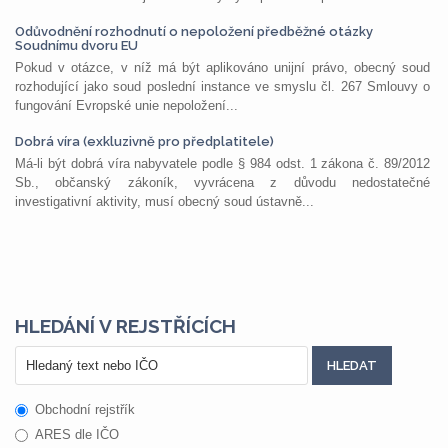
Odůvodnění rozhodnutí o nepoložení předběžné otázky
Soudnímu dvoru EU
Pokud v otázce, v níž má být aplikováno unijní právo, obecný soud
rozhodující jako soud poslední instance ve smyslu čl. 267 Smlouvy o
fungování Evropské unie nepoložení...
Dobrá víra (exkluzivně pro předplatitele)
Má-li být dobrá víra nabyvatele podle § 984 odst. 1 zákona č. 89/2012
Sb., občanský zákoník, vyvrácena z důvodu nedostatečné
investigativní aktivity, musí obecný soud ústavně...
HLEDÁNÍ V REJSTŘÍCÍCH
Obchodní rejstřík
ARES dle IČO