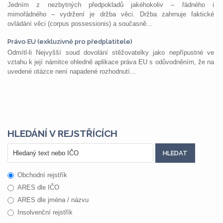
Jedním z nezbytných předpokladů jakéhokoliv – řádného i
mimořádného – vydržení je držba věci. Držba zahrnuje faktické
ovládání věci (corpus possessionis) a současně...
Právo EU (exkluzivně pro předplatitele)
Odmítl-li Nejvyšší soud dovolání stěžovatelky jako nepřípustné ve
vztahu k její námitce ohledně aplikace práva EU s odůvodněním, že na
uvedené otázce není napadené rozhodnutí...
HLEDÁNÍ V REJSTŘÍCÍCH
Obchodní rejstřík
ARES dle IČO
ARES dle jména / názvu
Insolvenční rejstřík