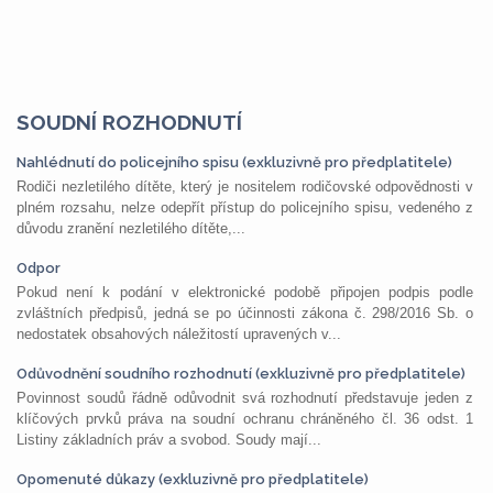
SOUDNÍ ROZHODNUTÍ
Nahlédnutí do policejního spisu (exkluzivně pro předplatitele)
Rodiči nezletilého dítěte, který je nositelem rodičovské odpovědnosti v
plném rozsahu, nelze odepřít přístup do policejního spisu, vedeného z
důvodu zranění nezletilého dítěte,...
Odpor
Pokud není k podání v elektronické podobě připojen podpis podle
zvláštních předpisů, jedná se po účinnosti zákona č. 298/2016 Sb. o
nedostatek obsahových náležitostí upravených v...
Odůvodnění soudního rozhodnutí (exkluzivně pro předplatitele)
Povinnost soudů řádně odůvodnit svá rozhodnutí představuje jeden z
klíčových prvků práva na soudní ochranu chráněného čl. 36 odst. 1
Listiny základních práv a svobod. Soudy mají...
Opomenuté důkazy (exkluzivně pro předplatitele)