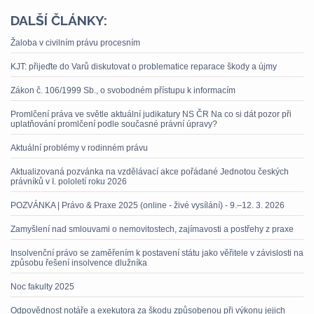
DALŠÍ ČLÁNKY:
Žaloba v civilním právu procesním
KJT: přijeďte do Varů diskutovat o problematice reparace škody a újmy
Zákon č. 106/1999 Sb., o svobodném přístupu k informacím
Promlčení práva ve světle aktuální judikatury NS ČR Na co si dát pozor při
uplatňování promlčení podle současné právní úpravy?
Aktuální problémy v rodinném právu
Aktualizovaná pozvánka na vzdělávací akce pořádané Jednotou českých
právníků v I. pololetí roku 2026
POZVÁNKA | Právo & Praxe 2025 (online - živé vysílání) - 9.–12. 3. 2026
Zamyšlení nad smlouvami o nemovitostech, zajímavosti a postřehy z praxe
Insolvenční právo se zaměřením k postavení státu jako věřitele v závislosti na
způsobu řešení insolvence dlužníka
Noc fakulty 2025
Odpovědnost notáře a exekutora za škodu způsobenou při výkonu jejich