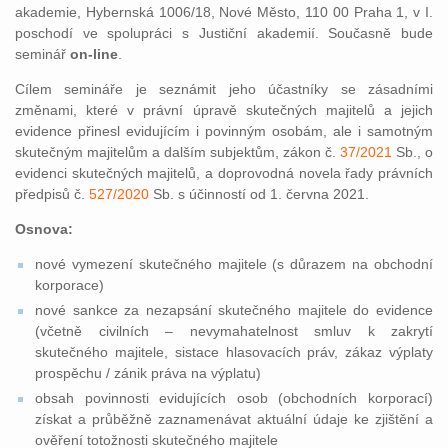
akademie, Hybernská 1006/18, Nové Město, 110 00 Praha 1, v I.
poschodí ve spolupráci s Justiční akademií. Současně bude
seminář
on-line
.
Cílem semináře je seznámit jeho účastníky se zásadními
změnami, které v právní úpravě skutečných majitelů a jejich
evidence přinesl evidujícím i povinným osobám, ale i samotným
skutečným majitelům a dalším subjektům, zákon č.
37/2021
Sb., o
evidenci skutečných majitelů, a doprovodná novela řady právních
předpisů č.
527/2020
Sb. s účinností od 1. června 2021.
Osnova:
nové vymezení skutečného majitele (s důrazem na obchodní
korporace)
nové sankce za nezapsání skutečného majitele do evidence
(včetně civilních – nevymahatelnost smluv k zakrytí
skutečného majitele, sistace hlasovacích práv, zákaz výplaty
prospěchu / zánik práva na výplatu)
obsah povinnosti evidujících osob (obchodních korporací)
získat a průběžně zaznamenávat aktuální údaje ke zjištění a
ověření totožnosti skutečného majitele