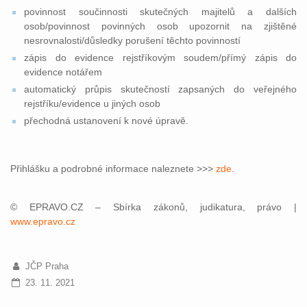
povinnost součinnosti skutečných majitelů a dalších
osob/povinnost povinných osob upozornit na zjištěné
nesrovnalosti/důsledky porušení těchto povinností
zápis do evidence rejstříkovým soudem/přímý zápis do
evidence notářem
automatický průpis skutečností zapsaných do veřejného
rejstříku/evidence u jiných osob
přechodná ustanovení k nové úpravě.
Přihlášku a podrobné informace naleznete >>>
zde
.
© EPRAVO.CZ – Sbírka zákonů, judikatura, právo |
www.epravo.cz
JČP Praha
23. 11. 2021