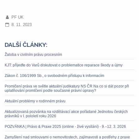
PF UK
8. 11. 2023
DALŠÍ ČLÁNKY:
Žaloba v civilním právu procesním
KJT: přijeďte do Varů diskutovat o problematice reparace škody a újmy
Zákon č. 106/1999 Sb., o svobodném přístupu k informacím
Promlčení práva ve světle aktuální judikatury NS ČR Na co si dát pozor při
uplatňování promlčení podle současné právní úpravy?
Aktuální problémy v rodinném právu
Aktualizovaná pozvánka na vzdělávací akce pořádané Jednotou českých
právníků v I. pololetí roku 2026
POZVÁNKA | Právo & Praxe 2025 (online - živé vysílání) - 9.–12. 3. 2026
Zamyšlení nad smlouvami o nemovitostech, zajímavosti a postřehy z praxe