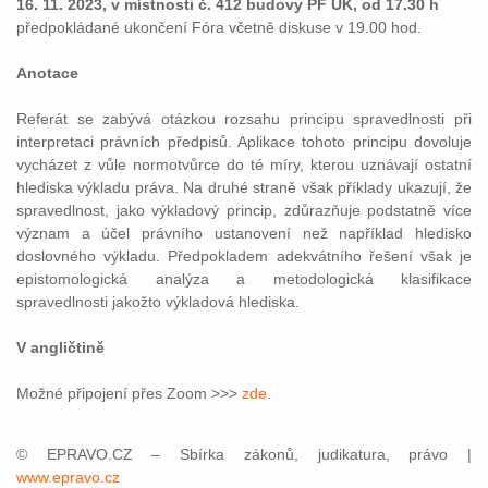
16. 11. 2023, v místnosti č. 412 budovy PF UK, od 17.30 h
předpokládané ukončení Fóra včetně diskuse v 19.00 hod.
Anotace
Referát se zabývá otázkou rozsahu principu spravedlnosti při
interpretaci právních předpisů. Aplikace tohoto principu dovoluje
vycházet z vůle normotvůrce do té míry, kterou uznávají ostatní
hlediska výkladu práva. Na druhé straně však příklady ukazují, že
spravedlnost, jako výkladový princip, zdůrazňuje podstatně více
význam a účel právního ustanovení než například hledisko
doslovného výkladu. Předpokladem adekvátního řešení však je
epistomologická analýza a metodologická klasifikace
spravedlnosti jakožto výkladová hlediska.
V angličtině
Možné připojení přes Zoom >>>
zde
.
© EPRAVO.CZ – Sbírka zákonů, judikatura, právo |
www.epravo.cz