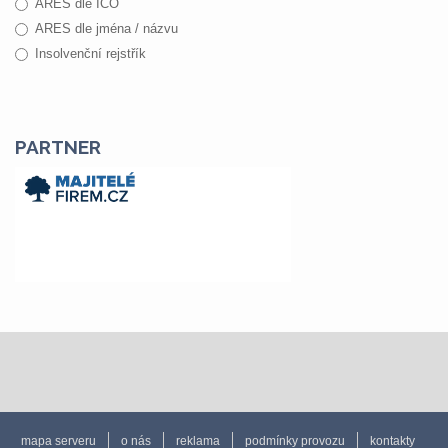
ARES dle IČO
ARES dle jména / názvu
Insolvenční rejstřík
PARTNER
mapa serveru
o nás
reklama
podmínky provozu
kontakty