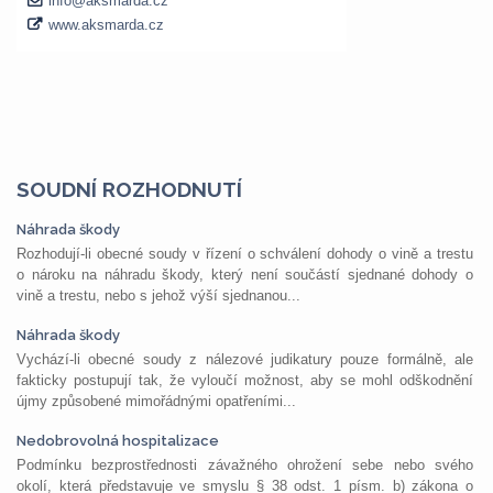
SOUDNÍ ROZHODNUTÍ
Náhrada škody
Rozhodují-li obecné soudy v řízení o schválení dohody o vině a trestu
o nároku na náhradu škody, který není součástí sjednané dohody o
vině a trestu, nebo s jehož výší sjednanou...
Náhrada škody
Vychází-li obecné soudy z nálezové judikatury pouze formálně, ale
fakticky postupují tak, že vyloučí možnost, aby se mohl odškodnění
újmy způsobené mimořádnými opatřeními...
Nedobrovolná hospitalizace
Podmínku bezprostřednosti závažného ohrožení sebe nebo svého
okolí, která představuje ve smyslu § 38 odst. 1 písm. b) zákona o