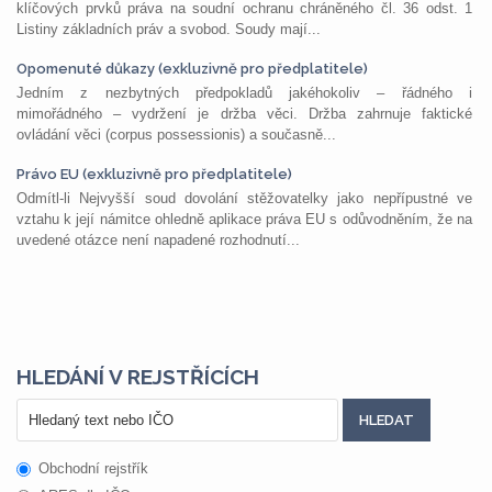
klíčových prvků práva na soudní ochranu chráněného čl. 36 odst. 1
Listiny základních práv a svobod. Soudy mají...
Opomenuté důkazy (exkluzivně pro předplatitele)
Jedním z nezbytných předpokladů jakéhokoliv – řádného i
mimořádného – vydržení je držba věci. Držba zahrnuje faktické
ovládání věci (corpus possessionis) a současně...
Právo EU (exkluzivně pro předplatitele)
Odmítl-li Nejvyšší soud dovolání stěžovatelky jako nepřípustné ve
vztahu k její námitce ohledně aplikace práva EU s odůvodněním, že na
uvedené otázce není napadené rozhodnutí...
HLEDÁNÍ V REJSTŘÍCÍCH
Obchodní rejstřík