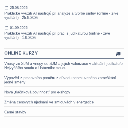
25.08.2026
Praktické využití AI nástrojů při analýze a tvorbě smluv (online - živé
vysílání) - 25.8.2026
01.09.2026
Praktické využití AI nástrojů při práci s judikaturou (online - živé
vysílání) - 1.9.2026
ONLINE KURZY
Vnosy ze SJM a vnosy do SJM a jejich valorizace v aktuální judikatuře
Nejvyššího soudu a Ústavního soudu
Výpověď z pracovního poměru z důvodu neomluveného zameškání
jedné směny
Nová „tlačítková povinnost“ pro e-shopy
Změna cenových ujednání ve smlouvách v energetice
Černé stavby