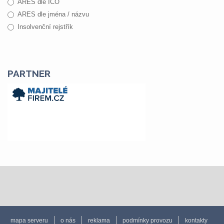
ARES dle IČO
ARES dle jména / názvu
Insolvenční rejstřík
PARTNER
mapa serveru
o nás
reklama
podmínky provozu
kontakty