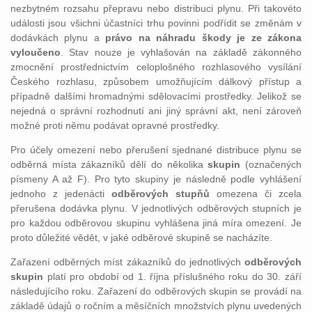
nezbytném rozsahu přepravu nebo distribuci plynu. Při takovéto
události jsou všichni účastníci trhu povinni podřídit se změnám v
dodávkách plynu a
právo na náhradu škody je ze zákona
vyloučeno
. Stav nouze je vyhlašován na základě zákonného
zmocnění prostřednictvím celoplošného rozhlasového vysílání
Českého rozhlasu, způsobem umožňujícím dálkový přístup a
případně dalšími hromadnými sdělovacími prostředky. Jelikož se
nejedná o správní rozhodnutí ani jiný správní akt, není zároveň
možné proti němu podávat opravné prostředky.
Pro účely omezení nebo přerušení sjednané distribuce plynu se
odběrná místa zákazníků dělí do několika
skupin
(označených
písmeny A až F). Pro tyto skupiny je následně podle vyhlášení
jednoho z jedenácti
odběrových stupňů
omezena či zcela
přerušena dodávka plynu. V jednotlivých odběrových stupních je
pro každou odběrovou skupinu vyhlášena jiná míra omezení. Je
proto důležité vědět, v jaké odběrové skupině se nacházíte.
Zařazení odběrných míst zákazníků do jednotlivých
odběrových
skupin
platí pro období od 1. října příslušného roku do 30. září
následujícího roku. Zařazení do odběrových skupin se provádí na
základě údajů o ročním a měsíčních množstvích plynu uvedených