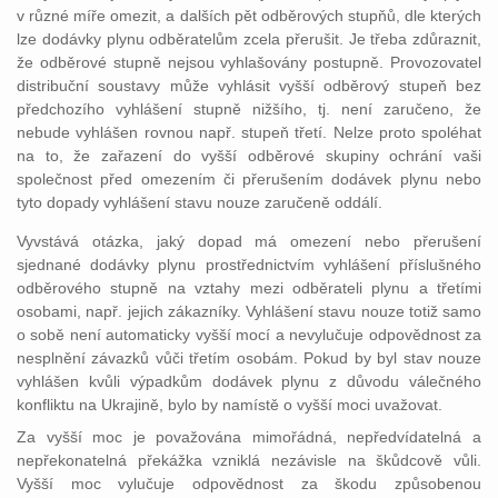
v různé míře omezit, a dalších pět odběrových stupňů, dle kterých
lze dodávky plynu odběratelům zcela přerušit. Je třeba zdůraznit,
že odběrové stupně nejsou vyhlašovány postupně. Provozovatel
distribuční soustavy může vyhlásit vyšší odběrový stupeň bez
předchozího vyhlášení stupně nižšího, tj. není zaručeno, že
nebude vyhlášen rovnou např. stupeň třetí. Nelze proto spoléhat
na to, že zařazení do vyšší odběrové skupiny ochrání vaši
společnost před omezením či přerušením dodávek plynu nebo
tyto dopady vyhlášení stavu nouze zaručeně oddálí.
Vyvstává otázka, jaký dopad má omezení nebo přerušení
sjednané dodávky plynu prostřednictvím vyhlášení příslušného
odběrového stupně na vztahy mezi odběrateli plynu a třetími
osobami, např. jejich zákazníky. Vyhlášení stavu nouze totiž samo
o sobě není automaticky vyšší mocí a nevylučuje odpovědnost za
nesplnění závazků vůči třetím osobám. Pokud by byl stav nouze
vyhlášen kvůli výpadkům dodávek plynu z důvodu válečného
konfliktu na Ukrajině, bylo by namístě o vyšší moci uvažovat.
Za vyšší moc je považována mimořádná, nepředvídatelná a
nepřekonatelná překážka vzniklá nezávisle na škůdcově vůli.
Vyšší moc vylučuje odpovědnost za škodu způsobenou