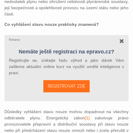
nedostatek plynu nebo ohrožení celistvosti plynárenské soustavy,
její bezpečnosti a spolehlivosti provozu na území státu nebo jeho
části.
Co vyhlášení stavu nouze prakticky znamená?
Reklama
Nemáte ještě registraci na epravo.cz?
Registrujte se, získejte řadu výhod a jako dárek Vám
zašleme aktuální online kurz na využití umělé inteligence v
praxi.
REGISTROVAT ZDE
Důsledky vyhlášení stavu nouze mohou dopadnout na všechny
odběratele plynu. Energetický zá
kon
[1]
zakotvuje pr
ávo
provozovatele přepravní a distribuční soustavy při stavu nouze
nebo při předcházení stavu nouze omezit nebo i zcela přerušit v