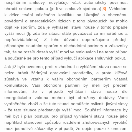
nesplněním smlouvy, nevylučuje však automaticky povinnost
uhradit smluvní pokutu (je-li ve smlouvě sjednána)
[3]
. Vz
hledem
k délce trvání válečného konfliktu na Ukrajině a obecnému
povědomí o energetických rizicích z toho plynoucích by mohlo
dojít ke sporům, zda je vyhlášení stavu nouze v tomto případě
vyšší mocí (tj. zda lze situaci stále považovat za mimořádnou a
nepředvídatelnou). Z toho důvodu doporučujeme předejít
případným soudním sporům s obchodními partnery a zákazníky
tak, že se rozšíří dosah vyšší moci ve smlouvách i na tento případ
a současně se pro tento případ vyloučí aplikace smluvních pokut.
Jak již bylo uvedeno, proti rozhodnutí o vyhlášení stavu nouze se
nelze bránit žádnými opravnými prostředky, a proto klíčová
zůstává ve vztahu k vašim obchodním partnerům včasná
komunikace. Vaši obchodní partneři by měli být předem
informováni, že v případě vyhlášení stavu nouze dle
energetického zákona mohou být ohroženy dodávky Vámi
vyráběného zboží a že tuto situaci nemůžete ovlivnit, jinými slovy
- že tato situace představuje vyšší moc. Součástí informace by
měl být i plán postupu pro případ vyhlášení stavu nouze jako
například stanovení způsobu rozdělení zhotovovaných výrobků
mezi jednotlivé zákazníky v případě, že dojde pouze k omezení