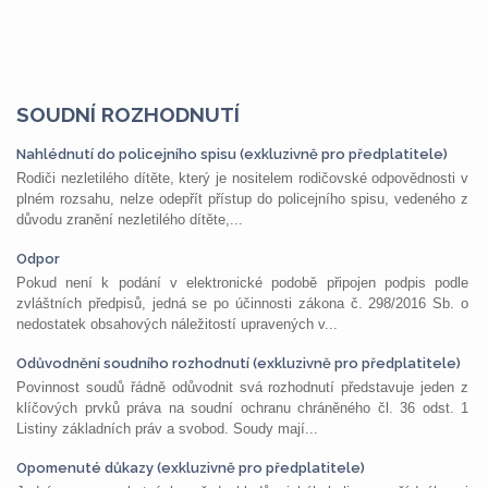
SOUDNÍ ROZHODNUTÍ
Nahlédnutí do policejního spisu (exkluzivně pro předplatitele)
Rodiči nezletilého dítěte, který je nositelem rodičovské odpovědnosti v
plném rozsahu, nelze odepřít přístup do policejního spisu, vedeného z
důvodu zranění nezletilého dítěte,...
Odpor
Pokud není k podání v elektronické podobě připojen podpis podle
zvláštních předpisů, jedná se po účinnosti zákona č. 298/2016 Sb. o
nedostatek obsahových náležitostí upravených v...
Odůvodnění soudního rozhodnutí (exkluzivně pro předplatitele)
Povinnost soudů řádně odůvodnit svá rozhodnutí představuje jeden z
klíčových prvků práva na soudní ochranu chráněného čl. 36 odst. 1
Listiny základních práv a svobod. Soudy mají...
Opomenuté důkazy (exkluzivně pro předplatitele)