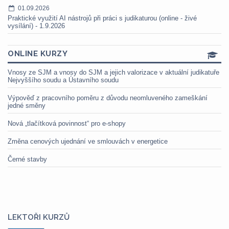
01.09.2026
Praktické využití AI nástrojů při práci s judikaturou (online - živé
vysílání) - 1.9.2026
ONLINE KURZY
Vnosy ze SJM a vnosy do SJM a jejich valorizace v aktuální judikatuře
Nejvyššího soudu a Ústavního soudu
Výpověď z pracovního poměru z důvodu neomluveného zameškání
jedné směny
Nová „tlačítková povinnost“ pro e-shopy
Změna cenových ujednání ve smlouvách v energetice
Černé stavby
LEKTOŘI KURZŮ