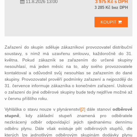
11.8.2026 13:00
3 975 Kč s DPH
3 285 Kč bez DPH
KOUPIT
Zařazení do skupin sděluje zákazníkovi provozovatel distribuční
soustavy, s nímž má uzavřenu smlouvu, každoročně do 31.
května. Pokud zákazník se zařazením do určené skupiny
nesouhlasí, má jeden měsíc na to, aby svého provozovatele
kontaktoval a odůvodnil svůj nesouhlas se zařazením do dané
skupiny. Provozovatel prověří podmínky zařazení a nejpozději do
31. července informuje zákazníka o konečném zařazení. Usilovat
o zařazení do jiné odběrové skupiny bude tedy nejdříve možné až
v červnu příštího roku.
Vyhláška o stavu nouze v plynáren
ství
[2]
dá
le stanoví
odběrové
stupně
, kdy základní stupeň znamená pro odběratele
nezkrácený odběr odpovídající jejich sjednanému dennímu
odběru plynu. Dále však existuje pět odběrových stupňů, dle
kterých lze jednotlivým odběrovým skupinám dodávky plynu