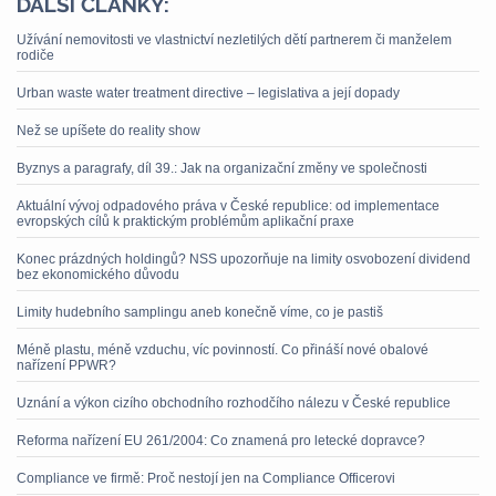
DALŠÍ ČLÁNKY:
Užívání nemovitosti ve vlastnictví nezletilých dětí partnerem či manželem
rodiče
Urban waste water treatment directive – legislativa a její dopady
Než se upíšete do reality show
Byznys a paragrafy, díl 39.: Jak na organizační změny ve společnosti
Aktuální vývoj odpadového práva v České republice: od implementace
evropských cílů k praktickým problémům aplikační praxe
Konec prázdných holdingů? NSS upozorňuje na limity osvobození dividend
bez ekonomického důvodu
Limity hudebního samplingu aneb konečně víme, co je pastiš
Méně plastu, méně vzduchu, víc povinností. Co přináší nové obalové
nařízení PPWR?
Uznání a výkon cizího obchodního rozhodčího nálezu v České republice
Reforma nařízení EU 261/2004: Co znamená pro letecké dopravce?
Compliance ve firmě: Proč nestojí jen na Compliance Officerovi