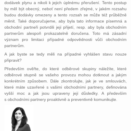
dodávek plynu a nikoli k jejich úplnému přerušení. Tento postup
by měl být obecný, neboť není předem zřejmé, v jakém rozsahu
budou dodávky omezeny a tento rozsah se může též průběžně
měnit. Také doporučujeme, aby byla tato informace písemná a
obchodní partneři potvrdili její přijetí, resp. aby byla obchodním
partnerům alespoň prokazatelně doručena. Toto má zásadní
význam pro limitaci případné odpovědnosti vůči obchodním
partnerům.
A jak byste se tedy měli na případné vyhlášen stavu nouze
připravit?
Především ověřte, do které odběrové skupiny náležíte, které
odběrové stupně se vašeho provozu mohou dotknout a jakým
konkrétním způsobem. Dále zkontrolujte, jak je ve smlouvách,
které máte uzavřené s vašimi obchodními partnery, definována
vyšší moc a jak jsou upraveny její důsledky. A především
s obchodními partnery proaktivně a preventivně komunikujte.