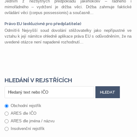
Jedním z nezbytných předpokladů jakéhokoliv – řádného i
mimořádného – vydržení je držba věci. Držba zahrnuje faktické
ovládání věci (corpus possessionis) a současně...
Právo EU (exkluzivně pro předplatitele)
Odmítl-li Nejvyšší soud dovolání stěžovatelky jako nepřípustné ve
vztahu k její námitce ohledně aplikace práva EU s odůvodněním, že na
uvedené otázce není napadené rozhodnutí...
HLEDÁNÍ V REJSTŘÍCÍCH
Obchodní rejstřík
ARES dle IČO
ARES dle jména / názvu
Insolvenční rejstřík