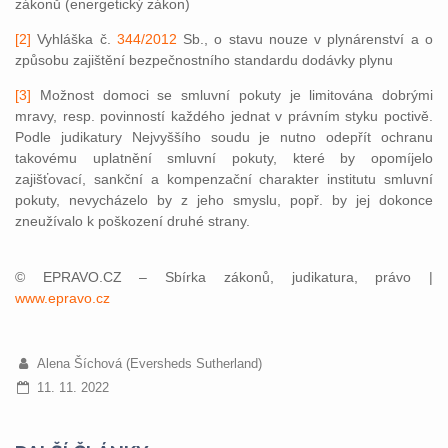
zákonů (energetický zákon)
[2]
Vyhláška č.
344/2012
Sb., o stavu nouze v plynárenství a o
způsobu zajištění bezpečnostního standardu dodávky plynu
[3]
Možnost domoci se smluvní pokuty je limitována dobrými
mravy, resp. povinností každého jednat v právním styku poctivě.
Podle judikatury Nejvyššího soudu je nutno odepřít ochranu
takovému uplatnění smluvní pokuty, které by opomíjelo
zajišťovací, sankční a kompenzační charakter institutu smluvní
pokuty, nevycházelo by z jeho smyslu, popř. by jej dokonce
zneužívalo k poškození druhé strany.
© EPRAVO.CZ – Sbírka zákonů, judikatura, právo |
www.epravo.cz
Alena Šíchová (Eversheds Sutherland)
11. 11. 2022