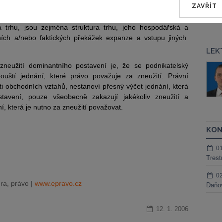
, i když platí, že podnikatelský subjekt, který má na trhu
ZAVŘÍT
inantním postavení. Dalšími faktory, které určují dominantní
a trhu, jsou zejména struktura trhu, jeho hospodářská a
vních a/nebo faktických překážek expanze a vstupu jiných
LEK
neužití dominantního postavení je, že se podnikatelský
áš Sokol
JUDr. Martin Maisner, Ph.D.,
uští jednání, které právo považuje za zneužití. Právní
MCIArb
ktora
i obchodních vztahů, nestanoví přesný výčet jednání, která
Kurzy lektora
stavení, pouze všeobecně zakazují jakékoliv zneužití a
í, která je nutno za zneužití považovat.
KON
0
Trest
0
ra, právo |
www.epravo.cz
Daňov
12. 1. 2006