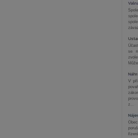
Valn
Spol
spol
spole
závaz
Usta
Účast
se n
zvol
Může 
Náhr
V př
pova
záko
prov
z...
Náje
Obec
poru
řízen