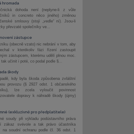
á hromada
ečnická dohoda není (neplyne-li z vůle
ečníků in concreto něco jiného) změnou
čenské smlouvy (stojí „vedle“ ní). Jsou-li
ky převzaté společníky ve...
novení zástupce
níku (obecně vzato) nic nebrání v tom, aby
echal v kterékoliv fázi řízení zastoupit
eným zástupcem, kterému udělí plnou moc.
tak učinit i poté, co podal podle §...
ada škody
ípadě, kdy byla škoda způsobena zvláštní
hou provozu (§ 2927 odst. 1 občanského
níku), lze zcela vyloučit povinnost
ozovatele dopravy k náhradě škody (újmy)
mné (exkluzivně pro předplatitele)
né soudy při výkladu podústavního práva
ší zákaz svévole a tak právo účastníka
í na soudní ochranu podle čl. 36 odst. 1