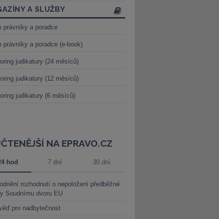
AZÍNY A SLUŽBY
o právníky a poradce
o právníky a poradce (e-book)
oring judikatury (24 měsíců)
oring judikatury (12 měsíců)
oring judikatury (6 měsíců)
JČTENĚJŠÍ NA EPRAVO.CZ
24 hod
7 dní
30 dní
dnění rozhodnutí o nepoložení předběžné
ky Soudnímu dvoru EU
věď pro nadbytečnost