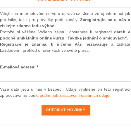
u i na českém trhu poměrně často provozovány,
(onli
i dotčenými subjekty není dostatečné povědomí o
2
Vítejte na internetovém serveru epravo.cz. Jsme zdroj informací jak
o praktikám.
Prakt
pro laiky, tak i pro právníky profesionály.
Zaregistrujte se u nás a
smluv
získejte zdarma řadu výhod.
Protože si vážíme Vašeho zájmu, dostanete k registraci
dárek v
í je upraven zejména zákonem č.
143/2001
Sb., o ochraně
0
podobě unikátního online kurzu "Taktika jednání o smlouvách".
nku 82 Smlouvy o založení Evropského společenství a jeho
Prakt
judik
Registrace je zdarma, k ničemu Vás nezavazuje
a získáte
i česká úprava se do značné míry překrývají. Právní úprava
každodenní přehled o novinkách ve světě práva.
vení představuje vedle zákazu kartelových dohod druhý
dářské soutěže. Zatímco zákaz kartelových dohod postihuje
ONL
y uzavíráním dohod snaží vybudovat si na trhu dominantní
E-mailová adresa:
*
avení se snaží podnikatelské subjekty, kterým se již podařilo
Vnos
valor
, omezovat v jejich nekalých obchodních praktikách, které
soud
stavení na trhu vnucovat svým obchodním partnerům.
Výpo
Vaše data jsou u nás v bezpečí. Údaje vyplněné při této registraci
y zároveň dvě podmínky. Za prvé musí být podnikatelský
neom
zpracováváme podle
podmínek zpracování osobních údajů
 postavení. Takové postavení na trhu má podnikatelský
Nová 
lských subjektů, pak se jedná o tzv. společné dominantní
ožňuje chovat se do značné míry nezávisle na jiných
Změn
ch na daném trhu. Určení, zda se v konkrétním případě
energ
v dominantním postavení, není jednoduché a závisí na mnoha
Čern
jit pouze s procentuálním vyjádřením tržního podílu