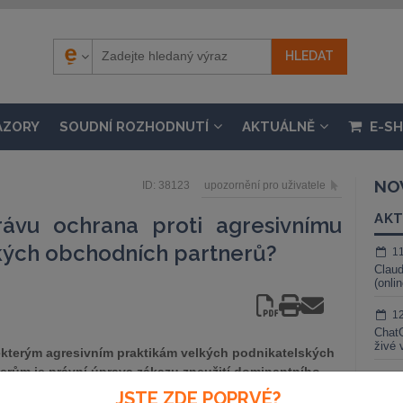
ÁZORY
SOUDNÍ ROZHODNUTÍ
AKTUÁLNĚ
E-S
NO
ID: 38123
upozornění pro uživatele
AKT
rávu ochrana proti agresivnímu
lkých obchodních partnerů?
1
Claud
(onli
1
ChatG
živé 
ěkterým agresivním praktikám velkých podnikatelských
nerům je právní úprava zákazu zneužití dominantního
1
oblematiku, postihující určité nekalé praktiky velkých
JSTE ZDE POPRVÉ?
Gemin