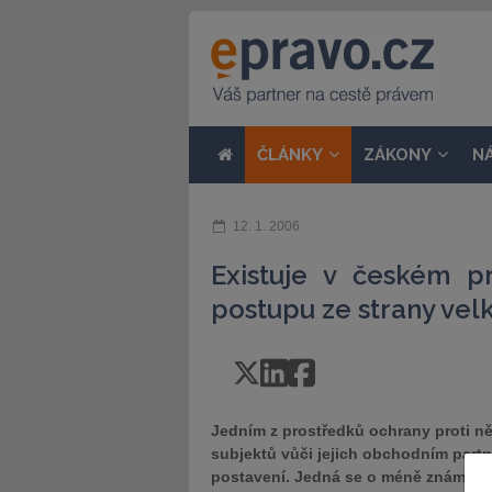
ČLÁNKY
ZÁKONY
N
12. 1. 2006
Existuje v českém p
postupu ze strany ve
Jedním z prostředků ochrany proti n
subjektů vůči jejich obchodním part
postavení. Jedná se o méně známou pr