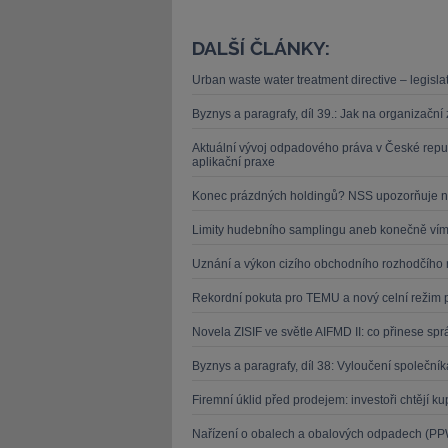
DALŠÍ ČLÁNKY:
Urban waste water treatment directive – legislat
Byznys a paragrafy, díl 39.: Jak na organizačn
Aktuální vývoj odpadového práva v České repu
aplikační praxe
Konec prázdných holdingů? NSS upozorňuje n
Limity hudebního samplingu aneb konečně víme
Uznání a výkon cizího obchodního rozhodčího 
Rekordní pokuta pro TEMU a nový celní režim 
Novela ZISIF ve světle AIFMD II: co přinese s
Byznys a paragrafy, díl 38: Vyloučení společn
Firemní úklid před prodejem: investoři chtějí k
Nařízení o obalech a obalových odpadech (PPW