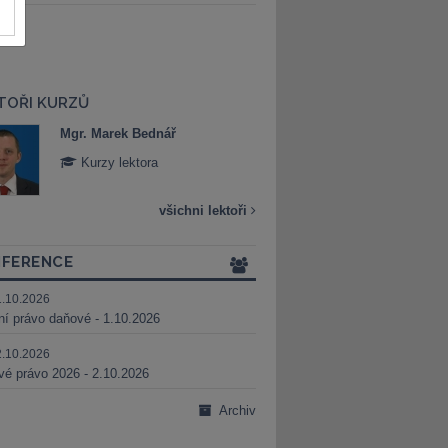
TOŘI KURZŮ
Mgr. Marek Bednář
Mgr. Veronika 
Kurzy lektora
Kurzy lektora
všichni lektoři
FERENCE
1.10.2026
ní právo daňové - 1.10.2026
2.10.2026
é právo 2026 - 2.10.2026
Archiv