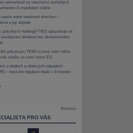
ní nemovitosti ve vlastnictví nezletilých
partnerem či manželem rodiče
 waste water treatment directive –
lativa a její dopady
c prázdných holdingů? NSS upozorňuje na
y osvobození dividend bez ekonomického
du
dní pokuta pro TEMU a nový celní režim
evné zásilky ze zemí mimo EU
ení o obalech a obalových odpadech
) – nová éra regulace obalů v Evropské
r