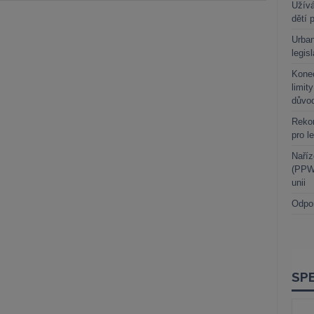
Užívá
dětí 
Urban
legis
Kone
limit
důvo
Rekor
pro l
Naříz
(PPWR
unii
Odpo