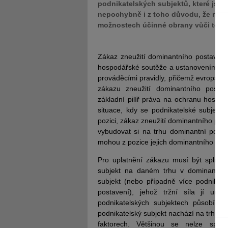
podnikatelských subjektů, které jso
nepochybně i z toho důvodu, že mez
možnostech účinné obrany vůči těmt
Zákaz zneužití dominantního postaven
hospodářské soutěže a ustanovením člá
prováděcími pravidly, přičemž evropská 
zákazu zneužití dominantního posta
základní pilíř práva na ochranu hospo
situace, kdy se podnikatelské subjekt
pozici, zákaz zneužití dominantního post
vybudovat si na trhu dominantní pozici
mohou z pozice jejich dominantního po
Pro uplatnění zákazu musí být splněn
subjekt na daném trhu v dominantním
subjekt (nebo případně více podnikate
postavení), jehož tržní síla jí um
podnikatelských subjektech působící
podnikatelský subjekt nachází na trhu 
faktorech. Většinou se nelze spoko