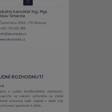
UDNÍ ROZHODNUTÍ
vné
poru o vydání bezdůvodného obohacení,
vajícího ve vrácení výživného na zletilé
 které ochuzený rodič zaplatil v době, kdy
vyživovací povinnost k dítěti...