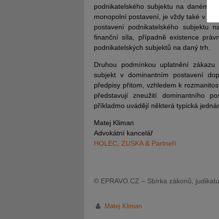
podnikatelského subjektu na daném trhu
monopolní postavení, je vždy také v dom
postavení podnikatelského subjektu n
finanční síla, případně existence prá
podnikatelských subjektů na daný trh.
Druhou podmínkou uplatnění zákazu z
JUDr. Tomáš Nielsen
JUDr. Tom
subjekt v dominantním postavení dopo
Kurzy lektora
Kurzy le
předpisy přitom, vzhledem k rozmanitost
představují zneužití dominantního po
příkladmo uvádějí některá typická jednán
Matej Kliman
Advokátní kancelář
HOLEC, ZUSKA & Partneři
© EPRAVO.CZ – Sbírka zákonů, judikatu
Matej Kliman