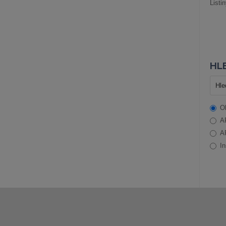
Listi
HLE
O
A
A
In