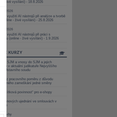
ne - živé vysílání) - 18.8.2026
5.08.2026
ické využití AI nástrojů při analýze a tvorbě
 (online - živé vysílání) - 25.8.2026
1.09.2026
ické využití AI nástrojů při práci s
aturou (online - živé vysílání) - 1.9.2026
INE KURZY
y ze SJM a vnosy do SJM a jejich
izace v aktuální judikatuře Nejvyššího
u a Ústavního soudu
věď z pracovního poměru z důvodu
luveného zameškání jedné směny
„tlačítková povinnost“ pro e-shopy
a cenových ujednání ve smlouvách v
etice
é stavby