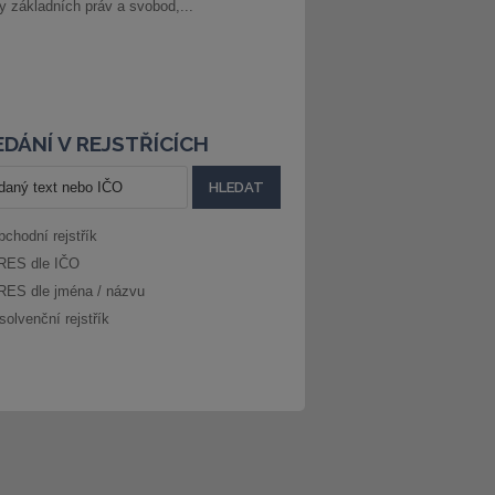
ny základních práv a svobod,...
DÁNÍ V REJSTŘÍCÍCH
bchodní rejstřík
RES dle IČO
RES dle jména / názvu
solvenční rejstřík