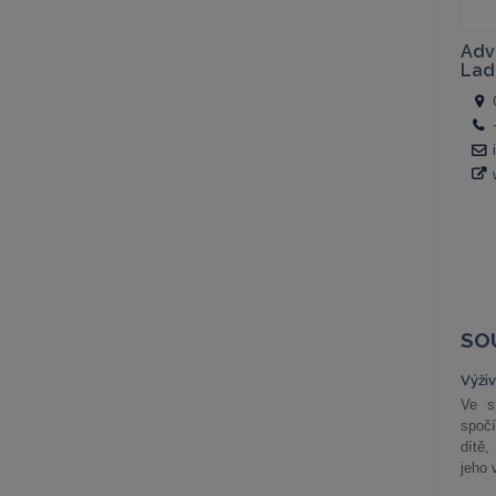
SO
Výži
Ve s
spočí
dítě,
jeho 