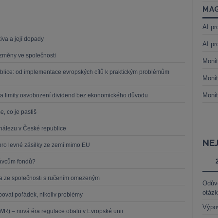
MAG
AI pr
iva a její dopady
AI pr
í změny ve společnosti
Monit
blice: od implementace evropských cílů k praktickým problémům
Monit
Monit
a limity osvobození dividend bez ekonomického důvodu
, co je pastiš
nálezu v České republice
NE
pro levné zásilky ze zemí mimo EU
právcům fondů?
íka ze společnosti s ručením omezeným
Odůvo
otáz
upovat pořádek, nikoliv problémy
Výpo
R) – nová éra regulace obalů v Evropské unii