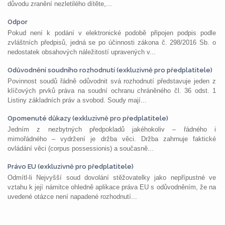
důvodu zranění nezletilého dítěte,...
Odpor
Pokud není k podání v elektronické podobě připojen podpis podle
zvláštních předpisů, jedná se po účinnosti zákona č. 298/2016 Sb. o
nedostatek obsahových náležitostí upravených v...
Odůvodnění soudního rozhodnutí (exkluzivně pro předplatitele)
Povinnost soudů řádně odůvodnit svá rozhodnutí představuje jeden z
klíčových prvků práva na soudní ochranu chráněného čl. 36 odst. 1
Listiny základních práv a svobod. Soudy mají...
Opomenuté důkazy (exkluzivně pro předplatitele)
Jedním z nezbytných předpokladů jakéhokoliv – řádného i
mimořádného – vydržení je držba věci. Držba zahrnuje faktické
ovládání věci (corpus possessionis) a současně...
Právo EU (exkluzivně pro předplatitele)
Odmítl-li Nejvyšší soud dovolání stěžovatelky jako nepřípustné ve
vztahu k její námitce ohledně aplikace práva EU s odůvodněním, že na
uvedené otázce není napadené rozhodnutí...