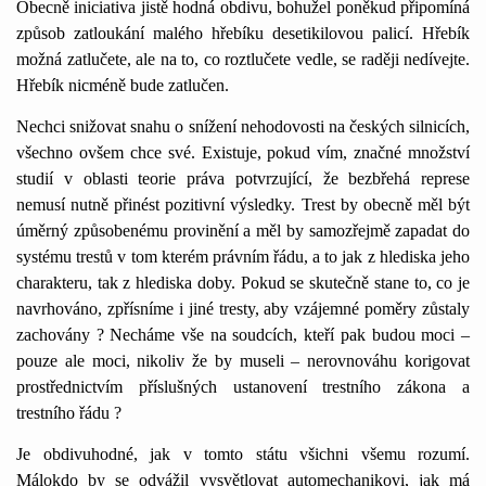
Obecně iniciativa jistě hodná obdivu, bohužel poněkud připomíná
způsob zatloukání malého hřebíku desetikilovou palicí. Hřebík
možná zatlučete, ale na to, co roztlučete vedle, se raději nedívejte.
Hřebík nicméně bude zatlučen.
Nechci snižovat snahu o snížení nehodovosti na českých silnicích,
všechno ovšem chce své. Existuje, pokud vím, značné množství
studií v oblasti teorie práva potvrzující, že bezbřehá represe
nemusí nutně přinést pozitivní výsledky. Trest by obecně měl být
úměrný způsobenému provinění a měl by samozřejmě zapadat do
systému trestů v tom kterém právním řádu, a to jak z hlediska jeho
charakteru, tak z hlediska doby. Pokud se skutečně stane to, co je
navrhováno, zpřísníme i jiné tresty, aby vzájemné poměry zůstaly
zachovány ? Necháme vše na soudcích, kteří pak budou moci –
pouze ale moci, nikoliv že by museli – nerovnováhu korigovat
prostřednictvím příslušných ustanovení trestního zákona a
trestního řádu ?
Je obdivuhodné, jak v tomto státu všichni všemu rozumí.
Málokdo by se odvážil vysvětlovat automechanikovi, jak má