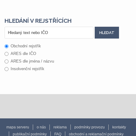
HLEDÁNÍ V REJSTŘÍCÍCH
Obchodní rejstřík
ARES dle IČO
ARES dle jména / názvu
Insolvenční rejstřík
mapa serveru
o nás
reklama
podmínky provozu
kontakty
publikační podmínky
FAQ
obchodní a reklamační podmínky