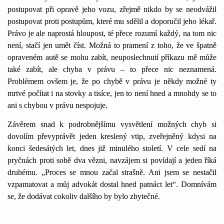
postupovat při opravě jeho vozu, zřejmě nikdo by se neodvážil
postupovat proti postupům, které mu sdělil a doporučil jeho lékař.
Právo je ale naprostá hloupost, té přece rozumí každý, na tom nic
není, stačí jen umět číst. Možná to pramení z toho, že ve špatně
opraveném autě se mohu zabít, neuposlechnutí příkazu mě může
také zabít, ale chyba v právu – to přece nic neznamená.
Problémem ovšem je, že po chybě v právu je někdy možné ty
mrtvé počítat i na stovky a tisíce, jen to není hned a mnohdy se to
ani s chybou v právu nespojuje.
Závěrem snad k podrobnějšímu vysvětlení možných chyb si
dovolím převyprávět jeden kreslený vtip, zveřejněný kdysi na
konci šedesátých let, dnes již minulého století. V cele sedí na
pryčnách proti sobě dva vězni, navzájem si povídají a jeden říká
druhému. „Proces se mnou začal strašně. Ani jsem se nestačil
vzpamatovat a můj advokát dostal hned patnáct let“. Domnívám
se, že dodávat cokoliv dalšího by bylo zbytečné.