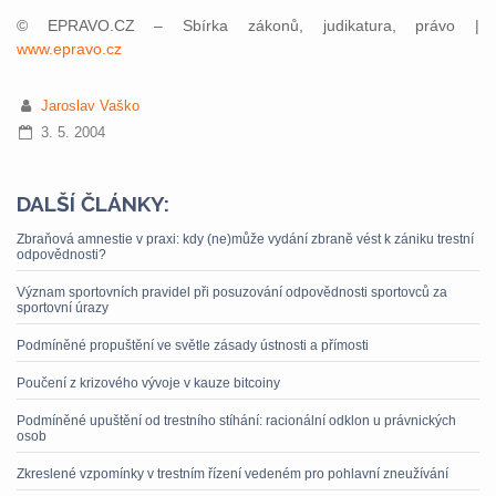
© EPRAVO.CZ – Sbírka zákonů, judikatura, právo |
www.epravo.cz
Jaroslav Vaško
3. 5. 2004
DALŠÍ ČLÁNKY:
Zbraňová amnestie v praxi: kdy (ne)může vydání zbraně vést k zániku trestní
odpovědnosti?
Význam sportovních pravidel při posuzování odpovědnosti sportovců za
sportovní úrazy
Podmíněné propuštění ve světle zásady ústnosti a přímosti
Poučení z krizového vývoje v kauze bitcoiny
Podmíněné upuštění od trestního stíhání: racionální odklon u právnických
osob
Zkreslené vzpomínky v trestním řízení vedeném pro pohlavní zneužívání