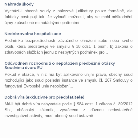
Náhrada škody
Vychází-li obecné soudy z nálezové judikatury pouze formálně, ale
fakticky postupují tak, že vyloučí možnost, aby se mohl odškodnění
újmy způsobené mimořádnými opatřeními...
Nedobrovolná hospitalizace
Podmínku bezprostřednosti závažného ohrožení sebe nebo svého
okolí, která představuje ve smyslu § 38 odst. 1 písm. b) zákona o
zdravotních službách jednu z nezbytných podmínek pro...
Odůvodnění rozhodnutí o nepoložení předběžné otázky
Soudnímu dvoru EU
Pokud v otázce, v níž má být aplikováno unijní právo, obecný soud
rozhodující jako soud poslední instance ve smyslu čl. 267 Smlouvy o
fungování Evropské unie nepoložení...
Dobrá víra (exkluzivně pro předplatitele)
Má-li být dobrá víra nabyvatele podle § 984 odst. 1 zákona č. 89/2012
Sb., občanský zákoník, vyvrácena z důvodu nedostatečné
investigativní aktivity, musí obecný soud ústavně...