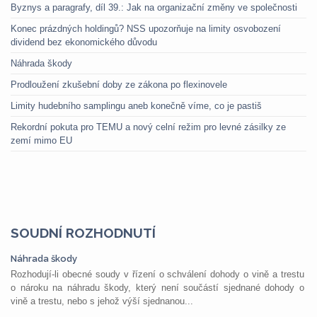
Byznys a paragrafy, díl 39.: Jak na organizační změny ve společnosti
Konec prázdných holdingů? NSS upozorňuje na limity osvobození
dividend bez ekonomického důvodu
Náhrada škody
Prodloužení zkušební doby ze zákona po flexinovele
Limity hudebního samplingu aneb konečně víme, co je pastiš
Rekordní pokuta pro TEMU a nový celní režim pro levné zásilky ze
zemí mimo EU
SOUDNÍ ROZHODNUTÍ
Náhrada škody
Rozhodují-li obecné soudy v řízení o schválení dohody o vině a trestu
o nároku na náhradu škody, který není součástí sjednané dohody o
vině a trestu, nebo s jehož výší sjednanou...