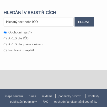
HLEDÁNÍ V REJSTŘÍCÍCH
Obchodní rejstřík
ARES dle IČO
ARES dle jména / názvu
Insolvenční rejstřík
mapa serveru
o nás
reklama
podmínky provozu
kontakty
publikační podmínky
FAQ
obchodní a reklamační podmínky