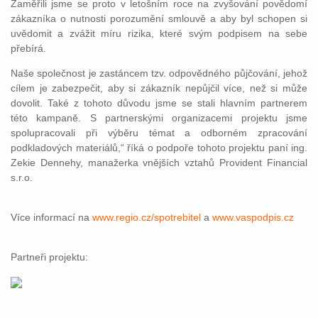
Zaměřili jsme se proto v letošním roce na zvyšování povědomí
zákazníka o nutnosti porozumění smlouvě a aby byl schopen si
uvědomit a zvážit míru rizika, které svým podpisem na sebe
přebírá.
Naše společnost je zastáncem tzv. odpovědného půjčování, jehož
cílem je zabezpečit, aby si zákazník nepůjčil více, než si může
dovolit. Také z tohoto důvodu jsme se stali hlavním partnerem
této kampaně. S partnerskými organizacemi projektu jsme
spolupracovali při výběru témat a odborném zpracování
podkladových materiálů,“ říká o podpoře tohoto projektu paní ing.
Zekie Dennehy, manažerka vnějších vztahů Provident Financial
s.r.o.
Více informací na
www.regio.cz/spotrebitel
a
www.vaspodpis.cz
Partneři projektu: