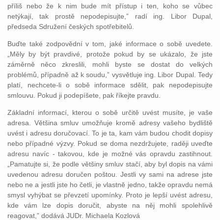
příliš nebo že k nim bude mít přístup i ten, koho se vůbec
netýkají, tak prostě nepodepisujte,” radí ing. Libor Dupal,
předseda Sdružení českých spotřebitelů.
Buďte také zodpovědní v tom, jaké informace o sobě uvedete.
„Měly by být pravdivé, protože pokud by se ukázalo, že jste
záměrně něco zkreslili, mohli byste se dostat do velkých
problémů, případně až k soudu,” vysvětluje ing. Libor Dupal. Tedy
platí, nechcete-li o sobě informace sdělit, pak nepodepisujte
smlouvu. Pokud ji podepíšete, pak říkejte pravdu.
Základní informací, kterou o sobě určitě uvést musíte, je vaše
adresa. Většina smluv umožňuje kromě adresy vašeho bydliště
uvést i adresu doručovací. To je ta, kam vám budou chodit dopisy
nebo případné výzvy. Pokud se doma nezdržujete, raději uveďte
adresu navíc - takovou, kde je možné vás opravdu zastihnout.
„Pamatujte si, že podle většiny smluv stačí, aby byl dopis na vámi
uvedenou adresu doručen poštou. Jestli vy sami na adrese jste
nebo ne a jestli jste ho četli, je vlastně jedno, takže opravdu nemá
smysl vyhýbat se převzetí upomínky. Proto je lepší uvést adresu,
kde vám lze dopis doručit, abyste na něj mohli spolehlivě
reagovat,” dodává JUDr. Michaela Kozlová