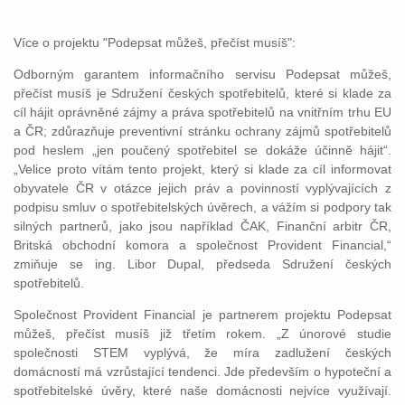
Více o projektu "Podepsat můžeš, přečíst musíš":
Odborným garantem informačního servisu Podepsat můžeš,
přečíst musíš je Sdružení českých spotřebitelů, které si klade za
cíl hájit oprávněné zájmy a práva spotřebitelů na vnitřním trhu EU
a ČR; zdůrazňuje preventivní stránku ochrany zájmů spotřebitelů
pod heslem „jen poučený spotřebitel se dokáže účinně hájit“.
„Velice proto vítám tento projekt, který si klade za cíl informovat
obyvatele ČR v otázce jejich práv a povinností vyplývajících z
podpisu smluv o spotřebitelských úvěrech, a vážím si podpory tak
silných partnerů, jako jsou například ČAK, Finanční arbitr ČR,
Britská obchodní komora a společnost Provident Financial,“
zmiňuje se ing. Libor Dupal, předseda Sdružení českých
spotřebitelů.
Společnost Provident Financial je partnerem projektu Podepsat
můžeš, přečíst musíš již třetím rokem. „Z únorové studie
společnosti STEM vyplývá, že míra zadlužení českých
domácností má vzrůstající tendenci. Jde především o hypoteční a
spotřebitelské úvěry, které naše domácnosti nejvíce využívají.