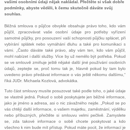
vašimi osobními údaji nějak nakládal. Přečtěte si však dobře
podmínky, abyste věděli, k čemu skutečně dáváte svůj
souhlas.
Běžná smlouva o půjčce obvykle obsahuje právo toho, kdo vám
půjčil, zpracovávat vaše osobní údaje pro potřeby vyřízení
samotné půjčky, pro posouzení vaší schopnosti půjčku splácet, při
vybírání splátek nebo vymáhání dluhu a také pro komunikaci s
vámi. „Často dáváte také právo, aby vám ten, kdo vám půjčil,
mohl nabízet i další služby. Více by už nemělo být potřeba. Pokud
se ve smlouvě zmiňuje ještě nějaké další jiné používání osobních
údajů, zeptejte se, proč tomu tak je, hlavně pokud by tam bylo
uvedeno právo předávat informace o vás ještě někomu dalšímu,“
říká JUDr. Michaela Kozlová, advokátka.
Tuto část smlouvy musíte posuzovat také podle toho, o jaké údaje
se vlastně jedná. Pokud o sobě poskytujete jen běžné informace,
jako je jméno a adresa, asi o nic závažného nejde. „Pokud se po
vás chtějí další informace, o vašem majetku, zaměstnání, výdělku
nebo příbuzných, přečtěte si smlouvu velmi pečlivě. Zamyslete
se, zda takové informace o sobě chcete poskytovat a kdo
všechno k nim bude mít přístup. Pokud máte pocit, že informací je