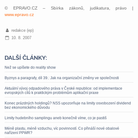
© EPRAVO.CZ – Sbírka zákonů, judikatura, právo |
www.epravo.cz
redakce (ep)
10. 8. 2007
DALŠÍ ČLÁNKY:
Než se upíšete do reality show
Byznys a paragrafy, díl 39.: Jak na organizační změny ve společnosti
Aktuální vývoj odpadového práva v České republice: od implementace
evropských cílů k praktickým problémům aplikační praxe
Konec prázdných holdingů? NSS upozorňuje na limity osvobození dividend
bez ekonomického důvodu
Limity hudebního samplingu aneb konečně víme, co je pastiš
Méně plastu, méně vzduchu, víc povinností. Co přináší nové obalové
nařízení PPWR?