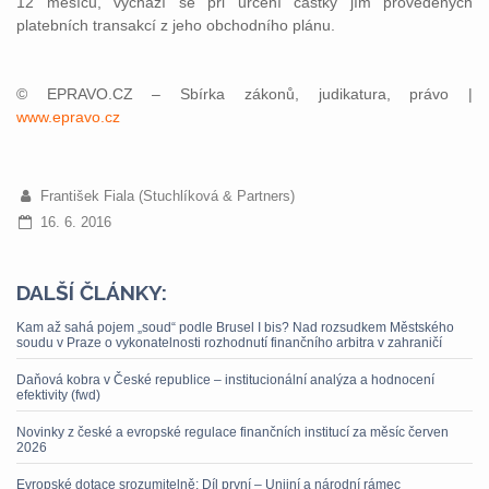
12 měsíců, vychází se při určení částky jím provedených
platebních transakcí z jeho obchodního plánu.
© EPRAVO.CZ – Sbírka zákonů, judikatura, právo |
www.epravo.cz
František Fiala (Stuchlíková & Partners)
16. 6. 2016
DALŠÍ ČLÁNKY:
Kam až sahá pojem „soud“ podle Brusel I bis? Nad rozsudkem Městského
soudu v Praze o vykonatelnosti rozhodnutí finančního arbitra v zahraničí
Daňová kobra v České republice – institucionální analýza a hodnocení
efektivity (fwd)
Novinky z české a evropské regulace finančních institucí za měsíc červen
2026
Evropské dotace srozumitelně: Díl první – Unijní a národní rámec