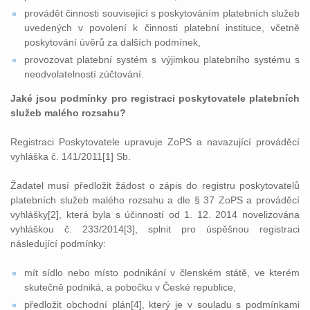
provádět činnosti související s poskytováním platebních služeb
uvedených v povolení k činnosti platební instituce, včetně
poskytování úvěrů za dalších podmínek,
provozovat platební systém s výjimkou platebního systému s
neodvolatelností zúčtování.
Jaké jsou podmínky pro registraci poskytovatele platebních
služeb malého rozsahu?
Registraci Poskytovatele upravuje ZoPS a navazující prováděcí
vyhláška č. 141/2011[1] Sb.
Žadatel musí předložit žádost o zápis do registru poskytovatelů
platebních služeb malého rozsahu a dle § 37 ZoPS a prováděcí
vyhlášky[2], která byla s účinností od 1. 12. 2014 novelizována
vyhláškou č. 233/2014[3], splnit pro úspěšnou registraci
následující podmínky:
mít sídlo nebo místo podnikání v členském státě, ve kterém
skutečně podniká, a pobočku v České republice,
předložit obchodní plán[4], který je v souladu s podmínkami