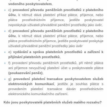
vedeného poskytovatelem
,
c)
provedení převodu peněžních prostředků z platebního
účtu
, k němuž dává platební příkaz plátce, příjemce, nebo
plátce prostřednictvím příjemce, jestliže poskytovatel
neposkytuje uživateli převáděné peněžní prostředky jako úvěr,
d)
provedení převodu peněžních prostředků z platebního
účtu
, k němuž dává platební příkaz plátce, příjemce, nebo
plátce prostřednictvím příjemce, jestliže poskytovatel poskytuje
uživateli převáděné peněžní prostředky jako úvěr
e)
vydávání a správa platebních prostředků a zařízení k
přijímání platebních prostředků
,
f) provedení převodu peněžních prostředků, při němž plátce
ani příjemce nevyužívají platební účet u poskytovatele plátce
(poukazování peněz)
,
g)
provedení platební transakce poskytovatelem služeb
elektronických komunikací
, jestliže je souhlas plátce s
provedením platební transakce dáván prostřednictvím
elektronického komunikačního zařízení.
Kdo jsou poskytovatelé platebních služeb malého rozsahu?