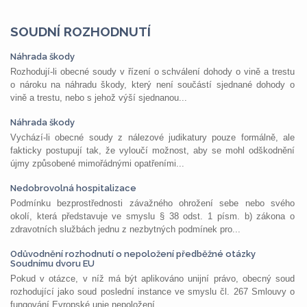
SOUDNÍ ROZHODNUTÍ
Náhrada škody
Rozhodují-li obecné soudy v řízení o schválení dohody o vině a trestu
o nároku na náhradu škody, který není součástí sjednané dohody o
vině a trestu, nebo s jehož výší sjednanou...
Náhrada škody
Vychází-li obecné soudy z nálezové judikatury pouze formálně, ale
fakticky postupují tak, že vyloučí možnost, aby se mohl odškodnění
újmy způsobené mimořádnými opatřeními...
Nedobrovolná hospitalizace
Podmínku bezprostřednosti závažného ohrožení sebe nebo svého
okolí, která představuje ve smyslu § 38 odst. 1 písm. b) zákona o
zdravotních službách jednu z nezbytných podmínek pro...
Odůvodnění rozhodnutí o nepoložení předběžné otázky
Soudnímu dvoru EU
Pokud v otázce, v níž má být aplikováno unijní právo, obecný soud
rozhodující jako soud poslední instance ve smyslu čl. 267 Smlouvy o
fungování Evropské unie nepoložení...