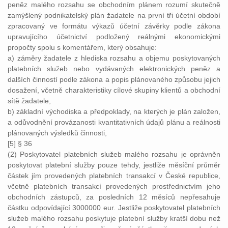
peněz malého rozsahu se obchodním plánem rozumí skutečně
zamýšlený podnikatelský plán žadatele na první tři účetní období
zpracovaný ve formátu výkazů účetní závěrky podle zákona
upravujícího účetnictví podložený reálnými ekonomickými
propočty spolu s komentářem, který obsahuje:
a) záměry žadatele z hlediska rozsahu a objemu poskytovaných
platebních služeb nebo vydávaných elektronických peněz a
dalších činností podle zákona a popis plánovaného způsobu jejich
dosažení, včetně charakteristiky cílové skupiny klientů a obchodní
sítě žadatele,
b) základní východiska a předpoklady, na kterých je plán založen,
a odůvodnění provázanosti kvantitativních údajů plánu a reálnosti
plánovaných výsledků činnosti,
[5] § 36
(2) Poskytovatel platebních služeb malého rozsahu je oprávněn
poskytovat platební služby pouze tehdy, jestliže měsíční průměr
částek jím provedených platebních transakcí v České republice,
včetně platebních transakcí provedených prostřednictvím jeho
obchodních zástupců, za posledních 12 měsíců nepřesahuje
částku odpovídající 3000000 eur. Jestliže poskytovatel platebních
služeb malého rozsahu poskytuje platební služby kratší dobu než