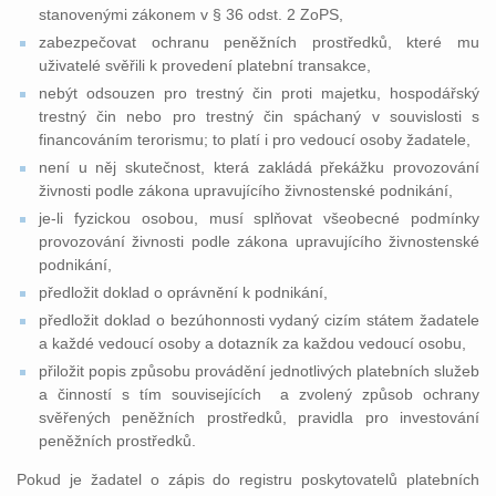
stanovenými zákonem v § 36 odst. 2 ZoPS,
zabezpečovat ochranu peněžních prostředků, které mu
uživatelé svěřili k provedení platební transakce,
nebýt odsouzen pro trestný čin proti majetku, hospodářský
trestný čin nebo pro trestný čin spáchaný v souvislosti s
financováním terorismu; to platí i pro vedoucí osoby žadatele,
není u něj skutečnost, která zakládá překážku provozování
živnosti podle zákona upravujícího živnostenské podnikání,
je-li fyzickou osobou, musí splňovat všeobecné podmínky
provozování živnosti podle zákona upravujícího živnostenské
podnikání,
předložit doklad o oprávnění k podnikání,
předložit doklad o bezúhonnosti vydaný cizím státem žadatele
a každé vedoucí osoby a dotazník za každou vedoucí osobu,
přiložit popis způsobu provádění jednotlivých platebních služeb
a činností s tím souvisejících a zvolený způsob ochrany
svěřených peněžních prostředků, pravidla pro investování
peněžních prostředků.
Pokud je žadatel o zápis do registru poskytovatelů platebních