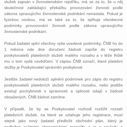
služeb zapsán v živnostenském rejstříku, má se za to, že u něj
skutečnost zakládající překážku provozování živnosti podle
zákona upravujícího živnostenské podnikání nenastala. Pokud je
fyzickou osobou, má se také za to, že splňuje všeobecné
podmínky provozování živnosti podle zákona upravujícího
živnostenské podnikání.
Pokud žadatel splní všechny výše uvedené podmínky, ČNB ho do
1 měsíce ode dne doručení žádosti zapíše do registru
poskytovatelů platebních služeb malého rozsahu a v téže lhůtě
mu o tom vydá osvědčení. V zápisu ČNB označí, které platební
služby je Poskytovatel oprávněn poskytovat.
Jestliže žadatel nedoloží splnění podmínek pro zápis do registru
poskytovatelů platebních služeb malého rozsahu, nebo jestliže
existují pochybnosti o správnosti a úplnosti údajů v žádosti
obsažených, ČNB žádost zamítne.
V případě, že by se Poskytovatel rozhodl rozšířit rozsah
platebních služeb, na které se vztahuje jeho registrace, musí
stejně jako nový žadatel předložit obchodní plán, který je
podložen reálnými ekonomickými propočty a je v souladu s