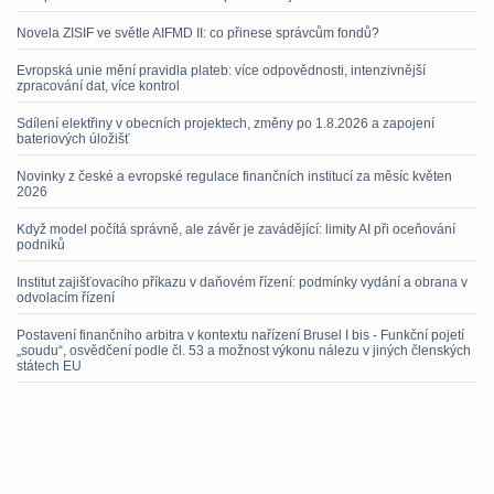
Novela ZISIF ve světle AIFMD II: co přinese správcům fondů?
Evropská unie mění pravidla plateb: více odpovědnosti, intenzivnější
zpracování dat, více kontrol
Sdílení elektřiny v obecních projektech, změny po 1.8.2026 a zapojení
bateriových úložišť
Novinky z české a evropské regulace finančních institucí za měsíc květen
2026
Když model počítá správně, ale závěr je zavádějící: limity AI při oceňování
podniků
Institut zajišťovacího příkazu v daňovém řízení: podmínky vydání a obrana v
odvolacím řízení
Postavení finančního arbitra v kontextu nařízení Brusel I bis - Funkční pojetí
„soudu“, osvědčení podle čl. 53 a možnost výkonu nálezu v jiných členských
státech EU