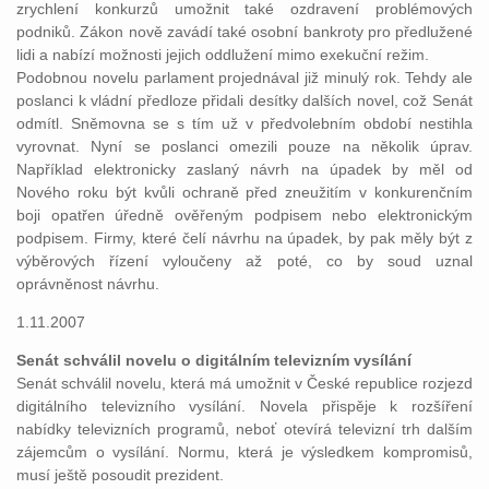
zrychlení konkurzů umožnit také ozdravení problémových
podniků. Zákon nově zavádí také osobní bankroty pro předlužené
lidi a nabízí možnosti jejich oddlužení mimo exekuční režim.
Podobnou novelu parlament projednával již minulý rok. Tehdy ale
poslanci k vládní předloze přidali desítky dalších novel, což Senát
odmítl. Sněmovna se s tím už v předvolebním období nestihla
vyrovnat. Nyní se poslanci omezili pouze na několik úprav.
Například elektronicky zaslaný návrh na úpadek by měl od
Nového roku být kvůli ochraně před zneužitím v konkurenčním
boji opatřen úředně ověřeným podpisem nebo elektronickým
podpisem. Firmy, které čelí návrhu na úpadek, by pak měly být z
výběrových řízení vyloučeny až poté, co by soud uznal
oprávněnost návrhu.
1.11.2007
Senát schválil novelu o digitálním televizním vysílání
Senát schválil novelu, která má umožnit v České republice rozjezd
digitálního televizního vysílání. Novela přispěje k rozšíření
nabídky televizních programů, neboť otevírá televizní trh dalším
zájemcům o vysílání. Normu, která je výsledkem kompromisů,
musí ještě posoudit prezident.