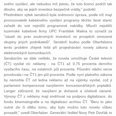
svého vysílání, ale nebudou mít jistotu, že tuto licenci podrží tak
dlouho, aby se jejich investice bezpečně vrátily," podotkl.
Předmětem výtek senátorů byla sněmovní úprava, podle níž mají
provozovatelé kabelového vysílání programy těchto šesti stanic
zařadit do své nejnižší programové nabídky. Mluvčí největší
tuzemské kabelové firmy UPC František Malina to označil za
"zásah do práv soukromých investorů ve prospěch omezené
skupiny jiných podnikatelů". Senátoři budou podle Oberfalzera
tento problém zřejmě řešit při projednávání novely zákona o
elektronických komunikacích.
Senátorům se dále nelíbilo, že novela umožňuje České televizi
(ČT) vysílat víc reklamy - na ČT1 až 0,75 procenta denního
vysílacího času, na ostatních půl procenta. Původní vládní verze
povolovala i na ČT1 jen půl procenta. Podle nyní platného zákona
by nemohla ČT od ledna reklamu až na výjimky vysílat, což jí
parlament kompenzoval navýšením koncesionářských poplatků.
Langer zdůraznil, že navýšení je dočasné a účelově vázané.
Výnosy ČT z reklamy mají směřovat na podporu digitalizace, do
fondu kinematografie a na digitalizaci archivu ČT. "Beru to jako
nutné zlo či úlitbu tomu, aby bylo možno tuto novelu vůbec
prosadit," uvedl Oberfalzer. Generální ředitel Novy Petr Dvořák to