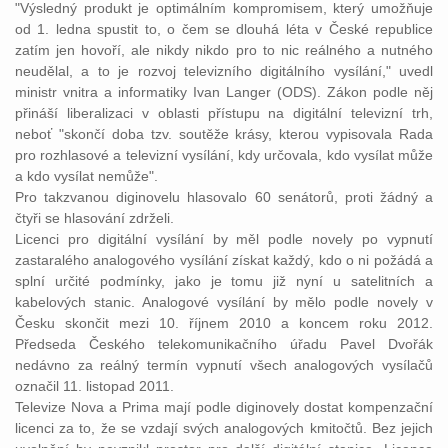
"Výsledný produkt je optimálním kompromisem, který umožňuje
od 1. ledna spustit to, o čem se dlouhá léta v České republice
zatím jen hovoří, ale nikdy nikdo pro to nic reálného a nutného
neudělal, a to je rozvoj televizního digitálního vysílání," uvedl
ministr vnitra a informatiky Ivan Langer (ODS). Zákon podle něj
přináší liberalizaci v oblasti přístupu na digitální televizní trh,
neboť "skončí doba tzv. soutěže krásy, kterou vypisovala Rada
pro rozhlasové a televizní vysílání, kdy určovala, kdo vysílat může
a kdo vysílat nemůže".
Pro takzvanou diginovelu hlasovalo 60 senátorů, proti žádný a
čtyři se hlasování zdrželi.
Licenci pro digitální vysílání by měl podle novely po vypnutí
zastaralého analogového vysílání získat každý, kdo o ni požádá a
splní určité podmínky, jako je tomu již nyní u satelitních a
kabelových stanic. Analogové vysílání by mělo podle novely v
Česku skončit mezi 10. říjnem 2010 a koncem roku 2012.
Předseda Českého telekomunikačního úřadu Pavel Dvořák
nedávno za reálný termín vypnutí všech analogových vysílačů
označil 11. listopad 2011.
Televize Nova a Prima mají podle diginovely dostat kompenzační
licenci za to, že se vzdají svých analogových kmitočtů. Bez jejich