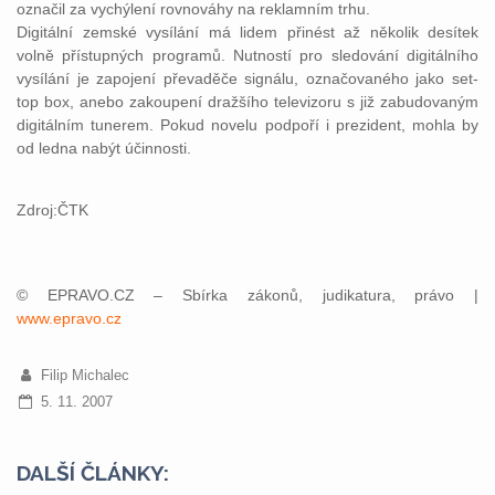
označil za vychýlení rovnováhy na reklamním trhu.
Digitální zemské vysílání má lidem přinést až několik desítek
volně přístupných programů. Nutností pro sledování digitálního
vysílání je zapojení převaděče signálu, označovaného jako set-
top box, anebo zakoupení dražšího televizoru s již zabudovaným
digitálním tunerem. Pokud novelu podpoří i prezident, mohla by
od ledna nabýt účinnosti.
Zdroj:ČTK
© EPRAVO.CZ – Sbírka zákonů, judikatura, právo |
www.epravo.cz
Filip Michalec
5. 11. 2007
DALŠÍ ČLÁNKY: