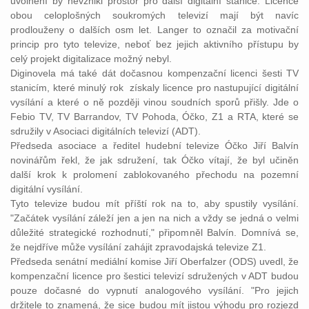
uvolnění by nevznikl prostor pro další digitální stanice. Licence
obou celoplošných soukromých televizí mají být navíc
prodlouženy o dalších osm let. Langer to označil za motivační
princip pro tyto televize, neboť bez jejich aktivního přístupu by
celý projekt digitalizace možný nebyl.
Diginovela má také dát dočasnou kompenzační licenci šesti TV
stanicím, které minulý rok získaly licence pro nastupující digitální
vysílání a které o ně později vinou soudních sporů přišly. Jde o
Febio TV, TV Barrandov, TV Pohoda, Óčko, Z1 a RTA, které se
sdružily v Asociaci digitálních televizí (ADT).
Předseda asociace a ředitel hudební televize Óčko Jiří Balvín
novinářům řekl, že jak sdružení, tak Óčko vítají, že byl učiněn
další krok k prolomení zablokovaného přechodu na pozemní
digitální vysílání.
Tyto televize budou mít příští rok na to, aby spustily vysílání.
"Začátek vysílání záleží jen a jen na nich a vždy se jedná o velmi
důležité strategické rozhodnutí," připomněl Balvín. Domnívá se,
že nejdříve může vysílání zahájit zpravodajská televize Z1.
Předseda senátní mediální komise Jiří Oberfalzer (ODS) uvedl, že
kompenzační licence pro šestici televizí sdružených v ADT budou
pouze dočasné do vypnutí analogového vysílání. "Pro jejich
držitele to znamená, že sice budou mít jistou výhodu pro rozjezd