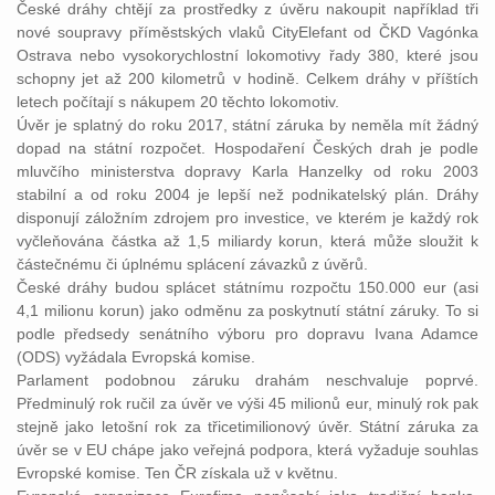
České dráhy chtějí za prostředky z úvěru nakoupit například tři
nové soupravy příměstských vlaků CityElefant od ČKD Vagónka
Ostrava nebo vysokorychlostní lokomotivy řady 380, které jsou
schopny jet až 200 kilometrů v hodině. Celkem dráhy v příštích
letech počítají s nákupem 20 těchto lokomotiv.
Úvěr je splatný do roku 2017, státní záruka by neměla mít žádný
dopad na státní rozpočet. Hospodaření Českých drah je podle
mluvčího ministerstva dopravy Karla Hanzelky od roku 2003
stabilní a od roku 2004 je lepší než podnikatelský plán. Dráhy
disponují záložním zdrojem pro investice, ve kterém je každý rok
vyčleňována částka až 1,5 miliardy korun, která může sloužit k
částečnému či úplnému splácení závazků z úvěrů.
České dráhy budou splácet státnímu rozpočtu 150.000 eur (asi
4,1 milionu korun) jako odměnu za poskytnutí státní záruky. To si
podle předsedy senátního výboru pro dopravu Ivana Adamce
(ODS) vyžádala Evropská komise.
Parlament podobnou záruku drahám neschvaluje poprvé.
Předminulý rok ručil za úvěr ve výši 45 milionů eur, minulý rok pak
stejně jako letošní rok za třicetimilionový úvěr. Státní záruka za
úvěr se v EU chápe jako veřejná podpora, která vyžaduje souhlas
Evropské komise. Ten ČR získala už v květnu.