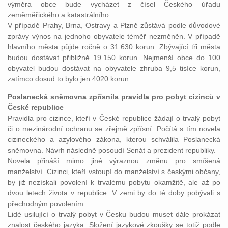
výměra obce bude vycházet z čísel Českého úřadu
zeměměřického a katastrálního.
V případě Prahy, Brna, Ostravy a Plzně zůstává podle důvodové
zprávy výnos na jednoho obyvatele téměř nezměněn. V případě
hlavního města půjde ročně o 31.630 korun. Zbývající tři města
budou dostávat přibližně 19.150 korun. Nejmenší obce do 100
obyvatel budou dostávat na obyvatele zhruba 9,5 tisíce korun,
zatímco dosud to bylo jen 4020 korun.
Poslanecká sněmovna zpřísnila pravidla pro pobyt cizinců v
České republice
Pravidla pro cizince, kteří v České republice žádají o trvalý pobyt
či o mezinárodní ochranu se zřejmě zpřísní. Počítá s tím novela
cizineckého a azylového zákona, kterou schválila Poslanecká
sněmovna. Návrh následně posoudí Senát a prezident republiky.
Novela přináší mimo jiné výraznou změnu pro smíšená
manželství. Cizinci, kteří vstoupí do manželství s českými občany,
by již nezískali povolení k trvalému pobytu okamžitě, ale až po
dvou letech života v republice. V zemi by do té doby pobývali s
přechodným povolením.
Lidé usilující o trvalý pobyt v Česku budou muset dále prokázat
znalost českého jazyka. Složení jazykové zkoušky se totiž podle