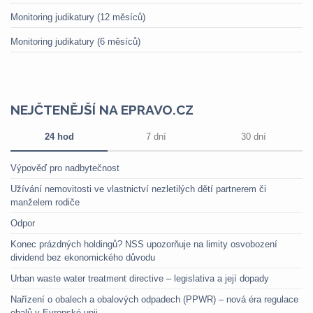
Monitoring judikatury (12 měsíců)
Monitoring judikatury (6 měsíců)
NEJČTENĚJŠÍ NA EPRAVO.CZ
24 hod
7 dní
30 dní
Výpověď pro nadbytečnost
Užívání nemovitosti ve vlastnictví nezletilých dětí partnerem či
manželem rodiče
Odpor
Konec prázdných holdingů? NSS upozorňuje na limity osvobození
dividend bez ekonomického důvodu
Urban waste water treatment directive – legislativa a její dopady
Nařízení o obalech a obalových odpadech (PPWR) – nová éra regulace
obalů v Evropské unii