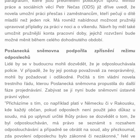
paragrafům, které jsou předmětem politických sporů. Ministr
práce a sociálních věcí Petr Nečas (ODS) již dříve uvedl, že
novela umožní práci přesčas i zaměstnancům, kteří pečují o dítě
mladší než jeden rok. Má rovněž nabídnout možnost pružněji
upravovat příplatky za práci v noci a o víkendu. Návrh by měl také
umožnit pružnější konta pracovní doby, jejichž rozvržení bude
možné měnit během celého dohodnutého období.
Poslanecká sněmovna podpořila zpřísnění režimu
odposlechů
Lidé by se v budoucnu mohli dozvědět, že je odposlouchávala
policie. V případě, že by její postup považovali za neoprávněný,
mohli by požadovat i odškodné. Počítá s tím vládní novela
trestního řádu, kterou Poslanecká sněmovna propustila do další
fáze projednávání. Zabývat se jí nyní bude sněmovní ústavně
právní výbor.
"Přicházíme s tím, co například platí v Německu či v Rakousku,
kde každý občan, pokud odposlech není použit jako důkaz u
soudu, má po uplynutí určité lhůty právo se dozvědět o tom, že
byl odposloucháván, má právo se seznámit s rozsahem
odposlouchávání a případně se obrátit na soud, aby přezkoumal,
zda povolení odposlechu bylo zákonné či nezákonné," řekl ve