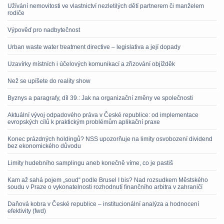
Užívání nemovitosti ve vlastnictví nezletilých dětí partnerem či manželem
rodiče
Výpověď pro nadbytečnost
Urban waste water treatment directive – legislativa a její dopady
Uzavírky místních i účelových komunikací a zřizování objížděk
Než se upíšete do reality show
Byznys a paragrafy, díl 39.: Jak na organizační změny ve společnosti
Aktuální vývoj odpadového práva v České republice: od implementace
evropských cílů k praktickým problémům aplikační praxe
Konec prázdných holdingů? NSS upozorňuje na limity osvobození dividend
bez ekonomického důvodu
Limity hudebního samplingu aneb konečně víme, co je pastiš
Kam až sahá pojem „soud“ podle Brusel I bis? Nad rozsudkem Městského
soudu v Praze o vykonatelnosti rozhodnutí finančního arbitra v zahraničí
Daňová kobra v České republice – institucionální analýza a hodnocení
efektivity (fwd)