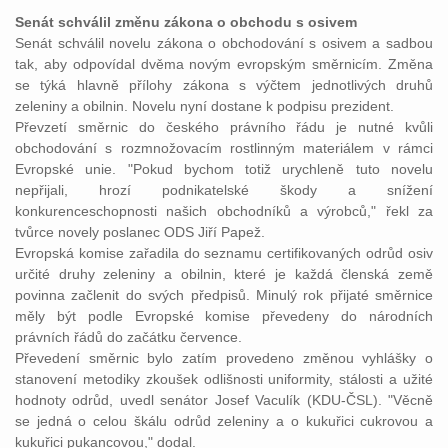
Senát schválil změnu zákona o obchodu s osivem
Senát schválil novelu zákona o obchodování s osivem a sadbou
tak, aby odpovídal dvěma novým evropským směrnicím. Změna
se týká hlavně přílohy zákona s výčtem jednotlivých druhů
zeleniny a obilnin. Novelu nyní dostane k podpisu prezident.
Převzetí směrnic do českého právního řádu je nutné kvůli
obchodování s rozmnožovacím rostlinným materiálem v rámci
Evropské unie. "Pokud bychom totiž urychleně tuto novelu
nepřijali, hrozí podnikatelské škody a snížení
konkurenceschopnosti našich obchodníků a výrobců," řekl za
tvůrce novely poslanec ODS Jiří Papež.
Evropská komise zařadila do seznamu certifikovaných odrůd osiv
určité druhy zeleniny a obilnin, které je každá členská země
povinna začlenit do svých předpisů. Minulý rok přijaté směrnice
měly být podle Evropské komise převedeny do národních
právních řádů do začátku července.
Převedení směrnic bylo zatím provedeno změnou vyhlášky o
stanovení metodiky zkoušek odlišnosti uniformity, stálosti a užité
hodnoty odrůd, uvedl senátor Josef Vaculík (KDU-ČSL). "Věcně
se jedná o celou škálu odrůd zeleniny a o kukuřici cukrovou a
kukuřici pukancovou," dodal.