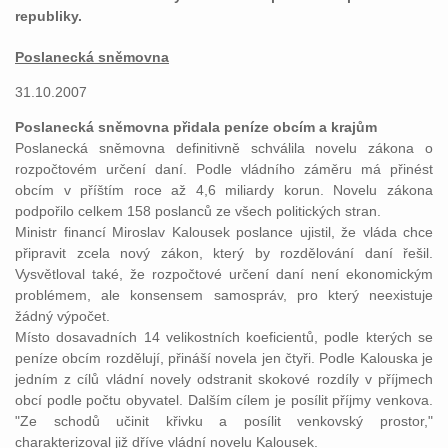
republiky.
Poslanecká sněmovna
31.10.2007
Poslanecká sněmovna přidala peníze obcím a krajům
Poslanecká sněmovna definitivně schválila novelu zákona o
rozpočtovém určení daní. Podle vládního záměru má přinést
obcím v příštím roce až 4,6 miliardy korun. Novelu zákona
podpořilo celkem 158 poslanců ze všech politických stran.
Ministr financí Miroslav Kalousek poslance ujistil, že vláda chce
připravit zcela nový zákon, který by rozdělování daní řešil.
Vysvětloval také, že rozpočtové určení daní není ekonomickým
problémem, ale konsensem samospráv, pro který neexistuje
žádný výpočet.
Místo dosavadních 14 velikostních koeficientů, podle kterých se
peníze obcím rozdělují, přináší novela jen čtyři. Podle Kalouska je
jedním z cílů vládní novely odstranit skokové rozdíly v příjmech
obcí podle počtu obyvatel. Dalším cílem je posílit příjmy venkova.
"Ze schodů učinit křivku a posílit venkovský prostor,"
charakterizoval již dříve vládní novelu Kalousek.