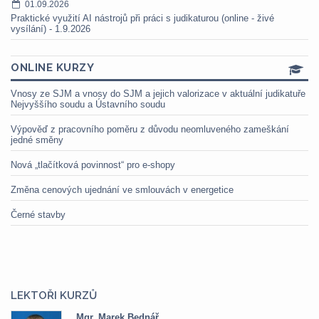
01.09.2026
Praktické využití AI nástrojů při práci s judikaturou (online - živé
vysílání) - 1.9.2026
ONLINE KURZY
Vnosy ze SJM a vnosy do SJM a jejich valorizace v aktuální judikatuře
Nejvyššího soudu a Ústavního soudu
Výpověď z pracovního poměru z důvodu neomluveného zameškání
jedné směny
Nová „tlačítková povinnost“ pro e-shopy
Změna cenových ujednání ve smlouvách v energetice
Černé stavby
LEKTOŘI KURZŮ
Mgr. Veronika Pázmányová