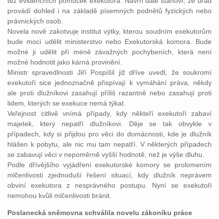
též evidenčních pomůcek exekutora. Návrh dále stanoví, že úřad
provádí dohled i na základě písemných podnětů fyzických nebo
právnických osob.
Novela nově zakotvuje institut výtky, kterou soudním exekutorům
bude moci udělit ministerstvo nebo Exekutorská komora. Bude
možné ji udělit při méně závažných pochybeních, která není
možné hodnotit jako kárná provinění.
Ministr spravedlnosti Jiří Pospíšil již dříve uvedl, že soukromí
exekutoři sice jednoznačně přispívají k vymáhání práva, někdy
ale proti dlužníkovi zasahují příliš razantně nebo zasahují proti
lidem, kterých se exekuce nemá týkat.
Veřejnost citlivě vnímá případy, kdy někteří exekutoři zabaví
majetek, který nepatří dlužníkovi. Děje se tak obvykle v
případech, kdy si přijdou pro věci do domácnosti, kde je dlužník
hlášen k pobytu, ale nic mu tam nepatří. V některých případech
se zabavují věci v nepoměrně vyšší hodnotě, než je výše dluhu.
Podle dřívějšího vyjádření exekutorské komory se prolomením
mlčenlivosti zjednoduší řešení situací, kdy dlužník neprávem
obviní exekutora z nesprávného postupu. Nyní se exekutoři
nemohou kvůli mlčenlivosti bránit.
Poslanecká sněmovna schválila novelu zákoníku práce