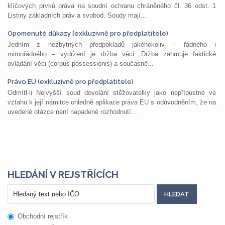
klíčových prvků práva na soudní ochranu chráněného čl. 36 odst. 1
Listiny základních práv a svobod. Soudy mají...
Opomenuté důkazy (exkluzivně pro předplatitele)
Jedním z nezbytných předpokladů jakéhokoliv – řádného i
mimořádného – vydržení je držba věci. Držba zahrnuje faktické
ovládání věci (corpus possessionis) a současně...
Právo EU (exkluzivně pro předplatitele)
Odmítl-li Nejvyšší soud dovolání stěžovatelky jako nepřípustné ve
vztahu k její námitce ohledně aplikace práva EU s odůvodněním, že na
uvedené otázce není napadené rozhodnutí...
HLEDÁNÍ V REJSTŘÍCÍCH
Obchodní rejstřík