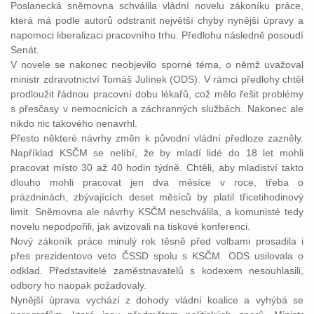
Poslanecká sněmovna schválila vládní novelu zákoníku práce,
která má podle autorů odstranit největší chyby nynější úpravy a
napomoci liberalizaci pracovního trhu. Předlohu následně posoudí
Senát.
V novele se nakonec neobjevilo sporné téma, o němž uvažoval
ministr zdravotnictví Tomáš Julínek (ODS). V rámci předlohy chtěl
prodloužit řádnou pracovní dobu lékařů, což mělo řešit problémy
s přesčasy v nemocnicích a záchranných službách. Nakonec ale
nikdo nic takového nenavrhl.
Přesto některé návrhy změn k původní vládní předloze zazněly.
Například KSČM se nelíbí, že by mladí lidé do 18 let mohli
pracovat místo 30 až 40 hodin týdně. Chtěli, aby mladiství takto
dlouho mohli pracovat jen dva měsíce v roce, třeba o
prázdninách, zbývajících deset měsíců by platil třicetihodinový
limit. Sněmovna ale návrhy KSČM neschválila, a komunisté tedy
novelu nepodpořili, jak avizovali na tiskové konferenci.
Nový zákoník práce minulý rok těsně před volbami prosadila i
přes prezidentovo veto ČSSD spolu s KSČM. ODS usilovala o
odklad. Představitelé zaměstnavatelů s kodexem nesouhlasili,
odbory ho naopak požadovaly.
Nynější úprava vychází z dohody vládní koalice a vyhýbá se