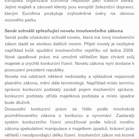
Evropská organizace Eurofima nepůsobí jako tradiční banka.
Jejími majiteli a zároveň klienty jsou evropští železniční dopravci,
kterým Eurofima poskytuje zvýhodněné úvěry na obnovu
vozového parku.
Senát schválil zpřesňující novelu insolvenčního zákona
Senát podle očekávání schválil novelu, která má nový insolvenční
zákon sladit se stovkou dalších norem. Přijetí novely je nezbytné
například kvůli spuštění insolvenčního rejstříku od ledna 2008.
Nové úpadkové právo má umožnit věřitelům lépe chránit svůj
majetek a urychlit konkurzní řízení. Novelu zákona nyní dostane k
posouzení prezident republiky.
Novela má odstranit některé nedostatky a výkladové nejasnosti
platného zákona, mění dále terminologii. Například místo termínu
správce konkurzní podstaty zavádí pojem insolvenční správce,
konkurzní podstatu střídá majetková podstata a místo úpadce
bude dlužník.
Dosavadní konkurzní právo se řídilo podle mnohokrát
pozměňovaného zákona o konkurzu a vyrovnání. Zastaralý
systém konkurzního řízení umožňoval podle tvůrců nového
zákona spekulativní manipulace s majetkem úpadců, krácení práv
věřitelů i neodpovídající délku řízení. Insolvenční zákon má kromě