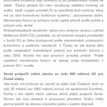
kritizované problémy byly vyřešeny už při projednávání novely ve
vládě. "Žádný předpis EU nám nenařizuje oddělení kontroly od
auditu. Audit v pojetí pravidel EU je specifický druh kontroly, který
má za úkol kontrolovat funkčnost systému," poznamenal Ježek.
Ministerstvo financí je schopno audit zajistit přesně podle potřeb a
pokynů unie, dodal.
Místopředsedkyně senátního výboru pro veřejnou správu Ludmila
Müllerová (KDU-ČSL) podotkla, že při kontrole čerpání prostředků
z fondů EU je třeba postupovat podle mezinárodně uznávaných
kontrolních a auditních standardů. V Česku se tak dosud dělo
podle zastaralých metodických pokynů pro kontrolní činnost z
roku 1959. Novela má tato procesní pravidla změnit. "Podle
vyjádření ministerstva financí se stávají zcela kompatibilní s
právem EU," uvedla.
Senát podpořil státní záruku za úvěr 860 milionů Kč pro
České dráhy
Stát bude mít možnost se zaručit za další úvěr Českých drah ve
výši 30 milionů eur (860 milionů korun) od společnosti Eurofima.
Počítá s tím vládní návrh zákona, jehož přijetí podpořil Senát.
Normu tak nyní dostane k posouzení prezident. Dráhy chtějí
peníze použít na obnovu vozového parku v osobní dopravě.