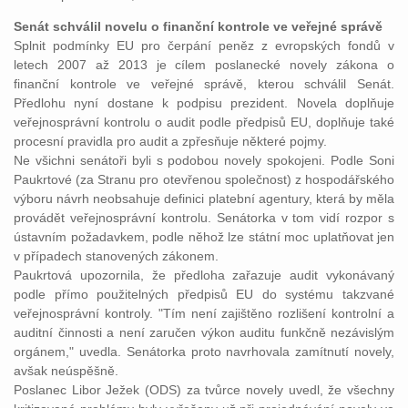
Senát schválil novelu o finanční kontrole ve veřejné správě
Splnit podmínky EU pro čerpání peněz z evropských fondů v
letech 2007 až 2013 je cílem poslanecké novely zákona o
finanční kontrole ve veřejné správě, kterou schválil Senát.
Předlohu nyní dostane k podpisu prezident. Novela doplňuje
veřejnosprávní kontrolu o audit podle předpisů EU, doplňuje také
procesní pravidla pro audit a zpřesňuje některé pojmy.
Ne všichni senátoři byli s podobou novely spokojeni. Podle Soni
Paukrtové (za Stranu pro otevřenou společnost) z hospodářského
výboru návrh neobsahuje definici platební agentury, která by měla
provádět veřejnosprávní kontrolu. Senátorka v tom vidí rozpor s
ústavním požadavkem, podle něhož lze státní moc uplatňovat jen
v případech stanovených zákonem.
Paukrtová upozornila, že předloha zařazuje audit vykonávaný
podle přímo použitelných předpisů EU do systému takzvané
veřejnosprávní kontroly. "Tím není zajištěno rozlišení kontrolní a
auditní činnosti a není zaručen výkon auditu funkčně nezávislým
orgánem," uvedla. Senátorka proto navrhovala zamítnutí novely,
avšak neúspěšně.
Poslanec Libor Ježek (ODS) za tvůrce novely uvedl, že všechny