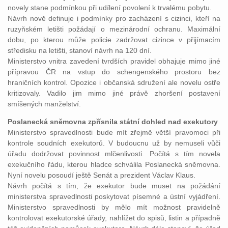
novely stane podmínkou při udílení povolení k trvalému pobytu.
Návrh nově definuje i podmínky pro zacházení s cizinci, kteří na
ruzyňském letišti požádají o mezinárodní ochranu. Maximální
dobu, po kterou může policie zadržovat cizince v přijímacím
středisku na letišti, stanoví návrh na 120 dní.
Ministerstvo vnitra zavedení tvrdších pravidel obhajuje mimo jiné
přípravou ČR na vstup do schengenského prostoru bez
hraničních kontrol. Opozice i občanská sdružení ale novelu ostře
kritizovaly. Vadilo jim mimo jiné právě zhoršení postavení
smíšených manželství.
Poslanecká sněmovna zpřísnila státní dohled nad exekutory
Ministerstvo spravedlnosti bude mít zřejmě větší pravomoci při
kontrole soudních exekutorů. V budoucnu už by nemuseli vůči
úřadu dodržovat povinnost mlčenlivosti. Počítá s tím novela
exekučního řádu, kterou hladce schválila Poslanecká sněmovna.
Nyní novelu posoudí ještě Senát a prezident Václav Klaus.
Návrh počítá s tím, že exekutor bude muset na požádání
ministerstva spravedlnosti poskytovat písemné a ústní vyjádření.
Ministerstvo spravedlnosti by mělo mít možnost pravidelně
kontrolovat exekutorské úřady, nahlížet do spisů, listin a případně