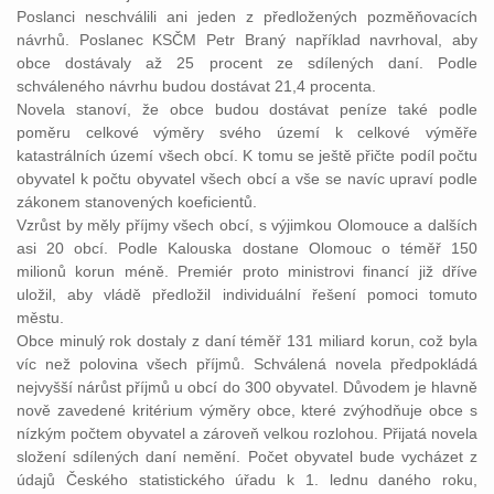
Poslanci neschválili ani jeden z předložených pozměňovacích
návrhů. Poslanec KSČM Petr Braný například navrhoval, aby
obce dostávaly až 25 procent ze sdílených daní. Podle
schváleného návrhu budou dostávat 21,4 procenta.
Novela stanoví, že obce budou dostávat peníze také podle
poměru celkové výměry svého území k celkové výměře
katastrálních území všech obcí. K tomu se ještě přičte podíl počtu
obyvatel k počtu obyvatel všech obcí a vše se navíc upraví podle
zákonem stanovených koeficientů.
Vzrůst by měly příjmy všech obcí, s výjimkou Olomouce a dalších
asi 20 obcí. Podle Kalouska dostane Olomouc o téměř 150
milionů korun méně. Premiér proto ministrovi financí již dříve
uložil, aby vládě předložil individuální řešení pomoci tomuto
městu.
Obce minulý rok dostaly z daní téměř 131 miliard korun, což byla
víc než polovina všech příjmů. Schválená novela předpokládá
nejvyšší nárůst příjmů u obcí do 300 obyvatel. Důvodem je hlavně
nově zavedené kritérium výměry obce, které zvýhodňuje obce s
nízkým počtem obyvatel a zároveň velkou rozlohou. Přijatá novela
složení sdílených daní nemění. Počet obyvatel bude vycházet z
údajů Českého statistického úřadu k 1. lednu daného roku,