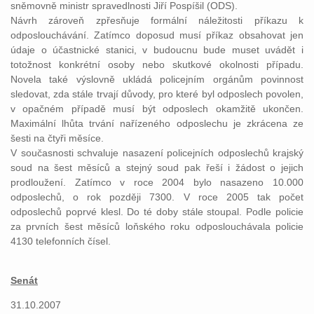
sněmovně ministr spravedlnosti Jiří Pospíšil (ODS).
Návrh zároveň zpřesňuje formální náležitosti příkazu k
odposlouchávání. Zatímco doposud musí příkaz obsahovat jen
údaje o účastnické stanici, v budoucnu bude muset uvádět i
totožnost konkrétní osoby nebo skutkové okolnosti případu.
Novela také výslovně ukládá policejním orgánům povinnost
sledovat, zda stále trvají důvody, pro které byl odposlech povolen,
v opačném případě musí být odposlech okamžitě ukončen.
Maximální lhůta trvání nařízeného odposlechu je zkrácena ze
šesti na čtyři měsíce.
V současnosti schvaluje nasazení policejních odposlechů krajský
soud na šest měsíců a stejný soud pak řeší i žádost o jejich
prodloužení. Zatímco v roce 2004 bylo nasazeno 10.000
odposlechů, o rok později 7300. V roce 2005 tak počet
odposlechů poprvé klesl. Do té doby stále stoupal. Podle policie
za prvních šest měsíců loňského roku odposlouchávala policie
4130 telefonních čísel.
Senát
31.10.2007