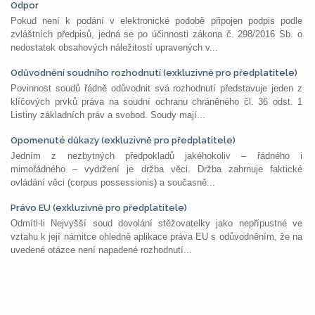
Odpor
Pokud není k podání v elektronické podobě připojen podpis podle
zvláštních předpisů, jedná se po účinnosti zákona č. 298/2016 Sb. o
nedostatek obsahových náležitostí upravených v...
Odůvodnění soudního rozhodnutí (exkluzivně pro předplatitele)
Povinnost soudů řádně odůvodnit svá rozhodnutí představuje jeden z
klíčových prvků práva na soudní ochranu chráněného čl. 36 odst. 1
Listiny základních práv a svobod. Soudy mají...
Opomenuté důkazy (exkluzivně pro předplatitele)
Jedním z nezbytných předpokladů jakéhokoliv – řádného i
mimořádného – vydržení je držba věci. Držba zahrnuje faktické
ovládání věci (corpus possessionis) a současně...
Právo EU (exkluzivně pro předplatitele)
Odmítl-li Nejvyšší soud dovolání stěžovatelky jako nepřípustné ve
vztahu k její námitce ohledně aplikace práva EU s odůvodněním, že na
uvedené otázce není napadené rozhodnutí...