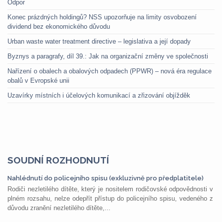
Odpor
Konec prázdných holdingů? NSS upozorňuje na limity osvobození
dividend bez ekonomického důvodu
Urban waste water treatment directive – legislativa a její dopady
Byznys a paragrafy, díl 39.: Jak na organizační změny ve společnosti
Nařízení o obalech a obalových odpadech (PPWR) – nová éra regulace
obalů v Evropské unii
Uzavírky místních i účelových komunikací a zřizování objížděk
SOUDNÍ ROZHODNUTÍ
Nahlédnutí do policejního spisu (exkluzivně pro předplatitele)
Rodiči nezletilého dítěte, který je nositelem rodičovské odpovědnosti v
plném rozsahu, nelze odepřít přístup do policejního spisu, vedeného z
důvodu zranění nezletilého dítěte,...