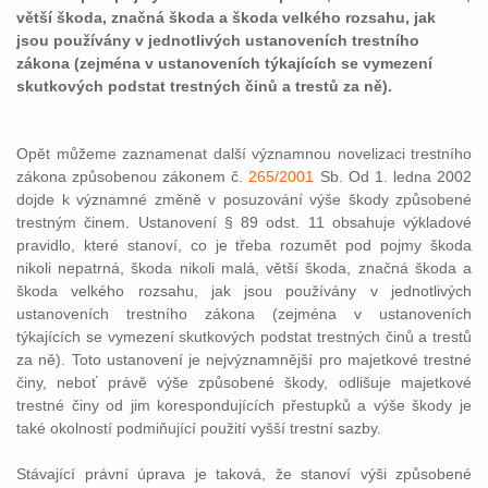
větší škoda, značná škoda a škoda velkého rozsahu, jak
jsou používány v jednotlivých ustanoveních trestního
zákona (zejména v ustanoveních týkajících se vymezení
skutkových podstat trestných činů a trestů za ně).
Opět můžeme zaznamenat další významnou novelizaci trestního
zákona způsobenou zákonem č.
265/2001
Sb. Od 1. ledna 2002
dojde k významné změně v posuzování výše škody způsobené
trestným činem. Ustanovení § 89 odst. 11 obsahuje výkladové
pravidlo, které stanoví, co je třeba rozumět pod pojmy škoda
nikoli nepatrná, škoda nikoli malá, větší škoda, značná škoda a
škoda velkého rozsahu, jak jsou používány v jednotlivých
ustanoveních trestního zákona (zejména v ustanoveních
týkajících se vymezení skutkových podstat trestných činů a trestů
za ně). Toto ustanovení je nejvýznamnější pro majetkové trestné
činy, neboť právě výše způsobené škody, odlišuje majetkové
trestné činy od jim korespondujících přestupků a výše škody je
také okolností podmiňující použití vyšší trestní sazby.
Stávající právní úprava je taková, že stanoví výši způsobené