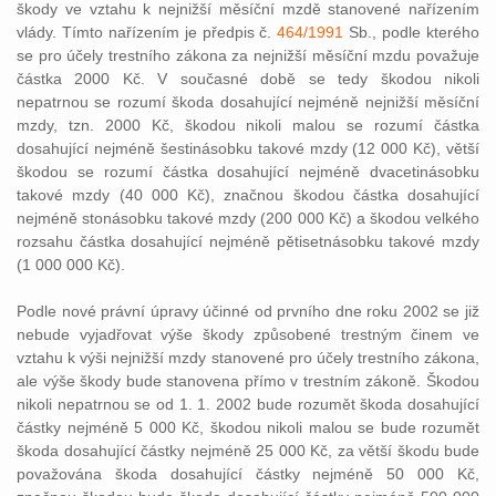
škody ve vztahu k nejnižší měsíční mzdě stanovené nařízením
vlády. Tímto nařízením je předpis č.
464/1991
Sb., podle kterého
se pro účely trestního zákona za nejnižší měsíční mzdu považuje
částka 2000 Kč. V současné době se tedy škodou nikoli
nepatrnou se rozumí škoda dosahující nejméně nejnižší měsíční
mzdy, tzn. 2000 Kč, škodou nikoli malou se rozumí částka
dosahující nejméně šestinásobku takové mzdy (12 000 Kč), větší
škodou se rozumí částka dosahující nejméně dvacetinásobku
takové mzdy (40 000 Kč), značnou škodou částka dosahující
nejméně stonásobku takové mzdy (200 000 Kč) a škodou velkého
rozsahu částka dosahující nejméně pětisetnásobku takové mzdy
(1 000 000 Kč).
Podle nové právní úpravy účinné od prvního dne roku 2002 se již
nebude vyjadřovat výše škody způsobené trestným činem ve
vztahu k výši nejnižší mzdy stanovené pro účely trestního zákona,
ale výše škody bude stanovena přímo v trestním zákoně. Škodou
nikoli nepatrnou se od 1. 1. 2002 bude rozumět škoda dosahující
částky nejméně 5 000 Kč, škodou nikoli malou se bude rozumět
škoda dosahující částky nejméně 25 000 Kč, za větší škodu bude
považována škoda dosahující částky nejméně 50 000 Kč,