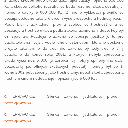
značnou škodou bude škoda dosahující částky nejméně 500 000
Kč a škodou velkého rozsahu se bude rozumět škoda dosahující
nejméně částky 5 000 000 Kč. Zmíněné vykládací pravidlo se
použije obdobně také pro určení výše prospěchu a hodnoty věci.
Podle Listiny základních práv a svobod se trestnost činu se
posuzuje a trest se ukládá podle zákona účinného v době, kdy byl
čin spáchán. Pozdějšího zákona se použije, jestliže je to pro
pachatele příznivější. Podle tohoto ustanovení, které je doslovně
přejato také přímo do trestního zákona, by tedy trestné činy
spáchané do konce roku 2001, u kterých nebyla způsobená
škoda vyšší než 5 000 (a zároveň by nebyly splněny jiné další
požadavky jednotlivých skutkových podstat), neměly být po 1.
lednu 2002 posuzovány jako trestné činy, neboť škoda způsobená
trestným činem nedosahuje nejnižší výše 5 000 Kč.
© EPRAVO.CZ – Sbírka zákonů, judikatura, právo |
www.epravo.cz
© EPRAVO.CZ – Sbírka zákonů, judikatura, právo |
www.epravo.cz