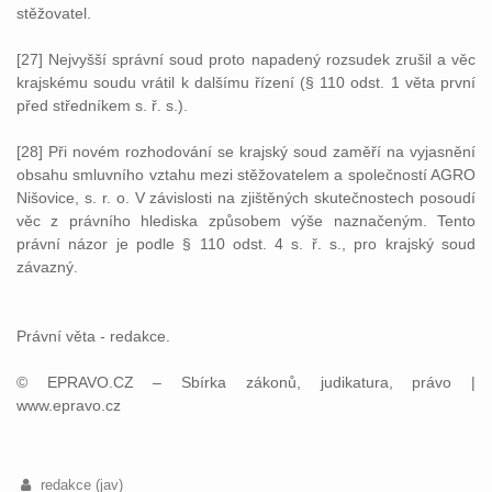
stěžovatel.
[27] Nejvyšší správní soud proto napadený rozsudek zrušil a věc
krajskému soudu vrátil k dalšímu řízení (§ 110 odst. 1 věta první
před středníkem s. ř. s.).
[28] Při novém rozhodování se krajský soud zaměří na vyjasnění
obsahu smluvního vztahu mezi stěžovatelem a společností AGRO
Nišovice, s. r. o. V závislosti na zjištěných skutečnostech posoudí
věc z právního hlediska způsobem výše naznačeným. Tento
právní názor je podle § 110 odst. 4 s. ř. s., pro krajský soud
závazný.
Právní věta - redakce.
© EPRAVO.CZ – Sbírka zákonů, judikatura, právo |
www.epravo.cz
redakce (jav)