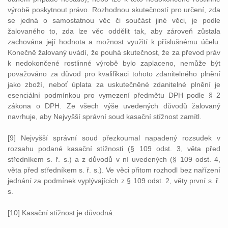
výrobě poskytnout právo. Rozhodnou skutečností pro určení, zda
se jedná o samostatnou věc či součást jiné věci, je podle
žalovaného to, zda lze věc oddělit tak, aby zároveň zůstala
zachována její hodnota a možnost využití k příslušnému účelu.
Konečně žalovaný uvádí, že pouhá skutečnost, že za převod práv
k nedokončené rostlinné výrobě bylo zaplaceno, nemůže být
považováno za důvod pro kvalifikaci tohoto zdanitelného plnění
jako zboží, neboť úplata za uskutečněné zdanitelné plnění je
esenciální podmínkou pro vymezení předmětu DPH podle § 2
zákona o DPH. Ze všech výše uvedených důvodů žalovaný
navrhuje, aby Nejvyšší správní soud kasační stížnost zamítl.
[9] Nejvyšší správní soud přezkoumal napadený rozsudek v
rozsahu podané kasační stížnosti (§ 109 odst. 3, věta před
středníkem s. ř. s.) a z důvodů v ní uvedených (§ 109 odst. 4,
věta před středníkem s. ř. s.). Ve věci přitom rozhodl bez nařízení
jednání za podmínek vyplývajících z § 109 odst. 2, věty první s. ř.
s.
[10] Kasační stížnost je důvodná.