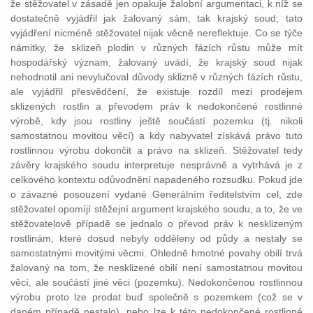
že stěžovatel v zásadě jen opakuje žalobní argumentaci, k níž se
dostatečně vyjádřil jak žalovaný sám, tak krajský soud; tato
vyjádření nicméně stěžovatel nijak věcně nereflektuje. Co se týče
námitky, že sklizeň plodin v různých fázích růstu může mít
hospodářský význam, žalovaný uvádí, že krajský soud nijak
nehodnotil ani nevylučoval důvody sklizně v různých fázích růstu,
ale vyjádřil přesvědčení, že existuje rozdíl mezi prodejem
sklizených rostlin a převodem práv k nedokončené rostlinné
výrobě, kdy jsou rostliny ještě součástí pozemku (tj. nikoli
samostatnou movitou věcí) a kdy nabyvatel získává právo tuto
rostlinnou výrobu dokončit a právo na sklizeň. Stěžovatel tedy
závěry krajského soudu interpretuje nesprávně a vytrhává je z
celkového kontextu odůvodnění napadeného rozsudku. Pokud jde
o závazné posouzení vydané Generálním ředitelstvím cel, zde
stěžovatel opomíjí stěžejní argument krajského soudu, a to, že ve
stěžovatelově případě se jednalo o převod práv k nesklizeným
rostlinám, které dosud nebyly odděleny od půdy a nestaly se
samostatnými movitými věcmi. Ohledně hmotné povahy obilí trvá
žalovaný na tom, že nesklizené obilí není samostatnou movitou
věcí, ale součástí jiné věci (pozemku). Nedokončenou rostlinnou
výrobu proto lze prodat buď společně s pozemkem (což se v
daném případě nestalo), nebo lze k této nedokončené rostlinné