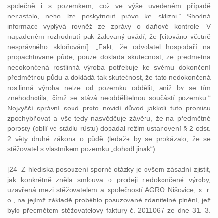
společně i s pozemkem, což ve výše uvedeném případě
nenastalo, nebo lze poskytnout právo ke sklizni.“ Shodná
informace vyplývá rovněž ze zprávy o daňové kontrole. V
napadeném rozhodnutí pak žalovaný uvádí, že [citováno včetně
nesprávného skloňování]: „Fakt, že odvolatel hospodaří na
propachtované půdě, pouze dokládá skutečnost, že předmětná
nedokončená rostlinná výroba potřebuje ke svému dokončení
předmětnou půdu a dokládá tak skutečnost, že tato nedokončená
rostlinná výroba nelze od pozemku oddělit, aniž by se tím
znehodnotila, čímž se stává neoddělitelnou součástí pozemku.“
Nejvyšší správní soud proto nevidí důvod jakkoli tuto premisu
zpochybňovat a vše tedy nasvědčuje závěru, že na předmětné
porosty (obilí ve stádiu růstu) dopadal režim ustanovení § 2 odst.
2 věty druhé zákona o půdě (ledaže by se prokázalo, že se
stěžovatel s vlastníkem pozemku „dohodl jinak“).
[24] Z hlediska posouzení sporné otázky je ovšem zásadní zjistit,
jak konkrétně zněla smlouva o prodeji nedokončené výroby,
uzavřená mezi stěžovatelem a společností AGRO Nišovice, s. r.
o., na jejímž základě proběhlo posuzované zdanitelné plnění, jež
bylo předmětem stěžovatelovy faktury č. 2011067 ze dne 31. 3.