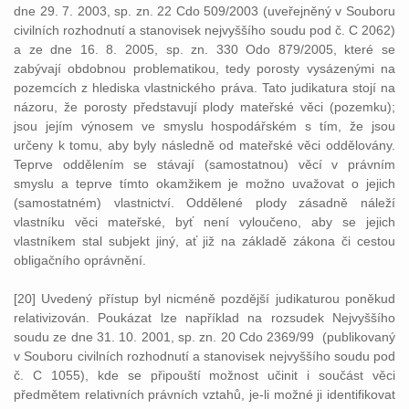
dne 29. 7. 2003, sp. zn. 22 Cdo 509/2003 (uveřejněný v Souboru
civilních rozhodnutí a stanovisek nejvyššího soudu pod č. C 2062)
a ze dne 16. 8. 2005, sp. zn. 330 Odo 879/2005, které se
zabývají obdobnou problematikou, tedy porosty vysázenými na
pozemcích z hlediska vlastnického práva. Tato judikatura stojí na
názoru, že porosty představují plody mateřské věci (pozemku);
jsou jejím výnosem ve smyslu hospodářském s tím, že jsou
určeny k tomu, aby byly následně od mateřské věci oddělovány.
Teprve oddělením se stávají (samostatnou) věcí v právním
smyslu a teprve tímto okamžikem je možno uvažovat o jejich
(samostatném) vlastnictví. Oddělené plody zásadně náleží
vlastníku věci mateřské, byť není vyloučeno, aby se jejich
vlastníkem stal subjekt jiný, ať již na základě zákona či cestou
obligačního oprávnění.
[20] Uvedený přístup byl nicméně pozdější judikaturou poněkud
relativizován. Poukázat lze například na rozsudek Nejvyššího
soudu ze dne 31. 10. 2001, sp. zn. 20 Cdo 2369/99 (publikovaný
v Souboru civilních rozhodnutí a stanovisek nejvyššího soudu pod
č. C 1055), kde se připouští možnost učinit i součást věci
předmětem relativních právních vztahů, je-li možné ji identifikovat