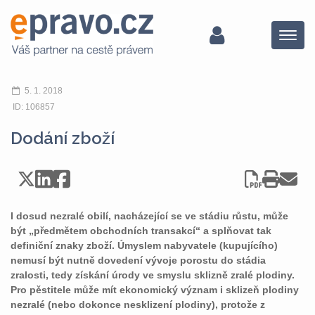
Menu
5. 1. 2018
ID: 106857
Dodání zboží
I dosud nezralé obilí, nacházející se ve stádiu růstu, může
být „předmětem obchodních transakcí“ a splňovat tak
definiční znaky zboží. Úmyslem nabyvatele (kupujícího)
nemusí být nutně dovedení vývoje porostu do stádia
zralosti, tedy získání úrody ve smyslu sklizně zralé plodiny.
Pro pěstitele může mít ekonomický význam i sklizeň plodiny
nezralé (nebo dokonce nesklizení plodiny), protože z