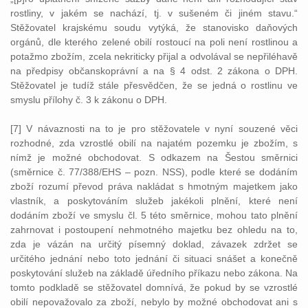
rostliny, v jakém se nachází, tj. v sušeném či jiném stavu.“
Stěžovatel krajskému soudu vytýká, že stanovisko daňových
orgánů, dle kterého zelené obilí rostoucí na poli není rostlinou a
potažmo zbožím, zcela nekriticky přijal a odvolával se nepřiléhavě
na předpisy občanskoprávní a na § 4 odst. 2 zákona o DPH.
Stěžovatel je tudíž stále přesvědčen, že se jedná o rostlinu ve
smyslu přílohy č. 3 k zákonu o DPH.
[7] V návaznosti na to je pro stěžovatele v nyní souzené věci
rozhodné, zda vzrostlé obilí na najatém pozemku je zbožím, s
nímž je možné obchodovat. S odkazem na Šestou směrnici
(směrnice č. 77/388/EHS – pozn. NSS), podle které se dodáním
zboží rozumí převod práva nakládat s hmotným majetkem jako
vlastník, a poskytováním služeb jakékoli plnění, které není
dodáním zboží ve smyslu čl. 5 této směrnice, mohou tato plnění
zahrnovat i postoupení nehmotného majetku bez ohledu na to,
zda je vázán na určitý písemný doklad, závazek zdržet se
určitého jednání nebo toto jednání či situaci snášet a konečně
poskytování služeb na základě úředního příkazu nebo zákona. Na
tomto podkladě se stěžovatel domnívá, že pokud by se vzrostlé
obilí nepovažovalo za zboží, nebylo by možné obchodovat ani s