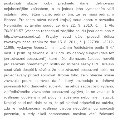
poskytnutí služby, coby předmětu daně, definováno
nejobecnějším způsobem, a to jednak jeho vymezením vůči
ostatním předmětům daně, jednak tím, že se musí jednat o
činnost. Pro tento názor nalezl krajský soud oporu v rozsudku
Nejvyššího správního soudu ze dne 22. 9. 2010, č. j. 1 Afs
70/2010-57 (všechna rozhodnutí zdejšího soudu jsou dostupná z
http://www.nssoud.cz). Krajský soud dále provedl důkaz
závazným posouzením ze dne 15. 8. 2011, č. j. 22798/11-3212-
11685, vydaným Generálním finančním ředitelstvím podle § 47
odst. 1 písm. b) zákona o DPH pro jiný daňový subjekt (dále též
jen „závazné posouzení“), které mělo, dle názoru žalobce, hovořit
pro zařazení předmětných rostlin do snížené sazby DPH. Krajský
soud však dospěl k závěru, že toto závazné posouzení nelze na
projednávaný případ aplikovat. Kromě toho, že v obecné rovině
zavazuje pouze správce daně, který rozhoduje o daňové
povinnosti toho daňového subjektu, na jehož žádost bylo vydáno,
z předloženého závazného posouzení vyplývá, že se vztahuje k
rostlinám odděleným od půdy (v sušeném nebo jiném stavu).
Krajský soud měl dále za to, že při hledání odpovědi na otázku,
zda je nedokončená rostlinná výroba neoddělitelnou součástí
pozemku, a tedy nikoli samostatnou movitou věcí, žalovaný