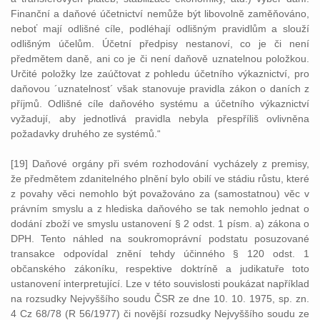
Finanční a daňové účetnictví nemůže být libovolně zaměňováno,
neboť mají odlišné cíle, podléhají odlišným pravidlům a slouží
odlišným účelům. Účetní předpisy nestanoví, co je či není
předmětem daně, ani co je či není daňově uznatelnou položkou.
Určité položky lze zaúčtovat z pohledu účetního výkaznictví, pro
daňovou ´uznatelnost´ však stanovuje pravidla zákon o daních z
příjmů. Odlišné cíle daňového systému a účetního výkaznictví
vyžadují, aby jednotlivá pravidla nebyla přespříliš ovlivněna
požadavky druhého ze systémů.“
[19] Daňové orgány při svém rozhodování vycházely z premisy,
že předmětem zdanitelného plnění bylo obilí ve stádiu růstu, které
z povahy věci nemohlo být považováno za (samostatnou) věc v
právním smyslu a z hlediska daňového se tak nemohlo jednat o
dodání zboží ve smyslu ustanovení § 2 odst. 1 písm. a) zákona o
DPH. Tento náhled na soukromoprávní podstatu posuzované
transakce odpovídal znění tehdy účinného § 120 odst. 1
občanského zákoníku, respektive doktríně a judikatuře toto
ustanovení interpretující. Lze v této souvislosti poukázat například
na rozsudky Nejvyššího soudu ČSR ze dne 10. 10. 1975, sp. zn.
4 Cz 68/78 (R 56/1977) či novější rozsudky Nejvyššího soudu ze