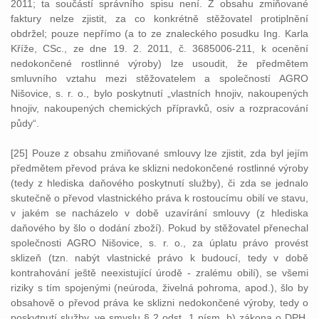
2011; ta součástí správního spisu není. Z obsahu zmiňované
faktury nelze zjistit, za co konkrétně stěžovatel protiplnění
obdržel; pouze nepřímo (a to ze znaleckého posudku Ing. Karla
Kříže, CSc., ze dne 19. 2. 2011, č. 3685006-211, k ocenění
nedokončené rostlinné výroby) lze usoudit, že předmětem
smluvního vztahu mezi stěžovatelem a společností AGRO
Nišovice, s. r. o., bylo poskytnutí „vlastních hnojiv, nakoupených
hnojiv, nakoupených chemických přípravků, osiv a rozpracování
půdy“.
[25] Pouze z obsahu zmiňované smlouvy lze zjistit, zda byl jejím
předmětem převod práva ke sklizni nedokončené rostlinné výroby
(tedy z hlediska daňového poskytnutí služby), či zda se jednalo
skutečně o převod vlastnického práva k rostoucímu obilí ve stavu,
v jakém se nacházelo v době uzavírání smlouvy (z hlediska
daňového by šlo o dodání zboží). Pokud by stěžovatel přenechal
společnosti AGRO Nišovice, s. r. o., za úplatu právo provést
sklizeň (tzn. nabýt vlastnické právo k budoucí, tedy v době
kontrahování ještě neexistující úrodě - zralému obilí), se všemi
riziky s tím spojenými (neúroda, živelná pohroma, apod.), šlo by
obsahově o převod práva ke sklizni nedokončené výroby, tedy o
poskytnutí služby, ve smyslu § 2 odst. 1 písm. b) zákona o DPH.