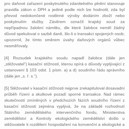
pro daňové zařazení poskytnutého zdanitelného plnění stanovuje
pravidla zákon o DPH a jedině podle nich lze hodnotit, zda byl
převod nedokončené rostlinné výroby dodáním zboží nebo
poskytnutím služby. Závěrem označil krajský soud za
nepřípadnou žalobní námitku, dle které žalobce neměl žádný
důvod spekulovat o sazbě daně, šlo-li o transakci spojených osob;
upozornil, že tímto směrem úvahy daňových orgánů vůbec
nesměřovaly.
[4] Rozsudek krajského soudu napadl žalobce (dále jen
„stěžovatel“) kasační stížností, kterou opírá o důvody vyplývající z
ustanovení § 103 odst. 1 písm. a) a d) soudního řádu správního
(dále jen „s. ř. s.“).
[5] Stěžovatel v kasační stížnosti nejprve zrekapituloval dosavadní
průběh řízení a skutkové pozadí sporné transakce. Nad rámec
skutečností zmíněných v předchozích fázích soudního řízení z
kasační stížnosti zejména vyplývá, že na základě rozhodnutí
Státního zemědělského intervenčního fondu, Ministerstva
zemědělství a Kontroly ekologického zemědělství došlo u
stěžovatele k rozdělení hospodaření na konvenční a ekologické a