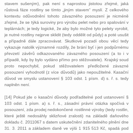
stavem sušeným), pak není s naprostou jistotou zřejmé, jaká
růstová fáze rostliny se tímto „jiným stavem“ myslí. Z celkového
kontextu odůvodnění tohoto závazného posouzení je nicméně
zřejmé, že se týká suroviny pro výrobu pelet nebo pro spalování v
teplárnách; je tedy logické, že aby bylo možné tyto pelety vyrobit,
je nutné rostliny nejprve sklidit (tedy oddělit od půdy) a poté usušit
a případně dále zpracovávat. Skutkové pozadí obou věcí tedy
vykazuje natolik významné rozdíly, že brání byť i jen podpůrnému
převzetí závěrů odkazovaného závazného posouzení (a to i v
případě, kdy by bylo vydáno přímo pro stěžovatele). Krajský soud
proto nepochybil, pokud stěžovatelem předložené závazné
posouzení vyhodnotil (z více důvodů) jako nepoužitelné. Kasační
důvod ve smyslu ustanovení § 103 odst. 1 písm. d) s. ř. s. tedy
naplněn není.
[14] Pokud jde o kasační důvody podřaditelné pod ustanovení §
103 odst. 1 písm. a) s. ř. s., zásadní právní otázka spočívá v
posouzení, zda prodej nedokončené rostlinné výroby (tedy rostlin,
které ještě nedosáhly sklizňové zralosti) na základě daňového
dokladu č. 2011067 s datem uskutečnění zdanitelného plnění dne
31. 3. 2011 a základem daně ve výši 1 915 513 Kč, spadá pod