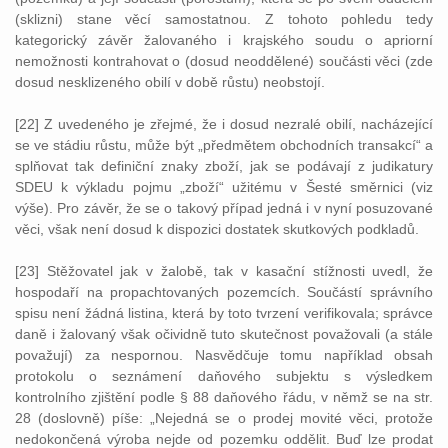
(sklizni) stane věcí samostatnou. Z tohoto pohledu tedy
kategorický závěr žalovaného i krajského soudu o apriorní
nemožnosti kontrahovat o (dosud neoddělené) součásti věci (zde
dosud nesklizeného obilí v době růstu) neobstojí.
[22] Z uvedeného je zřejmé, že i dosud nezralé obilí, nacházející
se ve stádiu růstu, může být „předmětem obchodních transakcí“ a
splňovat tak definiční znaky zboží, jak se podávají z judikatury
SDEU k výkladu pojmu „zboží“ užitému v Šesté směrnici (viz
výše). Pro závěr, že se o takový případ jedná i v nyní posuzované
věci, však není dosud k dispozici dostatek skutkových podkladů.
[23] Stěžovatel jak v žalobě, tak v kasační stížnosti uvedl, že
hospodaří na propachtovaných pozemcích. Součástí správního
spisu není žádná listina, která by toto tvrzení verifikovala; správce
daně i žalovaný však očividně tuto skutečnost považovali (a stále
považují) za nespornou. Nasvědčuje tomu například obsah
protokolu o seznámení daňového subjektu s výsledkem
kontrolního zjištění podle § 88 daňového řádu, v němž se na str.
28 (doslovně) píše: „Nejedná se o prodej movité věci, protože
nedokončená výroba nejde od pozemku oddělit. Buď lze prodat