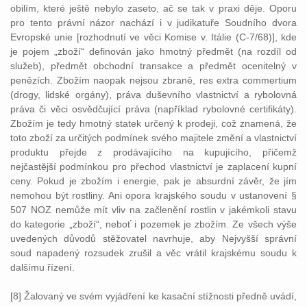
obilím, které ještě nebylo zaseto, ač se tak v praxi děje. Oporu
pro tento právní názor nachází i v judikatuře Soudního dvora
Evropské unie [rozhodnutí ve věci Komise v. Itálie (C-7/68)], kde
je pojem „zboží“ definován jako hmotný předmět (na rozdíl od
služeb), předmět obchodní transakce a předmět ocenitelný v
penězích. Zbožím naopak nejsou zbraně, res extra commertium
(drogy, lidské orgány), práva duševního vlastnictví a rybolovná
práva či věci osvědčující práva (například rybolovné certifikáty).
Zbožím je tedy hmotný statek určený k prodeji, což znamená, že
toto zboží za určitých podmínek svého majitele změní a vlastnictví
produktu přejde z prodávajícího na kupujícího, přičemž
nejčastější podmínkou pro přechod vlastnictví je zaplacení kupní
ceny. Pokud je zbožím i energie, pak je absurdní závěr, že jím
nemohou být rostliny. Ani opora krajského soudu v ustanovení §
507 NOZ nemůže mít vliv na začlenění rostlin v jakémkoli stavu
do kategorie „zboží“, neboť i pozemek je zbožím. Ze všech výše
uvedených důvodů stěžovatel navrhuje, aby Nejvyšší správní
soud napadený rozsudek zrušil a věc vrátil krajskému soudu k
dalšímu řízení.
[8] Žalovaný ve svém vyjádření ke kasační stížnosti předně uvádí,