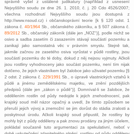
správně vyšel z ustálené judikatury (například z usnesení
Nejvyššího soudu ze dne 26. 1. 2010, č. j. 20 Cdo 4526/2007;
všechna rozhodnutí Nejvyššího soudu jsou dostupná z
http://www.nsoud.cz) i občanskoprávní teorie [k § 120 odst. 1
zákona č.
40/1964
Sb., občanského zákoníku, a § 507 zákona č.
89/2012
Sb., občanský zákoník (dále jen „NOZ“)], podle nichž se
osivo a sadba zasetím či zasazením stávají součástí pozemku a
zanikají jako samostatná věc v právním smyslu. Stejně tak,
jakmile začnou ze zasetého osiva vyrůstat v půdě rostliny, jsou
součástí pozemku do té doby, dokud z něj nejsou vyjmuty. Ačkoli
jsou rostliny vyhodnoceny jako součást pozemku, není tím nijak
dotčeno, že jejich vlastníkem byl žalobce jako uživatel pozemku [§
2 odst. 2 zákona č.
229/1991
Sb., o úpravě vlastnických vztahů k
půdě a jinému zemědělskému majetku, ve znění pozdějších
předpisů (dále jen „zákon o půdě“)]. Domníval-li se žalobce, že
oddělením rostlin od půdy nedojde k jejich znehodnocení, pak
krajský soud měl názor opačný a uvedl, že tímto způsobem se
přeruší jejich vývoj a znemožní se jim dorůst do stádia zralosti a
poskytnout úrodu. Ačkoli krajský soud připustil, že rostliny by
mohly být z půdy odděleny a pak znovu prodány za jiným účelem,
pokládal současně tuto argumentaci za spekulativní, neboť v
době uskutečnění zdanitelného plnění, rostliny od půdy odděleny