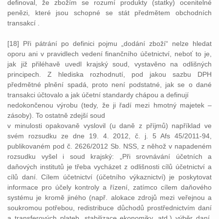
definoval, že zbožím se rozumí produkty (statky) ocenitelné
penězi, které jsou schopné se stát předmětem obchodních
transakcí .
[18] Při pátrání po definici pojmu „dodání zboží“ nelze hledat
oporu ani v pravidlech vedení finančního účetnictví, neboť to je,
jak již přiléhavě uvedl krajský soud, vystavěno na odlišných
principech. Z hlediska rozhodnutí, pod jakou sazbu DPH
předmětné plnění spadá, proto není podstatné, jak se o dané
transakci účtovalo a jak účetní standardy chápou a definují
nedokončenou výrobu (tedy, že ji řadí mezi hmotný majetek –
zásoby). To ostatně zdejší soud
v minulosti opakovaně vyslovil (u daně z příjmů) například ve
svém rozsudku ze dne 19. 4. 2012, č. j. 5 Afs 45/2011-94,
publikovaném pod č. 2626/2012 Sb. NSS, z něhož v napadeném
rozsudku vyšel i soud krajský: „Při srovnávání účetních a
daňových institutů je třeba vycházet z odlišnosti cílů účetnictví a
cílů daní. Cílem účetnictví (účetního výkaznictví) je poskytovat
informace pro účely kontroly a řízení, zatímco cílem daňového
systému je kromě jiného (např. alokace zdrojů mezi veřejnou a
soukromou potřebou, redistribuce důchodů prostřednictvím daní
a transferových plateb, stabilizace ekonomiky, atd.) výběr daní.