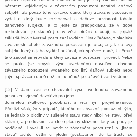
názorem vyjádřeným v závazném posouzení nestíhá daňový
subjekt, ale pouze toho správce daně, který závazné posouzení
vydal a který bude rozhodovat o daňové povinnosti tohoto
daňového subjektu, a to ještě za předpokladu, že v době
rozhodování je skutečný stav věci totožný s údaji, na jejichž
základě bylo závazné posouzení vydáno. Jinak řečeno, z hlediska
závaznosti tohoto závazného posouzení je určující jak daňový
subjekt, který o jeho vydání požádal, tak správce daně, k němuž
tato žádost směřovala a který závazné posouzení provedl. Nelze
se proto (ve smyslu výše uvedeném) dovolávat obsahu
závazného posouzení vydaného pro jiný daňový subjekt nebo
jiným správcem daně než tím, u něhož je daňové řízení vedeno.
[13] V dané věci se stěžovatel výše uvedeného závazného
posouzení zjevně dovolává pro jeho
domnělou skutkovou podobnost s věcí nyní projednávanou.
Přehlíží však, že v případě, kterého se závazné posouzení týká,
se jednalo o plodiny v sušeném stavu (tedy nikoli ve stavu před
sklizní), a především, že šlo o plodiny sklizené, tedy od půdy již
oddělené. Hovoří-li se navíc v závazném posouzení o „jiném
stavu“ těchto rostlin či plodin (postaveném do kontrastu se