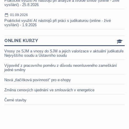
Praktické využití AI nástrojů při analýze a tvorbě smluv (online - živé
vysílání) - 25.8.2026
01.09.2026
Praktické využití AI nástrojů při práci s judikaturou (online - živé
vysílání) - 1.9.2026
ONLINE KURZY
Vnosy ze SJM a vnosy do SJM a jejich valorizace v aktuální judikatuře
Nejvyššího soudu a Ústavního soudu
Výpověď z pracovního poměru z důvodu neomluveného zameškání
jedné směny
Nová „tlačítková povinnost“ pro e-shopy
Změna cenových ujednání ve smlouvách v energetice
Černé stavby