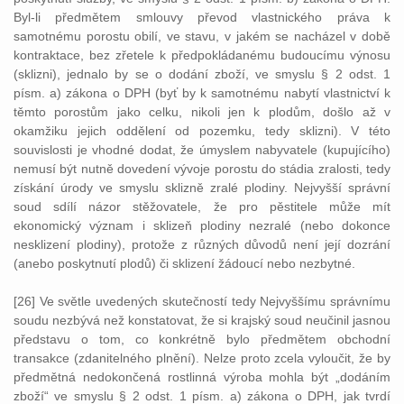
Byl-li předmětem smlouvy převod vlastnického práva k
samotnému porostu obilí, ve stavu, v jakém se nacházel v době
kontraktace, bez zřetele k předpokládanému budoucímu výnosu
(sklizni), jednalo by se o dodání zboží, ve smyslu § 2 odst. 1
písm. a) zákona o DPH (byť by k samotnému nabytí vlastnictví k
těmto porostům jako celku, nikoli jen k plodům, došlo až v
okamžiku jejich oddělení od pozemku, tedy sklizni). V této
souvislosti je vhodné dodat, že úmyslem nabyvatele (kupujícího)
nemusí být nutně dovedení vývoje porostu do stádia zralosti, tedy
získání úrody ve smyslu sklizně zralé plodiny. Nejvyšší správní
soud sdílí názor stěžovatele, že pro pěstitele může mít
ekonomický význam i sklizeň plodiny nezralé (nebo dokonce
nesklizení plodiny), protože z různých důvodů není její dozrání
(anebo poskytnutí plodů) či sklizení žádoucí nebo nezbytné.
[26] Ve světle uvedených skutečností tedy Nejvyššímu správnímu
soudu nezbývá než konstatovat, že si krajský soud neučinil jasnou
představu o tom, co konkrétně bylo předmětem obchodní
transakce (zdanitelného plnění). Nelze proto zcela vyloučit, že by
předmětná nedokončená rostlinná výroba mohla být „dodáním
zboží“ ve smyslu § 2 odst. 1 písm. a) zákona o DPH, jak tvrdí