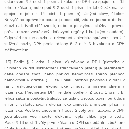
ustanovení § 2 odst. 1 písm. a) zákona o DPH, ve spojení s § 13
tohoto zákona, nebo pod § 2 odst. 1 písm. b) téhož zákona, ve
spojení s jeho § 14 odst. 1 písm. a). Jinými slovy, úkolem
Nejvyššího správního soudu je posoudit, zda se jedná o dodání
zboží (jak tvrdí stěžovatel), nebo o poskytnutí služby - převod
práva (názor zastávaný daňovými orgány i krajským soudem).
Odpověď na tuto otázku je relevantní z hlediska správnosti použití
snížené sazby DPH podle přílohy č. 2 a č. 3 k zákonu o DPH
stěžovatelem.
[15] Podle § 2 odst. 1 písm. a) zákona o DPH (platného a
účinného ke dni uskutečnění zdanitelného plnění) je předmětem
daně dodání zboží nebo převod nemovitosti anebo přechod
nemovitosti v dražbě (…) za úplatu osobou povinnou k dani v
rámci uskutečňování ekonomické činnosti, s místem plnění v
tuzemsku. Předmětem DPH je dále podle § 2 odst. 1 písm. b)
téhož zákona poskytnutí služby za úplatu osobou povinnou k dani
v rámci uskutečňování ekonomické činnosti, s místem plnění v
tuzemsku. Podle ustanovení § 4 odst. 2 věty první zákona o DPH
jsou zbožím věci movité, elektřina, teplo, chlad, plyn a voda.
Podle § 13 odst. 1 věty první zákona o DPH se dodáním zboží pro
účely tohoto zákona rozumí převod práva nakládat se zbožím