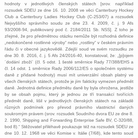
hodnoty v jednotlivých členských státech [srov. například
rozsudek SDEU ze dne 16. 10. 2008 ve věci Canterbury Hockey
Club a Canterbury Ladies Hockey Club (C-253/07) a rozsudek
Nejvyššího správního soudu ze dne 23. 4. 2009, č. j. 9 Afs
93/2008-94, publikovaný pod č. 2184/2011 Sb. NSS]. Z toho je
zřejmé, že pro předmětnou otázku nemůže být rozhodná definice
„nedokončené rostlinné výroby“ nebo „rostliny“ v českém právním
řádu či v obecné jazykovědě. Zdejší soud ve svém rozsudku ze
dne 30. 8. 2016, č. j. 5 Afs 24/2016-40, konstatoval, že: „[p]ojem
´dodání zboží´ (čl. 5 odst. 1 šesté směrnice Rady 77/388/EHS a
čl. 14 odst. 1 směrnice Rady 2006/112/ES o společném systému
daně z přidané hodnoty) musí mít univerzální obsah platný ve
všech členských státech, protože je jím fakticky vymezen předmět
daně. Jednotná definice předmětu daně by byla ohrožena, jestliže
by se obsah pojmu, který je jednou ze tří transakcí tvořících
předmět daně, lišil v jednotlivých členských státech na základě
různých podmínek pro převod právního vlastnictví daných
soukromým právem (srov. rozsudek Soudního dvora EU ze dne 8.
2. 1990, Shipping and Forwarding Enterprise Safe BV, C-320/88,
bod 8).“ Stěžovatel přiléhavě poukazuje též na rozsudek SDEU ze
dne 10. 12. 1968 ve věci Komise v. Itálie (7/68), kde tento soud