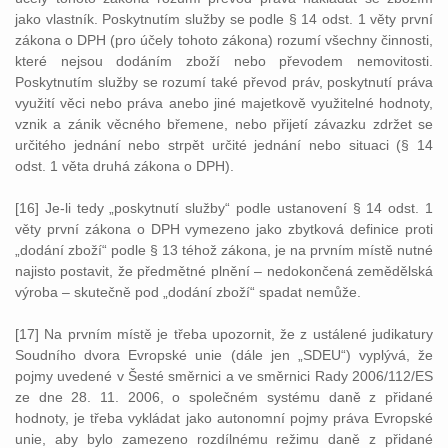
jako vlastník. Poskytnutím služby se podle § 14 odst. 1 věty první
zákona o DPH (pro účely tohoto zákona) rozumí všechny činnosti,
které nejsou dodáním zboží nebo převodem nemovitosti.
Poskytnutím služby se rozumí také převod práv, poskytnutí práva
využití věci nebo práva anebo jiné majetkově využitelné hodnoty,
vznik a zánik věcného břemene, nebo přijetí závazku zdržet se
určitého jednání nebo strpět určité jednání nebo situaci (§ 14
odst. 1 věta druhá zákona o DPH).
[16] Je-li tedy „poskytnutí služby“ podle ustanovení § 14 odst. 1
věty první zákona o DPH vymezeno jako zbytková definice proti
„dodání zboží“ podle § 13 téhož zákona, je na prvním místě nutné
najisto postavit, že předmětné plnění – nedokončená zemědělská
výroba – skutečně pod „dodání zboží“ spadat nemůže.
[17] Na prvním místě je třeba upozornit, že z ustálené judikatury
Soudního dvora Evropské unie (dále jen „SDEU“) vyplývá, že
pojmy uvedené v Šesté směrnici a ve směrnici Rady 2006/112/ES
ze dne 28. 11. 2006, o společném systému daně z přidané
hodnoty, je třeba vykládat jako autonomní pojmy práva Evropské
unie, aby bylo zamezeno rozdílnému režimu daně z přidané