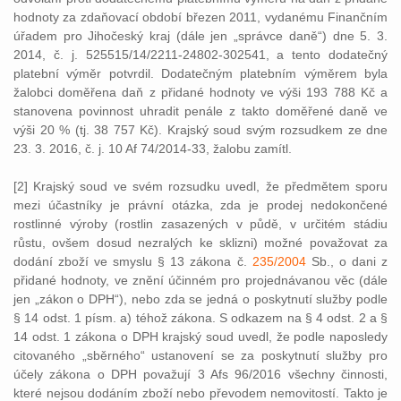
hodnoty za zdaňovací období březen 2011, vydanému Finančním
úřadem pro Jihočeský kraj (dále jen „správce daně“) dne 5. 3.
2014, č. j. 525515/14/2211-24802-302541, a tento dodatečný
platební výměr potvrdil. Dodatečným platebním výměrem byla
žalobci doměřena daň z přidané hodnoty ve výši 193 788 Kč a
stanovena povinnost uhradit penále z takto doměřené daně ve
výši 20 % (tj. 38 757 Kč). Krajský soud svým rozsudkem ze dne
23. 3. 2016, č. j. 10 Af 74/2014-33, žalobu zamítl.
[2] Krajský soud ve svém rozsudku uvedl, že předmětem sporu
mezi účastníky je právní otázka, zda je prodej nedokončené
rostlinné výroby (rostlin zasazených v půdě, v určitém stádiu
růstu, ovšem dosud nezralých ke sklizni) možné považovat za
dodání zboží ve smyslu § 13 zákona č.
235/2004
Sb., o dani z
přidané hodnoty, ve znění účinném pro projednávanou věc (dále
jen „zákon o DPH“), nebo zda se jedná o poskytnutí služby podle
§ 14 odst. 1 písm. a) téhož zákona. S odkazem na § 4 odst. 2 a §
14 odst. 1 zákona o DPH krajský soud uvedl, že podle naposledy
citovaného „sběrného“ ustanovení se za poskytnutí služby pro
účely zákona o DPH považují 3 Afs 96/2016 všechny činnosti,
které nejsou dodáním zboží nebo převodem nemovitostí. Takto je