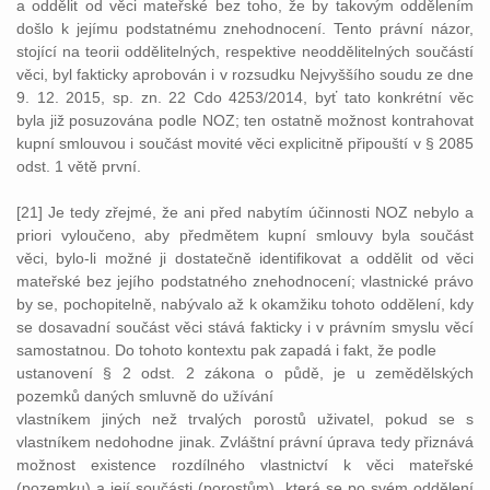
a oddělit od věci mateřské bez toho, že by takovým oddělením
došlo k jejímu podstatnému znehodnocení. Tento právní názor,
stojící na teorii oddělitelných, respektive neoddělitelných součástí
věci, byl fakticky aprobován i v rozsudku Nejvyššího soudu ze dne
9. 12. 2015, sp. zn. 22 Cdo 4253/2014, byť tato konkrétní věc
byla již posuzována podle NOZ; ten ostatně možnost kontrahovat
kupní smlouvou i součást movité věci explicitně připouští v § 2085
odst. 1 větě první.
[21] Je tedy zřejmé, že ani před nabytím účinnosti NOZ nebylo a
priori vyloučeno, aby předmětem kupní smlouvy byla součást
věci, bylo-li možné ji dostatečně identifikovat a oddělit od věci
mateřské bez jejího podstatného znehodnocení; vlastnické právo
by se, pochopitelně, nabývalo až k okamžiku tohoto oddělení, kdy
se dosavadní součást věci stává fakticky i v právním smyslu věcí
samostatnou. Do tohoto kontextu pak zapadá i fakt, že podle
ustanovení § 2 odst. 2 zákona o půdě, je u zemědělských
pozemků daných smluvně do užívání
vlastníkem jiných než trvalých porostů uživatel, pokud se s
vlastníkem nedohodne jinak. Zvláštní právní úprava tedy přiznává
možnost existence rozdílného vlastnictví k věci mateřské
(pozemku) a její součásti (porostům), která se po svém oddělení