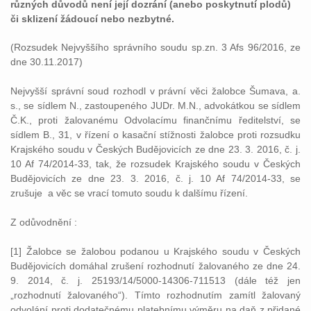
různých důvodů není její dozrání (anebo poskytnutí plodů)
či sklizení žádoucí nebo nezbytné.
(Rozsudek Nejvyššího správního soudu sp.zn. 3 Afs 96/2016, ze
dne 30.11.2017)
Nejvyšší správní soud rozhodl v právní věci žalobce Šumava, a.
s., se sídlem N., zastoupeného JUDr. M.N., advokátkou se sídlem
Č.K., proti žalovanému Odvolacímu finančnímu ředitelství, se
sídlem B., 31, v řízení o kasační stížnosti žalobce proti rozsudku
Krajského soudu v Českých Budějovicích ze dne 23. 3. 2016, č. j.
10 Af 74/2014-33, tak, že rozsudek Krajského soudu v Českých
Budějovicích ze dne 23. 3. 2016, č. j. 10 Af 74/2014-33, se
zrušuje a věc se vrací tomuto soudu k dalšímu řízení.
Z odůvodnění :
[1] Žalobce se žalobou podanou u Krajského soudu v Českých
Budějovicích domáhal zrušení rozhodnutí žalovaného ze dne 24.
9. 2014, č. j. 25193/14/5000-14306-711513 (dále též jen
„rozhodnutí žalovaného“). Tímto rozhodnutím zamítl žalovaný
odvolání proti dodatečnému platebnímu výměru na daň z přidané