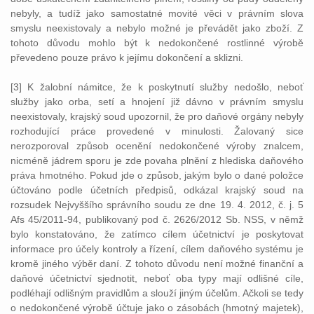
nebyly, a tudíž jako samostatné movité věci v právním slova
smyslu neexistovaly a nebylo možné je převádět jako zboží. Z
tohoto důvodu mohlo být k nedokončené rostlinné výrobě
převedeno pouze právo k jejímu dokončení a sklizni.
[3] K žalobní námitce, že k poskytnutí služby nedošlo, neboť
služby jako orba, setí a hnojení již dávno v právním smyslu
neexistovaly, krajský soud upozornil, že pro daňové orgány nebyly
rozhodující práce provedené v minulosti. Žalovaný sice
nerozporoval způsob ocenění nedokončené výroby znalcem,
nicméně jádrem sporu je zde povaha plnění z hlediska daňového
práva hmotného. Pokud jde o způsob, jakým bylo o dané položce
účtováno podle účetních předpisů, odkázal krajský soud na
rozsudek Nejvyššího správního soudu ze dne 19. 4. 2012, č. j. 5
Afs 45/2011-94, publikovaný pod č. 2626/2012 Sb. NSS, v němž
bylo konstatováno, že zatímco cílem účetnictví je poskytovat
informace pro účely kontroly a řízení, cílem daňového systému je
kromě jiného výběr daní. Z tohoto důvodu není možné finanční a
daňové účetnictví sjednotit, neboť oba typy mají odlišné cíle,
podléhají odlišným pravidlům a slouží jiným účelům. Ačkoli se tedy
o nedokončené výrobě účtuje jako o zásobách (hmotný majetek),