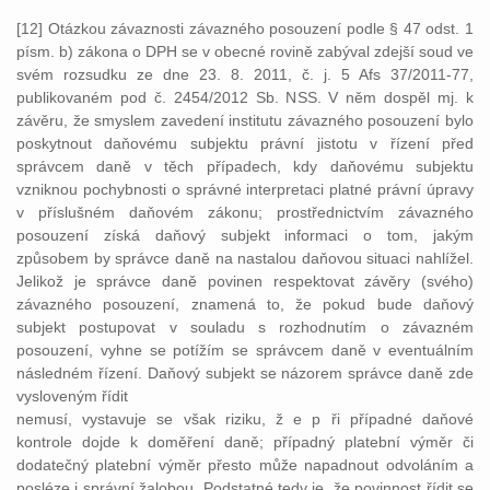
[12] Otázkou závaznosti závazného posouzení podle § 47 odst. 1
písm. b) zákona o DPH se v obecné rovině zabýval zdejší soud ve
svém rozsudku ze dne 23. 8. 2011, č. j. 5 Afs 37/2011-77,
publikovaném pod č. 2454/2012 Sb. NSS. V něm dospěl mj. k
závěru, že smyslem zavedení institutu závazného posouzení bylo
poskytnout daňovému subjektu právní jistotu v řízení před
správcem daně v těch případech, kdy daňovému subjektu
vzniknou pochybnosti o správné interpretaci platné právní úpravy
v příslušném daňovém zákonu; prostřednictvím závazného
posouzení získá daňový subjekt informaci o tom, jakým
způsobem by správce daně na nastalou daňovou situaci nahlížel.
Jelikož je správce daně povinen respektovat závěry (svého)
závazného posouzení, znamená to, že pokud bude daňový
subjekt postupovat v souladu s rozhodnutím o závazném
posouzení, vyhne se potížím se správcem daně v eventuálním
následném řízení. Daňový subjekt se názorem správce daně zde
vysloveným řídit
nemusí, vystavuje se však riziku, ž e p ři případné daňové
kontrole dojde k doměření daně; případný platební výměr či
dodatečný platební výměr přesto může napadnout odvoláním a
posléze i správní žalobou. Podstatné tedy je, že povinnost řídit se