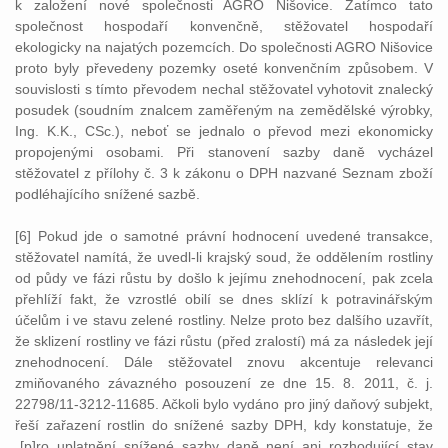
k založení nové společnosti AGRO Nišovice. Zatímco tato
společnost hospodaří konvenčně, stěžovatel hospodaří
ekologicky na najatých pozemcích. Do společnosti AGRO Nišovice
proto byly převedeny pozemky oseté konvenčním způsobem. V
souvislosti s tímto převodem nechal stěžovatel vyhotovit znalecký
posudek (soudním znalcem zaměřeným na zemědělské výrobky,
Ing. K.K., CSc.), neboť se jednalo o převod mezi ekonomicky
propojenými osobami. Při stanovení sazby daně vycházel
stěžovatel z přílohy č. 3 k zákonu o DPH nazvané Seznam zboží
podléhajícího snížené sazbě.
[6] Pokud jde o samotné právní hodnocení uvedené transakce,
stěžovatel namítá, že uvedl-li krajský soud, že oddělením rostliny
od půdy ve fázi růstu by došlo k jejímu znehodnocení, pak zcela
přehlíží fakt, že vzrostlé obilí se dnes sklízí k potravinářským
účelům i ve stavu zelené rostliny. Nelze proto bez dalšího uzavřít,
že sklizení rostliny ve fázi růstu (před zralostí) má za následek její
znehodnocení. Dále stěžovatel znovu akcentuje relevanci
zmiňovaného závazného posouzení ze dne 15. 8. 2011, č. j.
22798/11-3212-11685. Ačkoli bylo vydáno pro jiný daňový subjekt,
řeší zařazení rostlin do snížené sazby DPH, kdy konstatuje, že
„[p]ro uplatnění snížené sazby daně není ani rozhodující stav