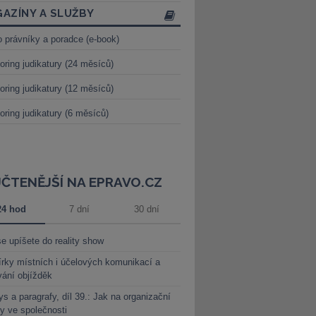
AZÍNY A SLUŽBY
o právníky a poradce (e-book)
oring judikatury (24 měsíců)
oring judikatury (12 měsíců)
oring judikatury (6 měsíců)
JČTENĚJŠÍ NA EPRAVO.CZ
24 hod
7 dní
30 dní
e upíšete do reality show
rky místních i účelových komunikací a
vání objížděk
s a paragrafy, díl 39.: Jak na organizační
y ve společnosti