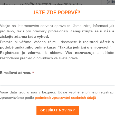
(onli
bliky sp.zn. 29 NSČR 104/2013 ze dne 30.9.2015)
2
JSTE ZDE POPRVÉ?
 insolvenční věci dlužníka J.K., vedené u Krajského soudu v
Prakt
smluv
 pod sp. zn. KSPA 56 INS 388/2008, o přihlášce pohledávky
Vítejte na internetovém serveru epravo.cz. Jsme zdroj informací jak
 M.Technogas s. r. o., se sídlem v P., zastoupeného JUDr. V.T.,
0
pro laiky, tak i pro právníky profesionály.
Zaregistrujte se u nás a
ní Vrchního soudu v Praze ze dne 2. srpna 2012, č. j. KSPA
Prakt
získejte zdarma řadu výhod.
, tak, že dovolání se zamítá.
judik
Protože si vážíme Vašeho zájmu, dostanete k registraci
dárek v
podobě unikátního online kurzu "Taktika jednání o smlouvách".
ONL
Registrace je zdarma, k ničemu Vás nezavazuje
a získáte
každodenní přehled o novinkách ve světě práva.
 j. KSPA 56 INS 388/2008-P12-3, Krajský soud v Hradci
Vnos
n „insolvenční soud“):
valor
soud
E-mailová adresa:
*
ěřitele č. 12 M.Technogas s. r. o. ve výši 88.056,- Kč se
Výpo
neom
 12 (bod II. výroku).
účast věřitele č. 12 v insolvenčním řízení (bod III. výroku).
Nová 
Vaše data jsou u nás v bezpečí. Údaje vyplněné při této registraci
zpracováváme podle
podmínek zpracování osobních údajů
Změn
vení § 83, § 173 odst. 1 a § 185 zákona č.
182/2006
Sb., o
energ
nční zákon) - vyšel z toho, že:
Čern