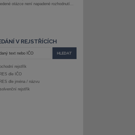
edené otázce není napadené rozhodnutí...
DÁNÍ V REJSTŘÍCÍCH
bchodní rejstřík
RES dle IČO
RES dle jména / názvu
solvenční rejstřík