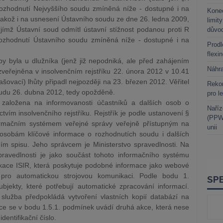
í rozhodnutí Nejvyššího soudu zmíněná níže - dostupné i na
Kone
akož i na usnesení Ústavního soudu ze dne 26. ledna 2009,
limit
 jímž Ústavní soud odmítl ústavní stížnost podanou proti R
důvo
í rozhodnutí Ústavního soudu zmíněná níže - dostupné i na
Prodl
flexi
by byla u dlužníka (jenž již nepodniká, ale před zahájením
Náhr
zveřejněna v insolvenčním rejstříku 22. února 2012 v 10.41
šovací) lhůty připadl nejpozději na 23. březen 2012. Věřitel
Rekor
soudu 26. dubna 2012, tedy opožděně.
pro l
 založena na informovanosti účastníků a dalších osob o
Naříz
tvím insolvenčního rejstříku. Rejstřík je podle ustanovení §
(PPWR
ormačním systémem veřejné správy veřejně přístupným na
unii
osobám klíčové informace o rozhodnutích soudu i dalších
m spisu. Jeho správcem je Ministerstvo spravedlnosti. Na
spravedlnosti je jako součást tohoto informačního systému
ikace ISIR, která poskytuje podobné informace jako webové
 pro automatickou strojovou komunikaci. Podle bodu 1.
bjekty, které potřebují automatické zpracování informací.
lužba předpokládá vytvoření vlastních kopií databází na
akce se v bodu 1.5.1. podmínek uvádí druhá akce, která nese
dentifikační číslo.