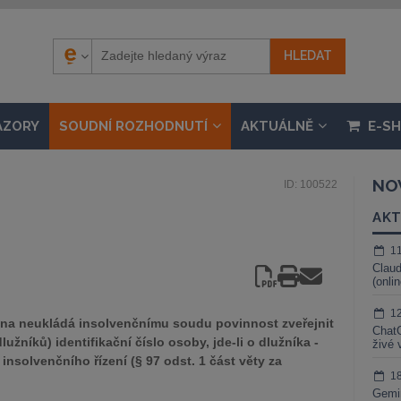
ÁZORY
SOUDNÍ ROZHODNUTÍ
AKTUÁLNĚ
E-S
NO
ID: 100522
AKT
1
Claud
(onli
1
na neukládá insolvenčnímu soudu povinnost zveřejnit
ChatG
užníků) identifikační číslo osoby, jde-li o dlužníka -
živé 
insolvenčního řízení (§ 97 odst. 1 část věty za
1
Gemin