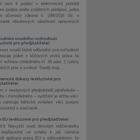
d není k podání v elektronické podobě
jen podpis podle zvláštních předpisů, jedná
o účinnosti zákona č. 298/2016 Sb. o
statek obsahových náležitostí upravených
odnění soudního rozhodnutí
luzivně pro předplatitele)
nost soudů řádně odůvodnit svá rozhodnutí
stavuje jeden z klíčových prvků práva na
í ochranu chráněného čl. 36 odst. 1 Listiny
dních práv a svobod. Soudy mají...
enuté důkazy (exkluzivně pro
platitele)
m z nezbytných předpokladů jakéhokoliv –
ho i mimořádného – vydržení je držba věci.
 zahrnuje faktické ovládání věci (corpus
ssionis) a současně...
o EU (exkluzivně pro předplatitele)
l-li Nejvyšší soud dovolání stěžovatelky
 nepřípustné ve vztahu k její námitce
dně aplikace práva EU s odůvodněním, že