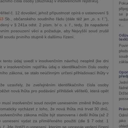
ačního čísla osoby (dlužníka) v insolvenčním rejstříku].
Poku
připo
řitel č. 12 dovolání, jehož přípustnost opírá o ustanovení §
se p
63
Sb., občanského soudního řádu (dále též jen „o. s. ř.“),
nedo
dený v § 241a odst. 2 písm. b/ o. s. ř., tedy, že napadené
v...
ním posouzení věci a požaduje, aby Nejvyšší soud zrušil
Odův
il soudu prvního stupně k dalšímu řízení.
(exk
Povin
před
soudn
k tento údaj uvedl v insolvenčním návrhu) nesplnil (ke dni
zákla
t v insolvenčním rejstříku údaj o identifikačním číslu osoby
Opom
čního zákona, se stalo neúčinným určení přihlašovací lhůty v
před
Jední
iže uzavřely, že zveřejněním identifikačního čísla osoby
řádné
běžet nová lhůta pro podávání přihlášek věřitelů, která opět
Držba
posse
dě musí insolvenční soud novým usnesením změnit lhůtu pro
tomaticky vycházet z toho, že nová lhůta má trvat 30 dnů,
Práv
nsolvenčního zákona může být stanovena i delší lhůta (až 2
Odmít
 usnesení vydat za přiměřeného použití (dle § 7 odst. 1
jako
ohle
. ř. Jde (totiž) o usnesení, kterým se upravuje vedení řízení