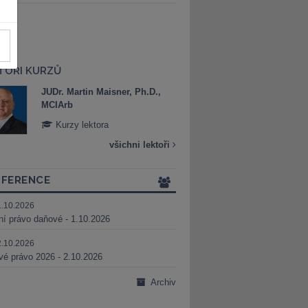
TOŘI KURZŮ
JUDr. Martin Maisner, Ph.D.,
Mgr. Marek Bed
MCIArb
Kurzy lektora
Kurzy lektora
všichni lektoři
FERENCE
1.10.2026
ní právo daňové - 1.10.2026
2.10.2026
é právo 2026 - 2.10.2026
Archiv