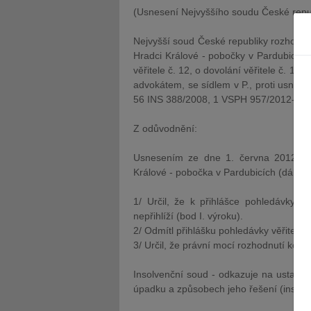
(Usnesení Nejvyššího soudu České repu
Nejvyšší soud České republiky rozhodl v
Hradci Králové - pobočky v Pardubicích
věřitele č. 12, o dovolání věřitele č. 12
advokátem, se sídlem v P., proti usnese
56 INS 388/2008, 1 VSPH 957/2012-P12-9
Z odůvodnění:
Usnesením ze dne 1. června 2012, č.
Králové - pobočka v Pardubicích (dále je
1/ Určil, že k přihlášce pohledávky v
nepřihlíží (bod I. výroku).
2/ Odmítl přihlášku pohledávky věřitele č.
3/ Určil, že právní mocí rozhodnutí končí 
Insolvenční soud - odkazuje na ustano
úpadku a způsobech jeho řešení (insolve