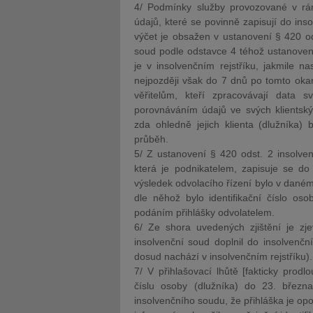
4/ Podmínky služby provozované v rám
údajů, které se povinně zapisují do inso
výčet je obsažen v ustanovení § 420 od
soud podle odstavce 4 téhož ustanovení
je v insolvenčním rejstříku, jakmile n
nejpozději však do 7 dnů po tomto oka
věřitelům, kteří zpracovávají data 
porovnáváním údajů ve svých klientskýc
zda ohledně jejich klienta (dlužníka) 
průběh.
5/ Z ustanovení § 420 odst. 2 insolven
která je podnikatelem, zapisuje se do 
výsledek odvolacího řízení bylo v dané
dle něhož bylo identifikační číslo os
podáním přihlášky odvolatelem.
6/ Ze shora uvedených zjištění je zje
insolvenční soud doplnil do insolvenčn
dosud nachází v insolvenčním rejstříku).
7/ V přihlašovací lhůtě [fakticky pro
číslu osoby (dlužníka) do 23. března
insolvenčního soudu, že přihláška je opo