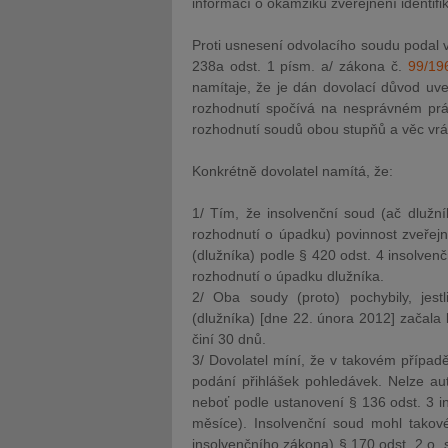
informací o okamžiku zveřejnění identifik
Proti usnesení odvolacího soudu podal vě
238a odst. 1 písm. a/ zákona č.
99/19
namítaje, že je dán dovolací důvod uve
rozhodnutí spočívá na nesprávném práv
rozhodnutí soudů obou stupňů a věc vrát
Konkrétně dovolatel namítá, že:
1/ Tím, že insolvenční soud (ač dlužní
rozhodnutí o úpadku) povinnost zveřejni
(dlužníka) podle § 420 odst. 4 insolven
rozhodnutí o úpadku dlužníka.
2/ Oba soudy (proto) pochybily, jestl
(dlužníka) [dne 22. února 2012] začala 
činí 30 dnů.
3/ Dovolatel míní, že v takovém přípa
podání přihlášek pohledávek. Nelze au
neboť podle ustanovení § 136 odst. 3 i
měsíce). Insolvenční soud mohl takové
insolvenčního zákona) § 170 odst. 2 o. s