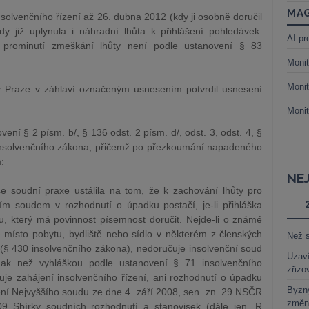
MAG
insolvenčního řízení až 26. dubna 2012 (kdy ji osobně doručil
y již uplynula i náhradní lhůta k přihlášení pohledávek.
AI pr
ž prominutí zmeškání lhůty není podle ustanovení § 83
Monit
Monit
 v Praze v záhlaví označeným usnesením potvrdil usnesení
Monit
ní § 2 písm. b/, § 136 odst. 2 písm. d/, odst. 3, odst. 4, §
2 insolvenčního zákona, přičemž po přezkoumání napadeného
:
NE
se soudní praxe ustálila na tom, že k zachování lhůty pro
ím soudem v rozhodnutí o úpadku postačí, je-li přihláška
, který má povinnost písemnost doručit. Nejde-li o známé
lé místo pobytu, bydliště nebo sídlo v některém z členských
Než s
(§ 430 insolvenčního zákona), nedoručuje insolvenční soud
Uzaví
inak než vyhláškou podle ustanovení § 71 insolvenčního
zřizo
je zahájení insolvenčního řízení, ani rozhodnutí o úpadku
Byzny
ní Nejvyššího soudu ze dne 4. září 2008, sen. zn. 29 NSČR
změn
9 Sbírky soudních rozhodnutí a stanovisek (dále jen „R