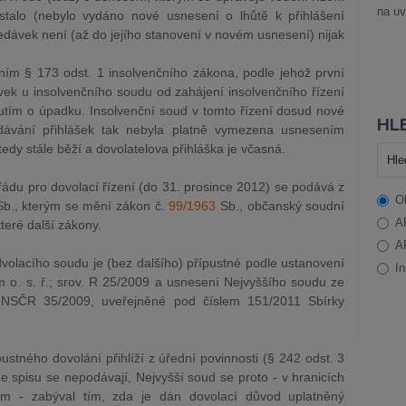
na uv
stalo (nebylo vydáno nové usnesení o lhůtě k přihlášení
ledávek není (až do jejího stanovení v novém usnesení) nijak
ním § 173 odst. 1 insolvenčního zákona, podle jehož první
ávek u insolvenčního soudu od zahájení insolvenčního řízení
utím o úpadku. Insolvenční soud v tomto řízení dosud nové
HLE
dávání přihlášek tak nebyla platně vymezena usnesením
tedy stále běží a dovolatelova přihláška je včasná.
du pro dovolací řízení (do 31. prosince 2012) se podává z
O
b., kterým se mění zákon č.
99/1963
Sb., občanský soudní
A
teré další zákony.
A
odvolacího soudu je (bez dalšího) přípustné podle ustanovení
In
m o. s. ř.; srov. R 25/2009 a usnesení Nejvyššího soudu ze
 NSČR 35/2009, uveřejněné pod číslem 151/2011 Sbírky
ustného dovolání přihlíží z úřední povinnosti (§ 242 odst. 3
ze spisu se nepodávají, Nejvyšší soud se proto - v hranicích
ím - zabýval tím, zda je dán dovolací důvod uplatněný