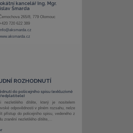
UDNÍ ROZHODNUTÍ
édnutí do policejního spisu (exkluzivně
předplatitele)
i nezletilého dítěte, který je nositelem
ovské odpovědnosti v plném rozsahu, nelze
ít přístup do policejního spisu, vedeného z
u zranění nezletilého dítěte,...
or