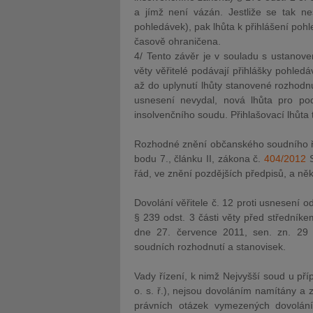
a jímž není vázán. Jestliže se tak ne
pohledávek), pak lhůta k přihlášení poh
časově ohraničena.
4/ Tento závěr je v souladu s ustanove
věty věřitelé podávají přihlášky pohled
až do uplynutí lhůty stanovené rozhodn
usnesení nevydal, nová lhůta pro po
insolvenčního soudu. Přihlašovací lhůta 
Rozhodné znění občanského soudního řá
bodu 7., článku II, zákona č.
404/2012
S
řád, ve znění pozdějších předpisů, a něk
Dovolání věřitele č. 12 proti usnesení 
§ 239 odst. 3 části věty před středníke
dne 27. července 2011, sen. zn. 29
soudních rozhodnutí a stanovisek.
Vady řízení, k nimž Nejvyšší soud u příp
o. s. ř.), nejsou dovoláním namítány a 
právních otázek vymezených dovolán