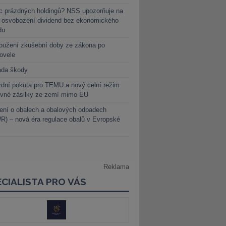
c prázdných holdingů? NSS upozorňuje na
y osvobození dividend bez ekonomického
du
oužení zkušební doby ze zákona po
novele
ada škody
dní pokuta pro TEMU a nový celní režim
evné zásilky ze zemí mimo EU
ení o obalech a obalových odpadech
) – nová éra regulace obalů v Evropské