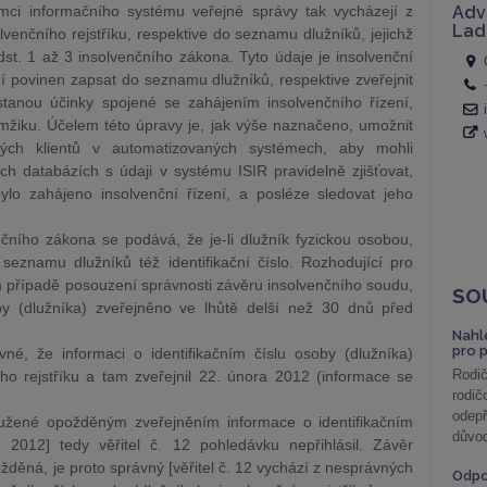
ci informačního systému veřejné správy tak vycházejí z
lvenčního rejstříku, respektive do seznamu dlužníků, jejichž
st. 1 až 3 insolvenčního zákona. Tyto údaje je insolvenční
 povinen zapsat do seznamu dlužníků, respektive zveřejnit
astanou účinky spojené se zahájením insolvenčního řízení,
mžiku. Účelem této úpravy je, jak výše naznačeno, umožnit
svých klientů v automatizovaných systémech, aby mohli
h databázích s údaji v systému ISIR pravidelně zjišťovat,
bylo zahájeno insolvenční řízení, a posléze sledovat jeho
čního zákona se podává, že je-li dlužník fyzickou osobou,
seznamu dlužníků též identifikační číslo. Rozhodující pro
m případě posouzení správnosti závěru insolvenčního soudu,
SO
oby (dlužníka) zveřejněno ve lhůtě delší než 30 dnů před
Nahl
pro 
vné, že informaci o identifikačním číslu osoby (dlužníka)
Rodič
ího rejstříku a tam zveřejnil 22. února 2012 (informace se
rodič
odepř
dloužené opožděným zveřejněním informace o identifikačním
důvod
 2012] tedy věřitel č. 12 pohledávku nepřihlásil. Závěr
žděná, je proto správný [věřitel č. 12 vychází z nesprávných
Odp