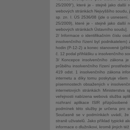
25/2009“), které je - stejně jako dalš
webových stránkách Nejvyššího soudu, j
sp. zn. I. ÚS 2536/08 (jde o usnesení,
25/2009), které je - stejně jako dalš
webových stránkách Ústavního soudu].
2/ Informace o identifikačním číslu oso
insolvenčního řízení byl podnikatelem) 
hodin (P-12-2) a konec stanovené (přihla
č. 12 podal přihlášku u insolvenčního 
3/ Koncepce insolvenčního zákona je
průběhu insolvenčního řízení prostřednic
419 odst. 1 insolvenčního zákona inf
internetu a díky tomu poskytuje všem 
písemnostech obsažených v insolvenční
internetových stránkách Ministerstva 
veřejnosti nabízena webová služba apl
rozhraní aplikace ISIR přizpůsobené
podmínek této služby je určena pro su
Současně se v podmínkách uvádí, že s
straně uživatelů. Jako příklad typické 
informace o dlužníkovi, kromě jiných též i