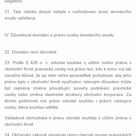
negativní.
21. Tato otázka dosud nebyla v rozhodovací praxi dovolacího
soudu vyřešena.
IV. Důvodnost dovolání a právní úvahy dovolacího soudu
22. Dovolání není důvodné.
23. Podle § 428 o. z. odvolat souhlas s užitím svého jména v
obchodní firmě právnické osoby má právo ten, kdo k tomu má tak
závažný důvod, že po něm nelze spravedlivě požadovat, aby jeho
jméno bylo v obchodní firmě využíváno; takovým důvodem může
být zejména změna převažující povahy podnikání právnické
osoby nebo změna vlastnické struktury obchodní korporace. Za
těchto podmínek má právo odvolat souhlas i právní nástupce
osoby, která souhlas udělila.
Výkladová východiska k právu odvolat souhlas s užitím jména v
obchodní firmě
24. Občanský zákoník obsahuje rámci obecné úpravy právnických