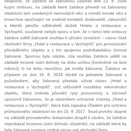
nesporné, že žalobce se žalovanou uzavřeli dne 23. 8. 2006
kupní smlouvu, na základě které žalobce převedl na žalovanou
vlastnictví tam uvedených nemovitých věcí a rovněž movité věci a
know-how spočívající ve znalosti kontaktů dodavatelů, zákazníků
a klientů jakožto odběratelů služeb Hotelu a restaurace u
Vychopňů, současně nebylo sporu o tom, že v rámci této smlouvy
žalobce udělil žalované souhlas k užívání označení – názvu části
obchodní firmy „Hotel a restaurace u Vychopňů“ pro provozování
převáděného objektu a s tím spojenou podnikatelskou činnost
žalované. Spornou byla otázka, zda souhlas žalobce udělil na
základě tvrzené ústní dohody na dobu určitou (konkrétně na šest
měsíců) či na dobu neurčitou, jak tvrdila žalovaná. Žalobce se
přípisem ze dne 16. 8. 2018 obrátil na jednatele žalované s
požadavkem, aby žalovaná přestala užívat název „Hotel a
restaurace u Vychopňů“, což odůvodnil rozsáhlou rekonstrukcí
objektu, která změnila původní rysy provozovny, a zároveň
upozornil žalovanou, že je vlastníkem ochranné známky „Hotel a
restaurace u Vychopňů“, která byla zapsána Úřadem pro ochranu
průmyslového vlastnictví ke dni 15. 8. 2017. Soud prvního stupně
na základě provedeného dokazování dospěl k závěru, že žalobce
neprokázal tvrzenou ústní dohodu účastníků, na základě které by
byla žalovaná povinna změnit název své obchodní firmy.