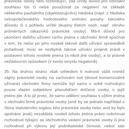
právnické osoby není rozhodující, zda určitý důvod pro odvolání
souhlasu lze či nelze považovat za negativní na základě
některého paušálního (objektivizujícího) hlediska (např. z hlediska
celospolečenského hodnotového vnímání povahy takového
důvodu či z pohledu určité skupiny třetích osob, např. okruhu
průměrných zákazníků právnické osoby). Má-li důvod pro
ukončení dalšího užívání cizího jména v obchodní firmě spočívat
v tom, že nelze po jeho nositeli takové další užívání spravedlivě
požadovat, musí se nezbytně takové užívání projevit právě v
postavení tohoto nositele jména (a nikoli jiné osoby), a to právně
nežádoucím způsobem (v tomto smyslu negativně).
35. Na druhou stranu však vzhledem k nutnosti vážit rovněž
zájmy právnické osoby na zachování své (dosud konsenzuálně
užívané) obchodní firmy nemůže být samo o sobě rozhodující
pouze vlastní subjektivní přesvědčení dotčené osoby, o jejíž
jméno jde. A to již proto, že samo udělení souhlasu s užitím jména
v obchodní firmě právnické osoby (aniž by se jednalo například o
člena statutárního orgánu této právnické osoby nebo aniž by bylo
sjednáno jinak) nezakládá nositeli tohoto jména právo ovlivňovat
rozhodnutí týkající se obchodního vedení právnické osoby či jiná
rozhodnutí při výkonu její podnikatelské činnosti, neboť tato