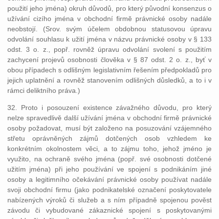
použití jeho jména) okruh důvodů, pro který původní konsenzus o
užívání cizího jména v obchodní firmě právnické osoby nadále
neobstojí. (Srov. svým účelem obdobnou statusovou úpravu
odvolání souhlasu k užití jména v názvu právnické osoby v § 133
odst. 3 o. z., popř. rovněž úpravu odvolání svolení s použitím
zachycení projevů osobnosti člověka v § 87 odst. 2 o. z., byť v
obou případech s odlišným legislativním řešením předpokladů pro
jejich uplatnění a rovněž stanovením odlišných důsledků, a to i v
rámci deliktního práva.)
32. Proto i posouzení existence závažného důvodu, pro který
nelze spravedlivě další užívání jména v obchodní firmě právnické
osoby požadovat, musí být založeno na posuzování vzájemného
střetu oprávněných zájmů dotčených osob vzhledem ke
konkrétním okolnostem věci, a to zájmu toho, jehož jméno je
využito, na ochraně svého jména (popř. své osobnosti dotčené
užitím jména) při jeho používání ve spojení s podnikáním jiné
osoby a legitimního očekávání právnické osoby používat nadále
svoji obchodní firmu (jako podnikatelské označení poskytovatele
nabízených výroků či služeb a s ním případně spojenou pověst
závodu či vybudované zákaznické spojení s poskytovanými