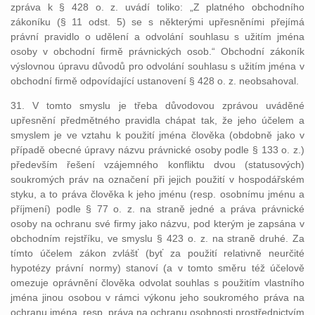
zpráva k § 428 o. z. uvádí toliko: „Z platného obchodního
zákoníku (§ 11 odst. 5) se s některými upřesněními přejímá
právní pravidlo o udělení a odvolání souhlasu s užitím jména
osoby v obchodní firmě právnických osob.“ Obchodní zákoník
výslovnou úpravu důvodů pro odvolání souhlasu s užitím jména v
obchodní firmě odpovídající ustanovení § 428 o. z. neobsahoval.
31. V tomto smyslu je třeba důvodovou zprávou uváděné
upřesnění předmětného pravidla chápat tak, že jeho účelem a
smyslem je ve vztahu k použití jména člověka (obdobně jako v
případě obecné úpravy názvu právnické osoby podle § 133 o. z.)
především řešení vzájemného konfliktu dvou (statusových)
soukromých práv na označení při jejich použití v hospodářském
styku, a to práva člověka k jeho jménu (resp. osobnímu jménu a
příjmení) podle § 77 o. z. na straně jedné a práva právnické
osoby na ochranu své firmy jako názvu, pod kterým je zapsána v
obchodním rejstříku, ve smyslu § 423 o. z. na straně druhé. Za
tímto účelem zákon zvlášť (byť za použití relativně neurčité
hypotézy právní normy) stanoví (a v tomto směru též účelově
omezuje oprávnění člověka odvolat souhlas s použitím vlastního
jména jinou osobou v rámci výkonu jeho soukromého práva na
ochranu jména, resp. práva na ochranu osobnosti prostřednictvím