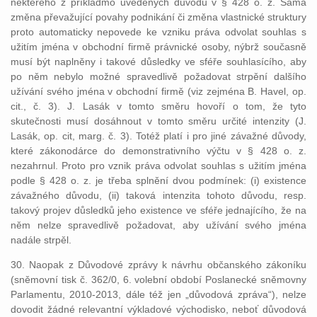
některého z příkladmo uvedených důvodů v § 428 o. z. Sama
změna převažující povahy podnikání či změna vlastnické struktury
proto automaticky nepovede ke vzniku práva odvolat souhlas s
užitím jména v obchodní firmě právnické osoby, nýbrž současně
musí být naplněny i takové důsledky ve sféře souhlasícího, aby
po něm nebylo možné spravedlivě požadovat strpění dalšího
užívání svého jména v obchodní firmě (viz zejména B. Havel, op.
cit., č. 3). J. Lasák v tomto směru hovoří o tom, že tyto
skutečnosti musí dosáhnout v tomto směru určité intenzity (J.
Lasák, op. cit, marg. č. 3). Totéž platí i pro jiné závažné důvody,
které zákonodárce do demonstrativního výčtu v § 428 o. z.
nezahrnul. Proto pro vznik práva odvolat souhlas s užitím jména
podle § 428 o. z. je třeba splnění dvou podmínek: (i) existence
závažného důvodu, (ii) taková intenzita tohoto důvodu, resp.
takový projev důsledků jeho existence ve sféře jednajícího, že na
něm nelze spravedlivě požadovat, aby užívání svého jména
nadále strpěl.
30. Naopak z Důvodové zprávy k návrhu občanského zákoníku
(sněmovní tisk č. 362/0, 6. volební období Poslanecké sněmovny
Parlamentu, 2010-2013, dále též jen „důvodová zpráva“), nelze
dovodit žádné relevantní výkladové východisko, neboť důvodová