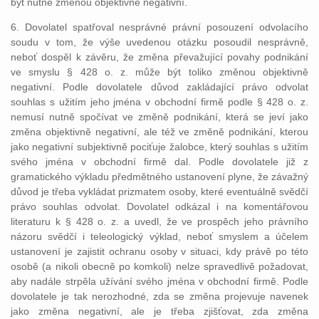
být nutně změnou objektivně negativní.
6. Dovolatel spatřoval nesprávné právní posouzení odvolacího
soudu v tom, že výše uvedenou otázku posoudil nesprávně,
neboť dospěl k závěru, že změna převažující povahy podnikání
ve smyslu § 428 o. z. může být toliko změnou objektivně
negativní. Podle dovolatele důvod zakládající právo odvolat
souhlas s užitím jeho jména v obchodní firmě podle § 428 o. z.
nemusí nutně spočívat ve změně podnikání, která se jeví jako
změna objektivně negativní, ale též ve změně podnikání, kterou
jako negativní subjektivně pociťuje žalobce, který souhlas s užitím
svého jména v obchodní firmě dal. Podle dovolatele již z
gramatického výkladu předmětného ustanovení plyne, že závažný
důvod je třeba vykládat prizmatem osoby, které eventuálně svědčí
právo souhlas odvolat. Dovolatel odkázal i na komentářovou
literaturu k § 428 o. z. a uvedl, že ve prospěch jeho právního
názoru svědčí i teleologický výklad, neboť smyslem a účelem
ustanovení je zajistit ochranu osoby v situaci, kdy právě po této
osobě (a nikoli obecně po komkoli) nelze spravedlivě požadovat,
aby nadále strpěla užívání svého jména v obchodní firmě. Podle
dovolatele je tak nerozhodné, zda se změna projevuje navenek
jako změna negativní, ale je třeba zjišťovat, zda změna