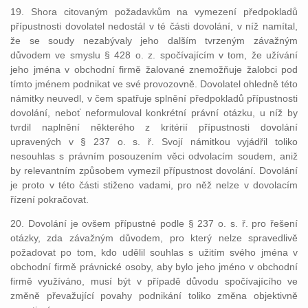
19. Shora citovaným požadavkům na vymezení předpokladů
přípustnosti dovolatel nedostál v té části dovolání, v níž namítal,
že se soudy nezabývaly jeho dalším tvrzeným závažným
důvodem ve smyslu § 428 o. z. spočívajícím v tom, že užívání
jeho jména v obchodní firmě žalované znemožňuje žalobci pod
tímto jménem podnikat ve své provozovně. Dovolatel ohledně této
námitky neuvedl, v čem spatřuje splnění předpokladů přípustnosti
dovolání, neboť neformuloval konkrétní právní otázku, u níž by
tvrdil naplnění některého z kritérií přípustnosti dovolání
upravených v § 237 o. s. ř. Svojí námitkou vyjádřil toliko
nesouhlas s právním posouzením věci odvolacím soudem, aniž
by relevantním způsobem vymezil přípustnost dovolání. Dovolání
je proto v této části stiženo vadami, pro něž nelze v dovolacím
řízení pokračovat.
20. Dovolání je ovšem přípustné podle § 237 o. s. ř. pro řešení
otázky, zda závažným důvodem, pro který nelze spravedlivě
požadovat po tom, kdo udělil souhlas s užitím svého jména v
obchodní firmě právnické osoby, aby bylo jeho jméno v obchodní
firmě využíváno, musí být v případě důvodu spočívajícího ve
změně převažující povahy podnikání toliko změna objektivně