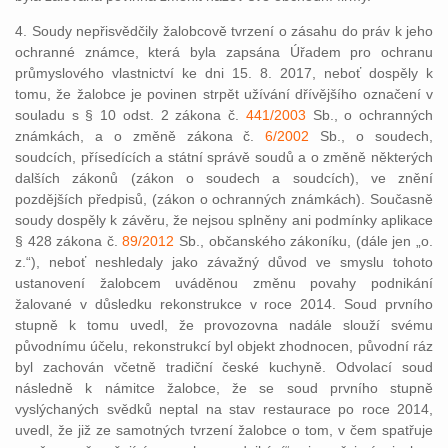
4. Soudy nepřisvědčily žalobcově tvrzení o zásahu do práv k jeho
ochranné známce, která byla zapsána Úřadem pro ochranu
průmyslového vlastnictví ke dni 15. 8. 2017, neboť dospěly k
tomu, že žalobce je povinen strpět užívání dřívějšího označení v
souladu s § 10 odst. 2 zákona č.
441/2003
Sb., o ochranných
známkách, a o změně zákona č.
6/2002
Sb., o soudech,
soudcích, přísedících a státní správě soudů a o změně některých
dalších zákonů (zákon o soudech a soudcích), ve znění
pozdějších předpisů, (zákon o ochranných známkách). Současně
soudy dospěly k závěru, že nejsou splněny ani podmínky aplikace
§ 428 zákona č.
89/2012
Sb., občanského zákoníku, (dále jen „o.
z.“), neboť neshledaly jako závažný důvod ve smyslu tohoto
ustanovení žalobcem uváděnou změnu povahy podnikání
žalované v důsledku rekonstrukce v roce 2014. Soud prvního
stupně k tomu uvedl, že provozovna nadále slouží svému
původnímu účelu, rekonstrukcí byl objekt zhodnocen, původní ráz
byl zachován včetně tradiční české kuchyně. Odvolací soud
následně k námitce žalobce, že se soud prvního stupně
vyslýchaných svědků neptal na stav restaurace po roce 2014,
uvedl, že již ze samotných tvrzení žalobce o tom, v čem spatřuje