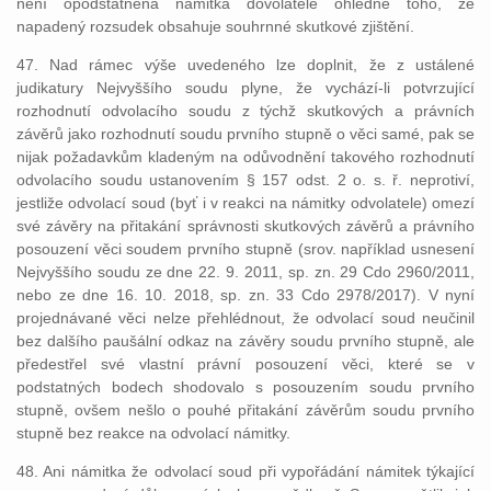
není opodstatněná námitka dovolatele ohledně toho, že
napadený rozsudek obsahuje souhrnné skutkové zjištění.
47. Nad rámec výše uvedeného lze doplnit, že z ustálené
judikatury Nejvyššího soudu plyne, že vychází-li potvrzující
rozhodnutí odvolacího soudu z týchž skutkových a právních
závěrů jako rozhodnutí soudu prvního stupně o věci samé, pak se
nijak požadavkům kladeným na odůvodnění takového rozhodnutí
odvolacího soudu ustanovením § 157 odst. 2 o. s. ř. neprotiví,
jestliže odvolací soud (byť i v reakci na námitky odvolatele) omezí
své závěry na přitakání správnosti skutkových závěrů a právního
posouzení věci soudem prvního stupně (srov. například usnesení
Nejvyššího soudu ze dne 22. 9. 2011, sp. zn. 29 Cdo 2960/2011,
nebo ze dne 16. 10. 2018, sp. zn. 33 Cdo 2978/2017). V nyní
projednávané věci nelze přehlédnout, že odvolací soud neučinil
bez dalšího paušální odkaz na závěry soudu prvního stupně, ale
předestřel své vlastní právní posouzení věci, které se v
podstatných bodech shodovalo s posouzením soudu prvního
stupně, ovšem nešlo o pouhé přitakání závěrům soudu prvního
stupně bez reakce na odvolací námitky.
48. Ani námitka že odvolací soud při vypořádání námitek týkající