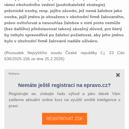
rámci obchodního vedení (podnikatelské strategie)
právnické osoby, resp. jejího závodu, jež nemá žalobce jako
osoba, jejíž jméno je obsaženo v obchodní firmě žalovaného,
právo ovlivňovat a nesouhlas žalobce s nimi proto nemůže
(bez dalšího) představovat takový závažný důvod, pro který
by nebylo spravedlivé po žalobci požadovat, aby jeho jméno
bylo v obchodní firmě žalované nadále užíváno.
(Rozsudek Nejvyššího soudu České republiky č.j. 23 Cdo
636/2025-156 ze dne 25.2.2026)
Reklama
Nemáte ještě registraci na epravo.cz?
Registrujte se, získejte řadu výhod a jako dárek Vám
zašleme aktuální online kurz na využití umělé inteligence v
praxi.
REGISTROVAT ZDE