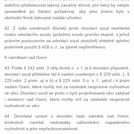
dalšího) představovat takový závažný důvod, pro který by nebylo
spravedlivé po žalobci požadovat, aby jeho jméno bylo v
obchodní firmě žalované nadále užíváno.
42. Z výše uvedených důvodů proto dovolací soud neshledal
úvahu odvolacího soudu (potažmo soudu prvního stupně, s jehož
právním posouzením se odvolací soud ztotožnil) ohledně splnění
podmínek použití § 428 o. z. za zjevně nepřiměřenou.
K námitkám vad řízení
43. Podle § 242 odst. 3 věty druhé o. s. ř. je-li dovolání přípustné,
dovolací soud přihlédne též k vadám uvedeným v § 229 odst. 1, §
229 odst. 2 písm. a) a b) a § 229 odst. 3 o. s. ř., jakož i k jiným
vadám řízení, které mohly mít za následek nesprávné rozhodnutí
ve věci. Dovolací soud se proto v nyní projednávané věci zabýval
i existencí vad řízení, které mohly mít za následek nesprávné
rozhodnutí ve věci.
44. Dovolatel vznesl v dovolání řadu námitek vad řízení,
konkrétně namítal nedostatky odůvodnění napadeného
rozhodnutí a jeho nepřezkoumatelnost.