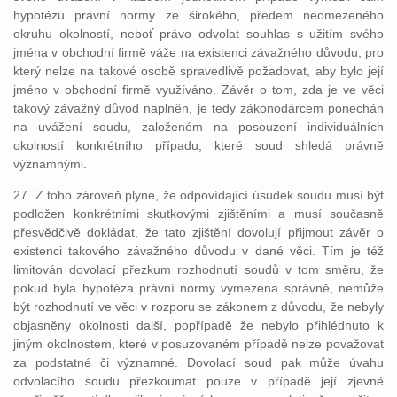
hypotézu právní normy ze širokého, předem neomezeného
okruhu okolností, neboť právo odvolat souhlas s užitím svého
jména v obchodní firmě váže na existenci závažného důvodu, pro
který nelze na takové osobě spravedlivě požadovat, aby bylo její
jméno v obchodní firmě využíváno. Závěr o tom, zda je ve věci
takový závažný důvod naplněn, je tedy zákonodárcem ponechán
na uvážení soudu, založeném na posouzení individuálních
okolností konkrétního případu, které soud shledá právně
významnými.
27. Z toho zároveň plyne, že odpovídající úsudek soudu musí být
podložen konkrétními skutkovými zjištěními a musí současně
přesvědčivě dokládat, že tato zjištění dovolují přijmout závěr o
existenci takového závažného důvodu v dané věci. Tím je též
limitován dovolací přezkum rozhodnutí soudů v tom směru, že
pokud byla hypotéza právní normy vymezena správně, nemůže
být rozhodnutí ve věci v rozporu se zákonem z důvodu, že nebyly
objasněny okolnosti další, popřípadě že nebylo přihlédnuto k
jiným okolnostem, které v posuzovaném případě nelze považovat
za podstatné či významné. Dovolací soud pak může úvahu
odvolacího soudu přezkoumat pouze v případě její zjevné