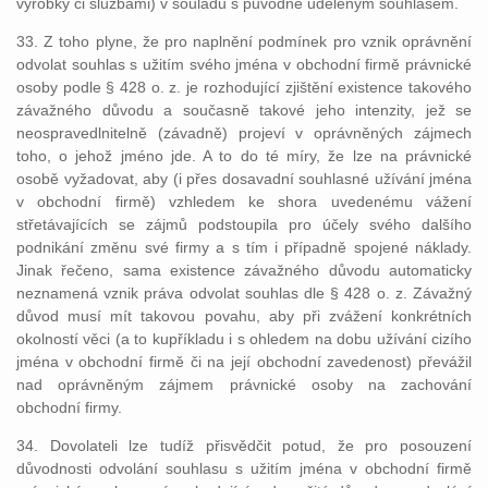
výrobky či službami) v souladu s původně uděleným souhlasem.
33. Z toho plyne, že pro naplnění podmínek pro vznik oprávnění
odvolat souhlas s užitím svého jména v obchodní firmě právnické
osoby podle § 428 o. z. je rozhodující zjištění existence takového
závažného důvodu a současně takové jeho intenzity, jež se
neospravedlnitelně (závadně) projeví v oprávněných zájmech
toho, o jehož jméno jde. A to do té míry, že lze na právnické
osobě vyžadovat, aby (i přes dosavadní souhlasné užívání jména
v obchodní firmě) vzhledem ke shora uvedenému vážení
střetávajících se zájmů podstoupila pro účely svého dalšího
podnikání změnu své firmy a s tím i případně spojené náklady.
Jinak řečeno, sama existence závažného důvodu automaticky
neznamená vznik práva odvolat souhlas dle § 428 o. z. Závažný
důvod musí mít takovou povahu, aby při zvážení konkrétních
okolností věci (a to kupříkladu i s ohledem na dobu užívání cizího
jména v obchodní firmě či na její obchodní zavedenost) převážil
nad oprávněným zájmem právnické osoby na zachování
obchodní firmy.
34. Dovolateli lze tudíž přisvědčit potud, že pro posouzení
důvodnosti odvolání souhlasu s užitím jména v obchodní firmě