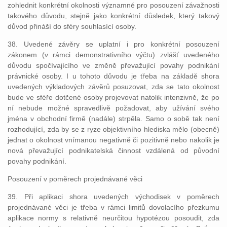
zohlednit konkrétní okolnosti významné pro posouzení závažnosti
takového důvodu, stejně jako konkrétní důsledek, který takový
důvod přináší do sféry souhlasící osoby.
38. Uvedené závěry se uplatní i pro konkrétní posouzení
zákonem (v rámci demonstrativního výčtu) zvlášť uvedeného
důvodu spočívajícího ve změně převažující povahy podnikání
právnické osoby. I u tohoto důvodu je třeba na základě shora
uvedených výkladových závěrů posuzovat, zda se tato okolnost
bude ve sféře dotčené osoby projevovat natolik intenzivně, že po
ní nebude možné spravedlivě požadovat, aby užívání svého
jména v obchodní firmě (nadále) strpěla. Samo o sobě tak není
rozhodující, zda by se z ryze objektivního hlediska mělo (obecně)
jednat o okolnost vnímanou negativně či pozitivně nebo nakolik je
nová převažující podnikatelská činnost vzdálená od původní
povahy podnikání.
Posouzení v poměrech projednávané věci
39. Při aplikaci shora uvedených východisek v poměrech
projednávané věci je třeba v rámci limitů dovolacího přezkumu
aplikace normy s relativně neurčitou hypotézou posoudit, zda