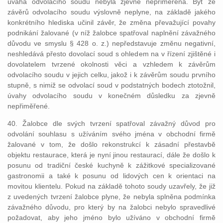
úvaha odvolacího soudu nebyla zjevně nepřiměřená. Byť ze
závěrů odvolacího soudu výslovně neplyne, na základě jakého
konkrétního hlediska učinil závěr, že změna převažující povahy
podnikání žalované (v níž žalobce spatřoval naplnění závažného
důvodu ve smyslu § 428 o. z.) nepředstavuje změnu negativní,
neshledává přesto dovolací soud s ohledem na v řízení zjištěné i
dovolatelem tvrzené okolnosti věci a vzhledem k závěrům
odvolacího soudu v jejich celku, jakož i k závěrům soudu prvního
stupně, s nimiž se odvolací soud v podstatných bodech ztotožnil,
úvahy odvolacího soudu v konečném důsledku za zjevně
nepřiměřené.
40. Žalobce dle svých tvrzení spatřoval závažný důvod pro
odvolání souhlasu s užíváním svého jména v obchodní firmě
žalované v tom, že došlo rekonstrukcí k zásadní přestavbě
objektu restaurace, která je nyní jinou restaurací, dále že došlo k
posunu od tradiční české kuchyně k zážitkové specializované
gastronomii a také k posunu od lidových cen k orientaci na
movitou klientelu. Pokud na základě tohoto soudy uzavřely, že již
z uvedených tvrzení žalobce plyne, že nebyla splněna podmínka
závažného důvodu, pro který by na žalobci nebylo spravedlivé
požadovat, aby jeho jméno bylo užíváno v obchodní firmě