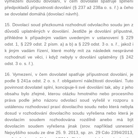
vymezení důvodu dovolání, v čem dovolatel spatřuje splnění
předpokladů přípustnosti dovolání (§ 237 až 238a o. s. ř.) a čeho
se dovolatel domáhá (dovolací návrh).
15. Dovolací soud přezkoumá rozhodnutí odvolacího soudu jen z
důvodů uplatněných v dovolání. Jestliže je dovolání přípustné,
přihlédne k případným vadám uvedeným v ustanovení § 229
odst. 1, § 229 odst. 2 písm. a) a b) a § 229 odst. 3 o. s. ř., jakož i
k jiným vadám řízení, které mohly mít za následek nesprávné
rozhodnutí ve věci, i když nebyly v dovolání uplatněny (§ 242
odst. 3 o. s. ř.).
16. Vymezení, v čem dovolatel spatřuje přípustnost dovolání, je
podle § 241a odst. 2 o. s. ř. obligatorní náležitostí dovolání. Tuto
povinnost dovolatel splní, koncipuje-li své dovolání tak, aby z jeho
obsahu bylo zřejmé, kterou otázku hmotného nebo procesního
práva podle jeho názoru odvolací soud vyřešil v rozporu s
ustálenou rozhodovací praxí dovolacího soudu nebo která nebyla
dosud v rozhodování dovolacího soudu vyřešena nebo která je
dovolacím soudem rozhodována rozdílně anebo má být
dovolacím soudem vyřešena jinak (srov. například usnesení
Nejvyššího soudu ze dne 25. 9. 2013, sp. zn. 29 Cdo 2394/2013,