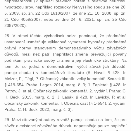
nepřiměřenosti (k aplikaci právních norem s relativně neurčitou
hypotézou srov. například rozsudky Nejvyššího soudu ze dne 20.
5. 2009, sp. zn. 22 Cdo 1618/2007, ze dne 21. 10. 2008, sp. zn.
21 Cdo 4059/2007, nebo ze dne 24. 6. 2021, sp. zn. 25 Cdo
2387/2020).
28. V rámci těchto východisek nelze pominout, že předmětné
ustanovení usměrňuje výkladové vymezení hypotézy předmětné
právní normy stanovením demonstrativního výčtu závažných
důvodů, mezi něž patří (například) změna převažující povahy
podnikání právnické osoby či změna její vlastnické struktury. Na
tom, že se jedná o demonstrativní výčet závažných důvodů,
panuje shoda i v komentářové literatuře (B. Havel: § 428. In
Melzer, F., Tégl, P. Občanský zákoník: velký komentář. Svazek III,
§ 419-654. Praha: Leges, 2014, marg. č. 3; J. Zapletal: § 428. In
Petrov, J. et al. Občanský zákoník: komentář. 2. vydání. Praha: C.
H. Beck, 2019, marg. č. 2; J. Lasák: § 428. In Lavický, P. et al.
Občanský zákoník: komentář. I. Obecná část (§ 1-654). 2. vydání.
Praha: C. H. Beck, 2022, marg. č. 3).
29. Mezi citovanými autory rovněž panuje shoda na tom, že pro
závěr o existenci závažného důvodu nepostačuje pouze naplnění