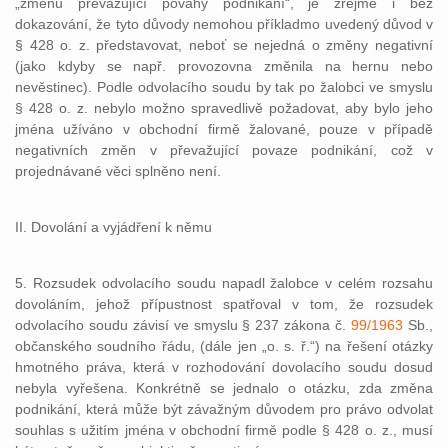
„změnu převažující povahy podnikání“, je zřejmé i bez
dokazování, že tyto důvody nemohou příkladmo uvedený důvod v
§ 428 o. z. představovat, neboť se nejedná o změny negativní
(jako kdyby se např. provozovna změnila na hernu nebo
nevěstinec). Podle odvolacího soudu by tak po žalobci ve smyslu
§ 428 o. z. nebylo možno spravedlivě požadovat, aby bylo jeho
jména užíváno v obchodní firmě žalované, pouze v případě
negativních změn v převažující povaze podnikání, což v
projednávané věci splněno není.
II. Dovolání a vyjádření k němu
5. Rozsudek odvolacího soudu napadl žalobce v celém rozsahu
dovoláním, jehož přípustnost spatřoval v tom, že rozsudek
odvolacího soudu závisí ve smyslu § 237 zákona č.
99/1963
Sb.,
občanského soudního řádu, (dále jen „o. s. ř.“) na řešení otázky
hmotného práva, která v rozhodování dovolacího soudu dosud
nebyla vyřešena. Konkrétně se jednalo o otázku, zda změna
podnikání, která může být závažným důvodem pro právo odvolat
souhlas s užitím jména v obchodní firmě podle § 428 o. z., musí