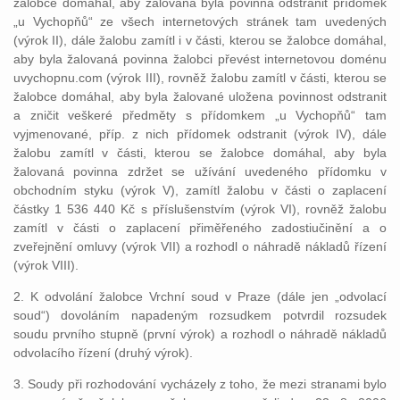
žalobce domáhal, aby žalovaná byla povinna odstranit přídomek
„u Vychopňů“ ze všech internetových stránek tam uvedených
(výrok II), dále žalobu zamítl i v části, kterou se žalobce domáhal,
aby byla žalovaná povinna žalobci převést internetovou doménu
uvychopnu.com (výrok III), rovněž žalobu zamítl v části, kterou se
žalobce domáhal, aby byla žalované uložena povinnost odstranit
a zničit veškeré předměty s přídomkem „u Vychopňů“ tam
vyjmenované, příp. z nich přídomek odstranit (výrok IV), dále
žalobu zamítl v části, kterou se žalobce domáhal, aby byla
žalovaná povinna zdržet se užívání uvedeného přídomku v
obchodním styku (výrok V), zamítl žalobu v části o zaplacení
částky 1 536 440 Kč s příslušenstvím (výrok VI), rovněž žalobu
zamítl v části o zaplacení přiměřeného zadostiučinění a o
zveřejnění omluvy (výrok VII) a rozhodl o náhradě nákladů řízení
(výrok VIII).
2. K odvolání žalobce Vrchní soud v Praze (dále jen „odvolací
soud“) dovoláním napadeným rozsudkem potvrdil rozsudek
soudu prvního stupně (první výrok) a rozhodl o náhradě nákladů
odvolacího řízení (druhý výrok).
3. Soudy při rozhodování vycházely z toho, že mezi stranami bylo