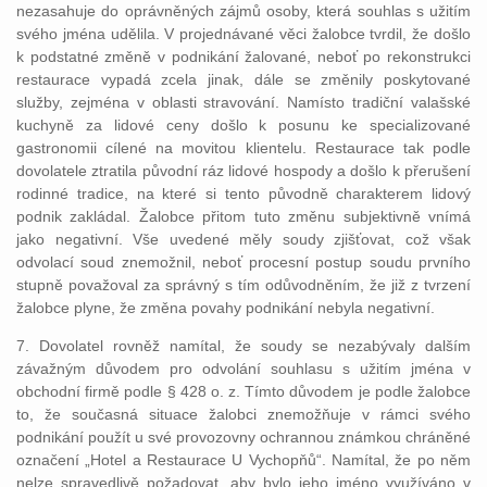
nezasahuje do oprávněných zájmů osoby, která souhlas s užitím
svého jména udělila. V projednávané věci žalobce tvrdil, že došlo
k podstatné změně v podnikání žalované, neboť po rekonstrukci
restaurace vypadá zcela jinak, dále se změnily poskytované
služby, zejména v oblasti stravování. Namísto tradiční valašské
kuchyně za lidové ceny došlo k posunu ke specializované
gastronomii cílené na movitou klientelu. Restaurace tak podle
dovolatele ztratila původní ráz lidové hospody a došlo k přerušení
rodinné tradice, na které si tento původně charakterem lidový
podnik zakládal. Žalobce přitom tuto změnu subjektivně vnímá
jako negativní. Vše uvedené měly soudy zjišťovat, což však
odvolací soud znemožnil, neboť procesní postup soudu prvního
stupně považoval za správný s tím odůvodněním, že již z tvrzení
žalobce plyne, že změna povahy podnikání nebyla negativní.
7. Dovolatel rovněž namítal, že soudy se nezabývaly dalším
závažným důvodem pro odvolání souhlasu s užitím jména v
obchodní firmě podle § 428 o. z. Tímto důvodem je podle žalobce
to, že současná situace žalobci znemožňuje v rámci svého
podnikání použít u své provozovny ochrannou známkou chráněné
označení „Hotel a Restaurace U Vychopňů“. Namítal, že po něm
nelze spravedlivě požadovat, aby bylo jeho jméno využíváno v