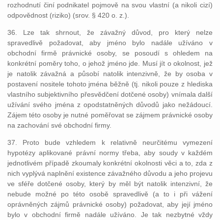
rozhodnutí činí podnikatel pojmově na svou vlastní (a nikoli cizí)
odpovědnost (riziko) (srov. § 420 o. z.).
36. Lze tak shrnout, že závažný důvod, pro který nelze
spravedlivě požadovat, aby jméno bylo nadále užíváno v
obchodní firmě právnické osoby, se posoudí s ohledem na
konkrétní poměry toho, o jehož jméno jde. Musí jít o okolnost, jež
je natolik závažná a působí natolik intenzivně, že by osoba v
postavení nositele tohoto jména běžně (tj. nikoli pouze z hlediska
vlastního subjektivního přesvědčení dotčené osoby) vnímala další
užívání svého jména z opodstatněných důvodů jako nežádoucí.
Zájem této osoby je nutné poměřovat se zájmem právnické osoby
na zachování své obchodní firmy.
37. Proto bude vzhledem k relativně neurčitému vymezení
hypotézy aplikované právní normy třeba, aby soudy v každém
jednotlivém případě zkoumaly konkrétní okolnosti věci a to, zda z
nich vyplývá naplnění existence závažného důvodu a jeho projevu
ve sféře dotčené osoby, který by měl být natolik intenzivní, že
nebude možné po této osobě spravedlivě (a to i při vážení
oprávněných zájmů právnické osoby) požadovat, aby její jméno
bylo v obchodní firmě nadále užíváno. Je tak nezbytné vždy