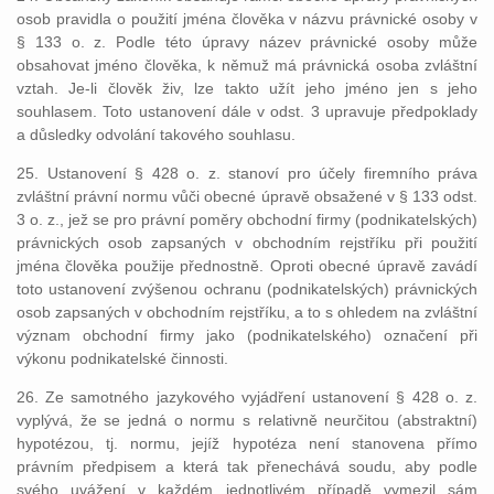
osob pravidla o použití jména člověka v názvu právnické osoby v
§ 133 o. z. Podle této úpravy název právnické osoby může
obsahovat jméno člověka, k němuž má právnická osoba zvláštní
vztah. Je-li člověk živ, lze takto užít jeho jméno jen s jeho
souhlasem. Toto ustanovení dále v odst. 3 upravuje předpoklady
a důsledky odvolání takového souhlasu.
25. Ustanovení § 428 o. z. stanoví pro účely firemního práva
zvláštní právní normu vůči obecné úpravě obsažené v § 133 odst.
3 o. z., jež se pro právní poměry obchodní firmy (podnikatelských)
právnických osob zapsaných v obchodním rejstříku při použití
jména člověka použije přednostně. Oproti obecné úpravě zavádí
toto ustanovení zvýšenou ochranu (podnikatelských) právnických
osob zapsaných v obchodním rejstříku, a to s ohledem na zvláštní
význam obchodní firmy jako (podnikatelského) označení při
výkonu podnikatelské činnosti.
26. Ze samotného jazykového vyjádření ustanovení § 428 o. z.
vyplývá, že se jedná o normu s relativně neurčitou (abstraktní)
hypotézou, tj. normu, jejíž hypotéza není stanovena přímo
právním předpisem a která tak přenechává soudu, aby podle
svého uvážení v každém jednotlivém případě vymezil sám