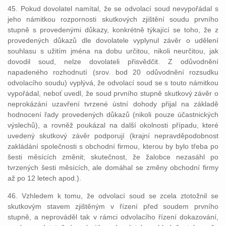
45. Pokud dovolatel namítal, že se odvolací soud nevypořádal s
jeho námitkou rozpornosti skutkových zjištění soudu prvního
stupně s provedenými důkazy, konkrétně týkající se toho, že z
provedených důkazů dle dovolatele vyplynul závěr o udělení
souhlasu s užitím jména na dobu určitou, nikoli neurčitou, jak
dovodil soud, nelze dovolateli přisvědčit. Z odůvodnění
napadeného rozhodnutí (srov. bod 20 odůvodnění rozsudku
odvolacího soudu) vyplývá, že odvolací soud se s touto námitkou
vypořádal, neboť uvedl, že soud prvního stupně skutkový závěr o
neprokázání uzavření tvrzené ústní dohody přijal na základě
hodnocení řady provedených důkazů (nikoli pouze účastnických
výslechů), a rovněž poukázal na další okolnosti případu, které
uvedený skutkový závěr podporují (krajní nepravděpodobnost
zakládání společnosti s obchodní firmou, kterou by bylo třeba po
šesti měsících změnit; skutečnost, že žalobce nezasáhl po
tvrzených šesti měsících, ale domáhal se změny obchodní firmy
až po 12 letech apod.).
46. Vzhledem k tomu, že odvolací soud se zcela ztotožnil se
skutkovým stavem zjištěným v řízení před soudem prvního
stupně, a neprováděl tak v rámci odvolacího řízení dokazování,