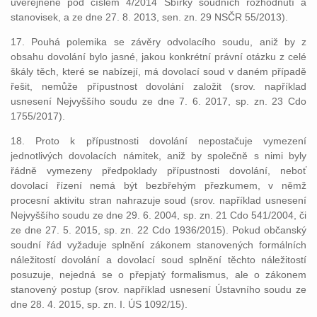
uveřejněné pod číslem 4/2014 Sbírky soudních rozhodnutí a
stanovisek, a ze dne 27. 8. 2013, sen. zn. 29 NSČR 55/2013).
17. Pouhá polemika se závěry odvolacího soudu, aniž by z
obsahu dovolání bylo jasné, jakou konkrétní právní otázku z celé
škály těch, které se nabízejí, má dovolací soud v daném případě
řešit, nemůže přípustnost dovolání založit (srov. například
usnesení Nejvyššího soudu ze dne 7. 6. 2017, sp. zn. 23 Cdo
1755/2017).
18. Proto k přípustnosti dovolání nepostačuje vymezení
jednotlivých dovolacích námitek, aniž by společně s nimi byly
řádně vymezeny předpoklady přípustnosti dovolání, neboť
dovolací řízení nemá být bezbřehým přezkumem, v němž
procesní aktivitu stran nahrazuje soud (srov. například usnesení
Nejvyššího soudu ze dne 29. 6. 2004, sp. zn. 21 Cdo 541/2004, či
ze dne 27. 5. 2015, sp. zn. 22 Cdo 1936/2015). Pokud občanský
soudní řád vyžaduje splnění zákonem stanovených formálních
náležitostí dovolání a dovolací soud splnění těchto náležitostí
posuzuje, nejedná se o přepjatý formalismus, ale o zákonem
stanovený postup (srov. například usnesení Ústavního soudu ze
dne 28. 4. 2015, sp. zn. I. ÚS 1092/15).