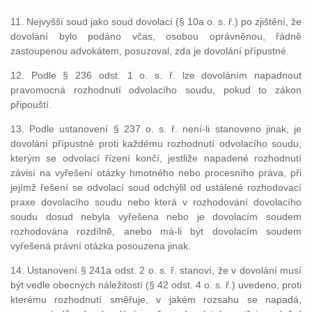
11. Nejvyšší soud jako soud dovolací (§ 10a o. s. ř.) po zjištění, že
dovolání bylo podáno včas, osobou oprávněnou, řádně
zastoupenou advokátem, posuzoval, zda je dovolání přípustné.
12. Podle § 236 odst. 1 o. s. ř. lze dovoláním napadnout
pravomocná rozhodnutí odvolacího soudu, pokud to zákon
připouští.
13. Podle ustanovení § 237 o. s. ř. není-li stanoveno jinak, je
dovolání přípustné proti každému rozhodnutí odvolacího soudu,
kterým se odvolací řízení končí, jestliže napadené rozhodnutí
závisí na vyřešení otázky hmotného nebo procesního práva, při
jejímž řešení se odvolací soud odchýlil od ustálené rozhodovací
praxe dovolacího soudu nebo která v rozhodování dovolacího
soudu dosud nebyla vyřešena nebo je dovolacím soudem
rozhodována rozdílně, anebo má-li být dovolacím soudem
vyřešená právní otázka posouzena jinak.
14. Ustanovení § 241a odst. 2 o. s. ř. stanoví, že v dovolání musí
být vedle obecných náležitostí (§ 42 odst. 4 o. s. ř.) uvedeno, proti
kterému rozhodnutí směřuje, v jakém rozsahu se napadá,