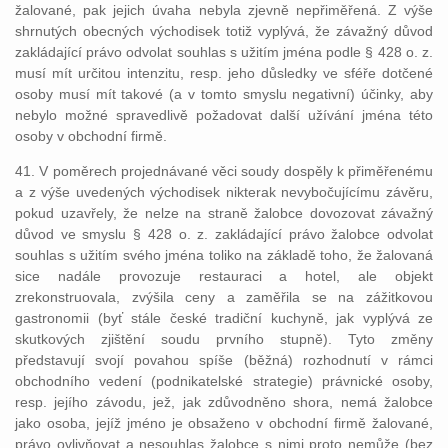
žalované, pak jejich úvaha nebyla zjevně nepřiměřená. Z výše
shrnutých obecných východisek totiž vyplývá, že závažný důvod
zakládající právo odvolat souhlas s užitím jména podle § 428 o. z.
musí mít určitou intenzitu, resp. jeho důsledky ve sféře dotčené
osoby musí mít takové (a v tomto smyslu negativní) účinky, aby
nebylo možné spravedlivě požadovat další užívání jména této
osoby v obchodní firmě.
41. V poměrech projednávané věci soudy dospěly k přiměřenému
a z výše uvedených východisek nikterak nevybočujícímu závěru,
pokud uzavřely, že nelze na straně žalobce dovozovat závažný
důvod ve smyslu § 428 o. z. zakládající právo žalobce odvolat
souhlas s užitím svého jména toliko na základě toho, že žalovaná
sice nadále provozuje restauraci a hotel, ale objekt
zrekonstruovala, zvýšila ceny a zaměřila se na zážitkovou
gastronomii (byť stále české tradiční kuchyně, jak vyplývá ze
skutkových zjištění soudu prvního stupně). Tyto změny
představují svojí povahou spíše (běžná) rozhodnutí v rámci
obchodního vedení (podnikatelské strategie) právnické osoby,
resp. jejího závodu, jež, jak zdůvodněno shora, nemá žalobce
jako osoba, jejíž jméno je obsaženo v obchodní firmě žalované,
právo ovlivňovat a nesouhlas žalobce s nimi proto nemůže (bez