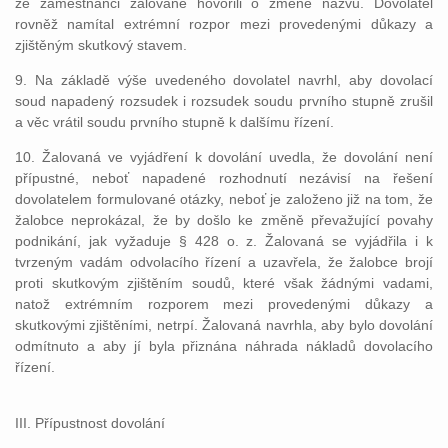
že zaměstnanci žalované hovořili o změně názvu. Dovolatel
rovněž namítal extrémní rozpor mezi provedenými důkazy a
zjištěným skutkový stavem.
9. Na základě výše uvedeného dovolatel navrhl, aby dovolací
soud napadený rozsudek i rozsudek soudu prvního stupně zrušil
a věc vrátil soudu prvního stupně k dalšímu řízení.
10. Žalovaná ve vyjádření k dovolání uvedla, že dovolání není
přípustné, neboť napadené rozhodnutí nezávisí na řešení
dovolatelem formulované otázky, neboť je založeno již na tom, že
žalobce neprokázal, že by došlo ke změně převažující povahy
podnikání, jak vyžaduje § 428 o. z. Žalovaná se vyjádřila i k
tvrzeným vadám odvolacího řízení a uzavřela, že žalobce brojí
proti skutkovým zjištěním soudů, které však žádnými vadami,
natož extrémním rozporem mezi provedenými důkazy a
skutkovými zjištěními, netrpí. Žalovaná navrhla, aby bylo dovolání
odmítnuto a aby jí byla přiznána náhrada nákladů dovolacího
řízení.
III. Přípustnost dovolání