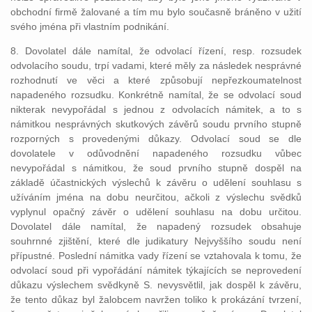
obchodní firmě žalované a tím mu bylo současně bráněno v užití
svého jména při vlastním podnikání.
8. Dovolatel dále namítal, že odvolací řízení, resp. rozsudek
odvolacího soudu, trpí vadami, které měly za následek nesprávné
rozhodnutí ve věci a které způsobují nepřezkoumatelnost
napadeného rozsudku. Konkrétně namítal, že se odvolací soud
nikterak nevypořádal s jednou z odvolacích námitek, a to s
námitkou nesprávných skutkových závěrů soudu prvního stupně
rozporných s provedenými důkazy. Odvolací soud se dle
dovolatele v odůvodnění napadeného rozsudku vůbec
nevypořádal s námitkou, že soud prvního stupně dospěl na
základě účastnických výslechů k závěru o udělení souhlasu s
užíváním jména na dobu neurčitou, ačkoli z výslechu svědků
vyplynul opačný závěr o udělení souhlasu na dobu určitou.
Dovolatel dále namítal, že napadený rozsudek obsahuje
souhrnné zjištění, které dle judikatury Nejvyššího soudu není
přípustné. Poslední námitka vady řízení se vztahovala k tomu, že
odvolací soud při vypořádání námitek týkajících se neprovedení
důkazu výslechem svědkyně S. nevysvětlil, jak dospěl k závěru,
že tento důkaz byl žalobcem navržen toliko k prokázání tvrzení,