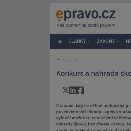
ČLÁNKY
ZÁKONY
N
7. 5. 2012
Konkurs a náhrada šk
V situaci, kdy se věřitel nedomáhá p
pro závěr o výši škody i zpráva správ
vyloučí možnost uspokojení věřitelo
náhrady škody, bez zřetele k tomu, ž
stadiu schválení konečné zprávy nebo