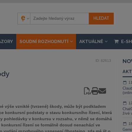
ÁZORY
SOUDNÍ ROZHODNUTÍ
AKTUÁLNĚ
E-S
NO
ID: 82613
AKT
ody
1
Claud
(onli
1
lné výše vzniklé (tvrzené) škody, může být podkladem
ChatG
ce konkursní podstaty o stavu konkursního řízení, která
živé 
vy pohledávky v konkursu v rozsahu, v němž se domáhá
1
e konkursní řízení se formálně dosud nenachází ve
Gemin
 vydání rozvrhového usnesení (lhostejno, zda má jít o