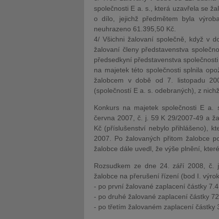
společnosti E a. s., která uzavřela se 
o dílo, jejichž předmětem byla výroba
neuhrazeno 61.395,50 Kč.
4/ Všichni žalovaní společně, když v d
žalovaní členy představenstva společnos
předsedkyní představenstva společnosti 
na majetek této společnosti splnila op
žalobcem v době od 7. listopadu 20
(společností E a. s. odebraných), z nic
Konkurs na majetek společnosti E a. 
června 2007, č. j. 59 K 29/2007-49 a ža
Kč (příslušenství nebylo přihlášeno), k
2007. Po žalovaných přitom žalobce p
žalobce dále uvedl, že výše plnění, kte
Rozsudkem ze dne 24. září 2008, č. 
žalobce na přerušení řízení (bod I. výro
- po první žalované zaplacení částky 7.4
- po druhé žalované zaplacení částky 72.
- po třetím žalovaném zaplacení částky 