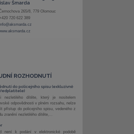
UDNÍ ROZHODNUTÍ
édnutí do policejního spisu (exkluzivně
předplatitele)
i nezletilého dítěte, který je nositelem
ovské odpovědnosti v plném rozsahu, nelze
ít přístup do policejního spisu, vedeného z
u zranění nezletilého dítěte,...
or
d není k podání v elektronické podobě