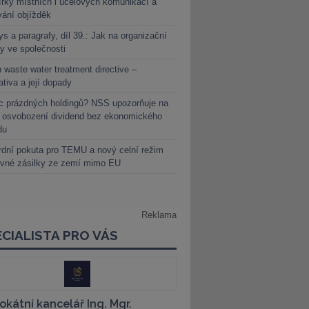
rky místních i účelových komunikací a
vání objížděk
s a paragrafy, díl 39.: Jak na organizační
y ve společnosti
 waste water treatment directive –
lativa a její dopady
c prázdných holdingů? NSS upozorňuje na
y osvobození dividend bez ekonomického
du
dní pokuta pro TEMU a nový celní režim
evné zásilky ze zemí mimo EU