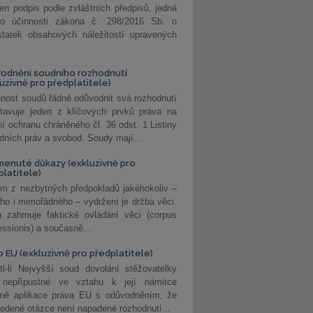
jen podpis podle zvláštních předpisů, jedná
o účinnosti zákona č. 298/2016 Sb. o
statek obsahových náležitostí upravených
odnění soudního rozhodnutí
luzivně pro předplatitele)
nost soudů řádně odůvodnit svá rozhodnutí
stavuje jeden z klíčových prvků práva na
í ochranu chráněného čl. 36 odst. 1 Listiny
dních práv a svobod. Soudy mají...
enuté důkazy (exkluzivně pro
platitele)
m z nezbytných předpokladů jakéhokoliv –
ho i mimořádného – vydržení je držba věci.
 zahrnuje faktické ovládání věci (corpus
ssionis) a současně...
o EU (exkluzivně pro předplatitele)
l-li Nejvyšší soud dovolání stěžovatelky
 nepřípustné ve vztahu k její námitce
dně aplikace práva EU s odůvodněním, že
edené otázce není napadené rozhodnutí...