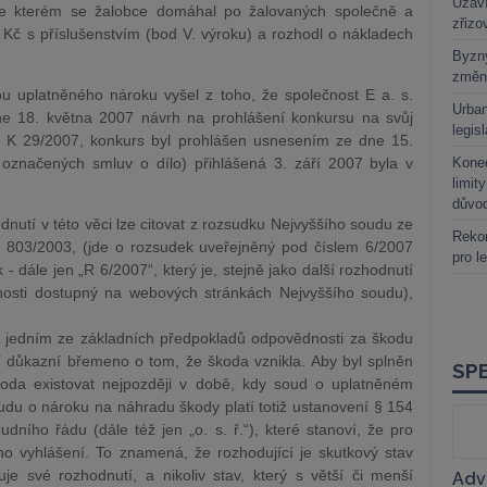
Uzaví
ve kterém se žalobce domáhal po žalovaných společně a
zřizo
 Kč s příslušenstvím (bod V. výroku) a rozhodl o nákladech
Byzny
změn
u uplatněného nároku vyšel z toho, že společnost E a. s.
Urban
e 18. května 2007 návrh na prohlášení konkursu na svůj
legis
9 K 29/2007, konkurs byl prohlášen usnesením ze dne 15.
označených smluv o dílo) přihlášená 3. září 2007 byla v
Kone
limit
.
důvo
nutí v této věci lze citovat z rozsudku Nejvyššího soudu ze
Rekor
 803/2003, (jde o rozsudek uveřejněný pod číslem 6/2007
pro l
- dále jen „R 6/2007“, který je, stejně jako další rozhodnutí
nosti dostupný na webových stránkách Nejvyššího soudu),
 jedním ze základních předpokladů odpovědnosti za škodu
í důkazní břemeno o tom, že škoda vznikla. Aby byl splněn
oda existovat nejpozději v době, kdy soud o uplatněném
udu o nároku na náhradu škody platí totiž ustanovení § 154
ního řádu (dále též jen „o. s. ř.“), které stanoví, že pro
ho vyhlášení. To znamená, že rozhodující je skutkový stav
je své rozhodnutí, a nikoliv stav, který s větší či menší