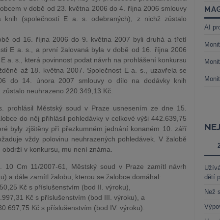
žalobcem v době od 23. května 2006 do 4. října 2006 smlouvy
MAG
 knih (společností E a. s. odebraných), z nichž zůstalo
AI pr
obě od 16. října 2006 do 9. května 2007 byli druhá a třetí
Monit
ti E a. s., a první žalovaná byla v době od 16. října 2006
E a. s., která povinnost podat návrh na prohlášení konkursu
Monit
ožděně až 18. května 2007. Společnost E a. s., uzavřela se
Monit
06 do 14. února 2007 smlouvy o dílo na dodávky knih
hž zůstalo neuhrazeno 220.349,13 Kč.
s. prohlásil Městský soud v Praze usnesením ze dne 15.
lobce do něj přihlásil pohledávky v celkové výši 442.639,75
NE
teré byly zjištěny při přezkumném jednání konaném 10. září
ožaduje vždy polovinu neuhrazených pohledávek. V žalobě
ré obdrží v konkursu, mu není známa.
j. 10 Cm 11/2007-61, Městský soud v Praze zamítl návrh
Užívá
ku) a dále zamítl žalobu, kterou se žalobce domáhal:
dětí 
50,25 Kč s příslušenstvím (bod II. výroku),
Než s
997,31 Kč s příslušenstvím (bod III. výroku), a
Výpo
30.697,75 Kč s příslušenstvím (bod IV. výroku).