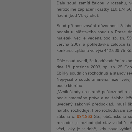
Dále soud zamítl žalobu v rozsahu, 
nerozdílně zaplacení částky 110.174,56
řízení (bod VI. výroku).
Soud při posuzování důvodnosti žalobo
podala u Městského soudu v Praze dn
majetek, věc je vedena pod sp. zn. 5
června 2007 a pohledávka žalobce (z 
konkursu zjištěna ve výši 442.639,75 Kč
Dále soud uvedl, že k odůvodnění rozhod
dne 18. prosince 2003, sp. zn. 25 Cdo
Sbírky soudních rozhodnutí a stanovisek 
Nejvyššího soudu zmíněná níže, veřej
podle kterého:
„Vznik škody na straně poškozeného je
podle hmotného práva a na žalobci lež
uvedený zákonný předpoklad, musí šk
nároku rozhoduje. I pro rozhodování so
zákona č.
99/1963
Sb., občanského soud
rozsudek je rozhodující stav v době je
věci, jaký je v době, kdy soud vyhlašu