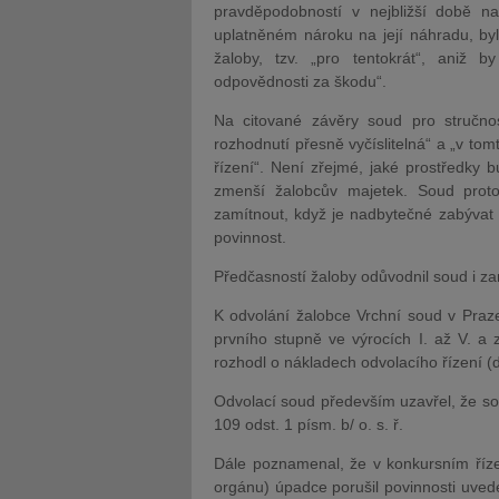
pravděpodobností v nejbližší době n
uplatněném nároku na její náhradu, by
žaloby, tzv. „pro tentokrát“, aniž 
odpovědnosti za škodu“.
Na citované závěry soud pro stručno
rozhodnutí přesně vyčíslitelná“ a „v to
řízení“. Není zřejmé, jaké prostředky 
zmenší žalobcův majetek. Soud prot
zamítnout, když je nadbytečné zabývat s
povinnost.
Předčasností žaloby odůvodnil soud i za
K odvolání žalobce Vrchní soud v Praz
prvního stupně ve výrocích I. až V. a z
rozhodl o nákladech odvolacího řízení (
Odvolací soud především uzavřel, že sou
109 odst. 1 písm. b/ o. s. ř.
Dále poznamenal, že v konkursním řízen
orgánu) úpadce porušil povinnosti uvede