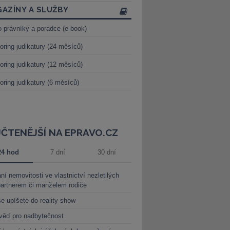
AZÍNY A SLUŽBY
o právníky a poradce (e-book)
oring judikatury (24 měsíců)
oring judikatury (12 měsíců)
oring judikatury (6 měsíců)
JČTENĚJŠÍ NA EPRAVO.CZ
24 hod
7 dní
30 dní
ní nemovitosti ve vlastnictví nezletilých
partnerem či manželem rodiče
e upíšete do reality show
věď pro nadbytečnost