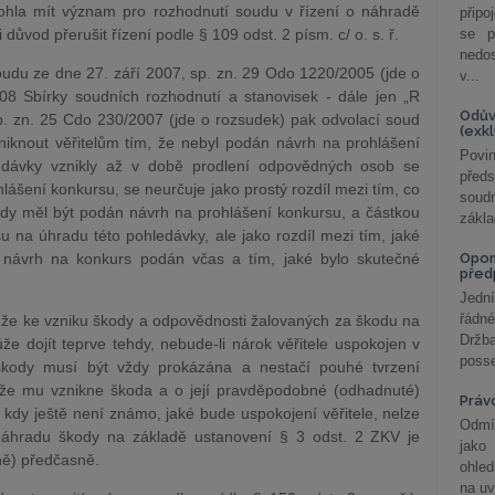
ohla mít význam pro rozhodnutí soudu v řízení o náhradě
připo
 důvod přerušit řízení podle § 109 odst. 2 písm. c/ o. s. ř.
se p
nedo
udu ze dne 27. září 2007, sp. zn. 29 Odo 1220/2005 (jde o
v...
8 Sbírky soudních rozhodnutí a stanovisek - dále jen „R
Odův
p. zn. 25 Cdo 230/2007 (jde o rozsudek) pak odvolací soud
(exk
niknout věřitelům tím, že nebyl podán návrh na prohlášení
Povin
ledávky vznikly až v době prodlení odpovědných osob se
před
lášení konkursu, se neurčuje jako prostý rozdíl mezi tím, co
soudn
, kdy měl být podán návrh na prohlášení konkursu, a částkou
zákla
su na úhradu této pohledávky, ale jako rozdíl mezi tím, jaké
l návrh na konkurs podán včas a tím, jaké bylo skutečné
Opom
před
Jední
řádné
 že ke vzniku škody a odpovědnosti žalovaných za škodu na
Držba
e dojít teprve tehdy, nebude-li nárok věřitele uspokojen v
posse
 škody musí být vždy prokázána a nestačí pouhé tvrzení
 že mu vznikne škoda a o její pravděpodobné (odhadnuté)
Práv
kdy ještě není známo, jaké bude uspokojení věřitele, nelze
Odmít
náhradu škody na základě ustanovení § 3 odst. 2 ZKV je
jako
ně) předčasně.
ohle
na uv