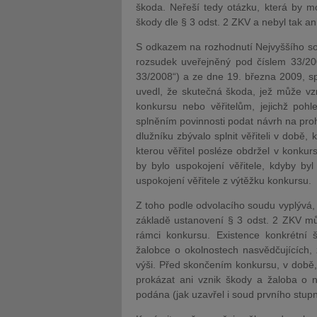
škoda. Neřeší tedy otázku, která by m
škody dle § 3 odst. 2 ZKV a nebyl tak ani
S odkazem na rozhodnutí Nejvyššího so
rozsudek uveřejněný pod číslem 33/200
33/2008“) a ze dne 19. března 2009, s
uvedl, že skutečná škoda, jež může vz
konkursu nebo věřitelům, jejichž poh
splněním povinnosti podat návrh na proh
dlužníku zbývalo splnit věřiteli v době
kterou věřitel posléze obdržel v konkur
by bylo uspokojení věřitele, kdyby by
uspokojení věřitele z výtěžku konkursu.
Z toho podle odvolacího soudu vyplývá,
základě ustanovení § 3 odst. 2 ZKV můž
rámci konkursu. Existence konkrétní
žalobce o okolnostech nasvědčujících,
výši. Před skončením konkursu, v době, 
prokázat ani vznik škody a žaloba o 
podána (jak uzavřel i soud prvního stup