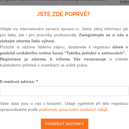
(onli
2
JSTE ZDE POPRVÉ?
Prakt
smluv
bliky sp.zn. 29 Cdo 4968/2009, ze dne 11.4.2012)
Vítejte na internetovém serveru epravo.cz. Jsme zdroj informací jak
0
 právní věci žalobce S. Press s. r. o., se sídlem v P., proti
pro laiky, tak i pro právníky profesionály.
Zaregistrujte se u nás a
Prakt
, všem zastoupeným Mgr. G. B., advokátkou, se sídlem v P., o
získejte zdarma řadu výhod.
judik
lušenstvím, vedené u Městského soudu v Praze pod sp. zn.
Protože si vážíme Vašeho zájmu, dostanete k registraci
dárek v
i rozsudku Vrchního soudu v Praze ze dne 18. června 2009,
podobě unikátního online kurzu "Taktika jednání o smlouvách".
ání žalobce proti prvnímu výroku rozsudku Vrchního soudu v
ONL
Registrace je zdarma, k ničemu Vás nezavazuje
a získáte
Cmo 546/2008-87, se odmítá v rozsahu, v němž odvolací soud
každodenní přehled o novinkách ve světě práva.
Vnos
tského soudu v Praze ze dne 24. září 2008, č. j. 10 Cm
valor
ek Vrchního soudu v Praze ze dne 18. června 2009, č. j. 7
soud
E-mailová adresa:
*
u té části prvního výroku, kterou odvolací soud potvrdil
Výpo
e 24. září 2008, č. j. 10 Cm 11/2007-61, v bodech I. a II.
neom
I. výroku zrušuje rozsudek Městského soudu v Praze ze dne
. Věc se ve zrušeném rozsahu vrací soudu prvního stupně k
Nová 
Vaše data jsou u nás v bezpečí. Údaje vyplněné při této registraci
zpracováváme podle
podmínek zpracování osobních údajů
Změn
energ
šířenou podáním z 23. září 2008 (č. l. 52) se žalobce (V.p.
Čern