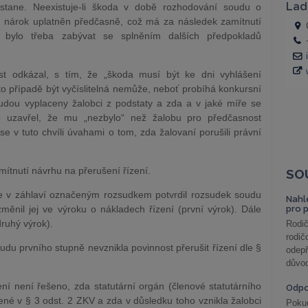
astane. Neexistuje-li škoda v době rozhodování soudu o
l nárok uplatněn předčasně, což má za následek zamítnutí
by bylo třeba zabývat se splněním dalších předpokladů
st odkázal, s tím, že „škoda musí být ke dni vyhlášení
mto případě být vyčíslitelná nemůže, neboť probíhá konkursní
budou vyplaceny žalobci z podstaty a zda a v jaké míře se
o uzavřel, že mu „nezbylo“ než žalobu pro předčasnost
e v tuto chvíli úvahami o tom, zda žalovaní porušili právní
mítnutí návrhu na přerušení řízení.
SO
e v záhlaví označeným rozsudkem potvrdil rozsudek soudu
Nahl
měnil jej ve výroku o nákladech řízení (první výrok). Dále
pro 
druhý výrok).
Rodič
rodič
du prvního stupně nevznikla povinnost přerušit řízení dle §
odepř
důvod
í není řešeno, zda statutární orgán (členové statutárního
Odp
né v § 3 odst. 2 ZKV a zda v důsledku toho vznikla žalobci
Poku