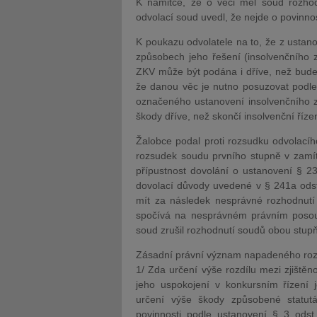
K námitce, že o věci měl soud rozhod
odvolací soud uvedl, že nejde o povinno
K poukazu odvolatele na to, že z ustan
způsobech jeho řešení (insolvenčního 
ZKV může být podána i dříve, než bude 
že danou věc je nutno posuzovat podle
označeného ustanovení insolvenčního 
škody dříve, než skončí insolvenční řízen
Žalobce podal proti rozsudku odvolacíh
rozsudek soudu prvního stupně v zamíta
přípustnost dovolání o ustanovení § 237
dovolací důvody uvedené v § 241a odst. 
mít za následek nesprávné rozhodnutí
spočívá na nesprávném právním posouz
soud zrušil rozhodnutí soudů obou stupň
Zásadní právní význam napadeného rozho
1/ Zda určení výše rozdílu mezi zjištěn
jeho uspokojení v konkursním řízení
určení výše škody způsobené statut
povinnosti podle ustanovení § 3 ods