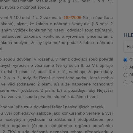
nout mezitímním rozsudkem (dle § 152 odst. 2 o s. ř.),
st, nýbrž o možnost soudu.
ovení § 100 odst. 1 a 2 zákona č.
182/2006
Sb., o úpadku a
zákona), plyne, že žaloba o náhradu škody dle § 3 odst. 2
znám výtěžek konkursního řízení, odvolací soud zdůraznil,
HLE
 ustanovení zákona o konkursu a vyrovnání, přičemž ani z
zákona neplyne, že by bylo možné podat žalobu o náhradu
í.
o soudu dovolání v rozsahu, v němž odvolací soud potvrdil
O
vých výrocích o věci samé (ve výrocích II. až V.), opíraje
A
 odst. 1 písm. c/, odst. 3 o. s. ř., namítaje, že jsou dány
A
2 o. s. ř., tedy, že řízení je postiženo vadou, která mohla
In
 ve věci (odstavec 2 písm. a/) a že napadené rozhodnutí
ení věci (odstavec 2 písm. b/) a požaduje, aby Nejvyšší
ů a věc vrátil soudu prvního stupně k dalšímu řízení.
dnutí přisuzuje dovolatel řešení následujících otázek:
ou výší pohledávky žalobce jako konkursního věřitele a výší
 je nezbytným (výchozím či základním) předpokladem pro
árním orgánem (členem statutárního orgánu) porušením
t. 2 ZKV a zda dočasná neznalost tohoto předpokladu v