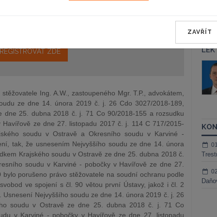
epravo.cz?
a jako dárek Vám zašleme aktuální online kurz na využití
ZAVŘÍT
LEK
REGISTROVAT ZDE
áš Sokol
JUDr. Martin Maisner, Ph.D.,
MCIArb
ktora
Kurzy lektora
i stěžovatele Ing. A.W., zastoupeného Mgr. T.P., advokátem,
soudu ze dne 14. února 2019 č. j. 26 Cdo 3027/2018-189,
e dne 25. dubna 2018 č. j. 71 Co 90/2018-155 a rozsudku
 Havířově ze dne 27. listopadu 2017 č. j. 114 C 717/2015-
KON
ajského soudu v Ostravě a Okresního soudu v Karviné -
zení, tak, že usnesením Nejvyššího soudu ze dne 14. února
0
udkem Krajského soudu v Ostravě ze dne 25. dubna 2018 č.
Trest
esního soudu v Karviné - pobočky v Havířově ze dne 27.
0
0 bylo porušeno právo stěžovatele na soudní ochranu podle
Daňov
 svobod ve spojení s čl. 90 větou první Ústavy, jakož i čl. 2
d. Usnesení Nejvyššího soudu ze dne 14. února 2019 č. j. 26
ého soudu v Ostravě ze dne 25. dubna 2018 č. j. 71 Co
du v Karviné - pobočky v Havířově ze dne 27. listopadu