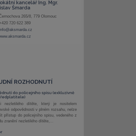
UDNÍ ROZHODNUTÍ
édnutí do policejního spisu (exkluzivně
předplatitele)
i nezletilého dítěte, který je nositelem
ovské odpovědnosti v plném rozsahu, nelze
ít přístup do policejního spisu, vedeného z
u zranění nezletilého dítěte,...
or