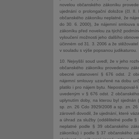
novelou občanského zákoníku proved
ujednání o prolongační doložce (čl. II
občanského zákoníku neplatné, že nájem
do 30. 6. 2000), že nájemní smlouva 
zákoníku před novelou za týchž podmín
vyloučení možnosti jeho dalšího obnove
účinném od 31. 3. 2006 a že stěžovatel
v souladu s výše popsanou judikaturou.
10. Nejvyšší soud uvedl, že v jeho roz
občanského zákoníku provedenou zá
obecné ustanovení § 676 odst. 2 obč
nájemní smlouvy uzavřené na dobu urči
platilo i pro nájem bytu. Nepostupoval-l
uvedeným v § 676 odst. 2 občanského 
uplynutím doby, na kterou byl sjednán 
sp. zn. 26 Cdo 3929/2008 a sp. zn. 26
zároveň dovodil, že ujednání, které v
a úhrad za služby (oddělitelné podle 
neplatné podle § 39 občanského zák
zákoníku) i podle § 37 občanského zá