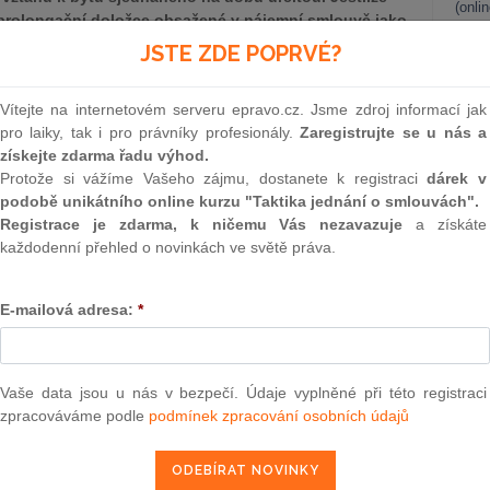
(onli
prolongační doložce obsažené v nájemní smlouvě jako
ončení nájemního poměru, porušily čl. 2 odst. 3 Listiny
2
JSTE ZDE POPRVÉ?
 důsledku toho soudy neposkytly stěžovateli ochranu
Prakt
smluv
tele na soudní ochranu podle čl. 36 odst. 1 Listiny
Vítejte na internetovém serveru epravo.cz. Jsme zdroj informací jak
 čl. 90 větou první Ústavy České republiky.
0
pro laiky, tak i pro právníky profesionály.
Zaregistrujte se u nás a
Prakt
získejte zdarma řadu výhod.
ynoucí z čl. 2 odst. 3 Listiny základních práv a svobod nelze
judik
Protože si vážíme Vašeho zájmu, dostanete k registraci
dárek v
b., občanský zákoník, ve znění účinném od 31. 3. 2006,
podobě unikátního online kurzu "Taktika jednání o smlouvách".
avřených před 31. 3. 2006 byla po tomto datu vyloučena
ONL
Registrace je zdarma, k ničemu Vás nezavazuje
a získáte
mce, podle níž může dojít k prodlužování (prolongaci)
každodenní přehled o novinkách ve světě práva.
 dobu určitou. Jestliže obecné soudy posoudily ujednání o
Vnos
 smlouvě jako neplatné a z toho dovodily závěr o skončení
valor
soud
3 Listiny základních práv a svobod. Jelikož v důsledku toho
E-mailová adresa:
*
eho právům, porušily i právo stěžovatele na soudní ochranu
Výpo
 práv a svobod ve spojení s čl. 90 větou první Ústavy České
neom
Nová 
Vaše data jsou u nás v bezpečí. Údaje vyplněné při této registraci
 sp.zn. III.ÚS 1593/19, ze dne 22.10.2019)
zpracováváme podle
podmínek zpracování osobních údajů
Změn
energ
Čern