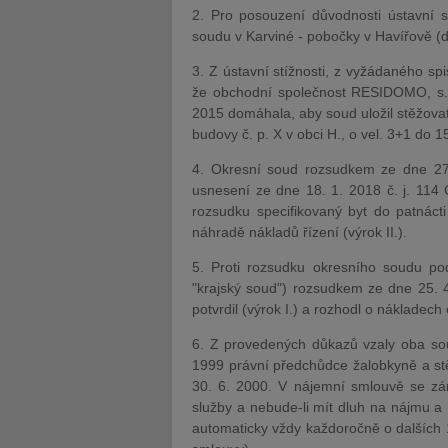
2. Pro posouzení důvodnosti ústavní s
soudu v Karviné - pobočky v Havířově (d
3. Z ústavní stížnosti, z vyžádaného s
že obchodní společnost RESIDOMO, s. 
2015 domáhala, aby soud uložil stěžovate
budovy č. p. X v obci H., o vel. 3+1 do 1
4. Okresní soud rozsudkem ze dne 27
usnesení ze dne 18. 1. 2018 č. j. 114 C
rozsudku specifikovaný byt do patnáct
náhradě nákladů řízení (výrok II.).
5. Proti rozsudku okresního soudu pod
"krajský soud") rozsudkem ze dne 25. 
potvrdil (výrok I.) a rozhodl o nákladech 
6. Z provedených důkazů vzaly oba sou
1999 právní předchůdce žalobkyně a st
30. 6. 2000. V nájemní smlouvě se zár
služby a nebude-li mít dluh na nájmu a 
automaticky vždy každoročně o dalších 1