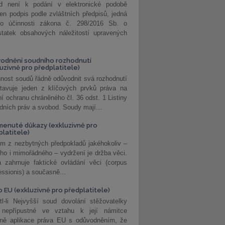
d není k podání v elektronické podobě
jen podpis podle zvláštních předpisů, jedná
o účinnosti zákona č. 298/2016 Sb. o
statek obsahových náležitostí upravených
odnění soudního rozhodnutí
luzivně pro předplatitele)
nost soudů řádně odůvodnit svá rozhodnutí
stavuje jeden z klíčových prvků práva na
í ochranu chráněného čl. 36 odst. 1 Listiny
dních práv a svobod. Soudy mají...
enuté důkazy (exkluzivně pro
platitele)
m z nezbytných předpokladů jakéhokoliv –
ho i mimořádného – vydržení je držba věci.
 zahrnuje faktické ovládání věci (corpus
ssionis) a současně...
o EU (exkluzivně pro předplatitele)
l-li Nejvyšší soud dovolání stěžovatelky
 nepřípustné ve vztahu k její námitce
dně aplikace práva EU s odůvodněním, že