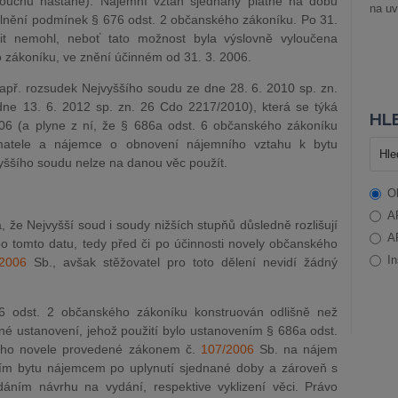
doucnu nastane). Nájemní vztah sjednaný platně na dobu
na uv
plnění podmínek § 676 odst. 2 občanského zákoníku. Po 31.
it nemohl, neboť tato možnost byla výslovně vyloučena
 zákoníku, ve znění účinném od 31. 3. 2006.
např. rozsudek Nejvyššího soudu ze dne 28. 6. 2010 sp. zn.
e 13. 6. 2012 sp. zn. 26 Cdo 2217/2010), která se týká
HLE
06 (a plyne z ní, že § 686a odst. 6 občanského zákoníku
ímatele a nájemce o obnovení nájemního vztahu k bytu
yššího soudu nelze na danou věc použít.
O
A
á, že Nejvyšší soud i soudy nižších stupňů důsledně rozlišují
A
o tomto datu, tedy před či po účinnosti novely občanského
In
/2006
Sb., avšak stěžovatel pro toto dělení nevidí žádný
76 odst. 2 občanského zákoníku konstruován odlišně než
é ustanovení, jehož použití bylo ustanovením § 686a odst.
eho novele provedené zákonem č.
107/2006
Sb. na nájem
ním bytu nájemcem po uplynutí sjednané doby a zároveň s
dáním návrhu na vydání, respektive vyklizení věci. Právo