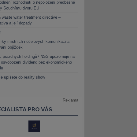
dnění rozhodnutí o nepoložení předběžné
ky Soudnímu dvoru EU
 waste water treatment directive –
lativa a její dopady
r
rky místních i účelových komunikací a
vání objížděk
c prázdných holdingů? NSS upozorňuje na
y osvobození dividend bez ekonomického
du
e upíšete do reality show