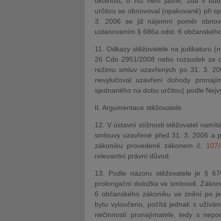
okolnost, o níž není jasné, zda v bu
určitou se obnovoval (opakovaně) při s
3. 2006 se již nájemní poměr obnov
ustanovením § 686a odst. 6 občanského
11. Odkazy stěžovatele na judikaturu (
26 Cdo 2951/2008 nebo rozsudek ze dn
režimu smluv uzavřených po 31. 3. 20
nevylučoval uzavření dohody pronaj
sjednaného na dobu určitou) podle Nejv
II. Argumentace stěžovatele
12. V ústavní stížnosti stěžovatel namít
smlouvy uzavřené před 31. 3. 2006 a p
zákoníku provedené zákonem č.
107
relevantní právní důvod.
13. Podle názoru stěžovatele je § 6
prolongační doložka ve smlouvě. Zákonn
6 občanského zákoníku ve znění po j
bytu vyloučeno, počítá jednak s užívá
nečinností pronajímatele, tedy s nepo