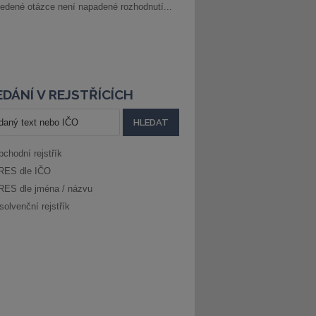
edené otázce není napadené rozhodnutí...
DÁNÍ V REJSTŘÍCÍCH
bchodní rejstřík
RES dle IČO
RES dle jména / názvu
solvenční rejstřík