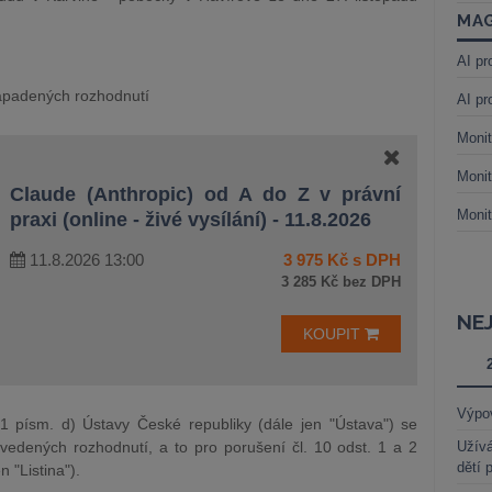
MAG
AI pr
napadených rozhodnutí
AI pr
Monit
Monit
Claude (Anthropic) od A do Z v právní
Monit
praxi (online - živé vysílání) - 11.8.2026
11.8.2026 13:00
3 975 Kč s DPH
3 285 Kč bez DPH
NE
KOUPIT
Výpo
. 1 písm. d) Ústavy České republiky (dále jen "Ústava") se
vedených rozhodnutí, a to pro porušení čl. 10 odst. 1 a 2
Užívá
dětí 
 "Listina").