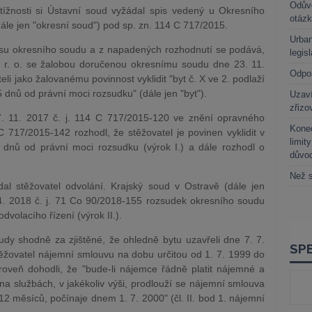
Odůvo
tížnosti si Ústavní soud vyžádal spis vedený u Okresního
otáz
ále jen "okresní soud") pod sp. zn. 114 C 717/2015.
Urban
pisu okresního soudu a z napadených rozhodnutí se podává,
legis
r. o. se žalobou doručenou okresnímu soudu dne 23. 11.
Odpo
li jako žalovanému povinnost vyklidit "byt č. X ve 2. podlaží
5 dnů od právní moci rozsudku" (dále jen "byt").
Uzaví
zřizo
. 11. 2017 č. j. 114 C 717/2015-120 ve znění opravného
Kone
 717/2015-142 rozhodl, že stěžovatel je povinen vyklidit v
limit
i dnů od právní moci rozsudku (výrok I.) a dále rozhodl o
důvo
Než s
al stěžovatel odvolání. Krajský soud v Ostravě (dále jen
4. 2018 č. j. 71 Co 90/2018-155 rozsudek okresního soudu
odvolacího řízení (výrok II.).
dy shodně za zjištěné, že ohledně bytu uzavřeli dne 7. 7.
ěžovatel nájemní smlouvu na dobu určitou od 1. 7. 1999 do
oveň dohodli, že "bude-li nájemce řádně platit nájemné a
na službách, v jakékoliv výši, prodlouží se nájemní smlouva
2 měsíců, počínaje dnem 1. 7. 2000" (čl. II. bod 1. nájemní