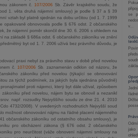
Poku
enou zákonem č.
107/2006
Sb. Závěr krajského soudu, že
připo
. bod 1. věta druhá nájemní smlouvy) je podle § 37 a § 39
se p
ní vztah byl platně sjednán na dobu určitou (od 1. 7. 1999
nedo
se opakovaně obnovovala podle § 676 odst. 2 občanského
v...
ek, že nájemní poměr skončil dne 30. 6. 2006 s ohledem na
ní na základě § 686a odst. 6 občanského zákoníku ve znění
Odův
(exk
 předmětný byt od 1. 7. 2006 užívá bez právního důvodu, je
Povin
před
soudn
hodovací praxi nebyl za právního stavu v době před novelou
zákla
konem č.
107/2006
Sb. zaznamenán odklon od názoru, že
anského zákoníku před novelou (týkající se obnovování
Opom
tou za týchž podmínek, za jakých byla sjednána původně)
před
i pronajímatel proti nájemci, který byt dále užíval, způsobem
Jední
zákoníku před novelou, nájem bytu se obnovil a nezanikl
řádné
(srov. např. rozsudky Nejvyššího soudu ze dne 21. 4. 2010
Držba
posse
 Cdo 4732/2008). V uvedených rozhodnutích Nejvyšší soud
ázalo možnost obnovování nájmu na řádné placení nájemného
Práv
§ 41 občanského zákoníku od ostatního obsahu smlouvy), je
Odmít
oníku pro obcházení zákona (§ 676 odst. 2 občanského
jako
koníku pro neurčitost (váže obnovení nájemní smlouvy na
ohle