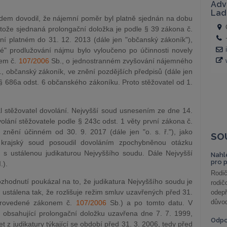
dem dovodil, že nájemní poměr byl platně sjednán na dobu
rotože sjednaná prolongační doložka je podle § 39 zákona č.
í platném do 31. 12. 2013 (dále jen "občanský zákoník"),
ké" prodlužování nájmu bylo vyloučeno po účinnosti novely
nem č.
107/2006
Sb., o jednostranném zvyšování nájemného
, občanský zákoník, ve znění pozdějších předpisů (dále jen
§ 686a odst. 6 občanského zákoníku. Proto stěžovatel od 1.
l stěžovatel dovolání. Nejvyšší soud usnesením ze dne 14.
lání stěžovatele podle § 243c odst. 1 věty první zákona č.
znění účinném od 30. 9. 2017 (dále jen "o. s. ř."), jako
SO
ť krajský soud posoudil dovoláním zpochybněnou otázku
s ustálenou judikaturou Nejvyššího soudu. Dále Nejvyšší
Nahl
pro 
.).
Rodič
zhodnutí poukázal na to, že judikatura Nejvyššího soudu je
rodič
ustálena tak, že rozlišuje režim smluv uzavřených před 31.
odepř
důvod
 provedené zákonem č.
107/2006
Sb.) a po tomto datu. V
obsahující prolongační doložku uzavřena dne 7. 7. 1999,
Odp
t z judikatury týkající se období před 31. 3. 2006, tedy před