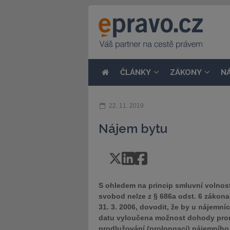
ČLÁNKY
ZÁKONY
N
22. 11. 2019
Nájem bytu
S ohledem na princip smluvní volnosti
svobod nelze z § 686a odst. 6 zákona
31. 3. 2006, dovodit, že by u nájemn
datu vyloučena možnost dohody prona
prodlužování (prolongaci) nájemního 