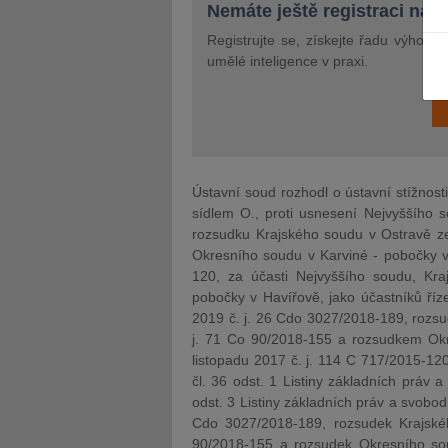
Nemáte ještě registraci na 
Registrujte se, získejte řadu výhod 
umělé inteligence v praxi.
JUDr. Tomáš Nielsen
JUDr. Tom
Kurzy lektora
Kurzy le
Ústavní soud rozhodl o ústavní stížnost
sídlem O., proti usnesení Nejvyššího 
rozsudku Krajského soudu v Ostravě z
Okresního soudu v Karviné - pobočky v
120, za účasti Nejvyššího soudu, Kr
pobočky v Havířově, jako účastníků ří
2019 č. j. 26 Cdo 3027/2018-189, rozs
j. 71 Co 90/2018-155 a rozsudkem Okr
listopadu 2017 č. j. 114 C 717/2015-12
čl. 36 odst. 1 Listiny základních práv a
odst. 3 Listiny základních práv a svobo
Cdo 3027/2018-189, rozsudek Krajsk
90/2018-155 a rozsudek Okresního sou