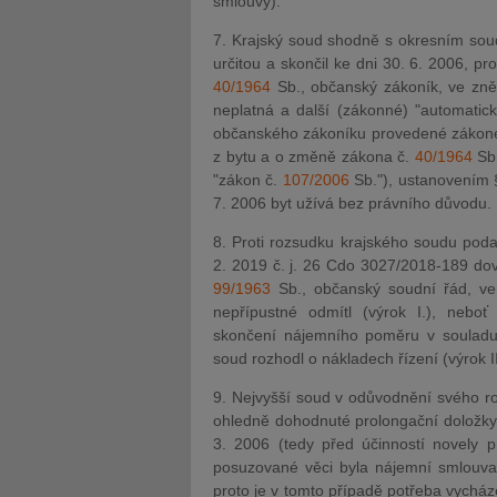
smlouvy).
7. Krajský soud shodně s okresním sou
určitou a skončil ke dni 30. 6. 2006, p
40/1964
Sb., občanský zákoník, ve zněn
neplatná a další (zákonné) "automatic
občanského zákoníku provedené záko
z bytu a o změně zákona č.
40/1964
Sb.
"zákon č.
107/2006
Sb."), ustanovením 
7. 2006 byt užívá bez právního důvodu.
8. Proti rozsudku krajského soudu poda
2. 2019 č. j. 26 Cdo 3027/2018-189 dovo
99/1963
Sb., občanský soudní řád, ve 
nepřípustné odmítl (výrok I.), nebo
skončení nájemního poměru v souladu 
soud rozhodl o nákladech řízení (výrok II
9. Nejvyšší soud v odůvodnění svého ro
ohledně dohodnuté prolongační doložky 
3. 2006 (tedy před účinností novely
posuzované věci byla nájemní smlouva 
proto je v tomto případě potřeba vycháze