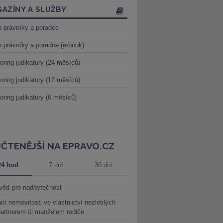
AZÍNY A SLUŽBY
o právníky a poradce
o právníky a poradce (e-book)
oring judikatury (24 měsíců)
oring judikatury (12 měsíců)
oring judikatury (6 měsíců)
JČTENĚJŠÍ NA EPRAVO.CZ
24 hod
7 dní
30 dní
věď pro nadbytečnost
ní nemovitosti ve vlastnictví nezletilých
partnerem či manželem rodiče