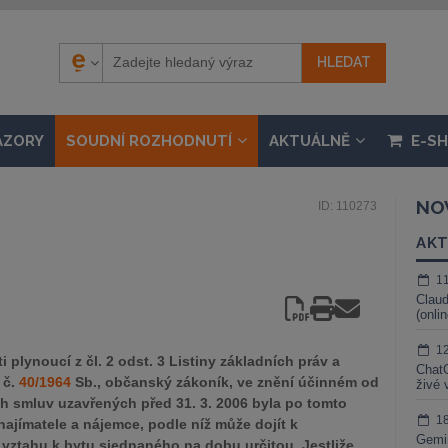
ÁZORY
SOUDNÍ ROZHODNUTÍ
AKTUÁLNĚ
E-S
NO
ID: 110273
AKT
1
Claud
(onli
1
 plynoucí z čl. 2 odst. 3 Listiny základních práv a
ChatG
 č.
40/1964
Sb., občanský zákoník, ve znění účinném od
živé 
ích smluv uzavřených před 31. 3. 2006 byla po tomto
1
jímatele a nájemce, podle níž může dojít k
Gemin
vztahu k bytu sjednaného na dobu určitou. Jestliže